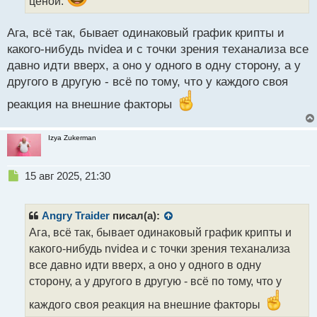
ценой.
п
о
с
Ага, всё так, бывает одинаковый график крипты и
т
какого-нибудь nvidea и с точки зрения теханализа все
давно идти вверх, а оно у одного в одну сторону, а у
другого в другую - всё по тому, что у каждого своя
реакция на внешние факторы
Izya Zukerman
Н
15 авг 2025, 21:30
е
п
р
Angry Traider
писал(а):
о
Ага, всё так, бывает одинаковый график крипты и
ч
какого-нибудь nvidea и с точки зрения теханализа
и
т
все давно идти вверх, а оно у одного в одну
а
сторону, а у другого в другую - всё по тому, что у
н
н
каждого своя реакция на внешние факторы
ы