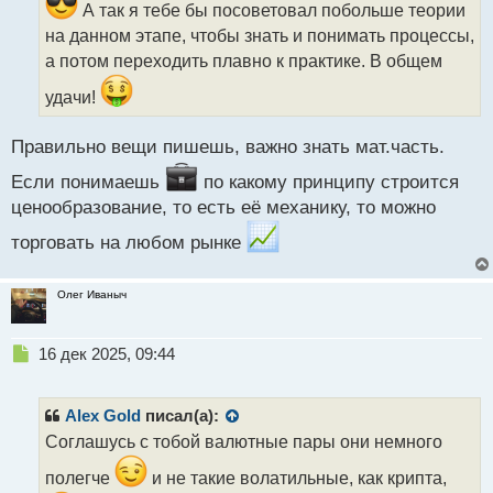
а
А так я тебе бы посоветовал побольше теории
н
на данном этапе, чтобы знать и понимать процессы,
н
а потом переходить плавно к практике. В общем
ы
й
удачи!
п
о
с
Правильно вещи пишешь, важно знать мат.часть.
т
Если понимаешь
по какому принципу строится
ценообразование, то есть её механику, то можно
торговать на любом рынке
Олег Иваныч
Н
16 дек 2025, 09:44
е
п
р
Alex Gold
писал(а):
о
Соглашусь с тобой валютные пары они немного
ч
и
полегче
и не такие волатильные, как крипта,
т