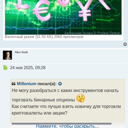
Валютный рынок (51.55 КБ) 2060 просмотров
Alex Gold
Н
24 ноя 2025, 09:28
е
п
р
Millenium
писал(а):
о
Не могу разобраться с каких инструментов начать
ч
и
торговать бинарные опционы
т
Как считаете что лучше взять новичку для торговли
а
криптовалюты или акции?
н
н
ы
Нажмите, чтобы раскрыть...