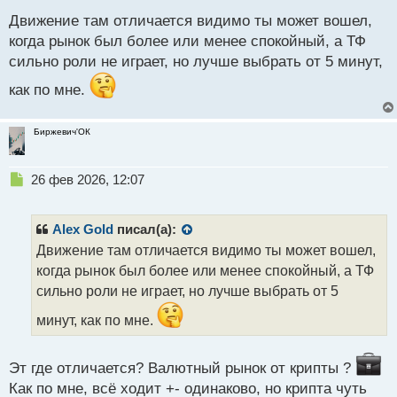
ы
Движение там отличается видимо ты может вошел,
й
когда рынок был более или менее спокойный, а ТФ
п
сильно роли не играет, но лучше выбрать от 5 минут,
о
с
как по мне.
т
Биржевич'ОК
Н
26 фев 2026, 12:07
е
п
р
Alex Gold
писал(а):
о
Движение там отличается видимо ты может вошел,
ч
когда рынок был более или менее спокойный, а ТФ
и
т
сильно роли не играет, но лучше выбрать от 5
а
минут, как по мне.
н
н
ы
Эт где отличается? Валютный рынок от крипты ?
й
п
Как по мне, всё ходит +- одинаково, но крипта чуть