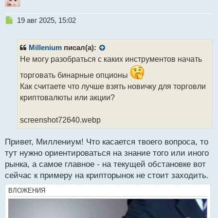
Н
19 авг 2025, 15:02
е
п
р
Millenium
писал(а):
о
Не могу разобраться с каких инструментов начать
ч
и
торговать бинарные опционы
т
Как считаете что лучше взять новичку для торговли
а
криптовалюты или акции?
н
н
ы
screenshot72640.webp
й
п
Привет, Миллениум! Что касается твоего вопроса, то
о
с
тут нужно ориентироваться на знание того или иного
т
рынка, а самое главное - на текущей обстановке вот
сейчас к примеру на крипторынок не стоит заходить.
ВЛОЖЕНИЯ