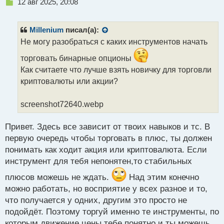
Н
12 авг 2025, 20:08
е
п
р
Millenium
писал(а):
о
Не могу разобраться с каких инструментов начать
ч
и
торговать бинарные опционы
т
Как считаете что лучше взять новичку для торговли
а
криптовалюты или акции?
н
н
ы
screenshot72640.webp
й
п
Привет. Здесь все зависит от твоих навыков и тс. В
о
с
первую очередь чтобы торговать в плюс, ты должен
т
понимать как ходит акция или криптовалюта. Если
инструмент для тебя непонятен,то стабильных
плюсов можешь не ждать.
Над этим конечно
можно работать, но восприятие у всех разное и то,
что получается у одних, другим это просто не
подойдёт. Поэтому торгуй именно те инструменты, по
которым движение цены тебе понятно и ты можешь