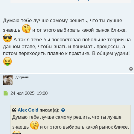
й
п
о
с
Думаю тебе лучше самому решить, что ты лучше
т
знаешь
и от этого выбирать какой рынок ближе.
А так я тебе бы посоветовал побольше теории на
данном этапе, чтобы знать и понимать процессы, а
потом переходить плавно к практике. В общем удачи!
Добрыня
Н
24 ноя 2025, 19:00
е
п
р
Alex Gold
писал(а):
о
Думаю тебе лучше самому решить, что ты лучше
ч
и
знаешь
и от этого выбирать какой рынок ближе.
т