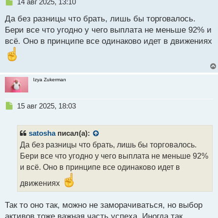
Н
14 авг 2025, 13:10
е
Да без разницы что брать, лишь бы торговалось.
п
р
Бери все что угодно у чего выплата не меньше 92% и
о
всё. Оно в принципе все одинаково идет в движениях
ч
и
т
а
н
Izya Zukerman
н
ы
Н
15 авг 2025, 18:03
й
е
п
п
о
р
с
satosha
писал(а):
о
т
Да без разницы что брать, лишь бы торговалось.
ч
Бери все что угодно у чего выплата не меньше 92%
и
т
и всё. Оно в принципе все одинаково идет в
а
движениях
н
н
ы
Так то оно так, можно не заморачиваться, но выбор
й
активов тоже важная часть успеха. Иногда так