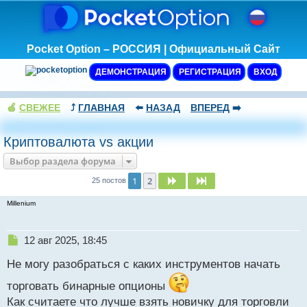
Pocket Option – РОССИЯ | Официальный Сайт
ДЕМОНСТРАЦИЯ
РЕГИСТРАЦИЯ
ВХОД
🍏
СВЕЖЕЕ
⤴️
ГЛАВНАЯ
⬅️
НАЗАД
ВПЕРЕД
➡️
Криптовалюта vs акции
Выбор раздела форума
1
2
След.
След.
25 постов
Millenium
Н
12 авг 2025, 18:45
е
Не могу разобраться с каких инструментов начать
п
р
торговать бинарные опционы
о
Как считаете что лучше взять новичку для торговли
ч