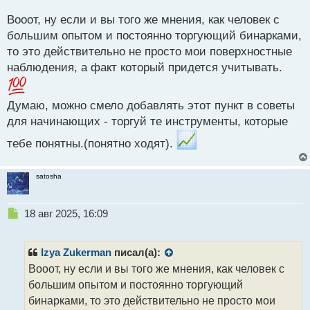
й
Вооот, ну если и вы того же мнения, как человек с
п
большим опытом и постоянно торгующий бинарками,
о
с
то это действительно не просто мои поверхностные
т
наблюдения, а факт который придется учитывать.
Думаю, можно смело добавлять этот пункт в советы
для начинающих - торгуй те инструменты, которые
тебе понятны.(понятно ходят).
satosha
Н
18 авг 2025, 16:09
е
п
р
Izya Zukerman
писал(а):
о
Вооот, ну если и вы того же мнения, как человек с
ч
большим опытом и постоянно торгующий
и
т
бинарками, то это действительно не просто мои