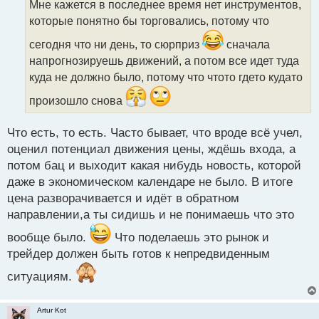
Мне кажется в последнее время нет инструментов,
ч
которые понятно бы торговались, потому что
и
т
сегодня что ни день, то сюрприз
сначала
а
напрогнозируешь движений, а потом все идет туда
н
н
куда не должно было, потому что чтото гдето кудато
ы
произошло снова
й
п
о
Что есть, то есть. Часто бывает, что вроде всё учел,
с
оценил потенциал движения цены, ждёшь входа, а
т
потом бац и выходит какая нибудь новость, которой
даже в экономическом календаре не было. В итоге
цена разворачивается и идёт в обратном
направлении,а ты сидишь и не понимаешь что это
вообще было.
Что поделаешь это рынок и
трейдер должен быть готов к непредвиденным
ситуациям.
Artur Kot