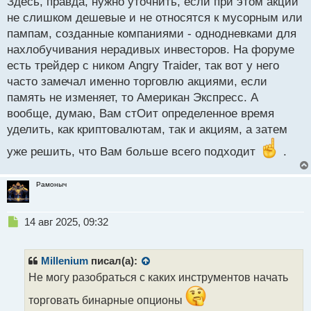
Здесь, правда, нужно уточнить, если при этом акции
не слишком дешевые и не относятся к мусорным или
пампам, созданные компаниями - однодневками для
нахлобучивания нерадивых инвесторов. На форуме
есть трейдер с ником Angry Traider, так вот у него
часто замечал именно торговлю акциями, если
память не изменяет, то Американ Экспресс. А
вообще, думаю, Вам стОит определенное время
уделить, как криптовалютам, так и акциям, а затем
уже решить, что Вам больше всего подходит
.
Рамоныч
Н
14 авг 2025, 09:32
е
п
р
Millenium
писал(а):
о
Не могу разобраться с каких инструментов начать
ч
и
торговать бинарные опционы
т