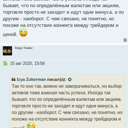
п
бывает, что по определённым валютам или акциям,
о
с
торговля просто не заходит и идут одни минуса, а по
т
другим - наоборот. С чем связано, не понятно, но
похоже на отсутствие коннекта между трейдером и
ценой.
Angry Traider
Н
15 авг 2025, 19:58
е
п
р
Izya Zukerman
писал(а):
о
Так то оно так, можно не заморачиваться, но выбор
ч
активов тоже важная часть успеха. Иногда так
и
т
бывает, что по определённым валютам или акциям,
а
торговля просто не заходит и идут одни минуса, а
н
по другим - наоборот. С чем связано, не понятно, но
н
похоже на отсутствие коннекта между трейдером и
ы
й