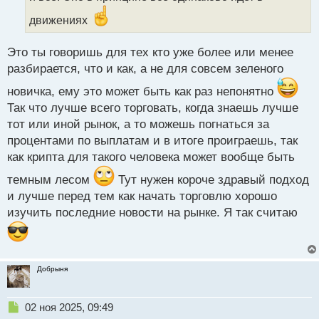
а
движениях
н
н
ы
Это ты говоришь для тех кто уже более или менее
й
разбирается, что и как, а не для совсем зеленого
п
о
новичка, ему это может быть как раз непонятно
с
Так что лучше всего торговать, когда знаешь лучше
т
тот или иной рынок, а то можешь погнаться за
процентами по выплатам и в итоге проиграешь, так
как крипта для такого человека может вообще быть
темным лесом
Тут нужен короче здравый подход
и лучше перед тем как начать торговлю хорошо
изучить последние новости на рынке. Я так считаю
Добрыня
Н
02 ноя 2025, 09:49