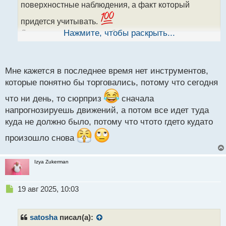
а
поверхностные наблюдения, а факт который
н
н
придется учитывать.
ы
Думаю, можно смело добавлять этот пункт в советы
Нажмите, чтобы раскрыть...
й
для начинающих - торгуй те инструменты, которые
п
о
тебе понятны.(понятно ходят).
с
Мне кажется в последнее время нет инструментов,
т
которые понятно бы торговались, потому что сегодня
что ни день, то сюрприз
сначала
напрогнозируешь движений, а потом все идет туда
куда не должно было, потому что чтото гдето кудато
произошло снова
Izya Zukerman
Н
19 авг 2025, 10:03
е
п
р
satosha
писал(а):
о