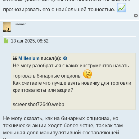
прогнозировать его с наибольшей точностью.
Freeman
Н
13 авг 2025, 08:52
е
п
р
Millenium
писал(а):
о
Не могу разобраться с каких инструментов начать
ч
и
торговать бинарные опционы
т
Как считаете что лучше взять новичку для торговли
а
криптовалюты или акции?
н
н
ы
screenshot72640.webp
й
п
Не могу сказать, как на бинарных опционах, но
о
с
технически акции ходят более четче, так как там
т
меньшая доля манипулятивной составляющей.