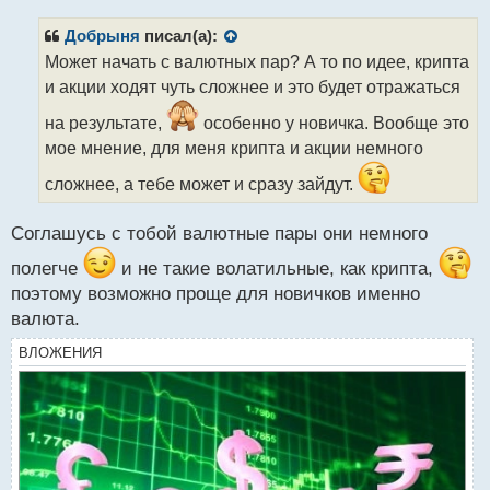
п
р
Добрыня
писал(а):
о
Может начать с валютных пар? А то по идее, крипта
ч
и акции ходят чуть сложнее и это будет отражаться
и
т
на результате,
особенно у новичка. Вообще это
а
мое мнение, для меня крипта и акции немного
н
н
сложнее, а тебе может и сразу зайдут.
ы
й
п
Соглашусь с тобой валютные пары они немного
о
полегче
и не такие волатильные, как крипта,
с
т
поэтому возможно проще для новичков именно
валюта.
ВЛОЖЕНИЯ