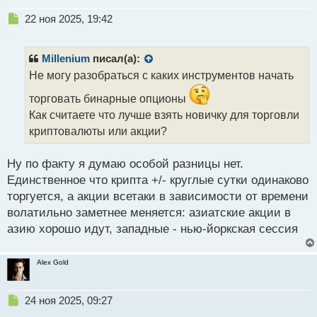
Н
22 ноя 2025, 19:42
е
п
р
Millenium
писал(а):
о
Не могу разобраться с каких инструментов начать
ч
и
торговать бинарные опционы
т
Как считаете что лучше взять новичку для торговли
а
криптовалюты или акции?
н
н
ы
Ну по факту я думаю особой разницы нет.
й
Единственное что крипта +/- круглые сутки одинаково
п
торгуется, а акции всетаки в зависимости от времени
о
с
волатильно заметнее меняется: азиатские акции в
т
азию хорошо идут, западные - нью-йоркская сессия
Alex Gold
Н
24 ноя 2025, 09:27
е