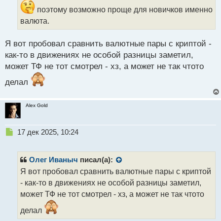
а
поэтому возможно проще для новичков именно
н
валюта.
н
ы
Я вот пробовал сравнить валютные пары с криптой -
й
п
как-то в движениях не особой разницы заметил,
о
может ТФ не тот смотрел - хз, а может не так чтото
с
т
делал
Alex Gold
Н
17 дек 2025, 10:24
е
п
р
Олег Иваныч
писал(а):
о
Я вот пробовал сравнить валютные пары с криптой
ч
- как-то в движениях не особой разницы заметил,
и
т
может ТФ не тот смотрел - хз, а может не так чтото
а
делал
н
н