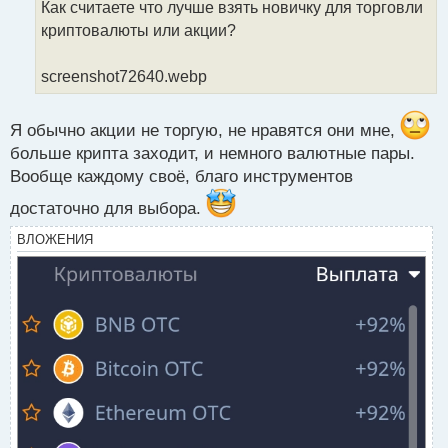
Как считаете что лучше взять новичку для торговли
а
криптовалюты или акции?
н
н
ы
screenshot72640.webp
й
п
о
Я обычно акции не торгую, не нравятся они мне,
с
больше крипта заходит, и немного валютные пары.
т
Вообще каждому своё, благо инструментов
достаточно для выбора.
ВЛОЖЕНИЯ