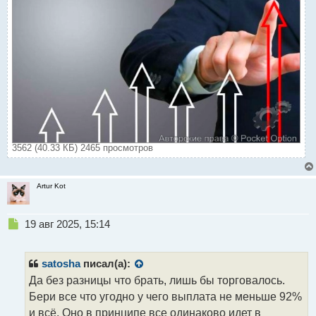
3562 (40.33 КБ) 2465 просмотров
Artur Kot
Н
19 авг 2025, 15:14
е
п
р
satosha
писал(а):
о
Да без разницы что брать, лишь бы торговалось.
ч
Бери все что угодно у чего выплата не меньше 92%
и
т
и всё. Оно в принципе все одинаково идет в