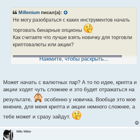
е
п
р
Millenium
писал(а):
о
Не могу разобраться с каких инструментов начать
ч
и
торговать бинарные опционы
т
Как считаете что лучше взять новичку для торговли
а
криптовалюты или акции?
н
н
ы
Нажмите, чтобы раскрыть...
й
п
о
с
Может начать с валютных пар? А то по идее, крипта и
т
акции ходят чуть сложнее и это будет отражаться на
результате,
особенно у новичка. Вообще это мое
мнение, для меня крипта и акции немного сложнее, а
тебе может и сразу зайдут.
Wills Wilde