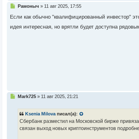
Н
Рамоныч
»
11 авг 2025, 17:55
е
Если как обычно "квалифицированный инвестор" это
п
р
идея интересная, но врятли будет доступна рядов
о
ч
и
т
а
н
н
ы
й
п
о
с
т
Н
Mark725
»
11 авг 2025, 21:21
е
п
р
Ksenia Milova
писал(а):
о
Сбербанк разместил на Московской бирже привязан
ч
связан выход новых криптоинструментов подробн
и
т