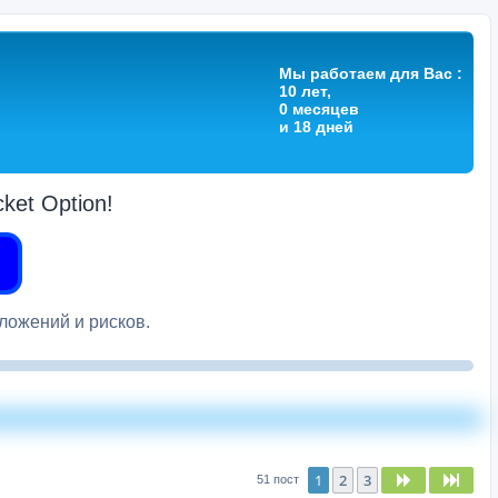
Мы работаем для Вас :
10 лет,
0 месяцев
и 18 дней
et Option!
вложений и рисков.
1
2
3
След.
След
51 пост