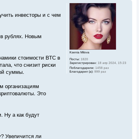
учить инвесторы и с чем
 в рублях. Новым
Ksenia Milova
инамики стоимости BTC в
Посты:
1820
Зарегистрирован:
18 апр 2024, 15:23
тала, что снизит риски
Поблагодарили:
1458 раз
ной суммы.
Благодарил (а):
999 раз
ым организациям
криптовалюты. Это
 Ну а как будут
у? Увеличится ли