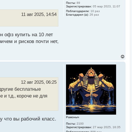
Посты:
89
Зарегистрирован:
05 мар 2023, 11:07
Поблагодарили:
10 раз
11 авг 2025, 14:54
Благодарил (а):
26 раз
н офз купить на 10 лет
ичем и рисков почти нет,
В
е
р
н
у
т
ь
12 авг 2025, 06:25
с
 другие бесплатные
я
к
и т.д., короче не для
н
а
ч
а
л
Рамоныч
у
у что вы рабочий класс.
Посты:
2100
Зарегистрирован:
27 мар 2025, 16:35
Поблагодарили:
898 раз