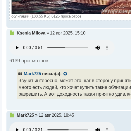
облигации (188.55 КБ) 6126 просмотров
Н
Ksenia Milova
»
12 авг 2025, 15:10
е
п
р
о
ч
6139 просмотров
и
т
Mark725
писал(а):
а
н
Звучит интересно, может это шаг в сторону принят
н
много есть людей, кто хочет купить такие облига
ы
разрешить. А вот доходность такая приятно удивляе
й
п
о
с
Н
Mark725
»
12 авг 2025, 18:45
т
е
п
р