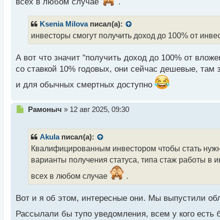
всех в любом случае
.
й
п
о
Ksenia Milova
писал(а):
с
инвесторы смогут получить доход до 100% от инв
т
А вот что значит "получить доход до 100% от вложе
со ставкой 10% годовых, они сейчас дешевые, там за
и для обычных смертных доступно
Н
Рамоныч
»
12 авг 2025, 09:30
е
п
р
Akula
писал(а):
о
Квалифицированным инвестором чтобы стать нужно 
ч
варианты получения статуса, типа стаж работы в и
и
т
всех в любом случае
.
а
н
н
Вот и я об этом, интересные они. Мы выпустили об
ы
Рассылали бы тупо уведомления, всем у кого есть б
й