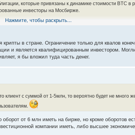
блигации, которые привязаны к динамике стоимости BTC в 
ированные инвесторы на Мосбирже.
Нажмите, чтобы раскрыть...
 прибыль, ибо инвестор может получить доход как от динам
ллара к рублю. При этом будет действовать защита капитала
весторы смогут получить доход до 100% от инвестированной
я крипты в стране. Ограничение только для квалов коне
игации и является квалифицированным инвестором. Могл
что еще в мае этого года регулятор разрешил финансовым
вляет, я бы вложил туда часть денег.
ругие цифровые активы с привязкой к цене криптовалюты
чению их прибыли.
ь выпуск таких облигаций с привязкой к BTC регулярным. Ну
о клиент с суммой от 1-5млн, то вероятно будет не много
я инвесторам в облигации, которые привязаны к биткоину? 
льзователям.
еле и как это скажется на рынке?
оборот от 6 млн иметь на бирже, но кроме оборотов ес
нвестиционной компании иметь, либо высшее экономическ