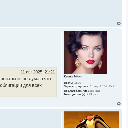
В
е
р
н
у
т
ь
с
я
к
н
а
ч
11 авг 2025, 21:21
а
Ksenia Milova
 печально, не думаю что
л
Посты:
1820
у
 облигации для всех
Зарегистрирован:
18 апр 2024, 15:23
Поблагодарили:
1458 раз
Благодарил (а):
999 раз
В
е
р
н
у
т
ь