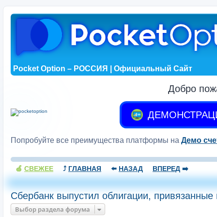
Pocket Option – РОССИЯ | Официальный Сайт
Добро пож
ДЕМОНСТРАЦ
Попробуйте все преимущества платформы на
Демо сче
🍏
СВЕЖЕЕ
⤴️
ГЛАВНАЯ
⬅️
НАЗАД
ВПЕРЕД
➡️
Сбербанк выпустил облигации, привязанные 
Выбор раздела форума