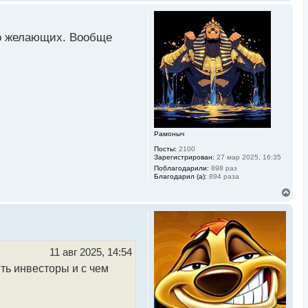
е
р
н
у
го желающих. Вообще
т
ь
с
я
к
н
а
ч
а
л
Рамоныч
у
Посты:
2100
Зарегистрирован:
27 мар 2025, 16:35
Поблагодарили:
898 раз
Благодарил (а):
894 раза
В
е
р
н
у
т
ь
11 авг 2025, 14:54
с
ть инвесторы и с чем
я
к
н
а
ч