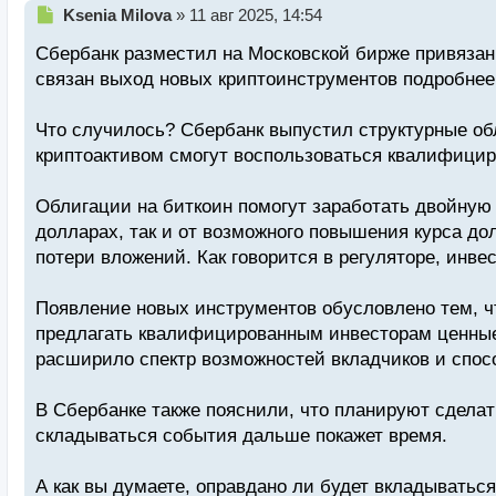
Н
Ksenia Milova
»
11 авг 2025, 14:54
е
Сбербанк разместил на Московской бирже привязан
п
р
связан выход новых криптоинструментов подробнее
о
ч
Что случилось? Сбербанк выпустил структурные об
и
т
криптоактивом смогут воспользоваться квалифици
а
н
Облигации на биткоин помогут заработать двойную
н
долларах, так и от возможного повышения курса дол
ы
й
потери вложений. Как говорится в регуляторе, инв
п
о
Появление новых инструментов обусловлено тем, ч
с
предлагать квалифицированным инвесторам ценные 
т
расширило спектр возможностей вкладчиков и спос
В Сбербанке также пояснили, что планируют сделать
складываться события дальше покажет время.
А как вы думаете, оправдано ли будет вкладыватьс