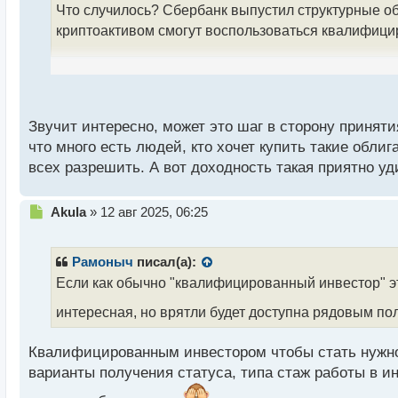
а
Что случилось? Сбербанк выпустил структурные о
н
криптоактивом смогут воспользоваться квалифиц
н
ы
й
Облигации на биткоин помогут заработать двойную
п
долларах, так и от возможного повышения курса до
о
потери вложений. Как говорится в регуляторе, ин
с
Звучит интересно, может это шаг в сторону приняти
т
что много есть людей, кто хочет купить такие обл
Появление новых инструментов обусловлено тем, 
всех разрешить. А вот доходность такая приятно уди
квалифицированным инвесторам ценные бумаги и д
возможностей вкладчиков и способствовало увели
Н
Akula
»
12 авг 2025, 06:25
е
В Сбербанке также пояснили, что планируют сделат
п
складываться события дальше покажет время.
р
Рамоныч
писал(а):
о
Если как обычно "квалифицированный инвестор" эт
ч
А как вы думаете, оправдано ли будет вкладыватьс
и
интересная, но врятли будет доступна рядовым по
желающих иметь такие криптоактивы в своем портф
т
а
Квалифицированным инвестором чтобы стать нужно 
н
н
варианты получения статуса, типа стаж работы в и
ы