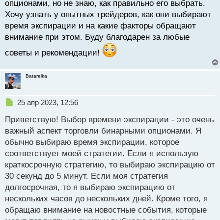
опционами, но не знаю, как правильно его выбрать.
и
т
Хочу узнать у опытных трейдеров, как они выбирают
а
время экспирации и на какие факторы обращают
н
внимание при этом. Буду благодарен за любые
н
ы
советы и рекомендации!
й
п
о
Batareika
с
т
Н
25 апр 2023, 12:56
е
Приветствую! Выбор времени экспирации - это очень
п
р
важный аспект торговли бинарными опционами. Я
о
обычно выбираю время экспирации, которое
ч
соответствует моей стратегии. Если я использую
и
т
краткосрочную стратегию, то выбираю экспирацию от
а
30 секунд до 5 минут. Если моя стратегия
н
долгосрочная, то я выбираю экспирацию от
н
нескольких часов до нескольких дней. Кроме того, я
ы
й
обращаю внимание на новостные события, которые
п