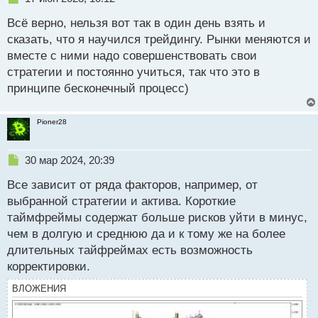
е
Всё верно, нельзя вот так в один день взять и
п
р
сказать, что я научился трейдингу. Рынки меняются и
о
вместе с ними надо совершенствовать свои
ч
стратегии и постоянно учиться, так что это в
и
т
принципе бесконечный процесс)
а
н
Pioner28
н
ы
й
Н
30 мар 2024, 20:39
п
е
о
Все зависит от ряда факторов, например, от
п
с
р
выбранной стратегии и актива. Короткие
т
о
таймфреймы содержат больше рисков уйти в минус,
ч
чем в долгую и среднюю да и к тому же на более
и
т
длительных тайфреймах есть возможность
а
корректировки.
н
н
ВЛОЖЕНИЯ
ы
й