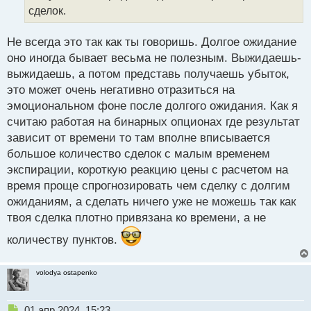
н
сделок.
н
ы
й
Не всегда это так как ты говоришь. Долгое ожидание
п
оно иногда бывает весьма не полезным. Выжидаешь-
о
выжидаешь, а потом представь получаешь убыток,
с
это может очень негативно отразиться на
т
эмоциональном фоне после долгого ожидания. Как я
считаю работая на бинарных опционах где результат
зависит от времени то там вполне вписывается
большое количество сделок с малым временем
экспирации, короткую реакцию цены с расчетом на
время проще спрогнозировать чем сделку с долгим
ожиданиям, а сделать ничего уже не можешь так как
твоя сделка плотно привязана ко времени, а не
количеству пунктов.
volodya ostapenko
Н
01 апр 2024, 15:23