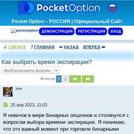
Pocket Option – РОССИЯ | Официальный Сайт
ДЕМОНСТРАЦИЯ
РЕГИСТРАЦИЯ
ВХОД
🍏
СВЕЖЕЕ
⤴️
ГЛАВНАЯ
⬅️
НАЗАД
ВПЕРЕД
➡️
Как выбрать время экспирации?
Выбор раздела форума
1
2
След.
След.
39 постов
Shift
Н
25 апр 2023, 11:02
е
Я новичок в мире бинарных опционов и столкнулся с
п
р
вопросом выбора времени экспирации. Я понимаю,
о
что это важный момент при торговле бинарными
ч