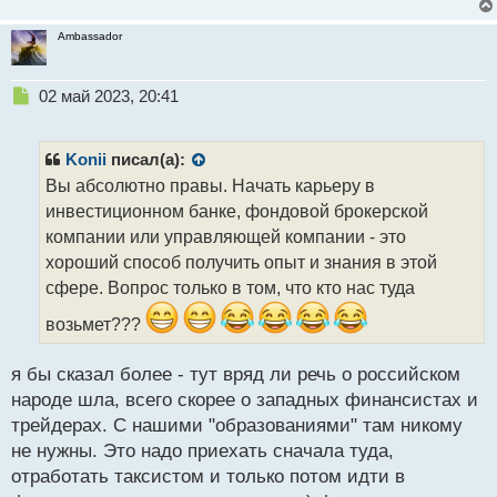
Ambassador
Н
02 май 2023, 20:41
е
п
р
Konii
писал(а):
о
Вы абсолютно правы. Начать карьеру в
ч
инвестиционном банке, фондовой брокерской
и
т
компании или управляющей компании - это
а
хороший способ получить опыт и знания в этой
н
сфере. Вопрос только в том, что кто нас туда
н
ы
возьмет???
й
п
я бы сказал более - тут вряд ли речь о российском
о
с
народе шла, всего скорее о западных финансистах и
т
трейдерах. С нашими "образованиями" там никому
не нужны. Это надо приехать сначала туда,
отработать таксистом и только потом идти в