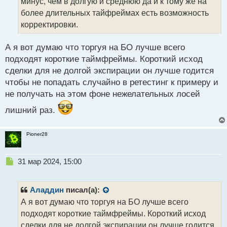
минус, чем в долгую и среднюю да и к тому же на
н
более длительных тайфреймах есть возможность
н
корректировки.
ы
й
п
А я вот думаю что торгуя на БО лучше всего
о
подходят короткие таймфреймы. Короткий исход
с
сделки для не долгой экспирации он лучше годится
т
чтобы не попадать случайно в ретестинг к примеру и
не получать на этом фоне нежелательных лосей
лишний раз.
Pioner28
Н
31 мар 2024, 15:00
е
п
р
Аладдин
писал(а):
о
А я вот думаю что торгуя на БО лучше всего
ч
подходят короткие таймфреймы. Короткий исход
и
т
сделки для не долгой экспирации он лучше годится