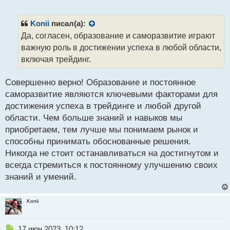
е
п
р
Konii
писал(а):
о
Да, согласен, образование и саморазвитие играют
ч
важную роль в достижении успеха в любой области,
и
т
включая трейдинг.
а
н
Совершенно верно! Образование и постоянное
н
саморазвитие являются ключевыми факторами для
ы
й
достижения успеха в трейдинге и любой другой
п
области. Чем больше знаний и навыков мы
о
приобретаем, тем лучше мы понимаем рынок и
с
способны принимать обоснованные решения.
т
Никогда не стоит останавливаться на достигнутом и
всегда стремиться к постоянному улучшению своих
знаний и умений.
Konii
Н
17 июн 2023, 10:12