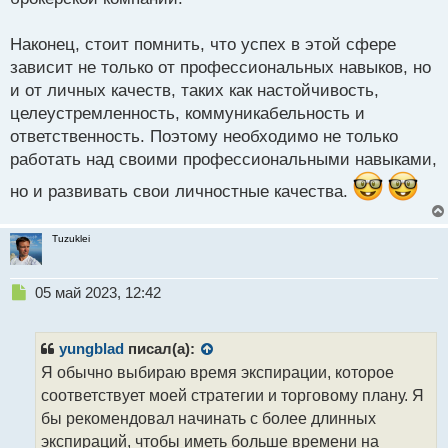
Наконец, стоит помнить, что успех в этой сфере
зависит не только от профессиональных навыков, но
и от личных качеств, таких как настойчивость,
целеустремленность, коммуникабельность и
ответственность. Поэтому необходимо не только
работать над своими профессиональными навыками,
но и развивать свои личностные качества.
Tuzuklei
Н
05 май 2023, 12:42
е
п
р
yungblad
писал(а):
о
Я обычно выбираю время экспирации, которое
ч
соответствует моей стратегии и торговому плану. Я
и
т
бы рекомендовал начинать с более длинных
а
экспираций, чтобы иметь больше времени на