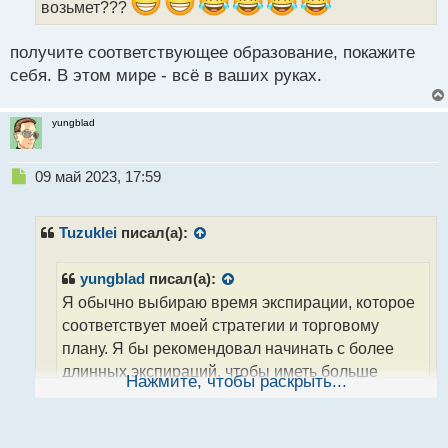
возьмет???
й
п
получите соответствующее образование, покажите
о
с
себя. В этом мире - всё в ваших руках.
т
yungblad
Н
09 май 2023, 17:59
е
п
р
Tuzuklei
писал(а):
о
ч
yungblad
писал(а):
и
Я обычно выбираю время экспирации, которое
т
а
соответствует моей стратегии и торговому
н
плану. Я бы рекомендовал начинать с более
н
длинных экспираций, чтобы иметь больше
ы
Нажмите, чтобы раскрыть...
й
времени на анализ рынка и принятие решений
п
о
с