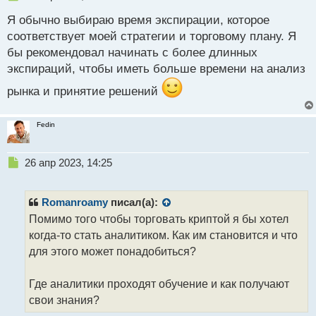
е
Я обычно выбираю время экспирации, которое
п
р
соответствует моей стратегии и торговому плану. Я
о
бы рекомендовал начинать с более длинных
ч
экспираций, чтобы иметь больше времени на анализ
и
т
рынка и принятие решений
а
н
н
Fedin
ы
й
п
Н
26 апр 2023, 14:25
о
е
с
п
т
р
Romanroamy
писал(а):
о
Помимо того чтобы торговать криптой я бы хотел
ч
когда-то стать аналитиком. Как им становится и что
и
т
для этого может понадобиться?
а
н
Где аналитики проходят обучение и как получают
н
свои знания?
ы
й