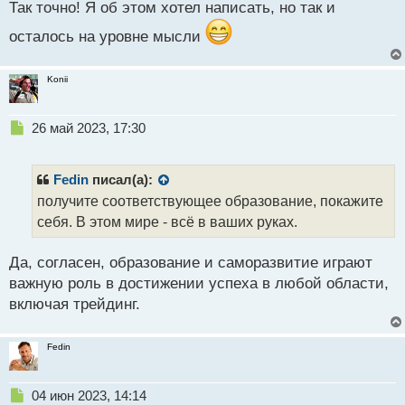
Так точно! Я об этом хотел написать, но так и
т
я бы еще добавил, что более длинные экспирации
осталось на уровне мысли
позволяют уменьшить влияние случайных
факторов на вашу торговлю, таких как
Konii
волатильность рынка или неожиданные новости.
Н
26 май 2023, 17:30
е
п
р
Fedin
писал(а):
о
получите соответствующее образование, покажите
ч
себя. В этом мире - всё в ваших руках.
и
т
а
Да, согласен, образование и саморазвитие играют
н
важную роль в достижении успеха в любой области,
н
включая трейдинг.
ы
й
п
Fedin
о
с
т
Н
04 июн 2023, 14:14