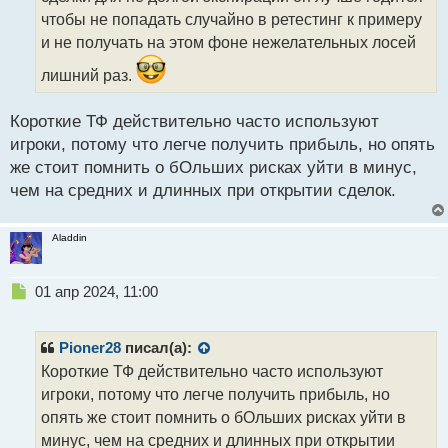
а
чтобы не попадать случайно в ретестинг к примеру
н
и не получать на этом фоне нежелательных лосей
н
ы
лишний раз.
й
п
Короткие ТФ действительно часто используют
о
с
игроки, потому что легче получить прибыль, но опять
т
же стоит помнить о бОльших рисках уйти в минус,
чем на средних и длинных при открытии сделок.
Aladdin
Н
01 апр 2024, 11:00
е
п
р
Pioner28
писал(а):
о
Короткие ТФ действительно часто используют
ч
игроки, потому что легче получить прибыль, но
и
т
опять же стоит помнить о бОльших рисках уйти в
а
минус, чем на средних и длинных при открытии