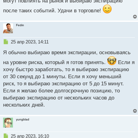
могут повлиять на рынок и выбираю экспирацию
о
с
после таких событий. Удачи в торговле!
т
Fedin
Н
25 апр 2023, 14:11
е
Я обычно выбираю время экспирации, основываясь
п
р
на уровне риска, который я готов принять.
Если я
о
хочу быстро заработать, то я выбираю экспирацию
ч
и
от 30 секунд до 1 минуты. Если я хочу меньший
т
риск, то я выбираю экспирацию от 5 до 15 минут.
а
Если я желаю более долгосрочную позицию, то
н
н
выбираю экспирацию от нескольких часов до
ы
нескольких дней.
й
п
о
yungblad
с
т
Н
25 апр 2023, 16:10