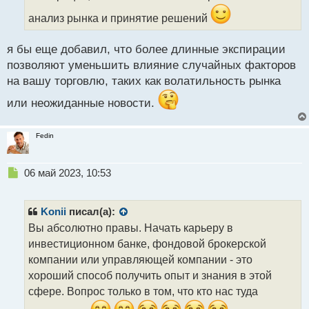
н
н
анализ рынка и принятие решений
ы
й
я бы еще добавил, что более длинные экспирации
п
позволяют уменьшить влияние случайных факторов
о
с
на вашу торговлю, таких как волатильность рынка
т
или неожиданные новости.
Fedin
Н
06 май 2023, 10:53
е
п
р
Konii
писал(а):
о
Вы абсолютно правы. Начать карьеру в
ч
инвестиционном банке, фондовой брокерской
и
т
компании или управляющей компании - это
а
хороший способ получить опыт и знания в этой
н
сфере. Вопрос только в том, что кто нас туда
н
ы