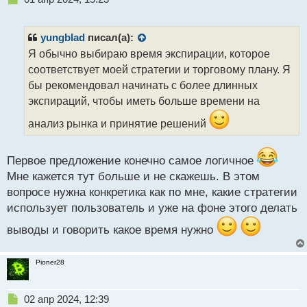
е
п
р
yungblad
писал(а):
о
Я обычно выбираю время экспирации, которое
ч
соответствует моей стратегии и торговому плану. Я
и
т
бы рекомендовал начинать с более длинных
а
экспираций, чтобы иметь больше времени на
н
н
анализ рынка и принятие решений
ы
й
п
Первое предложение конечно самое логичное
о
Мне кажется тут больше и не скажешь. В этом
с
вопросе нужна конкретика как по мне, какие стратегии
т
использует пользователь и уже на фоне этого делать
выводы и говорить какое время нужно
Pioner28
Н
02 апр 2024, 12:39