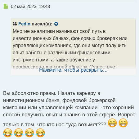
Н
02 май 2023, 19:43
е
п
р
Fedin
писал(а):
о
Многие аналитики начинают свой путь в
ч
инвестиционных банках, фондовых брокерах или
и
т
управляющих компаниях, где они могут получить
а
опыт работы с различными финансовыми
н
инструментами, а также обучение у
н
профессионалов своей области. Существует
ы
Нажмите, чтобы раскрыть...
й
множество курсов и программ обучения, которые
п
могут помочь приобрести знания и навыки этой
о
сфере. Я могу порекомендовать вам изучить такие
с
Вы абсолютно правы. Начать карьеру в
курсы, как "Аналитика финансовых рынков" или
т
инвестиционном банке, фондовой брокерской
"Финансовый анализ и прогнозирование", которые
компании или управляющей компании - это хороший
доступны в онлайн-формате. Важно также следить
способ получить опыт и знания в этой сфере. Вопрос
за новостями и трендами на рынке, изучать отчеты
компаний и экономические показатели, чтобы быть
только в том, что кто нас туда возьмет???
в курсе событий и принимать правильные
инвестиционные решения