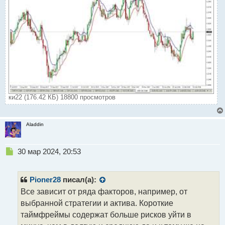
п
о
с
т
ки22 (176.42 КБ) 18800 просмотров
Aladdin
Н
30 мар 2024, 20:53
е
п
р
Pioner28
писал(а):
о
Все зависит от ряда факторов, например, от
ч
выбранной стратегии и актива. Короткие
и
т
таймфреймы содержат больше рисков уйти в
а