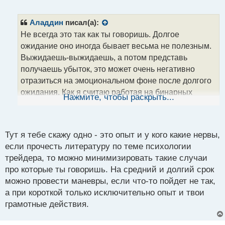
е
п
р
Аладдин
писал(а):
о
Не всегда это так как ты говоришь. Долгое
ч
ожидание оно иногда бывает весьма не полезным.
и
т
Выжидаешь-выжидаешь, а потом представь
а
получаешь убыток, это может очень негативно
н
отразиться на эмоциональном фоне после долгого
н
ожидания. Как я считаю работая на бинарных
ы
Нажмите, чтобы раскрыть...
й
опционах где результат зависит от времени то там
п
вполне вписывается большое количество сделок с
о
малым временем экспирации, короткую реакцию
с
Тут я тебе скажу одно - это опыт и у кого какие нервы,
цены с расчетом на время проще спрогнозировать
т
если прочесть литературу по теме психологии
чем сделку с долгим ожиданиям, а сделать ничего
трейдера, то можно минимизировать такие случаи
уже не можешь так как твоя сделка плотно
про которые ты говоришь. На средний и долгий срок
привязана ко времени, а не количеству пунктов.
можно провести маневры, если что-то пойдет не так,
а при короткой только исключительно опыт и твои
грамотные действия.