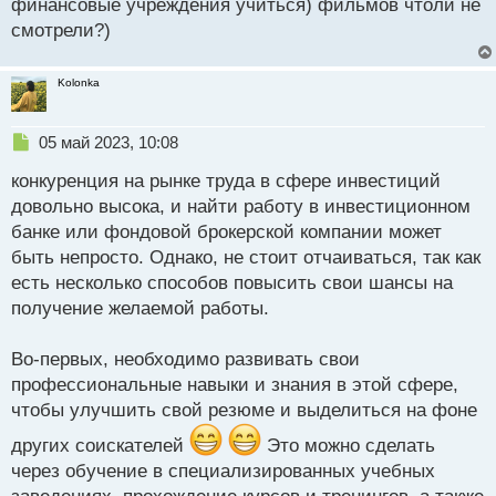
финансовые учреждения учиться) фильмов чтоли не
смотрели?)
Kolonka
Н
05 май 2023, 10:08
е
конкуренция на рынке труда в сфере инвестиций
п
р
довольно высока, и найти работу в инвестиционном
о
банке или фондовой брокерской компании может
ч
быть непросто. Однако, не стоит отчаиваться, так как
и
т
есть несколько способов повысить свои шансы на
а
получение желаемой работы.
н
н
Во-первых, необходимо развивать свои
ы
й
профессиональные навыки и знания в этой сфере,
п
чтобы улучшить свой резюме и выделиться на фоне
о
с
других соискателей
Это можно сделать
т
через обучение в специализированных учебных