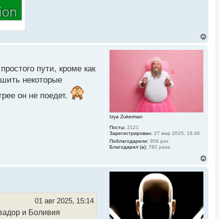
В
е
р
н
у
простого пути, кроме как
т
ь
учшить некоторые
с
я
трее он не поедет.
к
н
а
Izya Zukerman
ч
а
Посты:
2121
л
Зарегистрирован:
27 мар 2025, 16:40
у
Поблагодарили:
959 раз
Благодарил (а):
782 раза
В
е
р
н
у
т
ь
01 авг 2025, 15:14
с
ьвадор и Боливия
я