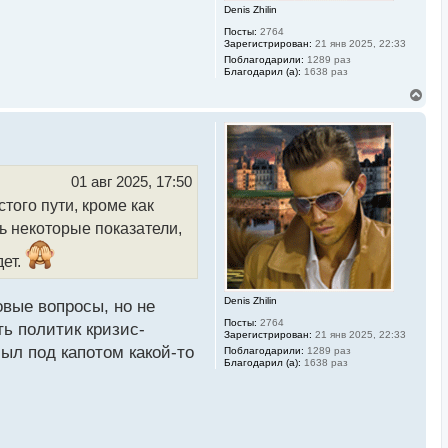
Denis Zhilin
у
Посты:
2764
Зарегистрирован:
21 янв 2025, 22:33
Поблагодарили:
1289 раз
активах был принят еще в
Благодарил (а):
1638 раз
ны в биткоинах
В
е
нный биткоин
р
местном распространении
н
у
т
ь
01 авг 2025, 17:50
с
того пути, кроме как
я
к
ть некоторые показатели,
н
а
ет дальше с
дет.
ч
а
л
Denis Zhilin
у
вые вопросы, но не
Посты:
2764
ь политик кризис-
Зарегистрирован:
21 янв 2025, 22:33
ыл под капотом какой-то
Поблагодарили:
1289 раз
Благодарил (а):
1638 раз