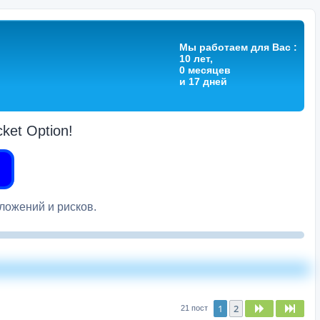
Мы работаем для Вас :
10 лет,
0 месяцев
и 17 дней
et Option!
вложений и рисков.
1
2
След.
След
21 пост