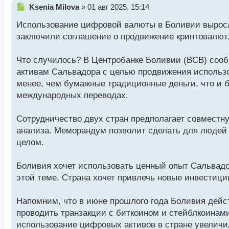
Н
Ksenia Milova
»
01 авг 2025, 15:14
е
Использование цифровой валюты в Боливии выросло 
п
р
заключили соглашение о продвижение криптовалют
о
ч
Что случилось? В Центробанке Боливии (BCB) соо
и
т
активам Сальвадора с целью продвижения использ
а
менее, чем бумажные традиционные деньги, что и 
н
международных переводах.
н
ы
й
Сотрудничество двух стран предполагает совместн
п
анализа. Меморандум позволит сделать для людей 
о
целом.
с
т
Боливия хочет использовать ценный опыт Сальвадо
этой теме. Страна хочет привлечь новые инвестици
Напомним, что в июне прошлого года Боливия дейс
проводить транзакции с биткоином и стейблкоинами
использование цифровых активов в стране увеличил