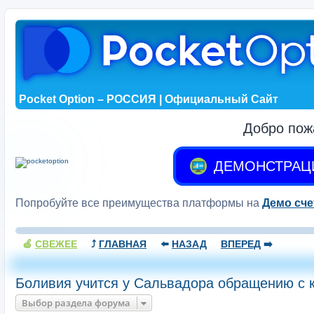
Pocket Option – РОССИЯ | Официальный Сайт
Добро пож
ДЕМОНСТРАЦ
Попробуйте все преимущества платформы на
Демо сче
🍏
СВЕЖЕЕ
⤴️
ГЛАВНАЯ
⬅️
НАЗАД
ВПЕРЕД
➡️
Боливия учится у Сальвадора обращению с 
Выбор раздела форума