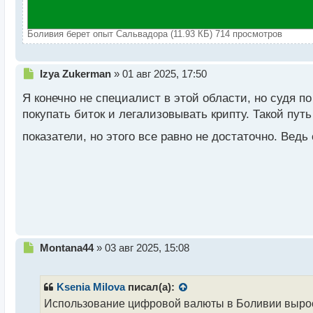
Боливия берет опыт Сальвадора (11.93 КБ) 714 просмотров
Н
Izya Zukerman
»
01 авг 2025, 17:50
е
Я конечно не специалист в этой области, но судя по
п
р
покупать биток и легализовывать крипту. Такой пут
о
показатели, но этого все равно не достаточно. Ведь
ч
и
т
а
н
н
ы
й
п
Н
Montana44
»
03 авг 2025, 15:08
о
е
с
п
т
р
Ksenia Milova
писал(а):
о
Использование цифровой валюты в Боливии выросло
ч