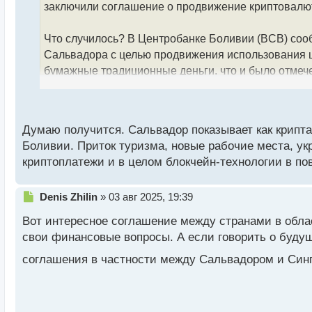
заключили соглашение о продвижение криптовалют
и
т
а
Что случилось? В Центробанке Боливии (BCB) соо
н
Сальвадора с целью продвижения использования ц
н
бумажные традиционные деньги, что и было отмеч
ы
й
переводах.
п
о
Сотрудничество двух стран предполагает совмест
с
Думаю получится. Сальвадор показывает как крипта
Меморандум позволит сделать для людей финансов
т
Боливии. Приток туризма, новые рабочие места, ук
криптоплатежи и в целом блокчейн-технологии в по
Боливия хочет использовать ценный опыт Сальвад
этой теме. Страна хочет привлечь новые инвестици
Н
Denis Zhilin
»
03 авг 2025, 19:39
е
Напомним, что в июне прошлого года Боливия дей
Вот интересное соглашение между странами в облас
п
транзакции с биткоином и стейблкоинами, а сейчас
р
свои финансовые вопросы. А если говорить о будущ
о
цифровых активов в стране увеличилось в шесть р
соглашения в частности между Сальвадором и Синг
ч
криптовалютами достиг 294 миллиона долларов, в 
и
т
В Боливии сейчас происходит валютный кризис, в с
а
н
Всего за 10 лет валютные резервы страны сократил