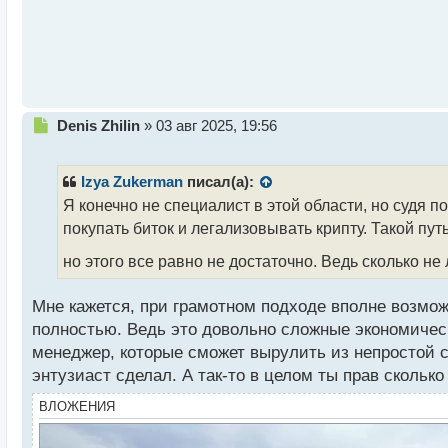
н
2025 года уже 165 миллионов долларов.
ы
й
Сальвадор же является одной из первых стран в м
п
о
2021 году и тогда же страна начала формировать 
с
составляют 6254 BTC, что в переводе на нынешни
т
Н
Denis Zhilin
»
03 авг 2025, 19:56
располагается в биткоин-офисе при президенте Б
е
криптовалюты.
п
р
Izya Zukerman
писал(а):
о
Посмотрим, как будет складываться сотрудничество
Я конечно не специалист в этой области, но судя п
ч
покупать биток и легализовывать крипту. Такой пут
и
т
А что вы думаете обо всем этом? Получится ли у Б
но этого все равно не достаточно. Ведь сколько не
а
криптовалютной политикой этих двух стран?
н
н
Мне кажется, при грамотном подходе вполне возмо
ы
полностью. Ведь это довольно сложные экономическ
й
менеджер, которые сможет вырулить из непростой си
п
энтузиаст сделал. А так-то в целом ты прав сколько
о
с
ВЛОЖЕНИЯ
т