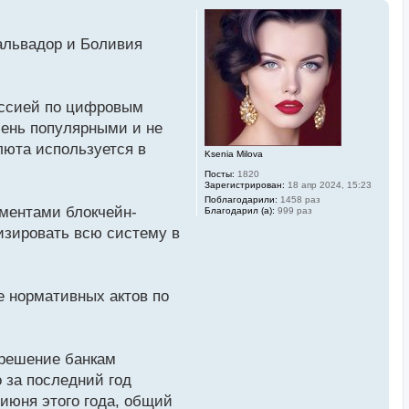
Сальвадор и Боливия
иссией по цифровым
ень популярными и не
люта используется в
Ksenia Milova
Посты:
1820
Зарегистрирован:
18 апр 2024, 15:23
Поблагодарили:
1458 раз
ументами блокчейн-
Благодарил (а):
999 раз
изировать всю систему в
е нормативных актов по
зрешение банкам
 за последний год
июня этого года, общий