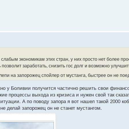
ире, кто легализовал биткоин. Первый платеж в цифровых 
криптовалютный резерв. По данным на 31 июля активы стра
й курс равняется 738 миллионов долларов. Сейчас накопле
укеле. Это связано с вынужденным отказом от МВФ в повсе
 двух стран далее.
о слабым экономикам этих стран, у них просто нет более прос
ь позволит заработать, снизить гос долг и возможно улучши
оливии внедрить в своей стране опыт Сальвадора и что буд
 лепи на запорожец спойлер от мустанга, быстрее он не пое
жно у Боливии получится частично решить свои финансо
ие процессы выхода из кризиса и нужен свой так сказат
туации. А по поводу запора я вот нашел такой 2000 коб
 не делай запорожец он не станет мустангом.