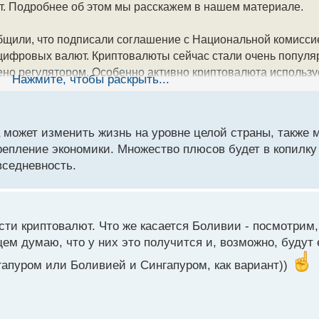
. Подробнее об этом мы расскажем в нашем материале.
бщили, что подписали соглашение с Национальной комисс
ифровых валют. Криптовалюты сейчас стали очень популя
ено регулятором. Особенно активно криптовалюта использ
Нажмите, чтобы раскрыть...
ную разработку криптовалютной политики и обмен инструме
 может изменить жизнь на уровне целой страны, также 
ые услуги более доступными, а также модернизировать вс
репление экономики. Множество плюсов будет в копилку
вседневность.
ора в обращении с криптовалютами, а также в разработке 
и в страну в цифровых активах.
ствительно отменила запрет на криптовалюты, выдав разр
ти криптовалют. Что же касается Боливии - посмотрим,
 она решила пойти еще дальше. В итоге всего за последний
ем думаю, что у них это получится и, возможно, будут 
аз. По данным регулятора Боливии на 30 июня этого года, 
апуром или Боливией и Сингапуром, как вариант))
то время как в прошлом году он составлял всего 46,5 милл
вязи с чем, в том числе и произошел разворот страны к кр
ись на 98%. Еще в мае 2015 года их было 12,8 миллиарда 