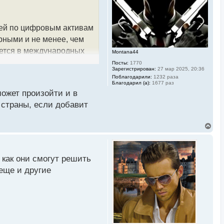
к
н
а
ч
ией по цифровым активам
а
л
рными и не менее, чем
у
уется в международных
Montana44
Посты:
1770
Зарегистрирован:
27 мар 2025, 20:36
Поблагодарили:
1232 раза
Благодарил (а):
1677 раз
нтами блокчейн-анализа.
может произойти и в
ю систему в целом.
 страны, если добавит
нормативных актов по
В
е
р
н
ешение банкам проводить
у
 как они смогут решить
т
 год использование
ь
еще и другие
с
общий объем операций с
я
иона долларов.
к
н
а
ч
иптовалютным активам.
а
долларов, а в апреле
л