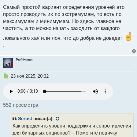
е
Самый простой вариант определения уровней это
п
р
просто проводить их по экстремумам, то есть по
о
максимумам и минимумам. Но здесь главное не
ч
частить, а то можно начать заходить от каждого
и
т
локального хая или лоя, что до добра не доведет
а
.
н
н
ы
ProfitHunter
й
п
о
Н
23 ноя 2025, 20:32
с
е
т
п
р
о
ч
552 просмотра
и
т
Serost
писал(а):
а
н
Как определить уровни поддержки и сопротивления
н
для бинарных опционов? – Помогите новичку
ы