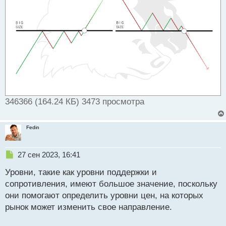
346366 (164.24 КБ) 3473 просмотра
Fedin
Н
27 сен 2023, 16:41
е
Уровни, такие как уровни поддержки и
п
р
сопротивления, имеют большое значение, поскольку
о
они помогают определить уровни цен, на которых
ч
рынок может изменить свое направление.
и
т