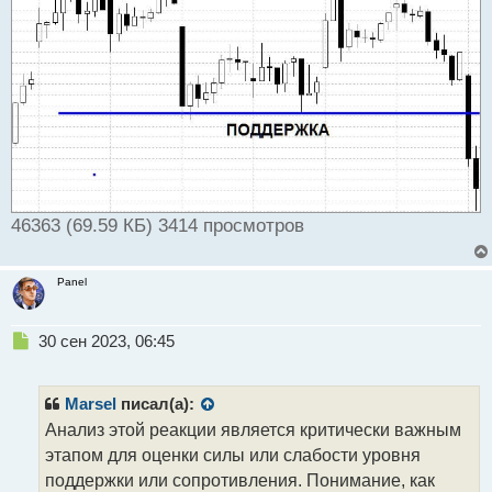
46363 (69.59 КБ) 3414 просмотров
Panel
Н
30 сен 2023, 06:45
е
п
р
Marsel
писал(а):
о
Анализ этой реакции является критически важным
ч
этапом для оценки силы или слабости уровня
и
т
поддержки или сопротивления. Понимание, как