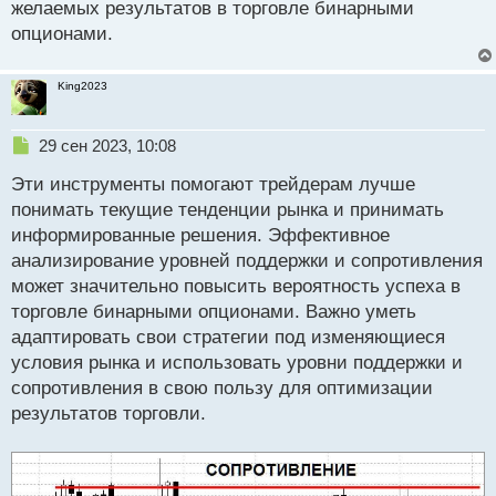
желаемых результатов в торговле бинарными
опционами.
King2023
Н
29 сен 2023, 10:08
е
Эти инструменты помогают трейдерам лучше
п
р
понимать текущие тенденции рынка и принимать
о
информированные решения. Эффективное
ч
анализирование уровней поддержки и сопротивления
и
т
может значительно повысить вероятность успеха в
а
торговле бинарными опционами. Важно уметь
н
адаптировать свои стратегии под изменяющиеся
н
условия рынка и использовать уровни поддержки и
ы
й
сопротивления в свою пользу для оптимизации
п
результатов торговли.
о
с
т