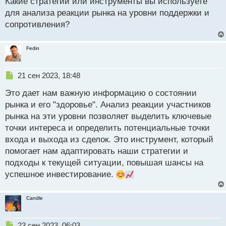
Какие стратегии или инструменты вы используете
для анализа реакции рынка на уровни поддержки и
сопротивления?
Fedin
Н
21 сен 2023, 18:48
е
Это дает нам важную информацию о состоянии
п
р
рынка и его "здоровье". Анализ реакции участников
о
рынка на эти уровни позволяет выделить ключевые
ч
точки интереса и определить потенциальные точки
и
т
входа и выхода из сделок. Это инструмент, который
а
помогает нам адаптировать наши стратегии и
н
подходы к текущей ситуации, повышая шансы на
н
успешное инвестирование.
ы
й
п
Candle
о
с
т
Н
23 сен 2023, 06:03