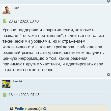
Fedin
Н
29 авг 2023, 10:49
е
Уровни поддержки и сопротивления, которые вы
п
р
назвали "точками притяжения", являются не только
о
техническими уровнями, но и отражением
ч
коллективного мышления трейдеров. Наблюдая за
и
т
реакцией рынка на эти уровни, мы можем получить
а
ценную информацию о том, какие решения
н
принимают другие участники, и адаптировать свои
н
стратегии соответственно.
ы
й
п
BitkoEd
о
с
т
Н
16 сен 2023, 07:45
е
п
р
Fedin
писал(а):