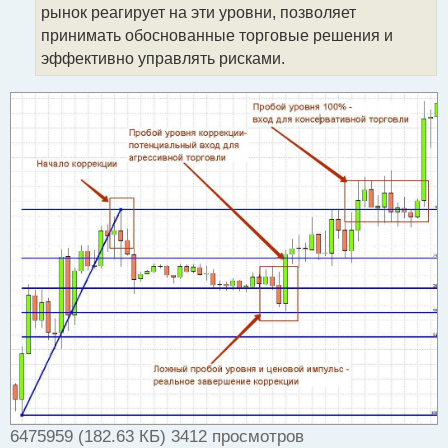
а
рынок реагирует на эти уровни, позволяет
н
принимать обоснованные торговые решения и
н
эффективно управлять рисками.
ы
й
п
о
с
т
6475959 (182.63 КБ) 3412 просмотров