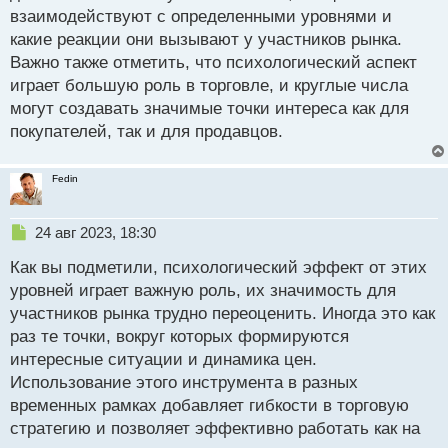
ч
взаимодействуют с определенными уровнями и
и
т
какие реакции они вызывают у участников рынка.
а
Важно также отметить, что психологический аспект
н
играет большую роль в торговле, и круглые числа
н
могут создавать значимые точки интереса как для
ы
й
покупателей, так и для продавцов.
п
о
с
Fedin
т
Н
24 авг 2023, 18:30
е
Как вы подметили, психологический эффект от этих
п
р
уровней играет важную роль, их значимость для
о
участников рынка трудно переоценить. Иногда это как
ч
раз те точки, вокруг которых формируются
и
т
интересные ситуации и динамика цен.
а
Использование этого инструмента в разных
н
временных рамках добавляет гибкости в торговую
н
стратегию и позволяет эффективно работать как на
ы
й