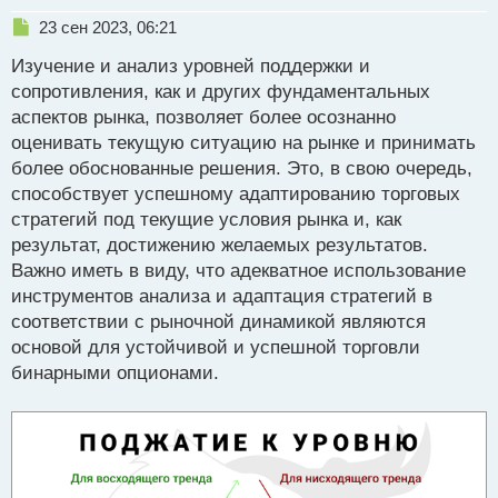
Н
23 сен 2023, 06:21
е
Изучение и анализ уровней поддержки и
п
р
сопротивления, как и других фундаментальных
о
аспектов рынка, позволяет более осознанно
ч
оценивать текущую ситуацию на рынке и принимать
и
т
более обоснованные решения. Это, в свою очередь,
а
способствует успешному адаптированию торговых
н
стратегий под текущие условия рынка и, как
н
результат, достижению желаемых результатов.
ы
й
Важно иметь в виду, что адекватное использование
п
инструментов анализа и адаптация стратегий в
о
соответствии с рыночной динамикой являются
с
основой для устойчивой и успешной торговли
т
бинарными опционами.