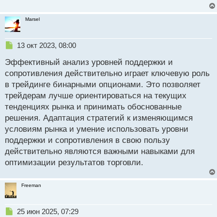
Marsel
Н
13 окт 2023, 08:00
е
Эффективный анализ уровней поддержки и
п
р
сопротивления действительно играет ключевую роль
о
в трейдинге бинарными опционами. Это позволяет
ч
трейдерам лучше ориентироваться на текущих
и
т
тенденциях рынка и принимать обоснованные
а
решения. Адаптация стратегий к изменяющимся
н
условиям рынка и умение использовать уровни
н
поддержки и сопротивления в свою пользу
ы
й
действительно являются важными навыками для
п
оптимизации результатов торговли.
о
с
т
Freeman
Н
25 июн 2025, 07:29