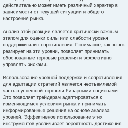
р
действительно может иметь различный характер в
о
зависимости от текущей ситуации и общего
ч
настроения рынка.
и
т
а
Анализ этой реакции является критически важным
н
этапом для оценки силы или слабости уровня
н
поддержки или сопротивления. Понимание, как рынок
ы
й
реагирует на эти уровни, позволяет принимать
п
обоснованные торговые решения и эффективно
о
управлять рисками.
с
т
Использование уровней поддержки и сопротивления
для адаптации стратегий является неотъемлемой
частью успешной торговли бинарными опционами.
Это позволяет трейдерам адаптироваться к
изменяющимся условиям рынка и принимать
информированные решения на основе анализа
уровней. Эффективное использование этих
инструментов увеличивает вероятность достижения