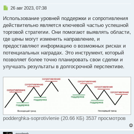
Н
26 авг 2023, 07:38
е
Использование уровней поддержки и сопротивления
п
р
действительно является ключевой частью успешной
о
торговой стратегии. Они помогают выявлять области,
ч
где цены могут изменить направление, и
и
т
предоставляют информацию о возможных рисках и
а
потенциальных наградах. Это инструмент, который
н
позволяет более точно планировать свои сделки и
н
улучшать результаты в долгосрочной перспективе.
ы
й
п
о
с
т
podderghka-soprotivlenie (20.66 КБ) 3537 просмотров
goodmah