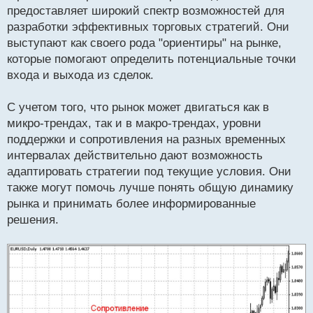
о
предоставляет широкий спектр возможностей для
ч
разработки эффективных торговых стратегий. Они
и
т
выступают как своего рода "ориентиры" на рынке,
а
которые помогают определить потенциальные точки
н
входа и выхода из сделок.
н
ы
й
С учетом того, что рынок может двигаться как в
п
микро-трендах, так и в макро-трендах, уровни
о
поддержки и сопротивления на разных временных
с
интервалах действительно дают возможность
т
адаптировать стратегии под текущие условия. Они
также могут помочь лучше понять общую динамику
рынка и принимать более информированные
решения.