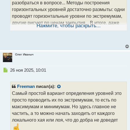
разобраться в вопросе... Методы построения
й
горизонтальных уровней достаточно размыты: одни
п
о
проводят горизонтальные уровни по экстремумам,
с
другие рисуют по ценам закрытия... В итоге, даже
т
Нажмите, чтобы раскрыть...
если трейдеру и удастся грамотно составить на
графике все линии, слишком большое количество
нарисованных линий будет закрывать весь график,
что создает только дополнительные проблемы.
Олег Иваныч
Н
26 ноя 2025, 10:01
е
Как нарисовать правильно горизонтальные уровни
п
поддержки и сопротивления для торговли внутри
р
Freeman
писал(а):
дня? Поможет любой совет, даже незначительный.
о
Самый простой вариант определения уровней это
ч
просто проводить их по экстремумам, то есть по
и
т
максимумам и минимумам. Но здесь главное не
а
частить, а то можно начать заходить от каждого
н
локального хая или лоя, что до добра не доведет
н
ы
.