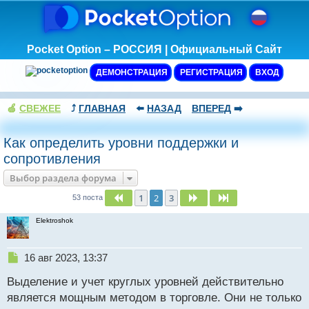
Pocket Option – РОССИЯ | Официальный Сайт
ДЕМОНСТРАЦИЯ
РЕГИСТРАЦИЯ
ВХОД
🍏
СВЕЖЕЕ
⤴️
ГЛАВНАЯ
⬅️
НАЗАД
ВПЕРЕД
➡️
Как определить уровни поддержки и
сопротивления
Выбор раздела форума
1
2
3
Пред.
След.
След.
53 поста
Elektroshok
Н
16 авг 2023, 13:37
е
Выделение и учет круглых уровней действительно
п
р
является мощным методом в торговле. Они не только
о