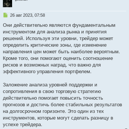
Н
26 авг 2023, 07:58
е
Они действительно являются фундаментальным
п
р
инструментом для анализа рынка и принятия
о
решений. Используя эти уровни, трейдер может
ч
определить критические зоны, где изменение
и
т
направления цен может быть наиболее вероятным.
а
Кроме того, они помогают оценить соотношение
н
рисков и возможных наград, что важно для
н
эффективного управления портфелем.
ы
й
п
Заложение анализа уровней поддержки и
о
сопротивления в свою торговую стратегию
с
действительно помогает повысить точность
т
прогнозов и достичь более стабильных результатов
на долгосрочном горизонте. Это один из тех
инструментов, которые могут сделать разницу в
успехе трейдера.