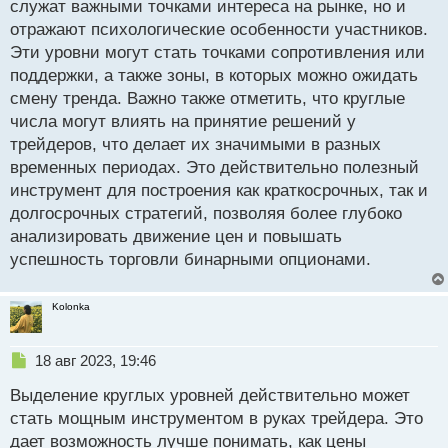
служат важными точками интереса на рынке, но и
ч
отражают психологические особенности участников.
и
т
Эти уровни могут стать точками сопротивления или
а
поддержки, а также зоны, в которых можно ожидать
н
смену тренда. Важно также отметить, что круглые
н
числа могут влиять на принятие решений у
ы
й
трейдеров, что делает их значимыми в разных
п
временных периодах. Это действительно полезный
о
инструмент для построения как краткосрочных, так и
с
долгосрочных стратегий, позволяя более глубоко
т
анализировать движение цен и повышать
успешность торговли бинарными опционами.
Kolonka
Н
18 авг 2023, 19:46
е
Выделение круглых уровней действительно может
п
р
стать мощным инструментом в руках трейдера. Это
о
дает возможность лучше понимать, как цены