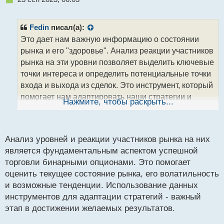
е
п
р
Fedin
писал(а):
о
Это дает нам важную информацию о состоянии
ч
рынка и его "здоровье". Анализ реакции участников
и
т
рынка на эти уровни позволяет выделить ключевые
а
точки интереса и определить потенциальные точки
н
входа и выхода из сделок. Это инструмент, который
н
помогает нам адаптировать наши стратегии и
ы
Нажмите, чтобы раскрыть...
й
подходы к текущей ситуации, повышая шансы на
п
успешное инвестирование.
о
с
Анализ уровней и реакции участников рынка на них
т
является фундаментальным аспектом успешной
торговли бинарными опционами. Это помогает
оценить текущее состояние рынка, его волатильность
и возможные тенденции. Использование данных
инструментов для адаптации стратегий - важный
этап в достижении желаемых результатов.