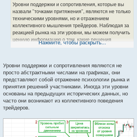
о
Уровни поддержки и сопротивления, которые вы
ч
назвали "точками притяжения", являются не только
и
т
техническими уровнями, но и отражением
а
коллективного мышления трейдеров. Наблюдая за
н
реакцией рынка на эти уровни, мы можем получить
н
ценную информацию о том, какие решения
ы
Нажмите, чтобы раскрыть...
й
принимают другие участники, и адаптировать свои
п
стратегии соответственно.
о
с
Уровни поддержки и сопротивления являются не
т
просто абстрактными числами на графиках, они
представляют собой отражение психологии рынка и
принятия решений участниками. Иногда эти уровни
основаны на предыдущих исторических данных, но
часто они возникают из коллективного поведения
трейдеров.