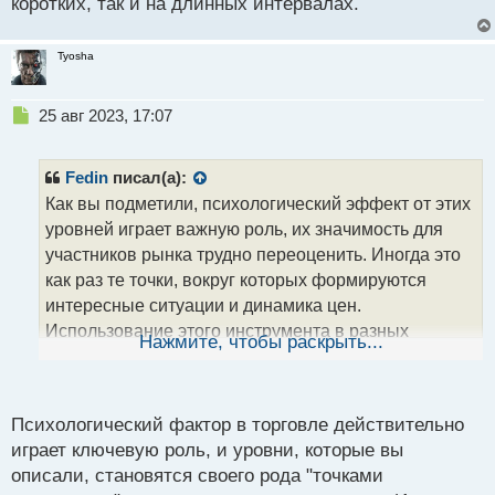
коротких, так и на длинных интервалах.
п
о
с
Tyosha
т
Н
25 авг 2023, 17:07
е
п
р
Fedin
писал(а):
о
Как вы подметили, психологический эффект от этих
ч
уровней играет важную роль, их значимость для
и
т
участников рынка трудно переоценить. Иногда это
а
как раз те точки, вокруг которых формируются
н
интересные ситуации и динамика цен.
н
Использование этого инструмента в разных
ы
Нажмите, чтобы раскрыть...
й
временных рамках добавляет гибкости в торговую
п
стратегию и позволяет эффективно работать как на
о
коротких, так и на длинных интервалах.
с
Психологический фактор в торговле действительно
т
играет ключевую роль, и уровни, которые вы
описали, становятся своего рода "точками