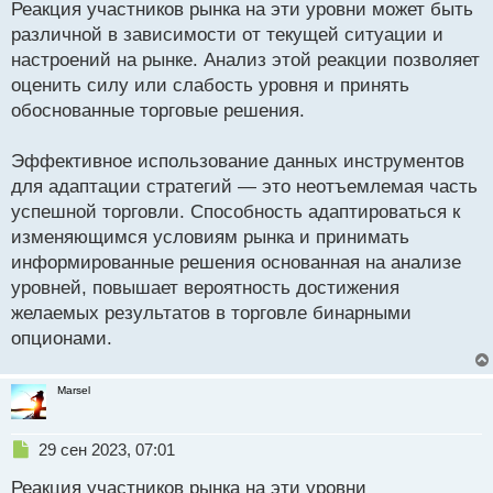
а
Реакция участников рынка на эти уровни может быть
н
различной в зависимости от текущей ситуации и
н
настроений на рынке. Анализ этой реакции позволяет
ы
й
оценить силу или слабость уровня и принять
п
обоснованные торговые решения.
о
с
Эффективное использование данных инструментов
т
для адаптации стратегий — это неотъемлемая часть
успешной торговли. Способность адаптироваться к
изменяющимся условиям рынка и принимать
информированные решения основанная на анализе
уровней, повышает вероятность достижения
желаемых результатов в торговле бинарными
опционами.
Marsel
Н
29 сен 2023, 07:01
е
Реакция участников рынка на эти уровни
п