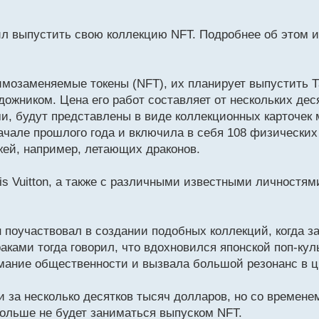
л выпустить свою коллекцию NFT. Подробнее об этом и
имозаменяемые токены (NFT), их планирует выпустить 
ожником. Цена его работ составляет от нескольких деся
и, будут представлены в виде коллекционных карточек
начале прошлого года и включила в себя 108 физических
жей, например, летающих драконов.
is Vuitton, а также с различными известными личностям
н поучаствовал в создании подобных коллекций, когда з
ками тогда говорил, что вдохновился японской поп-кул
имание общественности и вызвала большой резонанс в 
 за несколько десятков тысяч долларов, но со времене
 больше не будет заниматься выпуском NFT.