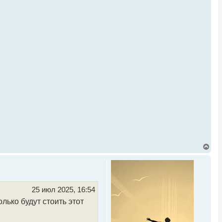
В
е
р
н
у
т
ь
25 июл 2025, 16:54
с
лько будут стоить этот
я
к
н