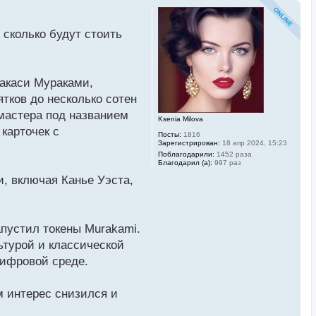
 сколько будут стоить
Такаси Мураками,
тков до несколько сотен
 мастера под названием
Ksenia Milova
 карточек с
Посты:
1816
Зарегистрирован:
18 апр 2024, 15:23
Поблагодарили:
1452 раза
Благодарил (а):
997 раз
и, включая Канье Уэста,
апустил токены Murakami.
ьтурой и классической
цифровой среде.
м интерес снизился и