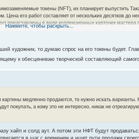
аимозаменяемые токены (NFT), их планирует выпустить Так
. Цена его работ составляет от нескольких десятков до не
дут представлены в виде коллекционных карточек мастера 
Нажмите, чтобы раскрыть...
але прошлого года и включила в себя 108 физических карто
 летающих драконов.
ий художник, то думаю спрос на его токены будет. Глав
is Vuitton, а также с различными известными личностями, в
одящему к обесцениваю творческой составляющей самог
он поучаствовал в создании подобных коллекций, когда зап
аками тогда говорил, что вдохновился японской поп-культу
нимание общественности и вызвала большой резонанс в ци
 картины медленно продаются, то нужно искать варианты. К
и за несколько десятков тысяч долларов, но со временем и
 будут покупать, а кому это не интересно, никак не отреагир
е не будет заниматься выпуском NFT.
жал и планирует запустить еще одну коллекцию. Будет ли о
и докупать токены из премиальных коллекций Мураками.
разу хайп и солд аут. А потом эти НФТ будут продаватьс
о двигается в шаг с временем и ищет пути продажи своег