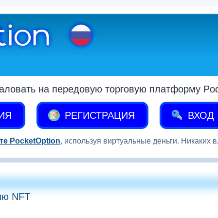
аловать на передовую торговую платформу Pock
ИЯ
РЕГИСТРАЦИЯ
ВХОД
те PocketOption
, используя виртуальные деньги. Никаких 
ию NFT