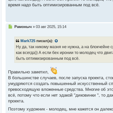
й
А что вы думаете о коллекции невзаимозаменяемых
время надо быть оптимизированным под всё.
п
в рост рынок NFT?
о
с
т
Н
Рамоныч
»
03 авг 2025, 15:14
е
п
р
Mark725
писал(а):
о
Ну да, так никому мазня не нужна, а на блокчейне с
ч
как всегда)) А если бех иронии то молодец что дв
и
т
быть оптимизированным под всё.
а
н
н
Правильно заметил,
ы
В большинстве случаев, после запуска проекта, с
й
умудряются создать повышенный искусственный спр
п
превосходящую вложенные средства. Многие об это
о
с
всё, потому что если нет эдакой "диковинки ", то д
т
проекта.
Поэтому художник - молодец, мне кажется он далек