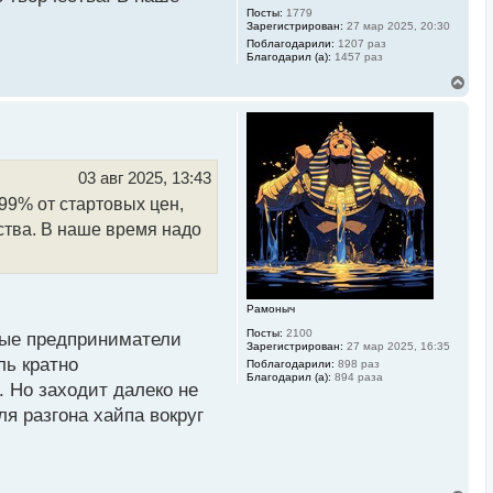
Посты:
1779
ься спросом и пойдет ли
Зарегистрирован:
27 мар 2025, 20:30
Поблагодарили:
1207 раз
Благодарил (а):
1457 раз
В
е
р
н
у
т
ь
03 авг 2025, 13:43
с
-99% от стартовых цен,
я
к
ества. В наше время надо
н
а
ч
а
л
Рамоныч
у
Посты:
2100
рые предприниматели
Зарегистрирован:
27 мар 2025, 16:35
ль кратно
Поблагодарили:
898 раз
Благодарил (а):
894 раза
 Но заходит далеко не
ля разгона хайпа вокруг