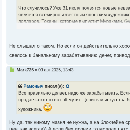
т
а
Что случилось? Уже 31 июля появятся новые невз
н
является всемирно известным японским художником
н
долларов. Токены, которые выпустит Мураками, бу
ы
й
Flowers Revised". Эта серия появилась еще в нач
п
цветов, а также различных персонажей, например,
о
с
Не слышал о таком. Но если он действительно хорош
Ранее Мураками сотрудничал с Vans, Supreme и Lou
т
Билли Айлиш, Хацунэ Мику и других.
свелось к банальному зарабатыванию денег, прив
Художник интересуется NFT с 2021 года. Впервые 
Н
Mark725
»
03 авг 2025, 13:43
Flowers в формате NFT на блокчейне Эфириум. Мур
е
п
пиксельной графикой. Его коллекция привлекла в
р
Рамоныч
писал(а):
о
Все правильно делает, надо же зарабытывать. Если
На старте отдельные токены можно было приобрест
ч
продаёт,а кто то вот nft мутит. Ценители искусства
и
2023 году художник объявил, что, возможно, больш
т
художника.
а
Но, как мы видим, это обещание Мураками не сдер
н
или нет — покажет время, но, а пока «киты» начал
н
Ну да, так никому мазня не нужна, а на блокчейне с
ы
цен, как всегда)) А если бех иронии то молодец чт