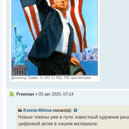
с
т
Дональд Трамп 12 (60.12 КБ) 705 просмотров
Н
Freeman
»
03 авг 2025, 07:14
е
п
р
Ksenia Milova
писал(а):
о
Новые токены уже в пути: известный художник реши
ч
цифровой актив в нашем материале.
и