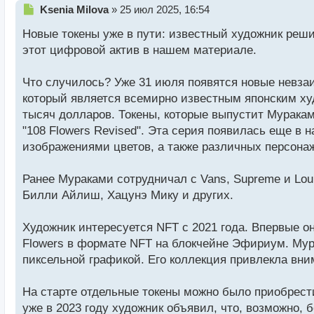
Н
Ksenia Milova
»
25 июл 2025, 16:54
е
Новые токены уже в пути: известный художник реши
п
р
этот цифровой актив в нашем материале.
о
ч
Что случилось? Уже 31 июля появятся новые невза
и
т
который является всемирно известным японским худ
а
тысяч долларов. Токены, которые выпустит Муракам
н
"108 Flowers Revised". Эта серия появилась еще в 
н
изображениями цветов, а также различных персона
ы
й
п
Ранее Мураками сотрудничал с Vans, Supreme и Lou
о
Билли Айлиш, Хацунэ Мику и других.
с
т
Художник интересуется NFT с 2021 года. Впервые о
Flowers в формате NFT на блокчейне Эфириум. Мура
пиксельной графикой. Его коллекция привлекла вн
На старте отдельные токены можно было приобрести
уже в 2023 году художник объявил, что, возможно,