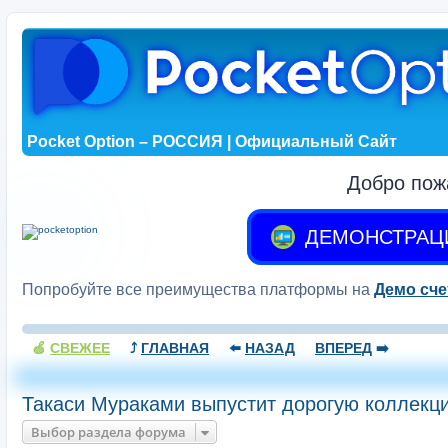
Pocket Option – РОССИЯ | Официальный Сайт
Добро пож
ДЕМОНСТРАЦ
Попробуйте все преимущества платформы на
Демо сче
🍏
СВЕЖЕЕ
⤴️
ГЛАВНАЯ
⬅️
НАЗАД
ВПЕРЕД
➡️
Такаси Мураками выпустит дорогую коллекц
Выбор раздела форума