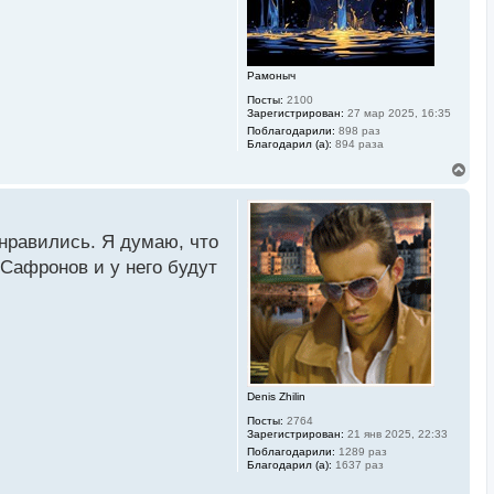
н
а
ч
а
л
Рамоныч
у
Посты:
2100
Зарегистрирован:
27 мар 2025, 16:35
Поблагодарили:
898 раз
Благодарил (а):
894 раза
В
е
р
н
у
онравились. Я думаю, что
т
ь
 Сафронов и у него будут
с
я
к
н
а
ч
а
л
Denis Zhilin
у
Посты:
2764
Зарегистрирован:
21 янв 2025, 22:33
Поблагодарили:
1289 раз
Благодарил (а):
1637 раз