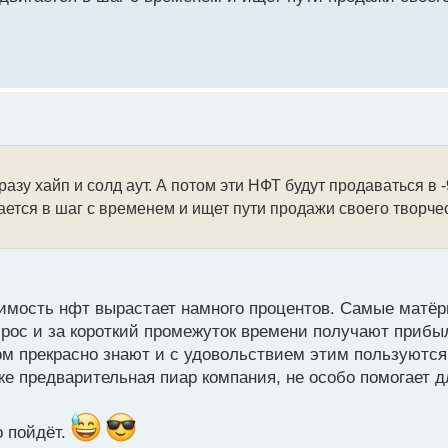
 токенов от известного художника? Будет ли она пользоват
разу хайп и солд аут. А потом эти НФТ будут продаваться в 
игается в шаг с временем и ищет пути продажи своего творч
тоимость нфт вырастает намного процентов. Самые матё
ос и за короткий промежуток времени получают прибы
м прекрасно знают и с удовольствием этим пользуются.
аже предварительная пиар компания, не особо помогает д
о пойдёт.