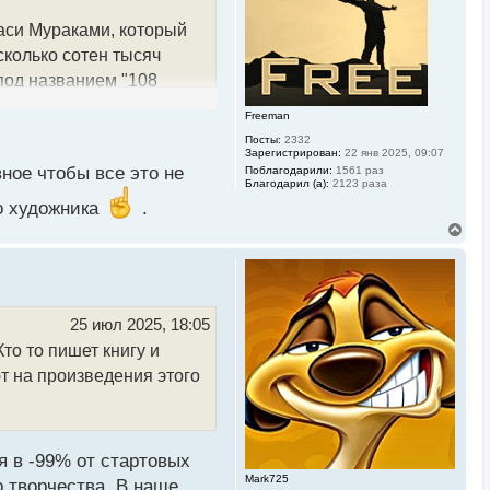
а
ч
аси Мураками, который
а
л
сколько сотен тысяч
у
под названием "108
чек с изображениями
Freeman
Посты:
2332
Зарегистрирован:
22 янв 2025, 09:07
ное чтобы все это не
Поблагодарили:
1561 раз
ключая Канье Уэста,
Благодарил (а):
2123 раза
о художника
.
В
е
устил токены Murakami.
р
н
рой и классической
у
фровой среде.
т
ь
25 июл 2025, 18:05
с
то то пишет книгу и
я
нтерес снизился и уже в
к
уют на произведения этого
н
а
ч
а
на пользоваться спросом
л
у
я в -99% от стартовых
Mark725
о творчества. В наше