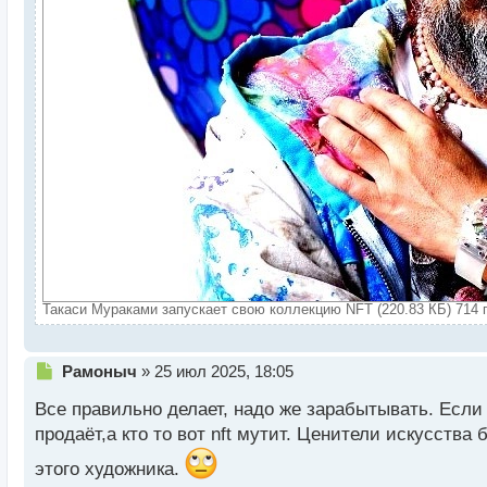
Такаси Мураками запускает свою коллекцию NFT (220.83 КБ) 714 
Н
Рамоныч
»
25 июл 2025, 18:05
е
Все правильно делает, надо же зарабытывать. Если 
п
р
продаёт,а кто то вот nft мутит. Ценители искусства 
о
этого художника.
ч