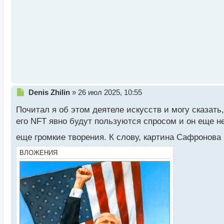
и
т
а
н
н
ы
й
п
о
с
т
Н
Denis Zhilin
»
26 июл 2025, 10:55
е
Почитал я об этом деятеле искусств и могу сказать,
п
р
его NFT явно будут пользуются спросом и он еще не
о
еще громкие творения. К слову, картина Сафронова
ч
и
ВЛОЖЕНИЯ
т
а
н
н
ы
й
п
о