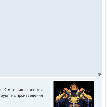
В
е
р
н
у
. Кто то пишет книгу и
т
ь
агируют на произведения
с
я
к