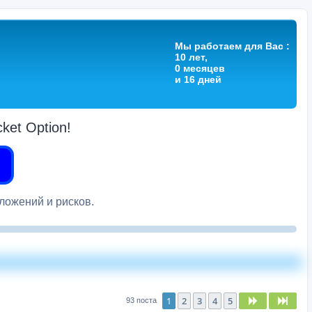
Мы работаем для Вас :
10 лет,
0 месяцев
и 16 дней
et Option!
вложений и рисков.
1
2
3
4
5
След.
След
93 поста