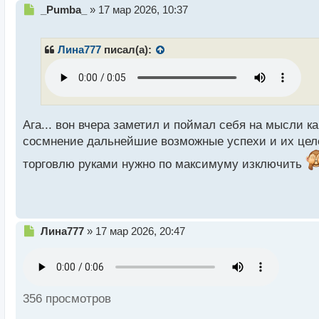
Н
_Pumba_
»
17 мар 2026, 10:37
е
п
р
Лина777
писал(а):
о
ч
и
т
а
н
Ага... вон вчера заметил и поймал себя на мысли 
н
сосмнение дальнейшие возможные успехи и их целе
ы
й
торговлю руками нужно по максимуму изключить
п
о
с
т
Н
Лина777
»
17 мар 2026, 20:47
е
п
р
о
ч
356 просмотров
и