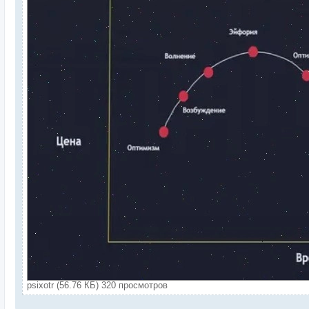
psixotr (56.76 КБ) 320 просмотров