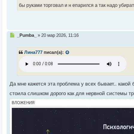
й
бы руками торговал и н епарился а так надо убира
п
о
с
т
Н
_Pumba_
»
20 мар 2026, 11:16
е
п
р
Лина777
писал(а):
о
ч
и
т
а
н
Да мне кажется эта проблема у всех бывает.. какой
н
стоила слишком дорого как для нервной системы тр
ы
й
ВЛОЖЕНИЯ
п
о
с
т