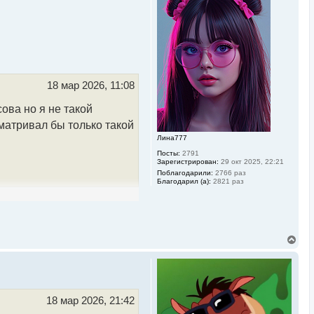
у
т
ь
с
я
к
н
а
ч
18 мар 2026, 11:08
а
л
сова но я не такой
у
матривал бы только такой
Лина777
Посты:
2791
Зарегистрирован:
29 окт 2025, 22:21
Поблагодарили:
2766 раз
Благодарил (а):
2821 раз
В
е
р
н
у
т
ь
18 мар 2026, 21:42
с