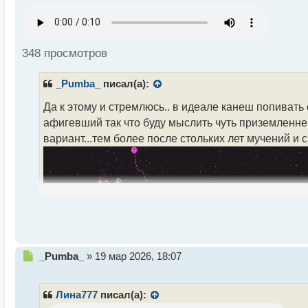
п
р
о
ч
348 просмотров
и
т
_Pumba_
писал(а):
а
н
Да к этому и стремлюсь.. в идеале канеш попивать
н
афигевший так что буду мыслить чуть приземленней
ы
й
вариант...тем более после стольких лет мучений и 
п
о
с
т
Н
_Pumba_
»
19 мар 2026, 18:07
е
п
р
Лина777
писал(а):
о