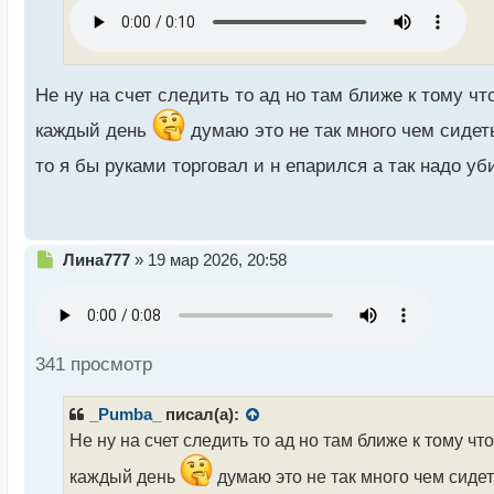
ч
и
т
а
н
Не ну на счет следить то ад но там ближе к тому чт
н
каждый день
думаю это не так много чем сидеть
ы
й
то я бы руками торговал и н епарился а так надо у
п
о
с
т
Н
Лина777
»
19 мар 2026, 20:58
е
п
р
о
ч
341 просмотр
и
т
_Pumba_
писал(а):
а
н
Не ну на счет следить то ад но там ближе к тому ч
н
каждый день
думаю это не так много чем сидет
ы