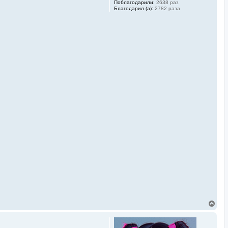
Поблагодарили:
2638 раз
Благодарил (а):
2782 раза
В
е
р
н