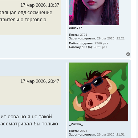
ч
17 мар 2026, 10:37
а
ставящая опд сосмнение
л
у
ствительно торговлю
Лина777
Посты:
2791
Зарегистрирован:
29 окт 2025, 22:21
Поблагодарили:
2766 раз
Благодарил (а):
2821 раз
В
е
р
н
у
т
ь
17 мар 2026, 20:47
с
я
к
н
а
ч
а
л
ит сова но я не такой
у
рассматривал бы только
_Pumba_
Посты:
2974
Зарегистрирован:
29 окт 2025, 21:51