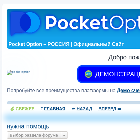
Pocket Option – РОССИЯ | Официальный Сайт
Добро пож
ДЕМОНСТРАЦ
Попробуйте все преимущества платформы на
Демо сче
🍏
СВЕЖЕЕ
⤴️
ГЛАВНАЯ
⬅️
НАЗАД
ВПЕРЕД
➡️
нужна помощь
Выбор раздела форума