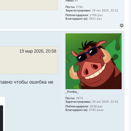
Лина777
Посты:
2791
Зарегистрирован:
29 окт 2025, 22:21
Поблагодарили:
2766 раз
Благодарил (а):
2821 раз
В
е
р
н
у
т
ь
19 мар 2026, 20:58
с
я
к
н
а
ч
а
главно чтобы ошибка не
л
у
_Pumba_
Посты:
2974
Зарегистрирован:
29 окт 2025, 21:51
Поблагодарили:
2638 раз
Благодарил (а):
2782 раза