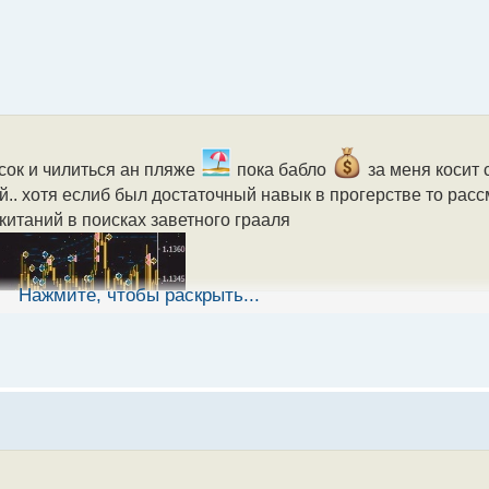
 сок и чилиться ан пляже
пока бабло
за меня косит 
.. хотя еслиб был достаточный навык в прогерстве то расс
скитаний в поисках заветного грааля
Нажмите, чтобы раскрыть...