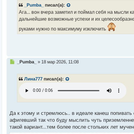
т
_Pumba_
писал(а):
а
н
Ага... вон вчера заметил и поймал себя на мысли
н
дальнейшие возможные успехи и их целесообразно
ы
й
руками нужно по максимуму изключить
п
о
с
т
Н
_Pumba_
»
18 мар 2026, 11:08
е
п
р
Лина777
писал(а):
о
ч
и
т
а
н
Да к этому и стремлюсь.. в идеале канеш попивать
н
афигевший так что буду мыслить чуть приземленней
ы
й
такой вариант...тем более после стольких лет мучен
п