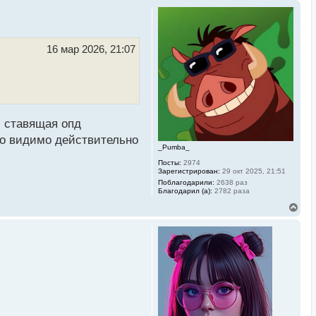
16 мар 2026, 21:07
и ставящая опд
но видимо действительно
_Pumba_
Посты:
2974
Зарегистрирован:
29 окт 2025, 21:51
Поблагодарили:
2638 раз
Благодарил (а):
2782 раза
В
е
р
н
у
т
ь
с
я
к
н
а