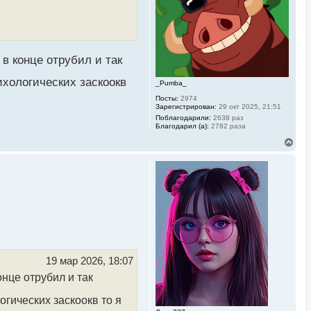
я
к
н
а
ч
а
 в конце отрубил и так
л
у
ихологических заскоокв
_Pumba_
Посты:
2974
Зарегистрирован:
29 окт 2025, 21:51
Поблагодарили:
2638 раз
Благодарил (а):
2782 раза
В
е
р
н
у
т
ь
с
я
к
н
а
ч
19 мар 2026, 18:07
а
онце отрубил и так
л
у
огических заскоокв то я