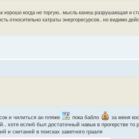
 как хорошо когда не торгую.. мысль канеш разрушающая и 
сть относительно хатраты энергоресурсов.. но видимо дей
 сок и чилиться ан пляже
пока бабло
за меня кос
.. хотя еслиб был достаточный навык в прогерстве то 
ий и скитаний в поисках заветного грааля