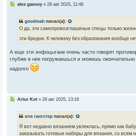
Н
alex gaevoy
»
28 авг 2025, 11:46
е
п
р
goodmah
писал(а):
о
О да, эти самопровозглашеные спецы только жизни 
ч
и
эти бредни. К человеку без образования вообще н
т
а
А еще эти инфоцыгане очень часто говорят противо
н
н
глубже в нее погружаешься и можешь окончательно 
ы
надолго
й
п
о
с
т
Н
Artur Kot
»
28 авг 2025, 13:18
е
п
р
эля гангстер
писал(а):
о
ч
Я вот недавно вязанием увлеклась, прямо как баб
и
заказывать готовые наборы для вязания, со всем 