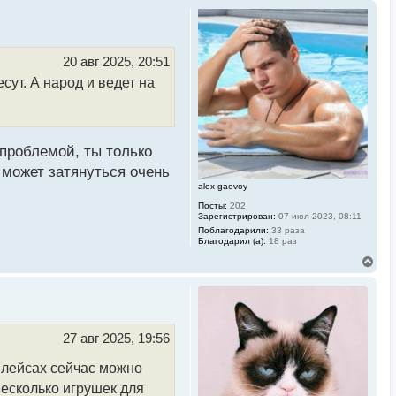
20 авг 2025, 20:51
ут. А народ и ведет на
проблемой, ты только
 может затянуться очень
alex gaevoy
Посты:
202
Зарегистрирован:
07 июл 2023, 08:11
Поблагодарили:
33 раза
Благодарил (а):
18 раз
В
е
р
н
у
т
ь
27 авг 2025, 19:56
с
я
плейсах сейчас можно
к
н
несколько игрушек для