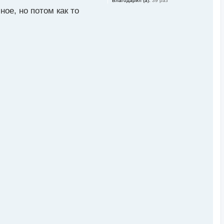
Благодарил (а):
39 раз
ое, но потом как то