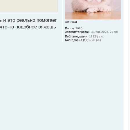
а
ч
а
л
у
ь и это реально помогает
Artur Kot
 что-то подобное вяжешь
Посты:
2690
Зарегистрирован:
21 янв 2025, 23:08
Поблагодарили:
1332 раза
Благодарил (а):
1720 раз