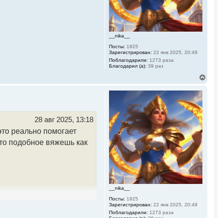
ч
а
л
у
__nika__
Посты:
1925
Зарегистрирован:
22 янв 2025, 20:49
Поблагодарили:
1273 раза
Благодарил (а):
39 раз
В
е
р
н
у
т
ь
28 авг 2025, 13:18
с
это реально помогает
я
к
-то подобное вяжешь как
н
а
ч
а
л
у
__nika__
Посты:
1925
Зарегистрирован:
22 янв 2025, 20:49
Поблагодарили:
1273 раза