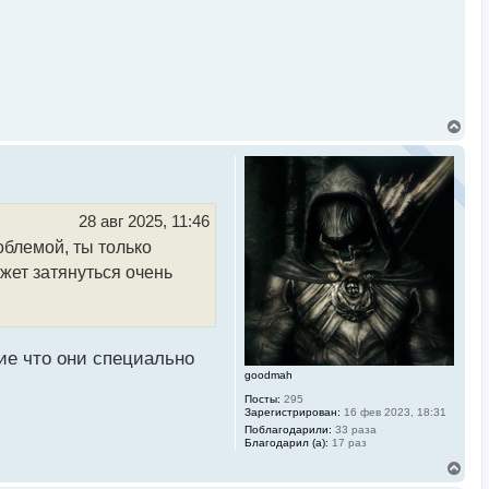
В
е
р
н
у
т
ь
28 авг 2025, 11:46
с
облемой, ты только
я
к
жет затянуться очень
н
а
ч
а
л
у
ие что они специально
goodmah
Посты:
295
Зарегистрирован:
16 фев 2023, 18:31
Поблагодарили:
33 раза
Благодарил (а):
17 раз
В
е