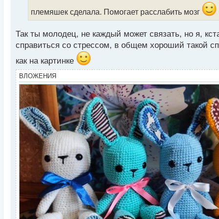
т
а
племяшек сделала. Помогает расслабить мозг
н
н
Так ты молодец, не каждый может связать, но я, кс
ы
справиться со стрессом, в общем хороший такой сп
й
п
как на картинке
о
с
ВЛОЖЕНИЯ
т