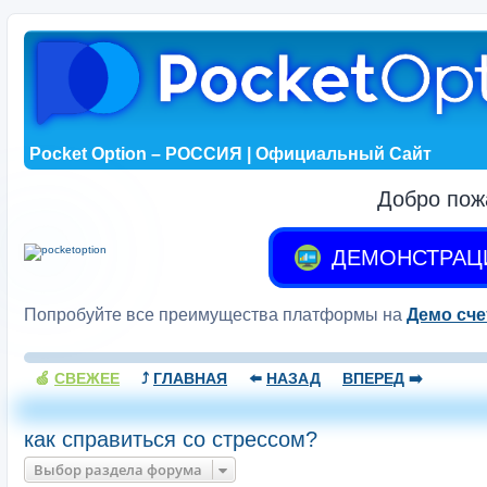
Pocket Option – РОССИЯ | Официальный Сайт
Добро пож
ДЕМОНСТРАЦ
Попробуйте все преимущества платформы на
Демо сче
🍏
СВЕЖЕЕ
⤴️
ГЛАВНАЯ
⬅️
НАЗАД
ВПЕРЕД
➡️
как справиться со стрессом?
Выбор раздела форума