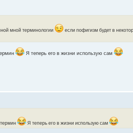
нной мной терминологии
если пофигизм будет в некото
термин
Я теперь его в жизни использую сам
ш термин
Я теперь его в жизни использую сам