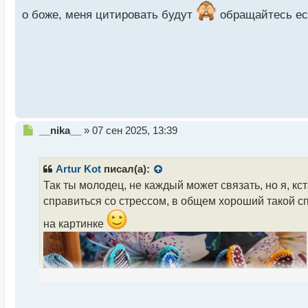
т
а
о боже, меня цитировать будут
обращайтесь есл
н
н
ы
й
п
о
с
т
Н
__nika__
»
07 сен 2025, 13:39
е
п
р
Artur Kot
писал(а):
о
Так ты молодец, не каждый может связать, но я, кс
ч
справиться со стрессом, в общем хороший такой сп
и
т
на картинке
а
н
н
ы
й
п
о