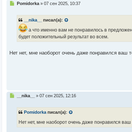
Н
Pomidorka
»
07 сен 2025, 10:37
е
п
р
__nika__
писал(а):
о
ч
а что именно вам не понравилось в предложе
и
будет положительный результат во всем.
т
а
н
Нет нет, мне наоборот очень даже понравился ваш 
н
ы
й
п
о
с
т
Н
__nika__
»
07 сен 2025, 12:16
е
п
р
Pomidorka
писал(а):
о
ч
Нет нет, мне наоборот очень даже понравился ва
и