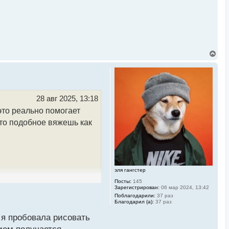
В
е
р
н
у
т
ь
28 авг 2025, 13:18
с
это реально помогает
я
к
-то подобное вяжешь как
н
а
ч
а
л
у
эля гангстер
Посты:
145
Зарегистрирован:
06 мар 2024, 13:42
Поблагодарили:
37 раз
Благодарил (а):
37 раз
 я пробовала рисовать