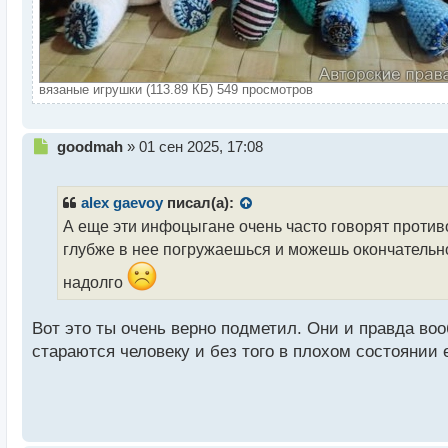
вязаные игрушки (113.89 КБ) 549 просмотров
Н
goodmah
»
01 сен 2025, 17:08
е
п
р
alex gaevoy
писал(а):
о
А еще эти инфоцыгане очень часто говорят против
ч
глубже в нее погружаешься и можешь окончательно 
и
т
надолго
а
н
н
Вот это ты очень верно подметил. Они и правда во
ы
стараются человеку и без того в плохом состоянии
й
п
о
с
т