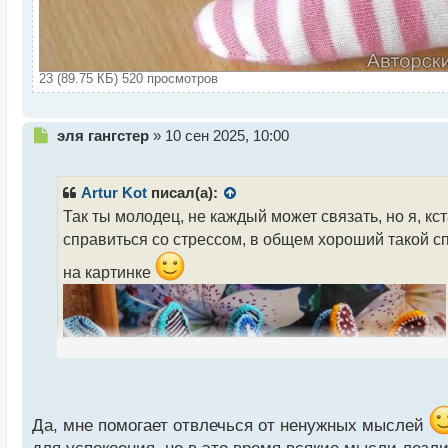
23 (89.75 КБ) 520 просмотров
Н
эля гангстер
»
10 сен 2025, 10:00
е
п
р
Artur Kot
писал(а):
о
Так ты молодец, не каждый может связать, но я, кс
ч
справиться со стрессом, в общем хороший такой сп
и
т
на картинке
а
н
н
ы
й
п
о
с
т
Да, мне помогает отвлечься от ненужных мыслей