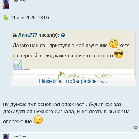
LimeRose
Н
11 янв 2026, 13:06
е
п
р
Лина777
писал(а):
о
ч
Да уже нашла - приступлю к её изучению
хотя
и
на первый взгляд кажется ничего сложного
т
а
н
н
ы
Нажмите, чтобы раскрыть...
й
п
о
с
ну думаю тут основная сложность будит как раз
т
дожидаться нужного сигнала, и не лезть в рынок на
опережение
LimeRose