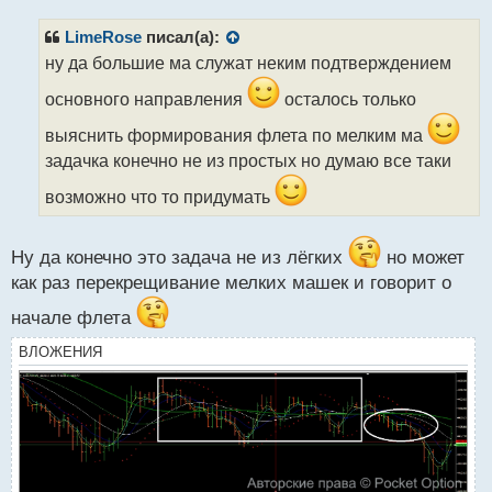
п
р
LimeRose
писал(а):
о
ну да большие ма служат неким подтверждением
ч
и
основного направления
осталось только
т
а
выяснить формирования флета по мелким ма
н
задачка конечно не из простых но думаю все таки
н
ы
возможно что то придумать
й
п
о
Ну да конечно это задача не из лёгких
но может
с
как раз перекрещивание мелких машек и говорит о
т
начале флета
ВЛОЖЕНИЯ