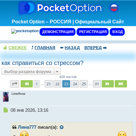
Pocket Option – РОССИЯ | Официальный Сайт
ДЕМОНСТРАЦИЯ
РЕГИСТРАЦИЯ
ВХОД
🍏
СВЕЖЕЕ
⤴️
ГЛАВНАЯ
⬅️
НАЗАД
ВПЕРЕД
➡️
как справиться со стрессом?
Выбор раздела форума
620 постов
Страница
23
из
31
1
21
22
23
24
25
31
Пред.
След.
След.
…
…
LimeRose
Н
08 янв 2026, 13:16
е
п
р
Лина777
писал(а):
о