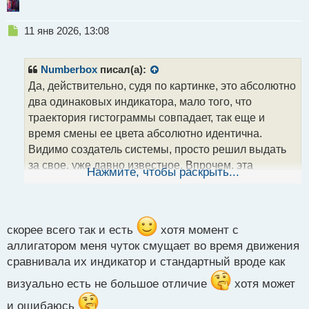
Н
11 янв 2026, 13:08
е
п
р
Numberbox
писал(а):
о
Да, действительно, судя по картинке, это абсолютно
ч
два одинаковых индикатора, мало того, что
и
т
траектория гистограммы совпадает, так еще и
а
время смены ее цвета абсолютно идентична.
н
Видимо создатель системы, просто решил выдать
н
за свое, уже давно известное. Впрочем, эта
ы
Нажмите, чтобы раскрыть...
й
практика среди "разработчиков" торговых систем
п
встречается довольно часто
.
о
с
т
скорее всего так и есть
хотя момент с
аллигатором меня чуток смущает во время движения
сравнивала их индикатор и стандартный вроде как
визуально есть не большое отличие
хотя может
и ошибаюсь