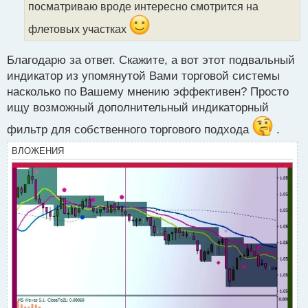
н
посматриваю вроде интересно смотрится на
ы
флетовых участках
й
п
о
Благодарю за ответ. Скажите, а вот этот подвальный
с
индикатор из упомянутой Вами торговой системы
т
насколько по Вашему мнению эффективен? Просто
ищу возможный дополнительный индикаторный
фильтр для собственного торгового подхода
.
ВЛОЖЕНИЯ