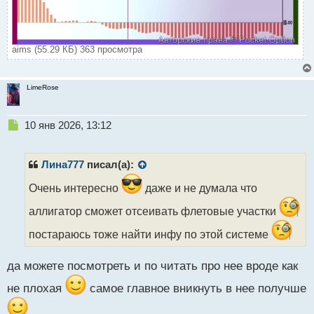
aims (55.29 КБ) 363 просмотра
LimeRose
Н
10 янв 2026, 13:12
е
п
р
Лина777
писал(а):
о
ч
Очень интересно
даже и не думала что
и
аллигатор сможет отсеивать флетовые участки
т
а
постараюсь тоже найти инфу по этой системе
н
н
ы
да можете посмотреть и по читать про нее вроде как
й
не плохая
самое главное вникнуть в нее получше
п
о
с