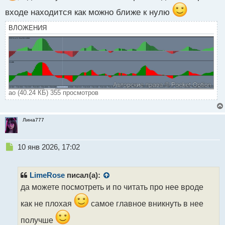
входе находится как можно ближе к нулю
ВЛОЖЕНИЯ
ао (40.24 КБ) 355 просмотров
Лина777
Н
10 янв 2026, 17:02
е
п
р
LimeRose
писал(а):
о
да можете посмотреть и по читать про нее вроде
ч
и
как не плохая
самое главное вникнуть в нее
т
а
получше