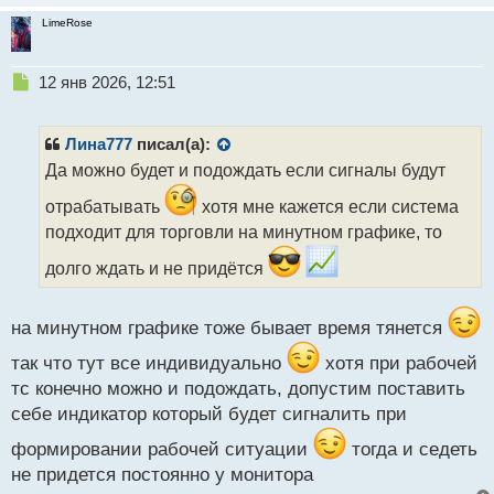
LimeRose
Н
12 янв 2026, 12:51
е
п
р
Лина777
писал(а):
о
Да можно будет и подождать если сигналы будут
ч
и
отрабатывать
хотя мне кажется если система
т
подходит для торговли на минутном графике, то
а
н
долго ждать и не придётся
н
ы
й
на минутном графике тоже бывает время тянется
п
о
так что тут все индивидуально
хотя при рабочей
с
тс конечно можно и подождать, допустим поставить
т
себе индикатор который будет сигналить при
формировании рабочей ситуации
тогда и седеть
не придется постоянно у монитора