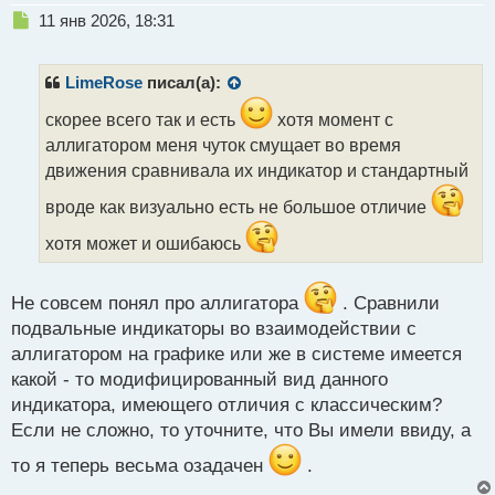
Н
11 янв 2026, 18:31
е
п
р
LimeRose
писал(а):
о
ч
скорее всего так и есть
хотя момент с
и
аллигатором меня чуток смущает во время
т
движения сравнивала их индикатор и стандартный
а
н
вроде как визуально есть не большое отличие
н
ы
хотя может и ошибаюсь
й
п
о
Не совсем понял про аллигатора
. Сравнили
с
подвальные индикаторы во взаимодействии с
т
аллигатором на графике или же в системе имеется
какой - то модифицированный вид данного
индикатора, имеющего отличия с классическим?
Если не сложно, то уточните, что Вы имели ввиду, а
то я теперь весьма озадачен
.