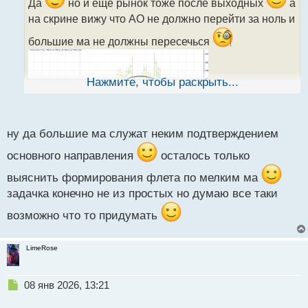
ч
Да
но и ещё рынок тоже после выходных
а
и
на скрине вижу что АО не должно перейти за ноль и
т
а
большие ма не должны пересечься
н
н
ы
Нажмите, чтобы раскрыть...
й
п
о
с
ну да большие ма служат неким подтверждением
т
основного направления
осталось только
выяснить формирования флета по мелким ма
задачка конечно не из простых но думаю все таки
возможно что то придумать
LimeRose
Н
08 янв 2026, 13:21
е