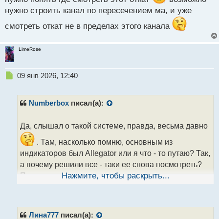
нужно строить канал по пересечением ма, и уже
смотреть откат не в пределах этого канала
LimeRose
Н
09 янв 2026, 12:40
е
п
р
Numberbox
писал(а):
о
ч
Да, слышал о такой системе, правда, весьма давно
и
т
. Там, насколько помню, основным из
а
индикаторов был Allegator или я что - то путаю? Так,
н
н
а почему решили все - таки ее снова посмотреть?
ы
Правильно, ничто не должно идти в разрез с
Нажмите, чтобы раскрыть...
й
собственным видением, иначе этот конфликт
п
о
постоянно будет приводить к убыткам
.
с
Лина777
писал(а):
т