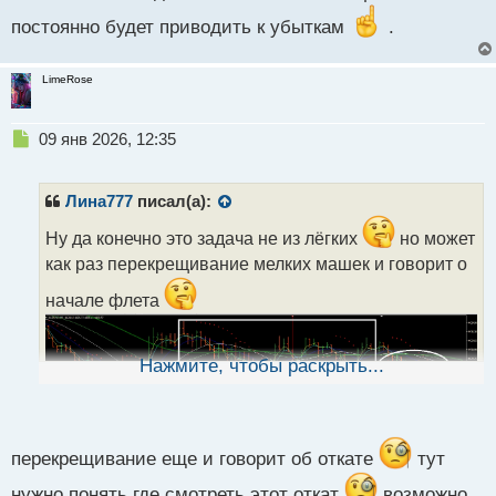
постоянно будет приводить к убыткам
.
LimeRose
Н
09 янв 2026, 12:35
е
п
р
Лина777
писал(а):
о
ч
Ну да конечно это задача не из лёгких
но может
и
как раз перекрещивание мелких машек и говорит о
т
а
начале флета
н
н
ы
Нажмите, чтобы раскрыть...
й
п
о
с
т
перекрещивание еще и говорит об откате
тут
нужно понять где смотреть этот откат
возможно