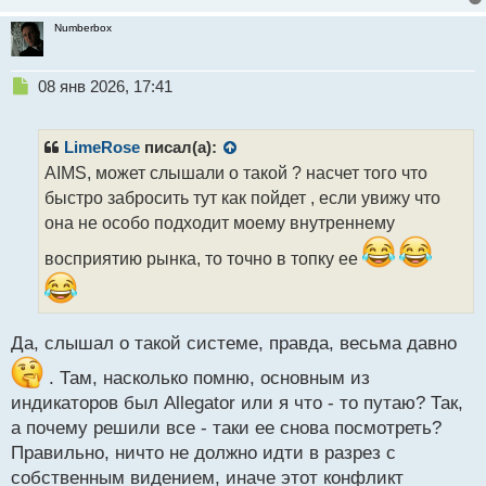
Numberbox
Н
08 янв 2026, 17:41
е
п
р
LimeRose
писал(а):
о
AIMS, может слышали о такой ? насчет того что
ч
быстро забросить тут как пойдет , если увижу что
и
т
она не особо подходит моему внутреннему
а
восприятию рынка, то точно в топку ее
н
н
ы
й
п
Да, слышал о такой системе, правда, весьма давно
о
. Там, насколько помню, основным из
с
т
индикаторов был Allegator или я что - то путаю? Так,
а почему решили все - таки ее снова посмотреть?
Правильно, ничто не должно идти в разрез с
собственным видением, иначе этот конфликт