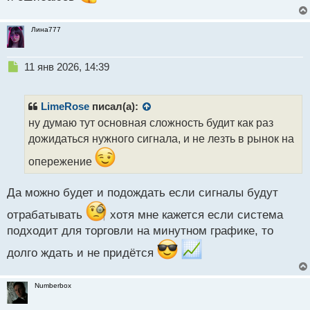
Лина777
Н
11 янв 2026, 14:39
е
п
р
LimeRose
писал(а):
о
ну думаю тут основная сложность будит как раз
ч
дожидаться нужного сигнала, и не лезть в рынок на
и
т
опережение
а
н
н
Да можно будет и подождать если сигналы будут
ы
отрабатывать
хотя мне кажется если система
й
п
подходит для торговли на минутном графике, то
о
долго ждать и не придётся
с
т
Numberbox