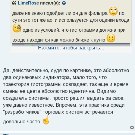
р
LimeRose
писал(а):
о
ч
даже не знаю подойдет ли он для фильтра
по
и
сути это тот же ао, и используется для оценки входа
т
а
одно из условий, что гистограмма должна при
н
входе находится как можно ближе к нулю
н
ы
Нажмите, чтобы раскрыть...
й
п
о
с
Да, действительно, судя по картинке, это абсолютно
т
два одинаковых индикатора, мало того, что
траектория гистограммы совпадает, так еще и время
смены ее цвета абсолютно идентична. Видимо
создатель системы, просто решил выдать за свое,
уже давно известное. Впрочем, эта практика среди
"разработчиков" торговых систем встречается
довольно часто
.