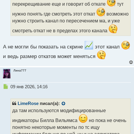
ч
перекрещивание еще и говорит об откате
тут
и
нужно понять где смотреть этот откат
возможно
т
а
нужно строить канал по пересечением ма, и уже
н
смотреть откат не в пределах этого канала
н
ы
й
А не могли бы показать на скрине
этот канал
п
о
и ведь размер откатов может меняться
с
т
Лина777
Н
09 янв 2026, 14:16
е
п
р
LimeRose
писал(а):
о
да там используются модифицированные
ч
и
индикаторы Билла Вильямса
но пока не очень
т
понятно некоторые моменты по тс ищу
а
информации больше по ней, ну и на аллигатора