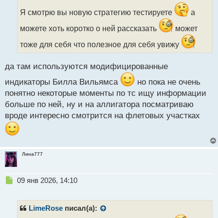
Я смотрю вы новую стратегию тестируете
а
можете хоть коротко о ней рассказать
может
тоже для себя что полезное для себя увижу
да там используются модифицированные
индикаторы Билла Вильямса
но пока не очень
понятно некоторые моменты по тс ищу информации
больше по ней, ну и на аллигатора посматриваю
вроде интересно смотрится на флетовых участках
Лина777
Н
09 янв 2026, 14:10
е
п
р
LimeRose
писал(а):
о