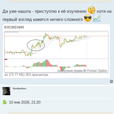
н
н
ы
Да уже нашла - приступлю к её изучению
хотя на
й
первый взгляд кажется ничего сложного
п
о
ВЛОЖЕНИЯ
с
т
а1 (73.77 КБ) 353 просмотра
Numberbox
Н
10 янв 2026, 21:20
е
п