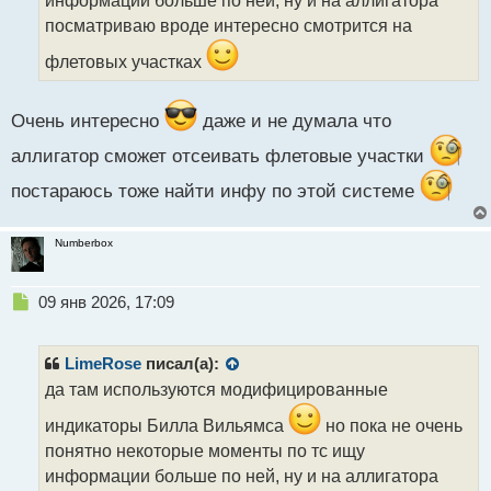
н
н
посматриваю вроде интересно смотрится на
ы
флетовых участках
й
п
о
Очень интересно
даже и не думала что
с
т
аллигатор сможет отсеивать флетовые участки
постараюсь тоже найти инфу по этой системе
Numberbox
Н
09 янв 2026, 17:09
е
п
р
LimeRose
писал(а):
о
да там используются модифицированные
ч
и
индикаторы Билла Вильямса
но пока не очень
т
понятно некоторые моменты по тс ищу
а
информации больше по ней, ну и на аллигатора
н