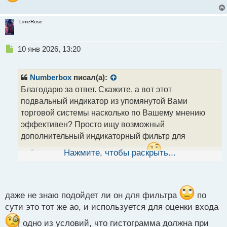
т
LimeRose
Н
10 янв 2026, 13:20
е
п
р
Numberbox
писал(а):
о
Благодарю за ответ. Скажите, а вот этот
ч
подвальный индикатор из упомянутой Вами
и
т
торговой системы насколько по Вашему мнению
а
эффективен? Просто ищу возможный
н
дополнительный индикаторный фильтр для
н
ы
собственного торгового подхода
Нажмите, чтобы раскрыть...
.
й
п
о
с
т
даже не знаю подойдет ли он для фильтра
по
сути это тот же ао, и используется для оценки входа
одно из условий, что гистограмма должна при