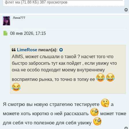
флет ма (71.88 КБ) 387 просмотров
Лина777
Н
08 янв 2026, 17:15
е
п
р
LimeRose
писал(а):
о
AIMS, может слышали о такой ? насчет того что
ч
быстро забросить тут как пойдет , если увижу что
и
т
она не особо подходит моему внутреннему
а
восприятию рынка, то точно в топку ее
н
н
ы
й
п
Я смотрю вы новую стратегию тестируете
а
о
с
можете хоть коротко о ней рассказать
может тоже
т
для себя что полезное для себя увижу