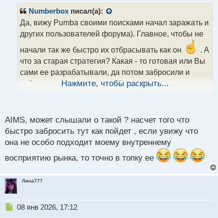
п
р
Numberbox
писал(а):
о
Да, вижу Pumba своими поисками начал заражать и
ч
других пользователей форума). Главное, чтобы не
и
т
начали так же быстро их отбрасывать как он
. А
а
что за старая стратегия? Какая - то готовая или Вы
н
н
сами ее разрабатывали, да потом забросили и
ы
сейчас решили ее оживить?
Нажмите, чтобы раскрыть...
й
п
о
с
AIMS, может слышали о такой ? насчет того что
т
быстро забросить тут как пойдет , если увижу что
она не особо подходит моему внутреннему
восприятию рынка, то точно в топку ее
Лина777
Н
08 янв 2026, 17:12
е