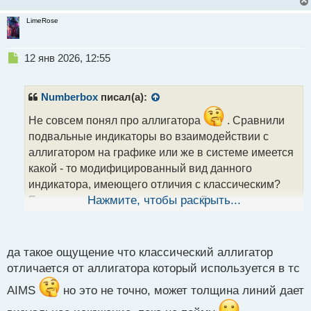
LimeRose
Н
12 янв 2026, 12:55
е
п
р
Numberbox
писал(а):
о
ч
Не совсем понял про аллигатора
. Сравнили
и
подвальные индикаторы во взаимодействии с
т
аллигатором на графике или же в системе имеется
а
какой - то модифицированный вид данного
н
н
индикатора, имеющего отличия с классическим?
ы
Если не сложно, то уточните, что Вы имели ввиду, а
Нажмите, чтобы раскрыть...
й
п
то я теперь весьма озадачен
.
о
с
да такое ощущение что классический аллигатор
т
отличается от аллигатора который используется в тс
AIMS
но это не точно, может толщина линий дает