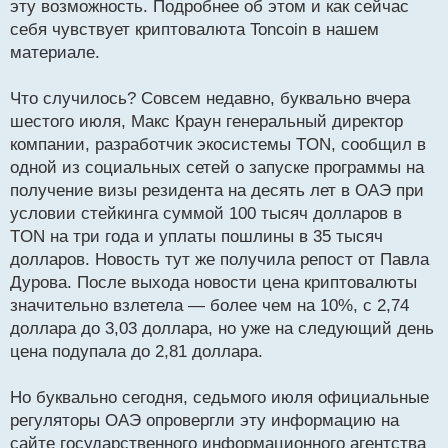
эту возможность. Подробнее об этом и как сейчас
ч
себя чувствует криптовалюта Toncoin в нашем
и
т
материале.
а
н
Что случилось? Совсем недавно, буквально вчера
н
шестого июля, Макс Краун генеральный директор
ы
й
компании, разработчик экосистемы TON, сообщил в
п
одной из социальных сетей о запуске программы на
о
получение визы резидента на десять лет в ОАЭ при
с
условии стейкинга суммой 100 тысяч долларов в
т
TON на три года и уплаты пошлины в 35 тысяч
долларов. Новость тут же получила репост от Павла
Дурова. После выхода новости цена криптовалюты
значительно взлетела — более чем на 10%, с 2,74
доллара до 3,03 доллара, но уже на следующий день
цена подупала до 2,81 доллара.
Но буквально сегодня, седьмого июля официальные
регуляторы ОАЭ опровергли эту информацию на
сайте государственного информационного агентства