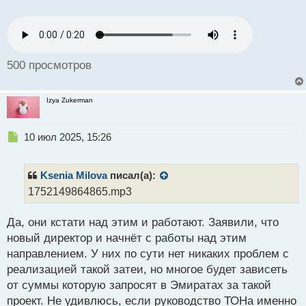
ему замену.
о
с
т
500 просмотров
Izya Zukerman
Н
10 июл 2025, 15:26
е
п
р
Ksenia Milova
писал(а):
о
1752149864865.mp3
ч
и
Да, они кстати над этим и работают. Заявили, что
т
а
новый директор и начнёт с работы над этим
н
направлением. У них по сути нет никаких проблем с
н
реализацией такой затеи, но многое будет зависеть
ы
й
от суммы которую запросят в Эмиратах за такой
п
проект. Не удивлюсь, если руководство ТОНа именно