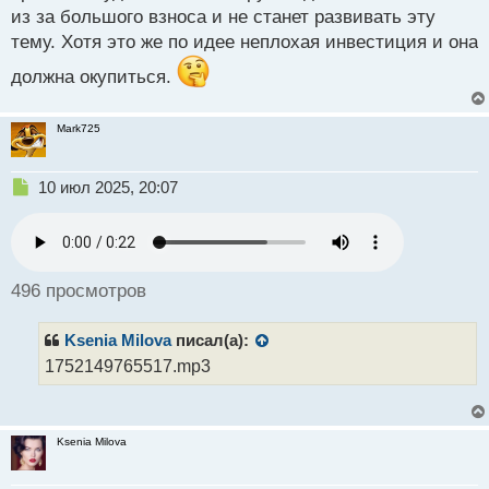
о
из за большого взноса и не станет развивать эту
с
тему. Хотя это же по идее неплохая инвестиция и она
т
должна окупиться.
Mark725
Н
10 июл 2025, 20:07
е
п
р
о
ч
496 просмотров
и
т
Ksenia Milova
писал(а):
а
н
1752149765517.mp3
н
ы
й
п
Ksenia Milova
о
с