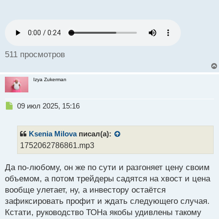
п
манипуляциям.
о
с
т
511 просмотров
Izya Zukerman
Н
09 июл 2025, 15:16
е
п
р
Ksenia Milova
писал(а):
о
1752062786861.mp3
ч
и
Да по-любому, он же по сути и разгоняет цену своим
т
а
объемом, а потом трейдеры садятся на хвост и цена
н
вообще улетает, ну, а инвестору остаётся
н
зафиксировать профит и ждать следующего случая.
ы
й
Кстати, руководство ТОНа якобы удивлены такому