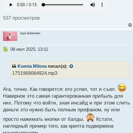
о
с
т
537 просмотров
Izya Zukerman
Н
08 июл 2025, 13:11
е
п
р
Ksenia Milova
писал(а):
о
1751969064924.mp3
ч
и
т
Ага, точно. Как говорится: кто успел, тот и съел.
а
Наверное это самая гарантированная прибыль для
н
н
них. Потому что войти, зная инсайд и при этом слить
ы
деньги это нужно быть полным профаном, ну или
й
п
просто нажимать кнопки от балды.
Кстати,
о
наглядный пример того, как крипта подвержена
с
манипуляциям.