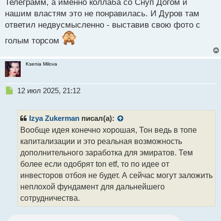
Телеграмм, а именно коллаба со Снуп Догом и
и
т
нашим властям это не понравилась. И Дуров там
а
ответил недвусмысленно - выставив свою фото с
н
н
голым торсом
ы
й
Ksenia Milova
п
о
с
Н
12 июл 2025, 21:12
т
е
п
р
Izya Zukerman
писал(а):
о
Вообще идея конечно хорошая, Тон ведь в топе
ч
капитализации и это реальная возможность
и
т
дополнительного заработка для эмиратов. Тем
а
более если одобрят ton etf, то по идее от
н
инвесторов отбоя не будет. А сейчас могут заложить
н
неплохой фундамент для дальнейшего
ы
й
сотрудничества.
п
о