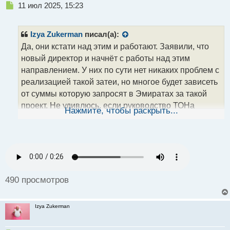
Н
11 июл 2025, 15:23
т
е
п
р
Izya Zukerman
писал(а):
о
Да, они кстати над этим и работают. Заявили, что
ч
новый директор и начнёт с работы над этим
и
т
направлением. У них по сути нет никаких проблем с
а
реализацией такой затеи, но многое будет зависеть
н
от суммы которую запросят в Эмиратах за такой
н
проект. Не удивлюсь, если руководство ТОНа
ы
Нажмите, чтобы раскрыть...
й
именно из за большого взноса и не станет
п
развивать эту тему. Хотя это же по идее неплохая
о
с
инвестиция и она должна окупиться.
т
490 просмотров
Izya Zukerman