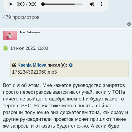
с
т
479 просмотров
Izya Zukerman
Н
14 июл 2025, 16:09
е
п
р
Ksenia Milova
писал(а):
о
1752343921060.mp3
ч
и
Вот и я об этом. Мне кажется руководство эмиратов
т
а
просто перестраховывается на случай, если у ТОНа
н
ничего не выйдет с одобрением etf и будут какие то
н
тёрки с SEC. Но их тоже можно понять, сейчас
ы
й
разреши получение виз держателям тона, как сразу и
п
другие руководители проектов монет пришлют такие
о
же запросы и отказать будет сложно. А если будет
с