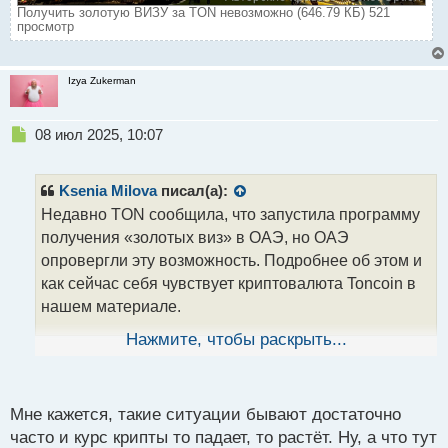
Получить золотую ВИЗУ за TON невозможно (646.79 КБ) 521
просмотр
Izya Zukerman
Н
08 июл 2025, 10:07
е
п
р
Ksenia Milova
писал(а):
о
Недавно TON сообщила, что запустила программу
ч
получения «золотых виз» в ОАЭ, но ОАЭ
и
т
опровергли эту возможность. Подробнее об этом и
а
как сейчас себя чувствует криптовалюта Toncoin в
н
нашем материале.
н
ы
Нажмите, чтобы раскрыть...
й
Что случилось? Совсем недавно, буквально вчера
п
шестого июля, Макс Краун генеральный директор
о
компании, разработчик экосистемы TON, сообщил в
с
Мне кажется, такие ситуации бывают достаточно
одной из социальных сетей о запуске программы на
т
часто и курс крипты то падает, то растёт. Ну, а что тут
получение визы резидента на десять лет в ОАЭ при