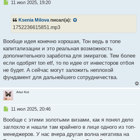
Н
11 июл 2025, 19:20
е
п
р
Ksenia Milova
писал(а):
о
1752236615851.mp3
ч
и
Вообще идея конечно хорошая, Тон ведь в топе
т
а
капитализации и это реальная возможность
н
дополнительного заработка для эмиратов. Тем более
н
если одобрят ton etf, то по идее от инвесторов отбоя
ы
й
не будет. А сейчас могут заложить неплохой
п
фундамент для дальнейшего сотрудничества.
о
с
т
Artur Kot
Н
11 июл 2025, 20:46
е
Вообще с этими золотыми визами, как я понял дело
п
р
заглохло и нашли там крайнего в лице одного из топ-
о
менеджеров. У нас вчера другая волна негатива на
ч