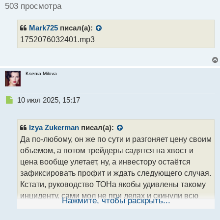
т
ч
503 просмотра
и
т
Mark725
писал(а):
а
н
1752076032401.mp3
н
ы
й
п
Ksenia Milova
о
с
Н
10 июл 2025, 15:17
т
е
п
р
Izya Zukerman
писал(а):
о
Да по-любому, он же по сути и разгоняет цену своим
ч
объемом, а потом трейдеры садятся на хвост и
и
т
цена вообще улетает, ну, а инвестору остаётся
а
зафиксировать профит и ждать следующего случая.
н
Кстати, руководство ТОНа якобы удивлены такому
н
инциденту, сами мол не при делах и скинули всю
ы
Нажмите, чтобы раскрыть...
й
вину на директора по маркетингу, теперь вот ищут
п