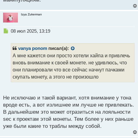
т
Izya Zukerman
Н
08 июл 2025, 13:19
е
п
р
vanya ponom
писал(а):
о
А мне кажется они просто хотели хайпа и привлечь
ч
вновь внимание к своей монете. не удивлюсь, что
и
т
они планировали что все сейчас начнут пачками
а
скупать монету, а этого не произошло
н
н
ы
й
Не исключаю и такой вариант, хотя внимание у тона
п
вроде есть, а вот излишнее им лучше не привлекать.
о
В дальнейшем это может отразиться на лояльности
с
sec к проектам этой монеты. Тем более у них раньше
т
уже были какие то траблы между собой.