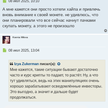
Н
08 июл 2025, 10:10
компания TON не имеет лицензии в Дубае, поэтому,
е
не имеет права предлагать услуги, которые
А мне кажется они просто хотели хайпа и привлечь
п
связаны с визами.
р
вновь внимание к своей монете. не удивлюсь, что
о
они планировали что все сейчас начнут пачками
ч
Первым засомневался в правдивости этого
скупать монету, а этого не произошло
и
предложения Чанпэн Чжао, основатель одной из
т
популярных криптобирж. Он отметил что вряд ли
а
Ksenia Milova
н
это правда, так как в официальных источниках нет
н
такой информации и если бы такие разрешения бы
ы
Н
08 июл 2025, 13:04
были, то он бы сам с удовольствием запустил такую
й
е
п
возможность.
п
о
р
Izya Zukerman
писал(а):
с
о
А что вы думаете об этой новости? Для чего
Мне кажется, такие ситуации бывают достаточно
т
ч
разработчиком TON было сделано такое заявление
часто и курс крипты то падает, то растёт. Ну, а что
и
или же, таким образом, было решено привлечь
т
тут удивляться, ведь на этих манипуляциях очень
а
внимание к собственной криптовалюте? Как будет
хорошо зарабатывают осведомлённые инвесторы.
н
дальше складываться судьба Toncoin на рынке?
Это выгодно, а значит и дальше будет
н
продолжаться.
ы
й
п