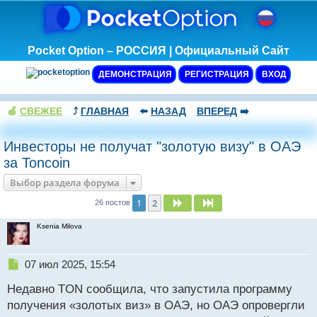
Pocket Option – РОССИЯ | Официальный Сайт
ДЕМОНСТРАЦИЯ
РЕГИСТРАЦИЯ
ВХОД
🍏
СВЕЖЕЕ
⤴️
ГЛАВНАЯ
⬅️
НАЗАД
ВПЕРЕД
➡️
Инвесторы не получат "золотую визу" в ОАЭ
за Toncoin
Выбор раздела форума
1
2
След.
След.
26 постов
Ksenia Milova
Н
07 июл 2025, 15:54
е
Недавно TON сообщила, что запустила программу
п
р
получения «золотых виз» в ОАЭ, но ОАЭ опровергли
о