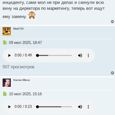
п
инциденту, сами мол не при делах и скинули всю
о
вину на директора по маркетингу, теперь вот ищут
с
т
ему замену.
Mark725
Н
09 июл 2025, 18:47
е
п
р
о
ч
507 просмотров
и
т
а
Ksenia Milova
н
н
ы
Н
10 июл 2025, 15:16
й
е
п
п
о
р
с
о