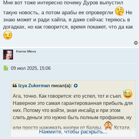
Мне вот тоже интересно почему Дуров выпустил
ы
й
такую новость, а потом арабы ее опровергли
Не
п
знаю может и ради хайпа, я даже сейчас теряюсь в
о
с
догадках, но как говорится, время покажет, что да как
т
Ksenia Milova
Н
09 июл 2025, 15:06
е
п
р
Izya Zukerman
писал(а):
о
ч
Ага, точно. Как говорится: кто успел, тот и съел.
и
Наверное это самая гарантированная прибыль для
т
них. Потому что войти, зная инсайд и при этом
а
слить деньги это нужно быть полным профаном, ну
н
н
или просто нажимать кнопки от балды.
Кстати,
ы
Нажмите, чтобы раскрыть...
наглядный пример того, как крипта подвержена
й