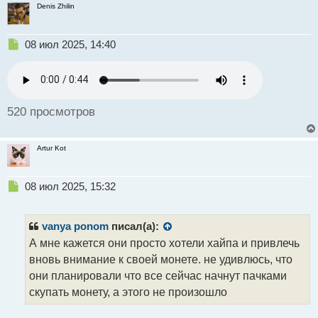
Denis Zhilin
Н
08 июл 2025, 14:40
е
п
р
о
ч
520 просмотров
и
т
а
Artur Kot
н
н
ы
Н
08 июл 2025, 15:32
й
е
п
п
о
р
vanya ponom
писал(а):
с
о
А мне кажется они просто хотели хайпа и привлечь
т
ч
вновь внимание к своей монете. не удивлюсь, что
и
т
они планировали что все сейчас начнут пачками
а
скупать монету, а этого не произошло
н
н