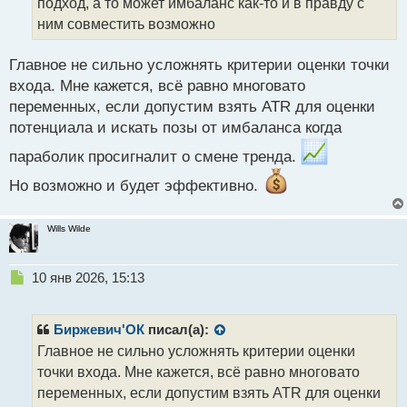
подход, а то может имбаланс как-то и в правду с
т
ним совместить возможно
а
н
н
Главное не сильно усложнять критерии оценки точки
ы
входа. Мне кажется, всё равно многовато
й
переменных, если допустим взять ATR для оценки
п
потенциала и искать позы от имбаланса когда
о
с
параболик просигналит о смене тренда.
т
Но возможно и будет эффективно.
Wills Wilde
Н
10 янв 2026, 15:13
е
п
р
Биржевич'ОК
писал(а):
о
Главное не сильно усложнять критерии оценки
ч
точки входа. Мне кажется, всё равно многовато
и
т
переменных, если допустим взять ATR для оценки