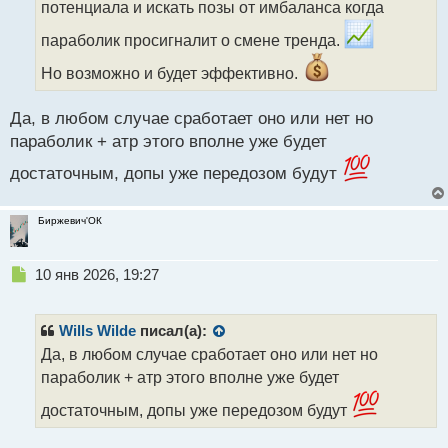
а
потенциала и искать позы от имбаланса когда
н
н
параболик просигналит о смене тренда.
ы
Но возможно и будет эффективно.
й
п
о
Да, в любом случае сработает оно или нет но
с
параболик + атр этого вполне уже будет
т
достаточным, допы уже передозом будут
Биржевич'ОК
Н
10 янв 2026, 19:27
е
п
р
Wills Wilde
писал(а):
о
Да, в любом случае сработает оно или нет но
ч
параболик + атр этого вполне уже будет
и
т
достаточным, допы уже передозом будут
а
н