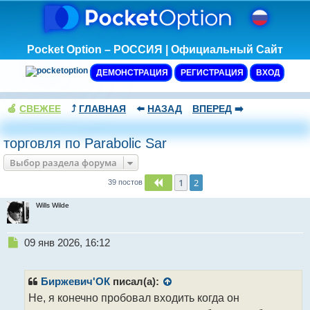
Pocket Option – РОССИЯ | Официальный Сайт
ДЕМОНСТРАЦИЯ
РЕГИСТРАЦИЯ
ВХОД
🍏
СВЕЖЕЕ
⤴️
ГЛАВНАЯ
⬅️
НАЗАД
ВПЕРЕД
➡️
торговля по Parabolic Sar
Выбор раздела форума
1
2
Пред.
39 постов
Wills Wilde
Н
09 янв 2026, 16:12
е
п
р
Биржевич'ОК
писал(а):
о
Не, я конечно пробовал входить когда он
ч