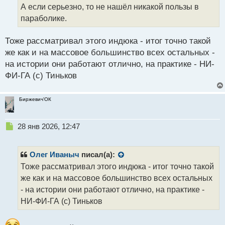
т
А если серьезно, то не нашёл никакой пользы в
а
параболике.
н
н
ы
Тоже рассматривал этого индюка - итог точно такой
й
же как и на массовое большинство всех остальных -
п
на истории они работают отлично, на практике - НИ-
о
с
ФИ-ГА (с) Тиньков
т
Биржевич'ОК
Н
28 янв 2026, 12:47
е
п
р
Олег Иваныч
писал(а):
о
Тоже рассматривал этого индюка - итог точно такой
ч
же как и на массовое большинство всех остальных
и
т
- на истории они работают отлично, на практике -
а
НИ-ФИ-ГА (с) Тиньков
н
н