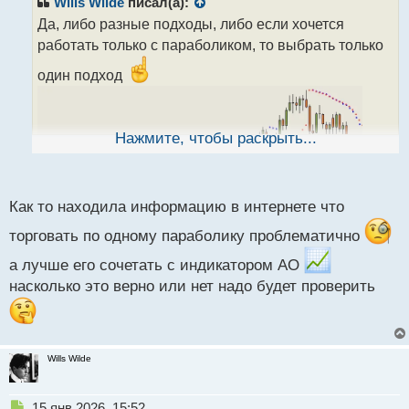
Wills Wilde
писал(а):
о
Да, либо разные подходы, либо если хочется
ч
работать только с параболиком, то выбрать только
и
т
один подход
а
н
н
ы
Нажмите, чтобы раскрыть...
й
п
о
с
Как то находила информацию в интернете что
т
торговать по одному параболику проблематично
а лучше его сочетать с индикатором АО
насколько это верно или нет надо будет проверить
Wills Wilde
Н
15 янв 2026, 15:52