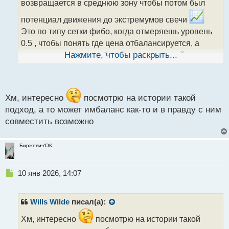
возвращается в среднюю зону чтобы потом был
и
т
потенциал движения до экстремумов свечи
а
Это по типу сетки фибо, когда отмеряешь уровень
н
н
0.5 , чтобы понять где цена отбалансируется, а
ы
заодно и заполнит имбаланс, если таковой имеется.
Нажмите, чтобы раскрыть...
й
Но этого было не достаточно, я же начал искать
п
о
сигналы для разворотов .
с
Короче, надо поискать информацию, может его ещё
т
Хм, интересно
посмотрю на истории такой
как то применяют.
подход, а то может имбаланс как-то и в правду с ним
совместить возможно
Биржевич'ОК
Н
10 янв 2026, 14:07
е
п
р
Wills Wilde
писал(а):
о
ч
Хм, интересно
посмотрю на истории такой
и