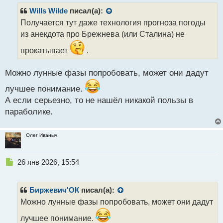
п
р
Wills Wilde
писал(а):
о
Получается тут даже технология прогноза погоды
ч
из анекдота про Брежнева (или Сталина) не
и
т
прокатывает
.
а
н
н
Можно лунные фазы попробовать, может они дадут
ы
лучшее понимание.
й
п
А если серьезно, то не нашёл никакой пользы в
о
параболике.
с
т
Олег Иваныч
Н
26 янв 2026, 15:54
е
п
р
Биржевич'ОК
писал(а):
о
Можно лунные фазы попробовать, может они дадут
ч
и
лучшее понимание.