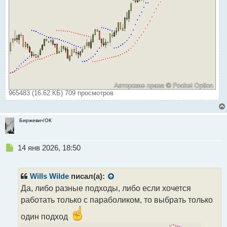
965483 (16.62 КБ) 709 просмотров
Биржевич'ОК
Н
14 янв 2026, 18:50
е
п
р
Wills Wilde
писал(а):
о
Да, либо разные подходы, либо если хочется
ч
работать только с параболиком, то выбрать только
и
т
один подход
а