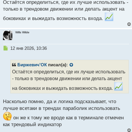
н
Остаётся определиться, где их лучше использовать -
ы
только в трендовом движении или делать акцент на
й
п
боковиках и выжидать возможность входа.
о
с
Wills Wilde
т
Н
12 янв 2026, 10:36
е
п
р
Биржевич'ОК
писал(а):
о
Остаётся определиться, где их лучше использовать
ч
- только в трендовом движении или делать акцент
и
т
на боковиках и выжидать возможность входа.
а
н
н
Насколько помню, да и логика подсказывает, что
ы
лучше всетаки в трендах параболик использовать
й
п
он же к тому же вроде как в терминале отмечен
о
как трендовый индикатор
с