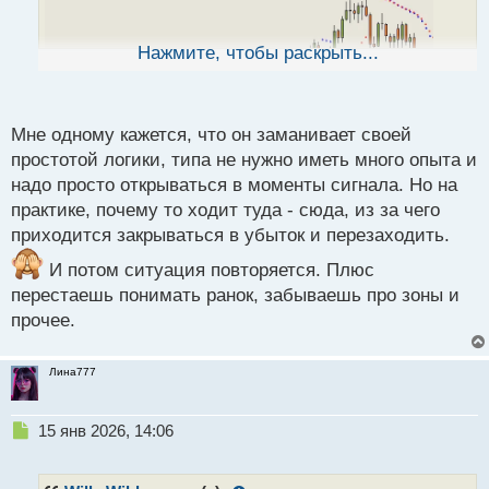
н
н
ы
Нажмите, чтобы раскрыть...
й
п
о
с
Мне одному кажется, что он заманивает своей
т
простотой логики, типа не нужно иметь много опыта и
надо просто открываться в моменты сигнала. Но на
практике, почему то ходит туда - сюда, из за чего
приходится закрываться в убыток и перезаходить.
И потом ситуация повторяется. Плюс
перестаешь понимать ранок, забываешь про зоны и
прочее.
Лина777
Н
15 янв 2026, 14:06
е
п
р