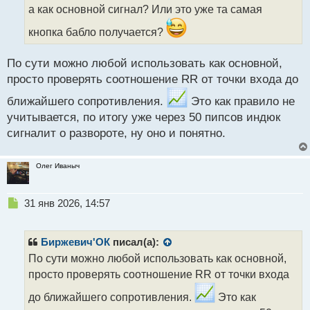
т
а как основной сигнал? Или это уже та самая
а
кнопка бабло получается?
н
н
ы
По сути можно любой использовать как основной,
й
просто проверять соотношение RR от точки входа до
п
о
ближайшего сопротивления.
Это как правило не
с
учитывается, по итогу уже через 50 пипсов индюк
т
сигналит о развороте, ну оно и понятно.
Олег Иваныч
Н
31 янв 2026, 14:57
е
п
р
Биржевич'ОК
писал(а):
о
По сути можно любой использовать как основной,
ч
просто проверять соотношение RR от точки входа
и
т
до ближайшего сопротивления.
Это как
а