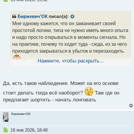
е
п
р
Биржевич'ОК
писал(а):
о
Мне одному кажется, что он заманивает своей
ч
простотой логики, типа не нужно иметь много опыта
и
т
и надо просто открываться в моменты сигнала. Но
а
на практике, почему то ходит туда - сюда, из за чего
н
приходится закрываться в убыток и перезаходить.
н
ы
И потом ситуация повторяется. Плюс
Нажмите, чтобы раскрыть...
й
перестаешь понимать ранок, забываешь про зоны и
п
прочее.
о
с
Да, есть такое наблюдение. Может на его основе
т
стоит делать тогда всё наоборот?
Там где он
предлагает шортить - начать лонговать
Биржевич'ОК
Н
16 янв 2026, 18:48