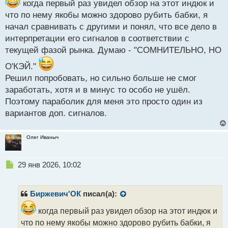
ы
когда первый раз увидел обзор на этот индюк и
й
что по нему якобы можно здорово рубить бабки, я
п
начал сравнивать с другими и понял, что все дело в
о
с
интерпретации его сигналов в соответствии с
т
текущей фазой рынка. Думаю - "СОМНИТЕЛЬНО, НО
О'КЭЙ."
Решил попробовать, но сильно больше не смог
заработать, хотя и в минус то особо не ушёл.
Поэтому параболик для меня это просто один из
вариантов доп. сигналов.
Олег Иваныч
Н
29 янв 2026, 10:02
е
п
р
Биржевич'ОК
писал(а):
о
ч
когда первый раз увидел обзор на этот индюк и
и
что по нему якобы можно здорово рубить бабки, я