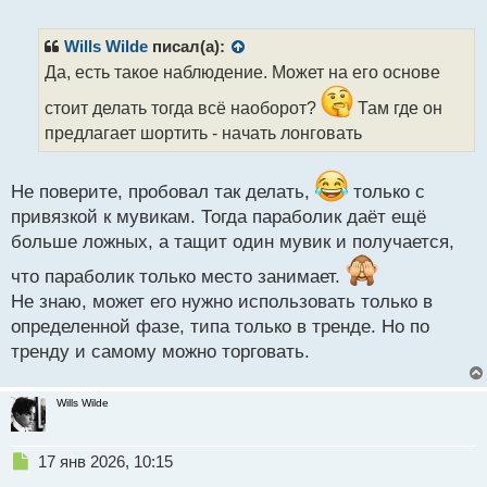
е
п
р
Wills Wilde
писал(а):
о
Да, есть такое наблюдение. Может на его основе
ч
и
стоит делать тогда всё наоборот?
Там где он
т
предлагает шортить - начать лонговать
а
н
н
Не поверите, пробовал так делать,
только с
ы
привязкой к мувикам. Тогда параболик даёт ещё
й
п
больше ложных, а тащит один мувик и получается,
о
что параболик только место занимает.
с
т
Не знаю, может его нужно использовать только в
определенной фазе, типа только в тренде. Но по
тренду и самому можно торговать.
Wills Wilde
Н
17 янв 2026, 10:15
е