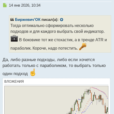
Н
14 янв 2026, 10:34
е
п
р
Биржевич'ОК
писал(а):
о
Тогда оптимально сформировать несколько
ч
подходов и для каждого выбрать свой индикатор.
и
т
В боковике тот же стохастик, а в тренде ATR и
а
н
параболик. Короче, надо потестить.
н
ы
Да, либо разные подходы, либо если хочется
й
п
работать только с параболиком, то выбрать только
о
один подход
с
т
ВЛОЖЕНИЯ