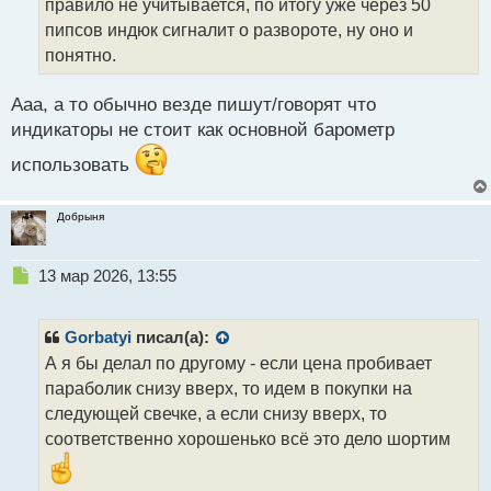
правило не учитывается, по итогу уже через 50
н
н
пипсов индюк сигналит о развороте, ну оно и
ы
понятно.
й
п
Ааа, а то обычно везде пишут/говорят что
о
с
индикаторы не стоит как основной барометр
т
использовать
Добрыня
Н
13 мар 2026, 13:55
е
п
р
Gorbatyi
писал(а):
о
А я бы делал по другому - если цена пробивает
ч
параболик снизу вверх, то идем в покупки на
и
т
следующей свечке, а если снизу вверх, то
а
соответственно хорошенько всё это дело шортим
н
н