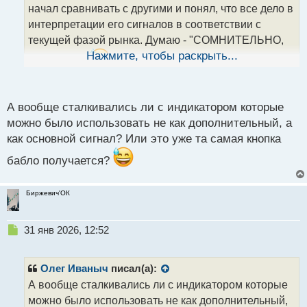
т
начал сравнивать с другими и понял, что все дело в
а
интерпретации его сигналов в соответствии с
н
н
текущей фазой рынка. Думаю - "СОМНИТЕЛЬНО,
ы
Нажмите, чтобы раскрыть...
НО О'КЭЙ."
й
п
Решил попробовать, но сильно больше не смог
о
заработать, хотя и в минус то особо не ушёл.
с
А вообще сталкивались ли с индикатором которые
Поэтому параболик для меня это просто один из
т
можно было использовать не как дополнительный, а
вариантов доп. сигналов.
как основной сигнал? Или это уже та самая кнопка
бабло получается?
Биржевич'ОК
Н
31 янв 2026, 12:52
е
п
р
Олег Иваныч
писал(а):
о
А вообще сталкивались ли с индикатором которые
ч
можно было использовать не как дополнительный,
и