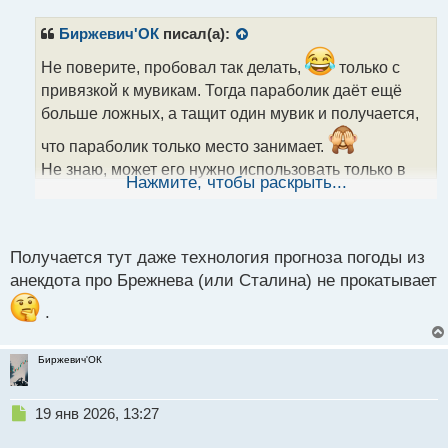
п
р
Биржевич'ОК
писал(а):
о
ч
Не поверите, пробовал так делать,
только с
и
привязкой к мувикам. Тогда параболик даёт ещё
т
больше ложных, а тащит один мувик и получается,
а
н
что параболик только место занимает.
н
Не знаю, может его нужно использовать только в
ы
Нажмите, чтобы раскрыть...
определенной фазе, типа только в тренде. Но по
й
п
тренду и самому можно торговать.
о
с
Получается тут даже технология прогноза погоды из
т
анекдота про Брежнева (или Сталина) не прокатывает
.
Биржевич'ОК
Н
19 янв 2026, 13:27
е