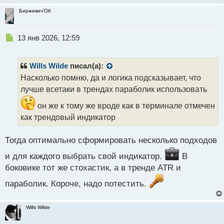
т
Биржевич'ОК
Н
13 янв 2026, 12:59
е
п
р
Wills Wilde
писал(а):
о
Насколько помню, да и логика подсказывает, что
ч
лучше всетаки в трендах параболик использовать
и
т
он же к тому же вроде как в терминале отмечен
а
как трендовый индикатор
н
н
ы
Тогда оптимально сформировать несколько подходов
й
п
и для каждого выбрать свой индикатор.
В
о
боковике тот же стохастик, а в тренде ATR и
с
т
параболик. Короче, надо потестить.
Wills Wilde