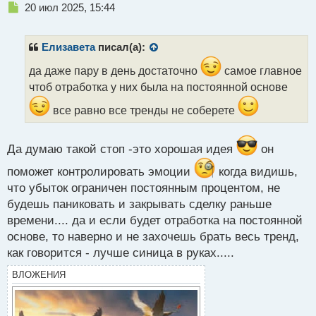
Н
20 июл 2025, 15:44
е
п
р
Елизавета
писал(а):
о
ч
да даже пару в день достаточно
самое главное
и
чтоб отработка у них была на постоянной основе
т
а
все равно все тренды не соберете
н
н
ы
Да думаю такой стоп -это хорошая идея
он
й
поможет контролировать эмоции
когда видишь,
п
о
что убыток ограничен постоянным процентом, не
с
будешь паниковать и закрывать сделку раньше
т
времени.... да и если будет отработка на постоянной
основе, то наверно и не захочешь брать весь тренд,
как говорится - лучше синица в руках.....
ВЛОЖЕНИЯ