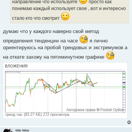
направление что используете
просто как
т
понимаю каждый использует свое , вот и интересно
а
н
стало кто что смотрит
н
ы
думаю что у каждого наверно свой метод
й
п
определения тенденции на часе
я лично
о
ориентируюсь на пробой трендовых и экстремумов а
с
т
на откате захожу на пятиминутном графике
ВЛОЖЕНИЯ
тренд час (83.27 КБ) 272 просмотра
Wills Wilde