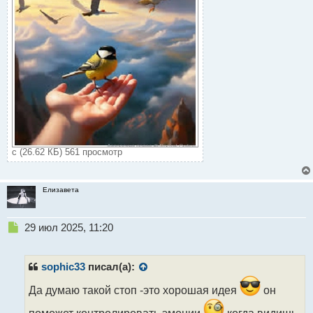
с (26.62 КБ) 561 просмотр
Елизавета
Н
29 июл 2025, 11:20
е
п
р
sophic33
писал(а):
о
ч
Да думаю такой стоп -это хорошая идея
он
и
поможет контролировать эмоции
когда видишь,