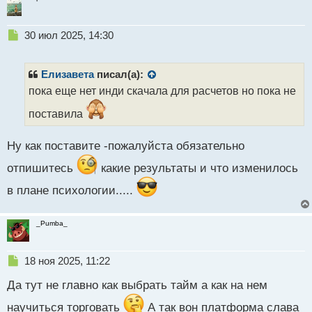
т
Н
30 июл 2025, 14:30
е
п
р
Елизавета
писал(а):
о
пока еще нет инди скачала для расчетов но пока не
ч
и
поставила
т
а
Ну как поставите -пожалуйста обязательно
н
н
отпишитесь
какие результаты и что изменилось
ы
й
в плане психологии.....
п
о
с
_Pumba_
т
Н
18 ноя 2025, 11:22
е
Да тут не главно как выбрать тайм а как на нем
п
р
научиться торговать
А так вон платформа слава
о