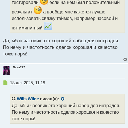
и
тестировали
если на нём был положительный
т
а
результат
а вообще мне кажется лучше
н
использовать связку таймов, например часовой и
н
ы
пятиминутный
й
п
Да, м5 и часовик это хороший набор для интрадея.
о
с
По нему и частотность сделок хорошая и качество
т
тоже норм!
Лина777
Н
18 дек 2025, 11:19
е
п
р
Wills Wilde
писал(а):
о
Да, м5 и часовик это хороший набор для интрадея.
ч
По нему и частотность сделок хорошая и качество
и
т
тоже норм!
а