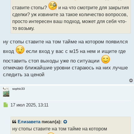
и
ставите стопы?
и на что смотрите для закрытия
т
а
сделки? уж извините за такое количество вопросов,
н
просто интересен ваш подход, может для себя что-
н
то возьму.
ы
й
п
ну стопы ставите на том тайме на котором появился
о
вход
если вход у вас с м15 на нем и ищите где
с
т
поставить стоп выходы уже по ситуации
отмечаю ближайшие уровни стараюсь на них лучше
следить за ценой
sophic33
Н
17 июл 2025, 13:11
е
п
р
Елизавета
писал(а):
о
ну стопы ставите на том тайме на котором
ч