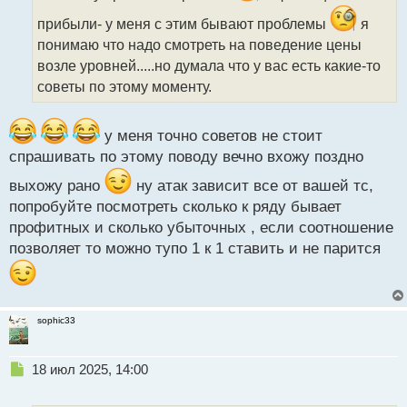
и
прибыли- у меня с этим бывают проблемы
я
т
а
понимаю что надо смотреть на поведение цены
н
возле уровней.....но думала что у вас есть какие-то
н
советы по этому моменту.
ы
й
п
у меня точно советов не стоит
о
спрашивать по этому поводу вечно вхожу поздно
с
т
выхожу рано
ну атак зависит все от вашей тс,
попробуйте посмотреть сколько к ряду бывает
профитных и сколько убыточных , если соотношение
позволяет то можно тупо 1 к 1 ставить и не парится
sophic33
Н
18 июл 2025, 14:00
е
п