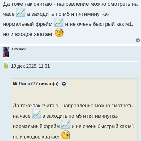
н
Да тоже так считаю - направление можно смотреть на
н
ы
часе
а заходить по м5 и пятиминутка-
й
п
нормальный фрейм
и не очень быстрый как м1,
о
но и входов хватает
с
т
LimeRose
Н
19 дек 2025, 11:31
е
п
р
Лина777
писал(а):
о
ч
и
т
Да тоже так считаю - направление можно смотреть
а
на часе
а заходить по м5 и пятиминутка-
н
н
нормальный фрейм
и не очень быстрый как м1,
ы
й
но и входов хватает
п