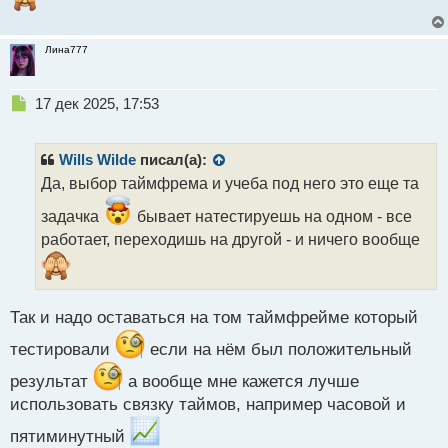
Лина777
Н
17 дек 2025, 17:53
е
п
р
Wills Wilde
писал(а):
о
Да, выбор таймфрема и учеба под него это еще та
ч
и
задачка
бывает натестируешь на одном - все
т
работает, переходишь на другой - и ничего вообще
а
н
н
ы
Так и надо оставаться на том таймфрейме который
й
п
тестировали
если на нём был положительный
о
с
результат
а вообще мне кажется лучше
т
использовать связку таймов, например часовой и
пятиминутный