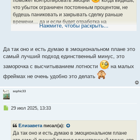
т
а
что убыток ограничен постоянным процентом, не
н
будешь паниковать и закрывать сделку раньше
н
времени.... да и если будет отработка на
ы
Нажмите, чтобы раскрыть...
постоянной основе, то наверно и не захочешь
й
п
брать весь тренд, как говорится - лучше синица в
о
руках.....
с
Да так оно и есть думаю в эмоциональном плане это
т
самый лучший подход единственный минус, это
заморочка с высчитыванием лотности
на малых
фреймах не очень удобно это делать
sophic33
Н
29 июл 2025, 13:33
е
п
р
Елизавета
писал(а):
о
Да так оно и есть думаю в эмоциональном плане
ч
это самый лучший подход единственный минус, это