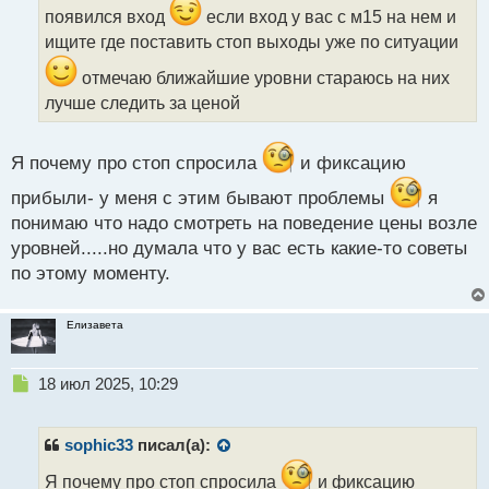
и
появился вход
если вход у вас с м15 на нем и
т
ищите где поставить стоп выходы уже по ситуации
а
н
отмечаю ближайшие уровни стараюсь на них
н
лучше следить за ценой
ы
й
п
Я почему про стоп спросила
и фиксацию
о
с
прибыли- у меня с этим бывают проблемы
я
т
понимаю что надо смотреть на поведение цены возле
уровней.....но думала что у вас есть какие-то советы
по этому моменту.
Елизавета
Н
18 июл 2025, 10:29
е
п
р
sophic33
писал(а):
о
ч
Я почему про стоп спросила
и фиксацию