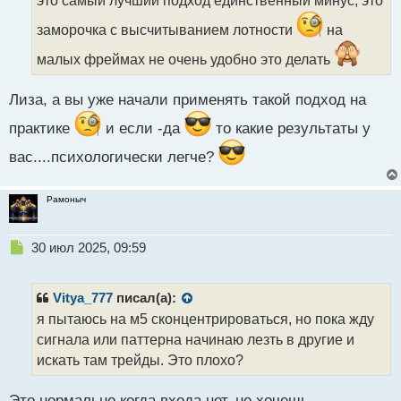
и
т
заморочка с высчитыванием лотности
на
а
н
малых фреймах не очень удобно это делать
н
ы
Лиза, а вы уже начали применять такой подход на
й
п
практике
и если -да
то какие результаты у
о
с
вас....психологически легче?
т
Рамоныч
Н
30 июл 2025, 09:59
е
п
р
Vitya_777
писал(а):
о
я пытаюсь на м5 сконцентрироваться, но пока жду
ч
сигнала или паттерна начинаю лезть в другие и
и
т
искать там трейды. Это плохо?
а
н
Это нормально когда входа нет, но хочешь