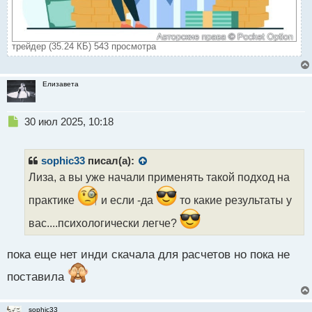
трейдер (35.24 КБ) 543 просмотра
Елизавета
Н
30 июл 2025, 10:18
е
п
р
sophic33
писал(а):
о
Лиза, а вы уже начали применять такой подход на
ч
и
практике
и если -да
то какие результаты у
т
а
вас....психологически легче?
н
н
пока еще нет инди скачала для расчетов но пока не
ы
й
поставила
п
о
с
sophic33