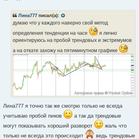
е
п
р
Лина777
писал(а):
о
думаю что у каждого наверно свой метод
ч
и
определения тенденции на часе
я лично
т
ориентируюсь на пробой трендовых и экстремумов
а
н
а на откате захожу на пятиминутном графике
н
ы
й
п
о
с
т
Лина777 я точно так же смотрю только не всегда
учитываю пробой пиков
а так да трендовые
могут показывать хороший разворот
жаль что
только не всегда это происходит
ведь трендовые