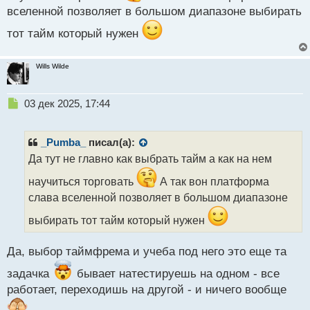
вселенной позволяет в большом диапазоне выбирать
ч
и
тот тайм который нужен
т
а
н
Wills Wilde
н
ы
й
Н
03 дек 2025, 17:44
п
е
о
п
с
р
_Pumba_
писал(а):
т
о
Да тут не главно как выбрать тайм а как на нем
ч
и
научиться торговать
А так вон платформа
т
слава вселенной позволяет в большом диапазоне
а
н
выбирать тот тайм который нужен
н
ы
Да, выбор таймфрема и учеба под него это еще та
й
п
задачка
бывает натестируешь на одном - все
о
работает, переходишь на другой - и ничего вообще
с
т