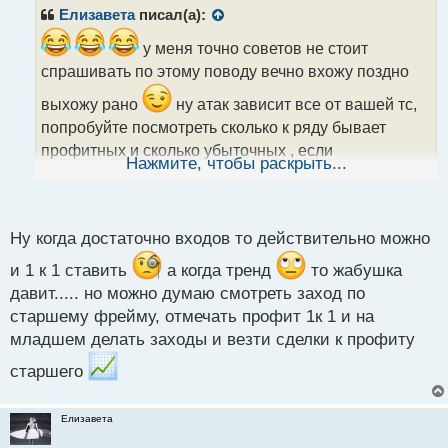
р
Елизавета
писал(а):
о
ч
у меня точно советов не стоит
и
спрашивать по этому поводу вечно вхожу поздно
т
а
выхожу рано
ну атак зависит все от вашей тс,
н
попробуйте посмотреть сколько к ряду бывает
н
профитных и сколько убыточных , если
ы
Нажмите, чтобы раскрыть...
соотношение позволяет то можно тупо 1 к 1 ставить
й
п
и не парится
о
с
Ну когда достаточно входов то действительно можно
т
и 1 к 1 ставить
а когда тренд
то жабушка
давит..... но можно думаю смотреть заход по
старшему фрейму, отмечать профит 1к 1 и на
младшем делать заходы и везти сделки к профиту
старшего
Елизавета