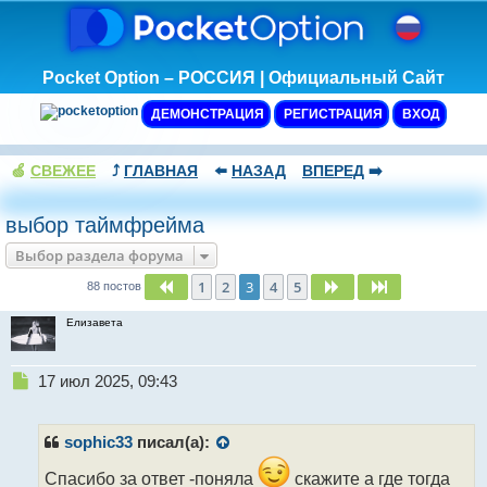
Pocket Option – РОССИЯ | Официальный Сайт
ДЕМОНСТРАЦИЯ
РЕГИСТРАЦИЯ
ВХОД
🍏
СВЕЖЕЕ
⤴️
ГЛАВНАЯ
⬅️
НАЗАД
ВПЕРЕД
➡️
выбор таймфрейма
Выбор раздела форума
1
2
3
4
5
Пред.
След.
След.
88 постов
Елизавета
Н
17 июл 2025, 09:43
е
п
р
sophic33
писал(а):
о
ч
Спасибо за ответ -поняла
скажите а где тогда