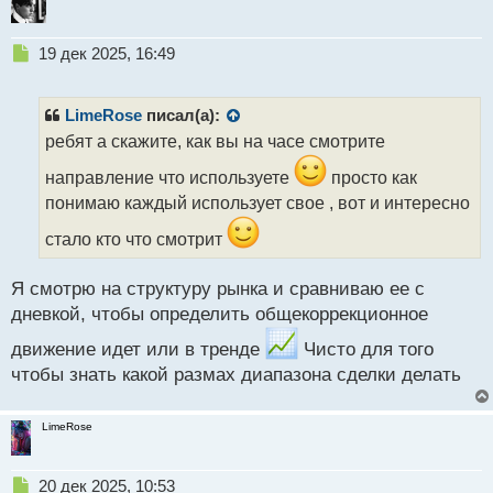
Н
19 дек 2025, 16:49
е
п
р
LimeRose
писал(а):
о
ребят а скажите, как вы на часе смотрите
ч
и
направление что используете
просто как
т
понимаю каждый использует свое , вот и интересно
а
н
стало кто что смотрит
н
ы
Я смотрю на структуру рынка и сравниваю ее с
й
п
дневкой, чтобы определить общекоррекционное
о
движение идет или в тренде
Чисто для того
с
т
чтобы знать какой размах диапазона сделки делать
LimeRose
Н
20 дек 2025, 10:53