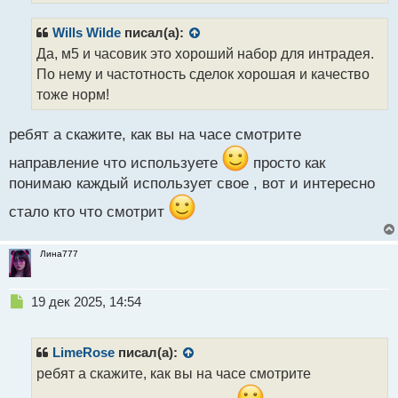
о
с
Wills Wilde
писал(а):
т
Да, м5 и часовик это хороший набор для интрадея.
По нему и частотность сделок хорошая и качество
тоже норм!
ребят а скажите, как вы на часе смотрите
направление что используете
просто как
понимаю каждый использует свое , вот и интересно
стало кто что смотрит
Лина777
Н
19 дек 2025, 14:54
е
п
р
LimeRose
писал(а):
о
ребят а скажите, как вы на часе смотрите
ч
и