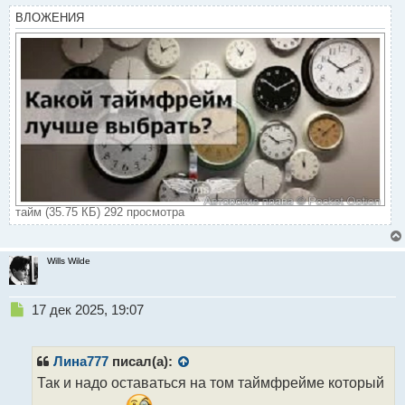
ВЛОЖЕНИЯ
тайм (35.75 КБ) 292 просмотра
Wills Wilde
Н
17 дек 2025, 19:07
е
п
р
Лина777
писал(а):
о
Так и надо оставаться на том таймфрейме который
ч