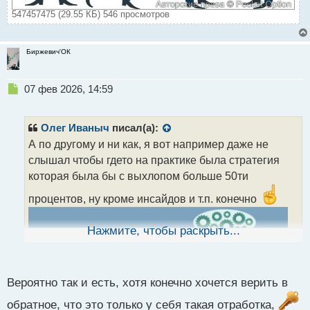
547457475 (29.55 КБ) 546 просмотров
Биржевич'ОК
Н
07 фев 2026, 14:59
е
п
р
Олег Иваныч
писал(а):
о
А по другому и ни как, я вот например даже не
ч
слышал чтобы гдето на практике была стратегия
и
т
которая была бы с выхлопом больше 50ти
а
процентов, ну кроме инсайдов и т.п. конечно
н
н
ы
Нажмите, чтобы раскрыть...
й
п
о
с
Вероятно так и есть, хотя конечно хочется верить в
т
обратное, что это только у себя такая отработка,