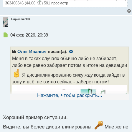
363466346 (44.06 КБ) 591 просмотр
Биржевич'ОК
Н
04 фев 2026, 20:39
е
п
р
Олег Иваныч
писал(а):
о
Меня в таких случаях обычно либо не забирает,
ч
либо все равно забирает потом в итоге на девиации
и
т
Я дисциплинированно сижу жду когда зайдет в
а
зону и всё: не взяло сейчас - заберет потом!
н
н
ы
Нажмите, чтобы раскрыть...
й
п
о
с
Хороший пример ситуации.
т
Видите, вы более дисциплинированы.
Мне же не