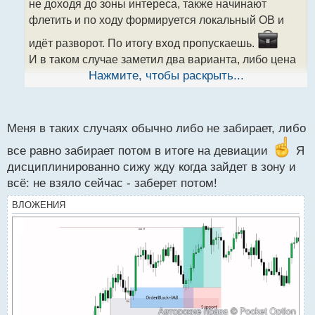
не доходя до зоны интереса, также начинают
и
т
флетить и по ходу формируется локальный ОВ и
а
идёт разворот. По итогу вход пропускаешь.
н
н
И в таком случае заметил два варианта, либо цена
ы
продолжает движение и не возвращается в
Нажмите, чтобы раскрыть...
й
прежнюю зону интереса, либо доходит до
п
ближайшей поддержки, получает реакцию и
о
с
возвращается обратно в зону флета откуда и пошло
Меня в таких случаях обычно либо не забирает, либо
т
движение, но потом пробивает эту зону. Тогда
все равно забирает потом в итоге на девиации
Я
обычно выбивает в б/у.
дисциплинированно сижу жду когда зайдет в зону и
А вот с чем это связано ? я так понял, в какой то
всё: не взяло сейчас - заберет потом!
недостаточности ликвидности, типа цене нехватает
ВЛОЖЕНИЯ
топлива для дальнейшего движения?!