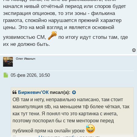
начался нивый отчётный период или споров будет
экспирация опционов, то эти зоны - филькина
грамота, спокойно нарушается прежний характер
цены. Это на мой взгляд и является основной
уязвимостью СМ,
по итогу идут стопы там, где
их не должно быть.
Олег Иваныч
Н
05 фев 2026, 16:50
е
п
р
Биржевич'ОК
писал(а):
о
ОВ там и нету, неправильно написано, там стоит
ч
манипуляция stb, на меньшем тф более чёткая, так
и
т
как тут тени. Я понял что это картинка с инета,
а
поэтому поспорил бы с тем ментором перед
н
н
публикой прям на онлайн уроке
ы