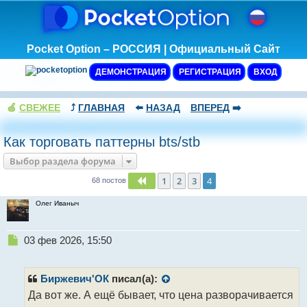
Pocket Option – РОССИЯ | Официальный Сайт
ДЕМОНСТРАЦИЯ
РЕГИСТРАЦИЯ
ВХОД
🍏
СВЕЖЕЕ
⤴️
ГЛАВНАЯ
⬅️
НАЗАД
ВПЕРЕД
➡️
Как торговать паттерны bts/stb
Выбор раздела форума
1
2
3
4
Пред.
68 постов
Олег Иваныч
Н
03 фев 2026, 15:50
е
п
р
Биржевич'ОК
писал(а):
о
Да вот же. А ещё бывает, что цена разворачивается
ч