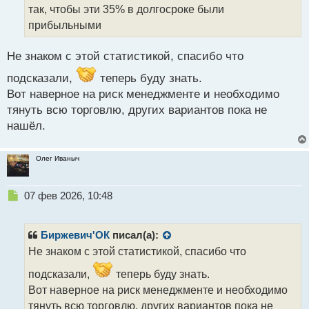
н
так, чтобы эти 35% в долгосроке были
ы
прибыльными
й
п
Не знаком с этой статистикой, спасибо что
о
с
подсказали,
теперь буду знать.
т
Вот наверное на риск менеджменте и необходимо
тянуть всю торговлю, других вариантов пока не
нашёл.
Олег Иваныч
Н
07 фев 2026, 10:48
е
п
р
Биржевич'ОК
писал(а):
о
Не знаком с этой статистикой, спасибо что
ч
и
подсказали,
теперь буду знать.
т
Вот наверное на риск менеджменте и необходимо
а
тянуть всю торговлю, других вариантов пока не
н