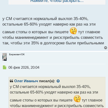
По поводу зоны, не мне вв рассказывать, если
Нажмите, чтобы раскрыть...
й
начался нивый отчётный период или споров будет
п
экспирация опционов, то эти зоны - филькина
о
с
грамота, спокойно нарушается прежний характер
у СМ считается нормальный выхлоп 35-40%,
т
цены. Это на мой взгляд и является основной
остальные 65-60% уходят наверно как раз на эти
уязвимостью СМ,
по итогу идут стопы там, где
самые стопы о которых вы пишете
тут главное
их не должно быть.
чтобы манименеджмент и риск:прибыль совместить
так, чтобы эти 35% в долгосроке были прибыльными
Биржевич'ОК
Н
06 фев 2026, 20:04
е
п
р
Олег Иваныч
писал(а):
о
у СМ считается нормальный выхлоп 35-40%,
ч
остальные 65-60% уходят наверно как раз на эти
и
т
самые стопы о которых вы пишете
тут главное
а
чтобы манименеджмент и риск:прибыль совместить
н