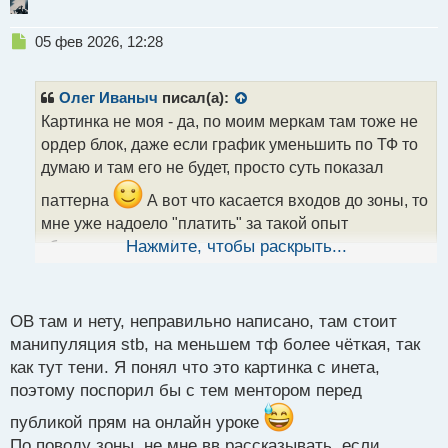
Н
05 фев 2026, 12:28
е
п
р
Олег Иваныч
писал(а):
о
Картинка не моя - да, по моим меркам там тоже не
ч
ордер блок, даже если график уменьшить по ТФ то
и
т
думаю и там его не будет, просто суть показал
а
паттерна
А вот что касается входов до зоны, то
н
н
мне уже надоело "платить" за такой опыт
ы
убыточными профитами, так что я уже
Нажмите, чтобы раскрыть...
й
п
сдерживаюсь
о
с
ОВ там и нету, неправильно написано, там стоит
т
манипуляция stb, на меньшем тф более чёткая, так
как тут тени. Я понял что это картинка с инета,
поэтому поспорил бы с тем ментором перед
публикой прям на онлайн уроке
По поводу зоны, не мне вв рассказывать, если