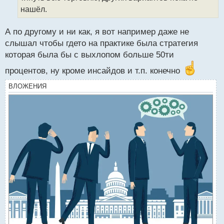
н
нашёл.
ы
й
А по другому и ни как, я вот например даже не
п
слышал чтобы гдето на практике была стратегия
о
с
которая была бы с выхлопом больше 50ти
т
процентов, ну кроме инсайдов и т.п. конечно
ВЛОЖЕНИЯ