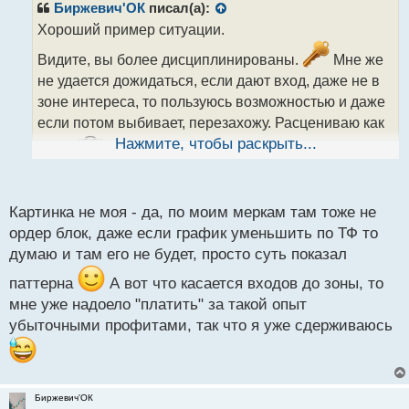
р
Биржевич'ОК
писал(а):
о
Хороший пример ситуации.
ч
и
Видите, вы более дисциплинированы.
Мне же
т
не удается дожидаться, если дают вход, даже не в
а
зоне интереса, то пользуюсь возможностью и даже
н
н
если потом выбивает, перезахожу. Расцениваю как
ы
Нажмите, чтобы раскрыть...
опыт.
й
п
о
Я конечно не спец по смартмани, но на картинке
с
Картинка не моя - да, по моим меркам там тоже не
явно не ОВ. Такие часто встречаю в интернете от
т
ордер блок, даже если график уменьшить по ТФ то
менторов. Исправьте если ошибаюсь, там стоит stb,
думаю и там его не будет, просто суть показал
так как снимается не пул ликвидности, а ближайший
паттерна
А вот что касается входов до зоны, то
экстремум.
На чуть меньше тайме, он будет
мне уже надоело "платить" за такой опыт
более выраженным.
убыточными профитами, так что я уже сдерживаюсь
Безусловно, смысл особо не меняется - заполнение
имбы и тест манипуляции как триггер для
разворота.
Биржевич'ОК