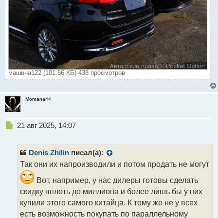
машина122 (101.66 КБ) 438 просмотров
Montana44
Н
21 авг 2025, 14:07
е
п
р
Denis Zhilin
писал(а):
о
Так они их напроизводили и потом продать не могут
ч
и
Вот, например, у нас дилеры готовы сделать
т
скидку вплоть до миллиона и более лишь бы у них
а
купили этого самого китайца. К тому же не у всех
н
н
есть возможность покупать по параллельному