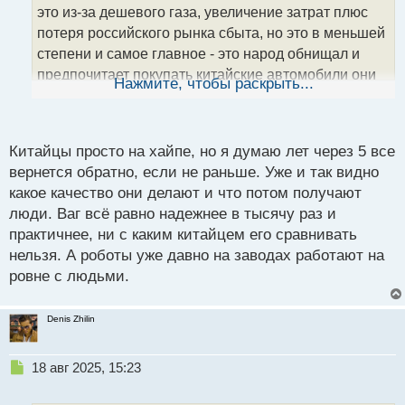
т
это из-за дешевого газа, увеличение затрат плюс
а
потеря российского рынка сбыта, но это в меньшей
н
степени и самое главное - это народ обнищал и
н
предпочитает покупать китайские автомобили они
ы
Нажмите, чтобы раскрыть...
й
более дешевые. Тот же концерн Порше прямо
п
говорит, что их тачки дорогие и, поэтому, на них
о
уменьшился спрос. А что касается роботов
с
Китайцы просто на хайпе, но я думаю лет через 5 все
сборщиков, то это неизбежно, так как у них дорогая
т
вернется обратно, если не раньше. Уже и так видно
рабочая сила вот они и решили так
какое качество они делают и что потом получают
оптимизировать.
люди. Ваг всё равно надежнее в тысячу раз и
практичнее, ни с каким китайцем его сравнивать
нельзя. А роботы уже давно на заводах работают на
ровне с людьми.
Denis Zhilin
Н
18 авг 2025, 15:23
е
п