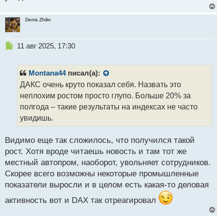
Denis Zhilin
Н
11 авг 2025, 17:30
е
п
р
Montana44
писал(а):
о
ДАКС очень круто показал себя. Назвать это
ч
неплохим ростом просто глупо. Больше 20% за
и
т
полгода – такие результаты на индексах не часто
а
увидишь.
н
н
Видимо еще так сложилось, что получился такой
ы
й
рост. Хотя вроде читаешь новость и там тот же
п
местный автопром, наоборот, увольняет сотрудников.
о
Скорее всего возможны некоторые промышленные
с
показатели выросли и в целом есть какая-то деловая
т
активность вот и DAX так отреагировал