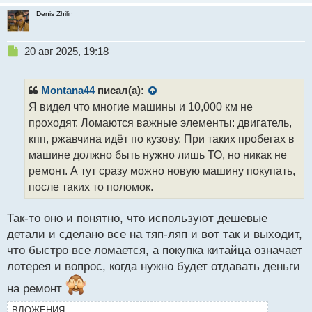
Denis Zhilin
Н
20 авг 2025, 19:18
е
п
р
Montana44
писал(а):
о
Я видел что многие машины и 10,000 км не
ч
проходят. Ломаются важные элементы: двигатель,
и
т
кпп, ржавчина идёт по кузову. При таких пробегах в
а
машине должно быть нужно лишь ТО, но никак не
н
ремонт. А тут сразу можно новую машину покупать,
н
после таких то поломок.
ы
й
п
Так-то оно и понятно, что используют дешевые
о
детали и сделано все на тяп-ляп и вот так и выходит,
с
что быстро все ломается, а покупка китайца означает
т
лотерея и вопрос, когда нужно будет отдавать деньги
на ремонт
ВЛОЖЕНИЯ