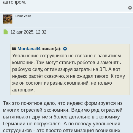
автопром.
Denis Zhilin
Н
12 авг 2025, 12:32
е
п
р
Montana44
писал(а):
о
Увольнение сотрудников не связано с развитием
ч
компании. Там могут ставить роботов и заменять
и
т
рабочую силу, оптимизируя затраты на ЗП. А вот
а
индекс растёт сказочно, я не ожидал такого. К тому
н
же он состоит из разных компаний, не только
н
автопром.
ы
й
п
Так это понятное дело, что индекс формируется из
о
многих отраслей экономики. Видимо ряд отраслей
с
вытягивают другие я более детально в экономику
т
Германии не погружался. А по поводу увольнения
сотрудников - это просто оптимизация возникших