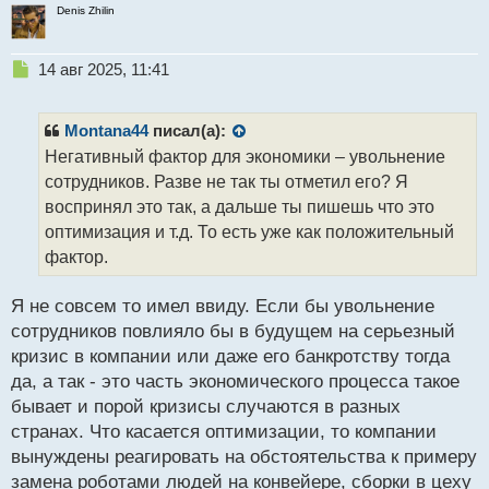
Denis Zhilin
Н
14 авг 2025, 11:41
е
п
р
Montana44
писал(а):
о
Негативный фактор для экономики – увольнение
ч
сотрудников. Разве не так ты отметил его? Я
и
т
воспринял это так, а дальше ты пишешь что это
а
оптимизация и т.д. То есть уже как положительный
н
фактор.
н
ы
й
Я не совсем то имел ввиду. Если бы увольнение
п
сотрудников повлияло бы в будущем на серьезный
о
кризис в компании или даже его банкротству тогда
с
да, а так - это часть экономического процесса такое
т
бывает и порой кризисы случаются в разных
странах. Что касается оптимизации, то компании
вынуждены реагировать на обстоятельства к примеру
замена роботами людей на конвейере, сборки в цеху