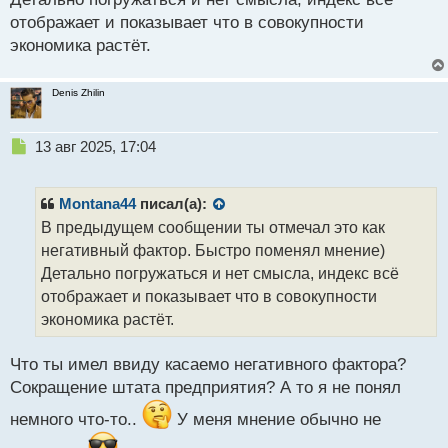
отображает и показывает что в совокупности
экономика растёт.
Denis Zhilin
Н
13 авг 2025, 17:04
е
п
р
Montana44
писал(а):
о
В предыдущем сообщении ты отмечал это как
ч
негативный фактор. Быстро поменял мнение)
и
т
Детально погружаться и нет смысла, индекс всё
а
отображает и показывает что в совокупности
н
экономика растёт.
н
ы
й
Что ты имел ввиду касаемо негативного фактора?
п
Сокращение штата предприятия? А то я не понял
о
с
немного что-то..
У меня мнение обычно не
т