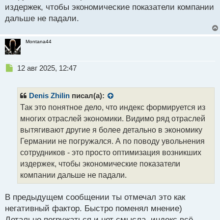
издержек, чтобы экономические показатели компании
дальше не падали.
Montana44
Н
12 авг 2025, 12:47
е
п
р
Denis Zhilin
писал(а):
о
Так это понятное дело, что индекс формируется из
ч
многих отраслей экономики. Видимо ряд отраслей
и
т
вытягивают другие я более детально в экономику
а
Германии не погружался. А по поводу увольнения
н
сотрудников - это просто оптимизация возникших
н
издержек, чтобы экономические показатели
ы
й
компании дальше не падали.
п
о
В предыдущем сообщении ты отмечал это как
с
негативный фактор. Быстро поменял мнение)
т
Детально погружаться и нет смысла, индекс всё