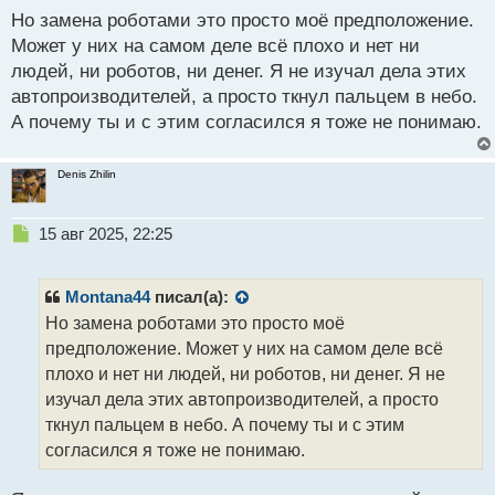
сборки в цеху или сокращение рабочего дня на
с
Но замена роботами это просто моё предположение.
определенное время, если компании удастся выйти
т
Может у них на самом деле всё плохо и нет ни
из кризиса, то это будет большим плюсом и как раз
людей, ни роботов, ни денег. Я не изучал дела этих
вот это положительный фактор.
автопроизводителей, а просто ткнул пальцем в небо.
А почему ты и с этим согласился я тоже не понимаю.
Denis Zhilin
Н
15 авг 2025, 22:25
е
п
р
Montana44
писал(а):
о
Но замена роботами это просто моё
ч
предположение. Может у них на самом деле всё
и
т
плохо и нет ни людей, ни роботов, ни денег. Я не
а
изучал дела этих автопроизводителей, а просто
н
ткнул пальцем в небо. А почему ты и с этим
н
согласился я тоже не понимаю.
ы
й
п