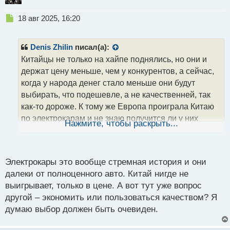
Н
18 авг 2025, 16:20
е
п
р
Denis Zhilin
писал(а):
о
Китайцы не только на хайпе поднялись, но они и
ч
держат цену меньше, чем у конкурентов, а сейчас,
и
т
когда у народа денег стало меньше они будут
а
выбирать, что подешевле, а не качественней, так
н
как-то дороже. К тому же Европа проиграла Китаю
н
по электрокарам и не знаю получится ли у них
ы
Нажмите, чтобы раскрыть...
й
отыграть свои позиции. Что касается роботов, то в
п
отдельных странах они да, работают наравне с
о
людьми.
с
Электрокары это вообще стремная история и они
т
далеки от полноценного авто. Китай нигде не
выигрывает, только в цене. А вот тут уже вопрос
другой – экономить или пользоваться качеством? Я
думаю выбор должен быть очевиден.