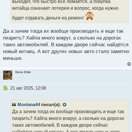
т
выходит, что быстро все ломается, а покупка
а
китайца означает лотерея и вопрос, когда нужно
н
н
будет отдавать деньги на ремонт
ы
й
Да а зачем тогда их вообще производить и еще так
п
пиарить? Хайпа много вокруг, а сколько на дорогах
о
с
таких автомобилей. В каждом дворе сейчас найдётся
т
новый китаец. А вот других новых авто стало заметно
меньше.
Denis Zhilin
Н
21 авг 2025, 12:08
е
п
р
Montana44
писал(а):
о
Да а зачем тогда их вообще производить и еще так
ч
пиарить? Хайпа много вокруг, а сколько на дорогах
и
т
таких автомобилей. В каждом дворе сейчас
а
найдётся новый китаец. А вот других новых авто