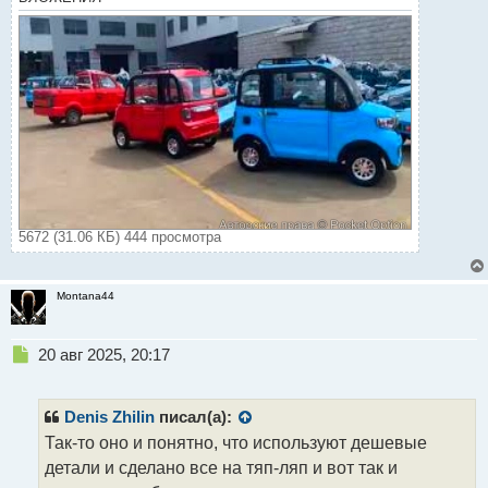
5672 (31.06 КБ) 444 просмотра
Montana44
Н
20 авг 2025, 20:17
е
п
р
Denis Zhilin
писал(а):
о
Так-то оно и понятно, что используют дешевые
ч
детали и сделано все на тяп-ляп и вот так и
и