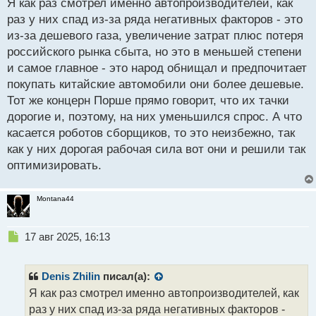
Я как раз смотрел именно автопроизводителей, как
о
раз у них спад из-за ряда негативных факторов - это
с
из-за дешевого газа, увеличение затрат плюс потеря
т
российского рынка сбыта, но это в меньшей степени
и самое главное - это народ обнищал и предпочитает
покупать китайские автомобили они более дешевые.
Тот же концерн Порше прямо говорит, что их тачки
дорогие и, поэтому, на них уменьшился спрос. А что
касается роботов сборщиков, то это неизбежно, так
как у них дорогая рабочая сила вот они и решили так
оптимизировать.
Montana44
Н
17 авг 2025, 16:13
е
п
р
Denis Zhilin
писал(а):
о
Я как раз смотрел именно автопроизводителей, как
ч
раз у них спад из-за ряда негативных факторов -
и