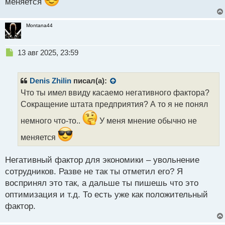
меняется
Montana44
Н
13 авг 2025, 23:59
е
п
р
Denis Zhilin
писал(а):
о
Что ты имел ввиду касаемо негативного фактора?
ч
Сокращение штата предприятия? А то я не понял
и
т
немного что-то..
У меня мнение обычно не
а
н
меняется
н
ы
Негативный фактор для экономики – увольнение
й
п
сотрудников. Разве не так ты отметил его? Я
о
воспринял это так, а дальше ты пишешь что это
с
оптимизация и т.д. То есть уже как положительный
т
фактор.