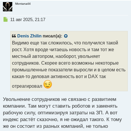
Montana44
Н
11 авг 2025, 21:17
е
п
р
Denis Zhilin
писал(а):
о
Видимо еще так сложилось, что получился такой
ч
рост. Хотя вроде читаешь новость и там тот же
и
т
местный автопром, наоборот, увольняет
а
сотрудников. Скорее всего возможны некоторые
н
промышленные показатели выросли и в целом есть
н
какая-то деловая активность вот и DAX так
ы
й
отреагировал
п
о
с
Увольнение сотрудников не связано с развитием
т
компании. Там могут ставить роботов и заменять
рабочую силу, оптимизируя затраты на ЗП. А вот
индекс растёт сказочно, я не ожидал такого. К тому
же он состоит из разных компаний, не только