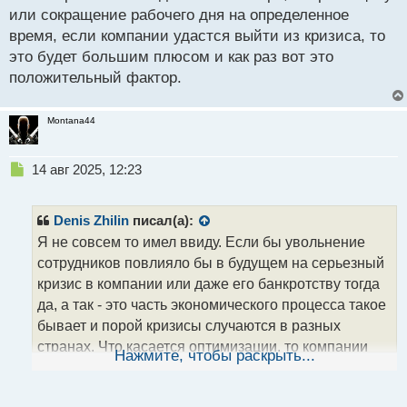
или сокращение рабочего дня на определенное
время, если компании удастся выйти из кризиса, то
это будет большим плюсом и как раз вот это
положительный фактор.
Montana44
Н
14 авг 2025, 12:23
е
п
р
Denis Zhilin
писал(а):
о
Я не совсем то имел ввиду. Если бы увольнение
ч
сотрудников повлияло бы в будущем на серьезный
и
т
кризис в компании или даже его банкротству тогда
а
да, а так - это часть экономического процесса такое
н
бывает и порой кризисы случаются в разных
н
странах. Что касается оптимизации, то компании
ы
Нажмите, чтобы раскрыть...
й
вынуждены реагировать на обстоятельства к
п
примеру замена роботами людей на конвейере,
о