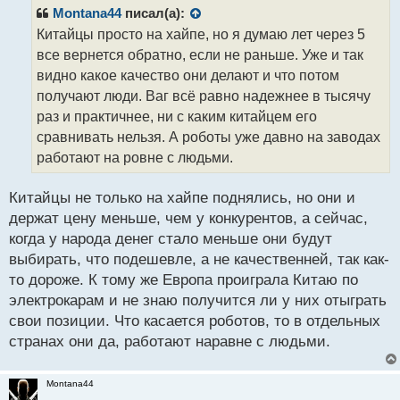
р
Montana44
писал(а):
о
Китайцы просто на хайпе, но я думаю лет через 5
ч
все вернется обратно, если не раньше. Уже и так
и
т
видно какое качество они делают и что потом
а
получают люди. Ваг всё равно надежнее в тысячу
н
раз и практичнее, ни с каким китайцем его
н
сравнивать нельзя. А роботы уже давно на заводах
ы
й
работают на ровне с людьми.
п
о
Китайцы не только на хайпе поднялись, но они и
с
держат цену меньше, чем у конкурентов, а сейчас,
т
когда у народа денег стало меньше они будут
выбирать, что подешевле, а не качественней, так как-
то дороже. К тому же Европа проиграла Китаю по
электрокарам и не знаю получится ли у них отыграть
свои позиции. Что касается роботов, то в отдельных
странах они да, работают наравне с людьми.
Montana44