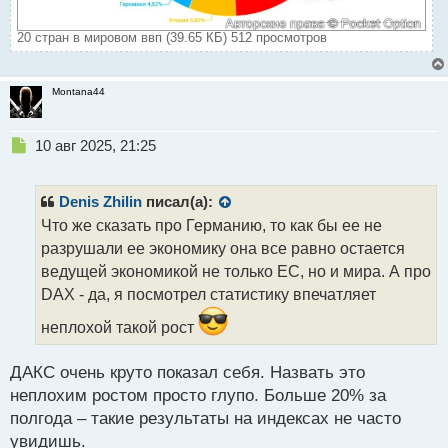
20 стран в мировом ввп (39.65 КБ) 512 просмотров
Montana44
Н
10 авг 2025, 21:25
е
п
р
Denis Zhilin
писал(а):
о
Что же сказать про Германию, то как бы ее не
ч
разрушали ее экономику она все равно остается
и
т
ведущей экономикой не только ЕС, но и мира. А про
а
DAX - да, я посмотрел статистику впечатляет
н
н
неплохой такой рост
ы
й
ДАКС очень круто показал себя. Назвать это
п
неплохим ростом просто глупо. Больше 20% за
о
с
полгода – такие результаты на индексах не часто
т
увидишь.