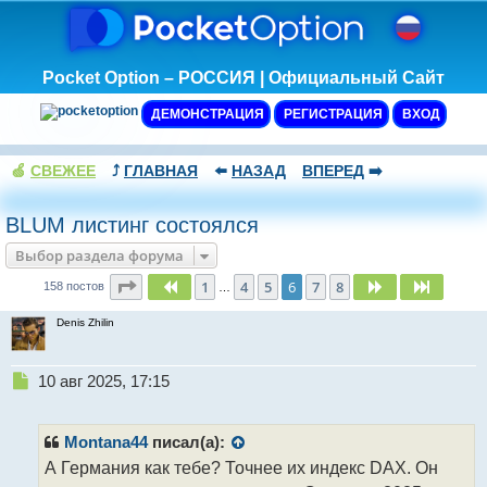
Pocket Option – РОССИЯ | Официальный Сайт
ДЕМОНСТРАЦИЯ
РЕГИСТРАЦИЯ
ВХОД
🍏
СВЕЖЕЕ
⤴️
ГЛАВНАЯ
⬅️
НАЗАД
ВПЕРЕД
➡️
BLUM листинг состоялся
Выбор раздела форума
Страница
6
из
8
1
4
5
6
7
8
Пред.
След.
След.
158 постов
…
Denis Zhilin
Н
10 авг 2025, 17:15
е
п
р
Montana44
писал(а):
о
А Германия как тебе? Точнее их индекс DAX. Он
ч