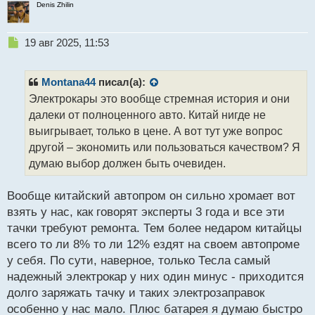
Denis Zhilin
Н
19 авг 2025, 11:53
е
п
р
Montana44
писал(а):
о
Электрокары это вообще стремная история и они
ч
далеки от полноценного авто. Китай нигде не
и
т
выигрывает, только в цене. А вот тут уже вопрос
а
другой – экономить или пользоваться качеством? Я
н
думаю выбор должен быть очевиден.
н
ы
й
Вообще китайский автопром он сильно хромает вот
п
взять у нас, как говорят эксперты 3 года и все эти
о
тачки требуют ремонта. Тем более недаром китайцы
с
всего то ли 8% то ли 12% ездят на своем автопроме
т
у себя. По сути, наверное, только Тесла самый
надежный электрокар у них один минус - приходится
долго заряжать тачку и таких электрозаправок
особенно у нас мало. Плюс батарея я думаю быстро