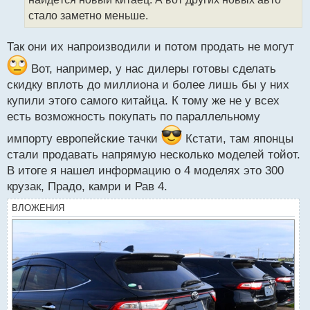
н
стало заметно меньше.
н
ы
й
Так они их напроизводили и потом продать не могут
п
Вот, например, у нас дилеры готовы сделать
о
с
скидку вплоть до миллиона и более лишь бы у них
т
купили этого самого китайца. К тому же не у всех
есть возможность покупать по параллельному
импорту европейские тачки
Кстати, там японцы
стали продавать напрямую несколько моделей тойот.
В итоге я нашел информацию о 4 моделях это 300
крузак, Прадо, камри и Рав 4.
ВЛОЖЕНИЯ