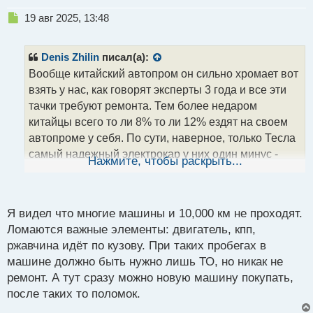
Н
19 авг 2025, 13:48
е
п
р
Denis Zhilin
писал(а):
о
Вообще китайский автопром он сильно хромает вот
ч
взять у нас, как говорят эксперты 3 года и все эти
и
т
тачки требуют ремонта. Тем более недаром
а
китайцы всего то ли 8% то ли 12% ездят на своем
н
автопроме у себя. По сути, наверное, только Тесла
н
самый надежный электрокар у них один минус -
ы
Нажмите, чтобы раскрыть...
й
приходится долго заряжать тачку и таких
п
электрозаправок особенно у нас мало. Плюс
о
батарея я думаю быстро разряжается, когда жара
с
Я видел что многие машины и 10,000 км не проходят.
т
или холод
Ломаются важные элементы: двигатель, кпп,
ржавчина идёт по кузову. При таких пробегах в
машине должно быть нужно лишь ТО, но никак не
ремонт. А тут сразу можно новую машину покупать,
после таких то поломок.