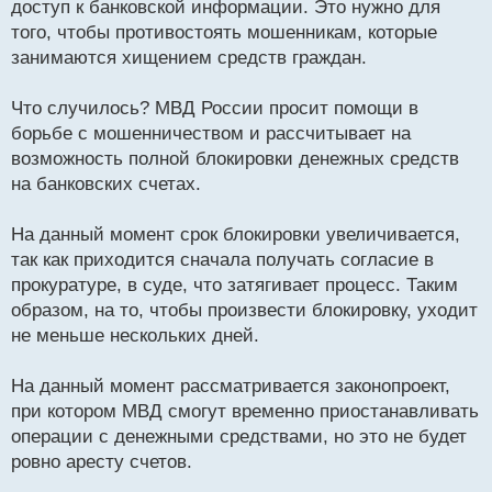
доступ к банковской информации. Это нужно для
ч
того, чтобы противостоять мошенникам, которые
и
т
занимаются хищением средств граждан.
а
н
Что случилось? МВД России просит помощи в
н
борьбе с мошенничеством и рассчитывает на
ы
й
возможность полной блокировки денежных средств
п
на банковских счетах.
о
с
На данный момент срок блокировки увеличивается,
т
так как приходится сначала получать согласие в
прокуратуре, в суде, что затягивает процесс. Таким
образом, на то, чтобы произвести блокировку, уходит
не меньше нескольких дней.
На данный момент рассматривается законопроект,
при котором МВД смогут временно приостанавливать
операции с денежными средствами, но это не будет
ровно аресту счетов.