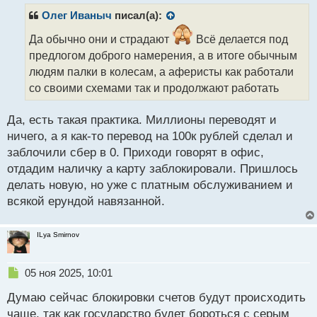
п
р
Олег Иваныч
писал(а):
о
ч
Да обычно они и страдают
Всё делается под
и
предлогом доброго намерения, а в итоге обычным
т
людям палки в колесам, а аферисты как работали
а
со своими схемами так и продолжают работать
н
н
ы
Да, есть такая практика. Миллионы переводят и
й
ничего, а я как-то перевод на 100к рублей сделал и
п
заблочили сбер в 0. Приходи говорят в офис,
о
с
отдадим наличку а карту заблокировали. Пришлось
т
делать новую, но уже с платным обслуживанием и
всякой ерундой навязанной.
ILya Smirnov
Н
05 ноя 2025, 10:01
е
Думаю сейчас блокировки счетов будут происходить
п
р
чаще, так как государство будет бороться с серым