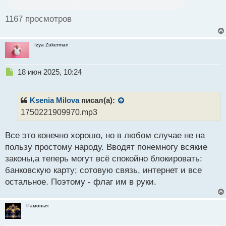
преступления.
1167 просмотров
Размер украденных денежных средств со счетов
россиян поражает: в прошлом году
Izya Zukerman
злоумышленники украли 27,5 миллиарда рублей. За
январь-март этого года они похитили уже почти 6,9
Н
18 июн 2025, 10:24
миллиарда рублей, но при этом сохранить средств
е
удалось куда больше — 4,6 триллиона рублей,
п
р
Ksenia Milova
писал(а):
предотвращено 43,8 миллиона попыток хищений.
о
1750221909970.mp3
ч
А как вы думаете будет ли принят данный
и
Все это конечно хорошо, но в любом случае не на
т
законопроект и поможет он ускорению процесса
а
пользу простому народу. Вводят понемногу всякие
раскрытия IT-преступлений?
н
законы,а теперь могут всё спокойно блокировать:
н
банковскую карту; сотовую связь, интернет и все
ы
й
остальное. Поэтому - флаг им в руки.
п
о
Рамоныч
с
т