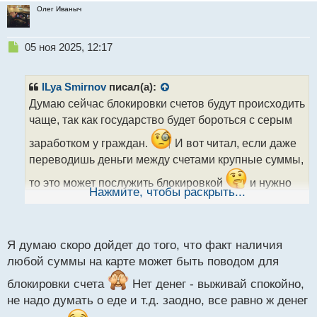
Олег Иваныч
Н
05 ноя 2025, 12:17
е
п
р
ILya Smirnov
писал(а):
о
Думаю сейчас блокировки счетов будут происходить
ч
чаще, так как государство будет бороться с серым
и
т
заработком у граждан.
И вот читал, если даже
а
переводишь деньги между счетами крупные суммы,
н
н
то это может послужить блокировкой
и нужно
ы
Нажмите, чтобы раскрыть...
будет доказать происхождение средств.
й
п
о
с
Я думаю скоро дойдет до того, что факт наличия
т
любой суммы на карте может быть поводом для
блокировки счета
Нет денег - выживай спокойно,
не надо думать о еде и т.д. заодно, все равно ж денег