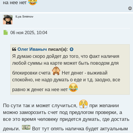
на нее нет
ILya Smirnov
Н
06 ноя 2025, 10:04
е
п
р
Олег Иваныч
писал(а):
о
Я думаю скоро дойдет до того, что факт наличия
ч
любой суммы на карте может быть поводом для
и
т
блокировки счета
Нет денег - выживай
а
спокойно, не надо думать о еде и т.д. заодно, все
н
н
равно ж денег на нее нет
ы
й
п
По сути так и может случиться,
при желании
о
можно заморозить счет под предлогом проверки, а
с
т
все это время человеку придется думать, где достать
деньги.
Вот тут опять наличка будет актуальным