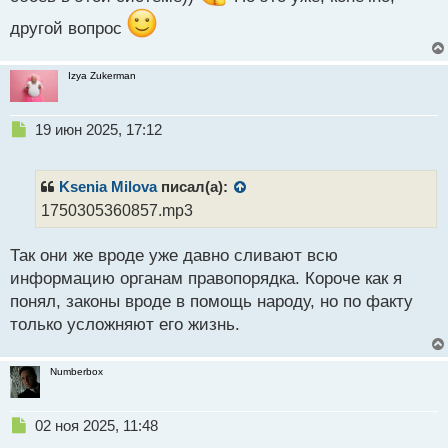
н
другой вопрос
ы
й
п
Izya Zukerman
о
с
т
Н
19 июн 2025, 17:12
е
п
р
Ksenia Milova
писал(а):
о
1750305360857.mp3
ч
и
Так они же вроде уже давно сливают всю
т
а
информацию органам правопорядка. Короче как я
н
понял, законы вроде в помощь народу, но по факту
н
только усложняют его жизнь.
ы
й
п
Numberbox
о
с
т
Н
02 ноя 2025, 11:48
е