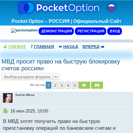
Pocket Option – РОССИЯ | Официальный Сайт
ДЕМОНСТРАЦИЯ
РЕГИСТРАЦИЯ
ВХОД
🍏
СВЕЖЕЕ
⤴️
ГЛАВНАЯ
⬅️
НАЗАД
ВПЕРЕД
➡️
МВД просит право на быструю блокировку
счетов россиян
Выбор раздела форума
1
2
3
4
5
След.
След.
86 постов
Ksenia Milova
Н
16 июн 2025, 10:00
е
В МВД хотят получить право на быструю
п
р
приостановку операций по банковским счетам и
о