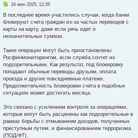
Н
18 июн 2025, 12:39
е
В последнее время участились случаи, когда банки
п
р
блокируют счета граждан из-за частых переводов с
о
карты на карту, даже если речь идет о
ч
незначительных суммах.
и
т
а
Такие операции могут быть приостановлены
н
Росфинмониторингом, если служба сочтет их
н
подозрительными. Как результат, под блокировку
ы
й
попадают обычные переводы друзьям, оплата
п
проезда и другие повседневные платежи.
о
Продолжительность блокировки счета в подобных
с
ситуациях может достигать месяца.
т
Это связано с усилением контроля за операциями,
которые могут быть расценены как подозрительные в
рамках борьбы с отмыванием доходов, полученных
преступным путем, и финансированием терроризма
(ПОД/ФТ).