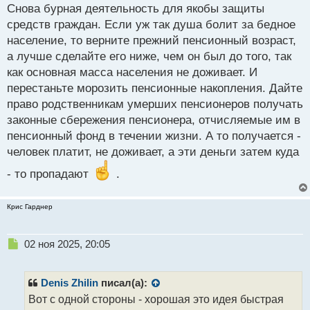
Снова бурная деятельность для якобы защиты
п
р
средств граждан. Если уж так душа болит за бедное
о
население, то верните прежний пенсионный возраст,
ч
а лучше сделайте его ниже, чем он был до того, так
и
т
как основная масса населения не доживает. И
а
перестаньте морозить пенсионные накопления. Дайте
н
право родственникам умерших пенсионеров получать
н
законные сбережения пенсионера, отчисляемые им в
ы
й
пенсионный фонд в течении жизни. А то получается -
п
человек платит, не доживает, а эти деньги затем куда
о
с
- то пропадают
.
т
Крис Гарднер
Н
02 ноя 2025, 20:05
е
п
р
Denis Zhilin
писал(а):
о
Вот с одной стороны - хорошая это идея быстрая
ч