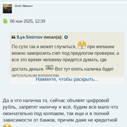
Олег Иваныч
Н
06 ноя 2025, 12:39
е
п
р
ILya Smirnov
писал(а):
о
ч
По сути так и может случиться,
при желании
и
можно заморозить счет под предлогом проверки, а
т
все это время человеку придется думать, где
а
н
достать деньги.
Вот тут опять наличка будет
н
актуальным вопросом.
ы
Нажмите, чтобы раскрыть...
й
п
о
с
Да а что наличка то, сейчас объявят цифровой
т
рубль, запретят наличку и всё, будем все мало что
окончательно под колпаком, так еще и в полной
зависимости от банков, причем даже не кредитной