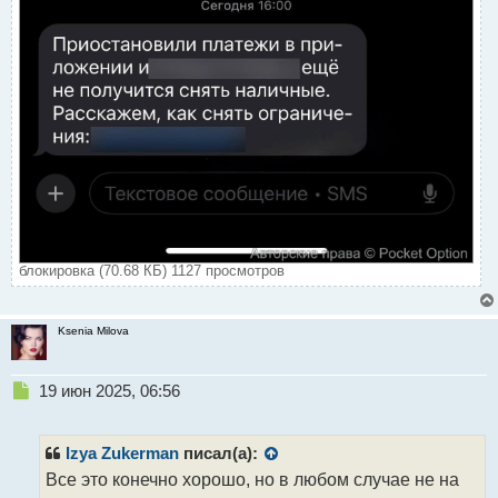
блокировка (70.68 КБ) 1127 просмотров
Ksenia Milova
Н
19 июн 2025, 06:56
е
п
р
Izya Zukerman
писал(а):
о
Все это конечно хорошо, но в любом случае не на
ч