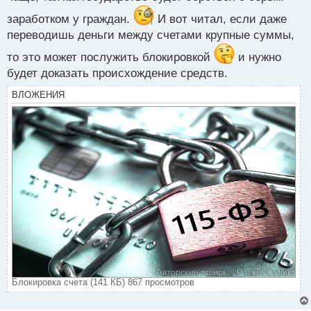
о
заработком у граждан.
ч
И вот читал, если даже
и
переводишь деньги между счетами крупные суммы,
т
а
то это может послужить блокировкой
и нужно
н
будет доказать происхождение средств.
н
ы
ВЛОЖЕНИЯ
й
п
о
с
т
Блокировка счета (141 КБ) 867 просмотров