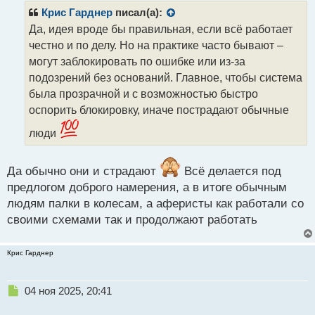
р
Крис Гарднер
писал(а):
о
Да, идея вроде бы правильная, если всё работает
ч
честно и по делу. Но на практике часто бывают –
и
т
могут заблокировать по ошибке или из-за
а
подозрений без оснований. Главное, чтобы система
н
была прозрачной и с возможностью быстро
н
оспорить блокировку, иначе пострадают обычные
ы
й
люди
п
о
с
Да обычно они и страдают
Всё делается под
т
предлогом доброго намерения, а в итоге обычным
людям палки в колесам, а аферисты как работали со
своими схемами так и продолжают работать
Крис Гарднер
Н
04 ноя 2025, 20:41
е