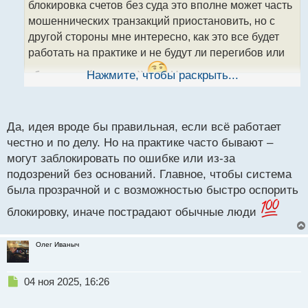
блокировка счетов без суда это вполне может часть
и
т
мошеннических транзакций приостановить, но с
а
другой стороны мне интересно, как это все будет
н
работать на практике и не будут ли перегибов или
н
ы
сбоев в этой системе))
Нажмите, чтобы раскрыть...
Но это уже, конечно,
й
п
другой вопрос
о
с
Да, идея вроде бы правильная, если всё работает
т
честно и по делу. Но на практике часто бывают –
могут заблокировать по ошибке или из-за
подозрений без оснований. Главное, чтобы система
была прозрачной и с возможностью быстро оспорить
блокировку, иначе пострадают обычные люди
Олег Иваныч
Н
04 ноя 2025, 16:26
е
п