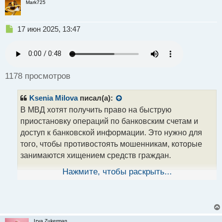
Mark725
Н
17 июн 2025, 13:47
е
п
р
о
ч
1178 просмотров
и
т
Ksenia Milova
писал(а):
а
н
В МВД хотят получить право на быструю
н
приостановку операций по банковским счетам и
ы
доступ к банковской информации. Это нужно для
й
того, чтобы противостоять мошенникам, которые
п
о
занимаются хищением средств граждан.
с
т
Нажмите, чтобы раскрыть...
Что случилось? МВД России просит помощи в
борьбе с мошенничеством и рассчитывает на
возможность полной блокировки денежных средств
на банковских счетах.
Izya Zukerman