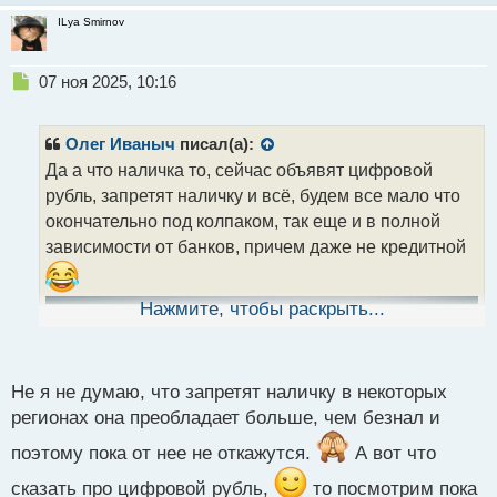
ILya Smirnov
Н
07 ноя 2025, 10:16
е
п
р
Олег Иваныч
писал(а):
о
Да а что наличка то, сейчас объявят цифровой
ч
рубль, запретят наличку и всё, будем все мало что
и
т
окончательно под колпаком, так еще и в полной
а
зависимости от банков, причем даже не кредитной
н
н
ы
Нажмите, чтобы раскрыть...
й
п
о
с
Не я не думаю, что запретят наличку в некоторых
т
регионах она преобладает больше, чем безнал и
поэтому пока от нее не откажутся.
А вот что
сказать про цифровой рубль,
то посмотрим пока