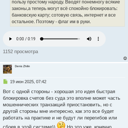
пользу простому народу. Вводят понемногу всякие
и
т
законы,а теперь могут всё спокойно блокировать:
а
банковскую карту; сотовую связь, интернет и все
н
остальное. Поэтому - флаг им в руки.
н
ы
й
п
о
с
1152 просмотра
т
Denis Zhilin
Н
19 июн 2025, 07:42
е
Вот с одной стороны - хорошая это идея быстрая
п
р
блокировка счетов без суда это вполне может часть
о
мошеннических транзакций приостановить, но с
ч
другой стороны мне интересно, как это все будет
и
т
работать на практике и не будут ли перегибов или
а
сбоев в этой системе))
Но это уже, конечно,
н