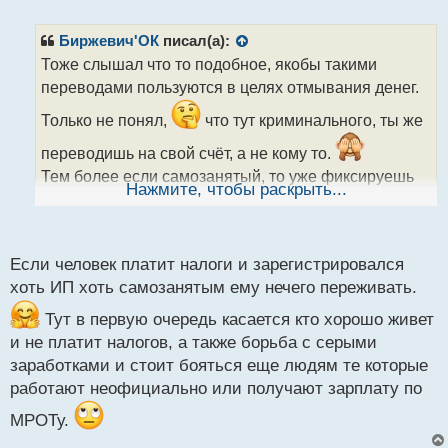
е
п
р
Биржевич'ОК
писал(а):
о
Тоже слышал что то подобное, якобы такими
ч
переводами пользуются в целях отмывания денег.
и
т
Только не понял,
что тут криминального, ты же
а
н
переводишь на свой счёт, а не кому то.
н
Тем более если самозанятый, то уже фиксируешь
ы
Нажмите, чтобы раскрыть...
полученную сумму и платишь с неё налоги.
й
п
Походу просто запугивают, чтобы лишний раз не
о
с
пытались что то заработать и перевести.
Если человек платит налоги и зарегистрировался
т
хоть ИП хоть самозанятым ему нечего переживать.
Тут в первую очередь касается кто хорошо живет
и не платит налогов, а также борьба с серыми
заработками и стоит бояться еще людям те которые
работают неофициально или получают зарплату по
МРОТу.