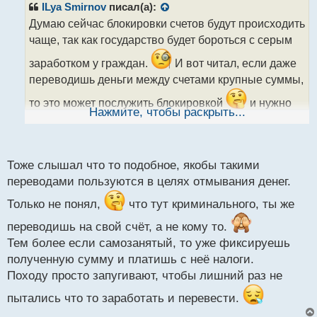
р
ILya Smirnov
писал(а):
о
Думаю сейчас блокировки счетов будут происходить
ч
чаще, так как государство будет бороться с серым
и
т
заработком у граждан.
И вот читал, если даже
а
переводишь деньги между счетами крупные суммы,
н
н
то это может послужить блокировкой
и нужно
ы
Нажмите, чтобы раскрыть...
будет доказать происхождение средств.
й
п
о
с
Тоже слышал что то подобное, якобы такими
т
переводами пользуются в целях отмывания денег.
Только не понял,
что тут криминального, ты же
переводишь на свой счёт, а не кому то.
Тем более если самозанятый, то уже фиксируешь
полученную сумму и платишь с неё налоги.
Походу просто запугивают, чтобы лишний раз не
пытались что то заработать и перевести.