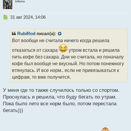
Inferno
Н
31 авг 2024, 14:06
е
п
р
RubiRod
писал(а):
о
Вот вообще не считала ничего когда решила
ч
и
отказаться от сахара
утром встала и решила
т
пить кофе без сахара. Дни не считала, но поначалу
а
кофе был вообще не вкусный. Но потом понемногу
н
н
втянулась. И все норм.. если не привязываться к
ы
цифрам, то вме получится.
й
п
У меня где то также случилось только со спортом.
о
с
Проснулась и решила, что буду бегать по утрам.
т
Пока было лето все норм было, потом перестала
бегать)))