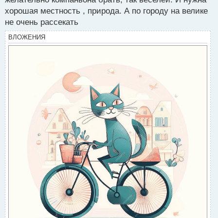
о
хорошая местность , природа. А по городу на велике
ч
не очень рассекать
и
т
ВЛОЖЕНИЯ
а
н
н
ы
й
п
о
с
т