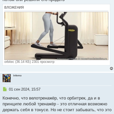
ВЛОЖЕНИЯ
orbitec (36.14 КБ) 2301 просмотр
Inferno
Н
01 сен 2024, 15:57
е
Конечно, что велотренажёр, что орбитрек, да и в
п
р
принципе любой тренажёр - это отличная возможно
о
держать себя в тонусе. Но не стоит забывать, что это
ч