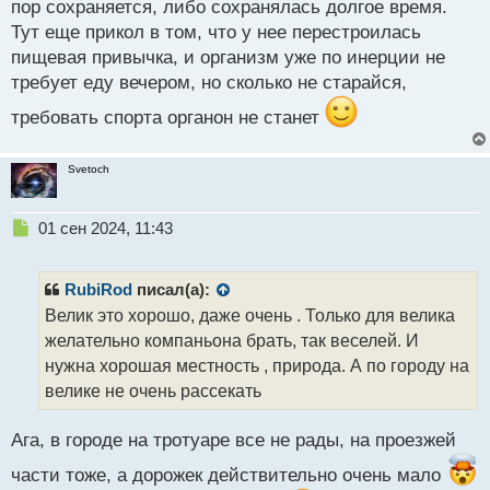
пор сохраняется, либо сохранялась долгое время.
Тут еще прикол в том, что у нее перестроилась
пищевая привычка, и организм уже по инерции не
требует еду вечером, но сколько не старайся,
требовать спорта органон не станет
Svetoch
Н
01 сен 2024, 11:43
е
п
р
RubiRod
писал(а):
о
Велик это хорошо, даже очень . Только для велика
ч
желательно компаньона брать, так веселей. И
и
т
нужна хорошая местность , природа. А по городу на
а
велике не очень рассекать
н
н
Ага, в городе на тротуаре все не рады, на проезжей
ы
й
части тоже, а дорожек действительно очень мало
п