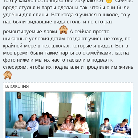
того у какого поставщика они закупаются
Сейчас
о
с
вроде стулья и парты сделаны так, чтобы они были
т
удобны для спины. Вот когда я учился в школе, то у
нас были видавшие вида столы и по сто раз
ремонтируемые лавки
А сейчас просто
шикарные условия детям создают учись не хочу, по
крайней мере в тех школах, которые я видел. Вот в
мое время были такие парты со скамейками, как на
фото ниже и мы их часто таскали в подвал к
слесарям, чтобы их подлатали и продлили им жизнь
ВЛОЖЕНИЯ