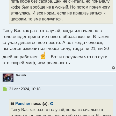
пить кофе без сахара. Дни не считала, но поначалу
а
кофе был вообще не вкусный. Но потом понемногу
н
н
втянулась. И все норм.. если не привязываться к
ы
цифрам, то вме получится.
й
п
Так у Вас как раз тот случай, когда изначально в
о
с
голове идет принятие нового образа жизни. В таком
т
случае делается все просто. А вот когда человек,
пытается измениться через силу, тогда ни 21, ни 30
дней не работает
. Вот и получаем что по сути
это скорей миф, чем реальность.
Svetoch
Н
31 авг 2024, 10:18
е
п
р
Pancher
писал(а):
о
Так у Вас как раз тот случай, когда изначально в
ч
голове идет принятие нового образа жизни. В таком