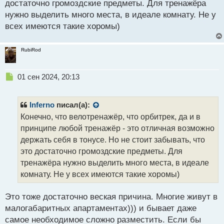
достаточно громоздские предметы. Для тренажёра
и
т
нужно выделить много места, в идеале комнату. Не у
а
всех имеются такие хоромы)
н
н
ы
RubiRod
й
п
Н
о
01 сен 2024, 20:13
е
с
п
т
р
Inferno
писал(а):
о
Конечно, что велотренажёр, что орбитрек, да и в
ч
принципе любой тренажёр - это отличная возможно
и
т
держать себя в тонусе. Но не стоит забывать, что
а
это достаточно громоздские предметы. Для
н
тренажёра нужно выделить много места, в идеале
н
комнату. Не у всех имеются такие хоромы)
ы
й
п
Это тоже достаточно веская причина. Многие живут в
о
малогабаритных апартаментах))) и бывает даже
с
самое необходимое сложно разместить. Если бы
т