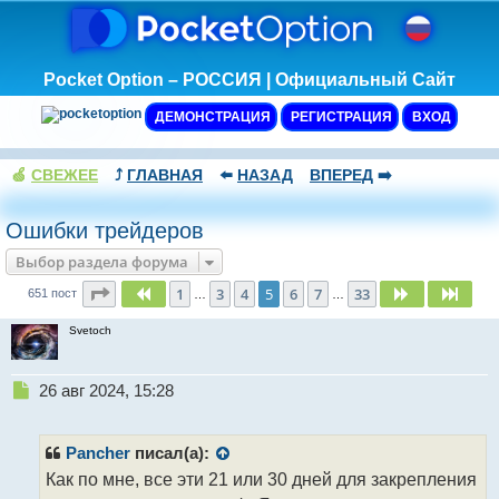
Pocket Option – РОССИЯ | Официальный Сайт
ДЕМОНСТРАЦИЯ
РЕГИСТРАЦИЯ
ВХОД
🍏
СВЕЖЕЕ
⤴️
ГЛАВНАЯ
⬅️
НАЗАД
ВПЕРЕД
➡️
Ошибки трейдеров
Выбор раздела форума
Страница
5
из
33
1
3
4
5
6
7
33
Пред.
След.
След
651 пост
…
…
Svetoch
Н
26 авг 2024, 15:28
е
п
р
Pancher
писал(а):
о
Как по мне, все эти 21 или 30 дней для закрепления
ч