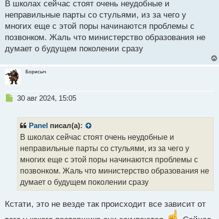
глупая
В школах сейчас стоят очень неудобные и
т
неправильные парты со стульями, из за чего у
многих еще с этой поры начинаются проблемы с
позвонком. Жаль что министерство образования не
думает о будущем поколении сразу
Борисыч
Н
30 авг 2024, 15:05
е
п
р
Panel
писал(а):
о
В школах сейчас стоят очень неудобные и
ч
неправильные парты со стульями, из за чего у
и
т
многих еще с этой поры начинаются проблемы с
а
позвонком. Жаль что министерство образования не
н
думает о будущем поколении сразу
н
ы
й
Кстати, это не везде так происходит все зависит от
п