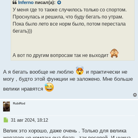
р
Inferno
писал(а):
о
У меня где то также случилось только со спортом.
ч
Проснулась и решила, что буду бегать по утрам.
и
т
Пока было лето все норм было, потом перестала
а
бегать)))
н
н
ы
й
А вот по другим вопросам так не выходит
п
о
с
А я бегать вообще не люблю
и практически не
т
могу , будто этой функции не заложено. Мне больше
велики нравятся
RubiRod
Н
31 авг 2024, 18:12
е
Велик это хорошо, даже очень . Только для велика
п
р
желательно компаньона брать, так веселей. И нужна