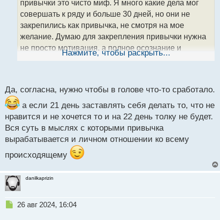
привычки это чисто миф. Я много какие дела мог
и
т
совершать к ряду и больше 30 дней, но они не
а
закрепились как привычка, не смотря на мое
н
желание. Думаю для закрепления привычки нужна
н
не просто мотивация, а полное осознание и
ы
Нажмите, чтобы раскрыть...
й
принятие все своим нутром, того образа жизни,
п
который сбираешься воплощать, как
о
неотъемлемую часть самого себя. И если
с
Да, согласна, нужно чтобы в голове что-то сработало.
изначальная установка будет таковой, то привычка,
т
по идее сама - собой вольется без лишних усилий в
а если 21 день заставлять себя делать то, что не
нравится и не хочется то и на 22 день толку не будет.
жизнь человека
.
Вся суть в мыслях с которыми привычка
вырабатывается и личном отношении ко всему
происходящему
danilkaprizin
Н
26 авг 2024, 16:04
е