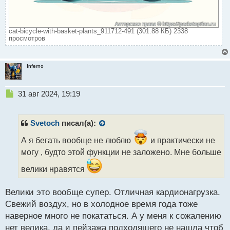
cat-bicycle-with-basket-plants_911712-491 (301.88 КБ) 2338
просмотров
Inferno
Н
31 авг 2024, 19:19
е
п
р
Svetoch
писал(а):
о
ч
А я бегать вообще не люблю
и практически не
и
могу , будто этой функции не заложено. Мне больше
т
а
велики нравятся
н
н
Велики это вообще супер. Отличная кардионагрузка.
ы
Свежий воздух, но в холодное время года тоже
й
п
наверное много не покататься. А у меня к сожалению
о
нет велика, да и пейзажа подходящего не нашла чтоб