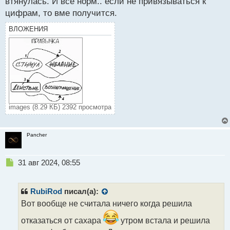
втянулась. И все норм.. если не привязываться к
цифрам, то вме получится.
ВЛОЖЕНИЯ
images (8.29 КБ) 2392 просмотра
Pancher
Н
31 авг 2024, 08:55
е
п
р
RubiRod
писал(а):
о
Вот вообще не считала ничего когда решила
ч
и
отказаться от сахара
утром встала и решила
т