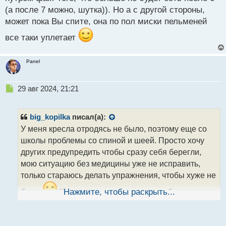
(а после 7 можно, шутка)). Но а с другой стороны,
может пока Вы спите, она по пол миски пельменей
все таки уплетает
Panel
Н
29 авг 2024, 21:21
е
п
р
big_kopilka
писал(а):
о
У меня кресла отродясь не было, поэтому еще со
ч
школы проблемы со спиной и шеей. Просто хочу
и
т
других предупредить чтобы сразу себя берегли,
а
мою ситуацию без медицины уже не исправить,
н
только стараюсь делать упражнения, чтобы хуже не
н
ы
было
К сожалению только когда тебе стукнет
Нажмите, чтобы раскрыть...
й
25+ понимаешь что фраза родителей береги
п
здоровье с молоду реально очень важная и не
о
с