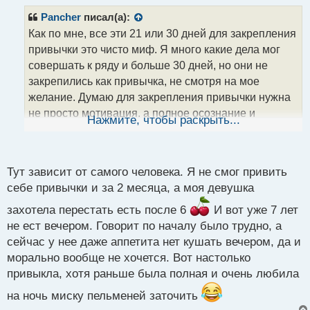
п
р
Pancher
писал(а):
о
Как по мне, все эти 21 или 30 дней для закрепления
ч
привычки это чисто миф. Я много какие дела мог
и
т
совершать к ряду и больше 30 дней, но они не
а
закрепились как привычка, не смотря на мое
н
желание. Думаю для закрепления привычки нужна
н
не просто мотивация, а полное осознание и
ы
Нажмите, чтобы раскрыть...
й
принятие все своим нутром, того образа жизни,
п
который сбираешься воплощать, как
о
неотъемлемую часть самого себя. И если
с
Тут зависит от самого человека. Я не смог привить
изначальная установка будет таковой, то привычка,
т
себе привычки и за 2 месяца, а моя девушка
по идее сама - собой вольется без лишних усилий в
захотела перестать есть после 6
И вот уже 7 лет
жизнь человека
.
не ест вечером. Говорит по началу было трудно, а
сейчас у нее даже аппетита нет кушать вечером, да и
морально вообще не хочется. Вот настолько
привыкла, хотя раньше была полная и очень любила
на ночь миску пельменей заточить