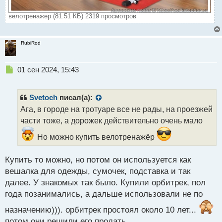
велотренажер (81.51 КБ) 2319 просмотров
RubiRod
Н
01 сен 2024, 15:43
е
п
р
Svetoch
писал(а):
о
Ага, в городе на тротуаре все не рады, на проезжей
ч
части тоже, а дорожек действительно очень мало
и
т
Но можно купить велотренажёр
а
н
н
Купить то можно, но потом он используется как
ы
вешалка для одежды, сумочек, подставка и так
й
далее. У знакомых так было. Купили орбитрек, пол
п
года позанимались, а дальше использовали не по
о
с
назначению))). орбитрек простоял около 10 лет...
т
потом они решили его продать