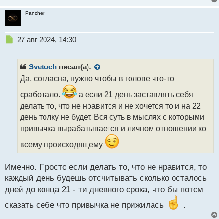
Pancher
Н
27 авг 2024, 14:30
е
п
р
Svetoch
писал(а):
о
Да, согласна, нужно чтобы в голове что-то
ч
и
сработало.
а если 21 день заставлять себя
т
делать то, что не нравится и не хочется то и на 22
а
день толку не будет. Вся суть в мыслях с которыми
н
н
привычка вырабатывается и личном отношении ко
ы
всему происходящему
й
п
о
Именно. Просто если делать то, что не нравится, то
с
каждый день будешь отсчитывать сколько осталось
т
дней до конца 21 - ти дневного срока, что бы потом
сказать себе что привычка не прижилась
.