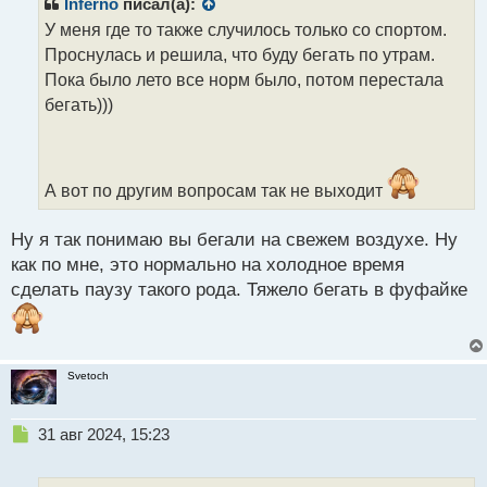
р
Inferno
писал(а):
о
У меня где то также случилось только со спортом.
ч
Проснулась и решила, что буду бегать по утрам.
и
т
Пока было лето все норм было, потом перестала
а
бегать)))
н
н
ы
й
А вот по другим вопросам так не выходит
п
о
с
Ну я так понимаю вы бегали на свежем воздухе. Ну
т
как по мне, это нормально на холодное время
сделать паузу такого рода. Тяжело бегать в фуфайке
Svetoch
Н
31 авг 2024, 15:23
е
п