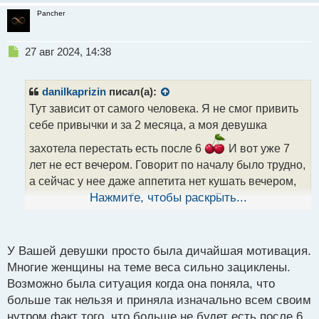
Pancher
Н
27 авг 2024, 14:38
е
п
р
danilkaprizin
писал(а):
о
Тут зависит от самого человека. Я не смог привить
ч
себе привычки и за 2 месяца, а моя девушка
и
т
захотела перестать есть после 6
И вот уже 7
а
лет не ест вечером. Говорит по началу было трудно,
н
н
а сейчас у нее даже аппетита нет кушать вечером,
ы
да и морально вообще не хочется. Вот настолько
Нажмите, чтобы раскрыть...
й
привыкла, хотя раньше была полная и очень
п
о
любила на ночь миску пельменей заточить
с
У Вашей девушки просто была дичайшая мотивация.
т
Многие женщины на теме веса сильно зациклены.
Возможно была ситуация когда она поняла, что
больше так нельзя и приняла изначально всем своим
нутром факт того, что больше не будет есть после 6