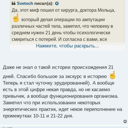
р
Svetoch
писал(а):
о
Да, этот миф пошел от хирурга, доктора Мольца,
ч
и
который делая операции по ампутации
т
различных частей тела, заметил, что человеку в
а
среднем нужен 21 день чтобы психологически
н
н
смириться с потерей. И согласна с вами, все
ы
зависит от мотивации, желания и осознания, и
Нажмите, чтобы раскрыть...
й
чтобы привычка была желаемой, а не из- под палки
п
о
с
Даже не знал о такой истории происхождения 21
т
дней. Спасибо большое за экскурс в историю
Теперь я стал чуточку эрудированней). А вообще
есть в этой цифре некая правда, но не касаемо
привычек, а вообще функционирования организма.
Заметил что при использовании некоторых
энергетических практик, идет некое переполнение на
промежутках 10-11 и 21-22 дня.