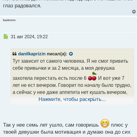
с
глаз радовался.
т
barinnnn
Н
31 авг 2024, 19:22
е
п
р
danilkaprizin
писал(а):
о
Тут зависит от самого человека. Я не смог привить
ч
себе привычки и за 2 месяца, а моя девушка
и
т
захотела перестать есть после 6
И вот уже 7
а
лет не ест вечером. Говорит по началу было трудно,
н
н
а сейчас у нее даже аппетита нет кушать вечером,
ы
да и морально вообще не хочется. Вот настолько
Нажмите, чтобы раскрыть...
й
привыкла, хотя раньше была полная и очень
п
о
любила на ночь миску пельменей заточить
с
т
Так у нее семь лет ушло, сам говоришь
плюс у
твоей девушки была мотивация и думаю она до сих