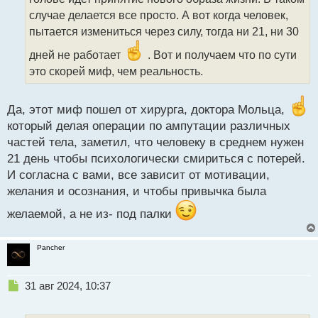
и
т
случае делается все просто. А вот когда человек,
а
пытается измениться через силу, тогда ни 21, ни 30
н
н
дней не работает
. Вот и получаем что по сути
ы
это скорей миф, чем реальность.
й
п
о
Да, этот миф пошел от хирурга, доктора Мольца,
с
который делая операции по ампутации различных
т
частей тела, заметил, что человеку в среднем нужен
21 день чтобы психологически смириться с потерей.
И согласна с вами, все зависит от мотивации,
желания и осознания, и чтобы привычка была
желаемой, а не из- под палки
Pancher
Н
31 авг 2024, 10:37
е
п