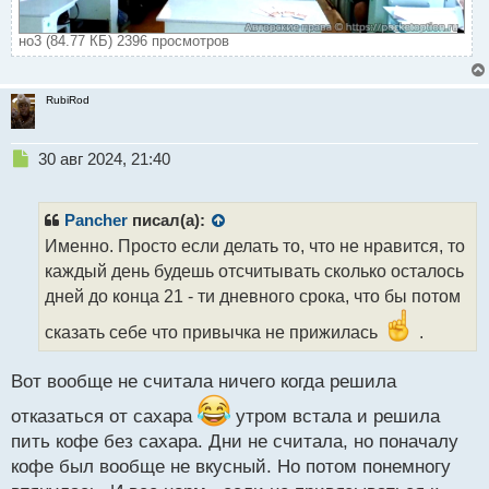
но3 (84.77 КБ) 2396 просмотров
RubiRod
Н
30 авг 2024, 21:40
е
п
р
Pancher
писал(а):
о
Именно. Просто если делать то, что не нравится, то
ч
каждый день будешь отсчитывать сколько осталось
и
т
дней до конца 21 - ти дневного срока, что бы потом
а
сказать себе что привычка не прижилась
.
н
н
ы
Вот вообще не считала ничего когда решила
й
п
отказаться от сахара
утром встала и решила
о
пить кофе без сахара. Дни не считала, но поначалу
с
кофе был вообще не вкусный. Но потом понемногу
т