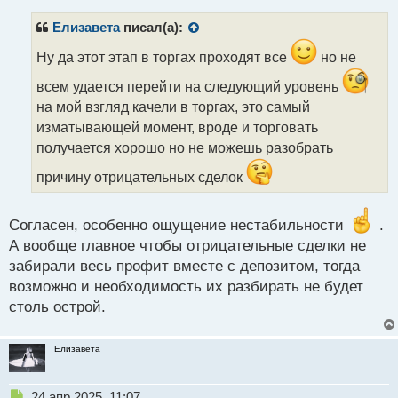
п
р
Елизавета
писал(а):
о
ч
Ну да этот этап в торгах проходят все
но не
и
всем удается перейти на следующий уровень
т
а
на мой взгляд качели в торгах, это самый
н
изматывающей момент, вроде и торговать
н
получается хорошо но не можешь разобрать
ы
й
причину отрицательных сделок
п
о
с
Согласен, особенно ощущение нестабильности
.
т
А вообще главное чтобы отрицательные сделки не
забирали весь профит вместе с депозитом, тогда
возможно и необходимость их разбирать не будет
столь острой.
Елизавета
Н
24 апр 2025, 11:07