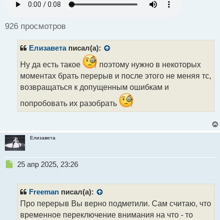
р
о
ч
926 просмотров
и
т
Елизавета
писал(а):
а
н
Ну да есть такое
поэтому нужно в некоторых
н
моментах брать перерыв и после этого не меняя тс,
ы
й
возвращаться к допущенным ошибкам и
п
о
попробовать их разобрать
с
т
Елизавета
Н
25 апр 2025, 23:26
е
п
р
Freeman
писал(а):
о
Про перерыв Вы верно подметили. Сам считаю, что
ч
временное переключение внимания на что - то
и