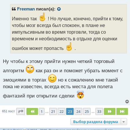
п
р
Freeman
писал(а):
о
ч
Именно так
! Но лучше, конечно, прийти к тому,
и
чтобы мозг всегда был спокоен, в плане не
т
импульсивным во время торговли, тогда со
а
временем и необходимость в отдыхе для оценки
н
н
ошибок может пропасть
.
ы
й
п
Ну чтобы к этому прийти нужен четкий торговый
о
алгоритм
как раз он и поможет убрать момент с
с
т
эмоциями в торгах
но к сожалению мне такой
пока не известен, всегда есть места для полета
фантазий при открытии сделки
Страница
23
из
33
1
21
22
23
24
25
33
Пред.
След.
Сл
651 пост
…
…
Выбор раздела форума