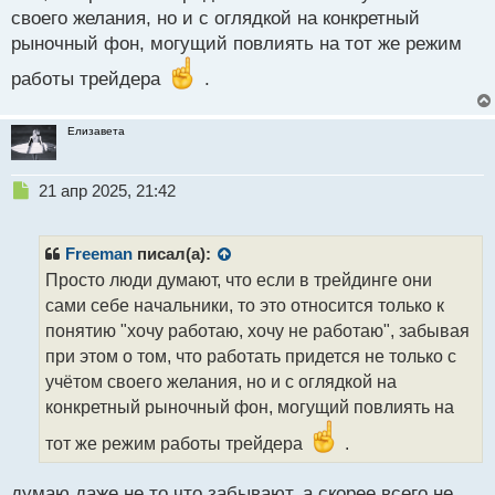
своего желания, но и с оглядкой на конкретный
рыночный фон, могущий повлиять на тот же режим
работы трейдера
.
Елизавета
Н
21 апр 2025, 21:42
е
п
р
Freeman
писал(а):
о
Просто люди думают, что если в трейдинге они
ч
сами себе начальники, то это относится только к
и
т
понятию "хочу работаю, хочу не работаю", забывая
а
при этом о том, что работать придется не только с
н
учётом своего желания, но и с оглядкой на
н
конкретный рыночный фон, могущий повлиять на
ы
й
тот же режим работы трейдера
.
п
о
с
думаю даже не то что забывают, а скорее всего не