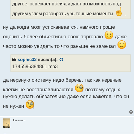
т
другое, освежает взгляд и дает возможность под
а
другим углом разобрать убыточные моменты
.
н
н
ы
ну да когда мозг успокаивается, намного проще
й
п
оценить более объективно свою торговлю
даже
о
часто можно увидеть то что раньше не замечал
с
т
sophic33
писал(а):
1745596384861.mp3
да нервную систему надо беречь, так как нервные
клетки не восстанавливаются
поэтому отдых
нужно делать обязательно даже если кажется, что он
не нужен
Freeman