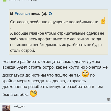
е
п
р
Freeman
писал(а):
о
ч
Согласен, особенно ощущение нестабильности
и
.
т
А вообще главное чтобы отрицательные сделки не
а
забирали весь профит вместе с депозитом, тогда
н
н
возможно и необходимость их разбирать не будет
ы
столь острой.
й
п
желание разбирать отрицательные сделки думаю
о
с
всегда будет стоять остро, как не крути но хочется же
т
докопаться до истины что пошло не так
по
крайне мери я всегда так делаю, стараюсь
досконально разобрать минус и разобраться в чем
была ошибка
nekit_ganz