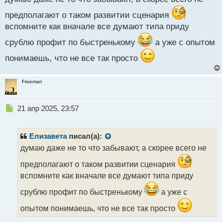
т
предполагают о таком развитии сценария
вспомните как вначале все думают типа приду
срублю профит по быстренькому
а уже с опытом
понимаешь, что не все так просто
Freeman
Н
21 апр 2025, 23:57
е
п
р
Елизавета
писал(а):
о
думаю даже не то что забывают, а скорее всего не
ч
и
предполагают о таком развитии сценария
т
вспомните как вначале все думают типа приду
а
н
срублю профит по быстренькому
а уже с
н
ы
опытом понимаешь, что не все так просто
й