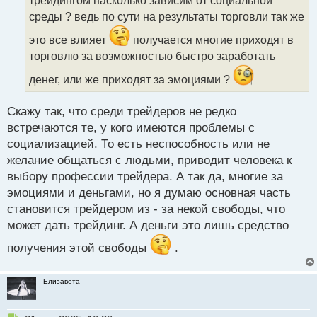
и
т
среды ? ведь по сути на результаты торговли так же
а
это все влияет
получается многие приходят в
н
н
торговлю за возможностью быстро заработать
ы
денег, или же приходят за эмоциями ?
й
п
о
Скажу так, что среди трейдеров не редко
с
встречаются те, у кого имеются проблемы с
т
социализацией. То есть неспособность или не
желание общаться с людьми, приводит человека к
выбору профессии трейдера. А так да, многие за
эмоциями и деньгами, но я думаю основная часть
становится трейдером из - за некой свободы, что
может дать трейдинг. А деньги это лишь средство
получения этой свободы
.
Елизавета