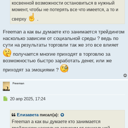
т
косвенной возможности остановиться в нужный
а
момент, чтобы не потерять все что имеется, а то и
н
н
сверху
.
ы
й
Freeman а как вы думаете кто занимается трейдингом
п
насколько зависим от социальной среды ? ведь по
о
с
сути на результаты торговли так же это все влияет
т
получается многие приходят в торговлю за
возможностью быстро заработать денег, или же
приходят за эмоциями ?
Freeman
Н
20 апр 2025, 17:24
е
п
р
Елизавета
писал(а):
о
Freeman а как вы думаете кто занимается
ч
трейдингом насколько зависим от социальной