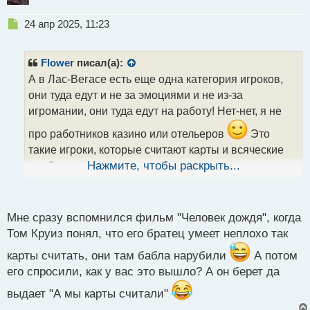
Н
24 апр 2025, 11:23
е
п
р
Flower
писал(а):
о
А в Лас-Вегасе есть еще одна категория игроков,
ч
они туда едут и не за эмоциями и не из-за
и
т
игромании, они туда едут на работу! Нет-нет, я не
а
про работников казино или отельеров
Это
н
н
такие игроки, которые считают карты и всяческие
ы
комбинации и неплохо кстати выигрывают, из-за
Нажмите, чтобы раскрыть...
й
чего находятся в черных списках у владельцев
п
о
казино, очень их там не любят
с
Мне сразу вспомнился фильм "Человек дождя", когда
т
Том Круиз понял, что его братец умеет неплохо так
карты считать, они там бабла нарубили
А потом
его спросили, как у вас это вышло? А он берет да
выдает "А мы карты считали"