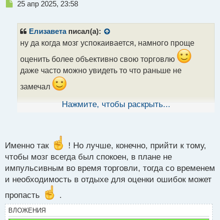
Н
25 апр 2025, 23:58
е
п
р
Елизавета
писал(а):
о
ну да когда мозг успокаивается, намного проще
ч
и
оценить более объективно свою торговлю
т
даже часто можно увидеть то что раньше не
а
н
замечал
н
ы
Нажмите, чтобы раскрыть...
да нервную систему надо беречь, так как нервные
й
п
клетки не восстанавливаются
поэтому отдых
о
с
нужно делать обязательно даже если кажется, что
т
Именно так
! Но лучше, конечно, прийти к тому,
он не нужен
чтобы мозг всегда был спокоен, в плане не
импульсивным во время торговли, тогда со временем
и необходимость в отдыхе для оценки ошибок может
пропасть
.
ВЛОЖЕНИЯ