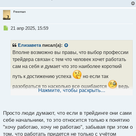
Freeman
Н
21 апр 2025, 15:59
е
п
р
Елизавета
писал(а):
о
Вполне возможно вы правы, что выбор профессии
ч
трейдера связан с тем что человек хочет работать
и
т
сам на себя и думает что это наиболее короткий
а
путь к достижению успеха
но если так
н
н
разобраться то насколько все ошибаются
ведь
ы
Нажмите, чтобы раскрыть...
трейдеру всегда нужно быть на чеку и постоянно
й
п
надо подстраиваться под изменяющиеся рынки
о
с
Просто люди думают, что если в трейдинге они сами
т
себе начальники, то это относится только к понятию
"хочу работаю, хочу не работаю", забывая при этом о
том, что работать придется не только с учётом