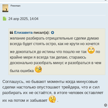
Freeman
Н
24 апр 2025, 14:04
е
п
р
Елизавета
писал(а):
о
желание разбирать отрицательные сделки думаю
ч
всегда будет стоять остро, как не крути но хочется
и
т
же докопаться до истины что пошло не так
по
а
крайне мери я всегда так делаю, стараюсь
н
н
досконально разобрать минус и разобраться в чем
ы
была ошибка
й
п
о
Соглашусь, но бывают моменты когда минусовые
с
сделки настолько опустошают трейдера, что и сил
т
разбирать их не остаётся, в итоге человек оставляет
их на потом и забывает
.