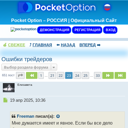
Pocket Option – РОССИЯ | Официальный Сайт
ДЕМОНСТРАЦИЯ
РЕГИСТРАЦИЯ
ВХОД
🍏
СВЕЖЕЕ
⤴️
ГЛАВНАЯ
⬅️
НАЗАД
ВПЕРЕД
➡️
Ошибки трейдеров
Выбор раздела форума
Страница
23
из
33
1
21
22
23
24
25
33
Пред.
След.
Сл
651 пост
…
…
Елизавета
Н
19 апр 2025, 10:36
е
п
р
Freeman
писал(а):
о
Мне думается имеет и явное. Если бы все дело
ч