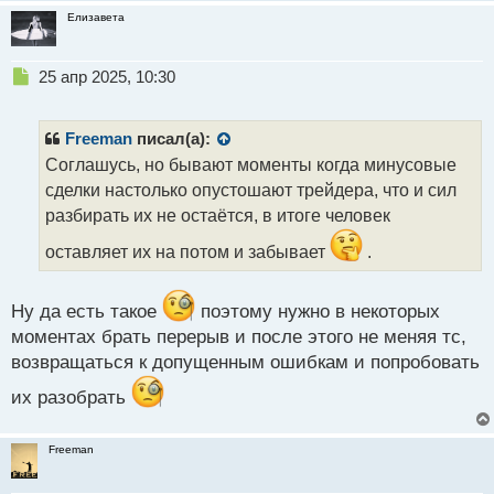
Елизавета
Н
25 апр 2025, 10:30
е
п
р
Freeman
писал(а):
о
Соглашусь, но бывают моменты когда минусовые
ч
сделки настолько опустошают трейдера, что и сил
и
т
разбирать их не остаётся, в итоге человек
а
оставляет их на потом и забывает
.
н
н
ы
Ну да есть такое
поэтому нужно в некоторых
й
п
моментах брать перерыв и после этого не меняя тс,
о
возвращаться к допущенным ошибкам и попробовать
с
т
их разобрать
Freeman