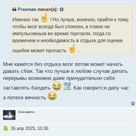
п
р
Freeman
писал(а):
о
ч
Именно так
! Но лучше, конечно, прийти к тому,
и
чтобы мозг всегда был спокоен, в плане не
т
импульсивным во время торговли, тогда со
а
временем и необходимость в отдыхе для оценки
н
н
ошибок может пропасть
.
ы
й
п
Мне кажется без отдыха мозг потом может начать
о
давать сбои. Так что лучше в любом случае делать
с
перерывы возможно даже принудительно себя
т
заставлять балдеть
Как говорится делу час
а потехе вечность
Елизавета
Н
26 апр 2025, 10:36
е