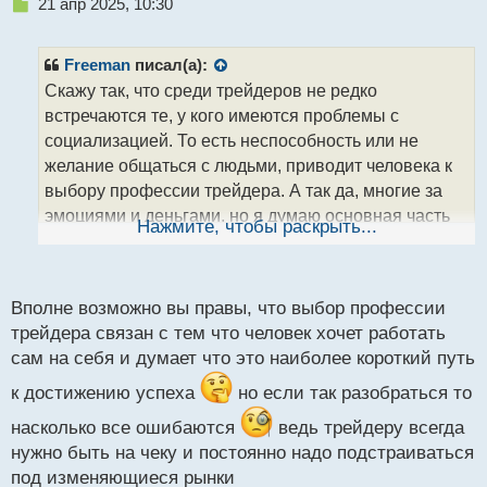
Н
21 апр 2025, 10:30
е
п
р
Freeman
писал(а):
о
Скажу так, что среди трейдеров не редко
ч
встречаются те, у кого имеются проблемы с
и
т
социализацией. То есть неспособность или не
а
желание общаться с людьми, приводит человека к
н
выбору профессии трейдера. А так да, многие за
н
эмоциями и деньгами, но я думаю основная часть
ы
Нажмите, чтобы раскрыть...
й
становится трейдером из - за некой свободы, что
п
может дать трейдинг. А деньги это лишь средство
о
с
получения этой свободы
.
Вполне возможно вы правы, что выбор профессии
т
трейдера связан с тем что человек хочет работать
сам на себя и думает что это наиболее короткий путь
к достижению успеха
но если так разобраться то
насколько все ошибаются
ведь трейдеру всегда
нужно быть на чеку и постоянно надо подстраиваться
под изменяющиеся рынки