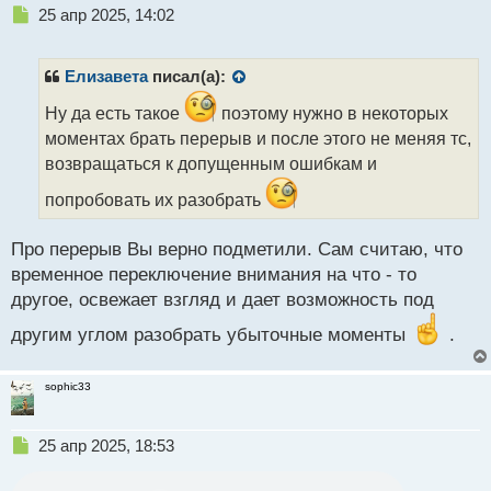
Н
25 апр 2025, 14:02
е
п
р
Елизавета
писал(а):
о
ч
Ну да есть такое
поэтому нужно в некоторых
и
моментах брать перерыв и после этого не меняя тс,
т
возвращаться к допущенным ошибкам и
а
н
попробовать их разобрать
н
ы
Про перерыв Вы верно подметили. Сам считаю, что
й
п
временное переключение внимания на что - то
о
другое, освежает взгляд и дает возможность под
с
т
другим углом разобрать убыточные моменты
.
sophic33
Н
25 апр 2025, 18:53
е
п