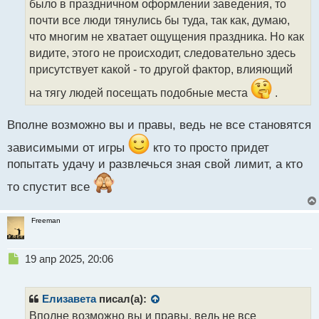
было в праздничном оформлении заведения, то
и
т
почти все люди тянулись бы туда, так как, думаю,
а
что многим не хватает ощущения праздника. Но как
н
видите, этого не происходит, следовательно здесь
н
присутствует какой - то другой фактор, влияющий
ы
й
на тягу людей посещать подобные места
.
п
о
с
Вполне возможно вы и правы, ведь не все становятся
т
зависимыми от игры
кто то просто придет
попытать удачу и развлечься зная свой лимит, а кто
то спустит все
Freeman
Н
19 апр 2025, 20:06
е
п
р
Елизавета
писал(а):
о
Вполне возможно вы и правы, ведь не все