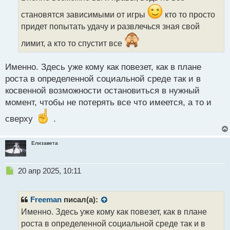
ч
и
становятся зависимыми от игры
кто то просто
т
придет попытать удачу и развлечься зная свой
а
н
лимит, а кто то спустит все
н
ы
Именно. Здесь уже кому как повезет, как в плане
й
п
роста в определенной социальной среде так и в
о
косвенной возможности остановиться в нужный
с
момент, чтобы не потерять все что имеется, а то и
т
сверху
.
Елизавета
Н
20 апр 2025, 10:11
е
п
р
Freeman
писал(а):
о
Именно. Здесь уже кому как повезет, как в плане
ч
роста в определенной социальной среде так и в
и