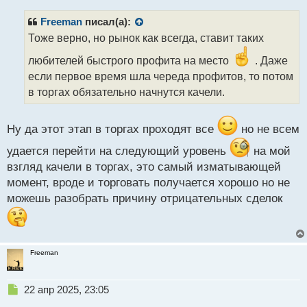
п
р
Freeman
писал(а):
о
Тоже верно, но рынок как всегда, ставит таких
ч
и
любителей быстрого профита на место
. Даже
т
если первое время шла череда профитов, то потом
а
в торгах обязательно начнутся качели.
н
н
ы
Ну да этот этап в торгах проходят все
но не всем
й
п
удается перейти на следующий уровень
на мой
о
взгляд качели в торгах, это самый изматывающей
с
т
момент, вроде и торговать получается хорошо но не
можешь разобрать причину отрицательных сделок
Freeman
Н
22 апр 2025, 23:05
е