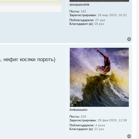
simulyatorshik
проходили, при этом
Посты:
192
Зарегистрирован:
18 мар 2023, 10:31
Поблагодарили:
27 раз
Благодарил (а):
19 раз
В
е
р
н
у
, нефиг косяки пороть)
т
ь
с
я
к
н
а
ч
а
л
у
Ambassador
Посты:
226
Зарегистрирован:
28 фев 2023, 12:39
Поблагодарили:
4 раза
Благодарил (а):
21 раз
В