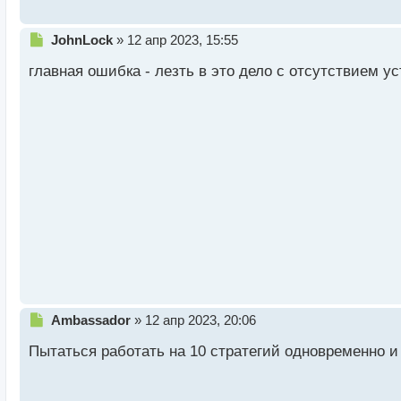
с
т
Н
JohnLock
»
12 апр 2023, 15:55
е
главная ошибка - лезть в это дело с отсутствием у
п
р
о
ч
и
т
а
н
н
ы
й
п
о
с
т
Н
Ambassador
»
12 апр 2023, 20:06
е
Пытаться работать на 10 стратегий одновременно и
п
р
о
ч