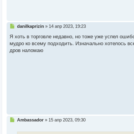
п
о
с
т
Н
danilkaprizin
»
14 апр 2023, 19:23
е
Я хоть в торговле недавно, но тоже уже успел оши
п
р
мудро ко всему подходить. Изначально хотелось вс
о
дров наломаю
ч
и
т
а
н
н
ы
й
п
о
с
т
Н
Ambassador
»
15 апр 2023, 09:30
е
п