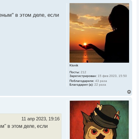
еным" в этом деле, если
Klonik
Посты:
212
Зарегистрирован:
15 фев 2023, 15:50
Поблагодарили:
43 раза
Благодарил (а):
22 раза
В
е
р
н
у
т
ь
11 апр 2023, 19:16
с
м" в этом деле, если
я
к
н