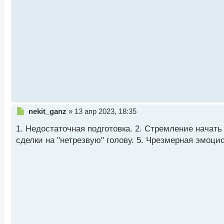
и
т
а
н
н
ы
й
п
о
с
т
Н
nekit_ganz
»
13 апр 2023, 18:35
е
1. Недостаточная подготовка. 2. Стремление начать
п
р
сделки на "нетрезвую" голову. 5. Чрезмерная эмоци
о
ч
и
т
а
н
н
ы
й