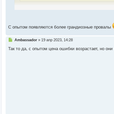
ы
й
да, это классический список ошибок, он у всех та
п
ничего страшного если появится новый тип ошибок,
о
с
т
С опытом появляются более грандиозные провалы
Н
Ambassador
»
19 апр 2023, 14:28
е
Так то да, с опытом цена ошибки возрастает, но они
п
р
о
ч
и
т
а
н
н
ы
й
п
о
с
т