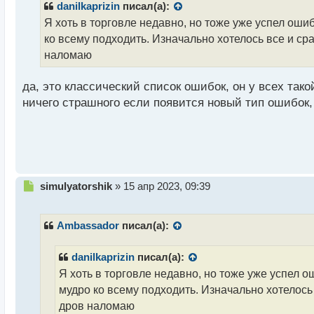
р
danilkaprizin
писал(а):
о
Я хоть в торговле недавно, но тоже уже успел оши
ч
ко всему подходить. Изначально хотелось все и ср
и
т
наломаю
а
н
да, это классический список ошибок, он у всех так
н
ничего страшного если появится новый тип ошибок, 
ы
й
п
о
с
т
Н
simulyatorshik
»
15 апр 2023, 09:39
е
п
р
Ambassador
писал(а):
о
ч
danilkaprizin
писал(а):
и
Я хоть в торговле недавно, но тоже уже успел 
т
а
мудро ко всему подходить. Изначально хотелось 
н
дров наломаю
н