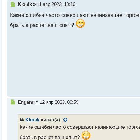
Н
Klonik
»
11 апр 2023, 19:16
е
Какие ошибки часто совершают начинающие торговцы
п
р
брать в расчет ваш опыт?
о
ч
и
т
а
н
н
ы
й
п
о
с
т
Н
Engand
»
12 апр 2023, 09:59
е
п
р
Klonik
писал(а):
о
Какие ошибки часто совершают начинающие торговц
ч
и
брать в расчет ваш опыт?