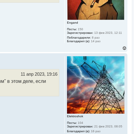
а
ч
а
л
у
Engand
Посты:
150
Зарегистрирован:
13 фев 2023, 12:11
Поблагодарили:
8 раз
Благодарил (а):
14 раз
В
е
р
н
у
т
ь
11 апр 2023, 19:16
с
м" в этом деле, если
я
к
н
а
ч
а
л
у
Elektroshok
Посты:
104
Зарегистрирован:
21 фев 2023, 08:05
Благодарил (а):
16 раз