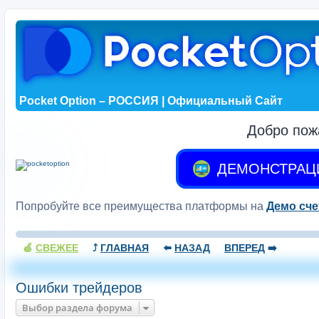
Pocket Option – РОССИЯ | Официальный Сайт
Добро пож
ДЕМОНСТРАЦ
Попробуйте все преимущества платформы на
Демо сче
🍏
СВЕЖЕЕ
⤴️
ГЛАВНАЯ
⬅️
НАЗАД
ВПЕРЕД
➡️
Ошибки трейдеров
Выбор раздела форума