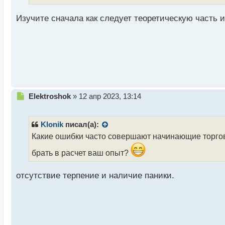
т
а
Изучите сначала как следует теоретическую часть 
н
н
ы
й
п
о
с
т
Н
Elektroshok
»
12 апр 2023, 13:14
е
п
р
Klonik
писал(а):
о
Какие ошибки часто совершают начинающие торговц
ч
и
брать в расчет ваш опыт?
т
а
отсутствие терпение и наличие паники.
н
н
ы
й
п
о