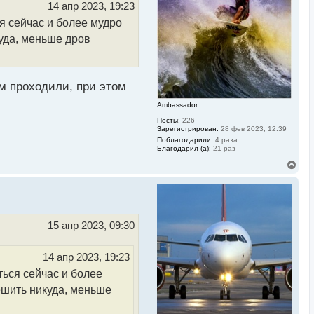
ь
14 апр 2023, 19:23
с
я сейчас и более мудро
я
к
куда, меньше дров
н
а
ч
а
л
ем проходили, при этом
у
Ambassador
Посты:
226
Зарегистрирован:
28 фев 2023, 12:39
Поблагодарили:
4 раза
Благодарил (а):
21 раз
В
е
р
н
у
т
ь
15 апр 2023, 09:30
с
я
к
14 апр 2023, 19:23
н
а
ться сейчас и более
ч
пешить никуда, меньше
а
л
у