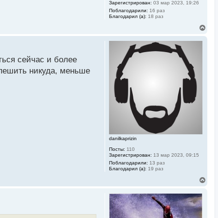
Зарегистрирован:
03 мар 2023, 19:26
Поблагодарили:
16 раз
Благодарил (а):
18 раз
В
е
р
н
у
ться сейчас и более
т
ь
спешить никуда, меньше
с
я
к
н
а
ч
а
л
у
danilkaprizin
Посты:
110
Зарегистрирован:
13 мар 2023, 09:15
Поблагодарили:
13 раз
Благодарил (а):
19 раз
В
е
р
н
у
т