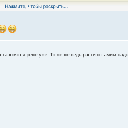
Нажмите, чтобы раскрыть...
кой же на начальном этапе. Главное чтобы они со временем 
 это тоже знак прогресса.
 становятся реже уже. То же же ведь расти и самим надо