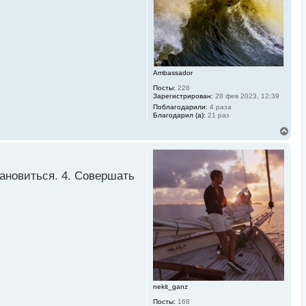
к
н
а
ч
а
л
у
Ambassador
Посты:
226
Зарегистрирован:
28 фев 2023, 12:39
Поблагодарили:
4 раза
Благодарил (а):
21 раз
В
е
р
н
у
тановиться. 4. Совершать
т
ь
с
я
к
н
а
ч
а
л
у
nekit_ganz
Посты:
168