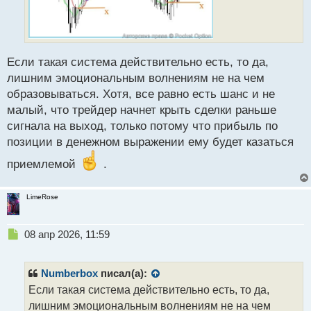
Если такая система действительно есть, то да,
лишним эмоциональным волнениям не на чем
образовываться. Хотя, все равно есть шанс и не
малый, что трейдер начнет крыть сделки раньше
сигнала на выход, только потому что прибыль по
позиции в денежном выражении ему будет казаться
приемлемой
.
LimeRose
Н
08 апр 2026, 11:59
е
п
р
Numberbox
писал(а):
о
Если такая система действительно есть, то да,
ч
лишним эмоциональным волнениям не на чем
и