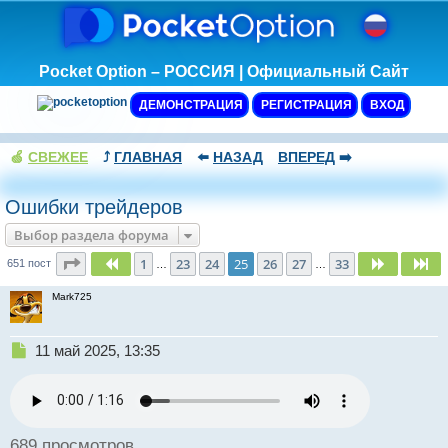
Pocket Option – РОССИЯ | Официальный Сайт
ДЕМОНСТРАЦИЯ
РЕГИСТРАЦИЯ
ВХОД
🍏
СВЕЖЕЕ
⤴️
ГЛАВНАЯ
⬅️
НАЗАД
ВПЕРЕД
➡️
Ошибки трейдеров
Выбор раздела форума
Страница
25
из
33
1
23
24
25
26
27
33
Пред.
След.
Сл
651 пост
…
…
Mark725
Н
11 май 2025, 13:35
е
п
р
о
ч
689 просмотров