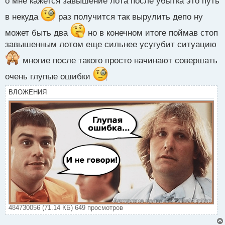
о мне кажется завышение лота после убытка это путь
с
т
в некуда
раз получится так вырулить депо ну
может быть два
но в конечном итоге поймав стоп
завышенным лотом еще сильнее усугубит ситуацию
многие после такого просто начинают совершать
очень глупые ошибки
ВЛОЖЕНИЯ
484730056 (71.14 КБ) 649 просмотров