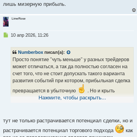
лишь мизерную прибыль.
LimeRose
Н
10 апр 2026, 11:26
е
п
р
Numberbox
писал(а):
о
Просто понятие "чуть меньше" у разных трейдеров
ч
может отличаться, а так да полностью согласен на
и
т
счет того, что не стоит допускать такого варианта
а
развития событий при котором, прибыльная сделка
н
н
превращается в убыточную
. Но и крыть
ы
слишком мало, тоже мне кажется не стоит, а то так
Нажмите, чтобы раскрыть...
й
получается как я писал Pumbe, что растрачивается
п
потенциал сделки.
о
с
тут не только растрачивается потенциал сделки, но и
т
растрачивается потенциал торгового подхода
как