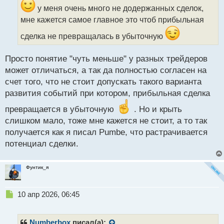
и
у меня очень много не додержанных сделок,
т
мне кажется самое главное это чтоб прибыльная
а
н
сделка не превращалась в убыточную
н
ы
Просто понятие "чуть меньше" у разных трейдеров
й
п
может отличаться, а так да полностью согласен на
о
счет того, что не стоит допускать такого варианта
с
развития событий при котором, прибыльная сделка
т
превращается в убыточную
. Но и крыть
слишком мало, тоже мне кажется не стоит, а то так
получается как я писал Pumbe, что растрачивается
потенциал сделки.
Фунтик_я
Н
10 апр 2026, 06:45
е
п
р
Numberbox
писал(а):