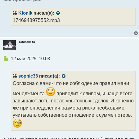
и
т
Klonik
писал(а):
а
н
1746948975552.mp3
н
ы
й
п
Елизавета
о
с
Н
12 май 2025, 10:03
т
е
п
р
sophic33
писал(а):
о
Согласна с вами- что не соблюдение правил мани
ч
и
менеджмента
приводит к сливам, и чаще всего
т
завышают лоты после убыточных сделок. И конечно
а
же при определении размера риска необходимо
н
н
учитывать собственное отношение к сумме потерь.
ы
й
п
о