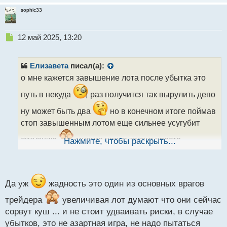
sophic33
Н
12 май 2025, 13:20
е
п
р
Елизавета
писал(а):
о
о мне кажется завышение лота после убытка это
ч
и
путь в некуда
раз получится так вырулить депо
т
а
ну может быть два
но в конечном итоге поймав
н
стоп завышенным лотом еще сильнее усугубит
н
ы
ситуацию
многие после такого просто
Нажмите, чтобы раскрыть...
й
п
начинают совершать очень глупые ошибки
о
с
т
Да уж
жадность это один из основных врагов
трейдера
увеличивая лот думают что они сейчас
сорвут куш ... и не стоит удваивать риски, в случае
убытков, это не азартная игра, не надо пытаться