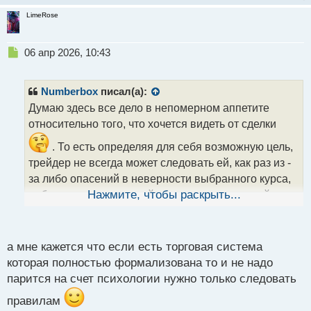
LimeRose
Н
06 апр 2026, 10:43
е
п
р
Numberbox
писал(а):
о
Думаю здесь все дело в непомерном аппетите
ч
относительно того, что хочется видеть от сделки
и
т
. То есть определяя для себя возможную цель,
а
трейдер не всегда может следовать ей, как раз из -
н
н
за либо опасений в неверности выбранного курса,
ы
либо как раз в растущей жадности, толкающей
Нажмите, чтобы раскрыть...
й
человека на перестановку, ранее выставленного
п
профита. Выход, думаю, в полном абстрагировании
о
с
а мне кажется что если есть торговая система
от того, что ждешь от самой сделки
.
т
которая полностью формализована то и не надо
парится на счет психологии нужно только следовать
правилам