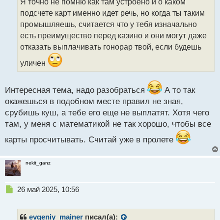
Я точно не помню как там устроено и о каком
ч
подсчете карт именно идет речь, но когда ты таким
и
т
промышляешь, считается что у тебя изначально
а
есть преимущество перед казино и они могут даже
н
отказать выплачивать гонорар твой, если будешь
н
ы
уличен
й
п
о
Интересная тема, надо разобраться
А то так
с
окажешься в подобном месте правил не зная,
т
срубишь куш, а тебе его еще не выплатят. Хотя чего
там, у меня с математикой не так хорошо, чтобы все
карты просчитывать. Считай уже в пролете
nekit_ganz
Н
26 май 2025, 10:56
е
п
р
evgeniy_mainer
писал(а):