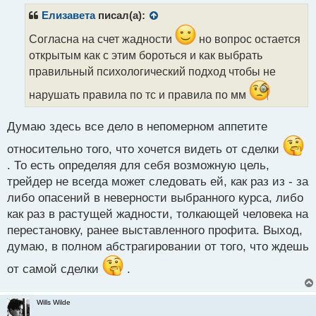
п
р
Елизавета
писал(а):
о
ч
Согласна на счет жадности
но вопрос остается
и
открытым как с этим бороться и как выбрать
т
правильный психологический подход чтобы не
а
н
нарушать правила по тс и правила по мм
н
ы
Думаю здесь все дело в непомерном аппетите
й
п
относительно того, что хочется видеть от сделки
о
. То есть определяя для себя возможную цель,
с
т
трейдер не всегда может следовать ей, как раз из - за
либо опасений в неверности выбранного курса, либо
как раз в растущей жадности, толкающей человека на
перестановку, ранее выставленного профита. Выход,
думаю, в полном абстрагировании от того, что ждешь
от самой сделки
.
Wills Wilde