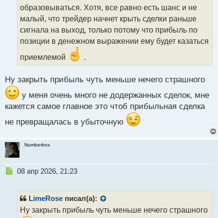
т
образовываться. Хотя, все равно есть шанс и не
а
малый, что трейдер начнет крыть сделки раньше
н
сигнала на выход, только потому что прибыль по
н
позиции в денежном выражении ему будет казаться
ы
й
приемлемой
.
п
о
с
Ну закрыть прибыль чуть меньше нечего страшного
т
у меня очень много не додержанных сделок, мне
кажется самое главное это чтоб прибыльная сделка
не превращалась в убыточную
Numberbox
Н
08 апр 2026, 21:23
е
п
р
LimeRose
писал(а):
о
Ну закрыть прибыль чуть меньше нечего страшного
ч