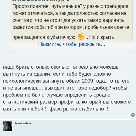
о
Просто понятие "чуть меньше" у разных трейдеров
ч
может отличаться, а так да полностью согласен на
и
т
счет того, что не стоит допускать такого варианта
а
развития событий при котором, прибыльная сделка
н
н
превращается в убыточную
. Но и крыть
ы
слишком мало, тоже мне кажется не стоит, а то так
Нажмите, чтобы раскрыть...
й
получается как я писал Pumbe, что растрачивается
п
потенциал сделки.
о
с
надо брать столько сколько ты реально можешь
т
вытянуть из сделки. если тебе будет сложно
психологически вытянуть обвал 2009 года, то ты его
и не вытянешь... выходит это тоже недобор? чтобы
проблем не было. лучше определить средне
статистичекий размер профита, который вы сможете
взять при любой!!! фазе рынка стабильно !!!
Numberbox