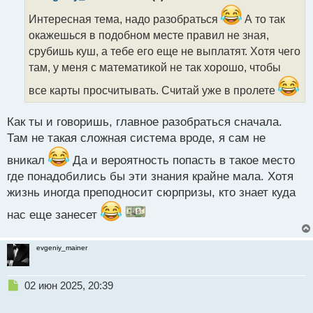
о
ч
Интересная тема, надо разобраться
А то так
и
окажешься в подобном месте правил не зная,
т
срубишь куш, а тебе его еще не выплатят. Хотя чего
а
там, у меня с математикой не так хорошо, чтобы
н
н
все карты просчитывать. Считай уже в пролете
ы
й
п
Как ты и говоришь, главное разобраться сначала.
о
Там не такая сложная система вроде, я сам не
с
т
вникал
Да и вероятность попасть в такое место
где понадобились бы эти знания крайне мала. Хотя
жизнь иногда преподносит сюрпризы, кто знает куда
нас еще занесет
evgeniy_mainer
Н
02 июн 2025, 20:39
е
п