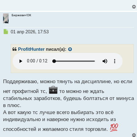
о
с
т
Биржевич'ОК
Н
01 апр 2026, 17:53
е
п
р
ProfitHunter
писал(а):
о
ч
и
т
а
н
Поддерживаю, можно тянуть на дисциплине, но если
н
нет профитной тс,
то можно не ждать
ы
й
стабильных заработков, будешь болтаться от минуса
п
в плюс.
о
А вот какую тс лучше всего выбирать это всё
с
индивидуально и наверное нужно исходить из
т
способностей и желаемого стиля торговли.