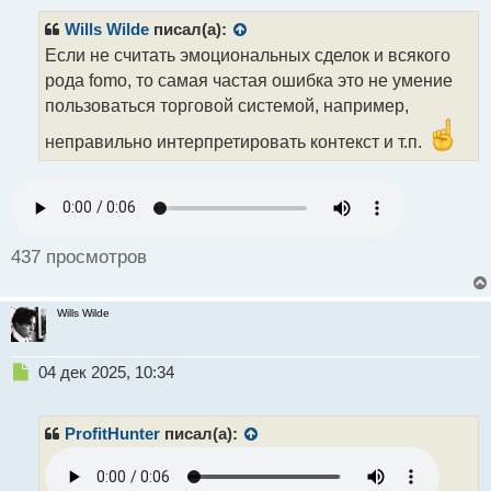
п
р
Wills Wilde
писал(а):
о
Если не считать эмоциональных сделок и всякого
ч
рода fomo, то самая частая ошибка это не умение
и
т
пользоваться торговой системой, например,
а
неправильно интерпретировать контекст и т.п.
н
н
ы
й
п
о
437 просмотров
с
т
Wills Wilde
Н
04 дек 2025, 10:34
е
п
р
ProfitHunter
писал(а):
о
ч
и