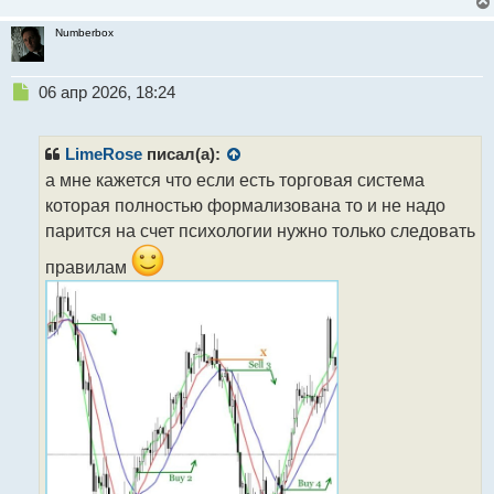
Numberbox
Н
06 апр 2026, 18:24
е
п
р
LimeRose
писал(а):
о
а мне кажется что если есть торговая система
ч
которая полностью формализована то и не надо
и
т
парится на счет психологии нужно только следовать
а
правилам
н
н
ы
й
п
о
с
т