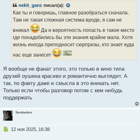
р
nekit_ganz
писал(а):
о
Как ты и говоришь, главное разобраться сначала.
ч
Там не такая сложная система вроде, я сам не
и
т
вникал
Да и вероятность попасть в такое место
а
где понадобились бы эти знания крайне мала. Хотя
н
н
жизнь иногда преподносит сюрпризы, кто знает куда
ы
нас еще занесет
й
п
о
Я вообще не фанат этого, это только в кино типа
с
друзей оушена красиво и романтично выглядит. А
т
так, по факту даже и смысла в это вникать нет.
Только если чтобы разговор потом с кем нибудь
поддержать
Numberbox
Н
12 ноя 2025, 16:38
е