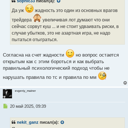
sophic33
писал(а):
о
ч
Да уж
жадность это один из основных врагов
и
трейдера
увеличивая лот думают что они
т
а
сейчас сорвут куш ... и не стоит удваивать риски, в
н
случае убытков, это не азартная игра, не надо
н
пытаться отыграться.
ы
й
п
Согласна на счет жадности
но вопрос остается
о
открытым как с этим бороться и как выбрать
с
т
правильный психологический подход чтобы не
нарушать правила по тс и правила по мм
evgeniy_mainer
Н
20 май 2025, 09:39
е
п
р
nekit_ganz
писал(а):
о