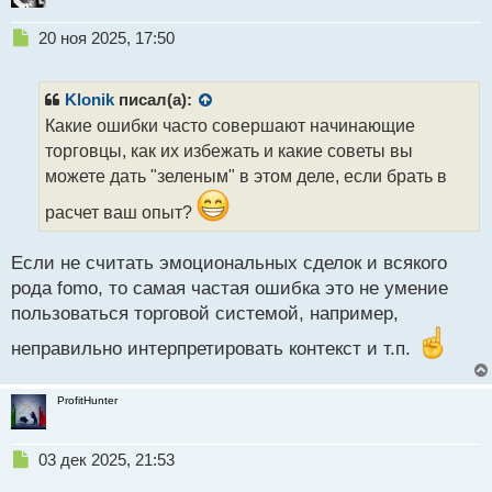
Н
20 ноя 2025, 17:50
е
п
р
Klonik
писал(а):
о
Какие ошибки часто совершают начинающие
ч
торговцы, как их избежать и какие советы вы
и
т
можете дать "зеленым" в этом деле, если брать в
а
расчет ваш опыт?
н
н
ы
Если не считать эмоциональных сделок и всякого
й
рода fomo, то самая частая ошибка это не умение
п
пользоваться торговой системой, например,
о
с
неправильно интерпретировать контекст и т.п.
т
ProfitHunter
Н
03 дек 2025, 21:53
е