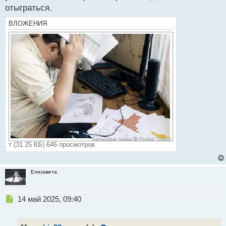
отыграться.
ВЛОЖЕНИЯ
т (31.25 КБ) 646 просмотров
Елизавета
Н
14 май 2025, 09:40
е
п
р