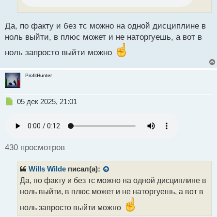
т
а
н
Да, по факту и без тс можно на одной дисциплине в
н
ноль выйти, в плюс может и не наторгуешь, а вот в
ы
й
ноль запросто выйти можно
п
о
ProfitHunter
с
т
Н
05 дек 2025, 21:01
е
п
р
о
ч
430 просмотров
и
т
Wills Wilde
писал(а):
а
н
Да, по факту и без тс можно на одной дисциплине в
н
ноль выйти, в плюс может и не наторгуешь, а вот в
ы
й
ноль запросто выйти можно
п