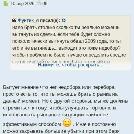
Н
10 апр 2026, 11:06
е
п
р
Фунтик_я
писал(а):
о
надо брать столько сколько ты реально можешь
ч
вытянуть из сделки. если тебе будет сложно
и
т
психологически вытянуть обвал 2009 года, то ты
а
его и не вытянешь... выходит это тоже недобор?
н
чтобы проблем не было. лучше определить средне
н
статистичекий размер профита, который вы
ы
Нажмите, чтобы раскрыть...
й
сможете взять при любой!!! фазе рынка стабильно
п
!!!
о
с
Бытует мнение что нет недобора или перебора,
т
просто есть то, что ты можешь брать с рынка на
данный момент. Но с другой стороны, мы же должны
стремиться к тому, чтобы улучшать торговлю и
использовать рыночные ситуации наиболее
эффективным способом
. Иначе постоянно
можно закрывать большие убытки при этом беря