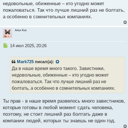
й
недовольные, обиженные – кто угодно может
п
пожаловаться. Так что лучше лишний раз не болтать,
о
а особенно в сомнительных компаниях.
с
т
Artur Kot
Н
14 июл 2025, 20:26
е
п
р
Mark725
писал(а):
о
Да в наше время много такого. Завистники,
ч
недовольные, обиженные – кто угодно может
и
т
пожаловаться. Так что лучше лишний раз не
а
болтать, а особенно в сомнительных компаниях.
н
н
Ты прав - в наше время развелось много завистников,
ы
й
которые готовы в любой момент сдать человека,
п
поэтому, не стоит лишний раз болтать даже в
о
компании людей, которых ты знаешь не один год.
с
т