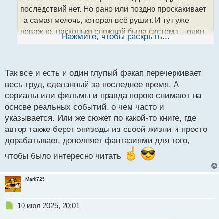
а
последствий нет. Но рано или поздно проскакивает
н
та самая мелочь, которая всё рушит. И тут уже
н
неважно, насколько сложной была система – один
ы
Нажмите, чтобы раскрыть...
й
глупый шаг перечёркивает всё. Говорю тупо на
п
опыте сериалов, которые снимают на реальных
о
историях.
с
Так все и есть и один глупый факап перечеркивает
т
весь труд, сделанный за последнее время. А
сериалы или фильмы и правда порою снимают на
основе реальных событий, о чем часто и
указывается. Или же сюжет по какой-то книге, где
автор также берет эпизоды из своей жизни и просто
дорабатывает, дополняет фантазиями для того,
чтобы было интересно читать
Mark725
Н
10 июл 2025, 20:01
е