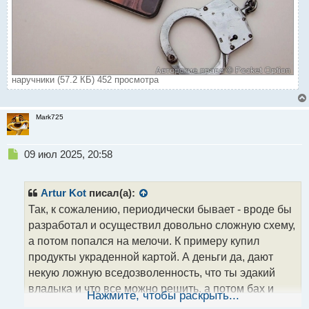
наручники (57.2 КБ) 452 просмотра
Mark725
Н
09 июл 2025, 20:58
е
п
р
Artur Kot
писал(а):
о
Так, к сожалению, периодически бывает - вроде бы
ч
разработал и осуществил довольно сложную схему,
и
т
а потом попался на мелочи. К примеру купил
а
продукты украденной картой. А деньги да, дают
н
некую ложную вседозволенность, что ты эдакий
н
владыка и что все можно решить, а потом бах и
ы
Нажмите, чтобы раскрыть...
й