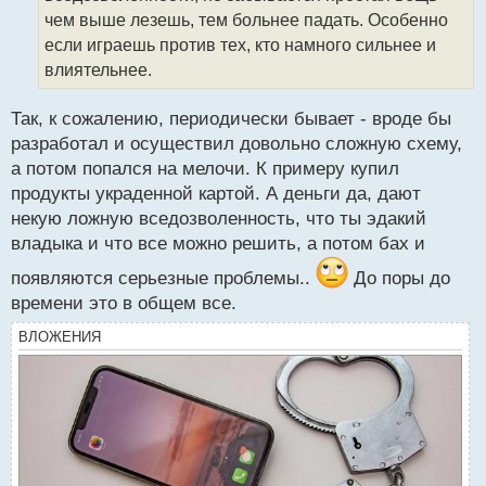
н
чем выше лезешь, тем больнее падать. Особенно
н
если играешь против тех, кто намного сильнее и
ы
й
влиятельнее.
п
о
Так, к сожалению, периодически бывает - вроде бы
с
разработал и осуществил довольно сложную схему,
т
а потом попался на мелочи. К примеру купил
продукты украденной картой. А деньги да, дают
некую ложную вседозволенность, что ты эдакий
владыка и что все можно решить, а потом бах и
появляются серьезные проблемы..
До поры до
времени это в общем все.
ВЛОЖЕНИЯ