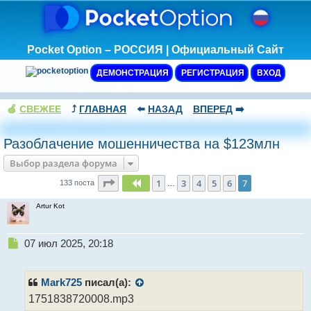
Pocket Option – РОССИЯ | Официальный Сайт
ДЕМОНСТРАЦИЯ
РЕГИСТРАЦИЯ
ВХОД
🍏
СВЕЖЕЕ
⤴️
ГЛАВНАЯ
⬅️
НАЗАД
ВПЕРЕД
➡️
Разоблачение мошенничества на $123млн
Выбор раздела форума
Страница
7
из
7
1
3
4
5
6
7
Пред.
133 поста
…
Artur Kot
Н
07 июл 2025, 20:18
е
п
р
Mark725
писал(а):
о
1751838720008.mp3
ч