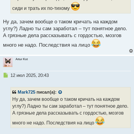
н
н
сиди и трать их по-тихому
ы
й
Ну да, зачем вообще о таком кричать на каждом
п
углу?) Ладно ты сам заработал – тут понятное дело.
о
с
А грязные дела рассказывать с гордостью, мозгов
т
много не надо. Последствия на лицо
Artur Kot
Н
12 июл 2025, 20:43
е
п
р
Mark725
писал(а):
о
Ну да, зачем вообще о таком кричать на каждом
ч
углу?) Ладно ты сам заработал – тут понятное дело.
и
т
А грязные дела рассказывать с гордостью, мозгов
а
много не надо. Последствия на лицо
н
н