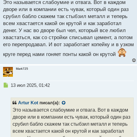
ы
Это называется слабоумие и отвага. Вот в каждом
й
дворе или в компании есть чувак, который один раз
п
срубил бабло скажем так стыбзил металл и теперь
о
с
всем хвастается какой он крутой и как заработал
т
денег. У нас во дворе был чел, который все любил
хвастаться, как со стройки списывал цемент, а потом
его перепродавал. И вот заработает копейку и в узком
круге перед нами гоняет понты какой он крутой
Mark725
Н
13 июл 2025, 01:42
е
п
р
Artur Kot
писал(а):
о
Это называется слабоумие и отвага. Вот в каждом
ч
дворе или в компании есть чувак, который один раз
и
т
срубил бабло скажем так стыбзил металл и теперь
а
всем хвастается какой он крутой и как заработал
н