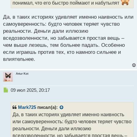
ы
понимал, что его быстро поймают и набутылят
й
п
Да, в таких историях удивляет именно наивность или
о
с
самоуверенность: будто человек теряет чувство
т
реальности. Деньги дали иллюзию
вседозволенности, но забывается простая вещь –
чем выше лезешь, тем больнее падать. Особенно
если играешь против тех, кто намного сильнее и
влиятельнее.
Artur Kot
Н
09 июл 2025, 20:17
е
п
р
Mark725
писал(а):
о
Да, в таких историях удивляет именно наивность
ч
или самоуверенность: будто человек теряет чувство
и
т
реальности. Деньги дали иллюзию
а
вседозволенности, но забывается простая вещь –