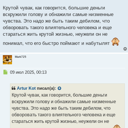
и
Крутой чувак, как говорится, большие деньги
т
а
вскружили голову и обнажили самые низменные
н
чувства. Это надо же быть таким дебилом, что
н
обворовать такого влиятельного человека и еще
ы
й
стараться жить крутой жизнью, неужели он не
п
понимал, что его быстро поймают и набутылят
о
с
т
Mark725
Н
09 июл 2025, 00:13
е
п
р
Artur Kot
писал(а):
о
Крутой чувак, как говорится, большие деньги
ч
вскружили голову и обнажили самые низменные
и
т
чувства. Это надо же быть таким дебилом, что
а
обворовать такого влиятельного человека и еще
н
стараться жить крутой жизнью, неужели он не
н