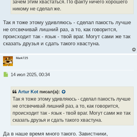
зачем этим хвастаться. По факту ничего хорошего
н
никому не сделал же.
н
ы
й
Так я тоже этому удивляюсь - сделал пакость лучше
п
не отсвечивай лишний раз, а то, как говорится,
о
происходит так - язык - твой враг. Могут сами же так
с
сказать друзья и сдать такого хвастуна.
т
Mark725
Н
14 июл 2025, 00:34
е
п
р
Artur Kot
писал(а):
о
Так я тоже этому удивляюсь - сделал пакость лучше
ч
не отсвечивай лишний раз, а то, как говорится,
и
т
происходит так - язык - твой враг. Могут сами же так
а
сказать друзья и сдать такого хвастуна.
н
н
Да в наше время много такого. Завистники,
ы