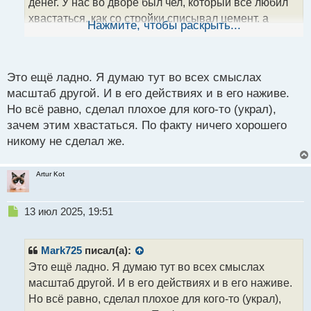
денег. У нас во дворе был чел, который все любил
н
хвастаться, как со стройки списывал цемент, а
ы
Нажмите, чтобы раскрыть...
й
потом его перепродавал. И вот заработает копейку
п
и в узком круге перед нами гоняет понты какой он
о
с
крутой
Это ещё ладно. Я думаю тут во всех смыслах
т
масштаб другой. И в его действиях и в его наживе.
Но всё равно, сделал плохое для кого-то (украл),
зачем этим хвастаться. По факту ничего хорошего
никому не сделал же.
Artur Kot
Н
13 июл 2025, 19:51
е
п
р
Mark725
писал(а):
о
Это ещё ладно. Я думаю тут во всех смыслах
ч
масштаб другой. И в его действиях и в его наживе.
и
т
Но всё равно, сделал плохое для кого-то (украл),
а