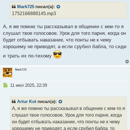
п
р
Mark725
писал(а):
о
1752166888145.mp3
ч
и
А, я же помню ты рассказывал в общении с кем-то я
т
а
слушал твое голосовое. Урок для того парня, когда он
н
будет отбывать наказание, что понты не к чему
н
хорошему не приводят, а если срубил бабла, то сиди
ы
й
и трать их по-тихому
п
о
с
Mark725
т
Н
11 июл 2025, 22:39
е
п
р
Artur Kot
писал(а):
о
А, я же помню ты рассказывал в общении с кем-то я
ч
слушал твое голосовое. Урок для того парня, когда
и
т
он будет отбывать наказание, что понты не к чему
а
хорошему не приводят, а если срубил бабла, то