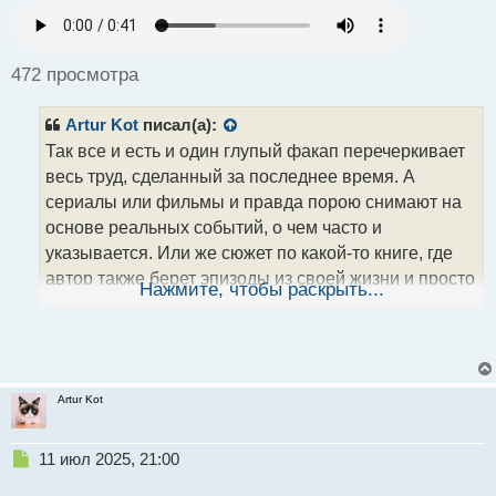
п
р
о
ч
472 просмотра
и
т
Artur Kot
писал(а):
а
н
Так все и есть и один глупый факап перечеркивает
н
весь труд, сделанный за последнее время. А
ы
сериалы или фильмы и правда порою снимают на
й
основе реальных событий, о чем часто и
п
о
указывается. Или же сюжет по какой-то книге, где
с
автор также берет эпизоды из своей жизни и просто
т
Нажмите, чтобы раскрыть...
дорабатывает, дополняет фантазиями для того,
чтобы было интересно читать
Artur Kot
Н
11 июл 2025, 21:00
е