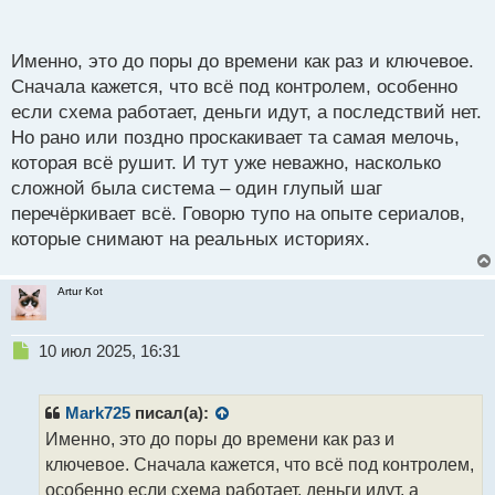
появляются серьезные проблемы..
До поры до
п
времени это в общем все.
о
с
Именно, это до поры до времени как раз и ключевое.
т
Сначала кажется, что всё под контролем, особенно
если схема работает, деньги идут, а последствий нет.
Но рано или поздно проскакивает та самая мелочь,
которая всё рушит. И тут уже неважно, насколько
сложной была система – один глупый шаг
перечёркивает всё. Говорю тупо на опыте сериалов,
которые снимают на реальных историях.
Artur Kot
Н
10 июл 2025, 16:31
е
п
р
Mark725
писал(а):
о
Именно, это до поры до времени как раз и
ч
ключевое. Сначала кажется, что всё под контролем,
и
т
особенно если схема работает, деньги идут, а