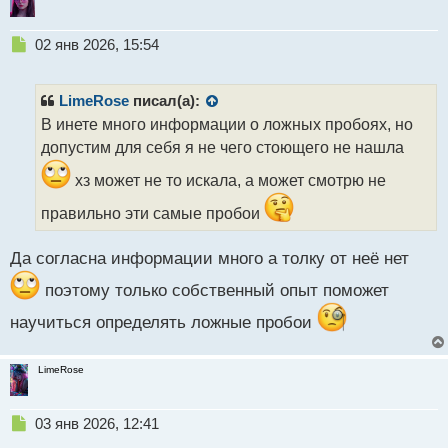
Н
02 янв 2026, 15:54
е
п
р
LimeRose
писал(а):
о
В инете много информации о ложных пробоях, но
ч
допустим для себя я не чего стоющего не нашла
и
т
хз может не то искала, а может смотрю не
а
н
правильно эти самые пробои
н
ы
Да согласна информации много а толку от неё нет
й
п
поэтому только собственный опыт поможет
о
с
научиться определять ложные пробои
т
LimeRose
Н
03 янв 2026, 12:41
е