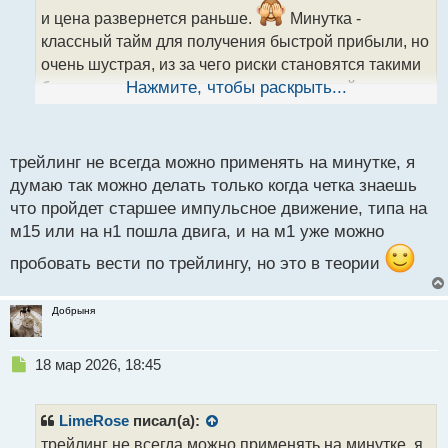
т
и цена развернется раньше.
Минутка -
а
классный тайм для получения быстрой прибыли, но
н
н
очень шустрая, из за чего риски становятся такими
ы
большими, что ставят под сомнение такой вариант
Нажмите, чтобы раскрыть...
й
п
заработка.
Хотя, если имеется опыт и основа с
о
четкими критериями, то можно и на этом тайме
с
трейлинг не всегда можно применять на минутке, я
т
работать с трейлингом.
думаю так можно делать только когда четка знаешь
что пройдет старшее импульсное движение, типа на
м15 или на н1 пошла двига, и на м1 уже можно
пробовать вести по трейлингу, но это в теории
Добрыня
Н
18 мар 2026, 18:45
е
п
р
LimeRose
писал(а):
о
трейлинг не всегда можно применять на минутке, я