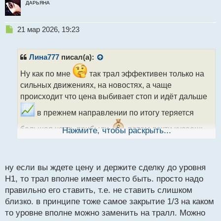
ДАРЬЯНА
Н
21 мар 2026, 19:23
е
п
р
Лина777
писал(а):
о
ч
Ну как по мне
так трал эффективен только на
и
сильных движениях, на новостях, а чаще
т
происходит что цена выбивает стоп и идёт дальше
а
н
в прежнем направлении по итогу теряется
н
ы
большая часть прибыли
потом локти кусаешь
Нажмите, чтобы раскрыть...
й
п
но конечно использовать его или нет каждый
о
трейдер решает сам
с
ну если вы ждете цену и держите сделку до уровня
т
Н1, то трал вполне имеет место быть. просто надо
правильно его ставить, т.е. не ставить слишком
близко. в принципе тоже самое закрытие 1/3 на каком
то уровне вполне можно заменить на тралл. Можно