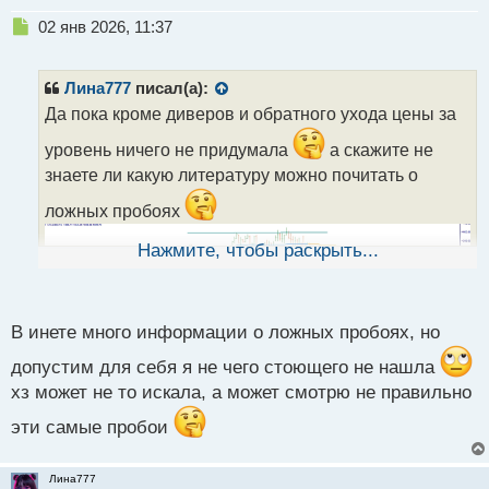
Н
02 янв 2026, 11:37
е
п
р
Лина777
писал(а):
о
Да пока кроме диверов и обратного ухода цены за
ч
и
уровень ничего не придумала
а скажите не
т
знаете ли какую литературу можно почитать о
а
н
ложных пробоях
н
ы
Нажмите, чтобы раскрыть...
й
п
о
с
В инете много информации о ложных пробоях, но
т
допустим для себя я не чего стоющего не нашла
хз может не то искала, а может смотрю не правильно
эти самые пробои
Лина777