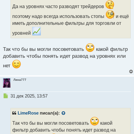
о
ч
Да на уровнях часто разводят трейдеров
и
поэтому надо всегда использовать стопы
и ещё
т
а
иметь дополнительные фильтры для торговли от
н
уровней
н
ы
й
Так что бы вы могли посоветовать
какой фильтр
п
о
добавить чтобы понять идет развод на уровнях или
с
т
нет
Лина777
Н
31 дек 2025, 13:57
е
п
р
LimeRose
писал(а):
о
ч
Так что бы вы могли посоветовать
какой
и
фильтр добавить чтобы понять идет развод на
т