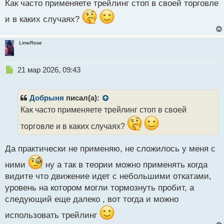
Как часто применяете трейлинг стоп в своей торговле
ы
й
и в каких случаях?
п
о
с
LimeRose
т
Н
21 мар 2026, 09:43
е
п
р
Добрыня
писал(а):
о
Как часто применяете трейлинг стоп в своей
ч
и
торговле и в каких случаях?
т
а
Да практически не применяю, не сложилось у меня с
н
н
ними
ну а так в теории можно применять когда
ы
видите что движение идет с небольшими откатами,
й
п
уровень на котором могли тормознуть пробит, а
о
следующий еще далеко , вот тогда и можно
с
т
использовать трейлинг