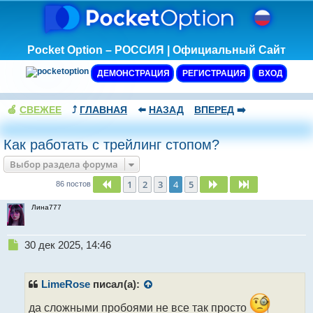
Pocket Option – РОССИЯ | Официальный Сайт
ДЕМОНСТРАЦИЯ
РЕГИСТРАЦИЯ
ВХОД
🍏
СВЕЖЕЕ
⤴️
ГЛАВНАЯ
⬅️
НАЗАД
ВПЕРЕД
➡️
Как работать с трейлинг стопом?
Выбор раздела форума
1
2
3
4
5
Пред.
След.
След.
86 постов
Лина777
Н
30 дек 2025, 14:46
е
п
р
LimeRose
писал(а):
о
ч
да сложными пробоями не все так просто