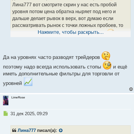
и
Лина777 вот смотрите скрин у нас есть пробой
т
уровня потом цена обратна ныряет под него и
а
дальше делает рывок в верх, вот думаю если
н
н
рассматривать рынок с точки ложных пробоев, то
ы
Нажмите, чтобы раскрыть...
здесь можно было начудить очень сильно
й
п
о
с
т
Да на уровнях часто разводят трейдеров
поэтому надо всегда использовать стопы
и ещё
иметь дополнительные фильтры для торговли от
уровней
LimeRose
Н
31 дек 2025, 09:29
е
п
р
Лина777
писал(а):