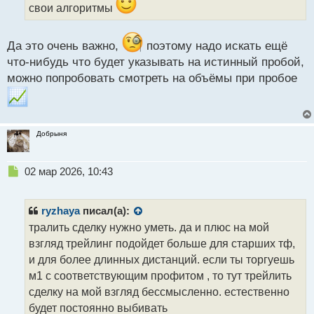
свои алгоритмы
а
н
н
Да это очень важно,
поэтому надо искать ещё
ы
что-нибудь что будет указывать на истинный пробой,
й
п
можно попробовать смотреть на объёмы при пробое
о
с
т
Добрыня
Н
02 мар 2026, 10:43
е
п
р
ryzhaya
писал(а):
о
тралить сделку нужно уметь. да и плюс на мой
ч
взгляд трейлинг подойдет больше для старших тф,
и
т
и для более длинных дистанций. если ты торгуешь
а
м1 с соответствующим профитом , то тут трейлить
н
сделку на мой взгляд бессмысленно. естественно
н
будет постоянно выбивать
ы