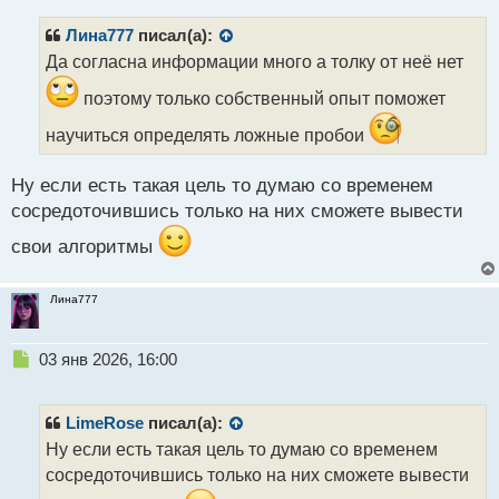
п
р
Лина777
писал(а):
о
Да согласна информации много а толку от неё нет
ч
и
поэтому только собственный опыт поможет
т
а
научиться определять ложные пробои
н
н
Ну если есть такая цель то думаю со временем
ы
сосредоточившись только на них сможете вывести
й
п
свои алгоритмы
о
с
т
Лина777
Н
03 янв 2026, 16:00
е
п
р
LimeRose
писал(а):
о
Ну если есть такая цель то думаю со временем
ч
сосредоточившись только на них сможете вывести
и
т