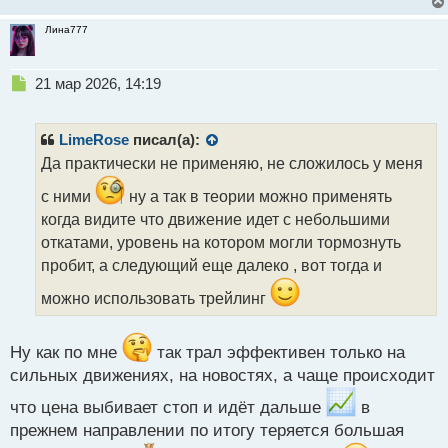
Лина777
Н
21 мар 2026, 14:19
е
п
р
LimeRose
писал(а):
о
Да практически не применяю, не сложилось у меня
ч
и
с ними
ну а так в теории можно применять
т
когда видите что движение идет с небольшими
а
откатами, уровень на котором могли тормознуть
н
н
пробит, а следующий еще далеко , вот тогда и
ы
можно использовать трейлинг
й
п
о
Ну как по мне
так трал эффективен только на
с
т
сильных движениях, на новостях, а чаще происходит
что цена выбивает стоп и идёт дальше
в
прежнем направлении по итогу теряется большая