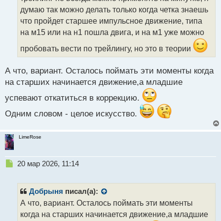
ч
думаю так можно делать только когда четка знаешь
и
т
что пройдет старшее импульсное движение, типа
а
на м15 или на н1 пошла двига, и на м1 уже можно
н
н
пробовать вести по трейлингу, но это в теории
ы
й
А что, вариант. Осталось поймать эти моменты когда
п
на старших начинается движение,а младшие
о
с
успевают откатиться в коррекцию.
т
Одним словом - целое искусство.
LimeRose
Н
20 мар 2026, 11:14
е
п
р
Добрыня
писал(а):
о
А что, вариант. Осталось поймать эти моменты
ч
когда на старших начинается движение,а младшие
и