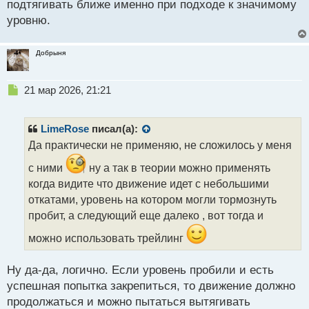
подтягивать ближе именно при подходе к значимому
уровню.
Добрыня
Н
21 мар 2026, 21:21
е
п
р
LimeRose
писал(а):
о
Да практически не применяю, не сложилось у меня
ч
и
с ними
ну а так в теории можно применять
т
когда видите что движение идет с небольшими
а
откатами, уровень на котором могли тормознуть
н
н
пробит, а следующий еще далеко , вот тогда и
ы
можно использовать трейлинг
й
п
о
Ну да-да, логично. Если уровень пробили и есть
с
успешная попытка закрепиться, то движение должно
т
продолжаться и можно пытаться вытягивать