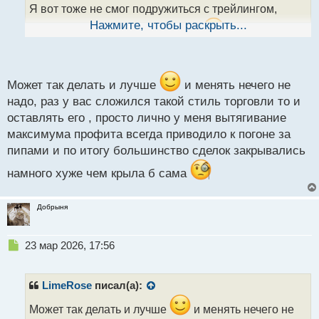
н
Я вот тоже не смог подружиться с трейлингом,
ы
Нажмите, чтобы раскрыть...
часто закрывало на коррекциях,
а движение
й
п
потом продолжалось.
о
Поэтому для меня проще, когда позиция
с
переведена в безубыток и частично фиксируюсь на
т
Может так делать и лучше
и менять нечего не
надо, раз у вас сложился такой стиль торговли то и
каждом уровне.
оставлять его , просто лично у меня вытягивание
максимума профита всегда приводило к погоне за
пипами и по итогу большинство сделок закрывались
намного хуже чем крыла б сама
Добрыня
Н
23 мар 2026, 17:56
е
п
р
LimeRose
писал(а):
о
ч
Может так делать и лучше
и менять нечего не