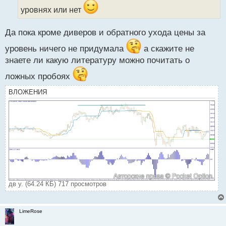
а
уровнях или нет
н
н
Да пока кроме диверов и обратного ухода цены за
ы
й
уровень ничего не придумала
а скажите не
п
знаете ли какую литературу можно почитать о
о
с
ложных пробоях
т
ВЛОЖЕНИЯ
дв у. (64.24 КБ) 717 просмотров
LimeRose