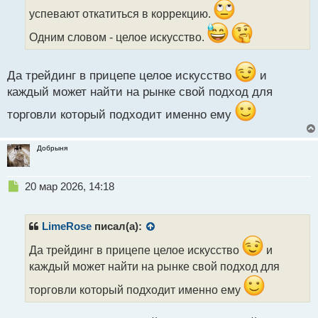
т
успевают откатиться в коррекцию.
а
н
Одним словом - целое искусство.
н
ы
й
Да трейдинг в прицепе целое искусство
и
п
каждый может найти на рынке свой подход для
о
с
торговли который подходит именно ему
т
Добрыня
Н
20 мар 2026, 14:18
е
п
р
LimeRose
писал(а):
о
ч
Да трейдинг в прицепе целое искусство
и
и
каждый может найти на рынке свой подход для
т
а
торговли который подходит именно ему
н
н