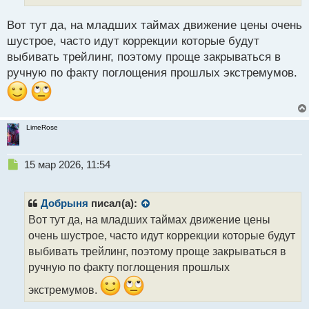
й
п
Вот тут да, на младших таймах движение цены очень
о
шустрое, часто идут коррекции которые будут
с
выбивать трейлинг, поэтому проще закрываться в
т
ручную по факту поглощения прошлых экстремумов.
LimeRose
Н
15 мар 2026, 11:54
е
п
р
Добрыня
писал(а):
о
Вот тут да, на младших таймах движение цены
ч
очень шустрое, часто идут коррекции которые будут
и
т
выбивать трейлинг, поэтому проще закрываться в
а
ручную по факту поглощения прошлых
н
н
экстремумов.
ы