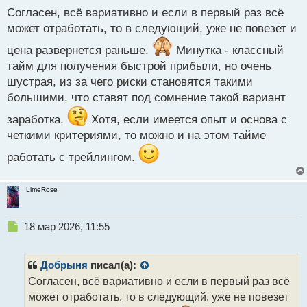
п
Согласен, всё вариативно и если в первый раз всё
о
может отработать, то в следующий, уже не повезет и
с
т
цена развернется раньше.
Минутка - классный
тайм для получения быстрой прибыли, но очень
шустрая, из за чего риски становятся такими
большими, что ставят под сомнение такой вариант
заработка.
Хотя, если имеется опыт и основа с
четкими критериями, то можно и на этом тайме
работать с трейлингом.
LimeRose
Н
18 мар 2026, 11:55
е
п
р
Добрыня
писал(а):
о
Согласен, всё вариативно и если в первый раз всё
ч
может отработать, то в следующий, уже не повезет
и