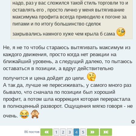
и
надо, раз у вас сложился такой стиль торговли то и
т
оставлять его , просто лично у меня вытягивание
а
максимума профита всегда приводило к погоне за
н
н
пипами и по итогу большинство сделок
ы
закрывались намного хуже чем крыла б сама
й
п
о
Не, я не то чтобы стараюсь вытягивать максимум из
с
каждого движения, просто когда нет реакции на
т
ближайший уровень, а следущий далеко, то пытаюсь
оставаться в позиции, а вдруг действительно
получится и цена дойдет до цели.
А так да, лучше не пересиживать, у самого много раз
бывало, что сначала по позиции был хороший
профит, а потом шла коррекция которая перерастала
в полноценный разворот. Ощущения мягко говоря - не
очень.
1
2
3
4
5
Пред.
След.
След.
86 постов