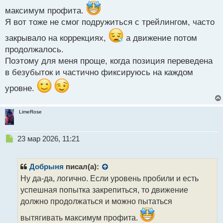
максимум профита.
Я вот тоже не смог подружиться с трейлингом, часто
закрывало на коррекциях,
а движение потом
продолжалось.
Поэтому для меня проще, когда позиция переведена
в безубыток и частично фиксируюсь на каждом
уровне.
LimeRose
Н
23 мар 2026, 11:21
е
п
р
Добрыня
писал(а):
о
Ну да-да, логично. Если уровень пробили и есть
ч
успешная попытка закрепиться, то движение
и
т
должно продолжаться и можно пытаться
а
вытягивать максимум профита.
н