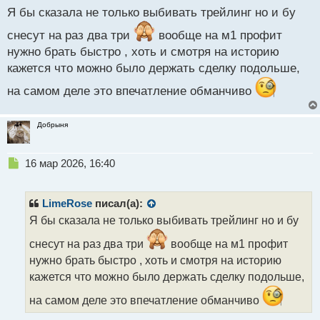
й
Я бы сказала не только выбивать трейлинг но и бу
п
о
снесут на раз два три
вообще на м1 профит
с
нужно брать быстро , хоть и смотря на историю
т
кажется что можно было держать сделку подольше,
на самом деле это впечатление обманчиво
Добрыня
Н
16 мар 2026, 16:40
е
п
р
LimeRose
писал(а):
о
Я бы сказала не только выбивать трейлинг но и бу
ч
и
снесут на раз два три
вообще на м1 профит
т
нужно брать быстро , хоть и смотря на историю
а
кажется что можно было держать сделку подольше,
н
н
на самом деле это впечатление обманчиво
ы
й