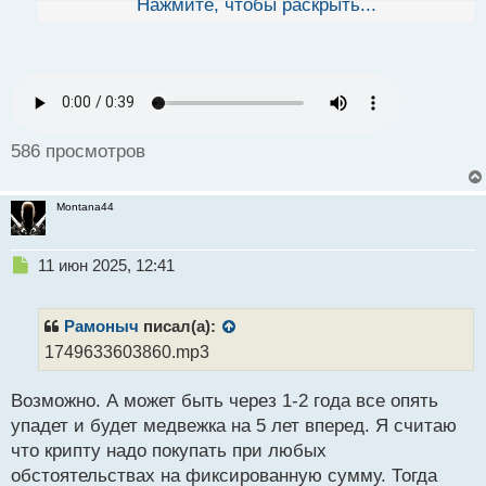
Нажмите, чтобы раскрыть...
й
Интересно будет посмотреть, как это отразится на
п
мировой финансовой системе, особенно если они
о
действительно сделают ставку на биток, как
с
цифровое золото.
т
586 просмотров
Montana44
Н
11 июн 2025, 12:41
е
п
р
Рамоныч
писал(а):
о
1749633603860.mp3
ч
и
Возможно. А может быть через 1-2 года все опять
т
а
упадет и будет медвежка на 5 лет вперед. Я считаю
н
что крипту надо покупать при любых
н
обстоятельствах на фиксированную сумму. Тогда
ы