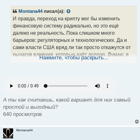
п
р
Montana44
писал(а):
о
И правда, переход на крипту мог бы изменить
ч
финансовую систему радикально, но это ещё
и
т
далеко не реальность. Пока слишком много
а
барьеров: регуляторных и технологических. Да и
н
сами власти США вряд ли так просто откажутся от
н
рычагов влияния, которые даёт доллар. Думаю, в
ы
Нажмите, чтобы раскрыть...
й
ближайшие 5–10 лет крипта скорее дополнит
п
систему, чем заменит её. А ты как думаешь,
о
возможен ли полный отказ от фиата, и если да, то в
с
какие сроки?
т
А ты как считаешь, какой вариант для них самый
простой и выгодный?
640 просмотров
Montana44