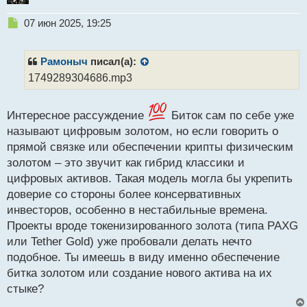
Н
07 июн 2025, 19:25
е
п
р
Рамоныч
писал(а):
о
1749289304686.mp3
ч
и
т
Интересное рассуждение
Биток сам по себе уже
а
называют цифровым золотом, но если говорить о
н
н
прямой связке или обеспечении крипты физическим
ы
золотом – это звучит как гибрид классики и
й
цифровых активов. Такая модель могла бы укрепить
п
доверие со стороны более консервативных
о
с
инвесторов, особенно в нестабильные времена.
т
Проекты вроде токенизированного золота (типа PAXG
или Tether Gold) уже пробовали делать нечто
подобное. Ты имеешь в виду именно обеспечение
битка золотом или создание нового актива на их
стыке?