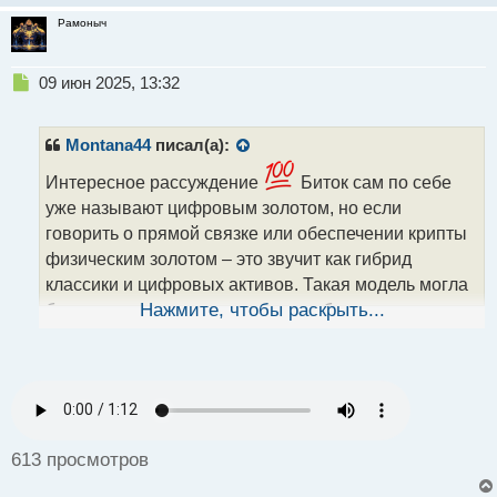
Рамоныч
Н
09 июн 2025, 13:32
е
п
р
Montana44
писал(а):
о
ч
Интересное рассуждение
Биток сам по себе
и
уже называют цифровым золотом, но если
т
говорить о прямой связке или обеспечении крипты
а
физическим золотом – это звучит как гибрид
н
н
классики и цифровых активов. Такая модель могла
ы
бы укрепить доверие со стороны более
Нажмите, чтобы раскрыть...
й
консервативных инвесторов, особенно в
п
нестабильные времена. Проекты вроде
о
с
токенизированного золота (типа PAXG или Tether
т
Gold) уже пробовали делать нечто подобное. Ты
имеешь в виду именно обеспечение битка золотом
613 просмотров
или создание нового актива на их стыке?