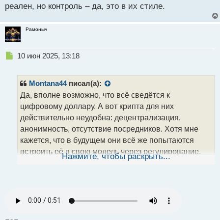
реален, но контроль – да, это в их стиле.
Рамоныч
Н
10 июн 2025, 13:18
е
п
р
Montana44
писал(а):
о
Да, вполне возможно, что всё сведётся к
ч
цифровому доллару. А вот крипта для них
и
т
действительно неудобна: децентрализация,
а
анонимность, отсутствие посредников. Хотя мне
н
кажется, что в будущем они всё же попытаются
н
встроить её в свою модель через регулирование.
ы
Нажмите, чтобы раскрыть...
й
Полный отказ вряд ли реален, но контроль – да, это
п
в их стиле.
о
с
т