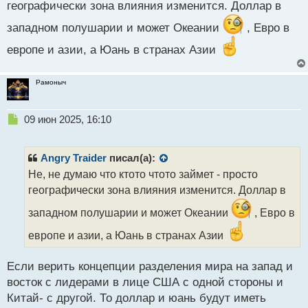
р
географически зона влияния изменится. Доллар в
о
западном полушарии и может Океании
ч
, Евро в
и
европе и азии, а Юань в странах Азии
т
а
н
Рамоныч
н
ы
й
Н
09 июн 2025, 16:10
п
е
о
п
с
р
Angry Traider
писал(а):
т
о
Не, не думаю что ктото чтото займет - просто
ч
географически зона влияния изменится. Доллар в
и
т
западном полушарии и может Океании
, Евро в
а
н
европе и азии, а Юань в странах Азии
н
ы
Если верить концепции разделения мира на запад и
й
п
восток с лидерами в лице США с одной стороны и
о
Китай- с другой. То доллар и юань будут иметь
с