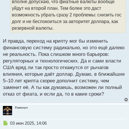
вполне допускаю, что фиатные валюты вообще
и
т
уйдут на второй план. Тем более это даст
а
возможность убрать сразу 2 проблемы: снизить гос
н
долг и не беспокоиться за авторитет доллара, как
н
резервной валюты.
ы
й
п
И правда, переход на крипту мог бы изменить
о
финансовую систему радикально, но это ещё далеко
с
не реальность. Пока слишком много барьеров:
т
регуляторных и технологических. Да и сами власти
США вряд ли так просто откажутся от рычагов
влияния, которые даёт доллар. Думаю, в ближайшие
5–10 лет крипта скорее дополнит систему, чем
заменит её. А ты как думаешь, возможен ли полный
отказ от фиата, и если да, то в какие сроки?
Рамоныч
Н
03 июн 2025, 14:06
е