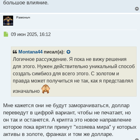
большое влияние.
т
Рамоныч
Н
09 июн 2025, 16:12
е
п
р
Montana44
писал(а):
о
Логичное рассуждение. Я пока не вижу решения
ч
для этого. Нужен действительно уникальный способ
и
т
создать симбиоз для всего этого. С золотом и
а
правда может получиться не так, как я представлял
н
н
изначально
ы
й
Мне кажется они не будут заморачиваться, доллар
п
переведут в цифрой вариант, чтобы не печатает, но
о
с
он так и останется. А крипта это новое направление
т
которое пока врятли примут "хозяева мира" у которых
активы в золоте, франках и том же долларе.