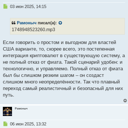
Н
03 июн 2025, 14:15
е
п
р
Рамоныч
писал(а):
о
1748948523260.mp3
ч
и
Если говорить о простом и выгодном для властей
т
а
США варианте, то, скорее всего, это постепенная
н
интеграция криптовалют в существующую систему, а
н
не полный отказ от фиата. Такой сценарий удобен: и
ы
й
технологично, и управляемо. Полный отказ от фиата
п
был бы слишком резким шагом – он создаст
о
слишком много неопределённости. Так что плавный
с
переход самый реалистичный и безопасный для них
т
путь.
Рамоныч
Н
06 июн 2025, 13:32