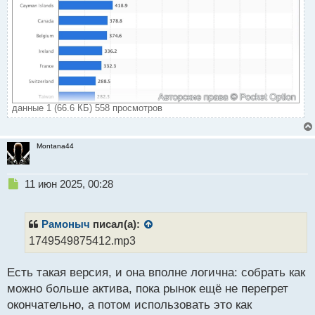
данные 1 (66.6 КБ) 558 просмотров
Montana44
Н
11 июн 2025, 00:28
е
п
р
Рамоныч
писал(а):
о
1749549875412.mp3
ч
и
Есть такая версия, и она вполне логична: собрать как
т
а
можно больше актива, пока рынок ещё не перегрет
н
окончательно, а потом использовать это как
н