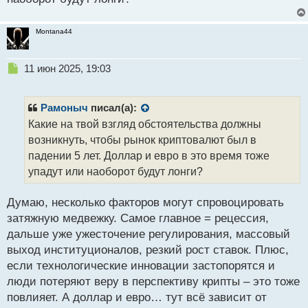
Montana44
Н
11 июн 2025, 19:03
е
п
р
Рамоныч
писал(а):
о
Какие на твой взгляд обстоятельства должны
ч
возникнуть, чтобы рынок криптовалют был в
и
т
падении 5 лет. Доллар и евро в это время тоже
а
упадут или наоборот будут лонги?
н
н
Думаю, несколько факторов могут спровоцировать
ы
й
затяжную медвежку. Самое главное = рецессия,
п
дальше уже ужесточение регулирования, массовый
о
выход институционалов, резкий рост ставок. Плюс,
с
если технологические инновации застопорятся и
т
люди потеряют веру в перспективу крипты – это тоже
повлияет. А доллар и евро… тут всё зависит от