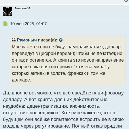
Montana44
Н
10 июн 2025, 01:07
е
п
р
Рамоныч
писал(а):
о
Мне кажется они не будут заморачиваться, доллар
ч
переведут в цифрой вариант, чтобы не печатает, но
и
т
он так и останется. А крипта это новое направление
а
которое пока врятли примут "хозяева мира" у
н
которых активы в золоте, франках и том же
н
долларе.
ы
й
п
Да, вполне возможно, что всё сведётся к цифровому
о
доллару. А вот крипта для них действительно
с
неудобна: децентрализация, анонимность,
т
отсутствие посредников. Хотя мне кажется, что в
будущем они всё же попытаются встроить её в свою
модель через регулирование. Полный отказ вряд ли