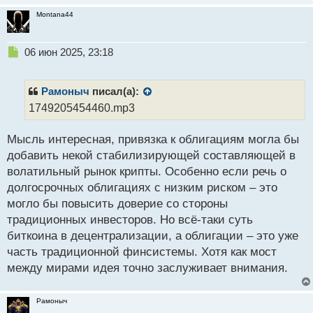
Montana44
Н
06 июн 2025, 23:18
е
п
р
Рамоныч
писал(а):
о
1749205454460.mp3
ч
и
Мысль интересная, привязка к облигациям могла бы
т
а
добавить некой стабилизирующей составляющей в
н
волатильный рынок крипты. Особенно если речь о
н
долгосрочных облигациях с низким риском – это
ы
й
могло бы повысить доверие со стороны
п
традиционных инвесторов. Но всё-таки суть
о
биткоина в децентрализации, а облигации – это уже
с
часть традиционной финсистемы. Хотя как мост
т
между мирами идея точно заслуживает внимания.
Рамоныч