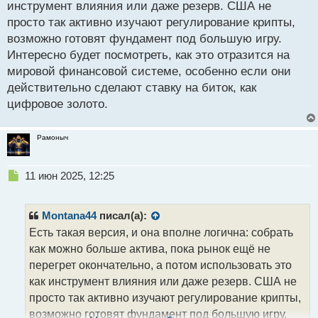
инструмент влияния или даже резерв. США не
ы
й
просто так активно изучают регулирование крипты,
п
возможно готовят фундамент под большую игру.
о
Интересно будет посмотреть, как это отразится на
с
мировой финансовой системе, особенно если они
т
действительно сделают ставку на биток, как
цифровое золото.
Рамоныч
Н
11 июн 2025, 12:25
е
п
р
Montana44
писал(а):
о
Есть такая версия, и она вполне логична: собрать
ч
как можно больше актива, пока рынок ещё не
и
т
перегрет окончательно, а потом использовать это
а
как инструмент влияния или даже резерв. США не
н
просто так активно изучают регулирование крипты,
н
возможно готовят фундамент под большую игру.
ы