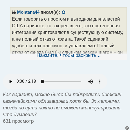
е
п
р
Montana44
писал(а):
о
Если говорить о простом и выгодном для властей
ч
США варианте, то, скорее всего, это постепенная
и
т
интеграция криптовалют в существующую систему,
а
а не полный отказ от фиата. Такой сценарий
н
удобен: и технологично, и управляемо. Полный
н
отказ от фиата был бы слишком резким шагом – он
ы
Нажмите, чтобы раскрыть...
й
создаст слишком много неопределённости. Так что
п
плавный переход самый реалистичный и
о
безопасный для них путь.
с
т
Как вариант, можно было бы подкрепить биткоин
казначейскими облигациями хотя бы 3х летними,
тогда по сути никто не сможет манипулировать,
что думаешь?
631 просмотр