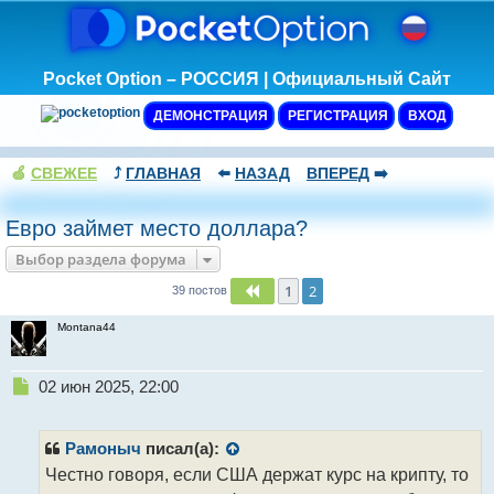
Pocket Option – РОССИЯ | Официальный Сайт
ДЕМОНСТРАЦИЯ
РЕГИСТРАЦИЯ
ВХОД
🍏
СВЕЖЕЕ
⤴️
ГЛАВНАЯ
⬅️
НАЗАД
ВПЕРЕД
➡️
Евро займет место доллара?
Выбор раздела форума
1
2
Пред.
39 постов
Montana44
Н
02 июн 2025, 22:00
е
п
р
Рамоныч
писал(а):
о
Честно говоря, если США держат курс на крипту, то
ч