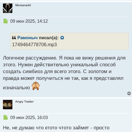
Montana44
Н
09 июн 2025, 14:12
е
п
р
Рамоныч
писал(а):
о
1749464778706.mp3
ч
и
Логичное рассуждение. Я пока не вижу решения для
т
а
этого. Нужен действительно уникальный способ
н
создать симбиоз для всего этого. С золотом и
н
правда может получиться не так, как я представлял
ы
й
изначально
п
о
с
Angry Traider
т
Н
09 июн 2025, 16:03
е
Не, не думаю что ктото чтото займет - просто
п