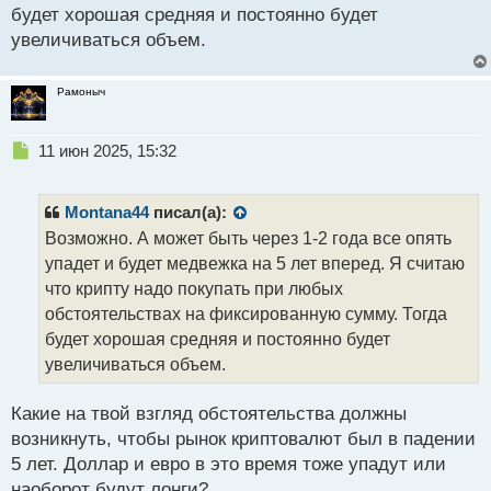
й
будет хорошая средняя и постоянно будет
п
увеличиваться объем.
о
с
т
Рамоныч
Н
11 июн 2025, 15:32
е
п
р
Montana44
писал(а):
о
Возможно. А может быть через 1-2 года все опять
ч
упадет и будет медвежка на 5 лет вперед. Я считаю
и
т
что крипту надо покупать при любых
а
обстоятельствах на фиксированную сумму. Тогда
н
будет хорошая средняя и постоянно будет
н
увеличиваться объем.
ы
й
п
Какие на твой взгляд обстоятельства должны
о
возникнуть, чтобы рынок криптовалют был в падении
с
5 лет. Доллар и евро в это время тоже упадут или
т
наоборот будут лонги?