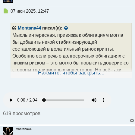
Н
07 июн 2025, 12:47
е
п
р
Montana44
писал(а):
о
Мысль интересная, привязка к облигациям могла
ч
бы добавить некой стабилизирующей
и
т
составляющей в волатильный рынок крипты.
а
Особенно если речь о долгосрочных облигациях с
н
низким риском – это могло бы повысить доверие со
н
стороны традиционных инвесторов. Но всё-таки
ы
Нажмите, чтобы раскрыть...
й
суть биткоина в децентрализации, а облигации – это
п
уже часть традиционной финсистемы. Хотя как
о
мост между мирами идея точно заслуживает
с
внимания.
т
619 просмотров
Montana44