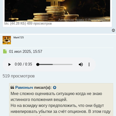
btc (44.28 КБ) 489 просмотров
Mark725
Н
01 июл 2025, 15:57
е
п
р
о
ч
519 просмотров
и
т
Рамоныч
писал(а):
а
н
Мне сложно оценивать ситуацию когда не знаю
н
истинного положения вещей.
ы
Но на вскидку могу предположить, что они будут
й
нивелировать убытки за счёт опционов. В этом году
п