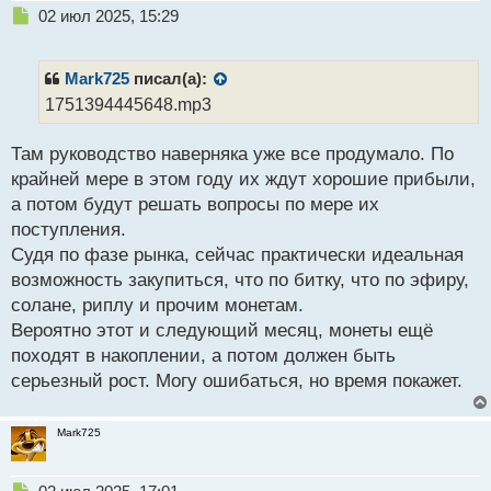
Н
02 июл 2025, 15:29
е
п
р
Mark725
писал(а):
о
1751394445648.mp3
ч
и
Там руководство наверняка уже все продумало. По
т
а
крайней мере в этом году их ждут хорошие прибыли,
н
а потом будут решать вопросы по мере их
н
поступления.
ы
й
Судя по фазе рынка, сейчас практически идеальная
п
возможность закупиться, что по битку, что по эфиру,
о
солане, риплу и прочим монетам.
с
Вероятно этот и следующий месяц, монеты ещё
т
походят в накоплении, а потом должен быть
серьезный рост. Могу ошибаться, но время покажет.
Mark725
Н