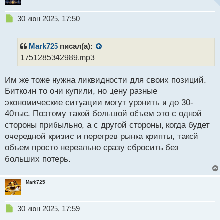
Н
30 июн 2025, 17:50
е
п
р
Mark725
писал(а):
о
1751285342989.mp3
ч
и
Им же тоже нужна ликвидности для своих позиций.
т
а
Биткоин то они купили, но цену разные
н
экономические ситуации могут уронить и до 30-
н
40тыс. Поэтому такой большой объем это с одной
ы
й
стороны прибыльно, а с другой стороны, когда будет
п
очередной кризис и перегрев рынка крипты, такой
о
объем просто нереально сразу сбросить без
с
больших потерь.
т
Mark725
Н
30 июн 2025, 17:59
е