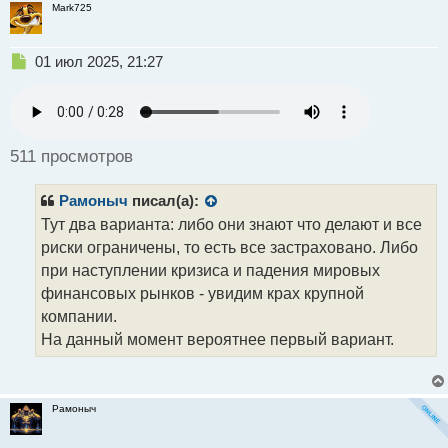
Mark725
с
т
Н
01 июл 2025, 21:27
е
п
р
о
ч
511 просмотров
и
т
Рамоныч
писал(а):
а
н
Тут два варианта: либо они знают что делают и все
н
риски ограничены, то есть все застраховано. Либо
ы
при наступлении кризиса и падения мировых
й
финансовых рынков - увидим крах крупной
п
о
компании.
с
На данный момент вероятнее первый вариант.
т
Рамоныч