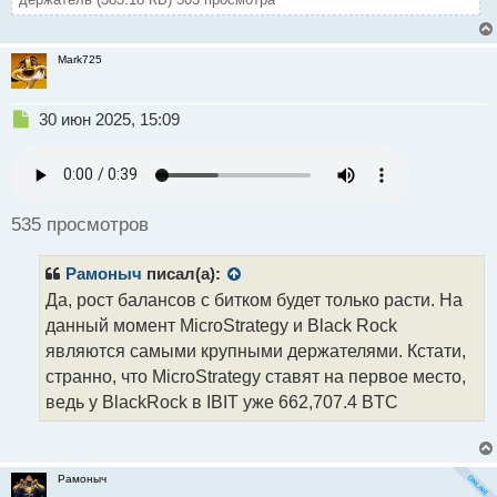
Mark725
Н
30 июн 2025, 15:09
е
п
р
о
ч
535 просмотров
и
т
Рамоныч
писал(а):
а
н
Да, рост балансов с битком будет только расти. На
н
данный момент MicroStrategy и Black Rock
ы
являются самыми крупными держателями. Кстати,
й
странно, что MicroStrategy ставят на первое место,
п
о
ведь у BlackRock в IBIT уже 662,707.4 BTC
с
т
Рамоныч