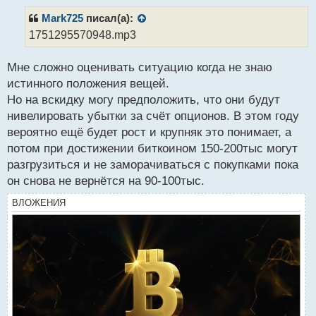
п
р
Mark725
писал(а):
о
1751295570948.mp3
ч
и
Мне сложно оценивать ситуацию когда не знаю
т
а
истинного положения вещей.
н
Но на вскидку могу предположить, что они будут
н
нивелировать убытки за счёт опционов. В этом году
ы
й
вероятно ещё будет рост и крупняк это понимает, а
п
потом при достижении биткоином 150-200тыс могут
о
разгрузиться и не заморачиваться с покупками пока
с
он снова не вернётся на 90-100тыс.
т
ВЛОЖЕНИЯ