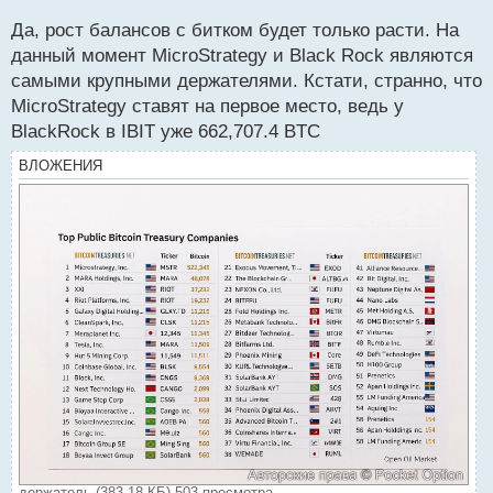
и
Да, рост балансов с битком будет только расти. На
т
а
данный момент MicroStrategy и Black Rock являются
н
самыми крупными держателями. Кстати, странно, что
н
MicroStrategy ставят на первое место, ведь у
ы
й
BlackRock в IBIT уже 662,707.4 BTC
п
ВЛОЖЕНИЯ
о
с
т
держатель (383.18 КБ) 503 просмотра