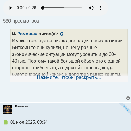
п
р
о
ч
530 просмотров
и
т
Рамоныч
писал(а):
а
н
Им же тоже нужна ликвидности для своих позиций.
н
Биткоин то они купили, но цену разные
ы
экономические ситуации могут уронить и до 30-
й
40тыс. Поэтому такой большой объем это с одной
п
о
стороны прибыльно, а с другой стороны, когда
с
будет очередной кризис и перегрев рынка крипты,
т
Нажмите, чтобы раскрыть...
такой объем просто нереально сразу сбросить без
больших потерь.
Рамоныч
Н
01 июл 2025, 09:34
е