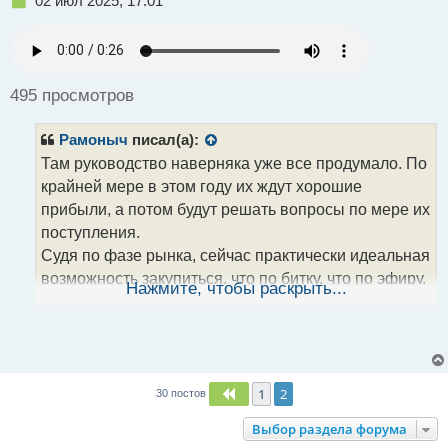
02 июл 2025, 17:01
е
п
р
о
ч
495 просмотров
и
т
Рамоныч
писал(а):
а
н
Там руководство наверняка уже все продумало. По
н
крайней мере в этом году их ждут хорошие
ы
прибыли, а потом будут решать вопросы по мере их
й
поступления.
п
о
Судя по фазе рынка, сейчас практически идеальная
с
возможность закупиться, что по битку, что по эфиру,
т
Нажмите, чтобы раскрыть...
солане, риплу и прочим монетам.
Вероятно этот и следующий месяц, монеты ещё
походят в накоплении, а потом должен быть
серьезный рост. Могу ошибаться, но время покажет.
1
2
Пред.
30 постов
Выбор раздела форума