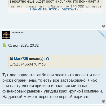
о
вероятно ещё будет рост и крупняк это понимает, а
с
потом при достижении биткоином 150-200тыс могут
т
Нажмите, чтобы раскрыть...
разгрузиться и не заморачиваться с покупками пока
он снова не вернётся на 90-100тыс.
Рамоныч
Н
01 июл 2025, 20:32
е
п
р
Mark725
писал(а):
о
1751374660476.mp3
ч
и
Тут два варианта: либо они знают что делают и все
т
а
риски ограничены, то есть все застраховано. Либо
н
при наступлении кризиса и падения мировых
н
финансовых рынков - увидим крах крупной компании.
ы
й
На данный момент вероятнее первый вариант.
п
о