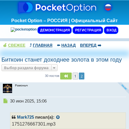
Pocket Option – РОССИЯ | Официальный Сайт
ДЕМОНСТРАЦИЯ
РЕГИСТРАЦИЯ
ВХОД
🍏
СВЕЖЕЕ
⤴️
ГЛАВНАЯ
⬅️
НАЗАД
ВПЕРЕД
➡️
Биткоин станет доходнее золота в этом году
Выбор раздела форума
1
2
Пред.
30 постов
Рамоныч
Н
30 июн 2025, 15:06
е
п
р
Mark725
писал(а):
о
1751276667301.mp3
ч