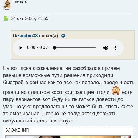
Timon_S
Н
24 окт 2025, 21:59
е
п
р
sophic33
писал(а):
о
ч
и
т
а
н
Ну вот пока к сожалению не разобрался причем
н
раньше возможные пути решения приходили
ы
быстрей а сейчас как то все как попало.. вроде и есть
й
п
граали но слишком короткоиграющие чтоли
есть
о
пару вариантов вот буду их пытаться довести до
с
ума..но уже предполагаю что может быть опять какое
т
то смазывание ...карчо не получается держать
визуальный фильтр в тонусе
ВЛОЖЕНИЯ