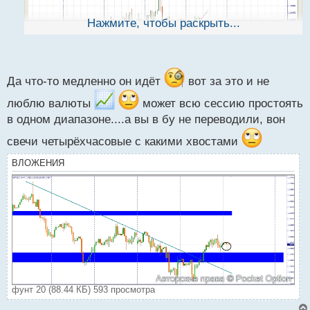
н
ы
Нажмите, чтобы раскрыть...
й
п
о
с
т
Да что-то медленно он идёт
вот за это и не
люблю валюты
может всю сессию простоять
в одном диапазоне....а вы в бу не переводили, вон
свечи четырёхчасовые с какими хвостами
ВЛОЖЕНИЯ
фунт 20 (88.44 КБ) 593 просмотра