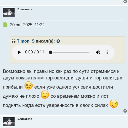
Елизавета
Н
20 окт 2025, 11:22
е
п
р
Timon_S
писал(а):
о
ч
и
т
а
н
Возможно вы правы но как раз по сути стремимся к
н
двум показателям торговля для души и торговля для
ы
й
прибыли
если уже одного условия достигли
п
думаю не плохо
со временем можно и лот
о
с
поднять когда есть уверенность в своих силах
т
Елизавета