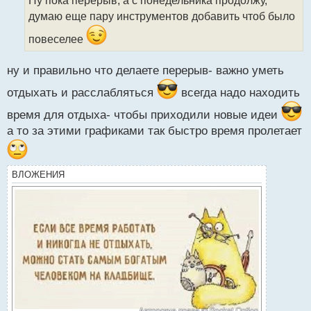
ч
думаю еще пару инструментов добавить чтоб было
и
т
повеселее
а
н
н
ну и правильно что делаете перерыв- важно уметь
ы
отдыхать и расслабляться
всегда надо находить
й
п
время для отдыха- чтобы приходили новые идеи
о
а то за этими графиками так быстро время пролетает
с
т
ВЛОЖЕНИЯ