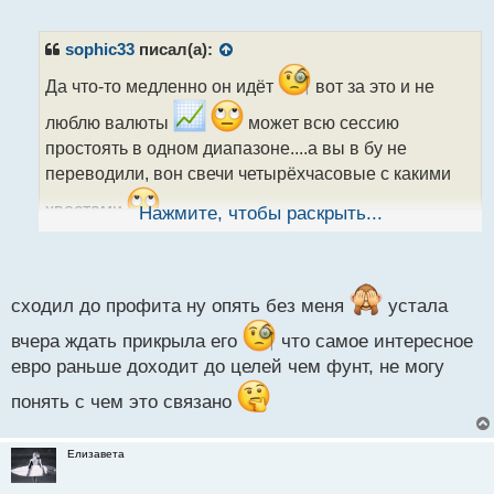
е
п
р
sophic33
писал(а):
о
ч
Да что-то медленно он идёт
вот за это и не
и
люблю валюты
может всю сессию
т
а
простоять в одном диапазоне....а вы в бу не
н
переводили, вон свечи четырёхчасовые с какими
н
ы
хвостами
Нажмите, чтобы раскрыть...
й
п
о
с
т
сходил до профита ну опять без меня
устала
вчера ждать прикрыла его
что самое интересное
евро раньше доходит до целей чем фунт, не могу
понять с чем это связано
Елизавета