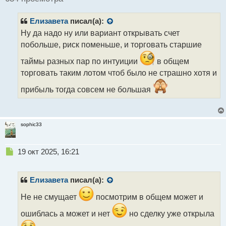
и
т
Елизавета
писал(а):
а
н
Ну да надо ну или вариант открывать счет
н
побольше, риск поменьше, и торговать старшие
ы
й
таймы разных пар по интуиции
в общем
п
торговать таким лотом чтоб было не страшно хотя и
о
с
прибыль тогда совсем не большая
т
sophic33
Н
19 окт 2025, 16:21
е
п
р
Елизавета
писал(а):
о
ч
Не не смущает
посмотрим в общем может и
и
ошиблась а может и нет
но сделку уже открыла
т
а