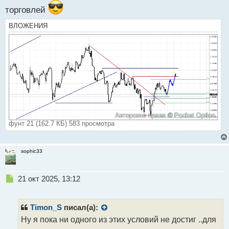
торговлей
ВЛОЖЕНИЯ
фунт 21 (162.7 КБ) 583 просмотра
sophic33
Н
21 окт 2025, 13:12
е
п
р
Timon_S
писал(а):
о
Ну я пока ни одного из этих условий не достиг ..для
ч