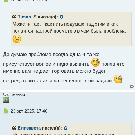
е
п
р
Timon_S
писал(а):
о
Может и так ... как нить подумаю над этим и как
ч
появится настрой посмотрю в чем была проблема
и
т
а
н
н
Да думаю проблема всегда одна и та же
ы
присутствует вот ее и надо выявить
поняв что
й
п
именно вам не дает торговать можно будет
о
сосредоточить силы на решении этой задачи
с
т
sophic33
Н
23 окт 2025, 17:46
е
п
р
Елизавета
писал(а):
о
Ну пока перерыв, а с понедельника продолжу,