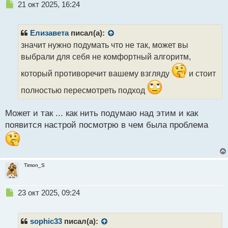
Н
21 окт 2025, 16:24
е
п
р
Елизавета
писал(а):
о
значит нужно подумать что не так, может вы
ч
выбрали для себя не комфортный алгоритм,
и
т
который противоречит вашему взгляду
и стоит
а
н
полностью пересмотреть подход
н
ы
Может и так ... как нить подумаю над этим и как
й
п
появится настрой посмотрю в чем была проблема
о
с
т
Timon_S
Н
23 окт 2025, 09:24
е
п
р
sophic33
писал(а):