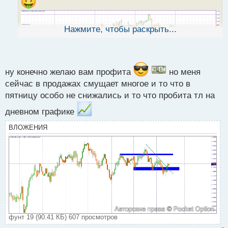
н
н
ы
Нажмите, чтобы раскрыть...
й
п
о
с
т
ну конечно желаю вам профита
но меня
сейчас в продажах смущает многое и то что в
пятницу особо не снижались и то что пробита тл на
дневном графике
ВЛОЖЕНИЯ
фунт 19 (90.41 КБ) 607 просмотров