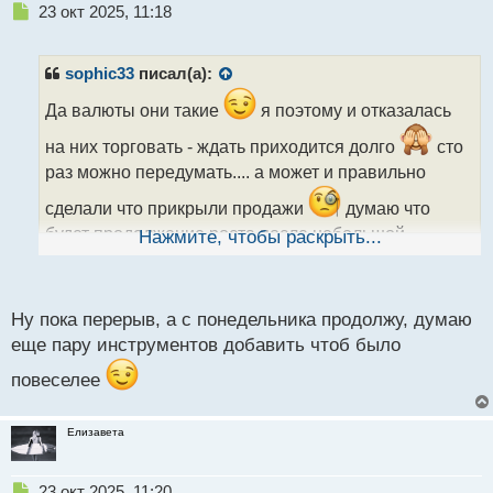
Н
23 окт 2025, 11:18
е
п
р
sophic33
писал(а):
о
ч
Да валюты они такие
я поэтому и отказалась
и
на них торговать - ждать приходится долго
сто
т
а
раз можно передумать.... а может и правильно
н
сделали что прикрыли продажи
думаю что
н
ы
будет продолжение роста после небольшой
Нажмите, чтобы раскрыть...
й
п
коррекции вниз.
Лиза обязательно
о
выкладывайте свои сделки - очень интересно
с
Ну пока перерыв, а с понедельника продолжу, думаю
т
наблюдать за вашей торговлей
еще пару инструментов добавить чтоб было
повеселее
Елизавета
Н
23 окт 2025, 11:20