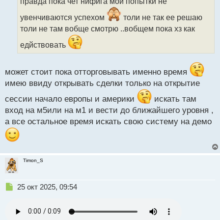
правда пока чет нифига мои попытки не
и
т
увенчиваются успехом
толи не так ее решаю
а
толи не там вобще смотрю ..вобщем пока хз как
н
н
едйствовать
ы
й
п
может стоит пока отторговывать именно время
о
имею ввиду открывать сделки только на открытие
с
т
сессии начало европы и америки
искать там
вход на м5или на м1 и вести до ближайшего уровня ,
а все остальное время искать свою систему на демо
Timon_S
Н
25 окт 2025, 09:54
е
п
р