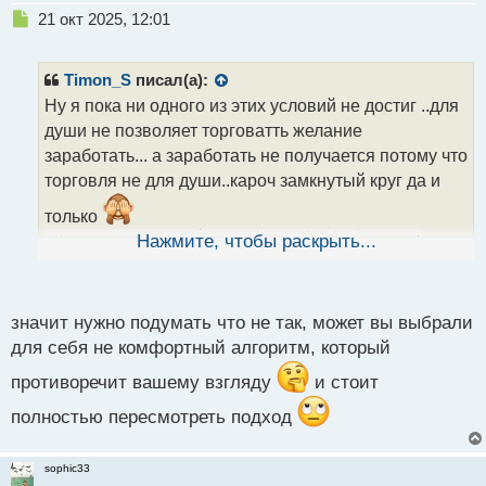
Н
21 окт 2025, 12:01
е
п
р
Timon_S
писал(а):
о
Ну я пока ни одного из этих условий не достиг ..для
ч
души не позволяет торговатть желание
и
т
заработать... а заработать не получается потому что
а
торговля не для души..кароч замкнутый круг да и
н
н
только
ы
Нажмите, чтобы раскрыть...
й
п
о
с
значит нужно подумать что не так, может вы выбрали
т
для себя не комфортный алгоритм, который
противоречит вашему взгляду
и стоит
полностью пересмотреть подход
sophic33