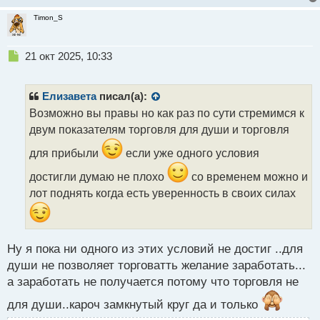
Timon_S
Н
21 окт 2025, 10:33
е
п
р
Елизавета
писал(а):
о
Возможно вы правы но как раз по сути стремимся к
ч
двум показателям торговля для души и торговля
и
т
для прибыли
если уже одного условия
а
н
достигли думаю не плохо
со временем можно и
н
лот поднять когда есть уверенность в своих силах
ы
й
п
о
с
Ну я пока ни одного из этих условий не достиг ..для
т
души не позволяет торговатть желание заработать...
а заработать не получается потому что торговля не
для души..кароч замкнутый круг да и только