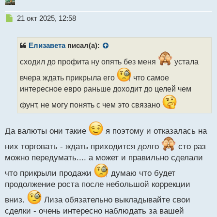
Н
21 окт 2025, 12:58
е
п
р
Елизавета
писал(а):
о
ч
сходил до профита ну опять без меня
устала
и
вчера ждать прикрыла его
что самое
т
а
интересное евро раньше доходит до целей чем
н
фунт, не могу понять с чем это связано
н
ы
й
Да валюты они такие
я поэтому и отказалась на
п
о
них торговать - ждать приходится долго
сто раз
с
т
можно передумать.... а может и правильно сделали
что прикрыли продажи
думаю что будет
продолжение роста после небольшой коррекции
вниз.
Лиза обязательно выкладывайте свои
сделки - очень интересно наблюдать за вашей