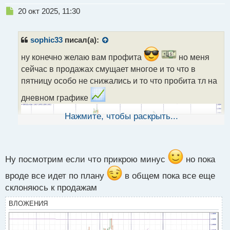
Н
20 окт 2025, 11:30
е
п
р
sophic33
писал(а):
о
ч
ну конечно желаю вам профита
но меня
и
сейчас в продажах смущает многое и то что в
т
пятницу особо не снижались и то что пробита тл на
а
н
дневном графике
н
ы
Нажмите, чтобы раскрыть...
й
п
о
с
т
Ну посмотрим если что прикрою минус
но пока
вроде все идет по плану
в общем пока все еще
склоняюсь к продажам
ВЛОЖЕНИЯ