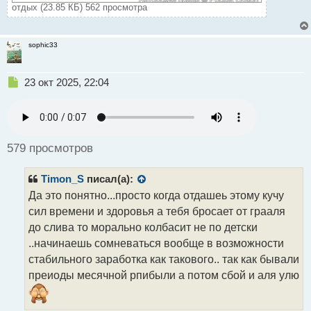
отдых (23.85 КБ) 562 просмотра
sophic33
Н
23 окт 2025, 22:04
е
п
р
о
ч
579 просмотров
и
т
Timon_S
писал(а):
а
н
Да это понятно...просто когда отдашеь этому кучу
н
сил времени и здоровья а тебя бросает от грааля
ы
до слива то морально колбасит не по детски
й
..начинаешь сомневаться вообще в возможности
п
о
стабильного заработка как такового.. так как бывали
с
преиоды месячной рпибыли а потом сбой и аля улю
т