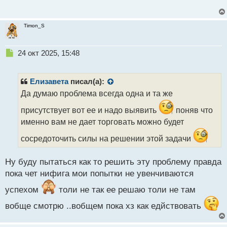
Timon_S
Н
24 окт 2025, 15:48
е
п
р
Елизавета
писал(а):
о
Да думаю проблема всегда одна и та же
ч
и
присутствует вот ее и надо выявить
поняв что
т
именно вам не дает торговать можно будет
а
н
сосредоточить силы на решении этой задачи
н
ы
Ну буду пытаться как то решить эту проблему правда
й
п
пока чет нифига мои попытки не увенчиваются
о
успехом
толи не так ее решаю толи не там
с
т
вобще смотрю ..вобщем пока хз как едйствовать