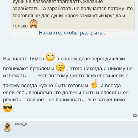
души не позволяет торговатть желание
и
т
заработать... а заработать не получается потому что
а
торговля не для души..кароч замкнутый круг да и
н
н
только
ы
Нажмите, чтобы раскрыть...
й
п
о
с
т
Вы знаете Тимон
в нашем деле переодически
возникают проблемы
, этого никогда и никому не
избежать....... Вот поэтому чисто психологически к
такому всегда нужно быть готовым
и всегда -
если есть проблема- то должны быть и способы ее
решить. Главное - не паниковать , все разрешимо !
Timon_S