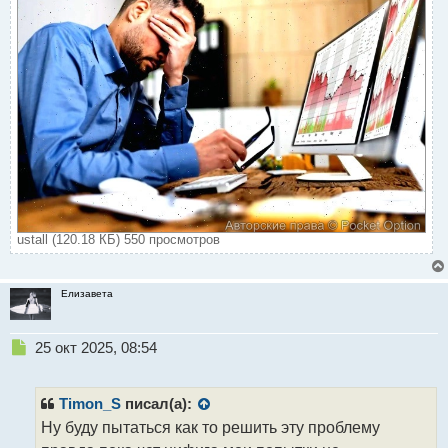
ustall (120.18 КБ) 550 просмотров
Елизавета
Н
25 окт 2025, 08:54
е
п
р
Timon_S
писал(а):
о
Ну буду пытаться как то решить эту проблему
ч