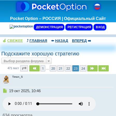
Pocket Option – РОССИЯ | Официальный Сайт
ДЕМОНСТРАЦИЯ
РЕГИСТРАЦИЯ
ВХОД
🍏
СВЕЖЕЕ
⤴️
ГЛАВНАЯ
⬅️
НАЗАД
ВПЕРЕД
➡️
Подскажите хорошую стратегию
Выбор раздела форума
Страница
23
из
24
1
20
21
22
23
24
Пред.
След.
След.
471 пост
…
Timon_S
Н
19 окт 2025, 10:46
е
п
р
о
ч
634 просмотра