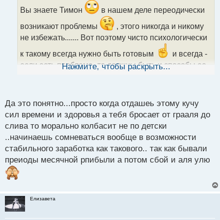
о
ч
Вы знаете Тимон
в нашем деле переодически
и
возникают проблемы
, этого никогда и никому
т
а
не избежать....... Вот поэтому чисто психологически
н
к такому всегда нужно быть готовым
и всегда -
н
ы
если есть проблема- то должны быть и способы ее
Нажмите, чтобы раскрыть...
й
решить. Главное - не паниковать , все разрешимо !
п
о
с
Да это понятно...просто когда отдашеь этому кучу
т
сил времени и здоровья а тебя бросает от грааля до
слива то морально колбасит не по детски
..начинаешь сомневаться вообще в возможности
стабильного заработка как такового.. так как бывали
преиоды месячной рпибыли а потом сбой и аля улю
Елизавета