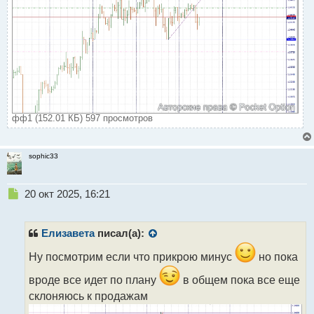
фф1 (152.01 КБ) 597 просмотров
sophic33
Н
20 окт 2025, 16:21
е
п
р
Елизавета
писал(а):
о
ч
Ну посмотрим если что прикрою минус
но пока
и
вроде все идет по плану
в общем пока все еще
т
а
склоняюсь к продажам
н