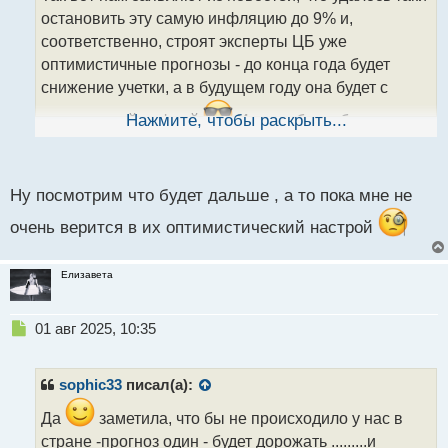
ч
остановить эту самую инфляцию до 9% и,
и
т
соответственно, строят эксперты ЦБ уже
а
оптимистичные прогнозы - до конца года будет
н
снижение учетки, а в будущем году она будет с
н
ы
однозначной цифрой
Нажмите, чтобы раскрыть...
И тогда будет большое
й
число людей, которые захотят взять ипотеку, так как
п
о
требование к заемщикам уменьшат
с
Ну посмотрим что будет дальше , а то пока мне не
т
очень верится в их оптимистический настрой
Елизавета
Н
01 авг 2025, 10:35
е
п
р
sophic33
писал(а):
о
ч
Да
заметила, что бы не происходило у нас в
и
стране -прогноз один - будет дорожать .........и