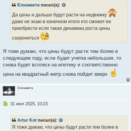
р
Елизавета
писал(а):
о
ч
Да цены и дальше будут расти на недвижку
и
даже не знаю в конечном итоге кто сможет ее
т
приобрести если такая динамика роста цены
а
н
сахрониться
н
ы
Я тоже думаю, что цены будут расти тем более в
й
п
следующем году, если будет учетка небольшая, то
о
снова будет всплеск на ипотеку и соответственно
с
т
цена на квадратный метр снова пойдет вверх
Елизавета
Н
31 июл 2025, 10:23
е
п
р
Artur Kot
писал(а):
о
Я тоже думаю, что цены будут расти тем более в
ч