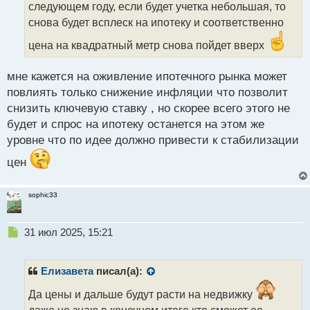
следующем году, если будет учетка небольшая, то
и
т
снова будет всплеск на ипотеку и соответственно
а
цена на квадратный метр снова пойдет вверх
н
н
ы
мне кажется на оживление ипотечного рынка может
й
повлиять только снижение инфляции что позволит
п
снизить ключевую ставку , но скорее всего этого не
о
с
будет и спрос на ипотеку останется на этом же
т
уровне что по идее должно привести к стабилизации
цен
sophic33
Н
31 июл 2025, 15:21
е
п
р
Елизавета
писал(а):
о
ч
Да цены и дальше будут расти на недвижку
и
даже не знаю в конечном итоге кто сможет ее