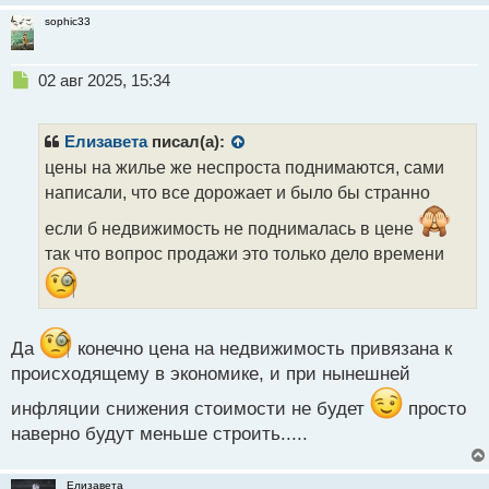
sophic33
Н
02 авг 2025, 15:34
е
п
р
Елизавета
писал(а):
о
цены на жилье же неспроста поднимаются, сами
ч
написали, что все дорожает и было бы странно
и
т
если б недвижимость не поднималась в цене
а
так что вопрос продажи это только дело времени
н
н
ы
й
п
Да
конечно цена на недвижимость привязана к
о
происходящему в экономике, и при нынешней
с
т
инфляции снижения стоимости не будет
просто
наверно будут меньше строить.....
Елизавета