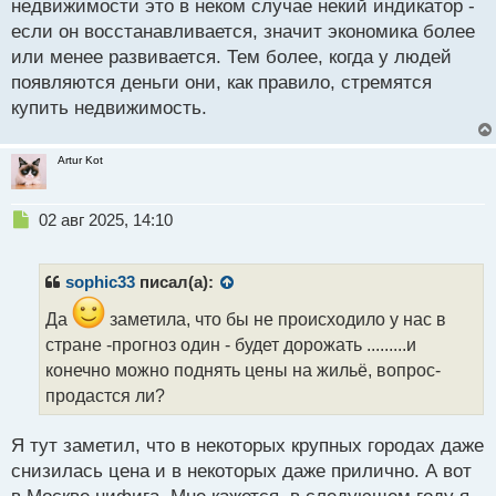
н
недвижимости это в неком случае некий индикатор -
ы
если он восстанавливается, значит экономика более
й
или менее развивается. Тем более, когда у людей
п
появляются деньги они, как правило, стремятся
о
с
купить недвижимость.
т
Artur Kot
Н
02 авг 2025, 14:10
е
п
р
sophic33
писал(а):
о
ч
Да
заметила, что бы не происходило у нас в
и
стране -прогноз один - будет дорожать .........и
т
конечно можно поднять цены на жильё, вопрос-
а
продастся ли?
н
н
ы
Я тут заметил, что в некоторых крупных городах даже
й
снизилась цена и в некоторых даже прилично. А вот
п