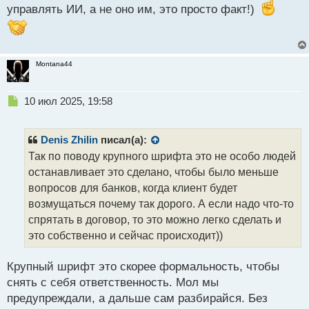
управлять ИИ, а не оно им, это просто факт!)
Montana44
Н
10 июл 2025, 19:58
е
п
р
Denis Zhilin
писал(а):
о
Так по поводу крупного шрифта это не особо людей
ч
останавливает это сделано, чтобы было меньше
и
т
вопросов для банков, когда клиент будет
а
возмущаться почему так дорого. А если надо что-то
н
спрятать в договор, то это можно легко сделать и
н
это собственно и сейчас происходит))
ы
й
п
Крупный шрифт это скорее формальность, чтобы
о
снять с себя ответственность. Мол мы
с
предупреждали, а дальше сам разбирайся. Без
т