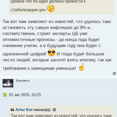
уровне что по идее должно привести к
н
ы
стабилизации цен
й
п
Так вот нам заявляют из новостей, что удалось таки
о
с
остановить эту самую инфляцию до 9% и,
т
соответственно, строят эксперты ЦБ уже
оптимистичные прогнозы - до конца года будет
снижение учетки, а в будущем году она будет с
однозначной цифрой
И тогда будет большое
число людей, которые захотят взять ипотеку, так как
требование к заемщикам уменьшат
Елизавета
Н
01 авг 2025, 10:29
е
п
р
Artur Kot
писал(а):
о
Так вот нам заявляют из новостей, что удалось таки