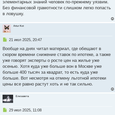
элементарных знаний человек по-прежнему уязвим.
Без финансовой грамотности слишком легко попасть
в ловушку.
Artur Kot
Н
21 июл 2025, 20:47
е
Вообще на днях читал материал, где обещают в
п
р
скором времени снижение ставок по ипотеке, а также
о
уже говорят эксперты о росте цен на жилье уже
ч
осенью. Хотя куда уже больше вон в Москве уже
и
т
больше 400 тысяч за квадрат, то есть куда уже
а
больше. Вот несмотря на отмену льготной ипотеки
н
цены все равно растут хоть и не так сильно.
н
ы
й
Елизавета
п
о
с
Н
29 июл 2025, 11:08
т
е