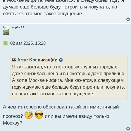
в Москве нифига. Мне кажется, в следующем году я
о
с
думаю еще больше будут строить и покупать, но
т
опять же это мое такое ощущение.
sophic33
Н
02 авг 2025, 15:28
е
п
р
Artur Kot
писал(а):
о
Я тут заметил, что в некоторых крупных городах
ч
даже снизилась цена и в некоторых даже прилично.
и
т
А вот в Москве нифига. Мне кажется, в следующем
а
году я думаю еще больше будут строить и покупать,
н
но опять же это мое такое ощущение.
н
ы
й
А чем интересно обоснован такой оптимистичный
п
прогноз?
или вы имели ввиду только
о
с
Москву?
т