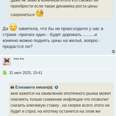
т
приобрести если такая динамика роста цены
а
н
сахрониться
н
ы
й
Да
заметила, что бы не происходило у нас в
п
стране -прогноз один - будет дорожать .........и
о
конечно можно поднять цены на жильё, вопрос-
с
т
продастся ли?
Artur Kot
Н
31 июл 2025, 15:41
е
п
р
Елизавета
писал(а):
о
мне кажется на оживление ипотечного рынка может
ч
повлиять только снижение инфляции что позволит
и
т
снизить ключевую ставку , но скорее всего этого не
а
будет и спрос на ипотеку останется на этом же
н