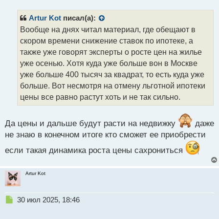
п
р
Artur Kot
писал(а):
о
Вообще на днях читал материал, где обещают в
ч
скором времени снижение ставок по ипотеке, а
и
т
также уже говорят эксперты о росте цен на жилье
а
уже осенью. Хотя куда уже больше вон в Москве
н
уже больше 400 тысяч за квадрат, то есть куда уже
н
больше. Вот несмотря на отмену льготной ипотеки
ы
й
цены все равно растут хоть и не так сильно.
п
о
с
Да цены и дальше будут расти на недвижку
даже
т
не знаю в конечном итоге кто сможет ее приобрести
если такая динамика роста цены сахрониться
Artur Kot
Н
30 июл 2025, 18:46
е
п