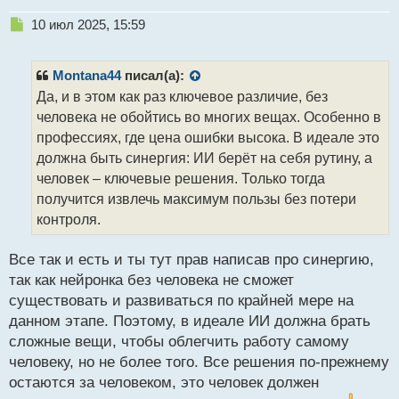
Н
10 июл 2025, 15:59
е
п
р
Montana44
писал(а):
о
Да, и в этом как раз ключевое различие, без
ч
человека не обойтись во многих вещах. Особенно в
и
т
профессиях, где цена ошибки высока. В идеале это
а
должна быть синергия: ИИ берёт на себя рутину, а
н
человек – ключевые решения. Только тогда
н
получится извлечь максимум пользы без потери
ы
й
контроля.
п
о
Все так и есть и ты тут прав написав про синергию,
с
так как нейронка без человека не сможет
т
существовать и развиваться по крайней мере на
данном этапе. Поэтому, в идеале ИИ должна брать
сложные вещи, чтобы облегчить работу самому
человеку, но не более того. Все решения по-прежнему
остаются за человеком, это человек должен