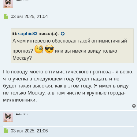
Н
03 авг 2025, 21:04
е
п
р
sophic33
писал(а):
о
А чем интересно обоснован такой оптимистичный
ч
и
прогноз?
или вы имели ввиду только
т
Москву?
а
н
н
По поводу моего оптимистического прогноза - я верю,
ы
что учетка в следующем году будет падать и не
й
будет такая высокая, как в этом году. Я имел в виду
п
не только Москву, а в том числе и крупные города-
о
с
миллионники.
т
Artur Kot
Н
03 авг 2025, 21:06
е