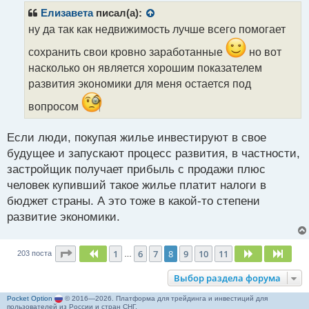
р
Елизавета
писал(а):
о
ну да так как недвижимость лучше всего помогает
ч
и
сохранить свои кровно заработанные
но вот
т
насколько он является хорошим показателем
а
развития экономики для меня остается под
н
н
вопросом
ы
й
п
Если люди, покупая жилье инвестируют в свое
о
будущее и запускают процесс развития, в частности,
с
застройщик получает прибыль с продажи плюс
т
человек купивший такое жилье платит налоги в
бюджет страны. А это тоже в какой-то степени
развитие экономики.
Страница
8
из
11
1
6
7
8
9
10
11
Пред.
След.
След
203 поста
…
Выбор раздела форума
Pocket Option
© 2016—2026. Платформа для трейдинга и инвестиций для
пользователей из России и стран СНГ.