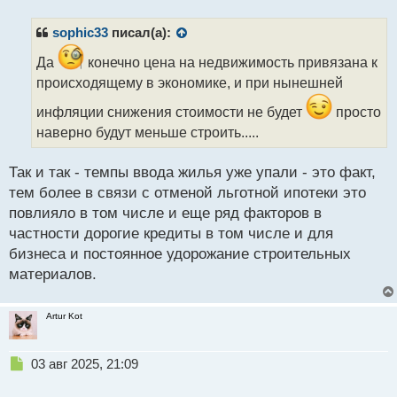
п
р
sophic33
писал(а):
о
ч
Да
конечно цена на недвижимость привязана к
и
происходящему в экономике, и при нынешней
т
а
инфляции снижения стоимости не будет
просто
н
наверно будут меньше строить.....
н
ы
Так и так - темпы ввода жилья уже упали - это факт,
й
п
тем более в связи с отменой льготной ипотеки это
о
повлияло в том числе и еще ряд факторов в
с
частности дорогие кредиты в том числе и для
т
бизнеса и постоянное удорожание строительных
материалов.
Artur Kot
Н
03 авг 2025, 21:09
е
п