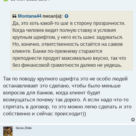
е
п
р
Montana44
писал(а):
о
Да, это хоть какой-то шаг в сторону прозрачности.
ч
Когда человек видит полную ставку и условия
и
т
крупным шрифтом, у него есть шанс задуматься.
а
Но, конечно, ответственность остаётся на самом
н
клиенте. Банки по-прежнему стараются
н
преподнести продукт максимально вкусно, так что
ы
й
без финансовой грамотности далеко не уедешь.
п
о
Так по поводу крупного шрифта это не особо людей
с
останавливает это сделано, чтобы было меньше
т
вопросов для банков, когда клиент будет
возмущаться почему так дорого. А если надо что-то
спрятать в договор, то это можно легко сделать и это
собственно и сейчас происходит))
Denis Zhilin