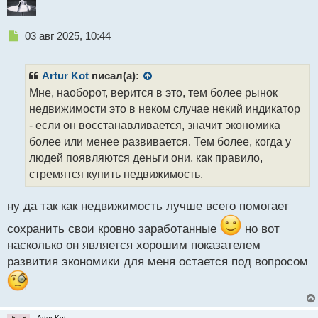
Н
03 авг 2025, 10:44
е
п
р
Artur Kot
писал(а):
о
Мне, наоборот, верится в это, тем более рынок
ч
недвижимости это в неком случае некий индикатор
и
т
- если он восстанавливается, значит экономика
а
более или менее развивается. Тем более, когда у
н
людей появляются деньги они, как правило,
н
стремятся купить недвижимость.
ы
й
п
ну да так как недвижимость лучше всего помогает
о
с
сохранить свои кровно заработанные
но вот
т
насколько он является хорошим показателем
развития экономики для меня остается под вопросом
Artur Kot