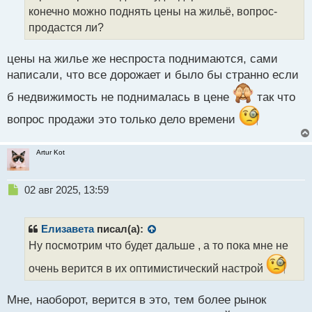
т
конечно можно поднять цены на жильё, вопрос-
а
продастся ли?
н
н
ы
цены на жилье же неспроста поднимаются, сами
й
написали, что все дорожает и было бы странно если
п
о
б недвижимость не поднималась в цене
так что
с
т
вопрос продажи это только дело времени
Artur Kot
Н
02 авг 2025, 13:59
е
п
р
Елизавета
писал(а):
о
Ну посмотрим что будет дальше , а то пока мне не
ч
и
очень верится в их оптимистический настрой
т
а
Мне, наоборот, верится в это, тем более рынок
н