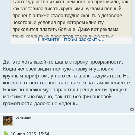
Так государство их хоть немного, но прижучило, так
ч
как заставило писать крупными буквами полный
и
т
процент, а также стало трудно скрыть в договоре
а
некоторые условия при котором клиенту
н
приходится платить больше. Даже вот реклама
н
таких кредитных продуктов стала выходить с
ы
Нажмите, чтобы раскрыть...
й
дисклеймером о возможности взвешивания
п
финансовых рисков.
о
с
Да, это хоть какой-то шаг в сторону прозрачности.
т
Когда человек видит полную ставку и условия
крупным шрифтом, у него есть шанс задуматься. Но,
конечно, ответственность остаётся на самом клиенте.
Банки по-прежнему стараются преподнести продукт
максимально вкусно, так что без финансовой
грамотности далеко не уедешь.
Denis Zhilin
Н
10 июл 2025, 15:54