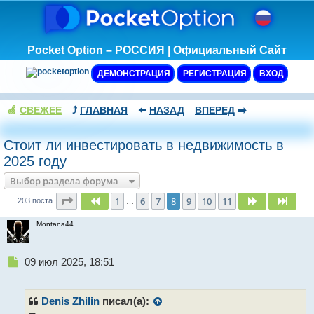
Pocket Option – РОССИЯ | Официальный Сайт
ДЕМОНСТРАЦИЯ
РЕГИСТРАЦИЯ
ВХОД
🍏
СВЕЖЕЕ
⤴️
ГЛАВНАЯ
⬅️
НАЗАД
ВПЕРЕД
➡️
Стоит ли инвестировать в недвижимость в
2025 году
Выбор раздела форума
Страница
8
из
11
1
6
7
8
9
10
11
Пред.
След.
След
203 поста
…
Montana44
Н
09 июл 2025, 18:51
е
п
р
Denis Zhilin
писал(а):
о