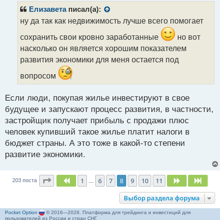
р
Елизавета
писал(а):
о
ну да так как недвижимость лучше всего помогает
ч
и
сохранить свои кровно заработанные
но вот
т
насколько он является хорошим показателем
а
развития экономики для меня остается под
н
н
вопросом
ы
й
п
Если люди, покупая жилье инвестируют в свое
о
будущее и запускают процесс развития, в частности,
с
застройщик получает прибыль с продажи плюс
т
человек купивший такое жилье платит налоги в
бюджет страны. А это тоже в какой-то степени
развитие экономики.
Страница
8
из
11
1
6
7
8
9
10
11
Пред.
След.
След
203 поста
…
Выбор раздела форума
Pocket Option
© 2016—2026. Платформа для трейдинга и инвестиций для
пользователей из России и стран СНГ.