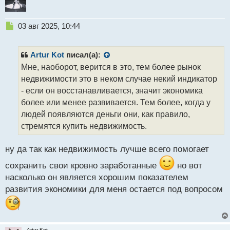
Н
03 авг 2025, 10:44
е
п
р
Artur Kot
писал(а):
о
Мне, наоборот, верится в это, тем более рынок
ч
недвижимости это в неком случае некий индикатор
и
т
- если он восстанавливается, значит экономика
а
более или менее развивается. Тем более, когда у
н
людей появляются деньги они, как правило,
н
стремятся купить недвижимость.
ы
й
п
ну да так как недвижимость лучше всего помогает
о
с
сохранить свои кровно заработанные
но вот
т
насколько он является хорошим показателем
развития экономики для меня остается под вопросом
Artur Kot