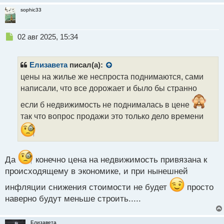
sophic33
Н
02 авг 2025, 15:34
е
п
р
Елизавета
писал(а):
о
цены на жилье же неспроста поднимаются, сами
ч
написали, что все дорожает и было бы странно
и
т
если б недвижимость не поднималась в цене
а
так что вопрос продажи это только дело времени
н
н
ы
й
п
Да
конечно цена на недвижимость привязана к
о
происходящему в экономике, и при нынешней
с
т
инфляции снижения стоимости не будет
просто
наверно будут меньше строить.....
Елизавета