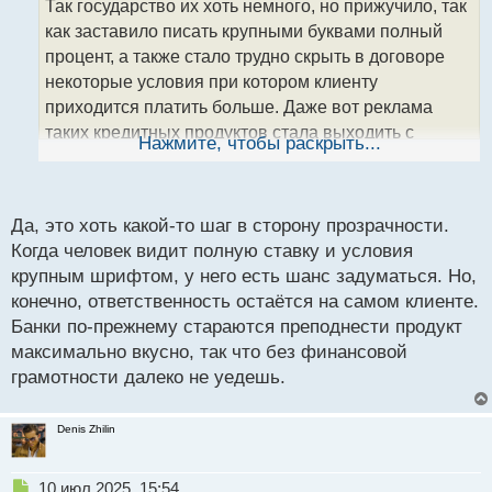
Так государство их хоть немного, но прижучило, так
ч
как заставило писать крупными буквами полный
и
т
процент, а также стало трудно скрыть в договоре
а
некоторые условия при котором клиенту
н
приходится платить больше. Даже вот реклама
н
таких кредитных продуктов стала выходить с
ы
Нажмите, чтобы раскрыть...
й
дисклеймером о возможности взвешивания
п
финансовых рисков.
о
с
Да, это хоть какой-то шаг в сторону прозрачности.
т
Когда человек видит полную ставку и условия
крупным шрифтом, у него есть шанс задуматься. Но,
конечно, ответственность остаётся на самом клиенте.
Банки по-прежнему стараются преподнести продукт
максимально вкусно, так что без финансовой
грамотности далеко не уедешь.
Denis Zhilin
Н
10 июл 2025, 15:54