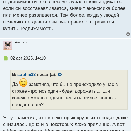
н
недвижимости это в неком случае некий индикатор -
ы
если он восстанавливается, значит экономика более
й
или менее развивается. Тем более, когда у людей
п
появляются деньги они, как правило, стремятся
о
с
купить недвижимость.
т
Artur Kot
Н
02 авг 2025, 14:10
е
п
р
sophic33
писал(а):
о
ч
Да
заметила, что бы не происходило у нас в
и
стране -прогноз один - будет дорожать .........и
т
конечно можно поднять цены на жильё, вопрос-
а
продастся ли?
н
н
ы
Я тут заметил, что в некоторых крупных городах даже
й
снизилась цена и в некоторых даже прилично. А вот
п