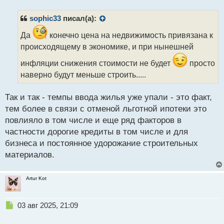
п
р
sophic33
писал(а):
о
ч
Да
конечно цена на недвижимость привязана к
и
происходящему в экономике, и при нынешней
т
а
инфляции снижения стоимости не будет
просто
н
наверно будут меньше строить.....
н
ы
Так и так - темпы ввода жилья уже упали - это факт,
й
п
тем более в связи с отменой льготной ипотеки это
о
повлияло в том числе и еще ряд факторов в
с
частности дорогие кредиты в том числе и для
т
бизнеса и постоянное удорожание строительных
материалов.
Artur Kot
Н
03 авг 2025, 21:09
е
п