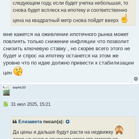
следующем году, если будет учетка небольшая, то
и
т
снова будет всплеск на ипотеку и соответственно
а
цена на квадратный метр снова пойдет вверх
н
н
ы
мне кажется на оживление ипотечного рынка может
й
повлиять только снижение инфляции что позволит
п
снизить ключевую ставку , но скорее всего этого не
о
с
будет и спрос на ипотеку останется на этом же
т
уровне что по идее должно привести к стабилизации
цен
sophic33
Н
31 июл 2025, 15:21
е
п
р
Елизавета
писал(а):
о
ч
Да цены и дальше будут расти на недвижку
и
даже не знаю в конечном итоге кто сможет ее