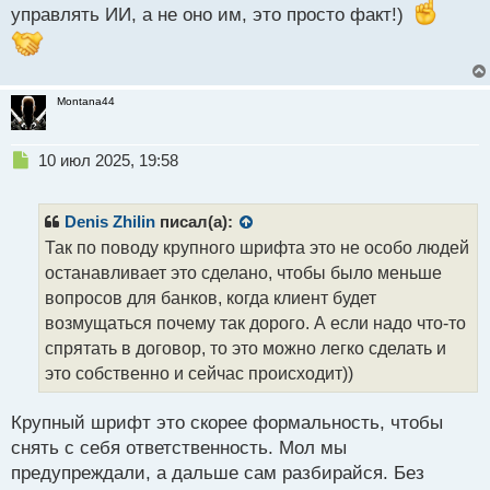
управлять ИИ, а не оно им, это просто факт!)
Montana44
Н
10 июл 2025, 19:58
е
п
р
Denis Zhilin
писал(а):
о
Так по поводу крупного шрифта это не особо людей
ч
останавливает это сделано, чтобы было меньше
и
т
вопросов для банков, когда клиент будет
а
возмущаться почему так дорого. А если надо что-то
н
спрятать в договор, то это можно легко сделать и
н
это собственно и сейчас происходит))
ы
й
п
Крупный шрифт это скорее формальность, чтобы
о
снять с себя ответственность. Мол мы
с
предупреждали, а дальше сам разбирайся. Без
т