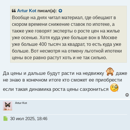
п
р
Artur Kot
писал(а):
о
Вообще на днях читал материал, где обещают в
ч
скором времени снижение ставок по ипотеке, а
и
т
также уже говорят эксперты о росте цен на жилье
а
уже осенью. Хотя куда уже больше вон в Москве
н
уже больше 400 тысяч за квадрат, то есть куда уже
н
больше. Вот несмотря на отмену льготной ипотеки
ы
й
цены все равно растут хоть и не так сильно.
п
о
с
Да цены и дальше будут расти на недвижку
даже
т
не знаю в конечном итоге кто сможет ее приобрести
если такая динамика роста цены сахрониться
Artur Kot
Н
30 июл 2025, 18:46
е
п