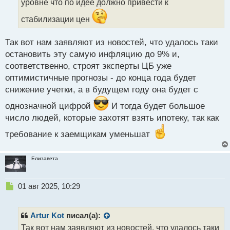
уровне что по идее должно привести к
н
ы
стабилизации цен
й
п
Так вот нам заявляют из новостей, что удалось таки
о
с
остановить эту самую инфляцию до 9% и,
т
соответственно, строят эксперты ЦБ уже
оптимистичные прогнозы - до конца года будет
снижение учетки, а в будущем году она будет с
однозначной цифрой
И тогда будет большое
число людей, которые захотят взять ипотеку, так как
требование к заемщикам уменьшат
Елизавета
Н
01 авг 2025, 10:29
е
п
р
Artur Kot
писал(а):
о
Так вот нам заявляют из новостей, что удалось таки