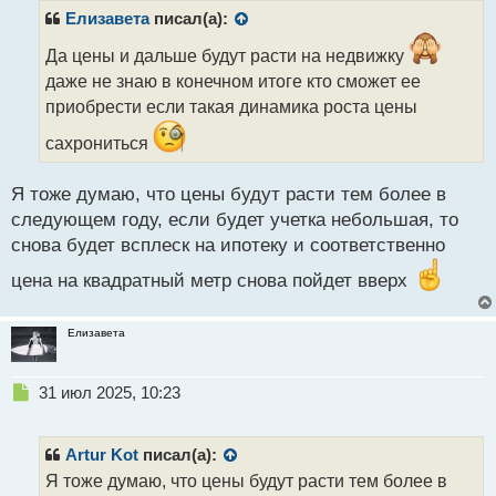
р
Елизавета
писал(а):
о
ч
Да цены и дальше будут расти на недвижку
и
даже не знаю в конечном итоге кто сможет ее
т
приобрести если такая динамика роста цены
а
н
сахрониться
н
ы
Я тоже думаю, что цены будут расти тем более в
й
п
следующем году, если будет учетка небольшая, то
о
снова будет всплеск на ипотеку и соответственно
с
т
цена на квадратный метр снова пойдет вверх
Елизавета
Н
31 июл 2025, 10:23
е
п
р
Artur Kot
писал(а):
о
Я тоже думаю, что цены будут расти тем более в
ч