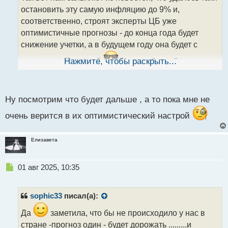
ч
остановить эту самую инфляцию до 9% и,
и
т
соответственно, строят эксперты ЦБ уже
а
оптимистичные прогнозы - до конца года будет
н
снижение учетки, а в будущем году она будет с
н
ы
однозначной цифрой
Нажмите, чтобы раскрыть...
И тогда будет большое
й
число людей, которые захотят взять ипотеку, так как
п
о
требование к заемщикам уменьшат
с
Ну посмотрим что будет дальше , а то пока мне не
т
очень верится в их оптимистический настрой
Елизавета
Н
01 авг 2025, 10:35
е
п
р
sophic33
писал(а):
о
ч
Да
заметила, что бы не происходило у нас в
и
стране -прогноз один - будет дорожать .........и