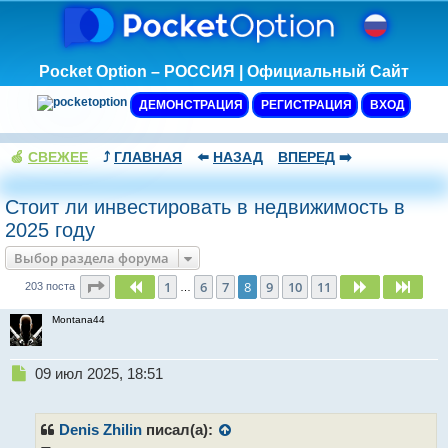
Pocket Option – РОССИЯ | Официальный Сайт
ДЕМОНСТРАЦИЯ
РЕГИСТРАЦИЯ
ВХОД
🍏
СВЕЖЕЕ
⤴️
ГЛАВНАЯ
⬅️
НАЗАД
ВПЕРЕД
➡️
Стоит ли инвестировать в недвижимость в
2025 году
Выбор раздела форума
Страница
8
из
11
1
6
7
8
9
10
11
Пред.
След.
След
203 поста
…
Montana44
Н
09 июл 2025, 18:51
е
п
р
Denis Zhilin
писал(а):
о