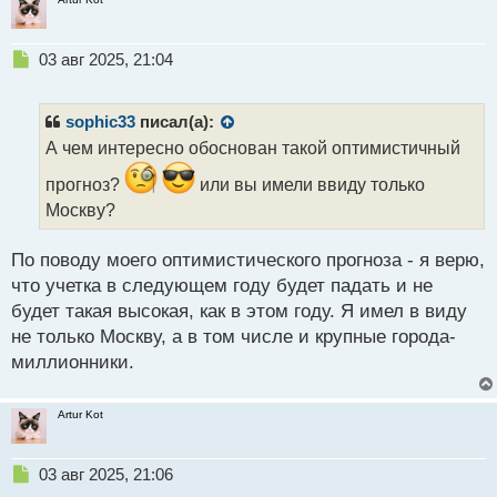
Н
03 авг 2025, 21:04
е
п
р
sophic33
писал(а):
о
А чем интересно обоснован такой оптимистичный
ч
и
прогноз?
или вы имели ввиду только
т
Москву?
а
н
н
По поводу моего оптимистического прогноза - я верю,
ы
что учетка в следующем году будет падать и не
й
будет такая высокая, как в этом году. Я имел в виду
п
не только Москву, а в том числе и крупные города-
о
с
миллионники.
т
Artur Kot
Н
03 авг 2025, 21:06
е