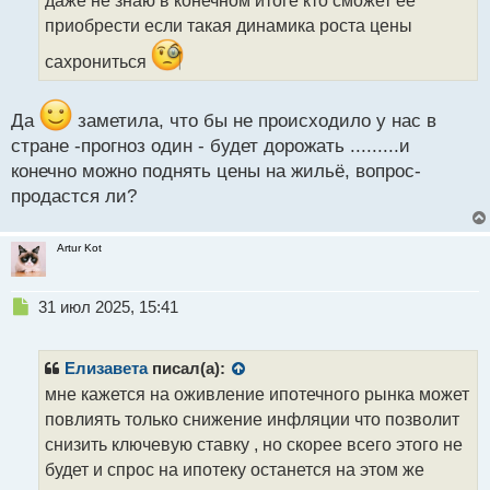
т
приобрести если такая динамика роста цены
а
н
сахрониться
н
ы
й
Да
заметила, что бы не происходило у нас в
п
стране -прогноз один - будет дорожать .........и
о
конечно можно поднять цены на жильё, вопрос-
с
т
продастся ли?
Artur Kot
Н
31 июл 2025, 15:41
е
п
р
Елизавета
писал(а):
о
мне кажется на оживление ипотечного рынка может
ч
повлиять только снижение инфляции что позволит
и
т
снизить ключевую ставку , но скорее всего этого не
а
будет и спрос на ипотеку останется на этом же
н