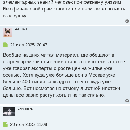
элементарных знаний человек по-прежнему уязвим.
Без финансовой грамотности слишком легко попасть
в ловушку.
Artur Kot
Н
21 июл 2025, 20:47
е
Вообще на днях читал материал, где обещают в
п
р
скором времени снижение ставок по ипотеке, а также
о
уже говорят эксперты о росте цен на жилье уже
ч
осенью. Хотя куда уже больше вон в Москве уже
и
т
больше 400 тысяч за квадрат, то есть куда уже
а
больше. Вот несмотря на отмену льготной ипотеки
н
цены все равно растут хоть и не так сильно.
н
ы
й
Елизавета
п
о
с
Н
29 июл 2025, 11:08
т
е