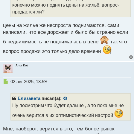
т
конечно можно поднять цены на жильё, вопрос-
а
продастся ли?
н
н
ы
цены на жилье же неспроста поднимаются, сами
й
написали, что все дорожает и было бы странно если
п
о
б недвижимость не поднималась в цене
так что
с
т
вопрос продажи это только дело времени
Artur Kot
Н
02 авг 2025, 13:59
е
п
р
Елизавета
писал(а):
о
Ну посмотрим что будет дальше , а то пока мне не
ч
и
очень верится в их оптимистический настрой
т
а
Мне, наоборот, верится в это, тем более рынок
н