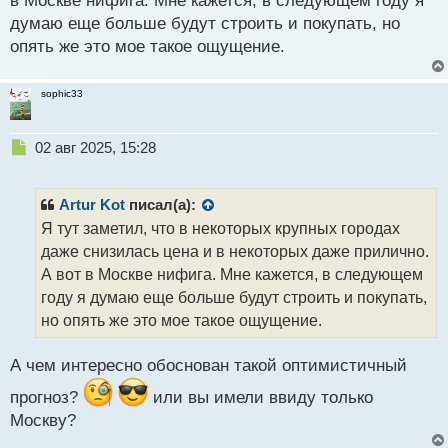
в Москве нифига. Мне кажется, в следующем году я
о
с
думаю еще больше будут строить и покупать, но
т
опять же это мое такое ощущение.
sophic33
Н
02 авг 2025, 15:28
е
п
р
Artur Kot
писал(а):
о
Я тут заметил, что в некоторых крупных городах
ч
даже снизилась цена и в некоторых даже прилично.
и
т
А вот в Москве нифига. Мне кажется, в следующем
а
году я думаю еще больше будут строить и покупать,
н
но опять же это мое такое ощущение.
н
ы
й
А чем интересно обоснован такой оптимистичный
п
прогноз?
или вы имели ввиду только
о
с
Москву?
т