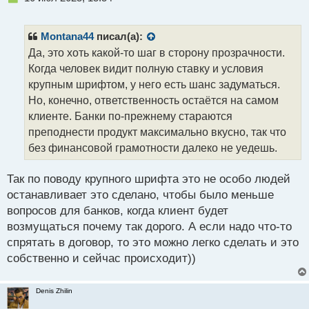
е
п
р
Montana44
писал(а):
о
Да, это хоть какой-то шаг в сторону прозрачности.
ч
Когда человек видит полную ставку и условия
и
т
крупным шрифтом, у него есть шанс задуматься.
а
Но, конечно, ответственность остаётся на самом
н
клиенте. Банки по-прежнему стараются
н
преподнести продукт максимально вкусно, так что
ы
й
без финансовой грамотности далеко не уедешь.
п
о
Так по поводу крупного шрифта это не особо людей
с
останавливает это сделано, чтобы было меньше
т
вопросов для банков, когда клиент будет
возмущаться почему так дорого. А если надо что-то
спрятать в договор, то это можно легко сделать и это
собственно и сейчас происходит))
Denis Zhilin