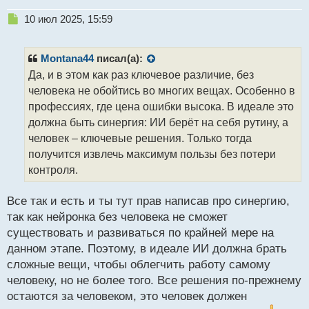
Н
10 июл 2025, 15:59
е
п
р
Montana44
писал(а):
о
Да, и в этом как раз ключевое различие, без
ч
человека не обойтись во многих вещах. Особенно в
и
т
профессиях, где цена ошибки высока. В идеале это
а
должна быть синергия: ИИ берёт на себя рутину, а
н
человек – ключевые решения. Только тогда
н
получится извлечь максимум пользы без потери
ы
й
контроля.
п
о
Все так и есть и ты тут прав написав про синергию,
с
так как нейронка без человека не сможет
т
существовать и развиваться по крайней мере на
данном этапе. Поэтому, в идеале ИИ должна брать
сложные вещи, чтобы облегчить работу самому
человеку, но не более того. Все решения по-прежнему
остаются за человеком, это человек должен