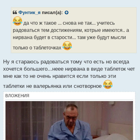
е
п
р
Фунтик_я
писал(а):
о
ч
да что ж такое ... снова не так... учитесь
и
радоваться тем достижениям, котрые имеются.. а
т
нирвана будет в старости... там уже будут мысли
а
н
только о таблеточках
н
ы
Ну я стараюсь радоваться тому что есть но всегда
й
п
хочется большего...неее нирвана в виде таблеток чет
о
мне как то не очень нравится если только эти
с
т
таблетки не валерьянка или снотворное
ВЛОЖЕНИЯ