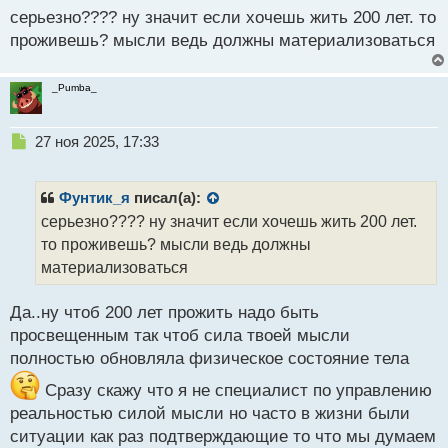
с
серьезно???? ну значит если хочешь жить 200 лет. то
т
проживешь? мысли ведь должны материализоваться
_Pumba_
Н
27 ноя 2025, 17:33
е
п
р
Фунтик_я
писал(а):
о
серьезно???? ну значит если хочешь жить 200 лет.
ч
то проживешь? мысли ведь должны
и
т
материализоваться
а
н
Да..ну чтоб 200 лет прожить надо быть
н
просвещенным так чтоб сила твоей мысли
ы
й
полностью обновляла физическое состояние тела
п
Сразу скажу что я не специалист по управлению
о
с
реальностью силой мысли но часто в жизни были
т
ситуации как раз подтверждающие то что мы думаем