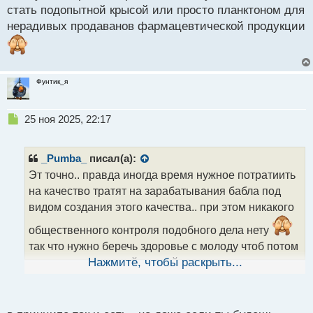
стать подопытной крысой или просто планктоном для
нерадивых продаванов фармацевтической продукции
Фунтик_я
Н
25 ноя 2025, 22:17
е
п
р
_Pumba_
писал(а):
о
Эт точно.. правда иногда время нужное потратиить
ч
на качество тратят на зарабатывания бабла под
и
т
видом создания этого качества.. при этом никакого
а
общественного контроля подобного дела нету
н
н
так что нужно беречь здоровье с молоду чтоб потом
ы
не стать подопытной крысой или просто
Нажмите, чтобы раскрыть...
й
планктоном для нерадивых продаванов
п
о
фармацевтической продукции
с