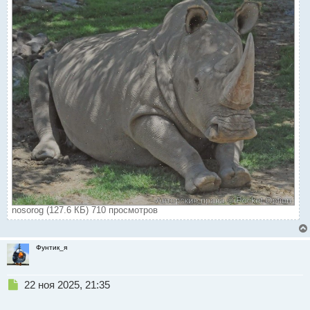
nosorog (127.6 КБ) 710 просмотров
Фунтик_я
Н
22 ноя 2025, 21:35
е
п