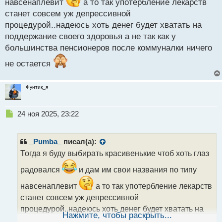
навсенаплевит
а то так употербление лекарств
о
станет совсем уж депрессивной
с
т
процедурой..надеюсь хоть денег будет хватать на
поддержание своего здоровья а не так как у
большинства пенсионеров после коммуналки ничего
не остается
Фунтик_я
Н
24 ноя 2025, 23:22
е
п
р
_Pumba_
писал(а):
о
Тогда я буду выбирать красивенькие чтоб хоть глаз
ч
и
радовался
и дам им свои названия по типу
т
а
навсенаплевит
а то так употербление лекарств
н
станет совсем уж депрессивной
н
процедурой..надеюсь хоть денег будет хватать на
ы
Нажмите, чтобы раскрыть...
поддержание своего здоровья а не так как у
й