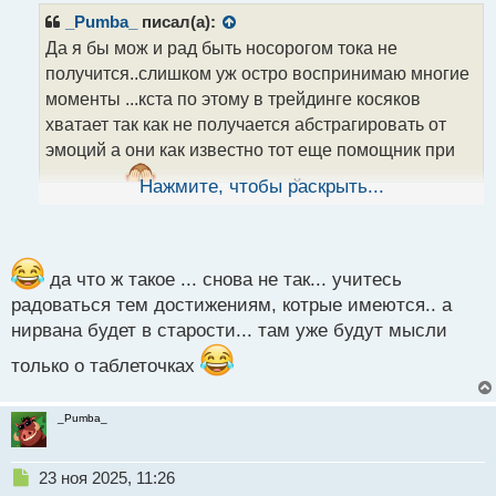
р
_Pumba_
писал(а):
о
Да я бы мож и рад быть носорогом тока не
ч
получится..слишком уж остро воспринимаю многие
и
т
моменты ...кста по этому в трейдинге косяков
а
хватает так как не получается абстрагировать от
н
эмоций а они как известно тот еще помощник при
н
ы
торговле
Нажмите, чтобы раскрыть...
хотя в некоторой степени все же стал
й
более эмоционально стабилен чем раньше но все
п
равно это не тот уровень чтобы жить как в нирване
о
с
т
да что ж такое ... снова не так... учитесь
радоваться тем достижениям, котрые имеются.. а
нирвана будет в старости... там уже будут мысли
только о таблеточках
_Pumba_
Н
23 ноя 2025, 11:26