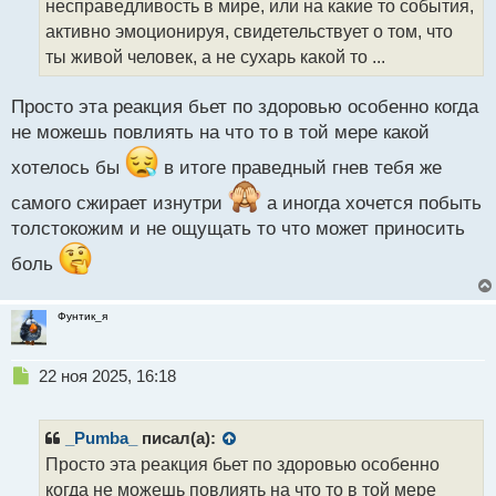
несправедливость в мире, или на какие то события,
и
т
активно эмоционируя, свидетельствует о том, что
а
ты живой человек, а не сухарь какой то ...
н
н
Просто эта реакция бьет по здоровью особенно когда
ы
й
не можешь повлиять на что то в той мере какой
п
хотелось бы
в итоге праведный гнев тебя же
о
с
самого сжирает изнутри
а иногда хочется побыть
т
толстокожим и не ощущать то что может приносить
боль
Фунтик_я
Н
22 ноя 2025, 16:18
е
п
р
_Pumba_
писал(а):
о
Просто эта реакция бьет по здоровью особенно
ч
когда не можешь повлиять на что то в той мере
и