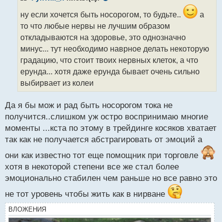
о
ч
ну если хочется быть носорогом, то будьте..
а
и
то что любые нервы не лучшим образом
т
откладываются на здоровье, это однозначно
а
минус... тут необходимо наврное делать некоторую
н
н
градацию, что стоит твоих нервных клеток, а что
ы
ерунда... хотя даже ерунда бывает очень сильно
й
выбирвает из колеи
п
о
с
Да я бы мож и рад быть носорогом тока не
т
получится..слишком уж остро воспринимаю многие
моменты ...кста по этому в трейдинге косяков хватает
так как не получается абстрагировать от эмоций а
они как известно тот еще помощник при торговле
хотя в некоторой степени все же стал более
эмоционально стабилен чем раньше но все равно это
не тот уровень чтобы жить как в нирване
ВЛОЖЕНИЯ