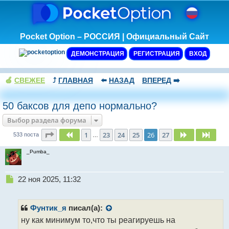
Pocket Option – РОССИЯ | Официальный Сайт
ДЕМОНСТРАЦИЯ
РЕГИСТРАЦИЯ
ВХОД
🍏
СВЕЖЕЕ
⤴️
ГЛАВНАЯ
⬅️
НАЗАД
ВПЕРЕД
➡️
50 баксов для депо нормально?
Выбор раздела форума
Страница
26
из
27
1
23
24
25
26
27
Пред.
След.
След
533 поста
…
_Pumba_
Н
22 ноя 2025, 11:32
е
п
р
Фунтик_я
писал(а):
о
ну как минимум то,что ты реагируешь на
ч