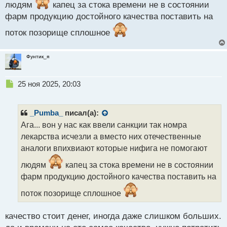
людям
капец за стока времени не в состоянии
о
с
фарм продукцию достойного качества поставить на
т
поток позорище сплошное
Фунтик_я
Н
25 ноя 2025, 20:03
е
п
р
_Pumba_
писал(а):
о
Ага... вон у нас как ввели санкции так номра
ч
лекарства исчезли а вместо них отечественные
и
т
аналоги впихвиают которые нифига не помогают
а
людям
капец за стока времени не в состоянии
н
н
фарм продукцию достойного качества поставить на
ы
поток позорище сплошное
й
п
о
качество стоит денег, иногда даже слишком больших.
с