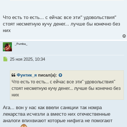
п
большинства пенсионеров после коммуналки
о
с
ничего не остается
Что есть то есть... с ейчас все эти" удовольствия"
т
стоят несметную кучу денег... лучше бы конечно без
них
_Pumba_
Н
25 ноя 2025, 10:34
е
п
р
Фунтик_я
писал(а):
о
Что есть то есть... с ейчас все эти" удовольствия"
ч
стоят несметную кучу денег... лучше бы конечно без
и
т
них
а
н
Ага... вон у нас как ввели санкции так номра
н
лекарства исчезли а вместо них отечественные
ы
й
аналоги впихвиают которые нифига не помогают
п