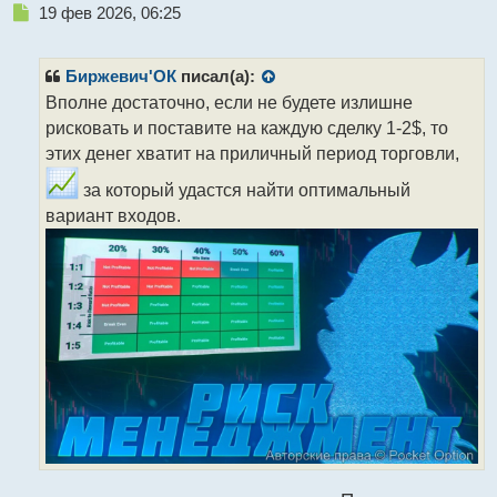
Н
19 фев 2026, 06:25
е
п
р
Биржевич'ОК
писал(а):
о
Вполне достаточно, если не будете излишне
ч
рисковать и поставите на каждую сделку 1-2$, то
и
т
этих денег хватит на приличный период торговли,
а
за который удастся найти оптимальный
н
н
вариант входов.
ы
й
п
о
с
т