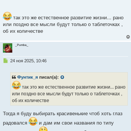
п
о
с
т
так это же естественное развитие жизни... рано
или поздно все мысли будут только о таблеточках ,
об их количестве
_Pumba_
Н
24 ноя 2025, 10:46
е
п
р
Фунтик_я
писал(а):
о
ч
так это же естественное развитие жизни... рано
и
или поздно все мысли будут только о таблеточках ,
т
об их количестве
а
н
н
Тогда я буду выбирать красивенькие чтоб хоть глаз
ы
радовался
и дам им свои названия по типу
й
п