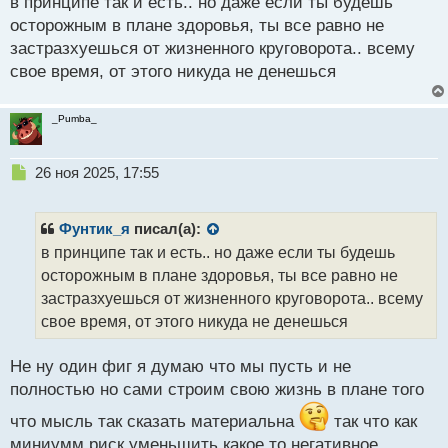
в принципе так и есть.. но даже если ты будешь
т
осторожным в плане здоровья, ты все равно не
застразхуешься от жизненного круговорота.. всему
свое время, от этого никуда не денешься
_Pumba_
Н
26 ноя 2025, 17:55
е
п
р
Фунтик_я
писал(а):
о
в принципе так и есть.. но даже если ты будешь
ч
осторожным в плане здоровья, ты все равно не
и
т
застразхуешься от жизненного круговорота.. всему
а
свое время, от этого никуда не денешься
н
н
Не ну один фиг я думаю что мы пусть и не
ы
й
полностью но сами строим свою жизнь в плане того
п
что мысль так сказать материальна
так что как
о
с
миниумм риск уменьшить какое то негативное