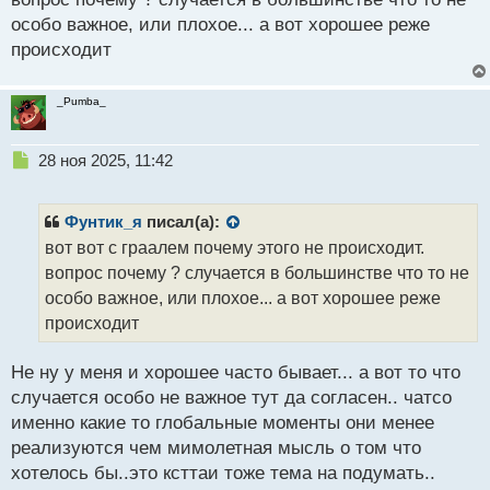
особо важное, или плохое... а вот хорошее реже
происходит
_Pumba_
Н
28 ноя 2025, 11:42
е
п
р
Фунтик_я
писал(а):
о
вот вот с граалем почему этого не происходит.
ч
вопрос почему ? случается в большинстве что то не
и
т
особо важное, или плохое... а вот хорошее реже
а
происходит
н
н
Не ну у меня и хорошее часто бывает... а вот то что
ы
й
случается особо не важное тут да согласен.. чатсо
п
именно какие то глобальные моменты они менее
о
реализуются чем мимолетная мысль о том что
с
хотелось бы..это ксттаи тоже тема на подумать..
т