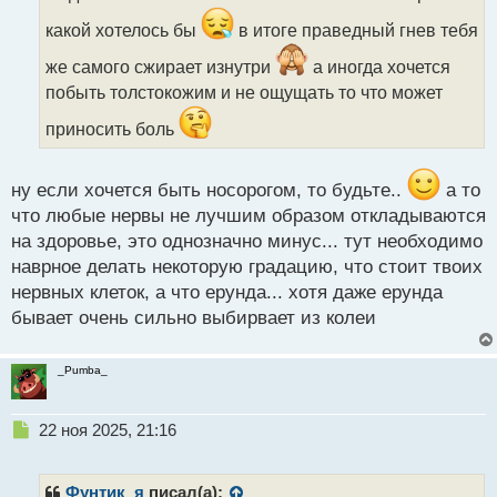
т
какой хотелось бы
в итоге праведный гнев тебя
а
н
же самого сжирает изнутри
а иногда хочется
н
побыть толстокожим и не ощущать то что может
ы
й
приносить боль
п
о
с
ну если хочется быть носорогом, то будьте..
а то
т
что любые нервы не лучшим образом откладываются
на здоровье, это однозначно минус... тут необходимо
наврное делать некоторую градацию, что стоит твоих
нервных клеток, а что ерунда... хотя даже ерунда
бывает очень сильно выбирвает из колеи
_Pumba_
Н
22 ноя 2025, 21:16
е
п
р
Фунтик_я
писал(а):