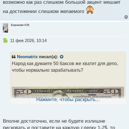
возможно как раз слишком большой акцент мешает
на достижении слишком желаемого
Биржевич'ОК
Н
11 фев 2026, 10:14
е
п
р
Neomatrix
писал(а):
о
Народ как думаете 50 баксов же хватит для депо,
ч
чтобы нормально зарабатывать?
и
т
а
н
н
ы
Нажмите, чтобы раскрыть...
й
п
о
с
Вполне достаточно, если не будете излишне
т
рисковать и поставите на каждую сделку 1-2$, то