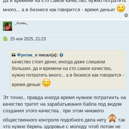
да и времени на єто самое качество, нужно потратить
т
много... а в бизнесе как говорится - время деньиг
_Pumba_
Н
25 ноя 2025, 21:23
е
п
р
Фунтик_я
писал(а):
о
качество стоит денег, иногда даже слишком
ч
больших. да и времени на єто самое качество,
и
т
нужно потратить много... а в бизнесе как говорится -
а
время деньиг
н
н
ы
Эт точно.. правда иногда время нужное потратиить на
й
качество тратят на зарабатывания бабла под видом
п
создания этого качества.. при этом никакого
о
с
общественного контроля подобного дела нету
так
т
что нужно беречь здоровье с молоду чтоб потом не