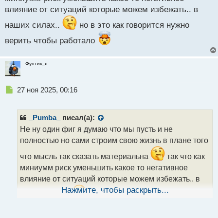
т
влияние от ситуаций которые можем избежать.. в
наших силах..
но в это как говорится нужно
верить чтобы работало
Фунтик_я
Н
27 ноя 2025, 00:16
е
п
р
_Pumba_
писал(а):
о
Не ну один фиг я думаю что мы пусть и не
ч
полностью но сами строим свою жизнь в плане того
и
т
что мысль так сказать материальна
так что как
а
миниумм риск уменьшить какое то негативное
н
н
влияние от ситуаций которые можем избежать.. в
ы
Нажмите, чтобы раскрыть...
наших силах..
но в это как говорится нужно
й
п
верить чтобы работало
о