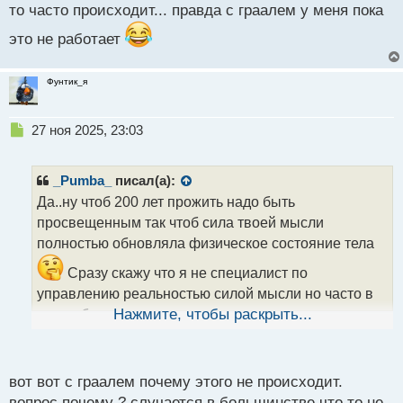
то часто происходит... правда с граалем у меня пока
это не работает
Фунтик_я
Н
27 ноя 2025, 23:03
е
п
р
_Pumba_
писал(а):
о
Да..ну чтоб 200 лет прожить надо быть
ч
просвещенным так чтоб сила твоей мысли
и
т
полностью обновляла физическое состояние тела
а
Сразу скажу что я не специалист по
н
н
управлению реальностью силой мысли но часто в
ы
жизни были ситуации как раз подтверждающие то
Нажмите, чтобы раскрыть...
й
что мы думаем то часто происходит... правда с
п
о
граалем у меня пока это не работает
с
вот вот с граалем почему этого не происходит.
т
вопрос почему ? случается в большинстве что то не