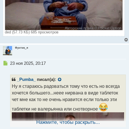
ded (57.73 КБ) 685 просмотров
Фунтик_я
Н
23 ноя 2025, 20:17
е
п
р
_Pumba_
писал(а):
о
Ну я стараюсь радоваться тому что есть но всегда
ч
хочется большего...неее нирвана в виде таблеток
и
т
чет мне как то не очень нравится если только эти
а
таблетки не валерьянка или снотворное
н
н
ы
Нажмите, чтобы раскрыть...
й