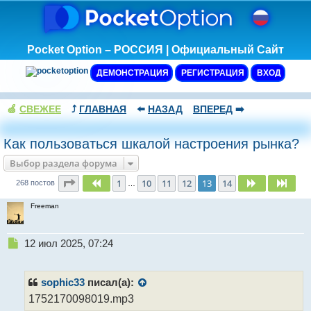
Pocket Option – РОССИЯ | Официальный Сайт
ДЕМОНСТРАЦИЯ
РЕГИСТРАЦИЯ
ВХОД
🍏
СВЕЖЕЕ
⤴️
ГЛАВНАЯ
⬅️
НАЗАД
ВПЕРЕД
➡️
Как пользоваться шкалой настроения рынка?
Выбор раздела форума
Страница
13
из
14
1
10
11
12
13
14
Пред.
След.
След
268 постов
…
Freeman
Н
12 июл 2025, 07:24
е
п
р
sophic33
писал(а):
о
1752170098019.mp3
ч