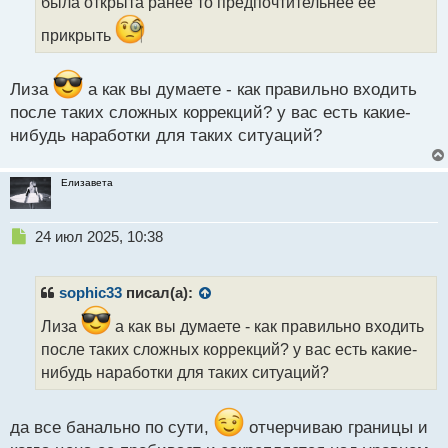
была открыта ранее то предпочтительнее ее
а
н
прикрыть
н
ы
й
Лиза
а как вы думаете - как правильно входить
п
после таких сложных коррекций? у вас есть какие-
о
нибудь наработки для таких ситуаций?
с
т
Елизавета
Н
24 июл 2025, 10:38
е
п
р
sophic33
писал(а):
о
ч
Лиза
а как вы думаете - как правильно входить
и
после таких сложных коррекций? у вас есть какие-
т
нибудь наработки для таких ситуаций?
а
н
н
да все банально по сути,
отчерчиваю границы и
ы