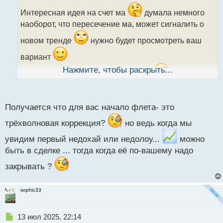
о
ч
Интересная идея на счет ма
думала немного
и
наоборот, что пересечение ма, может сигналить о
т
а
новом тренде
нужно будет просмотреть ваш
н
вариант
н
ы
Нажмите, чтобы раскрыть...
я флет смотрю по недохай недолоу
допустим
й
п
идет нисходящее движение, начался новый откат
о
точка а, дальше формируется движение в низ точка
с
Получается что для вас начало флета- это
б, но это движение не пробивает точку а, а
т
разворачивается в верх, вот этот момент и буду
трёхволновая коррекция?
но ведь когда мы
считать возможным флетом
увидим первый недохай или недолоу...
можно
быть в сделке ... тогда когда её по-вашему надо
закрывать ?
sophic33
Н
13 июл 2025, 22:14