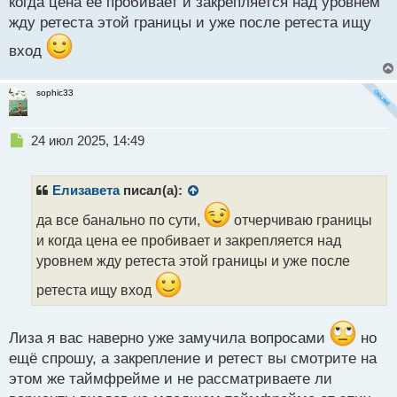
когда цена ее пробивает и закрепляется над уровнем
й
п
жду ретеста этой границы и уже после ретеста ищу
о
вход
с
т
sophic33
Н
24 июл 2025, 14:49
е
п
р
Елизавета
писал(а):
о
ч
да все банально по сути,
отчерчиваю границы
и
и когда цена ее пробивает и закрепляется над
т
уровнем жду ретеста этой границы и уже после
а
н
ретеста ищу вход
н
ы
й
Лиза я вас наверно уже замучила вопросами
но
п
ещё спрошу, а закрепление и ретест вы смотрите на
о
этом же таймфрейме и не рассматриваете ли
с
т