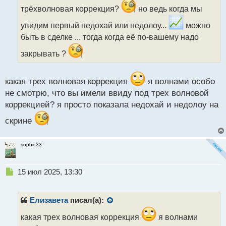
и
трёхволновая коррекция?
но ведь когда мы
т
а
увидим первый недохай или недолоу...
можно
н
быть в сделке ... тогда когда её по-вашему надо
н
ы
закрывать ?
й
п
о
какая трех волновая коррекция
я волнами особо
с
не смотрю, что вы имели ввиду под трех волновой
т
коррекцией? я просто показала недохай и недолоу на
скрине
sophic33
Н
15 июл 2025, 13:30
е
п
р
Елизавета
писал(а):
о
ч
какая трех волновая коррекция
я волнами
и