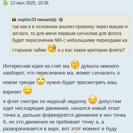
Н
13 июл 2025, 10:36
е
п
р
sophic33
писал(а):
о
так как я в основном анализ провожу через машки и
ч
зигзаги, то для меня первым сигналом для флэта
и
т
будет пересечение МА с небольшими периодами на
а
старшем тайме
а у вас какие критерии флета?
н
н
ы
Интересная идея на счет ма
думала немного
й
п
наоборот, что пересечение ма, может сигналить о
о
новом тренде
нужно будет просмотреть ваш
с
т
вариант
я флет смотрю по недохай недолоу
допустим
идет нисходящее движение, начался новый откат
точка а, дальше формируется движение в низ точка
б, но это движение не пробивает точку а, а
разворачивается в верх, вот этот момент и буду