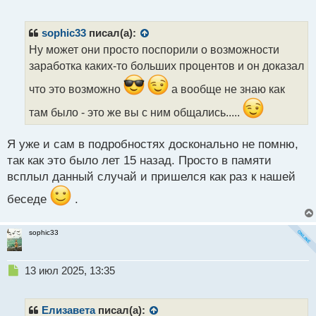
е
п
р
sophic33
писал(а):
о
Ну может они просто поспорили о возможности
ч
заработка каких-то больших процентов и он доказал
и
т
что это возможно
а вообще не знаю как
а
н
там было - это же вы с ним общались.....
н
ы
Я уже и сам в подробностях досконально не помню,
й
п
так как это было лет 15 назад. Просто в памяти
о
всплыл данный случай и пришелся как раз к нашей
с
т
беседе
.
sophic33
Н
13 июл 2025, 13:35
е
п
р
Елизавета
писал(а):