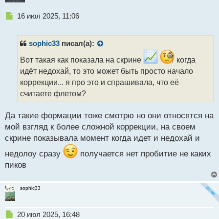
Н
16 июл 2025, 11:06
е
п
р
sophic33
писал(а):
о
ч
Вот такая как показала на скрине
когда
и
идёт недохай, то это может быть просто начало
т
коррекции... я про это и спрашивала, что её
а
считаете флетом?
н
н
ы
Да такие формации тоже смотрю но они относятся на
й
мой взгляд к более сложной коррекции, на своем
п
скрине показывала момент когда идет и недохай и
о
с
недолоу сразу
получается нет пробитие не каких
т
пиков
sophic33
Н
20 июл 2025, 16:48