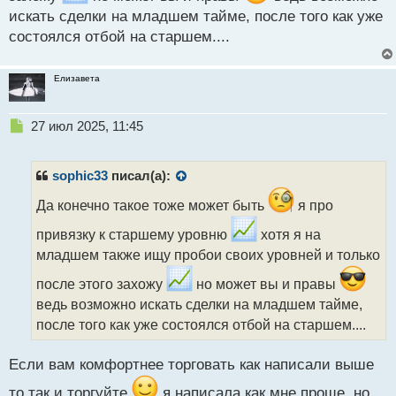
искать сделки на младшем тайме, после того как уже
состоялся отбой на старшем....
Елизавета
Н
27 июл 2025, 11:45
е
п
р
sophic33
писал(а):
о
ч
Да конечно такое тоже может быть
я про
и
привязку к старшему уровню
хотя я на
т
а
младшем также ищу пробои своих уровней и только
н
после этого захожу
но может вы и правы
н
ы
ведь возможно искать сделки на младшем тайме,
й
после того как уже состоялся отбой на старшем....
п
о
с
Если вам комфортнее торговать как написали выше
т
то так и торгуйте
я написала как мне проще, но