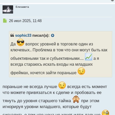
Елизавета
Н
26 июл 2025, 11:48
е
п
р
sophic33
писал(а):
о
ч
Да
вопрос уровней в торговле один из
и
ключевых.. Проблема в том что они могут быть как
т
а
объективными так и субъективными....
а я
н
всегда стараюсь искать входы на младших
н
ы
фреймах, хочется зайти пораньше
й
п
о
пораньше не всегда лучше
всегда есть момент
с
что можете привязаться к сделке и пробовать ее
т
тянуть до уровня старшего тайма
при этом
игнорируя уровни младшего, которые будут
сигналить о том что цена не хочет идти дальше