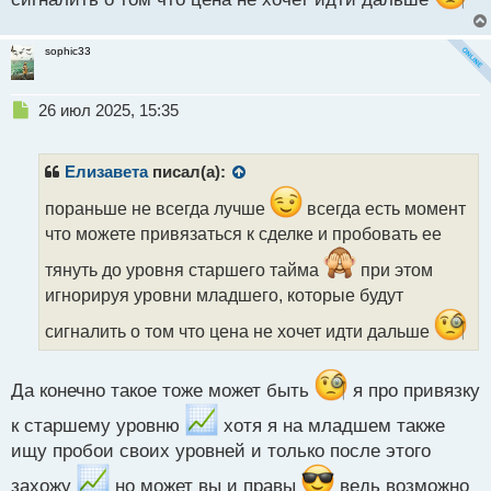
sophic33
Н
26 июл 2025, 15:35
е
п
р
Елизавета
писал(а):
о
ч
пораньше не всегда лучше
всегда есть момент
и
что можете привязаться к сделке и пробовать ее
т
а
тянуть до уровня старшего тайма
при этом
н
игнорируя уровни младшего, которые будут
н
ы
сигналить о том что цена не хочет идти дальше
й
п
о
Да конечно такое тоже может быть
я про привязку
с
т
к старшему уровню
хотя я на младшем также
ищу пробои своих уровней и только после этого
захожу
но может вы и правы
ведь возможно