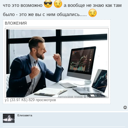
о
что это возможно
а вообще не знаю как там
с
т
было - это же вы с ним общались.....
ВЛОЖЕНИЯ
у1 (33.97 КБ) 829 просмотров
Елизавета