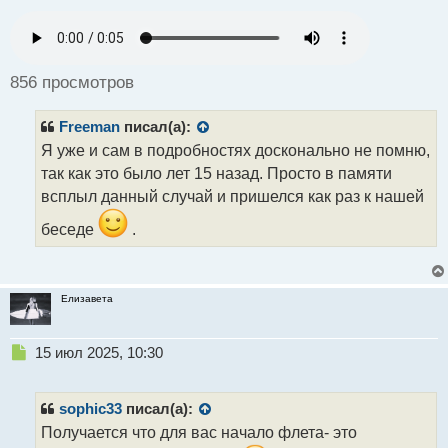
е
п
р
о
ч
856 просмотров
и
т
Freeman
писал(а):
а
н
Я уже и сам в подробностях досконально не помню,
н
так как это было лет 15 назад. Просто в памяти
ы
всплыл данный случай и пришелся как раз к нашей
й
п
беседе
.
о
с
т
Елизавета
Н
15 июл 2025, 10:30
е
п
р
sophic33
писал(а):
о
Получается что для вас начало флета- это
ч