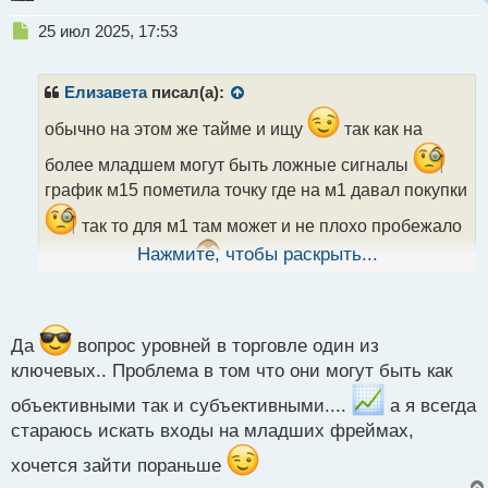
Н
25 июл 2025, 17:53
е
п
р
Елизавета
писал(а):
о
ч
обычно на этом же тайме и ищу
так как на
и
более младшем могут быть ложные сигналы
т
а
график м15 пометила точку где на м1 давал покупки
н
так то для м1 там может и не плохо пробежало
н
ы
Нажмите, чтобы раскрыть...
но очень муторно
да и можно было
й
п
привязаться к движению и подумать что цену
о
разворачивают
с
т
Да
вопрос уровней в торговле один из
ключевых.. Проблема в том что они могут быть как
объективными так и субъективными....
а я всегда
стараюсь искать входы на младших фреймах,
хочется зайти пораньше