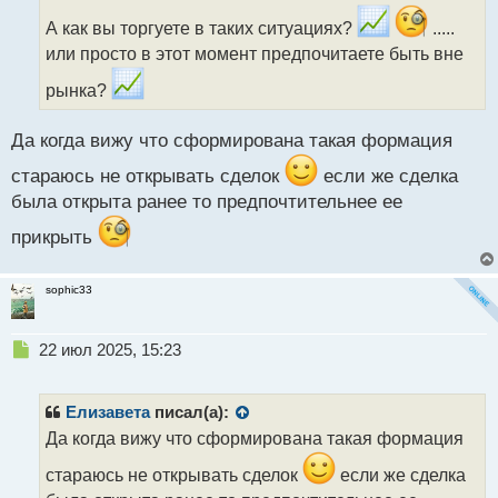
о
ч
А как вы торгуете в таких ситуациях?
.....
и
или просто в этот момент предпочитаете быть вне
т
а
рынка?
н
н
Да когда вижу что сформирована такая формация
ы
й
стараюсь не открывать сделок
если же сделка
п
была открыта ранее то предпочтительнее ее
о
с
прикрыть
т
sophic33
Н
22 июл 2025, 15:23
е
п
р
Елизавета
писал(а):
о
Да когда вижу что сформирована такая формация
ч
и
стараюсь не открывать сделок
если же сделка
т