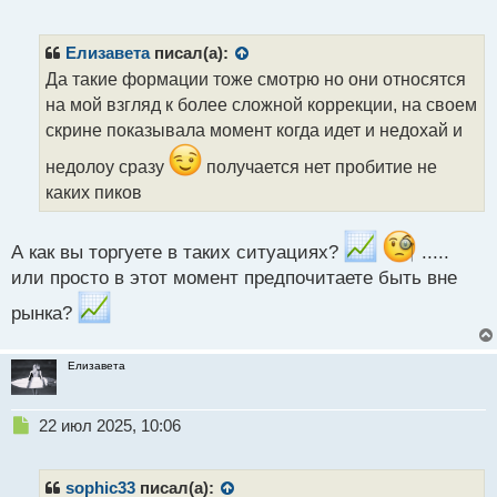
е
п
р
Елизавета
писал(а):
о
Да такие формации тоже смотрю но они относятся
ч
на мой взгляд к более сложной коррекции, на своем
и
т
скрине показывала момент когда идет и недохай и
а
недолоу сразу
получается нет пробитие не
н
н
каких пиков
ы
й
п
А как вы торгуете в таких ситуациях?
.....
о
или просто в этот момент предпочитаете быть вне
с
т
рынка?
Елизавета
Н
22 июл 2025, 10:06
е
п
р
sophic33
писал(а):