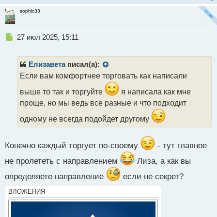
sophic33
Н
27 июл 2025, 15:11
е
п
р
Елизавета
писал(а):
о
Если вам комфортнее торговать как написали
ч
и
выше то так и торгуйте
я написала как мне
т
проще, но мы ведь все разные и что подходит
а
н
одному не всегда подойдет другому
н
ы
й
Конечно каждый торгует по-своему
- тут главное
п
о
не пролететь с направлением
Лиза, а как вы
с
определяете направление
если не секрет?
т
ВЛОЖЕНИЯ