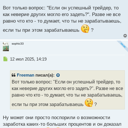
и
Вот только вопрос: "Если он успешный трейдер, то
т
а
как неверие других могло его задеть?". Разве не все
н
равно что кто - то думает, что ты не зарабатываешь,
н
ы
если ты при этом зарабатываешь
?
й
п
о
sophic33
с
т
Н
12 июл 2025, 14:19
е
п
р
Freeman
писал(а):
о
Вот только вопрос: "Если он успешный трейдер, то
ч
как неверие других могло его задеть?". Разве не все
и
т
равно что кто - то думает, что ты не зарабатываешь,
а
если ты при этом зарабатываешь
?
н
н
ы
Ну может они просто поспорили о возможности
й
заработка каких-то больших процентов и он доказал
п