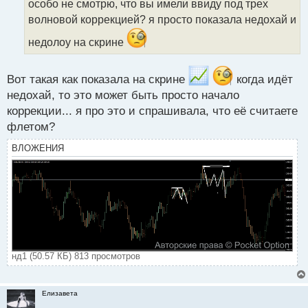
особо не смотрю, что вы имели ввиду под трех
т
волновой коррекцией? я просто показала недохай и
а
н
недолоу на скрине
н
ы
й
Вот такая как показала на скрине
когда идёт
п
недохай, то это может быть просто начало
о
коррекции... я про это и спрашивала, что её считаете
с
т
флетом?
ВЛОЖЕНИЯ
нд1 (50.57 КБ) 813 просмотров
Елизавета