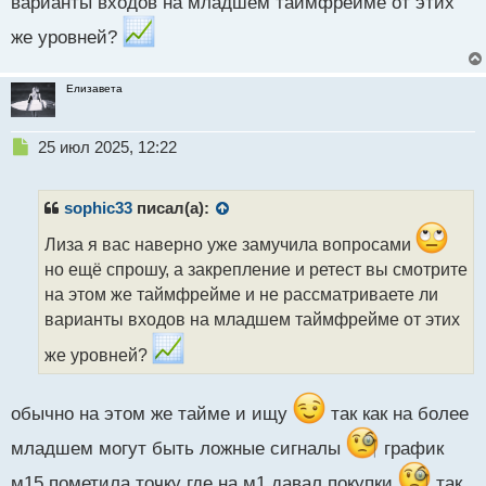
варианты входов на младшем таймфрейме от этих
же уровней?
Елизавета
Н
25 июл 2025, 12:22
е
п
р
sophic33
писал(а):
о
ч
Лиза я вас наверно уже замучила вопросами
и
но ещё спрошу, а закрепление и ретест вы смотрите
т
на этом же таймфрейме и не рассматриваете ли
а
варианты входов на младшем таймфрейме от этих
н
н
же уровней?
ы
й
п
обычно на этом же тайме и ищу
так как на более
о
с
младшем могут быть ложные сигналы
график
т
м15 пометила точку где на м1 давал покупки
так