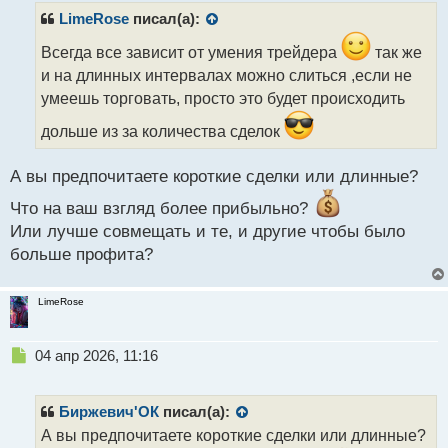
р
LimeRose
писал(а):
о
ч
Всегда все зависит от умения трейдера
так же
и
и на длинных интервалах можно слиться ,если не
т
умеешь торговать, просто это будет происходить
а
н
дольше из за количества сделок
н
ы
А вы предпочитаете короткие сделки или длинные?
й
п
Что на ваш взгляд более прибыльно?
о
Или лучше совмещать и те, и другие чтобы было
с
т
больше профита?
LimeRose
Н
04 апр 2026, 11:16
е
п
р
Биржевич'ОК
писал(а):
о
А вы предпочитаете короткие сделки или длинные?
ч