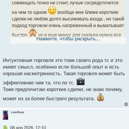
о
совмещать точно не стоит, лучше сосредоточится
ч
и
на чем то одном
вообще мне ближе короткие
т
сделки не люблю долго высиживать входа , но такой
а
подход торговли очень напряженный и выматывает
н
н
быстро
ну и еще минус для скальпа нужна все
ы
Нажмите, чтобы раскрыть...
таки хорошая тс , у меня больше на скальпе
й
п
интуитивные входы
о
с
Интуитивная торговля это тоже своего рода тс и это
т
имеет смысл, особенно если большой опыт и есть
хорошая насмотренность. Такая торговля может быть
эффективнее чем та, что по тс.
Тоже предпочитаю короткие сделки, не знаю почему,
может из за более быстрого результата.
LimeRose
Н
08 апр 2026, 12:10