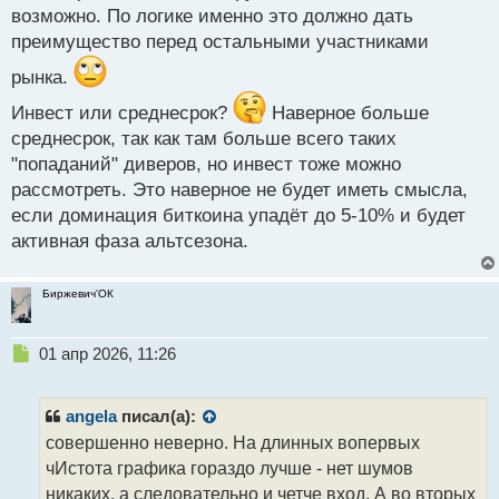
возможно. По логике именно это должно дать
с
т
преимущество перед остальными участниками
рынка.
Инвест или среднесрок?
Наверное больше
среднесрок, так как там больше всего таких
"попаданий" диверов, но инвест тоже можно
рассмотреть. Это наверное не будет иметь смысла,
если доминация биткоина упадёт до 5-10% и будет
активная фаза альтсезона.
Биржевич'ОК
Н
01 апр 2026, 11:26
е
п
р
angela
писал(а):
о
совершенно неверно. На длинных вопервых
ч
чИстота графика гораздо лучше - нет шумов
и
т
никаких, а следовательно и четче вход. А во вторых