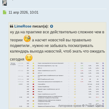
Н
11 апр 2026, 10:01
е
п
р
LimeRose
писал(а):
о
ну да на практике все действительно сложнее чем в
ч
и
теории
а насчет новостей вы правильно
т
подметили , нужно не забывать посматривать
а
календарь выхода новостей, чтоб знать что ожидать
н
н
сегодня
ы
й
п
о
с
т