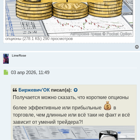
опционы (278.1 КБ) 290 просмотров
LimeRose
Н
03 апр 2026, 11:49
е
п
р
Биржевич'ОК
писал(а):
о
Получается можно сказать, что короткие опционы
ч
и
более эффективные или прибыльные
в
т
торговле, чем длинные или всё таки не факт и всё
а
зависит от умений трейдера?!
н
н
ы
й