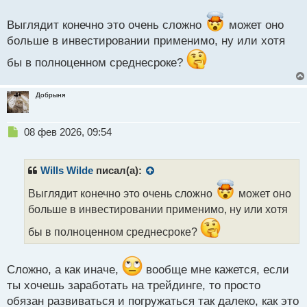
цены по эфиру, риплу, солане, но для новичков это
с
сложновато, иногда даже опытных вводит в ступор,
т
Выглядит конечно это очень сложно
может оно
больше в инвестировании применимо, ну или хотя
но в этом направлении можно работать и это
должно дать плоды.
бы в полноценном среднесроке?
Добрыня
Н
08 фев 2026, 09:54
е
п
р
Wills Wilde
писал(а):
о
ч
Выглядит конечно это очень сложно
может оно
и
больше в инвестировании применимо, ну или хотя
т
а
бы в полноценном среднесроке?
н
н
ы
Сложно, а как иначе,
вообще мне кажется, если
й
ты хочешь заработать на трейдинге, то просто
п
обязан развиваться и погружаться так далеко, как это
о