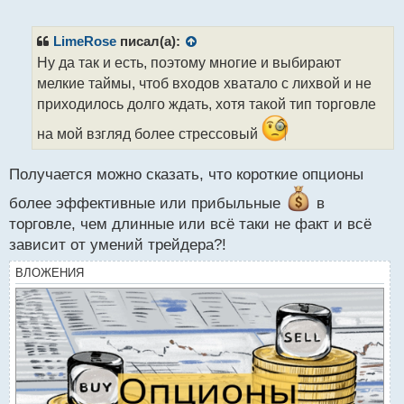
е
п
р
LimeRose
писал(а):
о
Ну да так и есть, поэтому многие и выбирают
ч
мелкие таймы, чтоб входов хватало с лихвой и не
и
т
приходилось долго ждать, хотя такой тип торговле
а
на мой взгляд более стрессовый
н
н
ы
Получается можно сказать, что короткие опционы
й
п
более эффективные или прибыльные
в
о
торговле, чем длинные или всё таки не факт и всё
с
зависит от умений трейдера?!
т
ВЛОЖЕНИЯ