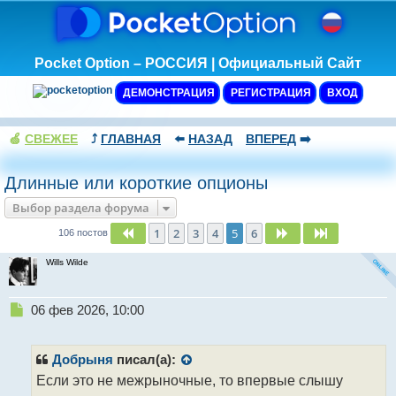
Pocket Option – РОССИЯ | Официальный Сайт
ДЕМОНСТРАЦИЯ
РЕГИСТРАЦИЯ
ВХОД
🍏
СВЕЖЕЕ
⤴️
ГЛАВНАЯ
⬅️
НАЗАД
ВПЕРЕД
➡️
Длинные или короткие опционы
Выбор раздела форума
1
2
3
4
5
6
Пред.
След.
След.
106 постов
Wills Wilde
Н
06 фев 2026, 10:00
е
п
р
Добрыня
писал(а):
о
Если это не межрыночные, то впервые слышу
ч