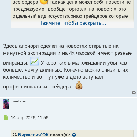
все ордера
так как цена может себя повести не
а
предсказуемо , вообще торговля на новостях, это
н
н
отдельный вид искусства знаю трейдеров которые
ы
Нажмите, чтобы раскрыть...
торгуют только новости
поэтому говорить какие
й
п
более рискованные сделки не совсем верно , все
о
с
зависит от самого трейдера и его умений
Здесь априори сделки на новостях открытые на
т
минутной экспирации и на 4х часовой имеют разные
винрейды.
У коротких в мат.ожидании убытков
больше, чем у длинных. Конечно можно снизить их
количество и вот тут уже в дело вступает
профессионализм трейдера.
LimeRose
Н
14 апр 2026, 11:56
е
п
р
Биржевич'ОК
писал(а):