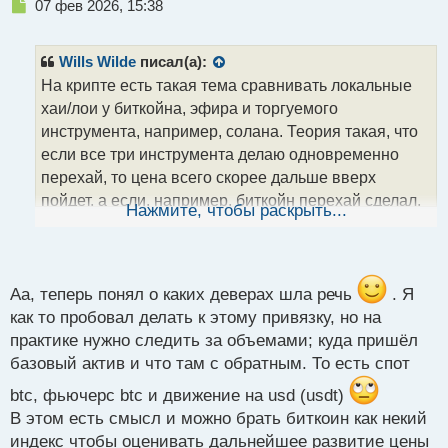
Н
07 фев 2026, 15:38
е
п
р
Wills Wilde
писал(а):
о
На крипте есть такая тема сравнивать локальные
ч
хаи/лои у биткойна, эфира и торгуемого
и
т
инструмента, например, солана. Теория такая, что
а
если все три инструмента делаю одновременно
н
перехай, то цена всего скорее дальше вверх
н
пойдет, а если, например, биткойн перехай сделал,
ы
Нажмите, чтобы раскрыть...
й
а солана и эфир не сделали, то высока вероятность
п
что солана вниз пойдет вместе с эфиром, ну а
о
с
потом их биток догонит
На истории видел -
т
Аа, теперь понял о каких деверах шла речь
. Я
работает красиво, но на практике раза 4 пытался
как то пробовал делать к этому привязку, но на
поймать - не очень получилось, но тут мог я сам
практике нужно следить за объемами; куда пришёл
накосячить гдето
базовый актив и что там с обратным. То есть спот
btc, фьючерс btc и движение на usd (usdt)
p.s.: вспомнил, это smt-дивергенция называется
В этом есть смысл и можно брать биткоин как некий
индекс чтобы оценивать дальнейшее развитие цены