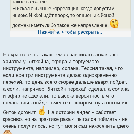
такое название.
и
т
Я искал обычные корреляции, когда допустим
а
индекс Nikkei идёт вверх, то опционы с йеной
н
н
должны иметь либо такое же направление,
ы
Нажмите, чтобы раскрыть...
либо обратное.
На валютных парах это есть, а
й
п
на бинарках таких корреляций пока не нашёл.
о
с
На крипте есть такая тема сравнивать локальные
т
хаи/лои у биткойна, эфира и торгуемого
инструмента, например, солана. Теория такая, что
если все три инструмента делаю одновременно
перехай, то цена всего скорее дальше вверх пойдет,
а если, например, биткойн перехай сделал, а солана
и эфир не сделали, то высока вероятность что
солана вниз пойдет вместе с эфиром, ну а потом их
биток догонит
На истории видел - работает
красиво, но на практике раза 4 пытался поймать - не
очень получилось, но тут мог я сам накосячить гдето