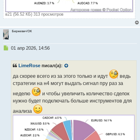
в21 (56.52 КБ) 313 просмотров
Биржевич'ОК
Н
01 апр 2026, 14:56
е
п
р
LimeRose
писал(а):
о
ч
да скорее всего из за этого только и идут
ведь
и
стратегии на н4 могут выдать сигнал пру раз за
т
а
неделю
и чтобы увеличить количество сделок
н
нужно будет подключать больше инструментов для
н
ы
анализа
й
п
о
с
т