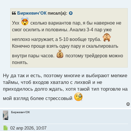
е
п
р
Биржевич'ОК
писал(а):
о
ч
Ухх
сколько вариантов пар, я бы наверное не
и
смог осилить и половины. Анализ 3-4 пар уже
т
а
неплохо нагружает, а 5-10 вообще труба.
н
Конечно проще взять одну пару и скальпировать
н
ы
внутри пары часов.
поэтому трейдеров можно
й
понять.
п
о
с
Ну да так и есть, поэтому многие и выбирают мелкие
т
таймы, чтоб входов хватало с лихвой и не
приходилось долго ждать, хотя такой тип торговле на
мой взгляд более стрессовый
Биржевич'ОК
Н
02 апр 2026, 10:07