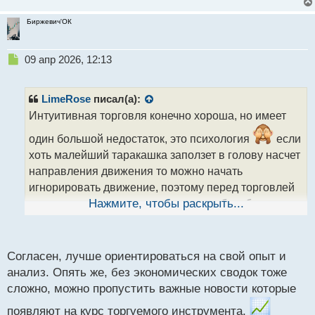
Биржевич'ОК
Н
09 апр 2026, 12:13
е
п
р
LimeRose
писал(а):
о
Интуитивная торговля конечно хороша, но имеет
ч
и
один большой недостаток, это психология
если
т
хоть малейший таракашка заползет в голову насчет
а
направления движения то можно начать
н
н
игнорировать движение, поэтому перед торговлей
ы
я стараюсь не читать аналитику , чтоб не было ни
Нажмите, чтобы раскрыть...
й
п
какой привязки к направлению
о
с
Согласен, лучше ориентироваться на свой опыт и
т
анализ. Опять же, без экономических сводок тоже
сложно, можно пропустить важные новости которые
появляют на курс торгуемого инструмента.