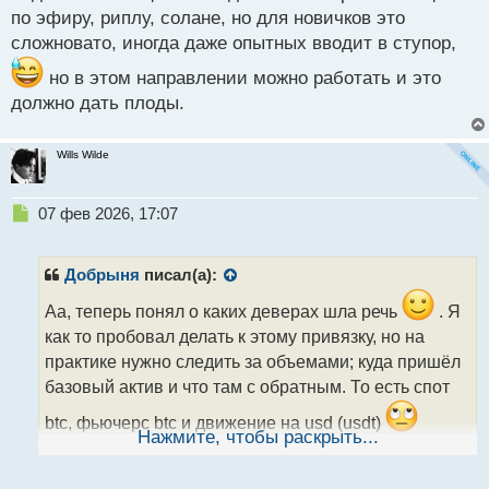
по эфиру, риплу, солане, но для новичков это
сложновато, иногда даже опытных вводит в ступор,
но в этом направлении можно работать и это
должно дать плоды.
Wills Wilde
Н
07 фев 2026, 17:07
е
п
р
Добрыня
писал(а):
о
ч
Аа, теперь понял о каких деверах шла речь
. Я
и
как то пробовал делать к этому привязку, но на
т
практике нужно следить за объемами; куда пришёл
а
базовый актив и что там с обратным. То есть спот
н
н
btc, фьючерс btc и движение на usd (usdt)
ы
Нажмите, чтобы раскрыть...
В этом есть смысл и можно брать биткоин как некий
й
п
индекс чтобы оценивать дальнейшее развитие
о