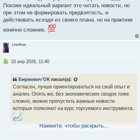
Похоже идеальный вариант это читать новости, но
при этом не формировать предвзятость, и
действовать исходя из своего плана, но на практике
конечно сложнее.
LimeRose
Н
10 апр 2026, 11:40
е
п
р
Биржевич'ОК
писал(а):
о
Согласен, лучше ориентироваться на свой опыт и
ч
анализ. Опять же, без экономических сводок тоже
и
т
сложно, можно пропустить важные новости
а
которые появляют на курс торгуемого инструмента.
н
н
ы
Похоже идеальный вариант это читать новости, но
Нажмите, чтобы раскрыть...
й
при этом не формировать предвзятость, и
п
действовать исходя из своего плана, но на практике
о