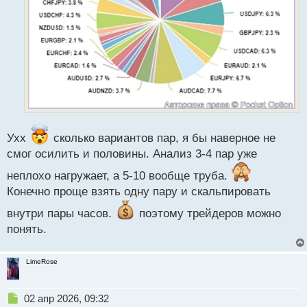
Ухх
сколько вариантов пар, я бы наверное не
смог осилить и половины. Анализ 3-4 пар уже
неплохо нагружает, а 5-10 вообще труба.
Конечно проще взять одну пару и скальпировать
внутри пары часов.
поэтому трейдеров можно
понять.
LimeRose
Н
02 апр 2026, 09:32