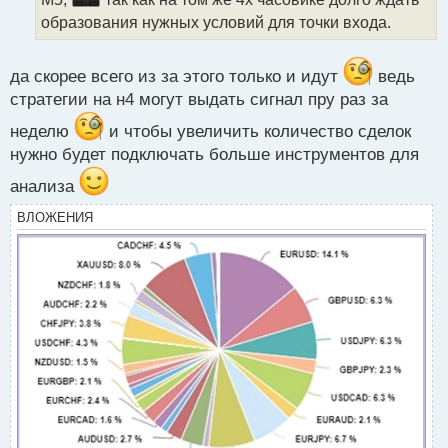
а
образования нужных условий для точки входа.
н
н
ы
да скорее всего из за этого только и идут
ведь
й
п
стратегии на н4 могут выдать сигнал пру раз за
о
неделю
и чтобы увеличить количество сделок
с
т
нужно будет подключать больше инструментов для
анализа
ВЛОЖЕНИЯ