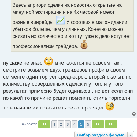
о
Здесь априори сделки на новостях открытые на
ч
минутной экспирации и на 4х часовой имеют
и
т
разные винрейды.
У коротких в мат.ожидании
а
убытков больше, чем у длинных. Конечно можно
н
н
снизить их количество и вот тут уже в дело вступает
ы
профессионализм трейдера.
й
п
о
ну даже не знаю
мне кажется не совсем так ,
с
т
смотрите возьмем двух трейдеров профи в своем
сегменте один торгует среднесрок, второй скальп, по
количеству совершенных сделок и у того и у того
результат примерно будет одинаков , но вот если они
по какой то причине решат поменять стиль торговли
то в начале их показатель резко просядет
1
2
3
4
5
6
Пред.
След.
След.
106 постов
Выбор раздела форума