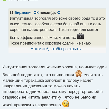
е
п
р
Биржевич'ОК
писал(а):
о
Интуитивная торговля это тоже своего рода тс и это
ч
имеет смысл, особенно если большой опыт и есть
и
т
хорошая насмотренность. Такая торговля может
а
быть эффективнее чем та, что по тс.
н
н
Тоже предпочитаю короткие сделки, не знаю
ы
почему, может из за более быстрого результата.
Нажмите, чтобы раскрыть...
й
п
о
с
Интуитивная торговля конечно хороша, но имеет один
т
большой недостаток, это психология
если хоть
малейший таракашка заползет в голову насчет
направления движения то можно начать
игнорировать движение, поэтому перед торговлей я
стараюсь не читать аналитику , чтоб не было ни
какой привязки к направлению