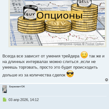
п
о
с
т
Всегда все зависит от умения трейдера
так же и
на длинных интервалах можно слиться ,если не
умеешь торговать, просто это будет происходить
дольше из за количества сделок
Биржевич'ОК
Н
03 апр 2026, 14:12
е
п