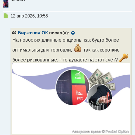
Н
12 апр 2026, 10:55
е
п
р
Биржевич'ОК
писал(а):
о
На новостях длинные опционы как будто более
ч
и
оптимальны для торговли,
так как короткие
т
а
более рискованные. Что думаете на этот счёт?
н
н
ы
й
п
о
с
т