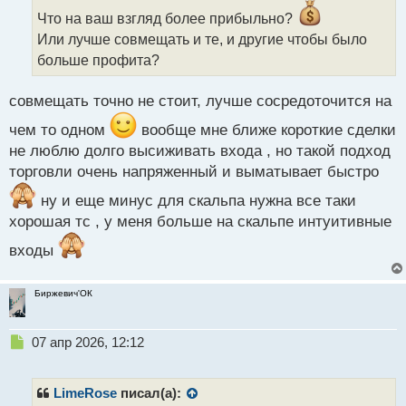
и
Что на ваш взгляд более прибыльно?
т
Или лучше совмещать и те, и другие чтобы было
а
больше профита?
н
н
ы
совмещать точно не стоит, лучше сосредоточится на
й
п
чем то одном
вообще мне ближе короткие сделки
о
не люблю долго высиживать входа , но такой подход
с
торговли очень напряженный и выматывает быстро
т
ну и еще минус для скальпа нужна все таки
хорошая тс , у меня больше на скальпе интуитивные
входы
Биржевич'ОК
Н
07 апр 2026, 12:12
е
п
р
LimeRose
писал(а):