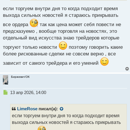
если торгуем внутри дня то когда подходит время
выхода сильных новостей я стараюсь прикрывать
все ордера
так как цена может себя повести не
предсказуемо , вообще торговля на новостях, это
отдельный вид искусства знаю трейдеров которые
торгуют только новости
поэтому говорить какие
более рискованные сделки не совсем верно , все
зависит от самого трейдера и его умений
Биржевич'ОК
Н
13 апр 2026, 14:00
е
п
р
LimeRose
писал(а):
о
если торгуем внутри дня то когда подходит время
ч
выхода сильных новостей я стараюсь прикрывать
и
т