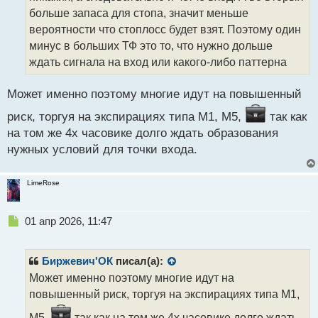
а
больше запаса для стопа, значит меньше
н
вероятности что стоплосс будет взят. Поэтому один
н
минус в больших ТФ это то, что нужно дольше
ы
й
ждать сигнала на вход или какого-либо паттерна
п
о
Может именно поэтому многие идут на повышенный
с
т
риск, торгуя на экспирациях типа М1, М5,
так как
на том же 4х часовике долго ждать образования
нужных условий для точки входа.
LimeRose
Н
01 апр 2026, 11:47
е
п
р
Биржевич'ОК
писал(а):
о
Может именно поэтому многие идут на
ч
повышенный риск, торгуя на экспирациях типа М1,
и
т
М5,
так как на том же 4х часовике долго ждать