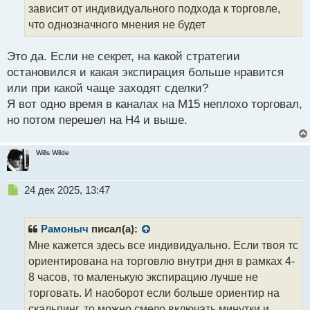
зависит от индивидуального подхода к торговле,
н
н
что однозначного мнения не будет
ы
й
Это да. Если не секрет, на какой стратегии
п
остановился и какая экспирация больше нравится
о
с
или при какой чаще заходят сделки?
т
Я вот одно время в каналах на М15 неплохо торговал,
но потом перешел на Н4 и выше.
Wills Wilde
Н
24 дек 2025, 13:47
е
п
р
Рамоныч
писал(а):
о
Мне кажется здесь все индивидуально. Если твоя тс
ч
ориентирована на торговлю внутри дня в рамках 4-
и
т
8 часов, то маленькую экспирацию лучше не
а
торговать. И наоборот если больше ориентир на
н
скальпинг, то можно смело включать минутки и