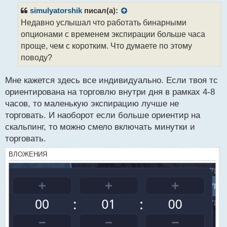
р
simulyatorshik
писал(а):
о
Недавно услышал что работать бинарными
ч
опционами с временем экспирации больше часа
и
т
проще, чем с коротким. Что думаете по этому
а
поводу?
н
н
Мне кажется здесь все индивидуально. Если твоя тс
ы
й
ориентирована на торговлю внутри дня в рамках 4-8
п
часов, то маленькую экспирацию лучше не
о
торговать. И наоборот если больше ориентир на
с
скальпинг, то можно смело включать минутки и
т
торговать.
ВЛОЖЕНИЯ