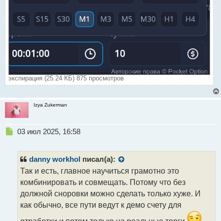
экспирация (25.24 КБ) 875 просмотров
Izya Zukerman
Н
03 июл 2025, 16:58
е
п
р
danny workhol
писал(а):
о
Так и есть, главное научиться грамотно это
ч
комбинировать и совмещать. Потому что без
и
т
должной сноровки можно сделать только хуже. И
а
как обычно, все пути ведут к демо счету для
н
н
отработки и потом только на реальные торги