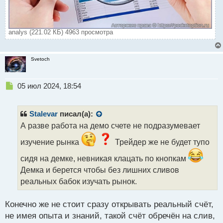
analys (221.02 КБ) 4963 просмотра
Svetoch
Н
05 июл 2024, 18:54
е
п
р
Stalevar
писал(а):
о
А разве работа на демо счете не подразумевает
ч
и
изучение рынка
Трейдер же не будет тупо
т
а
сидя на демке, невникая клацать по кнопкам
н
Демка и берется чтобы без лишних сливов
н
реальных бабок изучать рынок.
ы
й
п
Конечно же не стоит сразу открывать реальный счёт,
о
не имея опыта и знаний, такой счёт обречён на слив,
с