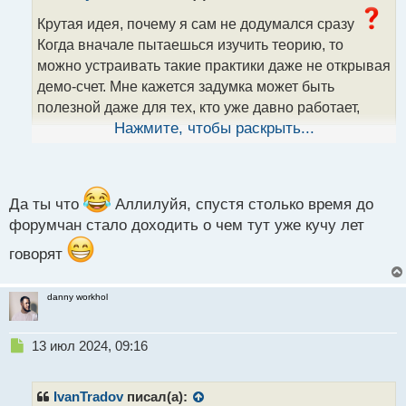
о
ч
Крутая идея, почему я сам не додумался сразу
и
Когда вначале пытаешься изучить теорию, то
т
можно устраивать такие практики даже не открывая
а
демо-счет. Мне кажется задумка может быть
н
н
полезной даже для тех, кто уже давно работает,
ы
помогает оттачивать навыки и зрение на успешные
Нажмите, чтобы раскрыть...
й
п
сделки
о
с
т
Да ты что
Аллилуйя, спустя столько время до
форумчан стало доходить о чем тут уже кучу лет
говорят
danny workhol
Н
13 июл 2024, 09:16
е
п
р
IvanTradov
писал(а):