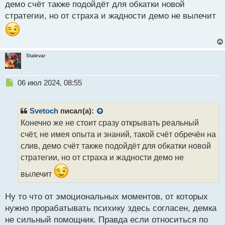
демо счёт также подойдёт для обкатки новой
т
стратегии, но от страха и жадности демо не вылечит
Stalevar
Н
06 июл 2024, 08:55
е
п
р
Svetoch
писал(а):
о
Конечно же не стоит сразу открывать реальный
ч
счёт, не имея опыта и знаний, такой счёт обречён на
и
т
слив, демо счёт также подойдёт для обкатки новой
а
стратегии, но от страха и жадности демо не
н
н
вылечит
ы
й
Ну то что от эмоциональных моментов, от которых
п
нужно прорабатывать психику здесь согласен, демка
о
с
не сильный помощник. Правда если относиться по