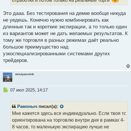
ы
й
Это дааа. Без тестирования на демке вообще никуда
п
не уедешь. Конечно нужно комбинировать как
о
с
длинные так и короткие экспирации, а то только один
т
из вариантов может не дать желаемых результатов. К
тому же торговля в разных режимах даёт реально
большое преимущество над
узкоспециализированными системами других
трейдеров.
simulyatorshik
Н
07 июл 2025, 14:17
е
п
р
Рамоныч
писал(а):
о
Мне кажется здесь все индивидуально. Если твоя тс
ч
ориентирована на торговлю внутри дня в рамках 4-
и
т
8 часов, то маленькую экспирацию лучше не