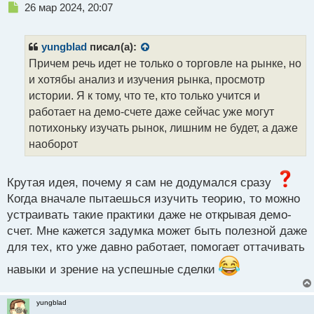
с
Н
26 мар 2024, 20:07
т
е
п
р
yungblad
писал(а):
о
Причем речь идет не только о торговле на рынке, но
ч
и хотябы анализ и изучения рынка, просмотр
и
т
истории. Я к тому, что те, кто только учится и
а
работает на демо-счете даже сейчас уже могут
н
потихоньку изучать рынок, лишним не будет, а даже
н
наоборот
ы
й
п
Крутая идея, почему я сам не додумался сразу
о
с
Когда вначале пытаешься изучить теорию, то можно
т
устраивать такие практики даже не открывая демо-
счет. Мне кажется задумка может быть полезной даже
для тех, кто уже давно работает, помогает оттачивать
навыки и зрение на успешные сделки
yungblad