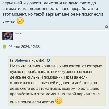
т
серьезней и довести действия на демо счете до
автоматизма, возможно есть шанс проработать и
этот момент, но такой вариант мне он не помог если
честно
Svetoch
Н
06 июл 2024, 12:38
е
п
р
Stalevar
писал(а):
о
Ну то что от эмоциональных моментов, от которых
ч
нужно прорабатывать психику здесь согласен,
и
т
демка не сильный помощник. Правда если
а
относиться по серьезней и довести действия на
н
демо счете до автоматизма, возможно есть шанс
н
проработать и этот момент, но такой вариант мне
ы
й
он не помог если честно
п
о