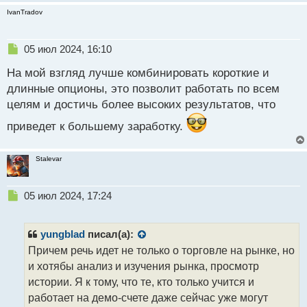
IvanTradov
Н
05 июл 2024, 16:10
е
На мой взгляд лучше комбинировать короткие и
п
р
длинные опционы, это позволит работать по всем
о
целям и достичь более высоких результатов, что
ч
и
приведет к большему заработку.
т
а
н
Stalevar
н
ы
Н
05 июл 2024, 17:24
й
е
п
п
о
р
с
yungblad
писал(а):
о
т
Причем речь идет не только о торговле на рынке, но
ч
и хотябы анализ и изучения рынка, просмотр
и
т
истории. Я к тому, что те, кто только учится и
а
работает на демо-счете даже сейчас уже могут
н