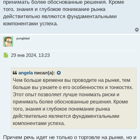
принимать более обоснованные решения. Кроме
и
т
того, знания и глубокое понимание рынка
а
действительно являются фундаментальными
н
компонентами успеха.
н
ы
й
yungblad
п
о
с
Н
29 янв 2024, 13:23
т
е
п
р
angela
писал(а):
о
Чем больше времени вы проводите на рынке, тем
ч
больше вы узнаете о его особенностях и тонкостях.
и
т
Этот опыт позволяет лучше понимать риски и
а
принимать более обоснованные решения. Кроме
н
того, знания и глубокое понимание рынка
н
действительно являются фундаментальными
ы
й
компонентами успеха.
п
о
Причем речь идет не только о торговле на рынке, но и
с