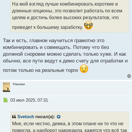
о
На мой взгляд лучше комбинировать короткие и
ч
длинные опционы, это позволит работать по всем
и
т
целям и достичь более высоких результатов, что
а
приведет к большему заработку.
н
н
ы
Так и есть, главное научиться грамотно это
й
комбинировать и совмещать. Потому что без
п
должной сноровки можно сделать только хуже. И как
о
с
обычно, все пути ведут к демо счету для отработки и
т
потом только на реальные торги
Freeman
Н
03 июл 2025, 07:31
е
п
р
Svetoch
писал(а):
о
Мне, если честно, демка, в этом плане ни то что не
ч
помогла, а наоборот навредила, кажется что всё так
и