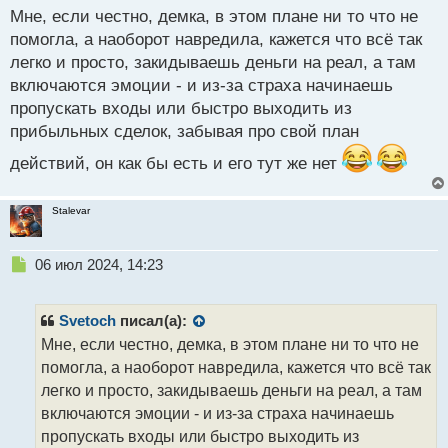
с
Мне, если честно, демка, в этом плане ни то что не
т
помогла, а наоборот навредила, кажется что всё так
легко и просто, закидываешь деньги на реал, а там
включаются эмоции - и из-за страха начинаешь
пропускать входы или быстро выходить из
прибыльных сделок, забывая про свой план
действий, он как бы есть и его тут же нет
Stalevar
Н
06 июл 2024, 14:23
е
п
р
Svetoch
писал(а):
о
Мне, если честно, демка, в этом плане ни то что не
ч
помогла, а наоборот навредила, кажется что всё так
и
т
легко и просто, закидываешь деньги на реал, а там
а
включаются эмоции - и из-за страха начинаешь
н
пропускать входы или быстро выходить из
н