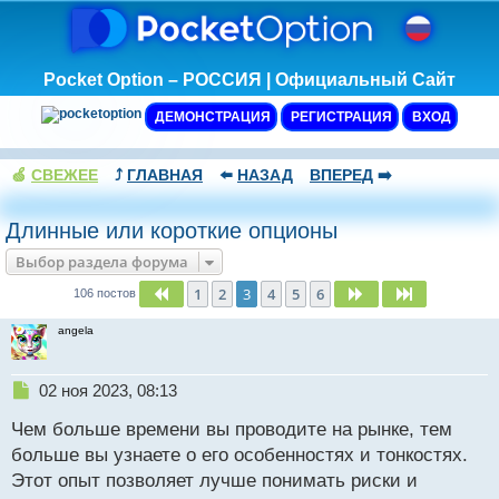
Pocket Option – РОССИЯ | Официальный Сайт
ДЕМОНСТРАЦИЯ
РЕГИСТРАЦИЯ
ВХОД
🍏
СВЕЖЕЕ
⤴️
ГЛАВНАЯ
⬅️
НАЗАД
ВПЕРЕД
➡️
Длинные или короткие опционы
Выбор раздела форума
1
2
3
4
5
6
Пред.
След.
След.
106 постов
angela
Н
02 ноя 2023, 08:13
е
Чем больше времени вы проводите на рынке, тем
п
р
больше вы узнаете о его особенностях и тонкостях.
о
Этот опыт позволяет лучше понимать риски и
ч