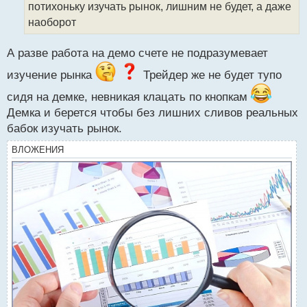
потихоньку изучать рынок, лишним не будет, а даже
н
наоборот
ы
й
п
А разве работа на демо счете не подразумевает
о
с
изучение рынка
Трейдер же не будет тупо
т
сидя на демке, невникая клацать по кнопкам
Демка и берется чтобы без лишних сливов реальных
бабок изучать рынок.
ВЛОЖЕНИЯ