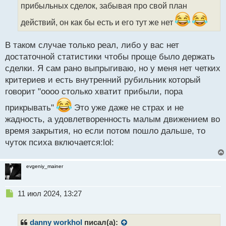
прибыльных сделок, забывая про свой план
ы
й
действий, он как бы есть и его тут же нет
п
о
с
В таком случае только реал, либо у вас нет
т
достаточной статистики чтобы проще было держать
сделки. Я сам рано выпрыгиваю, но у меня нет четких
критериев и есть внутренний рубильник который
говорит "оооо столько хватит прибыли, пора
прикрывать"
Это уже даже не страх и не
жадность, а удовлетворенность малым движением во
время закрытия, но если потом пошло дальше, то
чуток психа включается:lol:
evgeniy_mainer
Н
11 июл 2024, 13:27
е
п
р
danny workhol
писал(а):