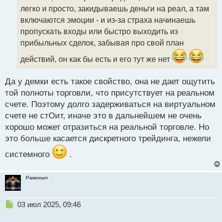
т
легко и просто, закидываешь деньги на реал, а там
а
включаются эмоции - и из-за страха начинаешь
н
пропускать входы или быстро выходить из
н
прибыльных сделок, забывая про свой план
ы
й
действий, он как бы есть и его тут же нет
п
о
с
Да у демки есть такое свойство, она не дает ощутить
т
той полноты торговли, что присутствует на реальном
счете. Поэтому долго задерживаться на виртуальном
счете не стОит, иначе это в дальнейшем не очень
хорошо может отразиться на реальной торговле. Но
это больше касается дискретного трейдинга, нежели
системного
.
Рамоныч
Н
03 июл 2025, 09:46
е
п