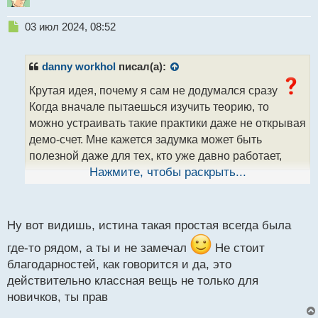
Н
03 июл 2024, 08:52
е
п
р
danny workhol
писал(а):
о
ч
Крутая идея, почему я сам не додумался сразу
и
Когда вначале пытаешься изучить теорию, то
т
можно устраивать такие практики даже не открывая
а
демо-счет. Мне кажется задумка может быть
н
н
полезной даже для тех, кто уже давно работает,
ы
помогает оттачивать навыки и зрение на успешные
Нажмите, чтобы раскрыть...
й
п
сделки
о
с
Ну вот видишь, истина такая простая всегда была
т
где-то рядом, а ты и не замечал
Не стоит
благодарностей, как говорится и да, это
действительно классная вещь не только для
новичков, ты прав