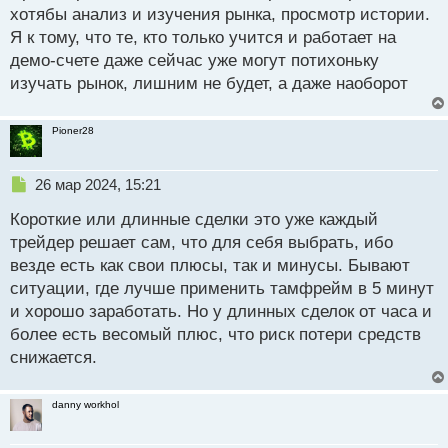
хотябы анализ и изучения рынка, просмотр истории.
т
Я к тому, что те, кто только учится и работает на
демо-счете даже сейчас уже могут потихоньку
изучать рынок, лишним не будет, а даже наоборот
Pioner28
Н
26 мар 2024, 15:21
е
Короткие или длинные сделки это уже каждый
п
р
трейдер решает сам, что для себя выбрать, ибо
о
везде есть как свои плюсы, так и минусы. Бывают
ч
ситуации, где лучше применить тамфрейм в 5 минут
и
т
и хорошо заработать. Но у длинных сделок от часа и
а
более есть весомый плюс, что риск потери средств
н
снижается.
н
ы
й
danny workhol
п
о