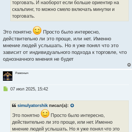
а
торговать. И наоборот если больше ориентир на
н
скальпинг, то можно смело включать минутки и
н
торговать.
ы
й
п
Это понятно
Просто было интересно,
о
с
действительно ли это проще, или нет. Именно
т
мнение людей услышать. Но я уже понял что это
зависит от индивидуального подхода к торговле, что
однозначного мнения не будет
Рамоныч
Н
07 июл 2025, 15:42
е
п
р
simulyatorshik
писал(а):
о
ч
Это понятно
Просто было интересно,
и
действительно ли это проще, или нет. Именно
т
мнение людей услышать. Но я уже понял что это
а