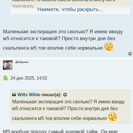
н
торговать.
ы
Нажмите, чтобы раскрыть...
й
п
о
с
Маленькая экспирация это сколько? Я имею ввиду
т
м5 относится к таковой? Просто внутри дня без
скальпинга м5 тое вполне себе нормально
Добрыня
Н
24 дек 2025, 14:52
е
п
р
Wills Wilde
писал(а):
о
Маленькая экспирация это сколько? Я имею ввиду
ч
м5 относится к таковой? Просто внутри дня без
и
т
скальпинга м5 тое вполне себе нормально
а
н
н
М5 вообще походу самый ходовой тайм. Он мне