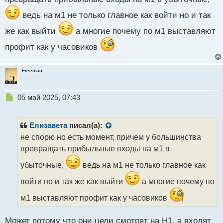
ведь на м1 не только главное как войти но и так
же как выйти
а многие почему по м1 выставляют
профит как у часовиков
Freeman
Н
05 май 2025, 07:43
е
п
р
Елизавета
писал(а):
о
не спорю но есть момент, причем у большинства
ч
превращать прибыльные входы на м1 в
и
т
убыточные,
ведь на м1 не только главное как
а
н
войти но и так же как выйти
а многие почему по
н
ы
м1 выставляют профит как у часовиков
й
п
Может потому что они цели смотрят на Н1, а входят
о