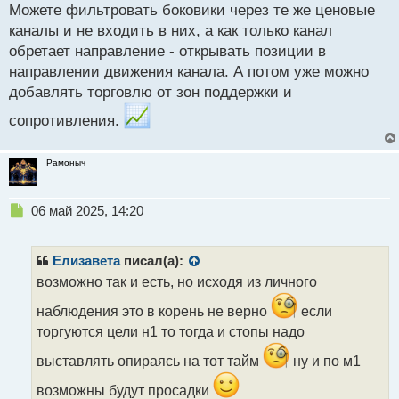
Можете фильтровать боковики через те же ценовые
т
каналы и не входить в них, а как только канал
обретает направление - открывать позиции в
направлении движения канала. А потом уже можно
добавлять торговлю от зон поддержки и
сопротивления.
Рамоныч
Н
06 май 2025, 14:20
е
п
р
Елизавета
писал(а):
о
возможно так и есть, но исходя из личного
ч
и
наблюдения это в корень не верно
если
т
торгуются цели н1 то тогда и стопы надо
а
н
выставлять опираясь на тот тайм
ну и по м1
н
ы
возможны будут просадки