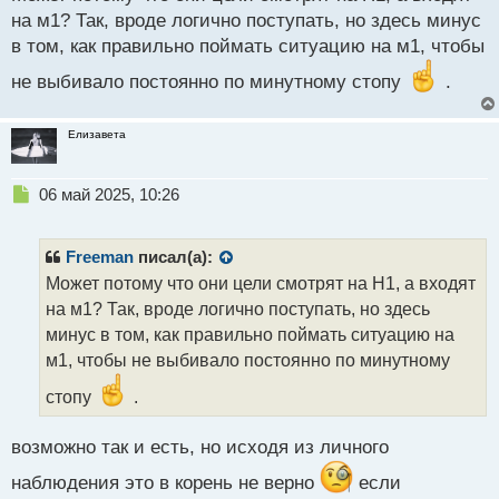
с
на м1? Так, вроде логично поступать, но здесь минус
т
в том, как правильно поймать ситуацию на м1, чтобы
не выбивало постоянно по минутному стопу
.
Елизавета
Н
06 май 2025, 10:26
е
п
р
Freeman
писал(а):
о
Может потому что они цели смотрят на Н1, а входят
ч
на м1? Так, вроде логично поступать, но здесь
и
т
минус в том, как правильно поймать ситуацию на
а
м1, чтобы не выбивало постоянно по минутному
н
н
стопу
.
ы
й
возможно так и есть, но исходя из личного
п
о
наблюдения это в корень не верно
если
с