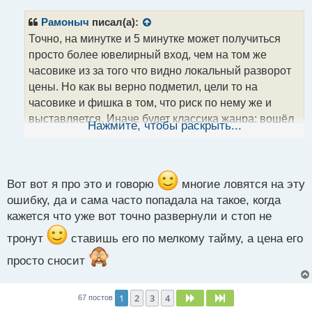
п
р
Рамоныч
писал(а):
о
Точно, на минутке и 5 минутке может получиться
ч
просто более ювелирный вход, чем на том же
и
т
часовике из за того что видно локальный разворот
а
цены. Но как вы верно подметил, цели то на
н
часовике и фишка в том, что риск по нему же и
н
выставляется. Иначе будет классика жанра: вошёл
ы
Нажмите, чтобы раскрыть...
й
на развороте первый раз - выбило по стопу, вошёл
п
ещё раз и снова по стопу, а потом цена ушла до
о
цели. И трейдер такой "вот, я же говорил, я все
с
знал" . Только толку от этого уже мало, два стопа в
т
Вот вот я про это и говорю
многие ловятся на эту
ошибку, да и сама часто попадала на такое, когда
кармане, а прибыли нет
кажется что уже вот точно развернули и стоп не
тронут
ставишь его по мелкому тайму, а цена его
просто сносит
1
2
3
4
След.
След.
67 постов