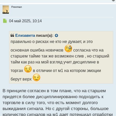
Freeman
Н
04 май 2025, 10:14
е
п
р
Елизавета
писал(а):
о
правильно о рисках не кто не думает, и это
ч
и
основная ошибка новичков
согласна что на
т
старшем тайме так же возможен слив , но старший
а
тайм как раз на мой взгляд учит дисциплине в
н
н
торгах
в отличии от м1 на котором эмоции
ы
й
берут верх
п
о
с
В принципе согласен в том плане, что на старшем
т
придется более дисциплинированно подходить к
торговле в силу того, что есть момент долгого
выжидания сигнала. Но с другой стороны, большое
количество сигналов на м1 дает потенциал отработки