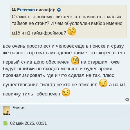
п
р
Freeman
писал(а):
о
Скажите, а почему считаете, что начинать с малых
ч
таймов не стоит? И чем обусловлен выбор именно
и
т
м15 и н1 тайм-фреймов?
а
н
н
все очень просто если человек еще в поиске и сразу
ы
же начнет торговать младшие тайме, то скорее всего
й
п
первый слив депо обеспечен
на старших тоже
о
будут ошибки но входов меньше и будет время
с
проанализировать где и что сделал не так, плюс
т
существование тильта не кто не отменял
а на м1
новичку тильт обеспечен
Freeman
Н
02 май 2025, 00:31
е