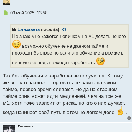
Н
03 май 2025, 13:58
е
п
р
Елизавета
писал(а):
о
Не знаю мне кажется новичкам на м1 делать нечего
ч
и
возможно обучение на данном тайме и
т
проходит быстрее но если это обучение а все же в
а
н
первую очередь приходят заработать
н
ы
Так без обучения и заработка не получится. К тому
й
п
же все кто начинает торговать не важно на каком
о
тайме, первое время сливают. Но да на старшем
с
тайме слив может идти медленней, чем на том же
т
м1, хотя тоже зависит от риска, но кто о них думает,
когда начинает свой путь в этом не лёгком деле
.
Елизавета