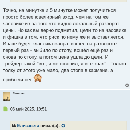
й
п
Точно, на минутке и 5 минутке может получиться
о
с
просто более ювелирный вход, чем на том же
т
часовике из за того что видно локальный разворот
цены. Но как вы верно подметил, цели то на часовике
и фишка в том, что риск по нему же и выставляется.
Иначе будет классика жанра: вошёл на развороте
первый раз - выбило по стопу, вошёл ещё раз и
снова по стопу, а потом цена ушла до цели. И
трейдер такой "вот, я же говорил, я все знал" . Только
толку от этого уже мало, два стопа в кармане, а
прибыли нет
Freeman
Н
06 май 2025, 19:51
е
п
р
Елизавета
писал(а):
о