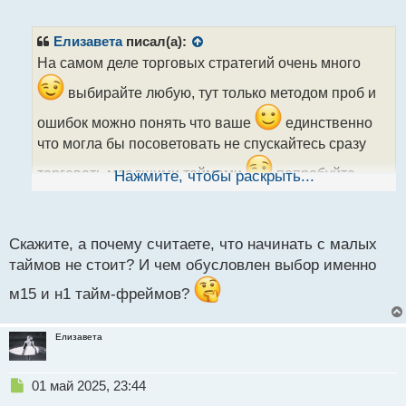
е
п
р
Елизавета
писал(а):
о
На самом деле торговых стратегий очень много
ч
и
выбирайте любую, тут только методом проб и
т
а
ошибок можно понять что ваше
единственно
н
что могла бы посоветовать не спускайтесь сразу
н
ы
торговать младшими таймами
попробуйте
Нажмите, чтобы раскрыть...
й
п
вести свою торговлю на графиках м15 и н1
о
с
Скажите, а почему считаете, что начинать с малых
т
таймов не стоит? И чем обусловлен выбор именно
м15 и н1 тайм-фреймов?
Елизавета
Н
01 май 2025, 23:44
е