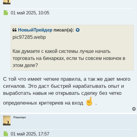
т
Н
01 май 2025, 10:05
е
п
р
НовыйТрейдер
писал(а):
о
pic97285.webp
ч
и
т
Как думаете с какой системы лучше начать
а
торговать на бинарках, если ты совсем новичок в
н
этом деле?
н
ы
й
С той что имеет четкие правила, а так же дает много
п
сигналов. Это даст быстрей нарабатывать опыт и
о
выработать навык не открывать сделку без четко
с
т
определенных критериев на вход
.
Freeman
Н
01 май 2025, 17:57