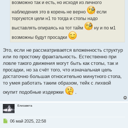
возможно так и есть, но исходя из личного
ч
и
наблюдения это в корень не верно
если
т
торгуются цели н1 то тогда и стопы надо
а
н
выставлять опираясь на тот тайм
ну и по м1
н
ы
возможны будут просадки
й
п
Это, если не рассматривается вложенность структур
о
с
или по простому фрактальность. Естественно при
т
ловле такого движения могут быть как стопы, так и
просадки, но за счёт того, что изначальная цель
достаточно большая относительно минутного стопа,
то умея работать таким образом, тейк с лихвой
окупит подобные издержки
.
Елизавета
Н
06 май 2025, 22:58
е