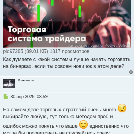
и
т
а
н
н
ы
й
п
о
pic97285 (89.01 КБ) 1817 просмотров
с
т
Как думаете с какой системы лучше начать торговать
на бинарках, если ты совсем новичок в этом деле?
Елизавета
Н
30 апр 2025, 08:59
е
п
На самом деле торговых стратегий очень много
р
выбирайте любую, тут только методом проб и
о
ч
ошибок можно понять что ваше
единственно что
и
могла бы посоветовать не спускайтесь сразу
т