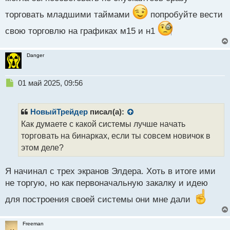
а
торговать младшими таймами
попробуйте вести
н
н
свою торговлю на графиках м15 и н1
ы
й
п
Danger
о
с
Н
т
01 май 2025, 09:56
е
п
р
НовыйТрейдер
писал(а):
о
Как думаете с какой системы лучше начать
ч
торговать на бинарках, если ты совсем новичок в
и
т
этом деле?
а
н
Я начинал с трех экранов Элдера. Хоть в итоге ими
н
не торгую, но как первоначальную закалку и идею
ы
й
для построения своей системы они мне дали
п
о
с
Freeman