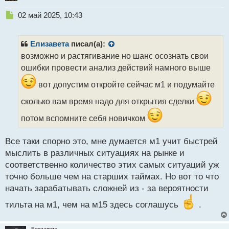
Н
02 май 2025, 10:43
е
п
р
Елизавета
писал(а):
о
возможно и растягивание но шанс осознать свои
ч
ошибки провести анализ действий намного выше
и
т
вот допустим откройте сейчас м1 и подумайте
а
н
сколько вам время надо для открытия сделки
н
ы
потом вспомните себя новичком
й
п
Все таки спорно это, мне думается м1 учит быстрей
о
с
мыслить в различных ситуациях на рынке и
т
соответственно количество этих самых ситуаций уж
точно больше чем на старших таймах. Но вот то что
начать зарабатывать сложней из - за вероятности
тильта на м1, чем на м15 здесь соглашусь
.
Елизавета