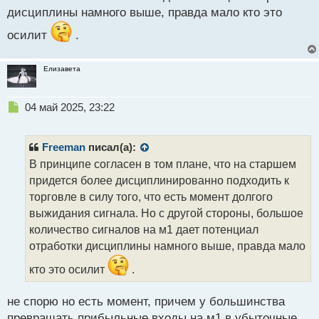
дисциплины намного выше, правда мало кто это
осилит
.
Елизавета
Н
04 май 2025, 23:22
е
п
р
Freeman
писал(а):
о
В принципе согласен в том плане, что на старшем
ч
придется более дисциплинированно подходить к
и
т
торговле в силу того, что есть момент долгого
а
выжидания сигнала. Но с другой стороны, большое
н
количество сигналов на м1 дает потенциал
н
отработки дисциплины намного выше, правда мало
ы
й
кто это осилит
.
п
о
с
не спорю но есть момент, причем у большинства
т
превращать прибыльные входы на м1 в убыточные,