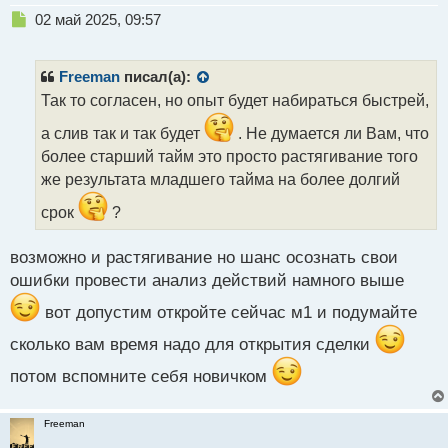
Н
02 май 2025, 09:57
е
п
р
Freeman
писал(а):
о
Так то согласен, но опыт будет набираться быстрей,
ч
и
а слив так и так будет
. Не думается ли Вам, что
т
более старший тайм это просто растягивание того
а
же результата младшего тайма на более долгий
н
н
срок
?
ы
й
п
возможно и растягивание но шанс осознать свои
о
ошибки провести анализ действий намного выше
с
т
вот допустим откройте сейчас м1 и подумайте
сколько вам время надо для открытия сделки
потом вспомните себя новичком
Freeman