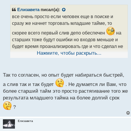
п
р
Елизавета
писал(а):
о
все очень просто если человек еще в поиске и
ч
сразу же начнет торговать младшие тайме, то
и
т
скорее всего первый слив депо обеспечен
на
а
старших тоже будут ошибки но входов меньше и
н
н
будет время проанализировать где и что сделал не
ы
так, плюс существование тильта не кто не отменял
Нажмите, чтобы раскрыть...
й
п
а на м1 новичку тильт обеспечен
о
с
Так то согласен, но опыт будет набираться быстрей,
т
а слив так и так будет
. Не думается ли Вам, что
более старший тайм это просто растягивание того же
результата младшего тайма на более долгий срок
?
Елизавета