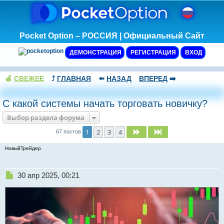
Pocket Option – РОССИЯ | Официальный Сайт
ДЕМОНСТРАЦИЯ
РЕГИСТРАЦИЯ
ВХОД
🍏
СВЕЖЕЕ
⤴️
ГЛАВНАЯ
⬅️
НАЗАД
ВПЕРЕД
➡️
С какой системы начать торговать новичку?
Выбор раздела форума
1
2
3
4
След.
След.
67 постов
НовыйТрейдер
Н
30 апр 2025, 00:21
е
п
р
о
ч