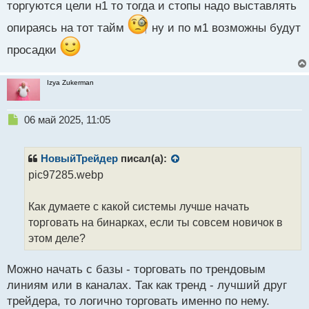
торгуются цели н1 то тогда и стопы надо выставлять
т
опираясь на тот тайм
ну и по м1 возможны будут
просадки
Izya Zukerman
Н
06 май 2025, 11:05
е
п
р
НовыйТрейдер
писал(а):
о
pic97285.webp
ч
и
т
Как думаете с какой системы лучше начать
а
торговать на бинарках, если ты совсем новичок в
н
этом деле?
н
ы
й
Можно начать с базы - торговать по трендовым
п
линиям или в каналах. Так как тренд - лучший друг
о
трейдера, то логично торговать именно по нему.
с