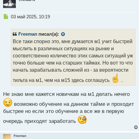
Н
03 май 2025, 10:19
е
п
р
Freeman
писал(а):
о
Все таки спорно это, мне думается м1 учит быстрей
ч
мыслить в различных ситуациях на рынке и
и
т
соответственно количество этих самых ситуаций уж
а
точно больше чем на старших таймах. Но вот то что
н
начать зарабатывать сложней из - за вероятности
н
ы
тильта на м1, чем на м15 здесь соглашусь
.
й
п
Не знаю мне кажется новичкам на м1 делать нечего
о
с
возможно обучение на данном тайме и проходит
т
быстрее но если это обучение а все же в первую
очередь приходят заработать
Freeman