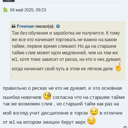
Н
04 май 2025, 09:23
е
п
р
Freeman
писал(а):
о
Так без обучения и заработка не получится. К тому
ч
же все кто начинает торговать не важно на каком
и
т
тайме, первое время сливают. Но да на старшем
а
тайме слив может идти медленней, чем на том же
н
м1, хотя тоже зависит от риска, но кто о них думает,
н
ы
когда начинает свой путь в этом не лёгком деле
й
.
п
о
с
правильно о рисках не кто не думает, и это основная
т
ошибка новичков
согласна что на старшем тайме
так же возможен слив , но старший тайм как раз на
мой взгляд учит дисциплине в торгах
в отличии
от м1 на котором эмоции берут верх