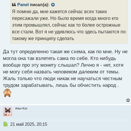
р
Panel
писал(а):
о
Я помню да, мне кажется сейчас всех таких
ч
пересажали уже. Но было время когда много кто
и
т
этим промышлял, сейчас как то более острожные
а
все стали. Вот я не удивлюсь что здесь пытаются по
н
такому же принципу сделать
н
ы
й
Да тут определенно такая же схема, как по мне. Ну не
п
могла она так взлететь сама по себе. Кто нибудь
о
вообще про эту монету слышал? Лично я - нет, хотя
с
не могу себя назвать человеком далеким от темы.
т
Жаль только что люди никак не научаться честным
трудом зарабатывать, лишь бы обчистить народ .
Artur Kot
Н
21 май 2025, 20:15
е