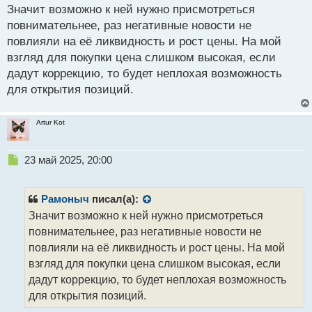
о
Значит возможно к ней нужно присмотреться
с
повнимательнее, раз негативные новости не
т
повлияли на её ликвидность и рост цены. На мой
взгляд для покупки цена слишком высокая, если
дадут коррекцию, то будет неплохая возможность
для открытия позиций.
Artur Kot
Н
23 май 2025, 20:00
е
п
р
Рамоныч
писал(а):
о
Значит возможно к ней нужно присмотреться
ч
повнимательнее, раз негативные новости не
и
т
повлияли на её ликвидность и рост цены. На мой
а
взгляд для покупки цена слишком высокая, если
н
дадут коррекцию, то будет неплохая возможность
н
для открытия позиций.
ы
й