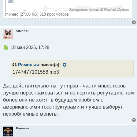
monero (27.08 КБ) 518 просмотров
Artur Kot
Н
18 май 2025, 17:28
е
п
р
Рамоныч
писал(а):
о
1747477101558.mp3
ч
и
Да, действительно ты тут прав - части инвесторов
т
а
лучше перестраховаться и не портить репутацию тем
н
более они не хотят в будущем проблем с
н
американскими госструктурами и лучше выберут
ы
й
непроблемные монеты.
п
о
Рамоныч
с
т