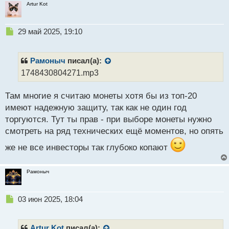
Artur Kot
Н
29 май 2025, 19:10
е
п
р
Рамоныч
писал(а):
о
1748430804271.mp3
ч
и
Там многие я считаю монеты хотя бы из топ-20
т
а
имеют надежную защиту, так как не один год
н
торгуются. Тут ты прав - при выборе монеты нужно
н
смотреть на ряд технических ещё моментов, но опять
ы
й
же не все инвесторы так глубоко копают
п
о
с
Рамоныч
т
Н
03 июн 2025, 18:04
е
п
р
Artur Kot
писал(а):