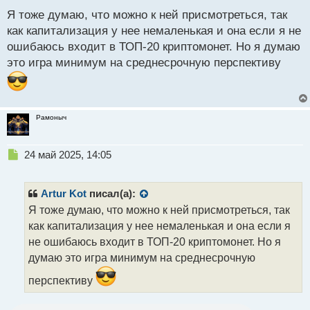
п
Я тоже думаю, что можно к ней присмотреться, так
о
как капитализация у нее немаленькая и она если я не
с
ошибаюсь входит в ТОП-20 криптомонет. Но я думаю
т
это игра минимум на среднесрочную перспективу
Рамоныч
Н
24 май 2025, 14:05
е
п
р
Artur Kot
писал(а):
о
Я тоже думаю, что можно к ней присмотреться, так
ч
как капитализация у нее немаленькая и она если я
и
т
не ошибаюсь входит в ТОП-20 криптомонет. Но я
а
думаю это игра минимум на среднесрочную
н
н
перспективу
ы
й