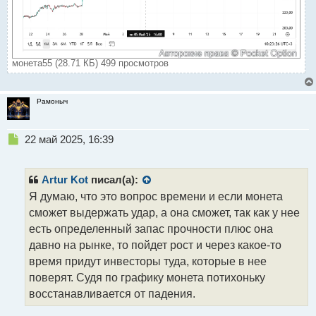
монета55 (28.71 КБ) 499 просмотров
Рамоныч
Н
22 май 2025, 16:39
е
п
р
Artur Kot
писал(а):
о
Я думаю, что это вопрос времени и если монета
ч
сможет выдержать удар, а она сможет, так как у нее
и
т
есть определенный запас прочности плюс она
а
давно на рынке, то пойдет рост и через какое-то
н
время придут инвесторы туда, которые в нее
н
поверят. Судя по графику монета потихоньку
ы
й
восстанавливается от падения.
п