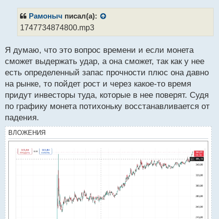
п
р
Рамоныч
писал(а):
о
1747734874800.mp3
ч
и
Я думаю, что это вопрос времени и если монета
т
а
сможет выдержать удар, а она сможет, так как у нее
н
есть определенный запас прочности плюс она давно
н
на рынке, то пойдет рост и через какое-то время
ы
й
придут инвесторы туда, которые в нее поверят. Судя
п
по графику монета потихоньку восстанавливается от
о
падения.
с
т
ВЛОЖЕНИЯ