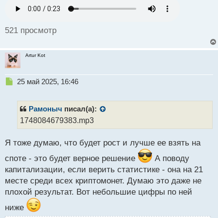
п
о
с
521 просмотр
т
Artur Kot
Н
25 май 2025, 16:46
е
п
р
Рамоныч
писал(а):
о
1748084679383.mp3
ч
и
Я тоже думаю, что будет рост и лучше ее взять на
т
а
споте - это будет верное решение
А поводу
н
н
капитализации, если верить статистике - она на 21
ы
месте среди всех криптомонет. Думаю это даже не
й
плохой результат. Вот небольшие цифры по ней
п
о
ниже
с