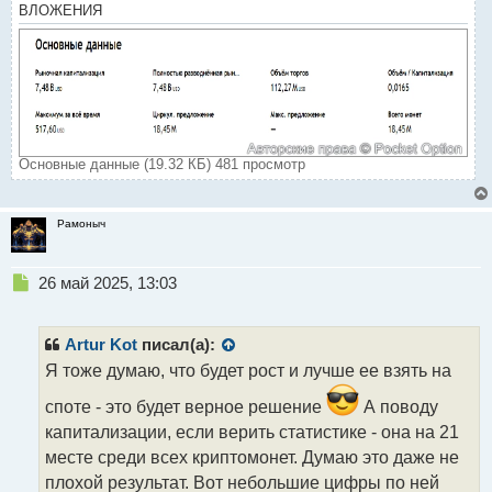
т
ВЛОЖЕНИЯ
Основные данные (19.32 КБ) 481 просмотр
Рамоныч
Н
26 май 2025, 13:03
е
п
р
Artur Kot
писал(а):
о
Я тоже думаю, что будет рост и лучше ее взять на
ч
и
споте - это будет верное решение
А поводу
т
капитализации, если верить статистике - она на 21
а
месте среди всех криптомонет. Думаю это даже не
н
н
плохой результат. Вот небольшие цифры по ней