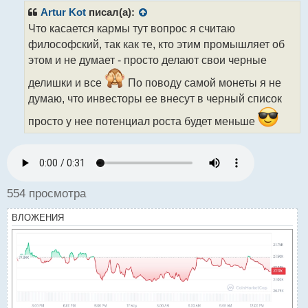
р
Artur Kot
писал(а):
о
Что касается кармы тут вопрос я считаю
ч
философский, так как те, кто этим промышляет об
и
т
этом и не думает - просто делают свои черные
а
делишки и все
По поводу самой монеты я не
н
н
думаю, что инвесторы ее внесут в черный список
ы
просто у нее потенциал роста будет меньше
й
п
о
с
т
554 просмотра
ВЛОЖЕНИЯ