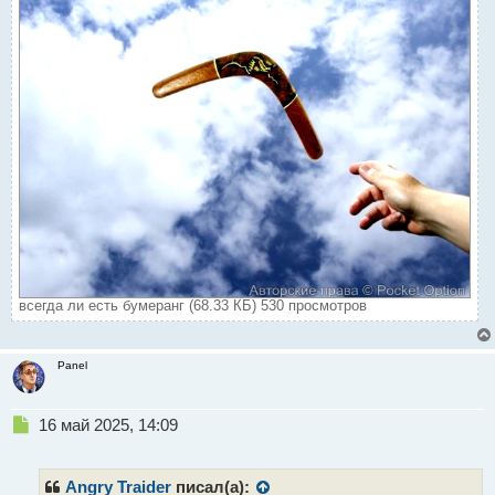
всегда ли есть бумеранг (68.33 КБ) 530 просмотров
Panel
Н
16 май 2025, 14:09
е
п
р
Angry Traider
писал(а):