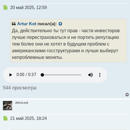
Н
20 май 2025, 12:59
е
п
р
Artur Kot
писал(а):
о
Да, действительно ты тут прав - части инвесторов
ч
лучше перестраховаться и не портить репутацию
и
т
тем более они не хотят в будущем проблем с
а
американскими госструктурами и лучше выберут
н
непроблемные монеты.
н
ы
й
п
о
с
544 просмотра
т
JohnLock
Н
21 май 2025, 18:24
е
п