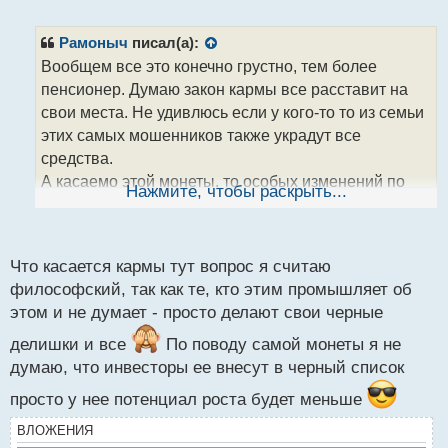
е
п
р
Рамоныч
писал(а):
о
Вообщем все это конечно грустно, тем более
ч
пенсионер. Думаю закон кармы все расставит на
и
т
свои места. Не удивлюсь если у кого-то то из семьи
а
этих самых мошенников также украдут все
н
средства.
н
А касаемо этой монеты, то особых изменений по
ы
Нажмите, чтобы раскрыть...
й
ней нет, впрочем как и новостей. Как бы теперь
п
инвесторы не внесли её в черные список для
о
инвестиций из за этой истории. В таком случае она
с
Что касается кармы тут вопрос я считаю
явно скатится вниз из топов монет по
т
философский, так как те, кто этим промышляет об
капитализации.
этом и не думает - просто делают свои черные
делишки и все
По поводу самой монеты я не
думаю, что инвесторы ее внесут в черный список
просто у нее потенциал роста будет меньше
ВЛОЖЕНИЯ