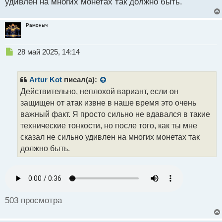
й
удивлен на многих монетах так должно быть.
п
о
Рамоныч
с
т
Н
28 май 2025, 14:14
е
п
р
Artur Kot
писал(а):
о
Действительно, неплохой вариант, если он
ч
защищен от атак извне в наше время это очень
и
т
важный факт. Я просто сильно не вдавался в такие
а
технические тонкости, но после того, как ты мне
н
сказал не сильно удивлен на многих монетах так
н
должно быть.
ы
й
п
о
с
т
503 просмотра