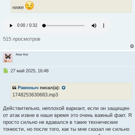
ы
ниже
й
п
о
с
т
515 просмотров
Artur Kot
Н
27 май 2025, 16:48
е
п
р
Рамоныч
писал(а):
о
1748253630683.mp3
ч
и
Действительно, неплохой вариант, если он защищен
т
а
от атак извне в наше время это очень важный факт. Я
н
просто сильно не вдавался в такие технические
н
тонкости, но после того, как ты мне сказал не сильно
ы