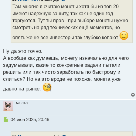
о
Там многие я считаю монеты хотя бы из топ-20
ч
имеют надежную защиту, так как не один год
и
т
торгуются. Тут ты прав - при выборе монеты нужно
а
смотреть на ряд технических ещё моментов, но
н
н
опять же не все инвесторы так глубоко копают
ы
й
Ну да это точно.
п
А вообще как думаешь, монету изначально для чего
о
с
задумывали, какие то конкретные задачи пытали
т
решить или так чисто заработать по быстрому и
слиться? Но на это вроде не похоже, монета уже
давно на рынке.
Artur Kot
Н
04 июн 2025, 20:46
е
п
р