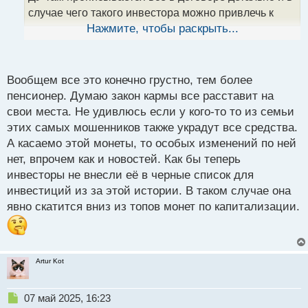
н
случае чего такого инвестора можно привлечь к
ы
ответственности, если по его вине произошла
Нажмите, чтобы раскрыть...
й
п
утечка
о
с
Вообщем все это конечно грустно, тем более
т
пенсионер. Думаю закон кармы все расставит на
свои места. Не удивлюсь если у кого-то то из семьи
этих самых мошенников также украдут все средства.
А касаемо этой монеты, то особых изменений по ней
нет, впрочем как и новостей. Как бы теперь
инвесторы не внесли её в черные список для
инвестиций из за этой истории. В таком случае она
явно скатится вниз из топов монет по капитализации.
Artur Kot
Н
07 май 2025, 16:23