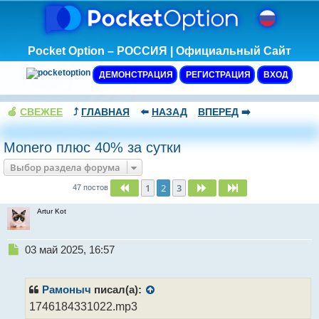
Pocket Option – РОССИЯ | Официальный Сайт
ДЕМОНСТРАЦИЯ
РЕГИСТРАЦИЯ
ВХОД
🍏
СВЕЖЕЕ
⤴️
ГЛАВНАЯ
⬅️
НАЗАД
ВПЕРЕД
➡️
Monero плюс 40% за сутки
Выбор раздела форума
1
2
3
Пред.
След.
След.
47 постов
Artur Kot
Н
03 май 2025, 16:57
е
п
р
Рамоныч
писал(а):
о
1746184331022.mp3
ч