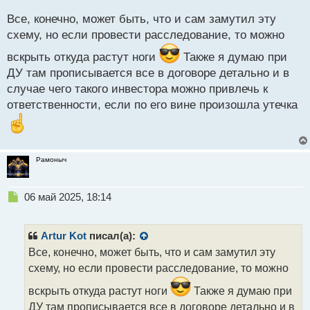
и
Все, конечно, может быть, что и сам замутил эту
т
а
схему, но если провести расследование, то можно
н
н
вскрыть откуда растут ноги
Также я думаю при
ы
ДУ там прописывается все в договоре детально и в
й
случае чего такого инвестора можно привлечь к
п
ответственности, если по его вине произошла утечка
о
с
т
Рамоныч
Н
06 май 2025, 18:14
е
п
р
Artur Kot
писал(а):
о
Все, конечно, может быть, что и сам замутил эту
ч
схему, но если провести расследование, то можно
и
т
вскрыть откуда растут ноги
Также я думаю при
а
ДУ там прописывается все в договоре детально и в
н