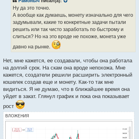
Рамоныч
писал(а):
о
Ну да это точно.
ч
А вообще как думаешь, монету изначально для чего
и
т
задумывали, какие то конкретные задачи пытали
а
решить или так чисто заработать по быстрому и
н
слиться? Но на это вроде не похоже, монета уже
н
ы
давно на рынке.
й
п
Нет, мне кажется, ее создавали, чтобы она работала
о
с
на долгий срок. На скам она вроде непохожа. Мне
т
кажется, создатели решили расширить электронный
кошелек создав еще и монету. Как-то так мне
видиться. Я не думаю, что в ближайшее время она
уйдет в закат. Глянул график и пока она показывает
рост
ВЛОЖЕНИЯ