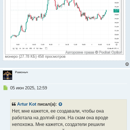
монеро (27.78 КБ) 458 просмотров
Рамоныч
Н
05 июн 2025, 12:59
е
п
р
Artur Kot
писал(а):
о
Нет, мне кажется, ее создавали, чтобы она
ч
работала на долгий срок. На скам она вроде
и
т
непохожа. Мне кажется, создатели решили
а