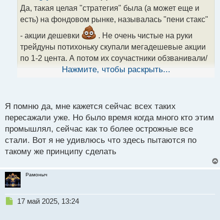
о
Да, такая целая "стратегия" была (а может еще и
ч
есть) на фондовом рынке, называлась "пени стакс"
и
т
- акции дешевки
. Не очень чистые на руки
а
трейдуны потихоньку скупали мегадешевые акции
н
н
по 1-2 цента. А потом их соучастники обзванивали/
ы
рассылали письма гражданам о том что скоро
Нажмите, чтобы раскрыть...
й
некая акции подорожает (та самая которую
п
скупали) и люди верили и начинали скупать ее
о
с
массово, тем самым поднимая цену с двух центов
Я помню да, мне кажется сейчас всех таких
т
долларов до трех. Ну а после трейдуны все
пересажали уже. Но было время когда много кто этим
купленное за копейки продавали по несколько
промышлял, сейчас как то более острожные все
долларов и делали состояния. Обычные граждане
стали. Вот я не удивлюсь что здесь пытаются по
такому же принципу сделать
при этом конечно закрывали всё в минус
Рамоныч
Н
17 май 2025, 13:24
е
п