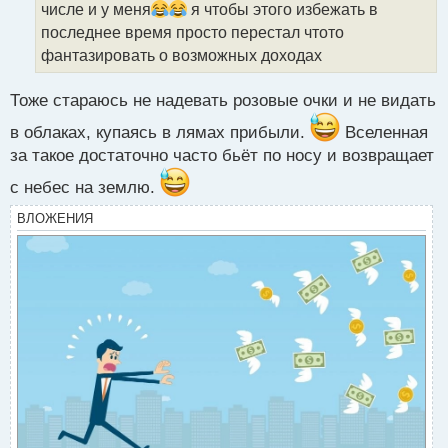
числе и у меня
я чтобы этого избежать в
и
т
последнее время просто перестал чтото
а
фантазировать о возможных доходах
н
н
Тоже стараюсь не надевать розовые очки и не видать
ы
й
в облаках, купаясь в лямах прибыли.
Вселенная
п
за такое достаточно часто бьёт по носу и возвращает
о
с
с небес на землю.
т
ВЛОЖЕНИЯ