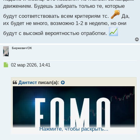
движением. Будешь забирать только те, которые
Опытные опционщики, посоветуйте способ какой то
будут соответствовать всем критериям тс.
Да,
чтобы справляться с FOMO, если это вообще
их будет не много, возможно 1-2 в неделю, но они
реально
будут с высокой вероятностью отработки.
Биржевич'ОК
Н
02 мар 2026, 14:41
е
п
р
Дантист
писал(а):
о
ч
и
т
а
н
н
ы
Нажмите, чтобы раскрыть...
й
п