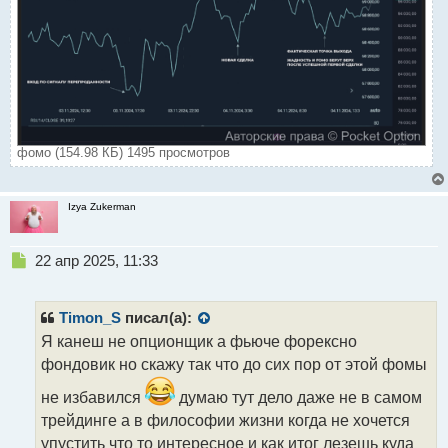
фомо (154.98 КБ) 1495 просмотров
Izya Zukerman
Н
22 апр 2025, 11:33
е
п
р
Timon_S
писал(а):
о
Я канеш не опционщик а фьюче форексно
ч
фондовик но скажу так что до сих пор от этой фомы
и
т
не избавился
думаю тут дело даже не в самом
а
трейдинге а в философии жизни когда не хочется
н
н
упустить что то интересное и как итог лезешь куда