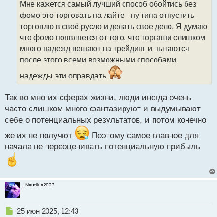
Мне кажется самый лучший способ обойтись без
ч
фомо это торговать на лайте - ну типа отпустить
и
т
торговлю в своё русло и делать свое дело. Я думаю
а
что фомо появляется от того, что торгаши слишком
н
много надежд вешают на трейдинг и пытаются
н
после этого всеми возможными способами
ы
й
надежды эти оправдать
п
о
с
Так во многих сферах жизни, люди иногда очень
т
часто слишком много фантазируют и выдумывают
себе о потенциальных результатов, и потом конечно
же их не получют
Поэтому самое главное для
начала не переоценивать потенциальную прибыль
Nautilus2023
Н
25 июн 2025, 12:43