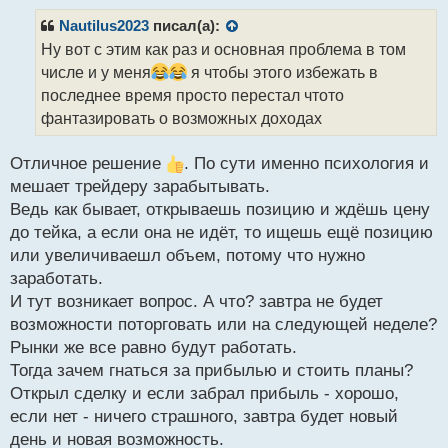
п
р
Nautilus2023
писал(а):
о
Ну вот с этим как раз и основная проблема в том
ч
числе и у меня
я чтобы этого избежать в
и
т
последнее время просто перестал чтото
а
фантазировать о возможных доходах
н
н
Отличное решение
. По сути именно психология и
ы
й
мешает трейдеру зарабытывать.
п
Ведь как бывает, открываешь позицию и ждёшь цену
о
до тейка, а если она не идёт, то ищешь ещё позицию
с
или увеличиваешл объем, потому что нужно
т
заработать.
И тут возникает вопрос. А что? завтра не будет
возможности поторговать или на следующей неделе?
Рынки же все равно будут работать.
Тогда зачем гнаться за прибылью и стоить планы?
Открыл сделку и если забрал прибыль - хорошо,
если нет - ничего страшного, завтра будет новый
день и новая возможность.