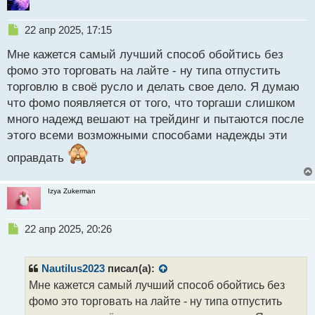
Н
22 апр 2025, 17:15
е
Мне кажется самый лучший способ обойтись без
п
р
фомо это торговать на лайте - ну типа отпустить
о
торговлю в своё русло и делать свое дело. Я думаю
ч
что фомо появляется от того, что торгаши слишком
и
т
много надежд вешают на трейдинг и пытаются после
а
этого всеми возможными способами надежды эти
н
н
оправдать
ы
й
Izya Zukerman
п
о
с
Н
22 апр 2025, 20:26
т
е
п
р
Nautilus2023
писал(а):
о
Мне кажется самый лучший способ обойтись без
ч
фомо это торговать на лайте - ну типа отпустить
и