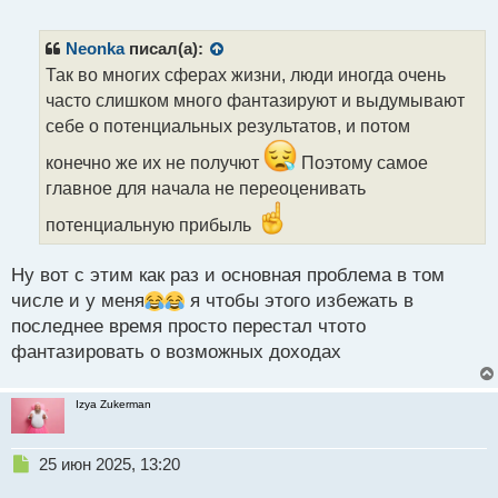
е
п
р
Neonka
писал(а):
о
Так во многих сферах жизни, люди иногда очень
ч
часто слишком много фантазируют и выдумывают
и
т
себе о потенциальных результатов, и потом
а
конечно же их не получют
Поэтому самое
н
н
главное для начала не переоценивать
ы
потенциальную прибыль
й
п
о
Ну вот с этим как раз и основная проблема в том
с
числе и у меня
я чтобы этого избежать в
т
последнее время просто перестал чтото
фантазировать о возможных доходах
Izya Zukerman
Н
25 июн 2025, 13:20
е