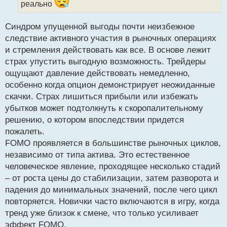
н
реально
ы
й
Синдром упущенной выгоды почти неизбежное
п
следствие активного участия в рыночных операциях
о
с
и стремления действовать как все. В основе лежит
т
страх упустить выгодную возможность. Трейдеры
ощущают давление действовать немедленно,
особенно когда опцион демонстрирует неожиданные
скачки. Страх лишиться прибыли или избежать
убытков может подтолкнуть к скоропалительному
решению, о котором впоследствии придется
пожалеть.
FOMO проявляется в большинстве рыночных циклов,
независимо от типа актива. Это естественное
человеческое явление, проходящее несколько стадий
– от роста цены до стабилизации, затем разворота и
падения до минимальных значений, после чего цикл
повторяется. Новички часто включаются в игру, когда
тренд уже близок к смене, что только усиливает
эффект FOMO.