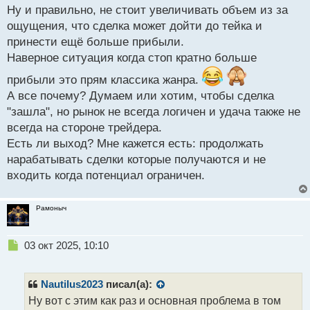
с
Ну и правильно, не стоит увеличивать объем из за
т
ощущения, что сделка может дойти до тейка и
принести ещё больше прибыли.
Наверное ситуация когда стоп кратно больше
прибыли это прям классика жанра.
А все почему? Думаем или хотим, чтобы сделка
"зашла", но рынок не всегда логичен и удача также не
всегда на стороне трейдера.
Есть ли выход? Мне кажется есть: продолжать
нарабатывать сделки которые получаются и не
входить когда потенциал ограничен.
Рамоныч
Н
03 окт 2025, 10:10
е
п
р
Nautilus2023
писал(а):
о
Ну вот с этим как раз и основная проблема в том
ч