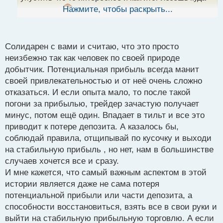
ы
Нажмите, чтобы раскрыть...
не попадя
. Так что если есть такая проблема
й
п
то дела плохи
придется долгое время искать
о
с
решенеи и для каждого трейдера оно может быть
Солидарен с вами и считаю, что это просто
т
индивидуальным
неизбежно так как человек по своей природе
добытчик. Потенциальная прибыль всегда манит
своей привлекательностью и от неё очень сложно
отказаться. И если опыта мало, то после такой
погони за прибылью, трейдер зачастую получает
минус, потом ещё один. Впадает в тильт и все это
приводит к потере депозита. А казалось бы,
соблюдай правила, отщипывай по кусочку и выходи
на стабильную прибыль , но нет, нам в большинстве
случаев хочется все и сразу.
И мне кажется, что самый важным аспектом в этой
истории является даже не сама потеря
потенциальной прибыли или части депозита, а
способности восстановиться, взять все в свои руки и
выйти на стабильную прибыльную торговлю. А если