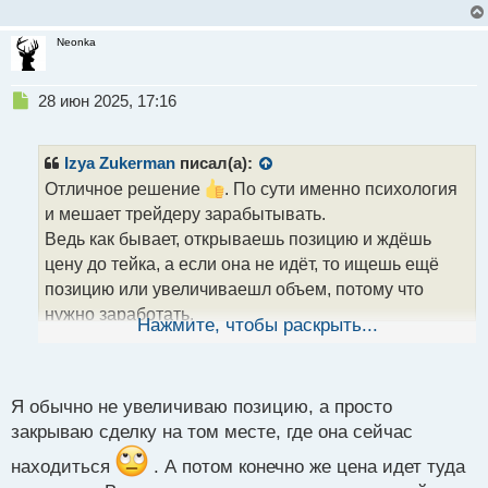
Neonka
Н
28 июн 2025, 17:16
е
п
р
Izya Zukerman
писал(а):
о
Отличное решение
. По сути именно психология
ч
и мешает трейдеру зарабытывать.
и
т
Ведь как бывает, открываешь позицию и ждёшь
а
цену до тейка, а если она не идёт, то ищешь ещё
н
позицию или увеличиваешл объем, потому что
н
нужно заработать.
ы
Нажмите, чтобы раскрыть...
й
И тут возникает вопрос. А что? завтра не будет
п
возможности поторговать или на следующей
о
неделе? Рынки же все равно будут работать.
с
Я обычно не увеличиваю позицию, а просто
Тогда зачем гнаться за прибылью и стоить планы?
т
закрываю сделку на том месте, где она сейчас
Открыл сделку и если забрал прибыль - хорошо,
если нет - ничего страшного, завтра будет новый
находиться
. А потом конечно же цена идет туда