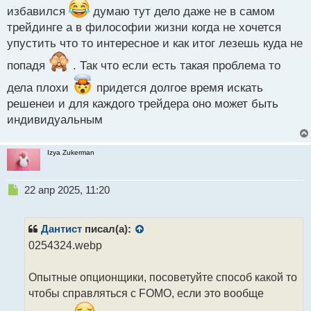
избавился
ч
думаю тут дело даже не в самом
и
трейдинге а в философии жизни когда не хочется
т
упустить что то интересное и как итог лезешь куда не
а
н
попадя
. Так что если есть такая проблема то
н
ы
дела плохи
придется долгое время искать
й
решенеи и для каждого трейдера оно может быть
п
индивидуальным
о
с
т
Izya Zukerman
Н
22 апр 2025, 11:20
е
п
р
Дантист
писал(а):
о
0254324.webp
ч
и
т
Опытные опционщики, посоветуйте способ какой то
а
чтобы справляться с FOMO, если это вообще
н