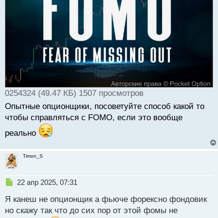
т
а
н
н
ы
й
п
о
с
т
0254324 (49.47 КБ) 1507 просмотров
Опытные опционщики, посоветуйте способ какой то
чтобы справляться с FOMO, если это вообще
реально
Timon_S
Н
22 апр 2025, 07:31
е
Я канеш не опционщик а фьюче форексно фондовик
п
р
но скажу так что до сих пор от этой фомы не
о