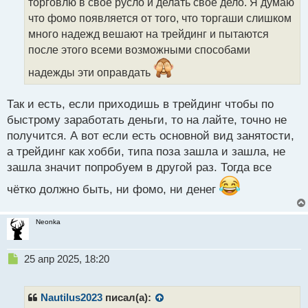
т
торговлю в своё русло и делать свое дело. Я думаю
а
что фомо появляется от того, что торгаши слишком
н
много надежд вешают на трейдинг и пытаются
н
после этого всеми возможными способами
ы
й
надежды эти оправдать
п
о
с
Так и есть, если приходишь в трейдинг чтобы по
т
быстрому заработать деньги, то на лайте, точно не
получится. А вот если есть основной вид занятости,
а трейдинг как хобби, типа поза зашла и зашла, не
зашла значит попробуем в другой раз. Тогда все
чётко должно быть, ни фомо, ни денег
Neonka
Н
25 апр 2025, 18:20
е
п
р
Nautilus2023
писал(а):
о