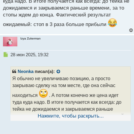
день и новая возможность.
куда надо. В итоге получается как всегда: до тейка не
дожидаемся и закрываемся раньше времени, за то
стопы ждем до конца. Фактический результат
ожидаемый: стоп в 3 раза больше прибыли
Izya Zukerman
Н
28 июн 2025, 19:32
е
п
р
Neonka
писал(а):
о
Я обычно не увеличиваю позицию, а просто
ч
закрываю сделку на том месте, где она сейчас
и
т
находиться
. А потом конечно же цена идет
а
туда куда надо. В итоге получается как всегда: до
н
н
тейка не дожидаемся и закрываемся раньше
ы
времени, за то стопы ждем до конца. Фактический
Нажмите, чтобы раскрыть...
й
результат ожидаемый: стоп в 3 раза больше
п
о
прибыли