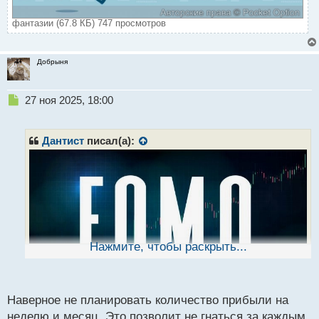
фантазии (67.8 КБ) 747 просмотров
Добрыня
Н
27 ноя 2025, 18:00
е
п
р
Дантист
писал(а):
о
ч
и
т
а
н
н
ы
Нажмите, чтобы раскрыть...
й
п
о
с
Наверное не планировать количество прибыли на
т
неделю и месяц. Это позволит не гнаться за каждым