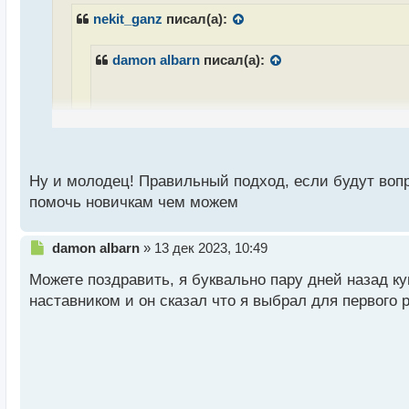
ч
nekit_ganz
писал(а):
и
т
а
damon albarn
писал(а):
н
н
ы
й
Я на такое и внимания не обращаю, потому ч
п
разбираются. Я знаю, что доход должен быть 
о
надолго
с
Ну и молодец! Правильный подход, если будут вопр
т
помочь новичкам чем можем
Правильный подход, всегда должно быть свое м
Я сейчас по-тихоньку начал проходить курс по инв
Н
damon albarn
»
13 дек 2023, 10:49
е
присматриваю портфель. Также немного скидываю н
Можете поздравить, я буквально пару дней назад ку
п
р
начну все скупать
наставником и он сказал что я выбрал для первого 
о
ч
и
т
а
н