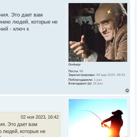
ния. Это дает вам
ению людей, которые не
ий - ключ к
Gorbatyi
Посты:
98
Зарегистрирован:
09 мар 2023, 09:03
Поблагодарили:
1 раз
Благодарил (а):
16 раз
В
е
р
н
у
т
ь
02 ноя 2023, 16:42
с
я. Это дает вам
я
к
ю людей, которые не
н