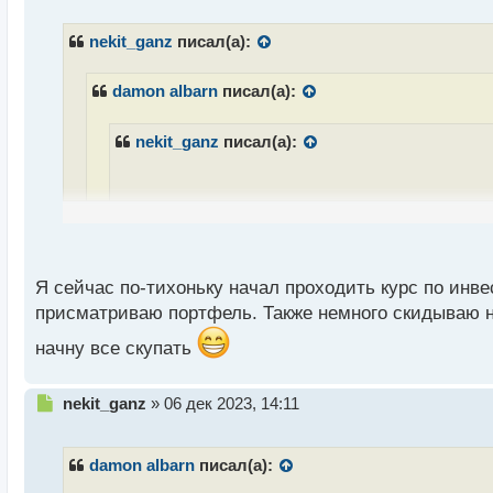
п
р
nekit_ganz
писал(а):
о
ч
damon albarn
писал(а):
и
т
а
nekit_ganz
писал(а):
н
н
ы
й
Совет забить на акции очень не уместен здес
п
получать прибыль только с одного источника,
о
себе спокойной старости, а может даже и мо
с
Я сейчас по-тихоньку начал проходить курс по инве
разобраться в его вопросе
т
присматриваю портфель. Также немного скидываю на
Я на такое и внимания не обращаю, потому что 
начну все скупать
знаю, что доход должен быть из разных источни
Н
nekit_ganz
»
06 дек 2023, 14:11
Правильный подход, всегда должно быть свое мнен
е
п
р
damon albarn
писал(а):
о