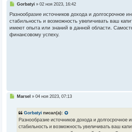
Н
Gorbatyi
»
02 ноя 2023, 16:42
е
Разнообразие источников дохода и долгосрочное ин
п
р
стабильность и возможность увеличивать ваш капи
о
имеют опыта или знаний в данной области. Самост
ч
финансовому успеху.
и
т
а
н
н
ы
й
п
о
с
т
Н
Marsel
»
04 ноя 2023, 07:13
е
п
р
Gorbatyi
писал(а):
о
Разнообразие источников дохода и долгосрочное 
ч
стабильность и возможность увеличивать ваш капи
и