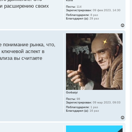
Konii
ю и расширению своих
Посты:
114
Зарегистрирован:
09 фев 2023, 14:30
Поблагодарили:
8 раз
Благодарил (а):
29 раз
В
е
р
н
у
 понимание рынка, что,
т
ь
 ключевой аспект в
с
ализа вы считаете
я
к
н
а
ч
а
л
у
Gorbatyi
Посты:
98
Зарегистрирован:
09 мар 2023, 09:03
Поблагодарили:
1 раз
Благодарил (а):
16 раз
В
е
р
н