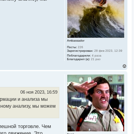
с
я
к
н
а
ч
а
л
у
Ambassador
Посты:
226
Зарегистрирован:
28 фев 2023, 12:39
Поблагодарили:
4 раза
Благодарил (а):
21 раз
В
е
р
н
у
т
ь
06 ноя 2023, 16:59
с
рмации и анализа мы
я
к
сному анализу, мы можем
н
а
ч
а
л
ешной торговле. Чем
у
го движение. Это