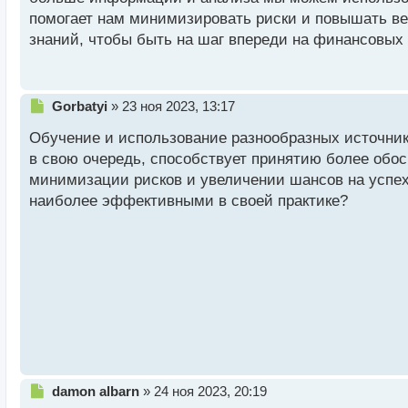
ы
й
помогает нам минимизировать риски и повышать ве
п
знаний, чтобы быть на шаг впереди на финансовых 
о
с
т
Н
Gorbatyi
»
23 ноя 2023, 13:17
е
Обучение и использование разнообразных источник
п
р
в свою очередь, способствует принятию более обо
о
минимизации рисков и увеличении шансов на успех
ч
наиболее эффективными в своей практике?
и
т
а
н
н
ы
й
п
о
с
т
Н
damon albarn
»
24 ноя 2023, 20:19
е