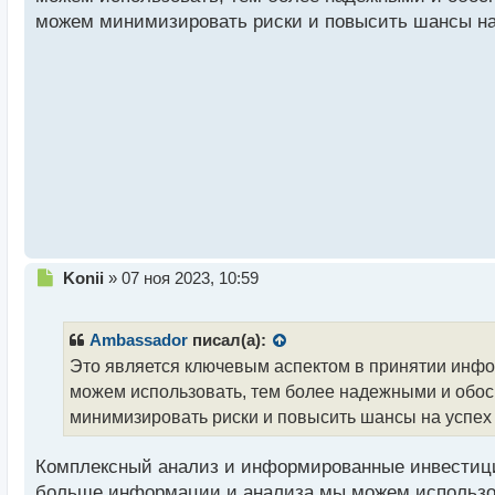
о
можем минимизировать риски и повысить шансы на
ч
и
т
а
н
н
ы
й
п
о
с
т
Н
Konii
»
07 ноя 2023, 10:59
е
п
р
Ambassador
писал(а):
о
Это является ключевым аспектом в принятии ин
ч
можем использовать, тем более надежными и обо
и
т
минимизировать риски и повысить шансы на успех
а
н
Комплексный анализ и информированные инвестици
н
больше информации и анализа мы можем использов