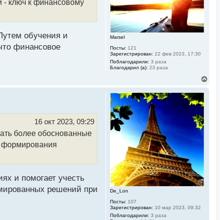
а
 - ключ к финансовому
ч
а
л
у
Путем обучения и
Marsel
что финансовое
Посты:
121
Зарегистрирован:
22 фев 2023, 17:30
Поблагодарили:
3 раза
Благодарил (а):
23 раза
В
е
р
н
у
т
ь
16 окт 2023, 09:29
с
мать более обоснованные
я
к
ля формирования
н
а
ч
а
л
ях и помогает учесть
у
рмированных решений при
De_Lon
Посты:
107
Зарегистрирован:
10 мар 2023, 09:32
Поблагодарили:
3 раза