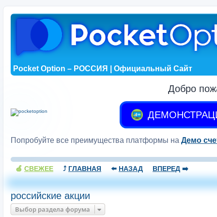
Pocket Option – РОССИЯ | Официальный Сайт
Добро пож
ДЕМОНСТРАЦ
Попробуйте все преимущества платформы на
Демо сче
🍏
СВЕЖЕЕ
⤴️
ГЛАВНАЯ
⬅️
НАЗАД
ВПЕРЕД
➡️
российские акции
Выбор раздела форума