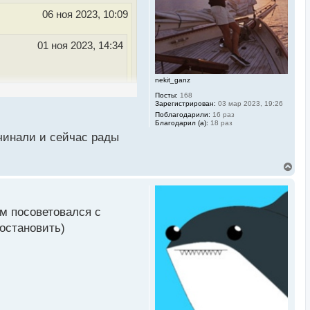
к
06 ноя 2023, 10:09
н
а
ч
01 ноя 2023, 14:34
а
л
у
nekit_ganz
 в этом не
Посты:
168
Зарегистрирован:
03 мар 2023, 19:26
риваю и знаю, что это
Поблагодарили:
16 раз
Благодарил (а):
18 раз
ачинали и сейчас рады
ься успехами
В
е
р
аю, уже изучаю рынки,
н
ность и увереность,
у
ом посоветовался с
т
ь
 остановить)
с
я
к
н
а
ч
а
л