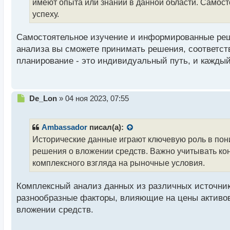
т
имеют опыта или знаний в данной области. Самос
а
успеху.
н
н
Самостоятельное изучение и информированные реш
ы
й
анализа вы сможете принимать решения, соответс
п
планирование - это индивидуальный путь, и каждый
о
с
т
Н
De_Lon
»
04 ноя 2023, 07:55
е
п
р
Ambassador
писал(а):
о
Исторические данные играют ключевую роль в пон
ч
решения о вложении средств. Важно учитывать ко
и
т
комплексного взгляда на рыночные условия.
а
н
Комплексный анализ данных из различных источник
н
разнообразные факторы, влияющие на цены активо
ы
й
вложении средств.
п
о