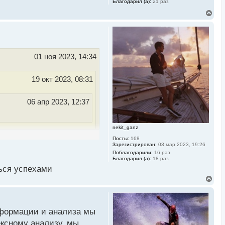
Благодарил (а):
21 раз
В
е
р
н
у
т
ь
01 ноя 2023, 14:34
с
я
к
19 окт 2023, 08:31
н
а
ч
06 апр 2023, 12:37
а
л
у
nekit_ganz
жно зарабатывать и
Посты:
168
Зарегистрирован:
03 мар 2023, 19:26
иант для обеспечения
Поблагодарили:
16 раз
 а помочь человеку
Благодарил (а):
18 раз
ься успехами
В
е
р
ом не разбираются. Я
н
 надолго
у
формации и анализа мы
т
ь
ксному анализу, мы