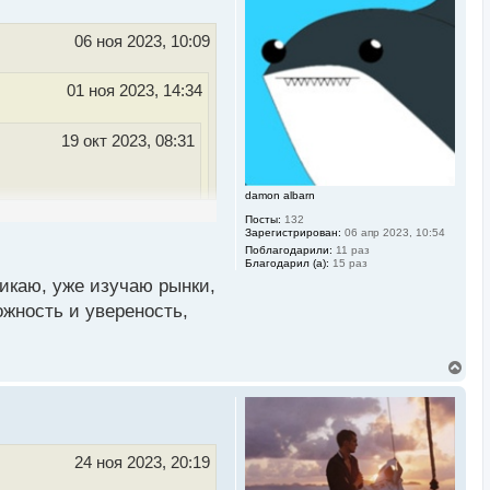
у
т
ь
06 ноя 2023, 10:09
с
я
к
01 ноя 2023, 14:34
н
а
ч
19 окт 2023, 08:31
а
л
у
damon albarn
зможно зарабатывать и
Посты:
132
Зарегистрирован:
06 апр 2023, 10:54
вариант для обеспечения
Поблагодарили:
11 раз
ы, а помочь человеку
Благодарил (а):
15 раз
никаю, уже изучаю рынки,
ожность и увереность,
этом не разбираются. Я
это надолго
В
е
р
н
 успехами
у
т
ь
24 ноя 2023, 20:19
с
я