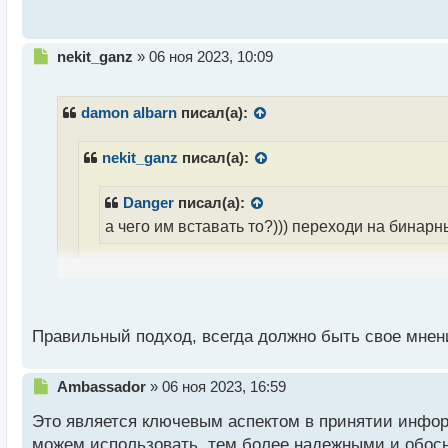
с
т
Н
nekit_ganz
»
06 ноя 2023, 10:09
е
п
р
damon albarn
писал(а):
о
ч
nekit_ganz
писал(а):
и
т
а
Danger
писал(а):
н
а чего им вставать то?))) переходи на бинар
н
ы
Совет забить на акции очень не уместен здесь. 
й
п
получать прибыль только с одного источника, в
о
себе спокойной старости, а может даже и молод
с
Правильный подход, всегда должно быть свое мнен
разобраться в его вопросе
т
Я на такое и внимания не обращаю, потому что за
Н
Ambassador
»
06 ноя 2023, 16:59
е
знаю, что доход должен быть из разных источников
Это является ключевым аспектом в принятии инф
п
р
можем использовать, тем более надежными и обос