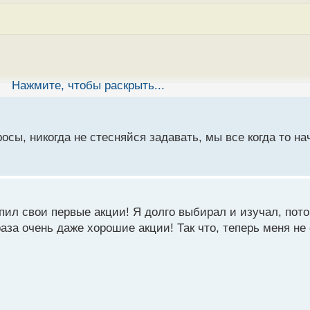
Нажмите, чтобы раскрыть...
то зачастую люди говоря о каких то вещах даже минимально
из разных источников и лично для себя инвистиции рассмат
осы, никогда не стесняйся задавать, мы все когда то н
нение. если будут вопросы, обращайся и не забывай делит
естированию. Пока нравится и все более чем понятно. Вник
аторгованное на брокерский счет, как только будет возмож
пил свои первые акции! Я долго выбирал и изучал, пот
раза очень даже хорошие акции! Так что, теперь меня не