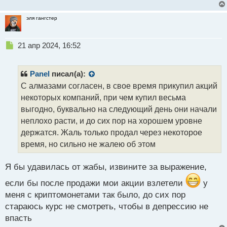
эля гангстер
Н
21 апр 2024, 16:52
е
п
р
Panel
писал(а):
о
С алмазами согласен, в свое время прикупил акций
ч
некоторых компаний, при чем купил весьма
и
т
выгодно, буквально на следующий день они начали
а
неплохо расти, и до сих пор на хорошем уровне
н
держатся. Жаль только продал через некоторое
н
время, но сильно не жалею об этом
ы
й
п
Я бы удавилась от жабы, извините за выражение,
о
с
если бы после продажи мои акции взлетели
у
т
меня с криптомонетами так было, до сих пор
стараюсь курс не смотреть, чтобы в депрессию не
впасть