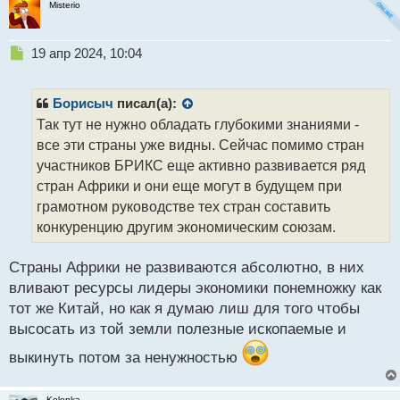
Misterio
Н
19 апр 2024, 10:04
е
п
р
Борисыч
писал(а):
о
Так тут не нужно обладать глубокими знаниями -
ч
все эти страны уже видны. Сейчас помимо стран
и
т
участников БРИКС еще активно развивается ряд
а
стран Африки и они еще могут в будущем при
н
грамотном руководстве тех стран составить
н
конкуренцию другим экономическим союзам.
ы
й
п
Страны Африки не развиваются абсолютно, в них
о
вливают ресурсы лидеры экономики понемножку как
с
тот же Китай, но как я думаю лиш для того чтобы
т
высосать из той земли полезные ископаемые и
выкинуть потом за ненужностью
Kolonka