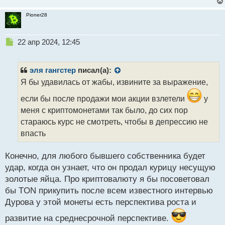
Pioner28
Н
22 апр 2024, 12:45
е
п
р
эля гангстер
писал(а):
о
Я бы удавилась от жабы, извините за выражение,
ч
и
если бы после продажи мои акции взлетели
у
т
меня с криптомонетами так было, до сих пор
а
стараюсь курс не смотреть, чтобы в депрессию не
н
н
впасть
ы
й
Конечно, для любого бывшего собственника будет
п
удар, когда он узнает, что он продал курицу несущую
о
с
золотые яйца. Про криптовалюту я бы посоветовал
т
бы TON прикупить после всем известного интервью
Дурова у этой монеты есть перспектива роста и
развитие на среднесрочной перспективе.