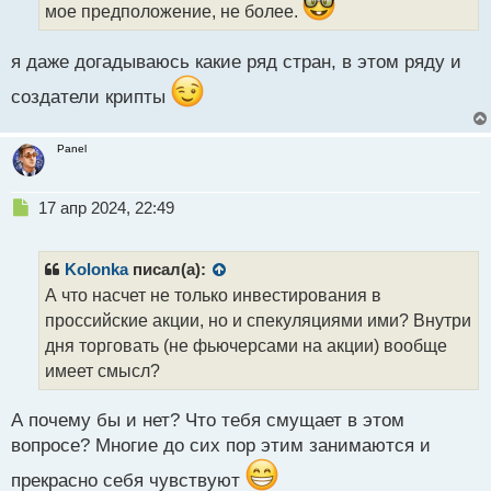
ы
мое предположение, не более.
й
п
я даже догадываюсь какие ряд стран, в этом ряду и
о
с
создатели крипты
т
Panel
Н
17 апр 2024, 22:49
е
п
р
Kolonka
писал(а):
о
А что насчет не только инвестирования в
ч
проссийские акции, но и спекуляциями ими? Внутри
и
т
дня торговать (не фьючерсами на акции) вообще
а
имеет смысл?
н
н
А почему бы и нет? Что тебя смущает в этом
ы
й
вопросе? Многие до сих пор этим занимаются и
п
прекрасно себя чувствуют
о