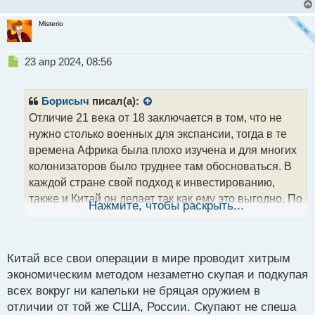
Misterio
Н
23 апр 2024, 08:56
е
п
р
Борисыч
писал(а):
о
Отличие 21 века от 18 заключается в том, что не
ч
нужно столько военных для экспансии, тогда в те
и
т
времена Африка была плохо изучена и для многих
а
колонизаторов было труднее там обосноваться. В
н
каждой стране свой подход к инвестированию,
н
также и Китай он делает так как ему это выгодно. По
ы
Нажмите, чтобы раскрыть...
й
поводу китайских ЧВК, но тут ничего удивительного
п
нет - местные власти физически не могут
о
контролировать и обеспечивать безопасность
с
Китай все свои операции в мире проводит хитрым
иностранным специалистам из-за наличия разных
т
экономическим методом незаметно скупая и подкупая
племен и других вооруженных банд. К примеру в
всех вокруг ни капельки не бряцая оружием в
том же Сомали вооруженная охрана стоит очень
отличии от той же США, России. Скупают не спеша
дорого, а ее могут предоставить только местные. И