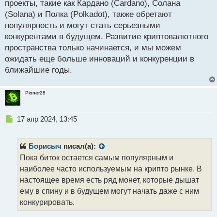
проекты, такие как Кардано (Cardano), Солана
и
т
(Solana) и Полка (Polkadot), также обретают
а
популярность и могут стать серьезными
н
конкурентами в будущем. Развитие криптовалютного
н
пространства только начинается, и мы можем
ы
й
ожидать еще больше инноваций и конкуренции в
п
ближайшие годы.
о
с
т
Pioner28
Н
17 апр 2024, 13:45
е
п
р
Борисыч
писал(а):
о
Пока биток остается самым популярным и
ч
наиболее часто используемым на крипто рынке. В
и
т
настоящее время есть ряд монет, которые дышат
а
ему в спину и в будущем могут начать даже с ним
н
конкурировать.
н
ы