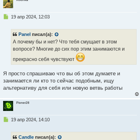
Н
19 апр 2024, 12:03
е
п
р
Panel
писал(а):
о
А почему бы и нет? Что тебя смущает в этом
ч
вопросе? Многие до сих пор этим занимаются и
и
т
прекрасно себя чувствуют
а
н
н
Я просто спрашиваю что вы об этом думаете и
ы
занимается ли кто то сейчас подобным, ищу
й
альтернативу для себя или новую ветвь работы
п
о
с
Pioner28
т
Н
19 апр 2024, 14:10
е
п
р
Candle
писал(а):