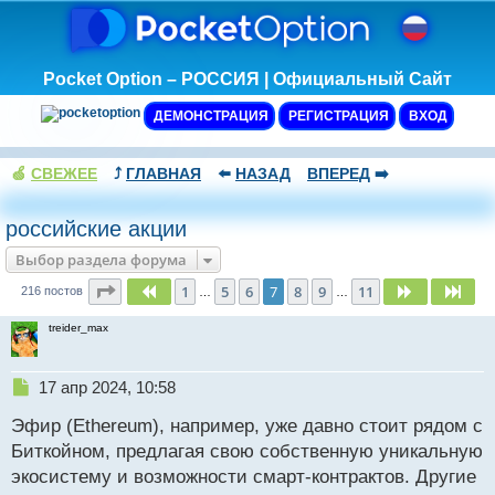
Pocket Option – РОССИЯ | Официальный Сайт
ДЕМОНСТРАЦИЯ
РЕГИСТРАЦИЯ
ВХОД
🍏
СВЕЖЕЕ
⤴️
ГЛАВНАЯ
⬅️
НАЗАД
ВПЕРЕД
➡️
российские акции
Выбор раздела форума
Страница
7
из
11
1
5
6
7
8
9
11
Пред.
След.
Сле
216 постов
…
…
treider_max
Н
17 апр 2024, 10:58
е
Эфир (Ethereum), например, уже давно стоит рядом с
п
р
Биткойном, предлагая свою собственную уникальную
о
экосистему и возможности смарт-контрактов. Другие
ч