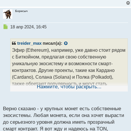
с
т
Борисыч
Н
18 апр 2024, 16:45
е
п
р
treider_max
писал(а):
о
Эфир (Ethereum), например, уже давно стоит рядом
ч
с Биткойном, предлагая свою собственную
и
т
уникальную экосистему и возможности смарт-
а
контрактов. Другие проекты, такие как Кардано
н
(Cardano), Солана (Solana) и Полка (Polkadot),
н
также обретают популярность и могут стать
ы
Нажмите, чтобы раскрыть...
й
серьезными конкурентами в будущем. Развитие
п
криптовалютного пространства только начинается,
о
и мы можем ожидать еще больше инноваций и
с
Верно сказано - у крупных монет есть собственные
конкуренции в ближайшие годы.
т
экосистемы. Любая монета, если она хочет вырасти
до серьезного уровня должна иметь прозрачный
смарт контракт. Я вот жду и надеюсь на TON,