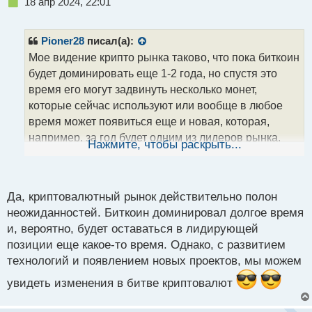
Н
18 апр 2024, 22:01
е
п
р
Pioner28
писал(а):
о
Мое видение крипто рынка таково, что пока биткоин
ч
будет доминировать еще 1-2 года, но спустя это
и
т
время его могут задвинуть несколько монет,
а
которые сейчас используют или вообще в любое
н
время может появиться еще и новая, которая,
н
например, за год будет одним из лидеров рынка.
ы
Нажмите, чтобы раскрыть...
й
Крипто рынок в этом плане не предсказуем и умеет
п
удивлять)
о
с
Да, криптовалютный рынок действительно полон
т
неожиданностей. Биткоин доминировал долгое время
и, вероятно, будет оставаться в лидирующей
позиции еще какое-то время. Однако, с развитием
технологий и появлением новых проектов, мы можем
увидеть изменения в битве криптовалют