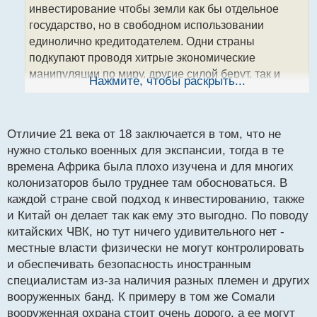
инвестирование чтобы земли как бы отдельное
и
т
государство, но в свободном использовании
а
единолично кредитодателем. Одни страны
н
подкупают проводя хитрые экономические
н
манипуляции по миру, другие силой берут, так и
ы
Нажмите, чтобы раскрыть...
й
живем, 21 век ничем не отличается от 18го
п
Китай-Африка.webp
о
с
Отличие 21 века от 18 заключается в том, что не
т
нужно столько военных для экспансии, тогда в те
времена Африка была плохо изучена и для многих
колонизаторов было труднее там обосноваться. В
каждой стране свой подход к инвестированию, также
и Китай он делает так как ему это выгодно. По поводу
китайских ЧВК, но тут ничего удивительного нет -
местные власти физически не могут контролировать
и обеспечивать безопасность иностранным
специалистам из-за наличия разных племен и других
вооруженных банд. К примеру в том же Сомали
вооруженная охрана стоит очень дорого, а ее могут