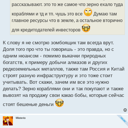
т
рассказывают. это то же самое что зерно ехало туда
а
кораблями и тд и тп. чушь это все
Думаю там
н
н
главное ресурсы что в земле, а остальное вторично
ы
для кредитодателей инвесторов
й
п
о
К слову я не смотрю зомбоящик там всегда врут.
с
Доля того про что ты говоришь - это правда, но с
т
одним нюансом - помимо выкачки природных
богатств, к примеру добычи алмазов и других
редкоземельных металлов, также там Россия и Китай
строят разную инфраструктуру и это тоже стоит
учитывать. Вот скажи, зачем им все это нужно
делать? Зерно кораблями они и так покупают и также
вывозят на продажу свои какао бобы, которые сейчас
стоят бешеные деньги
Misterio