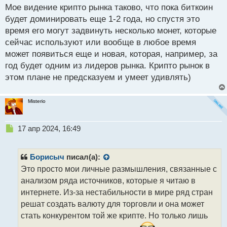
й
Мое видение крипто рынка таково, что пока биткоин
п
будет доминировать еще 1-2 года, но спустя это
о
время его могут задвинуть несколько монет, которые
с
сейчас используют или вообще в любое время
т
может появиться еще и новая, которая, например, за
год будет одним из лидеров рынка. Крипто рынок в
этом плане не предсказуем и умеет удивлять)
Misterio
Н
17 апр 2024, 16:49
е
п
р
Борисыч
писал(а):
о
Это просто мои личные размышления, связанные с
ч
анализом ряда источников, которые я читаю в
и
т
интернете. Из-за нестабильности в мире ряд стран
а
решат создать валюту для торговли и она может
н
стать конкурентом той же крипте. Но только лишь
н