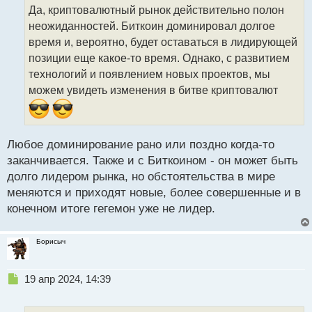
о
Да, криптовалютный рынок действительно полон
ч
неожиданностей. Биткоин доминировал долгое
и
т
время и, вероятно, будет оставаться в лидирующей
а
позиции еще какое-то время. Однако, с развитием
н
технологий и появлением новых проектов, мы
н
можем увидеть изменения в битве криптовалют
ы
й
п
о
с
Любое доминирование рано или поздно когда-то
т
заканчивается. Также и с Биткоином - он может быть
долго лидером рынка, но обстоятельства в мире
меняются и приходят новые, более совершенные и в
конечном итоге гегемон уже не лидер.
Борисыч
Н
19 апр 2024, 14:39
е
п