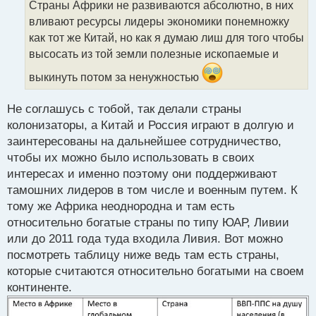
Страны Африки не развиваются абсолютно, в них
ч
вливают ресурсы лидеры экономики понемножку
и
т
как тот же Китай, но как я думаю лиш для того чтобы
а
высосать из той земли полезные ископаемые и
н
н
выкинуть потом за ненужностью
ы
й
Не соглашусь с тобой, так делали страны
п
колонизаторы, а Китай и Россия играют в долгую и
о
с
заинтересованы на дальнейшее сотрудничество,
т
чтобы их можно было использовать в своих
интересах и именно поэтому они поддерживают
тамошних лидеров в том числе и военным путем. К
тому же Африка неоднородна и там есть
относительно богатые страны по типу ЮАР, Ливии
или до 2011 года туда входила Ливия. Вот можно
посмотреть таблицу ниже ведь там есть страны,
которые считаются относительно богатыми на своем
континенте.