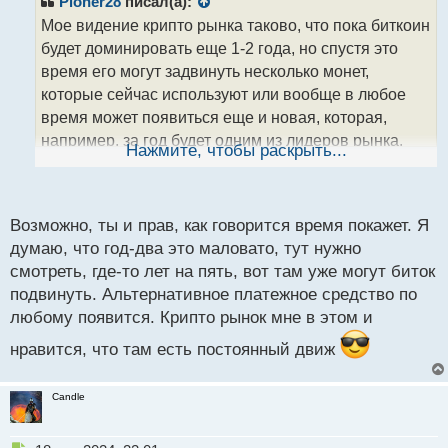
Pioner28
писал(а):
о
Мое видение крипто рынка таково, что пока биткоин
ч
будет доминировать еще 1-2 года, но спустя это
и
т
время его могут задвинуть несколько монет,
а
которые сейчас используют или вообще в любое
н
время может появиться еще и новая, которая,
н
например, за год будет одним из лидеров рынка.
ы
Нажмите, чтобы раскрыть...
й
Крипто рынок в этом плане не предсказуем и умеет
п
удивлять)
о
с
Возможно, ты и прав, как говорится время покажет. Я
т
думаю, что год-два это маловато, тут нужно
смотреть, где-то лет на пять, вот там уже могут биток
подвинуть. Альтернативное платежное средство по
любому появится. Крипто рынок мне в этом и
нравится, что там есть постоянный движ
Candle