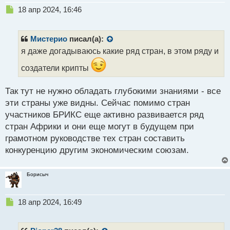
Н
18 апр 2024, 16:46
е
п
р
Мистерио
писал(а):
о
я даже догадываюсь какие ряд стран, в этом ряду и
ч
и
создатели крипты
т
а
Так тут не нужно обладать глубокими знаниями - все
н
н
эти страны уже видны. Сейчас помимо стран
ы
участников БРИКС еще активно развивается ряд
й
стран Африки и они еще могут в будущем при
п
грамотном руководстве тех стран составить
о
с
конкуренцию другим экономическим союзам.
т
Борисыч
Н
18 апр 2024, 16:49
е
п
р