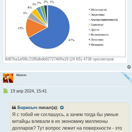
8d87ba1ef99c2185dbdb8272746ffa19 (24 КБ) 4738 просмотров
Misterio
Н
19 апр 2024, 15:41
е
п
р
Борисыч
писал(а):
о
Я с тобой не соглашусь, а зачем тогда бы умные
ч
китайцы вливали в их экономику миллионы
и
т
долларов? Тут вопрос лежит на поверхности - это