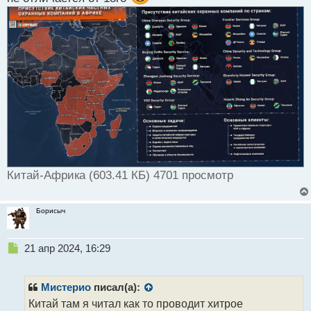
Китай-Африка (603.41 КБ) 4701 просмотр
Борисыч
Н
21 апр 2024, 16:29
е
п
р
Мистерио
писал(а):
о
Китай там я читал как то проводит хитрое
ч