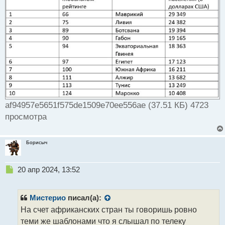
af94957e5651f575de1509e70ee556ae (37.51 КБ) 4723
просмотра
Борисыч
Н
20 апр 2024, 13:52
е
п
р
Мистерио
писал(а):
о
На счет африканских стран ты говоришь ровно
ч
теми же шаблонами что я слышал по телеку
и