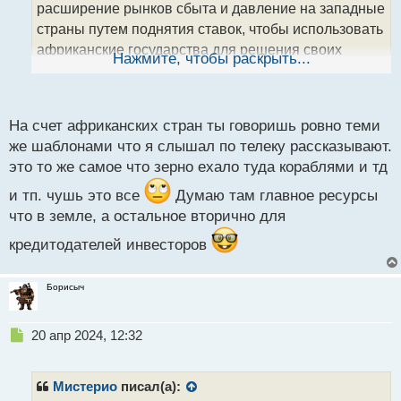
а
расширение рынков сбыта и давление на западные
н
страны путем поднятия ставок, чтобы использовать
н
африканские государства для решения своих
ы
Нажмите, чтобы раскрыть...
й
политических интересов и задач. Тоже самое
п
делает и Россия с Турцией. Например, российская
о
оборонка в плюсе и можно через них обходить
с
На счет африканских стран ты говоришь ровно теми
санкции через их банковский сектор в частности.
т
же шаблонами что я слышал по телеку рассказывают.
это то же самое что зерно ехало туда кораблями и тд
и тп. чушь это все
Думаю там главное ресурсы
что в земле, а остальное вторично для
кредитодателей инвесторов
Борисыч
Н
20 апр 2024, 12:32
е
п
р
Мистерио
писал(а):
о