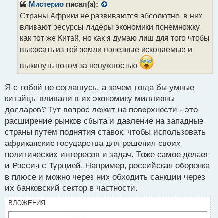
р
Мистерио
писал(а):
о
Страны Африки не развиваются абсолютно, в них
ч
вливают ресурсы лидеры экономики понемножку
и
т
как тот же Китай, но как я думаю лиш для того чтобы
а
высосать из той земли полезные ископаемые и
н
н
выкинуть потом за ненужностью
ы
й
Я с тобой не соглашусь, а зачем тогда бы умные
п
китайцы вливали в их экономику миллионы
о
с
долларов? Тут вопрос лежит на поверхности - это
т
расширение рынков сбыта и давление на западные
страны путем поднятия ставок, чтобы использовать
африканские государства для решения своих
политических интересов и задач. Тоже самое делает
и Россия с Турцией. Например, российская оборонка
в плюсе и можно через них обходить санкции через
их банковский сектор в частности.
ВЛОЖЕНИЯ