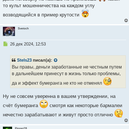
т
то культ мошенничества на каждом углу
а
н
возводящийся в пример крутости
н
ы
й
Svetoch
п
о
Н
с
26 дек 2024, 12:53
е
т
п
р
Stels23
писал(а):
о
Вы правы, деньги заработанные не честным путем
ч
в дальнейшем принесут в жизнь только проблемы,
и
т
да и эффект бумеранга не кто не отменял
а
н
н
Ну не совсем уверенна в вашем утверждении, на
ы
счёт бумеранга
смотря как некоторые бармалеи
й
п
нечестно зарабатывают и живут просто отлично
о
с
т
Pioner28