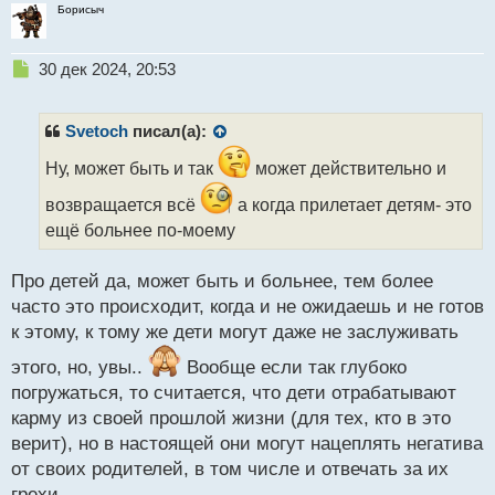
Борисыч
Н
30 дек 2024, 20:53
е
п
р
Svetoch
писал(а):
о
ч
Ну, может быть и так
может действительно и
и
возвращается всё
а когда прилетает детям- это
т
а
ещё больнее по-моему
н
н
Про детей да, может быть и больнее, тем более
ы
часто это происходит, когда и не ожидаешь и не готов
й
п
к этому, к тому же дети могут даже не заслуживать
о
этого, но, увы..
Вообще если так глубоко
с
т
погружаться, то считается, что дети отрабатывают
карму из своей прошлой жизни (для тех, кто в это
верит), но в настоящей они могут нацеплять негатива
от своих родителей, в том числе и отвечать за их
грехи.