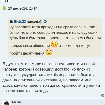
Н
29 дек 2024, 20:14
е
п
р
Stels23
писал(а):
о
ну расплата то та приходит не сразу, если бы так
ч
было что кто то совершил плохое и на следующий
и
т
день бац и бумеранг прилетел, то точно мы бы жили
а
в идеальном обществе
а так иногда могут
н
н
пройти десятилетия
ы
й
п
Я думаю, что в мире нет справедливости и порой
о
человек, который совершил достаточно плохих
с
поступков умудряется этих бумерангов избежать
т
даже на длительной дистанции, но плюсом мне
здесь кажется дело в той же осторожности и умении
просчитывать свои ходы.
Борисыч