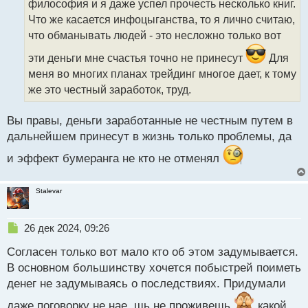
философия и я даже успел прочесть несколько книг.
и
т
Что же касается инфоцыганства, то я лично считаю,
а
что обманывать людей - это несложно только вот
н
н
эти деньги мне счастья точно не принесут
Для
ы
меня во многих планах трейдинг многое дает, к тому
й
же это честный заработок, труд.
п
о
с
Вы правы, деньги заработанные не честным путем в
т
дальнейшем принесут в жизнь только проблемы, да
и эффект бумеранга не кто не отменял
Stalevar
Н
26 дек 2024, 09:26
е
Согласен только вот мало кто об этом задумывается.
п
р
В основном большинству хочется побыстрей поиметь
о
денег не задумываясь о последствиях. Придумали
ч
и
даже поговорку не нае..шь не проживешь
какой