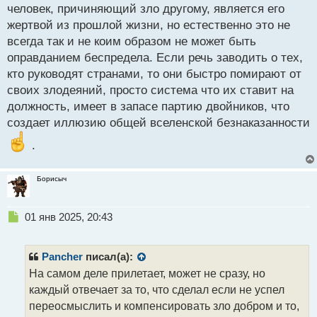
человек, причиняющий зло другому, является его
жертвой из прошлой жизни, но естественно это не
всегда так и не коим образом не может быть
оправданием беспредела. Если речь заводить о тех,
кто руководят странами, то они быстро помирают от
своих злодеяний, просто система что их ставит на
должность, имеет в запасе партию двойников, что
создает иллюзию общей вселенской безнаказанности
.
Борисыч
Н
01 янв 2025, 20:43
е
п
р
Pancher
писал(а):
о
На самом деле прилетает, может не сразу, но
ч
каждый отвечает за то, что сделал если не успел
и
т
переосмыслить и компенсировать зло добром и то,