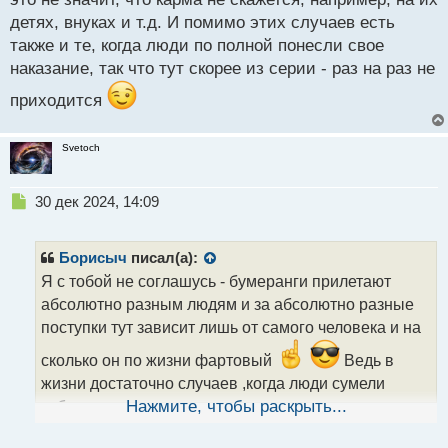
детях, внуках и т.д. И помимо этих случаев есть
также и те, когда люди по полной понесли свое
наказание, так что тут скорее из серии - раз на раз не
приходится
Svetoch
Н
30 дек 2024, 14:09
е
п
р
Борисыч
писал(а):
о
Я с тобой не соглашусь - бумеранги прилетают
ч
абсолютно разным людям и за абсолютно разные
и
т
поступки тут зависит лишь от самого человека и на
а
сколько он по жизни фартовый
Ведь в
н
н
жизни достаточно случаев ,когда люди сумели
ы
избежать наказания и им всю жизнь за это не
Нажмите, чтобы раскрыть...
й
прилетело, но! это не значит, что карма не скажется,
п