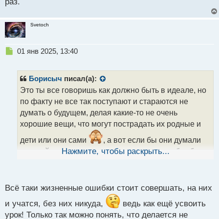
раз.
Svetoch
Н
01 янв 2025, 13:40
е
п
р
Борисыч
писал(а):
о
Это ты все говоришь как должно быть в идеале, но
ч
по факту не все так поступают и стараются не
и
т
думать о будущем, делая какие-то не очень
а
хорошие вещи, что могут пострадать их родные и
н
н
дети или они сами
, а вот если бы они думали
ы
головой, то, возможно, определенных ошибок было
Нажмите, чтобы раскрыть...
й
бы меньше. И да, конечно, надо уметь делать
п
выводы из разного рода опыта, а не стукаться
о
с
головой о грабли каждый раз.
Всё таки жизненные ошибки стоит совершать, на них
т
и учатся, без них никуда,
ведь как ещё усвоить
урок! Только так можно понять, что делается не