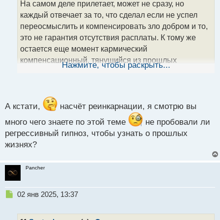
На самом деле прилетает, может не сразу, но
ч
каждый отвечает за то, что сделал если не успел
и
т
переосмыслить и компенсировать зло добром и то,
а
это не гарантия отсутствия расплаты. К тому же
н
остается еще момент кармический
н
компенсационный, тянущийся из прошлых
ы
Нажмите, чтобы раскрыть...
й
воплощений. Так вот, иногда человек, причиняющий
п
зло другому, является его жертвой из прошлой
о
жизни, но естественно это не всегда так и не коим
с
образом не может быть оправданием беспредела.
т
А кстати,
насчёт реинкарнации, я смотрю вы
Если речь заводить о тех, кто руководят странами,
много чего знаете по этой теме
не пробовали ли
то они быстро помирают от своих злодеяний,
регрессивный гипноз, чтобы узнать о прошлых
просто система что их ставит на должность, имеет в
жизнях?
запасе партию двойников, что создает иллюзию
общей вселенской безнаказанности
.
Pancher
Н
02 янв 2025, 13:37
е
п