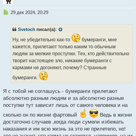
Н
29 дек 2024, 20:29
е
п
р
Svetoch
писал(а):
о
ч
Ну, не убедительно как-то
бумеранги, мне
и
кажется, прилетают только каким то обычным
т
людям за мелкие проступки. Тех, кто действительно
а
творит настоящее зло, никакие бумеранги с
н
н
кармами не догоняют, почему? Странные
ы
бумеранги.
й
п
о
Я с тобой не соглашусь - бумеранги прилетают
с
абсолютно разным людям и за абсолютно разные
т
поступки тут зависит лишь от самого человека и на
сколько он по жизни фартовый
Ведь в жизни
достаточно случаев ,когда люди сумели избежать
наказания и им всю жизнь за это не прилетело, но!
это не значит, что карма не скажется, например, на их