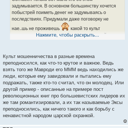
ч
задумывается. В основном большинству хочется
и
т
побыстрей поиметь денег не задумываясь о
а
последствиях. Придумали даже поговорку не
н
н
нае..шь не проживешь
какой то культ
ы
мошенничества на каждом углу возводящийся в
Нажмите, чтобы раскрыть...
й
п
пример крутости
о
с
Культ мошенничества в разные времена
т
преподносился, как что-то крутое и важное. Ведь
взять того же Мавроди его МММ ведь находились же
люди, которые ему завидовали и пытались ему
подражать, также кто-то считал, что он молодец. Или
другой пример - описанные на примере пост
революционных книг про большевистских лидеров их
же там романтизировали, а их так называемые Эксы
преподносились, как ничего такого и как борьбу с
ненавистной народом царской охранкой.