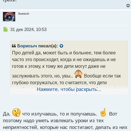
Svetoch
Н
31 дек 2024, 10:53
е
п
р
Борисыч
писал(а):
о
Про детей да, может быть и больнее, тем более
ч
часто это происходит, когда и не ожидаешь и не
и
т
готов к этому, к тому же дети могут даже не
а
заслуживать этого, но, увы..
Вообще если так
н
н
глубоко погружаться, то считается, что дети
ы
отрабатывают карму из своей прошлой жизни (для
Нажмите, чтобы раскрыть...
й
тех, кто в это верит), но в настоящей они могут
п
нацеплять негатива от своих родителей, в том
о
с
числе и отвечать за их грехи.
т
Да,
что излучаешь, то и получаешь.
Вот
поэтому надо уметь извлекать уроки из тех
неприятностей, которые нас постигают, делать из них