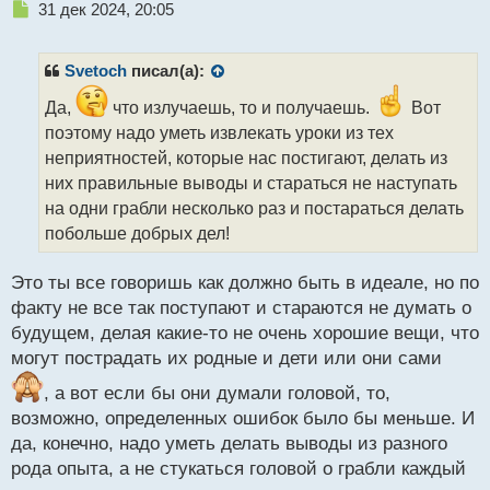
Н
31 дек 2024, 20:05
е
п
р
Svetoch
писал(а):
о
ч
Да,
что излучаешь, то и получаешь.
Вот
и
поэтому надо уметь извлекать уроки из тех
т
неприятностей, которые нас постигают, делать из
а
них правильные выводы и стараться не наступать
н
н
на одни грабли несколько раз и постараться делать
ы
побольше добрых дел!
й
п
Это ты все говоришь как должно быть в идеале, но по
о
с
факту не все так поступают и стараются не думать о
т
будущем, делая какие-то не очень хорошие вещи, что
могут пострадать их родные и дети или они сами
, а вот если бы они думали головой, то,
возможно, определенных ошибок было бы меньше. И
да, конечно, надо уметь делать выводы из разного
рода опыта, а не стукаться головой о грабли каждый