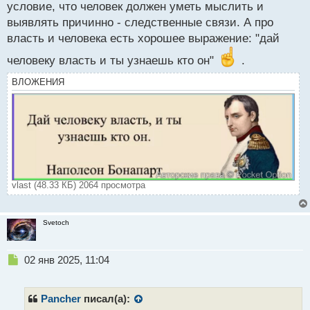
власти были неуверенные в себе, а придя на
условие, что человек должен уметь мыслить и
выявлять причинно - следственные связи. А про
главную табуретку их нутро сразу проявилось
власть и человека есть хорошее выражение: "дай
человеку власть и ты узнаешь кто он"
.
ВЛОЖЕНИЯ
vlast (48.33 КБ) 2064 просмотра
Svetoch
Н
02 янв 2025, 11:04
е
п
р
Pancher
писал(а):
о