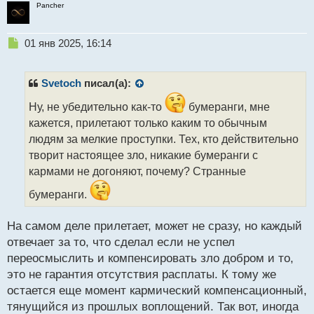
Pancher
Н
01 янв 2025, 16:14
е
п
р
Svetoch
писал(а):
о
ч
Ну, не убедительно как-то
бумеранги, мне
и
кажется, прилетают только каким то обычным
т
людям за мелкие проступки. Тех, кто действительно
а
творит настоящее зло, никакие бумеранги с
н
н
кармами не догоняют, почему? Странные
ы
бумеранги.
й
п
о
На самом деле прилетает, может не сразу, но каждый
с
отвечает за то, что сделал если не успел
т
переосмыслить и компенсировать зло добром и то,
это не гарантия отсутствия расплаты. К тому же
остается еще момент кармический компенсационный,
тянущийся из прошлых воплощений. Так вот, иногда