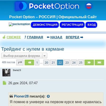
Pocket Option – РОССИЯ | Официальный Сайт
ДЕМОНСТРАЦИЯ
РЕГИСТРАЦИЯ
ВХОД
🍏
СВЕЖЕЕ
⤴️
ГЛАВНАЯ
⬅️
НАЗАД
ВПЕРЕД
➡️
Трейдинг с нулем в кармане
Выбор раздела форума
Страница
22
из
25
1
20
21
22
23
24
25
Пред.
След.
Сл
489 постов
…
Stels23
Н
26 дек 2024, 07:47
е
п
р
Pioner28
писал(а):
о
Я помню в универе на первом курсе мне нравилась
ч