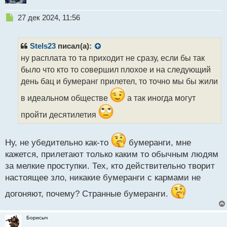
Н
27 дек 2024, 11:56
е
п
р
Stels23
писал(а):
о
ну расплата то та приходит не сразу, если бы так
ч
было что кто то совершил плохое и на следующий
и
т
день бац и бумеранг прилетел, то точно мы бы жили
а
в идеальном обществе
а так иногда могут
н
н
пройти десятилетия
ы
й
п
Ну, не убедительно как-то
бумеранги, мне
о
кажется, прилетают только каким то обычным людям
с
т
за мелкие проступки. Тех, кто действительно творит
настоящее зло, никакие бумеранги с кармами не
догоняют, почему? Странные бумеранги.
Борисыч