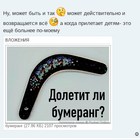
например, на их детях, внуках и т.д. И помимо этих
о
с
случаев есть также и те, когда люди по полной
т
Ну, может быть и так
может действительно и
понесли свое наказание, так что тут скорее из серии
возвращается всё
а когда прилетает детям- это
- раз на раз не приходится
ещё больнее по-моему
ВЛОЖЕНИЯ
бумеранг (27.86 КБ) 2107 просмотров