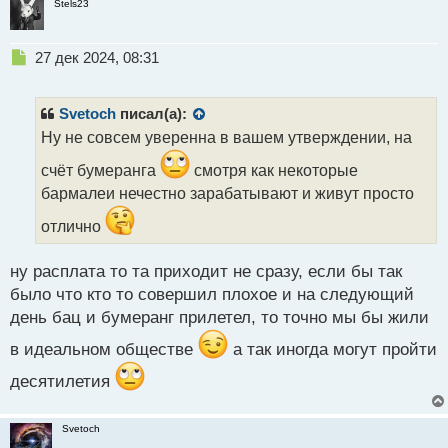
Stels23
Н
27 дек 2024, 08:31
е
п
р
Svetoch
писал(а):
о
Ну не совсем уверенна в вашем утверждении, на
ч
и
счёт бумеранга
смотря как некоторые
т
бармалеи нечестно зарабатывают и живут просто
а
н
отлично
н
ы
ну расплата то та приходит не сразу, если бы так
й
п
было что кто то совершил плохое и на следующий
о
день бац и бумеранг прилетел, то точно мы бы жили
с
т
в идеальном обществе
а так иногда могут пройти
десятилетия
Svetoch