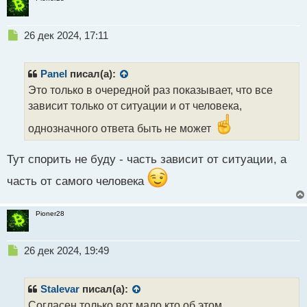
Н
26 дек 2024, 17:11
е
п
р
Panel
писал(а):
о
Это только в очередной раз показывает, что все
ч
зависит только от ситуации и от человека,
и
т
однозначного ответа быть не может
а
н
н
Тут спорить не буду - часть зависит от ситуации, а
ы
часть от самого человека
й
п
о
Pioner28
с
т
Н
26 дек 2024, 19:49
е
п
р
Stalevar
писал(а):
о
Согласен только вот мало кто об этом