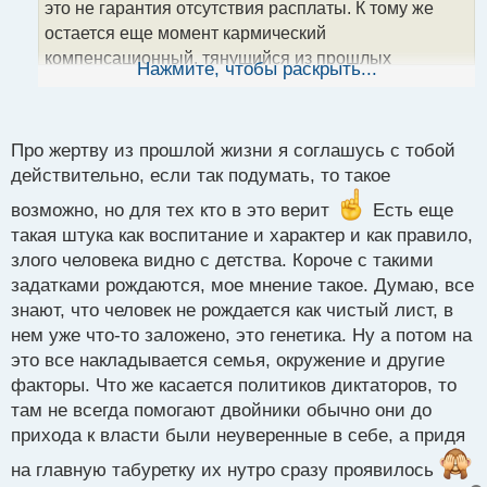
а
это не гарантия отсутствия расплаты. К тому же
н
остается еще момент кармический
н
компенсационный, тянущийся из прошлых
ы
Нажмите, чтобы раскрыть...
й
воплощений. Так вот, иногда человек, причиняющий
п
зло другому, является его жертвой из прошлой
о
жизни, но естественно это не всегда так и не коим
с
Про жертву из прошлой жизни я соглашусь с тобой
образом не может быть оправданием беспредела.
т
действительно, если так подумать, то такое
Если речь заводить о тех, кто руководят странами,
то они быстро помирают от своих злодеяний,
возможно, но для тех кто в это верит
Есть еще
просто система что их ставит на должность, имеет в
такая штука как воспитание и характер и как правило,
запасе партию двойников, что создает иллюзию
злого человека видно с детства. Короче с такими
задатками рождаются, мое мнение такое. Думаю, все
общей вселенской безнаказанности
.
знают, что человек не рождается как чистый лист, в
нем уже что-то заложено, это генетика. Ну а потом на
это все накладывается семья, окружение и другие
факторы. Что же касается политиков диктаторов, то
там не всегда помогают двойники обычно они до
прихода к власти были неуверенные в себе, а придя
на главную табуретку их нутро сразу проявилось