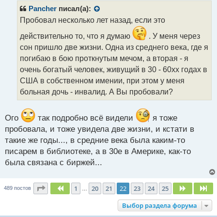
р
Pancher
писал(а):
о
Пробовал несколько лет назад, если это
ч
и
действительно то, что я думаю
. У меня через
т
сон пришло две жизни. Одна из среднего века, где я
а
погибаю в бою проткнутым мечом, а вторая - я
н
н
очень богатый человек, живущий в 30 - 60хх годах в
ы
США в собственном имении, при этом у меня
й
больная дочь - инвалид. А Вы пробовали?
п
о
с
Ого
так подробно всё видели
я тоже
т
пробовала, и тоже увидела две жизни, и кстати в
такие же годы..., в средние века была каким-то
писарем в библиотеке, а в 30е в Америке, как-то
была связана с биржей...
Страница
22
из
25
1
20
21
22
23
24
25
Пред.
След.
Сл
489 постов
…
Выбор раздела форума