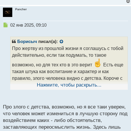
Pancher
Н
02 янв 2025, 09:10
е
п
р
Борисыч
писал(а):
о
Про жертву из прошлой жизни я соглашусь с тобой
ч
действительно, если так подумать, то такое
и
т
возможно, но для тех кто в это верит
Есть еще
а
такая штука как воспитание и характер и как
н
н
правило, злого человека видно с детства. Короче с
ы
такими задатками рождаются, мое мнение такое.
Нажмите, чтобы раскрыть...
й
Думаю, все знают, что человек не рождается как
п
чистый лист, в нем уже что-то заложено, это
о
с
генетика. Ну а потом на это все накладывается
Про злого с детства, возможно, но я все таки уверен,
т
семья, окружение и другие факторы. Что же
что человек может измениться в лучшую сторону под
касается политиков диктаторов, то там не всегда
воздействием каких - либо обстоятельств,
помогают двойники обычно они до прихода к
заставляющих переосмыслить жизнь. Здесь лишь