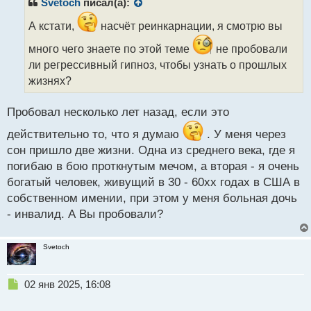
р
Svetoch
писал(а):
о
ч
А кстати,
насчёт реинкарнации, я смотрю вы
и
много чего знаете по этой теме
не пробовали
т
а
ли регрессивный гипноз, чтобы узнать о прошлых
н
жизнях?
н
ы
Пробовал несколько лет назад, если это
й
п
действительно то, что я думаю
. У меня через
о
сон пришло две жизни. Одна из среднего века, где я
с
т
погибаю в бою проткнутым мечом, а вторая - я очень
богатый человек, живущий в 30 - 60хх годах в США в
собственном имении, при этом у меня больная дочь
- инвалид. А Вы пробовали?
Svetoch
Н
02 янв 2025, 16:08
е
п