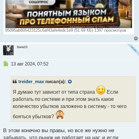
95095ab805423125c6af43afe4edc1e9 (51.69 КБ) 1397 просмотров
Stels23
Н
13 авг 2024, 07:52
е
п
р
treider_max
писал(а):
о
ч
Я думаю тут зависит от типа страха
Если
и
работать по системе и при этом знать какое
т
количество убытков заложено в систему - то чего
а
н
бояться убытков?
н
ы
В этом конечно вы правы, но все же нужно не
й
п
забывать, что рынок не работает на нас и если