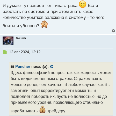
й
п
Я думаю тут зависит от типа страха
Если
о
работать по системе и при этом знать какое
с
количество убытков заложено в систему - то чего
т
бояться убытков?
Svetoch
Н
12 авг 2024, 12:12
е
п
р
Pancher
писал(а):
о
Здесь философский вопрос, так как жадность может
ч
быть видоизмененным страхом. Страхом взять
и
т
меньше денег, чем хочется. В любом случае, как Вы
а
заметили, опыт корректирует эти моменты и
н
позволяет побороть их, пусть не полностью, но до
н
приемлемого уровня, позволяющего стабильно
ы
й
зарабатывать
трейдеру.
п