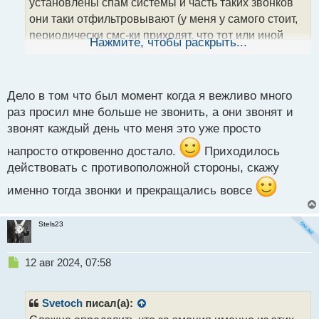
установлены спам системы и часть таких звонков
н
они таки отфильтровывают (у меня у самого стоит,
н
периодически смс-ки приходят, что тот или иной
ы
Нажмите, чтобы раскрыть...
й
звонок заблокирован и т.д.), но!
разумеется, это
п
не всегда помогает, все равно нет-нет да прорвутся
о
с
эти жулики... Вообще тут как вариант, что можно
Дело в том что был момент когда я вежливо много
т
просто не брать трубку, когда видишь номер из
раз просил мне больше не звонить, а они звонят и
другого региона и все. Еще заметил касаемо таких
звонят каждый день что меня это уже просто
мошенников, что они любят звонить по Ватсапу или
напросто откровенно достало.
Приходилось
по Телеграмму, разумеется, никогда не беру в таких
действовать с противоположной стороны, скажу
случаях. Но опять же не брать с чужих номеров не
всегда вариант, номер-то может быть для работы
именно тогда звонки и прекращались вовсе
или же корпоративная симка какая.. Короче все как
обычно индивидуально, надо смотреть по ситуации
Stels23
и делать так, как комфортнее себе
Н
12 авг 2024, 07:58
е
п
р
Svetoch
писал(а):
о