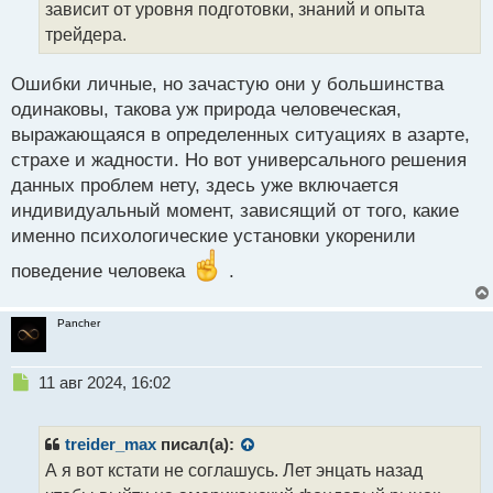
зависит от уровня подготовки, знаний и опыта
ы
трейдера.
й
п
о
Ошибки личные, но зачастую они у большинства
с
одинаковы, такова уж природа человеческая,
т
выражающаяся в определенных ситуациях в азарте,
страхе и жадности. Но вот универсального решения
данных проблем нету, здесь уже включается
индивидуальный момент, зависящий от того, какие
именно психологические установки укоренили
поведение человека
.
Pancher
Н
11 авг 2024, 16:02
е
п
р
treider_max
писал(а):
о
А я вот кстати не соглашусь. Лет энцать назад
ч