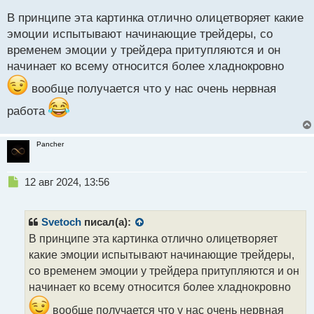
о
с
В принципе эта картинка отлично олицетворяет какие
т
эмоции испытывают начинающие трейдеры, со
временем эмоции у трейдера притупляются и он
начинает ко всему относится более хладнокровно
вообще получается что у нас очень нервная
работа
Pancher
Н
12 авг 2024, 13:56
е
п
р
Svetoch
писал(а):
о
В принципе эта картинка отлично олицетворяет
ч
какие эмоции испытывают начинающие трейдеры,
и
т
со временем эмоции у трейдера притупляются и он
а
начинает ко всему относится более хладнокровно
н
н
вообще получается что у нас очень нервная