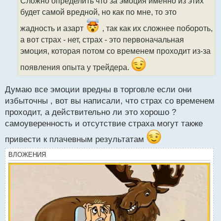
Сложно определить что за эмоция именно из этих
ч
будет самой вредной, но как по мне, то это
и
т
жадность и азарт
, так как их сложнее побороть,
а
а вот страх - нет, страх - это первоначальная
н
н
эмоция, которая потом со временем проходит из-за
ы
появления опыта у трейдера.
й
п
о
Думаю все эмоции вредны в торговле если они
с
избыточны , вот вы написали, что страх со временем
т
проходит, а действительно ли это хорошо ?
самоуверенность и отсутствие страха могут также
привести к плачевным результатам
ВЛОЖЕНИЯ