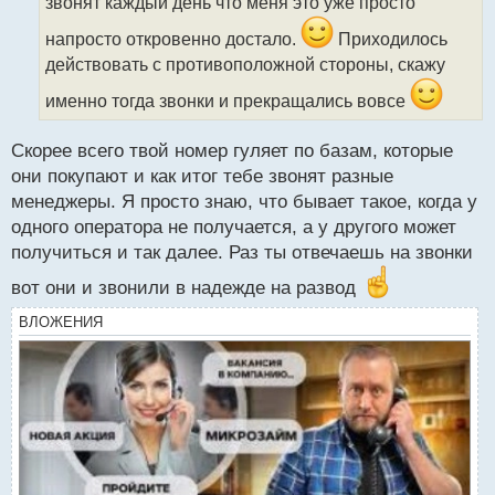
т
звонят каждый день что меня это уже просто
а
напросто откровенно достало.
Приходилось
н
н
действовать с противоположной стороны, скажу
ы
именно тогда звонки и прекращались вовсе
й
п
о
Скорее всего твой номер гуляет по базам, которые
с
они покупают и как итог тебе звонят разные
т
менеджеры. Я просто знаю, что бывает такое, когда у
одного оператора не получается, а у другого может
получиться и так далее. Раз ты отвечаешь на звонки
вот они и звонили в надежде на развод
ВЛОЖЕНИЯ