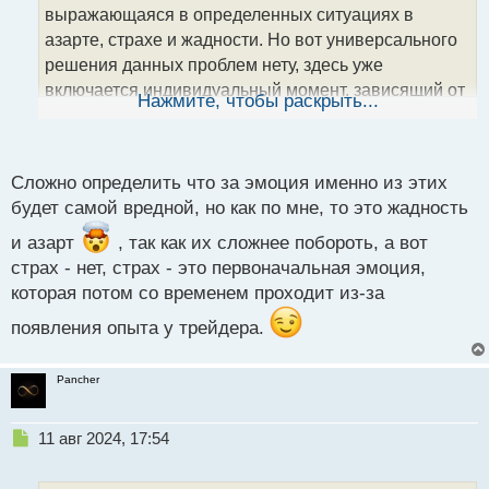
т
выражающаяся в определенных ситуациях в
а
азарте, страхе и жадности. Но вот универсального
н
решения данных проблем нету, здесь уже
н
включается индивидуальный момент, зависящий от
ы
Нажмите, чтобы раскрыть...
й
того, какие именно психологические установки
п
укоренили поведение человека
.
о
с
Сложно определить что за эмоция именно из этих
т
будет самой вредной, но как по мне, то это жадность
и азарт
, так как их сложнее побороть, а вот
страх - нет, страх - это первоначальная эмоция,
которая потом со временем проходит из-за
появления опыта у трейдера.
Pancher
Н
11 авг 2024, 17:54
е
п