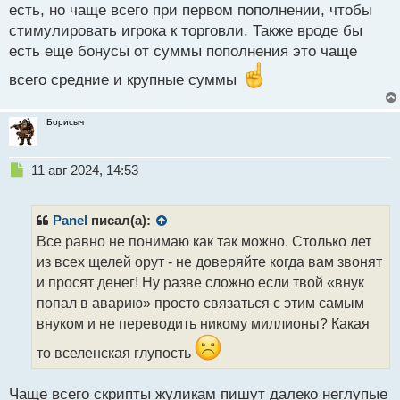
т
есть, но чаще всего при первом пополнении, чтобы
стимулировать игрока к торговли. Также вроде бы
есть еще бонусы от суммы пополнения это чаще
всего средние и крупные суммы
Борисыч
Н
11 авг 2024, 14:53
е
п
р
Panel
писал(а):
о
Все равно не понимаю как так можно. Столько лет
ч
из всех щелей орут - не доверяйте когда вам звонят
и
т
и просят денег! Ну разве сложно если твой «внук
а
попал в аварию» просто связаться с этим самым
н
внуком и не переводить никому миллионы? Какая
н
ы
то вселенская глупость
й
п
Чаще всего скрипты жуликам пишут далеко неглупые
о