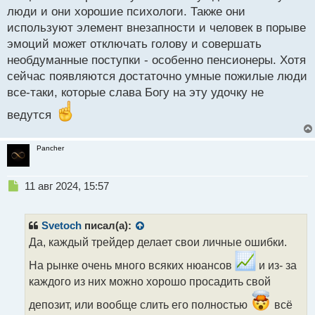
с
люди и они хорошие психологи. Также они
т
используют элемент внезапности и человек в порыве
эмоций может отключать голову и совершать
необдуманные поступки - особенно пенсионеры. Хотя
сейчас появляются достаточно умные пожилые люди
все-таки, которые слава Богу на эту удочку не
ведутся
Pancher
Н
11 авг 2024, 15:57
е
п
р
Svetoch
писал(а):
о
Да, каждый трейдер делает свои личные ошибки.
ч
и
На рынке очень много всяких нюансов
и из- за
т
каждого из них можно хорошо просадить свой
а
н
депозит, или вообще слить его полностью
всё
н