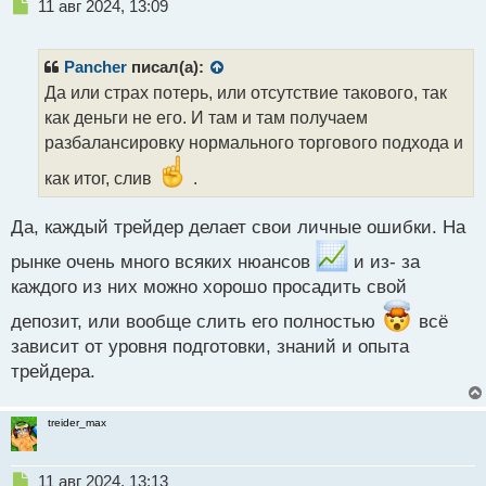
Н
11 авг 2024, 13:09
е
п
р
Pancher
писал(а):
о
Да или страх потерь, или отсутствие такового, так
ч
как деньги не его. И там и там получаем
и
т
разбалансировку нормального торгового подхода и
а
как итог, слив
.
н
н
ы
Да, каждый трейдер делает свои личные ошибки. На
й
п
рынке очень много всяких нюансов
и из- за
о
каждого из них можно хорошо просадить свой
с
т
депозит, или вообще слить его полностью
всё
зависит от уровня подготовки, знаний и опыта
трейдера.
treider_max
Н
11 авг 2024, 13:13