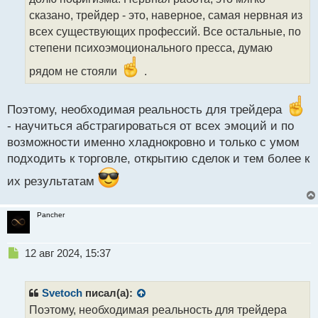
а
сказано, трейдер - это, наверное, самая нервная из
н
всех существующих профессий. Все остальные, по
н
степени психоэмоционального пресса, думаю
ы
й
рядом не стояли
.
п
о
с
Поэтому, необходимая реальность для трейдера
т
- научиться абстрагироваться от всех эмоций и по
возможности именно хладнокровно и только с умом
подходить к торговле, открытию сделок и тем более к
их результатам
Pancher
Н
12 авг 2024, 15:37
е
п
р
Svetoch
писал(а):
о
Поэтому, необходимая реальность для трейдера
ч