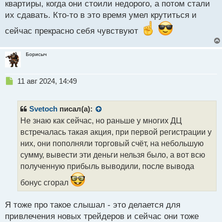
квартиры, когда они стоили недорого, а потом стали
их сдавать. Кто-то в это время умел крутиться и
сейчас прекрасно себя чувствуют
Борисыч
Н
11 авг 2024, 14:49
е
п
р
Svetoch
писал(а):
о
Не знаю как сейчас, но раньше у многих ДЦ
ч
встречалась такая акция, при первой регистрации у
и
т
них, они пополняли торговый счёт, на небольшую
а
сумму, вывести эти деньги нельзя было, а вот всю
н
полученную прибыль выводили, после вывода
н
ы
бонус сгорал
й
п
Я тоже про такое слышал - это делается для
о
с
привлечения новых трейдеров и сейчас они тоже