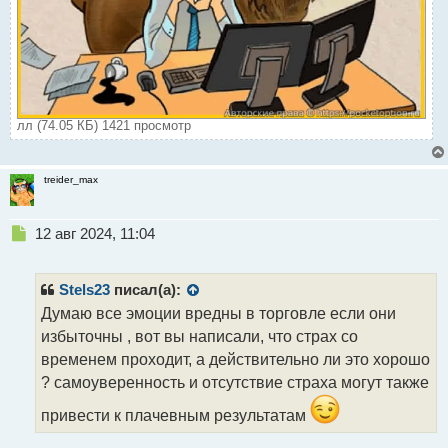
лл (74.05 КБ) 1421 просмотр
treider_max
Н
12 авг 2024, 11:04
е
п
р
Stels23
писал(а):
о
Думаю все эмоции вредны в торговле если они
ч
избыточны , вот вы написали, что страх со
и
т
временем проходит, а действительно ли это хорошо
а
? самоуверенность и отсутствие страха могут также
н
н
привести к плачевным результатам
ы