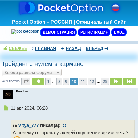
Pocket Option – РОССИЯ | Официальный Сайт
ДЕМОНСТРАЦИЯ
РЕГИСТРАЦИЯ
ВХОД
🍏
СВЕЖЕЕ
⤴️
ГЛАВНАЯ
⬅️
НАЗАД
ВПЕРЕД
➡️
Трейдинг с нулем в кармане
Выбор раздела форума
Страница
10
из
25
1
8
9
10
11
12
25
Пред.
След.
Сл
489 постов
…
…
Pancher
Н
11 авг 2024, 06:28
е
п
р
Vitya_777
писал(а):
о
А почему от пропа у людей ощущение демосчета?
ч