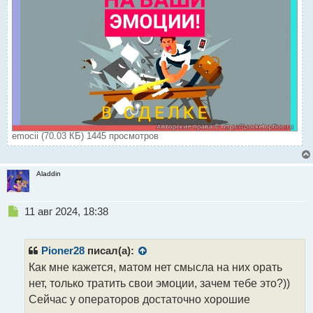
emocii (70.03 КБ) 1445 просмотров
Aladdin
Н
11 авг 2024, 18:38
е
п
р
Pioner28
писал(а):
о
Как мне кажется, матом нет смысла на них орать
ч
нет, только тратить свои эмоции, зачем тебе это?))
и
т
Сейчас у операторов достаточно хорошие
а