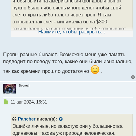
чтобы выйти на американский фондовый рынок
и
т
нужно было либо очень много денег чтобы свой
а
счет открыть либо только через проп. Я сам
н
открывал так счет - минималка была $300,
н
закидываешь на счет компании, и тебе открывают
ы
Нажмите, чтобы раскрыть...
й
доступ к торговому субсчету компании на котором и
п
лежат те самый 300
. Никаких лишних сумм не
о
с
высвечивалось. Проп-компания зарабатывала на
Пропы разные бывают. Возможно меня уже память
т
подводит по поводу того, какие они были изначально,
комиссии за ввод/вывод.
так как времени прошло достаточно
.
Svetoch
Н
11 авг 2024, 16:31
е
п
р
Pancher
писал(а):
о
Ошибки личные, но зачастую они у большинства
ч
одинаковы, такова уж природа человеческая,
и