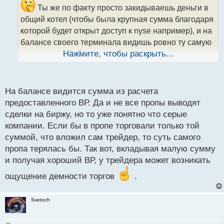
и
Ты же по факту просто закидываешь деньги в
т
общий котел (чтобы была крупная сумма благодаря
а
которой будет открыт доступ к nyse например), и на
н
н
балансе своего терминала видишь ровно ту самую
ы
закинутую тобой сумму, ничего лишнего и ничего
Нажмите, чтобы раскрыть...
й
п
добавленного
о
с
На балансе видится сумма из расчета
т
предоставленного ВР. Да и не все пропы выводят
сделки на биржу, но то уже понятно что серые
компании. Если бы в пропе торговали только той
суммой, что вложил сам трейдер, то суть самого
пропа терялась бы. Так вот, вкладывая малую сумму
и получая хороший ВР, у трейдера может возникать
ощущение демности торгов
.
Svetoch