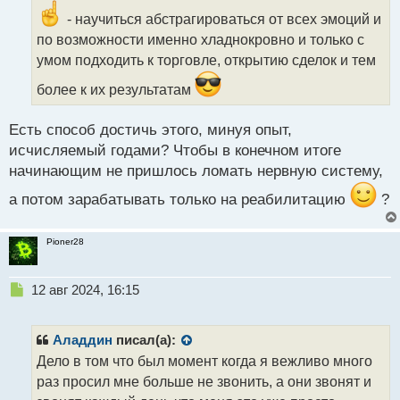
и
- научиться абстрагироваться от всех эмоций и
т
по возможности именно хладнокровно и только с
а
умом подходить к торговле, открытию сделок и тем
н
н
более к их результатам
ы
й
п
Есть способ достичь этого, минуя опыт,
о
исчисляемый годами? Чтобы в конечном итоге
с
начинающим не пришлось ломать нервную систему,
т
а потом зарабатывать только на реабилитацию
?
Pioner28
Н
12 авг 2024, 16:15
е
п
р
Аладдин
писал(а):
о
Дело в том что был момент когда я вежливо много
ч
раз просил мне больше не звонить, а они звонят и
и