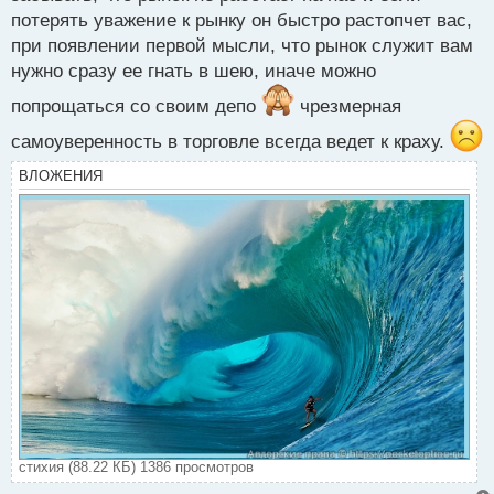
о
потерять уважение к рынку он быстро растопчет вас,
с
при появлении первой мысли, что рынок служит вам
т
нужно сразу ее гнать в шею, иначе можно
попрощаться со своим депо
чрезмерная
самоуверенность в торговле всегда ведет к краху.
ВЛОЖЕНИЯ
стихия (88.22 КБ) 1386 просмотров