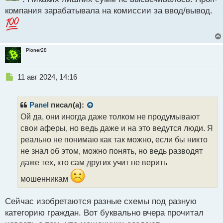
компания зарабатывала на комиссии за ввод/вывод.
Pioner28
Н
11 авг 2024, 14:16
е
п
р
Panel
писал(а):
о
Ой да, они иногда даже толком не продумывают
ч
свои аферы, но ведь даже и на это ведутся люди. Я
и
т
реально не понимаю как так можно, если бы никто
а
не знал об этом, можно понять, но ведь разводят
н
даже тех, кто сам других учит не верить
н
ы
мошенникам
й
п
Сейчас изобретаются разные схемы под разную
о
с
категорию граждан. Вот буквально вчера прочитал
т