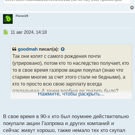
Pioner28
Н
11 авг 2024, 14:18
е
п
р
goodmah
писал(а):
о
Так они копят с самого рождения почти
ч
(утрировано), потом кто то наследство получает, кто
и
т
то в свое время газпром акции покупал (знаю что
а
старики многие за счет этого стали не бедными), а
н
кто то просто всю свою зарплату всегда
н
откладывал. А зачем вообще ее тратить было?
ы
Нажмите, чтобы раскрыть...
й
Квартиры давали, путешествовать не разрешали
п
заграницу, вот и копи и чахни себе над своими
о
с
миллионами
В свое время в 90-х кто был поумнее действительно
т
покупали акции Газпрома и других компаний и
сейчас живут хорошо, также немало тех кто скупал