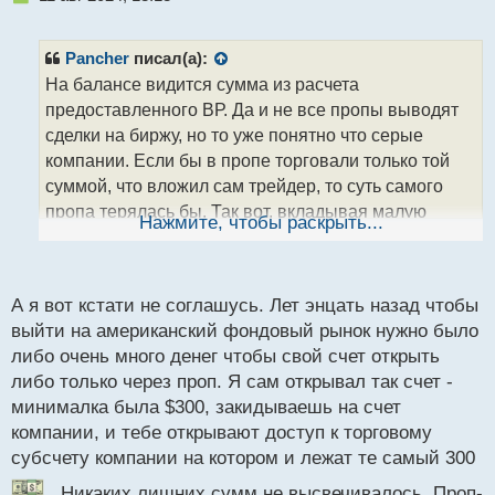
е
п
р
Pancher
писал(а):
о
На балансе видится сумма из расчета
ч
предоставленного ВР. Да и не все пропы выводят
и
т
сделки на биржу, но то уже понятно что серые
а
компании. Если бы в пропе торговали только той
н
суммой, что вложил сам трейдер, то суть самого
н
пропа терялась бы. Так вот, вкладывая малую
ы
Нажмите, чтобы раскрыть...
й
сумму и получая хороший ВР, у трейдера может
п
возникать ощущение демности торгов
.
о
с
А я вот кстати не соглашусь. Лет энцать назад чтобы
т
выйти на американский фондовый рынок нужно было
либо очень много денег чтобы свой счет открыть
либо только через проп. Я сам открывал так счет -
минималка была $300, закидываешь на счет
компании, и тебе открывают доступ к торговому
субсчету компании на котором и лежат те самый 300
. Никаких лишних сумм не высвечивалось. Проп-