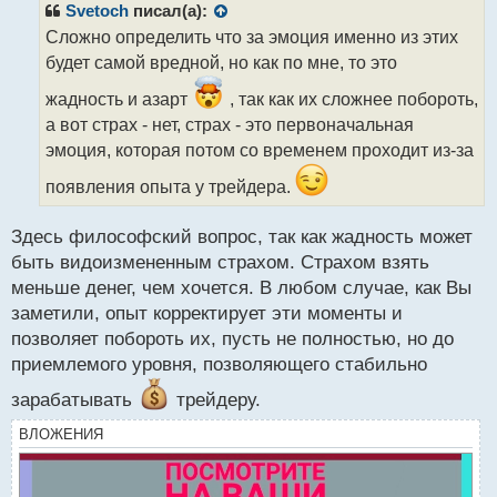
р
Svetoch
писал(а):
о
Сложно определить что за эмоция именно из этих
ч
будет самой вредной, но как по мне, то это
и
т
жадность и азарт
, так как их сложнее побороть,
а
а вот страх - нет, страх - это первоначальная
н
н
эмоция, которая потом со временем проходит из-за
ы
появления опыта у трейдера.
й
п
о
Здесь философский вопрос, так как жадность может
с
быть видоизмененным страхом. Страхом взять
т
меньше денег, чем хочется. В любом случае, как Вы
заметили, опыт корректирует эти моменты и
позволяет побороть их, пусть не полностью, но до
приемлемого уровня, позволяющего стабильно
зарабатывать
трейдеру.
ВЛОЖЕНИЯ