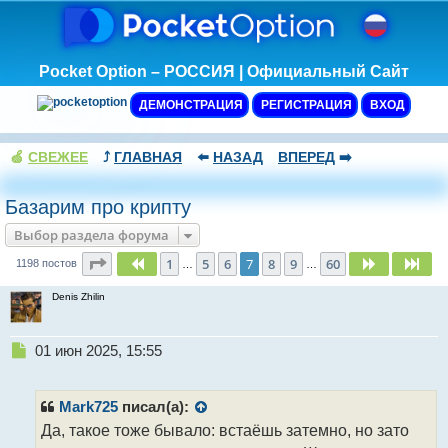
Pocket Option – РОССИЯ | Официальный Сайт
ДЕМОНСТРАЦИЯ
РЕГИСТРАЦИЯ
ВХОД
🍏
СВЕЖЕЕ
⤴️
ГЛАВНАЯ
⬅️
НАЗАД
ВПЕРЕД
➡️
Базарим про крипту
Выбор раздела форума
Страница
7
из
60
1
5
6
7
8
9
60
Пред.
След.
Сле
1198 постов
…
…
Denis Zhilin
Н
01 июн 2025, 15:55
е
п
р
Mark725
писал(а):
о
Да, такое тоже бывало: встаёшь затемно, но зато
ч