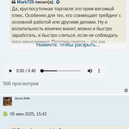
р
Mark725
писал(а):
о
Да, круглосуточная торговля это прям весомый
ч
плюс. Особенно для тех, кто совмещает трейдинг с
и
т
основной работой или другими делами. Ну и
а
волатильность конечно манит, можно и быстро
н
заработать, и быстро слиться, если не соблюдать
н
риск-менеджмент. Поэтому крипта – это как
ы
Нажмите, чтобы раскрыть...
й
ускоренный курс дисциплины. Ты сам как торгуешь
п
чаще – интрадей или среднесрок?
о
с
т
568 просмотров
Denis Zhilin
Н
05 июн 2025, 15:42
е
п