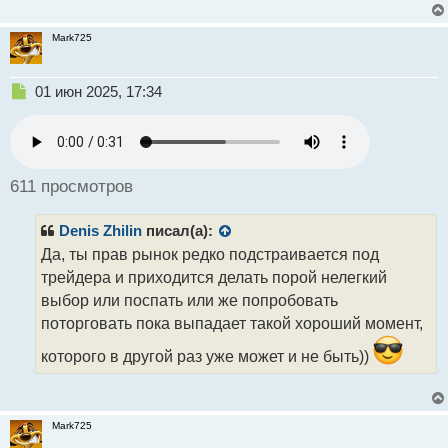
й
п
Mark725
о
с
т
Н
01 июн 2025, 17:34
е
п
р
о
ч
611 просмотров
и
т
Denis Zhilin
писал(а):
а
н
Да, ты прав рынок редко подстраивается под
н
трейдера и приходится делать порой нелегкий
ы
выбор или поспать или же попробовать
й
поторговать пока выпадает такой хороший момент,
п
о
которого в другой раз уже может и не быть))
с
т
Mark725