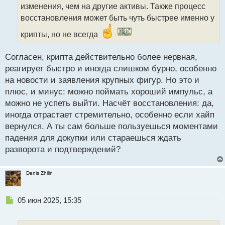
а
изменения, чем на другие активы. Также процесс
н
восстановления может быть чуть быстрее именно у
н
ы
крипты, но не всегда
й
п
Согласен, крипта действительно более нервная,
о
с
реагирует быстро и иногда слишком бурно, особенно
т
на новости и заявления крупных фигур. Но это и
плюс, и минус: можно поймать хороший импульс, а
можно не успеть выйти. Насчёт восстановления: да,
иногда отрастает стремительно, особенно если хайп
вернулся. А ты сам больше пользуешься моментами
падения для докупки или стараешься ждать
разворота и подтверждений?
Denis Zhilin
Н
05 июн 2025, 15:35
е
п