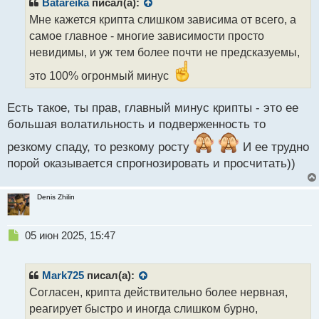
р
Batareika
писал(а):
о
Мне кажется крипта слишком зависима от всего, а
ч
самое главное - многие зависимости просто
и
т
невидимы, и уж тем более почти не предсказуемы,
а
это 100% огронмый минус
н
н
ы
Есть такое, ты прав, главный минус крипты - это ее
й
большая волатильность и подверженность то
п
о
резкому спаду, то резкому росту
И ее трудно
с
порой оказывается спрогнозировать и просчитать))
т
Denis Zhilin
Н
05 июн 2025, 15:47
е
п
р
Mark725
писал(а):
о
Согласен, крипта действительно более нервная,
ч
реагирует быстро и иногда слишком бурно,
и