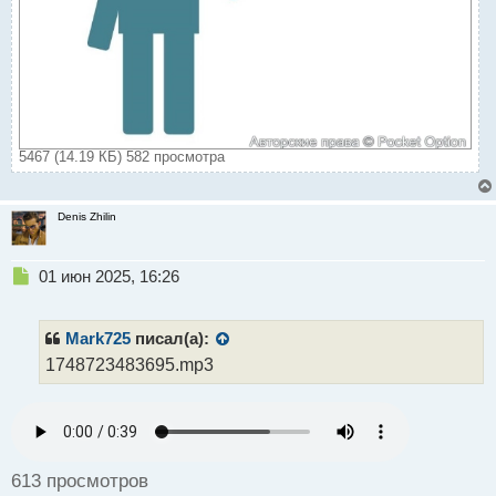
5467 (14.19 КБ) 582 просмотра
Denis Zhilin
Н
01 июн 2025, 16:26
е
п
р
Mark725
писал(а):
о
1748723483695.mp3
ч
и
т
а
н
н
613 просмотров
ы