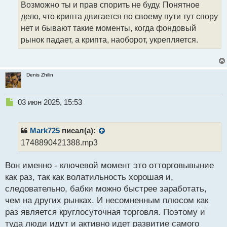
н
Возможно ты и прав спорить не буду. Понятное
н
дело, что крипта двигается по своему пути тут спору
ы
нет и бывают такие моменты, когда фондовый
й
рынок падает, а крипта, наоборот, укрепляется.
п
о
с
т
Denis Zhilin
Н
03 июн 2025, 15:53
е
п
р
Mark725
писал(а):
о
1748890421388.mp3
ч
и
Вон именно - ключевой момент это отторговывыние
т
а
как раз, так как волатильность хорошая и,
н
следовательно, бабки можно быстрее заработать,
н
чем на других рынках. И несомненным плюсом как
ы
й
раз является круглосуточная торговля. Поэтому и
п
туда люди идут и активно идет развитие самого