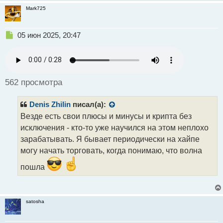
п
Mark725
о
с
Н
05 июн 2025, 20:47
т
е
п
р
о
ч
562 просмотра
и
т
Denis Zhilin
писал(а):
а
н
Везде есть свои плюсы и минусы и крипта без
н
исключения - кто-то уже научился на этом неплохо
ы
зарабатывать. Я бывает периодически на хайпе
й
могу начать торговать, когда понимаю, что волна
п
о
пошла
с
т
satosha