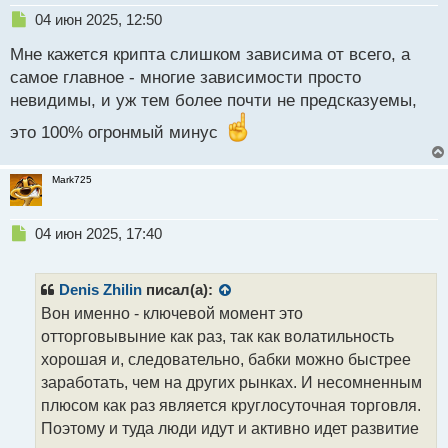
Н
04 июн 2025, 12:50
е
Мне кажется крипта слишком зависима от всего, а
п
р
самое главное - многие зависимости просто
о
невидимы, и уж тем более почти не предсказуемы,
ч
и
это 100% огронмый минус
т
а
н
Mark725
н
ы
Н
04 июн 2025, 17:40
й
е
п
п
о
р
с
Denis Zhilin
писал(а):
о
т
Вон именно - ключевой момент это
ч
отторговывыние как раз, так как волатильность
и
т
хорошая и, следовательно, бабки можно быстрее
а
заработать, чем на других рынках. И несомненным
н
плюсом как раз является круглосуточная торговля.
н
Поэтому и туда люди идут и активно идет развитие
ы