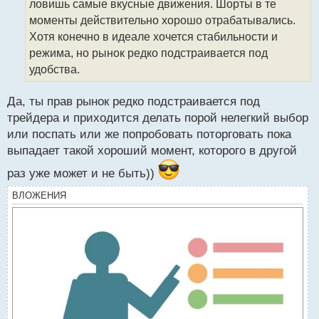
ловишь самые вкусные движения. Шорты в те
и
т
моменты действительно хорошо отрабатывались.
а
Хотя конечно в идеале хочется стабильности и
н
режима, но рынок редко подстраивается под
н
удобства.
ы
й
п
Да, ты прав рынок редко подстраивается под
о
трейдера и приходится делать порой нелегкий выбор
с
или поспать или же попробовать поторговать пока
т
выпадает такой хороший момент, которого в другой
раз уже может и не быть))
ВЛОЖЕНИЯ