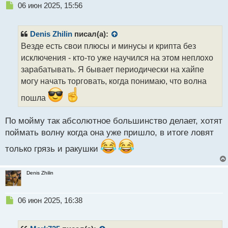
Н
06 июн 2025, 15:56
е
п
р
Denis Zhilin
писал(а):
о
Везде есть свои плюсы и минусы и крипта без
ч
исключения - кто-то уже научился на этом неплохо
и
т
зарабатывать. Я бывает периодически на хайпе
а
могу начать торговать, когда понимаю, что волна
н
н
пошла
ы
й
По мойму так абсолютное большинство делает, хотят
п
поймать волну когда она уже пришло, в итоге ловят
о
с
только грязь и ракушки
т
Denis Zhilin
Н
06 июн 2025, 16:38
е
п
р