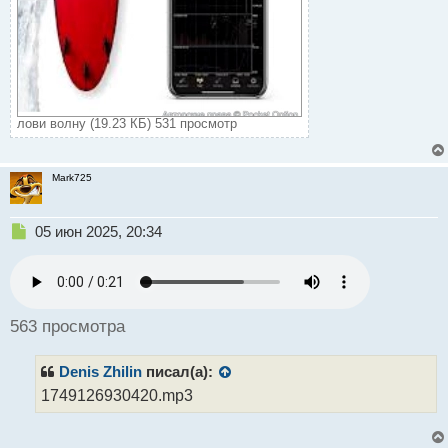
лови волну (19.23 КБ) 531 просмотр
Mark725
Н
05 июн 2025, 20:34
е
п
р
о
ч
563 просмотра
и
т
Denis Zhilin
писал(а):
а
н
1749126930420.mp3
н
ы
й