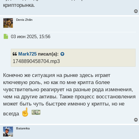
о
крипторынка.
с
т
Denis Zhilin
Н
03 июн 2025, 15:56
е
п
р
Mark725
писал(а):
о
1748890458704.mp3
ч
и
Конечно же ситуация на рынке здесь играет
т
а
ключевую роль, но как по мне крипта более
н
чувствительно реагирует на разные рода изменения,
н
чем на другие активы. Также процесс восстановления
ы
й
может быть чуть быстрее именно у крипты, но не
п
всегда
о
с
т
Batareika