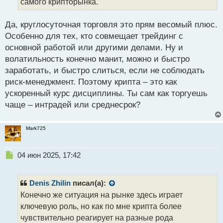
й
самого крипторынка.
п
о
Да, круглосуточная торговля это прям весомый плюс.
с
Особенно для тех, кто совмещает трейдинг с
т
основной работой или другими делами. Ну и
волатильность конечно манит, можно и быстро
заработать, и быстро слиться, если не соблюдать
риск-менеджмент. Поэтому крипта – это как
ускоренный курс дисциплины. Ты сам как торгуешь
чаще – интрадей или среднесрок?
Mark725
Н
04 июн 2025, 17:42
е
п
р
Denis Zhilin
писал(а):
о
Конечно же ситуация на рынке здесь играет
ч
ключевую роль, но как по мне крипта более
и
т
чувствительно реагирует на разные рода