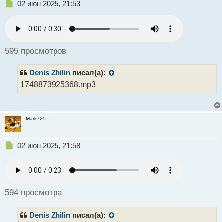
Н
02 июн 2025, 21:53
е
п
р
о
ч
595 просмотров
и
т
Denis Zhilin
писал(а):
а
н
1748873925368.mp3
н
ы
й
п
Mark725
о
с
Н
02 июн 2025, 21:58
т
е
п
р
о
ч
594 просмотра
и
т
Denis Zhilin
писал(а):
а