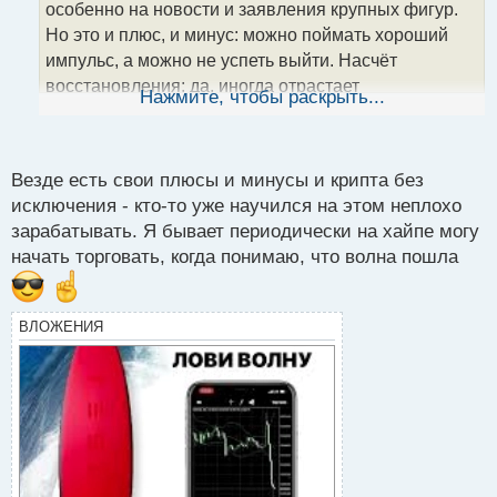
т
особенно на новости и заявления крупных фигур.
а
Но это и плюс, и минус: можно поймать хороший
н
импульс, а можно не успеть выйти. Насчёт
н
восстановления: да, иногда отрастает
ы
Нажмите, чтобы раскрыть...
й
стремительно, особенно если хайп вернулся. А ты
п
сам больше пользуешься моментами падения для
о
докупки или стараешься ждать разворота и
с
Везде есть свои плюсы и минусы и крипта без
подтверждений?
т
исключения - кто-то уже научился на этом неплохо
зарабатывать. Я бывает периодически на хайпе могу
начать торговать, когда понимаю, что волна пошла
ВЛОЖЕНИЯ