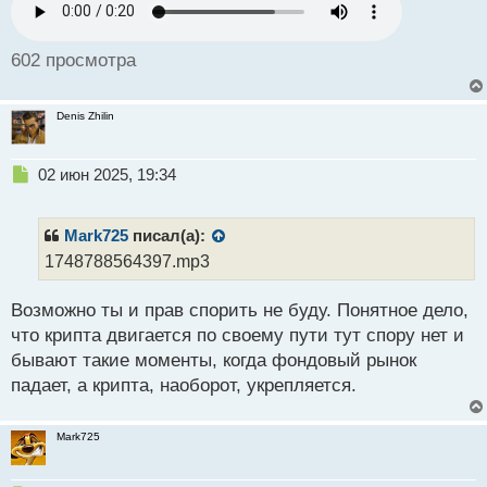
а
н
н
602 просмотра
ы
й
п
Denis Zhilin
о
с
т
Н
02 июн 2025, 19:34
е
п
р
Mark725
писал(а):
о
1748788564397.mp3
ч
и
Возможно ты и прав спорить не буду. Понятное дело,
т
а
что крипта двигается по своему пути тут спору нет и
н
бывают такие моменты, когда фондовый рынок
н
падает, а крипта, наоборот, укрепляется.
ы
й
п
Mark725
о
с
т