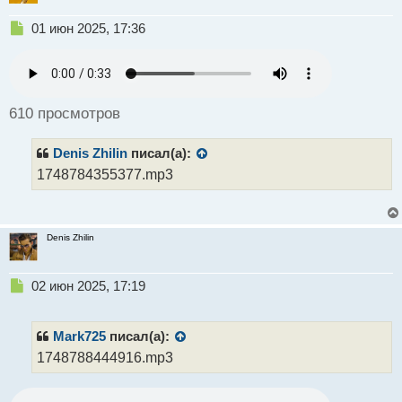
Н
01 июн 2025, 17:36
е
п
р
о
ч
610 просмотров
и
т
Denis Zhilin
писал(а):
а
н
1748784355377.mp3
н
ы
й
п
Denis Zhilin
о
с
Н
02 июн 2025, 17:19
т
е
п
р
Mark725
писал(а):
о
1748788444916.mp3
ч
и
т