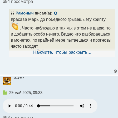
694 просмотра
и
т
Рамоныч
писал(а):
а
н
Красава Марк, до победного грызешь эту крипту
н
. Часто наблюдаю и так как в этом не шарю, то
ы
й
и добавить особо нечего. Видно что разбираешься
п
в монетах, по крайней мере пытаешься и прогнозы
о
часто заходят.
с
т
Нажмите, чтобы раскрыть...
Так держать.
Глядишь такими темпами, через время сможешь
создать свой фонд и набрать инвесторов под это
дело.
Mark725
Н
29 май 2025, 09:33
е
п
р
о
ч
693 просмотра