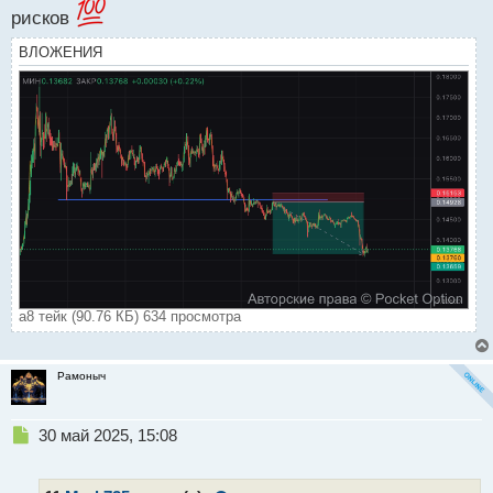
рисков
ВЛОЖЕНИЯ
а8 тейк (90.76 КБ) 634 просмотра
Рамоныч
Н
30 май 2025, 15:08
е
п