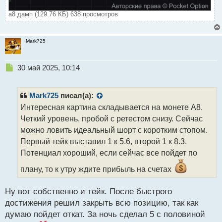
а8 дамп (129.76 КБ) 638 просмотров
Mark725
Н
30 май 2025, 10:14
е
п
р
Mark725
писал(а):
о
Интересная картина складывается на монете А8.
ч
Четкий уровень, пробой с ретестом снизу. Сейчас
и
т
можно ловить идеальный шорт с коротким стопом.
а
Первый тейк выставил 1 к 5.6, второй 1 к 8.3.
н
Потенциал хороший, если сейчас все пойдет по
н
ы
плану, то к утру ждите прибыль на счетах
й
п
Ну вот собственно и тейк. После быстрого
о
с
достижения решил закрыть всю позицию, так как
т
думаю пойдет откат. За ночь сделал 5 с половиной