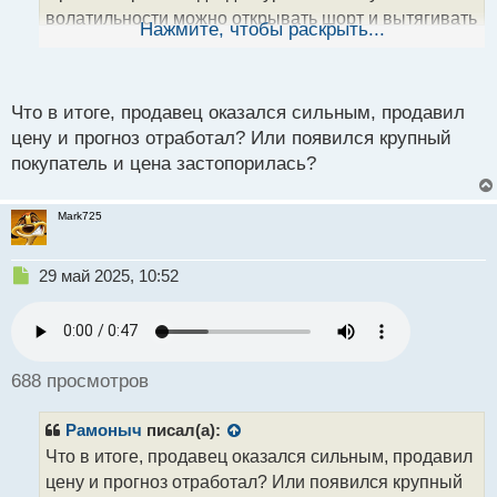
волатильности можно открывать шорт и вытягивать
ы
Нажмите, чтобы раскрыть...
й
дамповое движение. Все расчертил на графике,
п
используйте
о
с
Что в итоге, продавец оказался сильным, продавил
т
цену и прогноз отработал? Или появился крупный
покупатель и цена застопорилась?
Mark725
Н
29 май 2025, 10:52
е
п
р
о
ч
688 просмотров
и
т
Рамоныч
писал(а):
а
н
Что в итоге, продавец оказался сильным, продавил
н
цену и прогноз отработал? Или появился крупный
ы