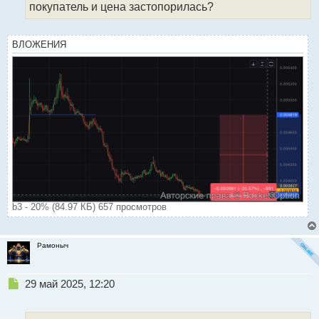
покупатель и цена застопорилась?
й
п
о
ВЛОЖЕНИЯ
с
т
b3 - 20% (84.97 КБ) 657 просмотров
Рамоныч
Н
29 май 2025, 12:20
е
п