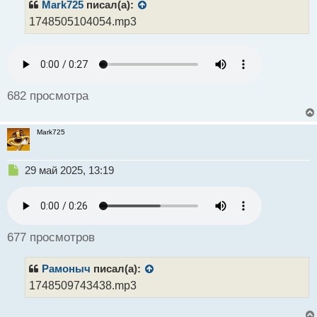
р
Mark725
писал(а):
о
1748505104054.mp3
ч
и
т
а
н
н
682 просмотра
ы
й
п
Mark725
о
с
т
Н
29 май 2025, 13:19
е
п
р
о
ч
677 просмотров
и
т
Рамоныч
писал(а):
а
н
1748509743438.mp3
н
ы