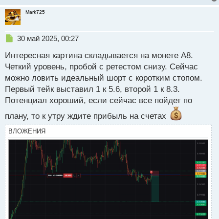
й
п
Mark725
о
с
Н
30 май 2025, 00:27
т
е
Интересная картина складывается на монете А8.
п
р
Четкий уровень, пробой с ретестом снизу. Сейчас
о
можно ловить идеальный шорт с коротким стопом.
ч
Первый тейк выставил 1 к 5.6, второй 1 к 8.3.
и
т
Потенциал хороший, если сейчас все пойдет по
а
плану, то к утру ждите прибыль на счетах
н
н
ВЛОЖЕНИЯ
ы
й
п
о
с
т