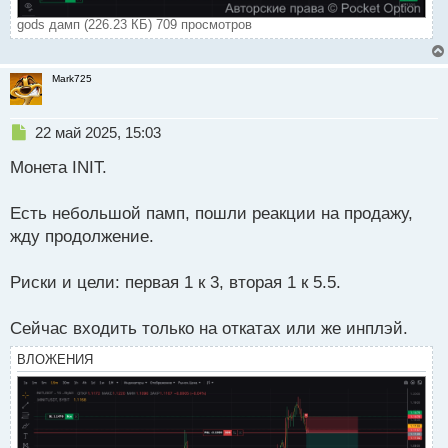
gods дамп (226.23 КБ) 709 просмотров
Mark725
Н
22 май 2025, 15:03
е
Монета INIT.
п
р
о
Есть небольшой памп, пошли реакции на продажу,
ч
жду продолжение.
и
т
а
Риски и цели: первая 1 к 3, вторая 1 к 5.5.
н
н
Сейчас входить только на откатах или же инплэй.
ы
й
ВЛОЖЕНИЯ
п
о
с
т