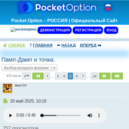
Pocket Option – РОССИЯ | Официальный Сайт
ДЕМОНСТРАЦИЯ
РЕГИСТРАЦИЯ
ВХОД
🍏
СВЕЖЕЕ
⤴️
ГЛАВНАЯ
⬅️
НАЗАД
ВПЕРЕД
➡️
Памп-Дамп и точка.
Выбор раздела форума
Страница
5
из
24
1
3
4
5
6
7
24
Пред.
След.
След
473 поста
…
…
Mark725
Н
20 май 2025, 10:18
е
п
р
о
ч
757 просмотров