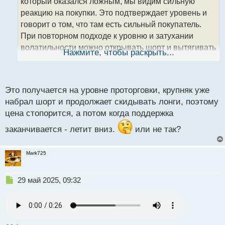
который оказался ложным, мы видим сильную
и
т
реакцию на покупки. Это подтверждает уровень и
а
говорит о том, что там есть сильный покупатель.
н
При повторном подходе к уровню и затухании
н
волатильности можно открывать шорт и вытягивать
ы
Нажмите, чтобы раскрыть...
й
дамповое движение. Все расчертил на графике,
п
используйте
о
с
Это получается на уровне проторговки, крупняк уже
т
набрал шорт и продолжает скидывать лонги, поэтому
цена стопорится, а потом когда поддержка
заканчивается - летит вниз.
или не так?
Mark725
Н
29 май 2025, 09:32
е
п
р
о
ч