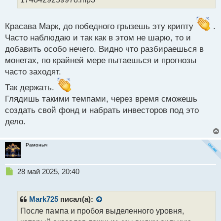
ч
и
т
Красава Марк, до победного грызешь эту крипту
.
а
Часто наблюдаю и так как в этом не шарю, то и
н
н
добавить особо нечего. Видно что разбираешься в
ы
монетах, по крайней мере пытаешься и прогнозы
й
часто заходят.
п
о
Так держать.
с
Глядишь такими темпами, через время сможешь
т
создать свой фонд и набрать инвесторов под это
дело.
Рамоныч
Н
28 май 2025, 20:40
е
п
р
Mark725
писал(а):
о
После пампа и пробоя выделенного уровня,
ч