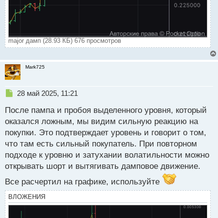
major дамп (28.93 КБ) 676 просмотров
Mark725
Н
28 май 2025, 11:21
е
После пампа и пробоя выделенного уровня, который
п
р
оказался ложным, мы видим сильную реакцию на
о
покупки. Это подтверждает уровень и говорит о том,
ч
что там есть сильный покупатель. При повторном
и
т
подходе к уровню и затухании волатильности можно
а
открывать шорт и вытягивать дамповое движение.
н
н
Все расчертил на графике, используйте
ы
ВЛОЖЕНИЯ
й
п
о