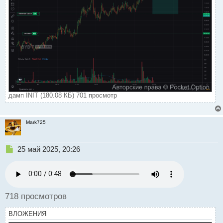
дамп INIT (180.08 КБ) 701 просмотр
Mark725
Н
25 май 2025, 20:26
е
п
р
о
ч
718 просмотров
и
т
ВЛОЖЕНИЯ
а