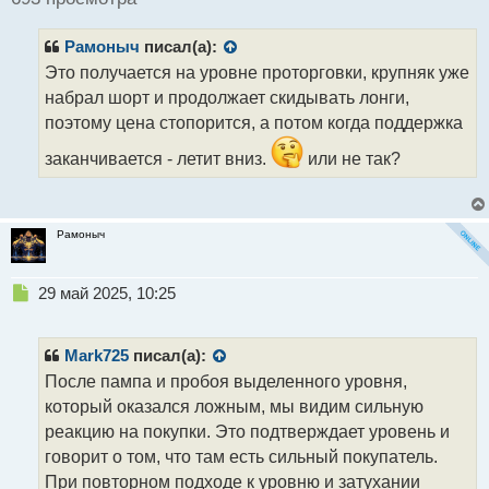
и
т
Рамоныч
писал(а):
а
н
Это получается на уровне проторговки, крупняк уже
н
набрал шорт и продолжает скидывать лонги,
ы
поэтому цена стопорится, а потом когда поддержка
й
п
заканчивается - летит вниз.
или не так?
о
с
т
Рамоныч
Н
29 май 2025, 10:25
е
п
р
Mark725
писал(а):
о
После пампа и пробоя выделенного уровня,
ч
который оказался ложным, мы видим сильную
и
т
реакцию на покупки. Это подтверждает уровень и
а
говорит о том, что там есть сильный покупатель.
н
При повторном подходе к уровню и затухании
н