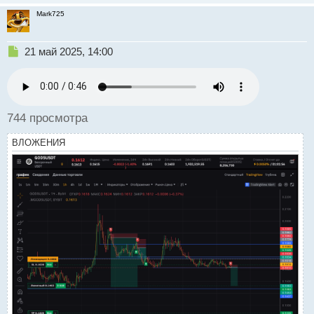
Mark725
Н
21 май 2025, 14:00
е
п
р
о
ч
744 просмотра
и
т
ВЛОЖЕНИЯ
а
н
н
ы
й
п
о
с
т