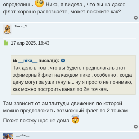
й
определишь
Ника, я видела , что вы на даксе
п
флэт хорошо распознаёте, может покажите как?
о
с
т
Timon_S
Н
17 апр 2025, 18:43
е
п
р
__nika__
писал(а):
о
Так дело в том , что вы будете предполагать этот
ч
эфимерный флет на каждом пике . особенно , когда
и
т
цену могут за уши тянуть... ну я просто не понимаю,
а
как можно построить канал по 2м точкам.
н
н
Там зависит от амплитуды движения по которой
ы
й
можно предположить возможный флет по 2 точкам.
п
Позже покажу щас не дома
о
с
т
__nika__