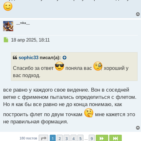
__nika__
Н
18 апр 2025, 18:11
е
п
р
sophic33
писал(а):
о
ч
Спасибо за ответ
поняла вас
хороший у
и
вас подход.
т
а
все равно у каждого свое видение. Вон в соседней
н
н
ветке с фрименом пытались определиться с флетом.
ы
Но я как бы все равно не до конца понимаю, как
й
п
построить флет по двум точкам
мне кажется это
о
не правильная формация.
с
т
Страница
1
из
9
1
2
3
4
5
9
След.
След.
180 постов
…