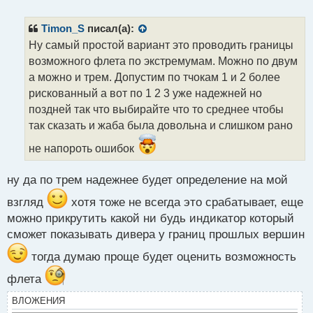
е
п
р
Timon_S
писал(а):
о
Ну самый простой вариант это проводить границы
ч
возможного флета по экстремумам. Можно по двум
и
т
а можно и трем. Допустим по тчокам 1 и 2 более
а
рискованный а вот по 1 2 3 уже надежней но
н
поздней так что выбирайте что то среднее чтобы
н
так сказать и жаба была довольна и слишком рано
ы
й
не напороть ошибок
п
о
с
ну да по трем надежнее будет определение на мой
т
взгляд
хотя тоже не всегда это срабатывает, еще
можно прикрутить какой ни будь индикатор который
сможет показывать дивера у границ прошлых вершин
тогда думаю проще будет оценить возможность
флета
ВЛОЖЕНИЯ