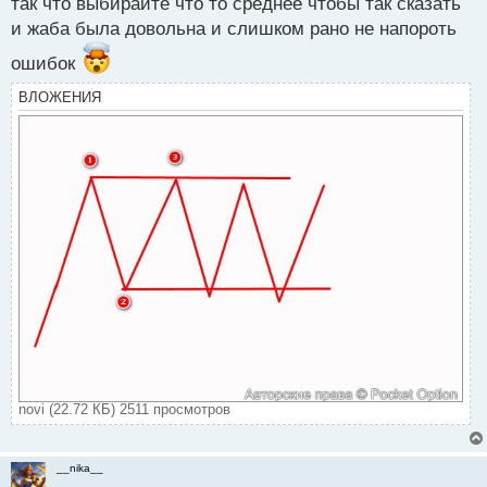
т
так что выбирайте что то среднее чтобы так сказать
а
и жаба была довольна и слишком рано не напороть
н
н
ошибок
ы
ВЛОЖЕНИЯ
й
п
о
с
т
novi (22.72 КБ) 2511 просмотров
__nika__