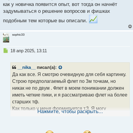
как у новичка появится опыт, вот тогда он начнёт
задумываться о решение вопросов и фишках
подобным тем которые вы описали.
sophic33
Н
18 апр 2025, 13:11
е
п
р
__nika__
писал(а):
о
Да как все. Я смотрю очевидную для себя картинку.
ч
Строю предполагаемый флет по 3м точкам, но
и
т
никак не по двум . Флет в моем понимании должен
а
иметь четкие пики, и я рассматриваю флет на более
н
старших тф.
н
Как только у меня формируется т.3. Я могу
ы
Нажмите, чтобы раскрыть...
й
попробовать войти в сделку. Если это сделка пл
п
тренду вообще хорошо. Если против тренда, это
о
риск. Тут сами решаем входить или нет. Я
с