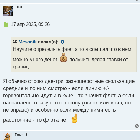
Shift
Н
17 апр 2025, 09:26
е
п
р
Mexanik
писал(а):
о
Научите определять флет, а то я слышал что в нем
ч
и
можно много денег
получить делая ставки от
т
границ.
а
н
н
Я обычно строю две-три разношерстные скользящие
ы
средние и по ним смотрю - если линию +/-
й
горизонтально идут и в куче - то значит флет, а если
п
направлены в какую-то сторону (вверх или вниз, но
о
с
не вправо) и особенно если между ними есть
т
расстояние - то флэта нет
Timon_S