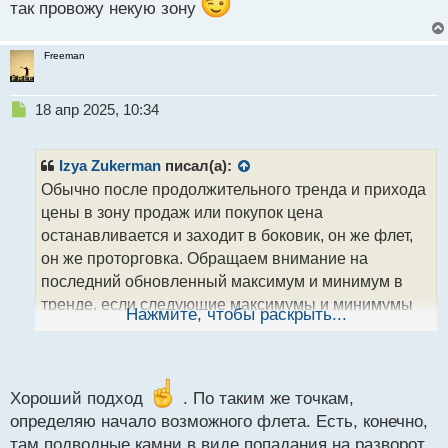
так провожу некую зону
т
Freeman
Н
18 апр 2025, 10:34
е
п
р
Izya Zukerman
писал(а):
о
Обычно после продолжительного тренда и прихода
ч
цены в зону продаж или покупок цена
и
т
останавливается и заходит в боковик, он же флет,
а
он же проторговка. Обращаем внимание на
н
последний обновленный максимум и минимум в
н
тренде, если следующие максимумы и минимумы
ы
Нажмите, чтобы раскрыть...
й
не закрепляются выше или ниже прошлых
п
экстремумов, то с большей долей вероятности
о
начался флет. Торгуют его обычно так. В его
с
верхней границе продают, а в нижней покупают.
т
Хороший подход
. По таким же точкам,
определяю начало возможного флета. Есть, конечно,
Нужно потренироваться и все получится.
там подводные камни в виде попадания на разворот,