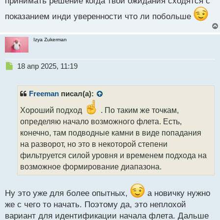
принимать решение когда твои ожидания сходятся с
т
показанием инди уверенности что ли побольше
Izya Zukerman
Н
18 апр 2025, 11:19
е
п
р
Freeman
писал(а):
о
ч
Хороший подход
. По таким же точкам,
и
определяю начало возможного флета. Есть,
т
конечно, там подводные камни в виде попадания
а
на разворот, но это в некоторой степени
н
н
фильтруется силой уровня и временем подхода на
ы
возможное формирование диапазона.
й
п
о
Ну это уже для более опытных,
а новичку нужно
с
же с чего то начать. Поэтому да, это неплохой
т
вариант для идентификации начала флета. Дальше