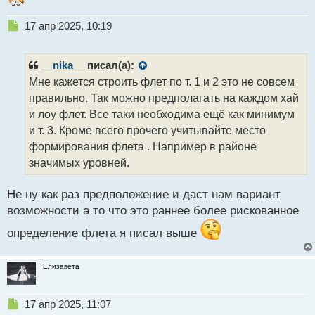
Н
17 апр 2025, 10:19
е
п
р
__nika__
писал(а):
о
Мне кажется строить флет по т. 1 и 2 это не совсем
ч
правильно. Так можно предполагать на каждом хай
и
т
и лоу флет. Все таки необходима ещё как минимум
а
и т. 3. Кроме всего прочего учитывайте место
н
формирования флета . Например в районе
н
значимых уровней.
ы
й
п
Не ну как раз предположение и даст нам вариант
о
возможности а то что это раннее более рискованное
с
т
определение флета я писал выше
Елизавета
Н
17 апр 2025, 11:07