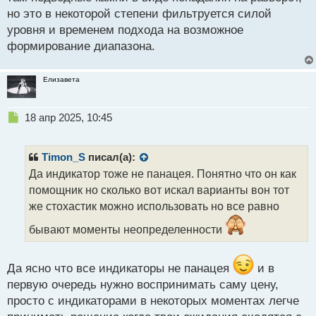
но это в некоторой степени фильтруется силой
уровня и временем подхода на возможное
формирование диапазона.
Елизавета
Н
18 апр 2025, 10:45
е
п
р
Timon_S
писал(а):
о
Да индикатор тоже не панацея. Понятно что он как
ч
помощник но сколько вот искал варианты вон тот
и
т
же стохастик можно использовать но все равно
а
бывают моменты неопределенности
н
н
ы
Да ясно что все индикаторы не панацея
и в
й
п
первую очередь нужно воспринимать саму цену,
о
просто с индикаторами в некоторых моментах легче
с