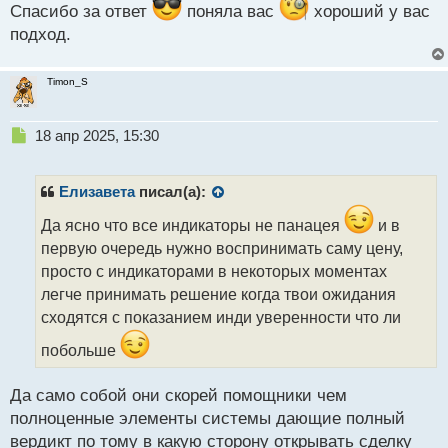
определила флет на старшем тф и на младшем его
т
Спасибо за ответ
поняла вас
хороший у вас
проторговываю. Для меня даже четкие границы не
подход.
столько важны. Флет -это некий ориентир. Ну и все
таки стараюсь торговать широкий флет , так
Timon_S
спокойнее.
Н
18 апр 2025, 15:30
е
п
р
Елизавета
писал(а):
о
ч
Да ясно что все индикаторы не панацея
и в
и
первую очередь нужно воспринимать саму цену,
т
просто с индикаторами в некоторых моментах
а
легче принимать решение когда твои ожидания
н
н
сходятся с показанием инди уверенности что ли
ы
побольше
й
п
о
Да само собой они скорей помощники чем
с
полноценные элементы системы дающие полный
т
вердикт по тому в какую сторону открывать сделку