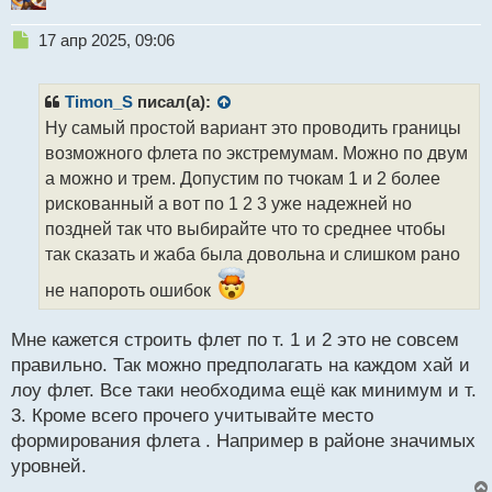
Н
17 апр 2025, 09:06
е
п
р
Timon_S
писал(а):
о
Ну самый простой вариант это проводить границы
ч
возможного флета по экстремумам. Можно по двум
и
т
а можно и трем. Допустим по тчокам 1 и 2 более
а
рискованный а вот по 1 2 3 уже надежней но
н
поздней так что выбирайте что то среднее чтобы
н
так сказать и жаба была довольна и слишком рано
ы
й
не напороть ошибок
п
о
с
Мне кажется строить флет по т. 1 и 2 это не совсем
т
правильно. Так можно предполагать на каждом хай и
лоу флет. Все таки необходима ещё как минимум и т.
3. Кроме всего прочего учитывайте место
формирования флета . Например в районе значимых
уровней.