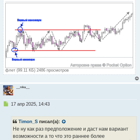
флет (99.11 КБ) 2486 просмотров
__nika__
Н
17 апр 2025, 14:43
е
п
р
Timon_S
писал(а):
о
Не ну как раз предположение и даст нам вариант
ч
возможности а то что это раннее более
и