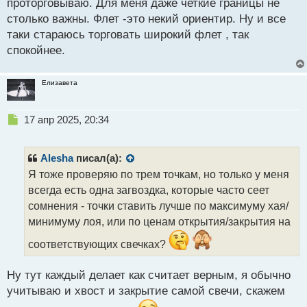
проторговываю. Для меня даже четкие границы не
столько важны. Флет -это некий ориентир. Ну и все
таки стараюсь торговать широкий флет , так
спокойнее.
Елизавета
Н
17 апр 2025, 20:34
е
п
р
Alesha
писал(а):
о
Я тоже проверяю по трем точкам, но только у меня
ч
всегда есть одна загвоздка, которые часто сеет
и
т
сомнения - точки ставить лучше по максимуму хая/
а
минимуму лоя, или по ценам открытия/закрытия на
н
н
соответствующих свечках?
ы
й
Ну тут каждый делает как считает верным, я обычно
п
учитываю и хвост и закрытие самой свечи, скажем
о
с