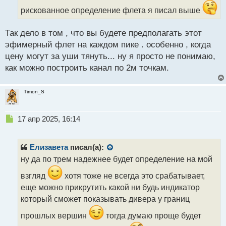
т
рискованное определение флета я писал выше
а
н
н
Так дело в том , что вы будете предполагать этот
ы
эфимерный флет на каждом пике . особенно , когда
й
цену могут за уши тянуть... ну я просто не понимаю,
п
как можно построить канал по 2м точкам.
о
с
т
Timon_S
Н
17 апр 2025, 16:14
е
п
р
Елизавета
писал(а):
о
ну да по трем надежнее будет определение на мой
ч
и
взгляд
хотя тоже не всегда это срабатывает,
т
еще можно прикрутить какой ни будь индикатор
а
который сможет показывать дивера у границ
н
н
прошлых вершин
тогда думаю проще будет
ы