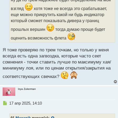
ч
и
взгляд
хотя тоже не всегда это срабатывает,
т
еще можно прикрутить какой ни будь индикатор
а
который сможет показывать дивера у границ
н
н
прошлых вершин
тогда думаю проще будет
ы
й
оценить возможность флета
п
о
с
Я тоже проверяю по трем точкам, но только у меня
т
всегда есть одна загвоздка, которые часто сеет
сомнения - точки ставить лучше по максимуму хая/
минимуму лоя, или по ценам открытия/закрытия на
соответствующих свечках?
Izya Zukerman
Н
17 апр 2025, 14:10
е
п
р
Mexanik
писал(а):