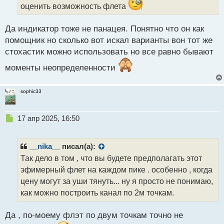
й
оценить возможность флета
п
о
с
Да индикатор тоже не панацея. Понятно что он как
т
помощник но сколько вот искал варианты вон тот же
стохастик можно использовать но все равно бывают
моменты неопределенности
sophic33
Н
17 апр 2025, 16:50
е
п
р
__nika__
писал(а):
о
Так дело в том , что вы будете предполагать этот
ч
эфимерный флет на каждом пике . особенно , когда
и
т
цену могут за уши тянуть... ну я просто не понимаю,
а
как можно построить канал по 2м точкам.
н
н
Да , по-моему флэт по двум точкам точно не
ы