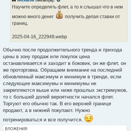
о
Научите определять флет, а то я слышал что в нем
ч
и
можно много денег
получить делая ставки от
т
границ.
а
н
н
2025-04-16_222949.webp
ы
й
Обычно после продолжительного тренда и прихода
п
цены в зону продаж или покупок цена
о
с
останавливается и заходит в боковик, он же флет, он
т
же проторговка. Обращаем внимание на последний
обновленный максимум и минимум в тренде, если
следующие максимумы и минимумы не
закрепляются выше или ниже прошлых экстремумов,
то с большей долей вероятности начался флет.
Торгуют его обычно так. В его верхней границе
продают, а в нижней покупают. Нужно
потренироваться и все получится.
ВЛОЖЕНИЯ