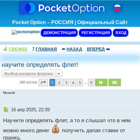
Pocket Option – РОССИЯ | Официальный Сайт
ДЕМОНСТРАЦИЯ
РЕГИСТРАЦИЯ
ВХОД
🍏
СВЕЖЕЕ
⤴️
ГЛАВНАЯ
⬅️
НАЗАД
ВПЕРЕД
➡️
научите определять флет!
Выбор раздела форума
Страница
1
из
9
1
2
3
4
5
9
След.
След.
180 постов
…
Mexanik
Н
16 апр 2025, 22:39
е
Научите определять флет, а то я слышал что в нем
п
р
можно много денег
получить делая ставки от
о
границ.
ч