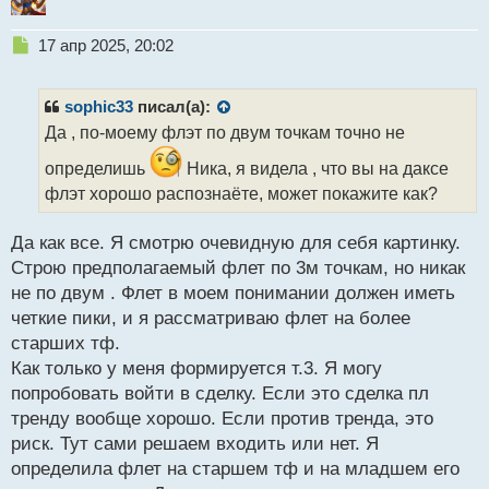
Н
17 апр 2025, 20:02
е
п
р
sophic33
писал(а):
о
Да , по-моему флэт по двум точкам точно не
ч
и
определишь
Ника, я видела , что вы на даксе
т
флэт хорошо распознаёте, может покажите как?
а
н
н
Да как все. Я смотрю очевидную для себя картинку.
ы
Строю предполагаемый флет по 3м точкам, но никак
й
не по двум . Флет в моем понимании должен иметь
п
четкие пики, и я рассматриваю флет на более
о
с
старших тф.
т
Как только у меня формируется т.3. Я могу
попробовать войти в сделку. Если это сделка пл
тренду вообще хорошо. Если против тренда, это
риск. Тут сами решаем входить или нет. Я
определила флет на старшем тф и на младшем его