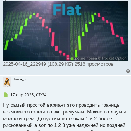
и
т
а
н
н
ы
й
п
о
с
т
2025-04-16_222949 (108.29 КБ) 2518 просмотров
Timon_S
Н
17 апр 2025, 07:34
е
Ну самый простой вариант это проводить границы
п
р
возможного флета по экстремумам. Можно по двум а
о
можно и трем. Допустим по тчокам 1 и 2 более
ч
рискованный а вот по 1 2 3 уже надежней но поздней
и