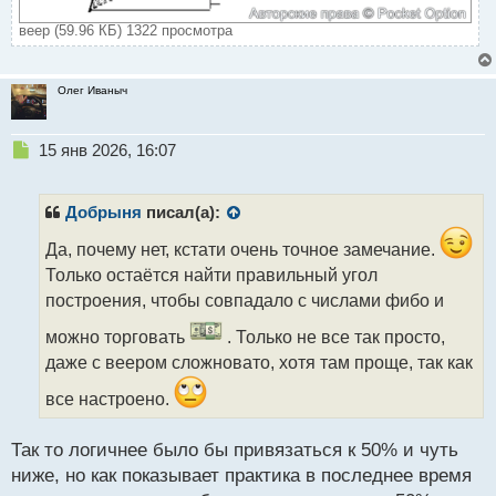
веер (59.96 КБ) 1322 просмотра
Олег Иваныч
Н
15 янв 2026, 16:07
е
п
р
Добрыня
писал(а):
о
ч
Да, почему нет, кстати очень точное замечание.
и
Только остаётся найти правильный угол
т
построения, чтобы совпадало с числами фибо и
а
н
можно торговать
. Только не все так просто,
н
даже с веером сложновато, хотя там проще, так как
ы
й
все настроено.
п
о
с
Так то логичнее было бы привязаться к 50% и чуть
т
ниже, но как показывает практика в последнее время