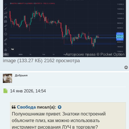
image (133.27 КБ) 2162 просмотра
Добрыня
Н
14 янв 2026, 14:54
е
п
р
Свобода
писал(а):
о
Полуношникам привет. Знатоки построений
ч
объясните плиз, как можно использовать
и
т
инструмент рисования ЛУЧ в торговле?