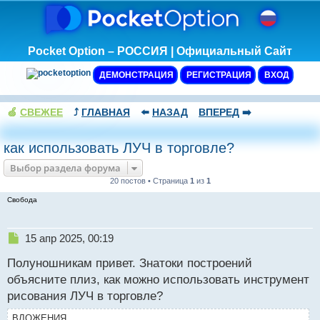
Pocket Option – РОССИЯ | Официальный Сайт
ДЕМОНСТРАЦИЯ
РЕГИСТРАЦИЯ
ВХОД
🍏
СВЕЖЕЕ
⤴️
ГЛАВНАЯ
⬅️
НАЗАД
ВПЕРЕД
➡️
как использовать ЛУЧ в торговле?
Выбор раздела форума
20 постов • Страница
1
из
1
Свобода
Н
15 апр 2025, 00:19
е
Полуношникам привет. Знатоки построений
п
р
объясните плиз, как можно использовать инструмент
о
рисования ЛУЧ в торговле?
ч
и
ВЛОЖЕНИЯ