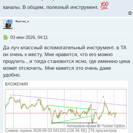
каналы. В общем, полезный инструмент.
Фунтик_я
Н
03 июн 2026, 04:11
е
Да луч классный вспомогательный инструмент. в ТА
п
р
он очень к месту. Мне нравится, что его можно
о
продлить , и тогда становится ясно, где именнно цена
ч
может отскочить. Мне кажется это очень даже
и
т
удобно.
а
ВЛОЖЕНИЯ
н
н
ы
й
п
о
с
т
Снимок экрана 2026-06-03 041333 (126.56 КБ) 276 просмотров