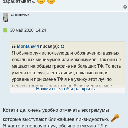
о
зарабатывать.
с
т
Биржевич'ОК
Н
30 май 2026, 14:24
е
п
р
Montana44
писал(а):
о
Я обычно луч использую для обозначения важных
ч
локальных минимумов или максимумов. Так они не
и
т
мешают на общем графике на больших ТФ. То есть
а
у меня есть луч, а есть линия, показывающая
н
уровень и при смене ТФ я не увижу этот луч по
н
левую сторону экрана, он не будет мешать мне.
ы
Нажмите, чтобы раскрыть...
й
п
о
с
Кстати да, очень удобно отмечать экстремумы
т
которые выступают ближайшее ликвидностью.
Я часто использую луч, обычно отмечаю ТЛ и