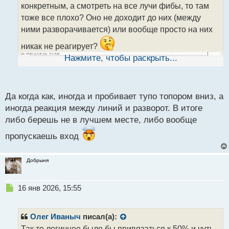
конкретным, а смотреть на все лучи фибы, то там
и
т
тоже все плохо? Оно не доходит до них (между
а
ними разворачивается) или вообще просто на них
н
н
никак не реагирует?
ы
Нажмите, чтобы раскрыть...
й
п
о
с
Да когда как, иногда и пробивает тупо топором вниз, а
т
иногда реакция между линий и разворот. В итоге
либо берешь не в лучшем месте, либо вообще
пропускаешь вход
Добрыня
Н
16 янв 2026, 15:55
е
п
р
Олег Иваныч
писал(а):
о
Так то логичнее было бы привязаться к 50% и чуть