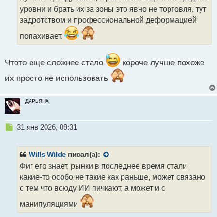
а
уровни и брать их за зоны это явно не торговля, тут
н
н
задротством и профессиональной деформацией
ы
попахивает.
й
п
о
Чтото еще сложнее стало
короче лучше похоже
с
т
их просто не использовать
ДАРЬЯНА
Н
31 янв 2026, 09:31
е
п
р
Wills Wilde
писал(а):
о
Фиг его знает, рынки в последнее время стали
ч
какие-то особо не такие как раньше, может связано
и
т
с тем что всюду ИИ пичкают, а может и с
а
манипуляциями
н
н