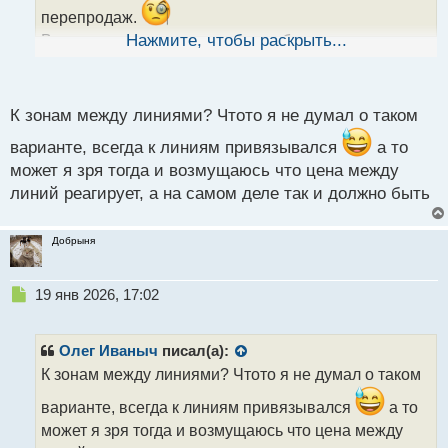
н
перепродаж.
ы
Впрочем, можно использовать оба подхода,так
Нажмите, чтобы раскрыть...
й
п
должно быть эффективнее.
о
с
К зонам между линиями? Чтото я не думал о таком
т
варианте, всегда к линиям привязывался
а то
может я зря тогда и возмущаюсь что цена между
линий реагирует, а на самом деле так и должно быть
Добрыня
Н
19 янв 2026, 17:02
е
п
р
Олег Иваныч
писал(а):
о
К зонам между линиями? Чтото я не думал о таком
ч
и
варианте, всегда к линиям привязывался
а то
т
может я зря тогда и возмущаюсь что цена между
а