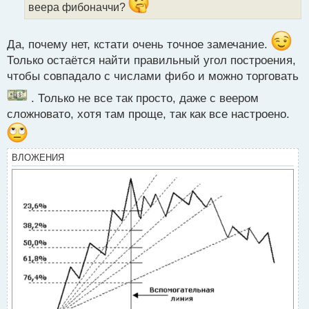
и
веера фибоначчи?
т
а
н
Да, почему нет, кстати очень точное замечание.
н
Только остаётся найти правильный угол построения,
ы
чтобы совпадало с числами фибо и можно торговать
й
п
. Только не все так просто, даже с веером
о
сложновато, хотя там проще, так как все настроено.
с
т
ВЛОЖЕНИЯ