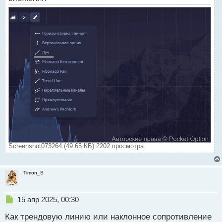
т
а
н
н
ы
й
п
о
с
т
Screenshot073264 (49.65 КБ) 2202 просмотра
Timon_S
Н
15 апр 2025, 00:30
е
Как трендовую линию или наклонное сопротивление
п