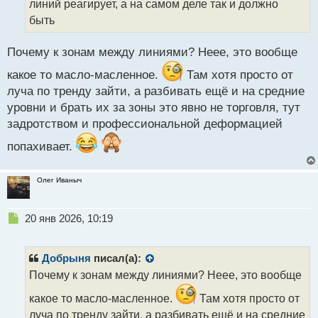
линий реагирует, а на самом деле так и должно
н
н
быть
ы
й
Почему к зонам между линиями? Неее, это вообще
п
о
какое то масло-масленное.
Там хотя просто от
с
луча по тренду зайти, а разбивать ещё и на средние
т
уровни и брать их за зоны это явно не торговля, тут
задротством и профессиональной деформацией
попахивает.
Олег Иваныч
Н
20 янв 2026, 10:19
е
п
р
Добрыня
писал(а):
о
Почему к зонам между линиями? Неее, это вообще
ч
и
какое то масло-масленное.
Там хотя просто от
т
луча по тренду зайти, а разбивать ещё и на средние