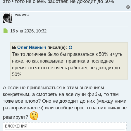
это чтото не очень работает, не доходит до 50%
Wills Wilde
Н
16 янв 2026, 10:32
е
п
р
Олег Иваныч
писал(а):
о
Так то логичнее было бы привязаться к 50% и чуть
ч
ниже, но как показывает практика в последнее
и
т
время это чтото не очень работает, не доходит до
а
50%
н
н
А если не привязываться к этим значениям
ы
й
конкретным, а смотреть на все лучи фибы, то там
п
тоже все плохо? Оно не доходит до них (между ними
о
разворачивается) или вообще просто на них никак не
с
т
реагирует?
ВЛОЖЕНИЯ