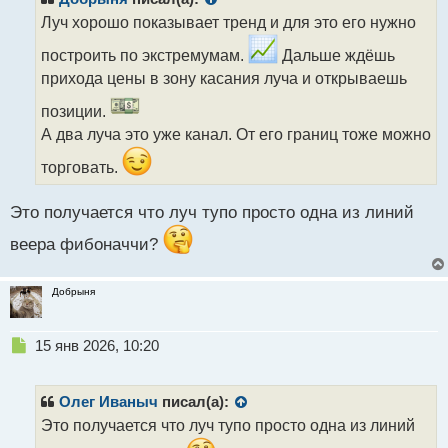
о
Луч хорошо показывает тренд и для это его нужно
ч
и
построить по экстремумам.
Дальше ждёшь
т
прихода цены в зону касания луча и открываешь
а
н
позиции.
н
А два луча это уже канал. От его границ тоже можно
ы
й
торговать.
п
о
с
Это получается что луч тупо просто одна из линий
т
веера фибоначчи?
Добрыня
Н
15 янв 2026, 10:20
е
п
р
Олег Иваныч
писал(а):
о
Это получается что луч тупо просто одна из линий
ч