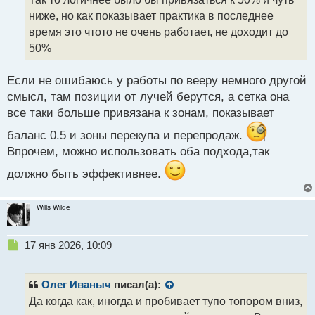
ч
ниже, но как показывает практика в последнее
и
т
время это чтото не очень работает, не доходит до
а
50%
н
н
Если не ошибаюсь у работы по вееру немного другой
ы
й
смысл, там позиции от лучей берутся, а сетка она
п
все таки больше привязана к зонам, показывает
о
с
баланс 0.5 и зоны перекупа и перепродаж.
т
Впрочем, можно использовать оба подхода,так
должно быть эффективнее.
Wills Wilde
Н
17 янв 2026, 10:09
е
п
р
Олег Иваныч
писал(а):
о
Да когда как, иногда и пробивает тупо топором вниз,
ч