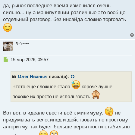
ы
да, рынок последнее время изменился очень
й
сильно... ну а манипуляции различные это вообще
п
отдельный разговор. без инсайда сложно торговать
о
с
т
Добрыня
Н
15 мар 2026, 09:57
е
п
р
Олег Иваныч
писал(а):
о
ч
Чтото еще сложнее стало
короче лучше
и
похоже их просто не использовать
т
а
н
Вот вот, в идеале свести всё к минимуму,
не
н
ы
придумывать велосипед и действовать по простому
й
алгоритму, так будет больше вероятности стабильно
п