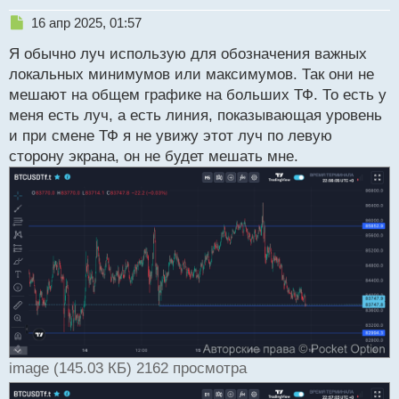
Н
16 апр 2025, 01:57
е
Я обычно луч использую для обозначения важных
п
р
локальных минимумов или максимумов. Так они не
о
мешают на общем графике на больших ТФ. То есть у
ч
меня есть луч, а есть линия, показывающая уровень
и
т
и при смене ТФ я не увижу этот луч по левую
а
сторону экрана, он не будет мешать мне.
н
н
ы
й
п
о
с
т
image (145.03 КБ) 2162 просмотра