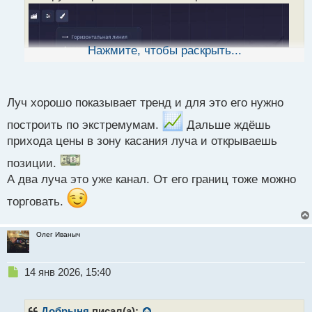
а
н
н
ы
Нажмите, чтобы раскрыть...
й
п
о
с
Луч хорошо показывает тренд и для это его нужно
т
построить по экстремумам.
Дальше ждёшь
прихода цены в зону касания луча и открываешь
позиции.
А два луча это уже канал. От его границ тоже можно
торговать.
Олег Иваныч
Н
14 янв 2026, 15:40
е
п
р
Добрыня
писал(а):