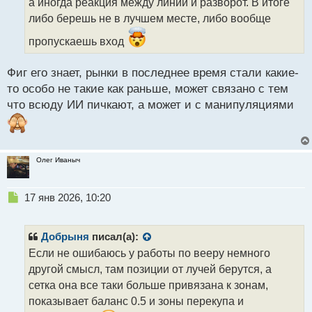
а иногда реакция между линий и разворот. В итоге
и
т
либо берешь не в лучшем месте, либо вообще
а
пропускаешь вход
н
н
ы
Фиг его знает, рынки в последнее время стали какие-
й
то особо не такие как раньше, может связано с тем
п
что всюду ИИ пичкают, а может и с манипуляциями
о
с
т
Олег Иваныч
Н
17 янв 2026, 10:20
е
п
р
Добрыня
писал(а):
о
Если не ошибаюсь у работы по вееру немного
ч
другой смысл, там позиции от лучей берутся, а
и
т
сетка она все таки больше привязана к зонам,
а
показывает баланс 0.5 и зоны перекупа и
н