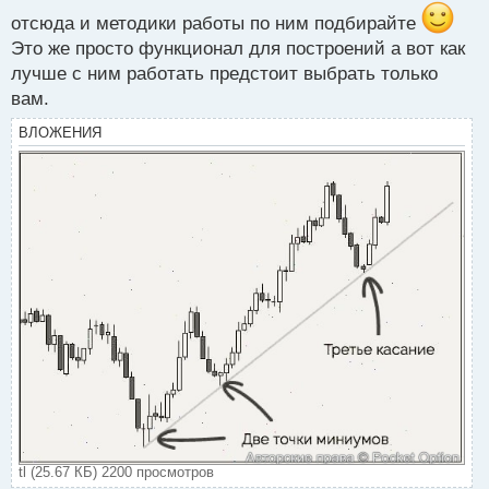
р
отсюда и методики работы по ним подбирайте
о
Это же просто функционал для построений а вот как
ч
и
лучше с ним работать предстоит выбрать только
т
вам.
а
н
ВЛОЖЕНИЯ
н
ы
й
п
о
с
т
tl (25.67 КБ) 2200 просмотров