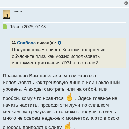
Freeman
Н
15 апр 2025, 07:48
е
п
р
Свобода
писал(а):
о
Полуношникам привет. Знатоки построений
ч
объясните плиз, как можно использовать
и
т
инструмент рисования ЛУЧ в торговле?
а
н
Правильно Вам написали, что можно его
н
использовать как трендовую линию или наклонный
ы
й
уровень. А входы смотреть или на отбой, или
п
пробой, кому что нравится
. Здесь главное не
о
с
начать частить, проводя эти лучи по слишком
т
мелким экстремумам, а то можно получить очень
много не совсем надежных моментов, а это в свою
очередь приведет к сливу
.