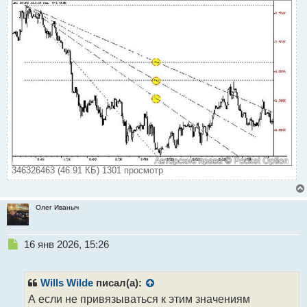
346326463 (46.91 КБ) 1301 просмотр
Олег Иваныч
Н
16 янв 2026, 15:26
е
п
р
Wills Wilde
писал(а):
о
А если не привязываться к этим значениям
ч