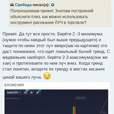
р
Свобода
писал(а):
о
Полуношникам привет. Знатоки построений
ч
объясните плиз, как можно использовать
и
т
инструмент рисования ЛУЧ в торговле?
а
н
Привет. Да тут все просто. Берёте 2 -3 минимума
н
(нужно чтобы каждый был выше предыдущего) и
ы
й
тащите по ними этот луч вверх(как на картинке) это
п
даст понимание, что идет локальный бычий тренд. С
о
медвежьим наоборот, берёте 2-3 максимума(они же
с
хаи) и протягиваете по ним луч вниз. Когда тренд
т
стал понятен, входите по тренду в местах касания
ценой вашего луча.
ВЛОЖЕНИЯ