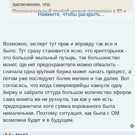
н
заключению, что:
н
Первоначальный пробой уровня поддержки в $5 и
ы
Нажмите, чтобы раскрыть...
й
последующее резкое снижение цены актива были
п
вызваны преимущественно ликвидацией коротких
о
позиций на фьючерсном рынке Binance;
с
Разработчики проекта не участвовали в
т
Возможно, эксперт тут прав и вправду так все и
масштабной распродаже токенов;
было. Тут сразу становится ясно, что крипторынок -
Обвал курса OM был результатом спланированной
это большой мыльный пузырь, так большинство
акции.
монет, где нет предохранителя можно обвалить -
Эксперт предполагает, что основной толчок дампу
сначала одна крупная биржа может начать процесс, а
дали трейдеры Binance, где снижение цены
потом уже последуют более мелкие и так далее. Вот
MANTRA началось раньше и было более глубоким,
согласись, что когда северокорейцы хакнули одну
чем на других платформах. Пользователи Bybit и
биржу и забрали оттуда большое количество эфиров
OKX, вероятно, запаниковали, увидев ситуацию на
сама монета же не рухнула, так как у нее есть
Binance, и также начали продавать свои токены, что
предохранители хотя сумма ворованного была
привело к обвальному падению цены OM на 94% и
немаленькая. Поэтому, ситуация, как была с ОМ
сокращению капитализации криптовалюты на $5,61
возможна будет и в будущем.
млрд за короткий период времени.
Также отметили, что подобный сценарий
Artur Kot