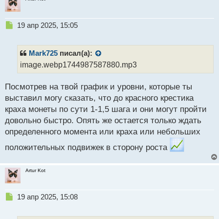
маловероятен для биткоина и эфириума, чья
капитализация значительно превышает
капитализацию MANTRA. Подобные манипуляции
Н
19 апр 2025, 15:05
е
возможны на рынках менее ликвидных активов, где
п
требуются минимальные инвестиции для
р
Mark725
писал(а):
реализации схемы. Учитывая последующий отскок
о
image.webp1744987587880.mp3
ч
курса Mantra на 275% от минимальных значений,
и
можно предположить, что прибыль организаторов
Посмотрев на твой график и уровни, которые ты
т
дампа составила десятки миллионов долларов.
а
выставил могу сказать, что до красного крестика
Данное исследование выявило уязвимость
н
краха монеты по сути 1-1,5 шага и они могут пройти
н
большинства книг ордеров и продемонстрировало
довольно быстро. Опять же остается только ждать
ы
недостаточный уровень ликвидности. Многие
й
определенного момента или краха или небольших
криптовалюты имеют значительные проблемы с
п
положительных подвижек в сторону роста
ликвидностью, и их капитализация может быть
о
с
вводящей в заблуждение.
т
Artur Kot
Вот так вот. Я так думаю, что под трейдерами с
бинанс, могли быть как конкуренты, так и люди из
Н
19 апр 2025, 15:08
окружения команды знающие про эту уязвимость.
е
п