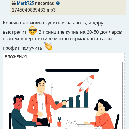
р
Mark725
писал(а):
о
1745049839433.mp3
ч
и
Конечно же можно купить и на авось, а вдруг
т
а
выстрелит
В принципе купив на 20-50 долларов
н
н
скажем в перспективе можно нормальный такой
ы
профит получить
й
п
ВЛОЖЕНИЯ
о
с
т