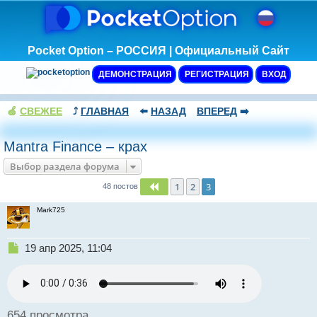
Pocket Option – РОССИЯ | Официальный Сайт
ДЕМОНСТРАЦИЯ
РЕГИСТРАЦИЯ
ВХОД
🍏
СВЕЖЕЕ
⤴️
ГЛАВНАЯ
⬅️
НАЗАД
ВПЕРЕД
➡️
Mantra Finance – крах
Выбор раздела форума
1
2
3
Пред.
48 постов
Mark725
Н
19 апр 2025, 11:04
е
п
р
о
ч
654 просмотра