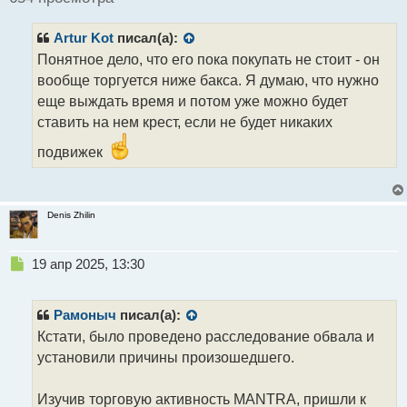
и
т
Artur Kot
писал(а):
а
н
Понятное дело, что его пока покупать не стоит - он
н
вообще торгуется ниже бакса. Я думаю, что нужно
ы
еще выждать время и потом уже можно будет
й
ставить на нем крест, если не будет никаких
п
о
подвижек
с
т
Denis Zhilin
Н
19 апр 2025, 13:30
е
п
р
Рамоныч
писал(а):
о
Кстати, было проведено расследование обвала и
ч
установили причины произошедшего.
и
т
а
Изучив торговую активность MANTRA, пришли к