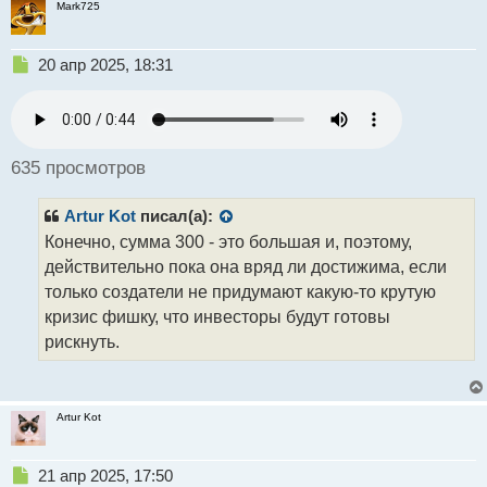
Mark725
Н
20 апр 2025, 18:31
е
п
р
о
ч
635 просмотров
и
т
Artur Kot
писал(а):
а
н
Конечно, сумма 300 - это большая и, поэтому,
н
действительно пока она вряд ли достижима, если
ы
только создатели не придумают какую-то крутую
й
кризис фишку, что инвесторы будут готовы
п
о
рискнуть.
с
т
Artur Kot
Н
21 апр 2025, 17:50