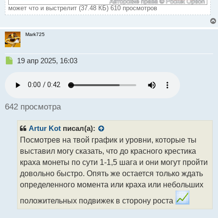
может что и выстрелит (37.48 КБ) 610 просмотров
Mark725
Н
19 апр 2025, 16:03
е
п
р
о
ч
642 просмотра
и
т
Artur Kot
писал(а):
а
н
Посмотрев на твой график и уровни, которые ты
н
выставил могу сказать, что до красного крестика
ы
краха монеты по сути 1-1,5 шага и они могут пройти
й
довольно быстро. Опять же остается только ждать
п
о
определенного момента или краха или небольших
с
т
положительных подвижек в сторону роста