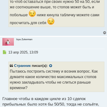
й
то чтоб оставаться при своих нужно 50 на 50, если
п
же соотношение выше, то стопов может быть и
о
с
побольше
ниже кинула табличку можете сами
т
просчитать для себя
Izya Zukerman
Н
13 апр 2025, 13:09
е
п
р
Странник
писал(а):
о
Пытаюсь построить систему и возник вопрос. Как
ч
думаете какое количество максимальных стопов
и
т
нужно закладывать чтобы не слиться раньше
а
времени?
н
н
Главное чтобы в каждом цикле из 10 сделок
ы
й
прибыльных было хотя бы 50/50, тогда не сольёте,