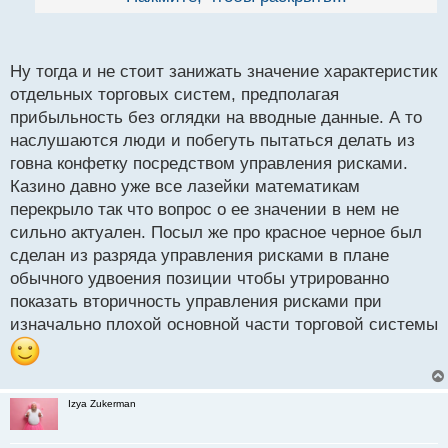
ребенок поймёт что это какая то лажа.
й
п
Речь в посте выше шла о системах по которым
о
торгуют адекватные люди с базовыми знаниями
с
Ну тогда и не стоит занижать значение характеристик
т
математики.
А если человек не умеет считать и
отдельных торговых систем, предполагая
не понимает логики, то может это повод задуматься,
прибыльность без оглядки на вводные данные. А то
что нужно выбрать что то по проще чем трейдинг?!
наслушаются люди и побегуть пытаться делать из
говна конфетку посредством управления рисками.
Казино давно уже все лазейки математикам
перекрыло так что вопрос о ее значении в нем не
А по поводу рулетки. Казино обычно ассоциируется
сильно актуален. Посыл же про красное черное был
со словами "гадание, лохотрон" и прочее. А все
сделан из разряда управления рисками в плане
намного проще, это мнение появилось именно от
обычного удвоения позиции чтобы утрированно
людей которые с математикой на "вы" и пришли
показать вторичность управления рисками при
срубить бабла. А вот те, кто действительно
изначально плохой основной части торговой системы
зарабатывал на этом, имели завидные способности
в теории вероятности, математике. Они делали
убытки казино, а их руководство в свою очередь
ничего умнее не нашло, как просто не пускать таких
Izya Zukerman
игроков в свои заведения.