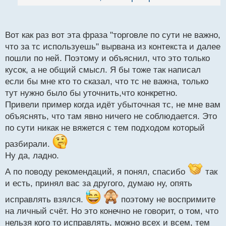
нуждаюсь
. Уж как то сам разберусь как и кому
й
пишешь, это же не правильно" на " а ,что, разве это
п
писать). Если вы не различаете вполне
не важно? Я вот так обычно поступаю или я так
о
нейтральное обращение то стоит задуматься. Что
с
думаю" . Тогда и не будет лишних споров.
Вот как раз вот эта фраза "торговле по сути не важно,
касается " ты чё тут пишешь, это же не правильно"
т
что за тс используешь" вырвана из контекста и далее
то не понимаю почему вы восприняли это в таком
пошли по ней. Поэтому и объяснил, что это только
ключе
. Если уж решили разбрасываться
кусок, а не общий смысл. Я бы тоже так написал
рекомендациями то научитесь признавать там где
если бы мне кто то сказал, что тс не важна, только
оказались не правым поверьте это очень хорошой
тут нужно было бы уточнить,что конкретно.
навык.
Привели пример когда идёт убыточная тс, не мне вам
объяснять, что там явно ничего не соблюдается. Это
по сути никак не вяжется с тем подходом который
разбирали.
Ну да, ладно.
А по поводу рекомендаций, я понял, спасибо
так
и есть, принял вас за другого, думаю ну, опять
исправлять взялся.
поэтому не воспримите
на личный счёт. Но это конечно не говорит, о том, что
нельзя кого то исправлять, можно всех и всем, тем