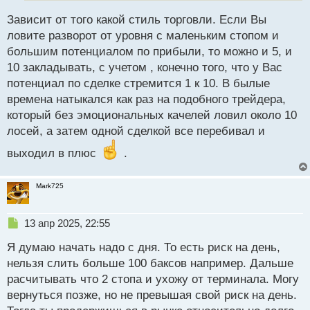
н
Зависит от того какой стиль торговли. Если Вы
ы
й
ловите разворот от уровня с маленьким стопом и
п
большим потенциалом по прибыли, то можно и 5, и
о
10 закладывать, с учетом , конечно того, что у Вас
с
потенциал по сделке стремится 1 к 10. В былые
т
времена натыкался как раз на подобного трейдера,
который без эмоциональных качелей ловил около 10
лосей, а затем одной сделкой все перебивал и
выходил в плюс
.
Mark725
Н
13 апр 2025, 22:55
е
Я думаю начать надо с дня. То есть риск на день,
п
р
нельзя слить больше 100 баксов например. Дальше
о
расчитывать что 2 стопа и ухожу от терминала. Могу
ч
вернуться позже, но не превышая свой риск на день.
и
т