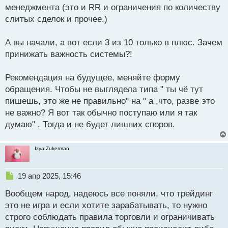
менеджмента (это и RR и ограничения по количеству
слитых сделок и прочее.)
А вы начали, а вот если 3 из 10 только в плюс. Зачем
принижать важность системы?!
Рекомендация на будущее, меняйте форму
обращения. Чтобы не выглядела типа " ты чё тут
пишешь, это же не правильно" на " а ,что, разве это
не важно? Я вот так обычно поступаю или я так
думаю" . Тогда и не будет лишних споров.
Izya Zukerman
Н
19 апр 2025, 15:46
е
Вообщем народ, надеюсь все поняли, что трейдинг
п
р
это не игра и если хотите зарабатывать, то нужно
о
строго соблюдать правила торговли и ограничивать
ч