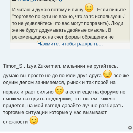
т
подходом который разбирали.
И читаю и думаю потому и пишу
. Если пишите
Ну да, ладно.
"торговле по сути не важно, что за тс используешь"
А по поводу рекомендаций, я понял, спасибо
то не удивляйтесь что вас могут поправить). Люди
так и есть, принял вас за другого, думаю ну, опять
же не будут додумывать двойные смыслы. В
исправлять взялся.
поэтому не
рекомендациях на счет формы обращения не
воспримите на личный счёт.
Нажмите, чтобы раскрыть...
нуждаюсь
. Уж как то сам разберусь как и кому
писать). Если вы не различаете вполне
нейтральное обращение то стоит задуматься. Что
Timon_S , Izya Zukerman, мальчики не ругайтесь,
касается " ты чё тут пишешь, это же не правильно"
то не понимаю почему вы восприняли это в таком
думаю вы просто не до поняли друг друга
все же
одним делом занимаемся, рынок и так порой на
ключе
. Если уж решили разбрасываться
рекомендациями то научитесь признавать там где
нервах играет сильно
а если еще на форуме не
оказались не правым поверьте это очень хорошой
сможем находить поддержки, то совсем тяжело
навык.
придется, на мой взгляд давайте лучше разбирать
торговые ситуации которые у нас вызывают
сложности