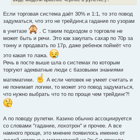
п
о
Если торговая система даёт 30% и 1:1, то это повод
с
задуматься, что это не трейдинг,а гадание по узорам
т
в унитазе
. С таким подходом о торговле не
может быть и речи. Это как закупать сахар по 70р за
тонну и продавать по 17р, даже ребенок поймёт что
это какая то лажа.
Речь в посте выше шла о системах по которым
торгуют адекватные люди с базовыми знаниями
математики.
А если человек не умеет считать и
не понимает логики, то может это повод задуматься,
что нужно выбрать что то по проще чем трейдинг?!
А по поводу рулетки. Казино обычно ассоциируется
со словами "гадание, лохотрон" и прочее. А все
намного проще, это мнение появилось именно от