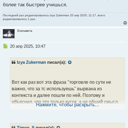
более так быстрее учишься.
Последний раз редактировалось
Izya Zukerman
20 апр 2025, 11:17, всего
редактировалось 1 раз.
Елизавета
Н
20 апр 2025, 10:47
е
п
р
Izya Zukerman
писал(а):
о
ч
и
т
Вот как раз вот эта фраза "торговле по сути не
а
важно, что за тс используешь" вырвана из
н
контекста и далее пошли по ней. Поэтому и
н
объяснил, что это только кусок, а не общий смысл.
ы
Нажмите, чтобы раскрыть...
й
Привели пример когда идёт убыточная тс, не мне
п
вам объяснять, что там явно ничего не
о
соблюдается. Это по сути никак не вяжется с тем
с
Timon_S
писал(а):