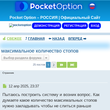
Pocket Option – РОССИЯ | Официальный Сайт
ДЕМОНСТРАЦИЯ
РЕГИСТРАЦИЯ
ВХОД
🍏
СВЕЖЕЕ
⤴️
ГЛАВНАЯ
⬅️
НАЗАД
ВПЕРЕД
➡️
максимальное количество стопов
Выбор раздела форума
1
2
След.
След.
25 постов
Странник
Н
12 апр 2025, 23:37
е
Пытаюсь построить систему и возник вопрос. Как
п
р
думаете какое количество максимальных стопов
о
нужно закладывать чтобы не слиться раньше
ч