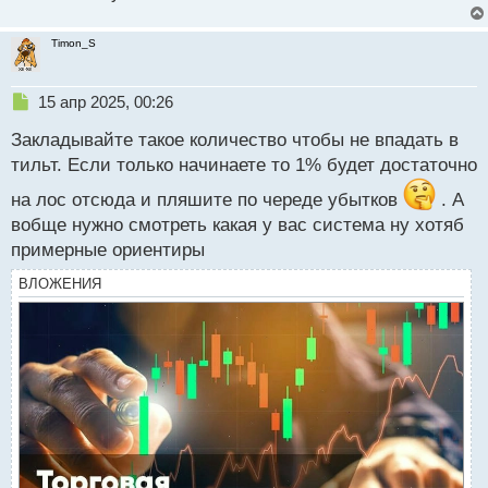
Timon_S
Н
15 апр 2025, 00:26
е
Закладывайте такое количество чтобы не впадать в
п
р
тильт. Если только начинаете то 1% будет достаточно
о
на лос отсюда и пляшите по череде убытков
ч
. А
и
вобще нужно смотреть какая у вас система ну хотяб
т
примерные ориентиры
а
н
ВЛОЖЕНИЯ
н
ы
й
п
о
с
т