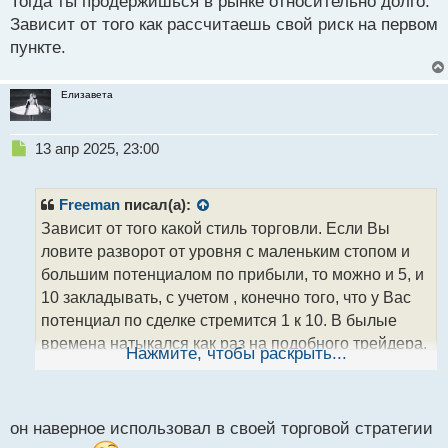
Тогда ты продержишься в рынке относительно долго.
а
Зависит от того как рассчитаешь свой риск на первом
н
пункте.
н
ы
й
Елизавета
п
о
с
Н
13 апр 2025, 23:00
т
е
п
р
Freeman
писал(а):
о
Зависит от того какой стиль торговли. Если Вы
ч
ловите разворот от уровня с маленьким стопом и
и
т
большим потенциалом по прибыли, то можно и 5, и
а
10 закладывать, с учетом , конечно того, что у Вас
н
потенциал по сделке стремится 1 к 10. В былые
н
времена натыкался как раз на подобного трейдера,
ы
Нажмите, чтобы раскрыть...
й
который без эмоциональных качелей ловил около
п
10 лосей, а затем одной сделкой все перебивал и
о
с
выходил в плюс
.
он наверное использовал в своей торговой стратегии
т