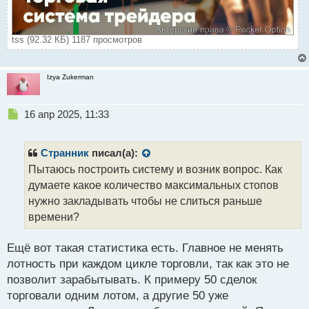
tss (92.32 КБ) 1187 просмотров
Izya Zukerman
Н
16 апр 2025, 11:33
е
п
р
Странник
писал(а):
о
Пытаюсь построить систему и возник вопрос. Как
ч
думаете какое количество максимальных стопов
и
т
нужно закладывать чтобы не слиться раньше
а
времени?
н
н
Ещё вот такая статистика есть. Главное не менять
ы
й
лотность при каждом цикле торговли, так как это не
п
позволит зарабытывать. К примеру 50 сделок
о
торговали одним лотом, а другие 50 уже
с