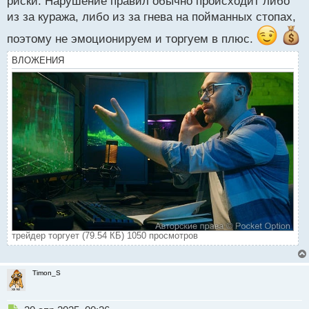
риски. Нарушение правил обычно происходит либо
и
т
из за куража, либо из за гнева на пойманных стопах,
а
поэтому не эмоционируем и торгуем в плюс.
н
н
ВЛОЖЕНИЯ
ы
й
п
о
с
т
трейдер торгует (79.54 КБ) 1050 просмотров
Timon_S