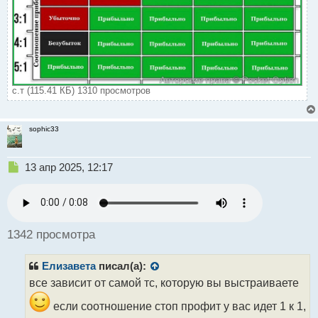
с.т (115.41 КБ) 1310 просмотров
sophic33
Н
13 апр 2025, 12:17
е
п
р
о
ч
1342 просмотра
и
т
Елизавета
писал(а):
а
н
все зависит от самой тс, которую вы выстраиваете
н
если соотношение стоп профит у вас идет 1 к 1,
ы