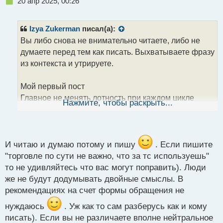
Н
20 апр 2025, 00:26
е
п
р
Izya Zukerman
писал(а):
о
Вы либо снова не внимательно читаете, либо не
ч
думаете перед тем как писать. Выхватываете фразу
и
т
из контекста и утрируете.
а
н
Мой первый пост
н
Главное не менять лотность при каждом цикле
ы
Нажмите, чтобы раскрыть...
й
торговли, так как это не позволит зарабытывать. К
п
примеру 50 сделок торговали одним лотом, а
о
другие 50 уже увеличенным. Лот должен быть
с
одинаковый.
т
И читаю и думаю потому и пишу
. Если пишите
На картинке пример
"торговле по сути не важно, что за тс используешь"
В первом варианте 8 из 10 в плюс ,но убыточные
то не удивляйтесь что вас могут поправить). Люди
сделки были лотом в 5 раз больше.
же не будут додумывать двойные смыслы. В
Во втором 4 из 10 в плюс, RR больше, но лот
рекомендациях на счет формы обращения не
одинаковый.
нуждаюсь
. Уж как то сам разберусь как и кому
писать). Если вы не различаете вполне нейтральное