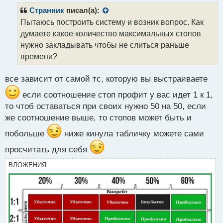
р
Странник
писал(а):
о
Пытаюсь построить систему и возник вопрос. Как
ч
думаете какое количество максимальных стопов
и
т
нужно закладывать чтобы не слиться раньше
а
времени?
н
н
все зависит от самой тс, которую вы выстраиваете
ы
й
если соотношение стоп профит у вас идет 1 к 1,
п
то чтоб оставаться при своих нужно 50 на 50, если
о
с
же соотношение выше, то стопов может быть и
т
побольше
ниже кинула табличку можете сами
просчитать для себя
ВЛОЖЕНИЯ