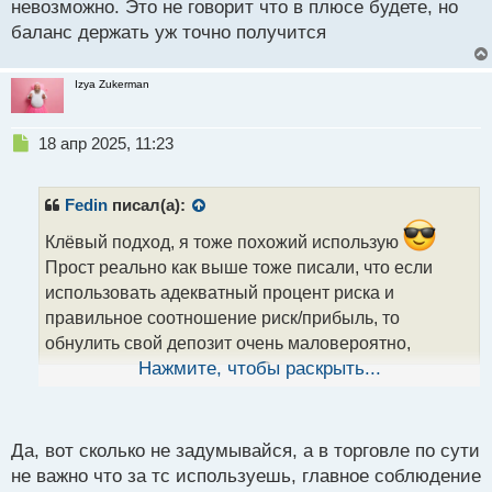
невозможно. Это не говорит что в плюсе будете, но
баланс держать уж точно получится
Izya Zukerman
Н
18 апр 2025, 11:23
е
п
р
Fedin
писал(а):
о
ч
Клёвый подход, я тоже похожий использую
и
Прост реально как выше тоже писали, что если
т
использовать адекватный процент риска и
а
правильное соотношение риск/прибыль, то
н
н
обнулить свой депозит очень маловероятно,
ы
практически невозможно. Это не говорит что в
Нажмите, чтобы раскрыть...
й
плюсе будете, но баланс держать уж точно
п
получится
о
с
Да, вот сколько не задумывайся, а в торговле по сути
т
не важно что за тс используешь, главное соблюдение