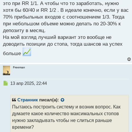
п
это при RR 1/1. А чтобы что то заработать, нужно
о
хотя бы 60/40 и RR 1/2 . В идеале конечно, если у вас
с
70% прибыльных входов с соотношением 1/3. Тогда
т
при небольшом объеме можно делать по 20-30% к
депозиту в месяц.
На мой взгляд лучший вариант это вообще не
доводить позиции до стопа, тогда шансов на успех
больше
Freeman
Н
13 апр 2025, 22:44
е
п
р
Странник
писал(а):
о
Пытаюсь построить систему и возник вопрос. Как
ч
думаете какое количество максимальных стопов
и
т
нужно закладывать чтобы не слиться раньше
а
времени?
н