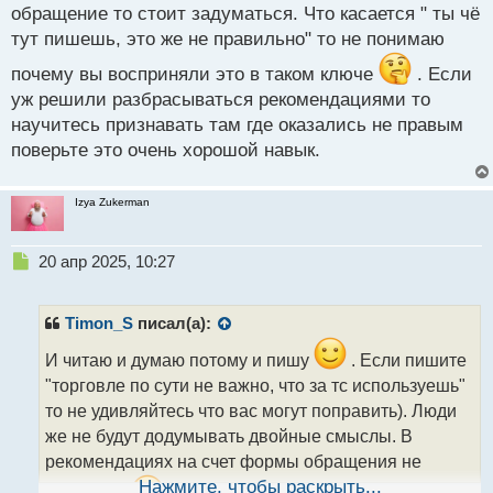
Потом пишу
обращение то стоит задуматься. Что касается " ты чё
Да, вот сколько не задумывайся, а в торговле по
тут пишешь, это же не правильно" то не понимаю
сути не важно, что за тс используешь, главное
почему вы восприняли это в таком ключе
. Если
соблюдение правил риск менеджмента. Это же
уж решили разбрасываться рекомендациями то
чистая математика. При соблюдении правил в
научитесь признавать там где оказались не правым
лучшем случае будет прибыль, а в худшем трейдер
поверьте это очень хорошой навык.
будет болтаться около 0,но точно не сольётся.
Под "не важно, что за тс используешь" было - народ
Izya Zukerman
без разницы, что вы торгуете :пробои трендовой,
каналы на Европу и прочее - это все работает.
Н
20 апр 2025, 10:27
Дальше добавил, главное соблюдение правил риск
е
п
менеджмента (это и RR и ограничения по
р
Timon_S
писал(а):
количеству слитых сделок и прочее.)
о
ч
И читаю и думаю потому и пишу
. Если пишите
и
А вы начали, а вот если 3 из 10 только в плюс.
"торговле по сути не важно, что за тс используешь"
т
Зачем принижать важность системы?!
то не удивляйтесь что вас могут поправить). Люди
а
же не будут додумывать двойные смыслы. В
н
Рекомендация на будущее, меняйте форму
н
рекомендациях на счет формы обращения не
ы
обращения. Чтобы не выглядела типа " ты чё тут
Нажмите, чтобы раскрыть...