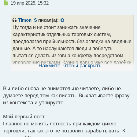
Н
19 апр 2025, 15:32
е
п
р
Timon_S
писал(а):
о
Ну тогда и не стоит занижать значение
ч
характеристик отдельных торговых систем,
и
т
предполагая прибыльность без оглядки на вводные
а
данные. А то наслушаются люди и побегуть
н
пытаться делать из говна конфетку посредством
н
управления рисками. Казино давно уже все лазейки
ы
Нажмите, чтобы раскрыть...
й
математикам перекрыло так что вопрос о ее
п
значении в нем не сильно актуален. Посыл же про
о
красное черное был сделан из разряда управления
с
Вы либо снова не внимательно читаете, либо не
рисками в плане обычного удвоения позиции чтобы
т
думаете перед тем как писать. Выхватываете фразу
утрированно показать вторичность управления
из контекста и утрируете.
рисками при изначально плохой основной части
торговой системы
Мой первый пост
Главное не менять лотность при каждом цикле
торговли, так как это не позволит зарабытывать. К