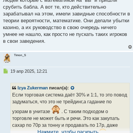
людей которые с математикой на "вы" и пришли
срубить бабла. А вот те, кто действительно
зарабатывал на этом, имели завидные способности в
теории вероятности, математике. Они делали убытки
казино, а их руководство в свою очередь ничего
умнее не нашло, как просто не пускать таких игроков
в свои заведения.
Timon_S
Н
19 апр 2025, 12:21
е
п
р
Izya Zukerman
писал(а):
о
Если торговая система даёт 30% и 1:1, то это повод
ч
задуматься, что это не трейдинг,а гадание по
и
т
узорам в унитазе
. С таким подходом о
а
торговле не может быть и речи. Это как закупать
н
н
сахар по 70р за тонну и продавать по 17р, даже
ы
Нажмите, чтобы раскрыть...