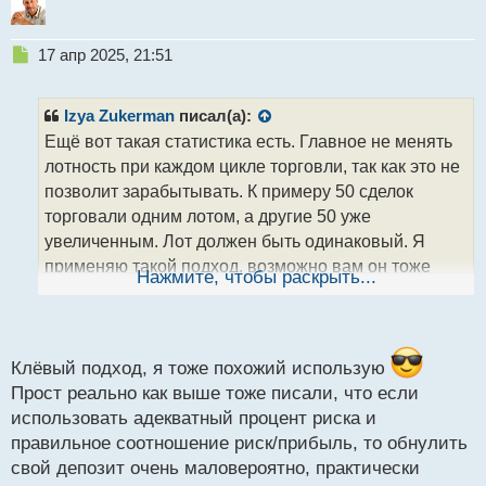
Н
17 апр 2025, 21:51
е
п
р
Izya Zukerman
писал(а):
о
Ещё вот такая статистика есть. Главное не менять
ч
лотность при каждом цикле торговли, так как это не
и
т
позволит зарабытывать. К примеру 50 сделок
а
торговали одним лотом, а другие 50 уже
н
увеличенным. Лот должен быть одинаковый. Я
н
применяю такой подход, возможно вам он тоже
ы
Нажмите, чтобы раскрыть...
й
подойдёт. Также важно не зацикливаться на стопах
п
и не гнаться за прибылью, а планомерно идти к
о
с
намеченной цель и все получится.
т
Клёвый подход, я тоже похожий использую
Прост реально как выше тоже писали, что если
использовать адекватный процент риска и
правильное соотношение риск/прибыль, то обнулить
свой депозит очень маловероятно, практически