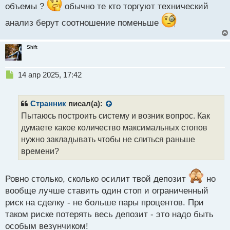
объемы ?
обычно те кто торгуют технический
анализ берут соотношение поменьше
Shift
Н
14 апр 2025, 17:42
е
п
р
Странник
писал(а):
о
Пытаюсь построить систему и возник вопрос. Как
ч
думаете какое количество максимальных стопов
и
т
нужно закладывать чтобы не слиться раньше
а
времени?
н
н
ы
Ровно столько, сколько осилит твой депозит
но
й
вообще лучше ставить один стоп и ограниченный
п
риск на сделку - не больше пары процентов. При
о
с
таком риске потерять весь депозит - это надо быть
т
особым везунчиком!