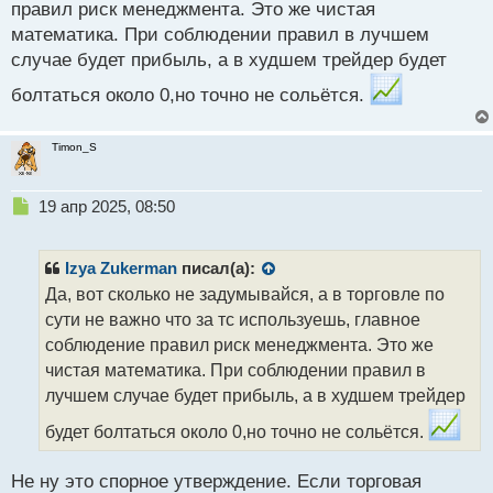
правил риск менеджмента. Это же чистая
математика. При соблюдении правил в лучшем
случае будет прибыль, а в худшем трейдер будет
болтаться около 0,но точно не сольётся.
Timon_S
Н
19 апр 2025, 08:50
е
п
р
Izya Zukerman
писал(а):
о
Да, вот сколько не задумывайся, а в торговле по
ч
сути не важно что за тс используешь, главное
и
т
соблюдение правил риск менеджмента. Это же
а
чистая математика. При соблюдении правил в
н
лучшем случае будет прибыль, а в худшем трейдер
н
ы
будет болтаться около 0,но точно не сольётся.
й
п
Не ну это спорное утверждение. Если торговая
о