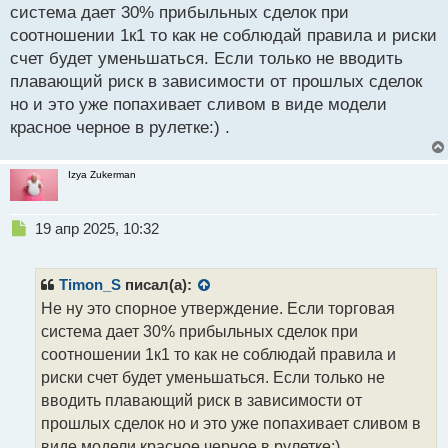
с
система дает 30% прибыльных сделок при
т
соотношении 1к1 то как не соблюдай правила и риски
счет будет уменьшаться. Если только не вводить
плавающий риск в зависимости от прошлых сделок
но и это уже попахивает сливом в виде модели
красное черное в рулетке:) .
Izya Zukerman
Н
19 апр 2025, 10:32
е
п
р
Timon_S
писал(а):
о
Не ну это спорное утверждение. Если торговая
ч
система дает 30% прибыльных сделок при
и
т
соотношении 1к1 то как не соблюдай правила и
а
риски счет будет уменьшаться. Если только не
н
вводить плавающий риск в зависимости от
н
прошлых сделок но и это уже попахивает сливом в
ы
й
виде модели красное черное в рулетке:) .