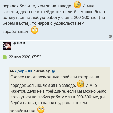
н
н
порядок больше, чем зп на заводе.
И мне
ы
кажется, дело не в трейдинге, если бы можно было
й
воткнуться на любую работу с зп в 200-300тыс, (не
п
берём вахты), то народ с удовольствием
о
с
зарабатывал.
т
ДАРЬЯНА
Н
22 июл 2026, 05:53
е
п
р
Добрыня
писал(а):
о
Скорее манят возможные прибыли которые на
ч
и
порядок больше, чем зп на заводе.
И мне
т
кажется, дело не в трейдинге, если бы можно было
а
воткнуться на любую работу с зп в 200-300тыс, (не
н
н
берём вахты), то народ с удовольствием
ы
зарабатывал.
й