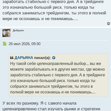
заработать стабильно с первого дня. А в трейдинге
это изначально большой риск. только когда ты
собрался заниматься трейдингом, ты этого в полной
мере не осознаешь и не понимаешь....
Добрыня
Н
26 июл 2026, 09:30
е
п
р
ДАРЬЯНА
писал(а):
о
Ну такой себе целенаправленный выбор... вы же
ч
можете зарабатывать и в других местах, где можно
и
т
заработать стабильно с первого дня. А в трейдинге
а
это изначально большой риск. только когда ты
н
собрался заниматься трейдингом, ты этого в
н
полной мере не осознаешь и не понимаешь....
ы
й
п
У всех по разному. Я с самого начала
о
целенаправленно стал изучать рынки и стратегии
с