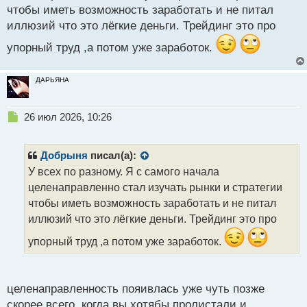
чтобы иметь возможность заработать и не питал
т
иллюзий что это лёгкие деньги. Трейдинг это про
упорный труд ,а потом уже заработок.
ДАРЬЯНА
Н
26 июл 2026, 10:26
е
п
р
Добрыня
писал(а):
о
У всех по разному. Я с самого начала
ч
целенаправленно стал изучать рынки и стратегии
и
т
чтобы иметь возможность заработать и не питал
а
иллюзий что это лёгкие деньги. Трейдинг это про
н
н
упорный труд ,а потом уже заработок.
ы
й
п
целенаправленность пояивлась уже чуть позже
о
с
скорее всего, когда вы хотябы пролистали и