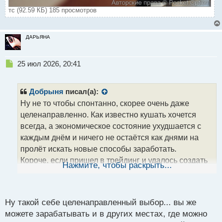
тс (92.59 КБ) 185 просмотров
ДАРЬЯНА
Н
25 июл 2026, 20:41
е
п
р
Добрыня
писал(а):
о
Ну не то чтобы спонтанно, скорее очень даже
ч
целенаправленно. Как известно кушать хочется
и
т
всегда, а экономическое состояние ухудшается с
а
каждым днём и ничего не остаётся как днями на
н
пролёт искать новые способы заработать.
н
Короче, если пришел в трейдинг и удалось создать
ы
Нажмите, чтобы раскрыть...
й
прибыльную тс, то это дорогого стоит.
п
о
с
Ну такой себе целенаправленный выбор... вы же
т
можете зарабатывать и в других местах, где можно