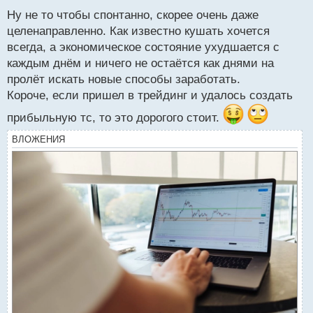
н
Ну не то чтобы спонтанно, скорее очень даже
ы
й
целенаправленно. Как известно кушать хочется
п
всегда, а экономическое состояние ухудшается с
о
каждым днём и ничего не остаётся как днями на
с
пролёт искать новые способы заработать.
т
Короче, если пришел в трейдинг и удалось создать
прибыльную тс, то это дорогого стоит.
ВЛОЖЕНИЯ