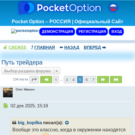
Pocket Option – РОССИЯ | Официальный Сайт
ДЕМОНСТРАЦИЯ
РЕГИСТРАЦИЯ
ВХОД
🍏
СВЕЖЕЕ
⤴️
ГЛАВНАЯ
⬅️
НАЗАД
ВПЕРЕД
➡️
Путь трейдера
Выбор раздела форума
Страница
5
из
7
1
3
4
5
6
7
Пред.
След.
След.
134 поста
…
Олег Иваныч
Н
02 дек 2025, 15:18
е
п
р
big_kopilka
писал(а):
о
Вообще это классно, когда в окружении находятся
ч