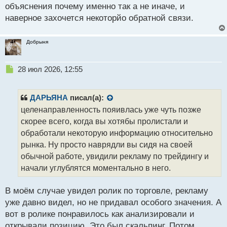
объяснения почему именно так а не иначе, и
наверное захочется некоторйо обратной связи.
Добрыня
Н
28 июл 2026, 12:55
е
п
р
ДАРЬЯНА
писал(а):
о
целенаправленность пояивлась уже чуть позже
ч
скорее всего, когда вы хотябы пролистали и
и
т
обработали некоторую информацию относительно
а
рынка. Ну просто наврядли вы сидя на своей
н
обычной работе, увидили рекламу по трейдингу и
н
начали углублятся моментально в него.
ы
й
п
В моём случае увидел ролик по торговле, рекламу
о
уже давно видел, но не придавал особого значения. А
с
вот в ролике понравилось как анализировали и
т
открывали позицию. Это был скальпинг. Потом