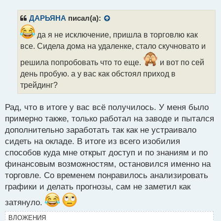
п
р
ДАРЬЯНА
писал(а):
о
ч
да я не исключение, пришла в торговлю как
и
все. Сидела дома на удаленке, стало скучновато и
т
а
решила попробовать что то еще.
и вот по сей
н
день пробую. а у вас как обстоял приход в
н
трейдинг?
ы
й
п
Рад, что в итоге у вас всё получилось. У меня было
о
примерно также, только работал на заводе и пытался
с
дополнительно заработать так как не устраивало
т
сидеть на окладе. В итоге из всего изобилия
способов куда мне открыт доступ и по знаниям и по
финансовым возможностям, остановился именно на
торговле. Со временем понравилось анализировать
графики и делать прогнозы, сам не заметил как
затянуло.
ВЛОЖЕНИЯ