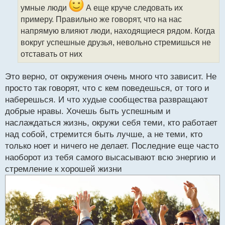
и
умные люди
А еще круче следовать их
т
примеру. Правильно же говорят, что на нас
а
напрямую влияют люди, находящиеся рядом. Когда
н
н
вокруг успешные друзья, невольно стремишься не
ы
отставать от них
й
п
Это верно, от окружения очень много что зависит. Не
о
с
просто так говорят, что с кем поведешься, от того и
т
наберешься. И что худые сообщества развращают
добрые нравы. Хочешь быть успешным и
наслаждаться жизнь, окружи себя теми, кто работает
над собой, стремится быть лучше, а не теми, кто
только ноет и ничего не делает. Последние еще часто
наоборот из тебя самого высасывают всю энергию и
стремление к хорошей жизни