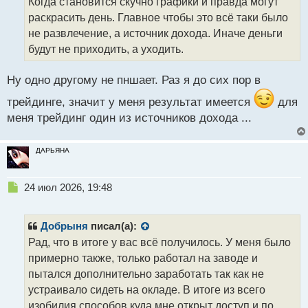
Когда становится скучно графики и правда могут
ч
раскрасить день. Главное чтобы это всё таки было
и
т
не развлечение, а источник дохода. Иначе деньги
а
будут не приходить, а уходить.
н
н
Ну одно другому не пншает. Раз я до сих пор в
ы
й
трейдинге, значит у меня результат имеется
для
п
меня трейдинг один из источников дохода ...
о
с
т
ДАРЬЯНА
Н
24 июл 2026, 19:48
е
п
р
Добрыня
писал(а):
о
Рад, что в итоге у вас всё получилось. У меня было
ч
примерно также, только работал на заводе и
и
т
пытался дополнительно заработать так как не
а
устраивало сидеть на окладе. В итоге из всего
н
изобилия способов куда мне открыт доступ и по