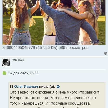
346904495049779 (157.56 КБ) 586 просмотров
Wills Wilde
Н
04 дек 2025, 15:52
е
п
р
Олег Иваныч
писал(а):
о
Это верно, от окружения очень много что зависит.
ч
Не просто так говорят, что с кем поведешься, от
и
т
того и наберешься. И что худые сообщества
а