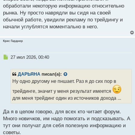
т
обработали некоторую информацию относительно
рынка. Ну просто наврядли вы сидя на своей
обычной работе, увидили рекламу по трейдингу и
начали углублятся моментально в него.
Крис Гарднер
Н
27 июл 2026, 00:40
е
п
р
ДАРЬЯНА
писал(а):
о
Ну одно другому не пншает. Раз я до сих пор в
ч
и
трейдинге, значит у меня результат имеется
т
для меня трейдинг один из источников дохода ...
а
н
н
Да я в целом говорю, для всех кто читает форум.
ы
Много новичков, им надо помогать и подсказывать. А
й
тут они получат для себя полезную информацию и
п
советы.
о