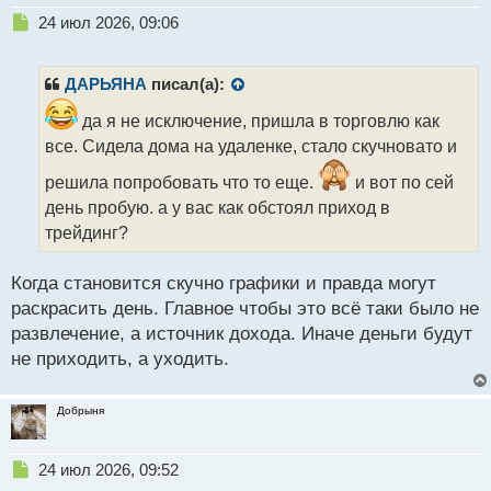
Н
24 июл 2026, 09:06
е
п
р
ДАРЬЯНА
писал(а):
о
ч
да я не исключение, пришла в торговлю как
и
все. Сидела дома на удаленке, стало скучновато и
т
а
решила попробовать что то еще.
и вот по сей
н
день пробую. а у вас как обстоял приход в
н
трейдинг?
ы
й
п
Когда становится скучно графики и правда могут
о
раскрасить день. Главное чтобы это всё таки было не
с
развлечение, а источник дохода. Иначе деньги будут
т
не приходить, а уходить.
Добрыня
Н
24 июл 2026, 09:52
е