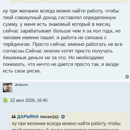
п
о
ну при желании всегда можно найти работу, чтобы
с
твой совокупный доход составлял определенную
т
сумму. у меня есть знакомый который в месяц
сейчас зарабатывает больше чем я за пол года, но
человек именно пашет, и работа не связана с
терйдингом. Просто сейчас именно работать не все
согласны.Сейчас многие хотят просто получать
бешенные деньги ни за что. Но необходимо
понимать, что ничто не дается просто так, и везде
есть свои риски.
Добрыня
Н
22 июл 2026, 16:40
е
п
р
ДАРЬЯНА
писал(а):
о
ну при желании всегда можно найти работу, чтобы
ч