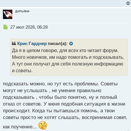
с
т
ДАРЬЯНА
Н
27 июл 2026, 06:28
е
п
р
Крис Гарднер
писал(а):
о
Да я в целом говорю, для всех кто читает форум.
ч
Много новичков, им надо помогать и подсказывать.
и
т
А тут они получат для себя полезную информацию
а
и советы.
н
н
подсказать можно, но тут есть проблемы. Советы
ы
й
могут не услышать , не умение правильно
п
подсказывать , чтобы было понятно, ну и полный
о
отказ от советов. У меня подобная ситуация в жизни
с
происходит. Когда ты пытаешься помочь, а твои
т
советы просто не хотят слышать, воспринимая совет,
как поучение...