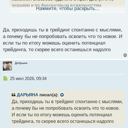
н
знаниям и по финансовым возможностям,
ы
Нажмите, чтобы раскрыть...
й
остановился именно на торговле. Со временем
п
понравилось анализировать графики и делать
о
с
прогнозы, сам не заметил как затянуло.
Да, приходишь ты в трейдинг спонтанно с мыслями,
т
а почему бы не попробовать освоить что то новое. И
если ты по итогу можешь оценить потенциал
трейдинга, то скорее всего останешься надолго
Добрыня
Н
25 июл 2026, 09:34
е
п
р
ДАРЬЯНА
писал(а):
о
Да, приходишь ты в трейдинг спонтанно с мыслями,
ч
а почему бы не попробовать освоить что то новое.
и
т
И если ты по итогу можешь оценить потенциал
а
трейдинга, то скорее всего останешься надолго
н