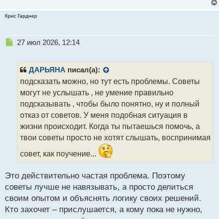
Крис Гарднер
Н
27 июл 2026, 12:14
е
п
р
ДАРЬЯНА
писал(а):
о
подсказать можно, но тут есть проблемы. Советы
ч
могут не услышать , не умение правильно
и
т
подсказывать , чтобы было понятно, ну и полный
а
отказ от советов. У меня подобная ситуация в
н
жизни происходит. Когда ты пытаешься помочь, а
н
твои советы просто не хотят слышать, воспринимая
ы
й
совет, как поучение...
п
о
с
Это действительно частая проблема. Поэтому
т
советы лучше не навязывать, а просто делиться
своим опытом и объяснять логику своих решений.
Кто захочет – прислушается, а кому пока не нужно,