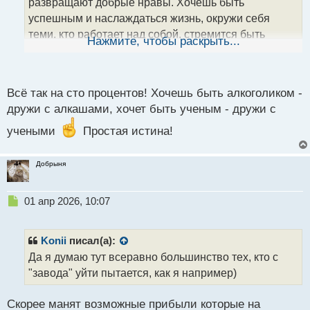
развращают добрые нравы. Хочешь быть
н
успешным и наслаждаться жизнь, окружи себя
н
теми, кто работает над собой, стремится быть
ы
Нажмите, чтобы раскрыть...
й
лучше, а не теми, кто только ноет и ничего не
п
делает. Последние еще часто наоборот из тебя
о
самого высасывают всю энергию и стремление к
с
Всё так на сто процентов! Хочешь быть алкоголиком -
хорошей жизни
т
дружи с алкашами, хочет быть ученым - дружи с
учеными
Простая истина!
Добрыня
Н
01 апр 2026, 10:07
е
п
р
Konii
писал(а):
о
Да я думаю тут всеравно большинство тех, кто с
ч
"завода" уйти пытается, как я например)
и
т
а
Скорее манят возможные прибыли которые на