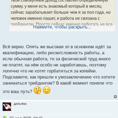
твой совокупный доход составлял определенную
и
т
сумму. у меня есть знакомый который в месяц
а
сейчас зарабатывает больше чем я за пол года, но
н
человек именно пашет, и работа не связана с
н
терйдингом. Просто сейчас именно работать не все
ы
Нажмите, чтобы раскрыть...
й
согласны.Сейчас многие хотят просто получать
п
бешенные деньги ни за что. Но необходимо
о
понимать, что ничто не дается просто так, и везде
с
Всё верно. Опять же высокая зп в основном идёт за
есть свои риски.
т
квалификацию, либо риски/сложность работы, а
если обычная работа, то за физический труд много
не платят, на нём особо не заработаешь, поэтому
логично что не хотят горбатиться за копейки.
Подскажите, как пришли к умозаключению что хотите
заниматься трейдингом? В какой момент поняли что
это ваш путь?
ДАРЬЯНА
Н