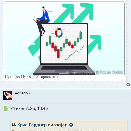
Путь (55.05 КБ) 201 просмотр
ДАРЬЯНА
Н
24 июл 2026, 19:46
е
п
р
Крис Гарднер
писал(а):
о