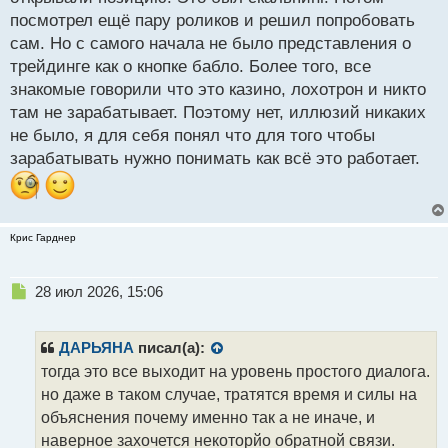
посмотрел ещё пару роликов и решил попробовать
сам. Но с самого начала не было представления о
трейдинге как о кнопке бабло. Более того, все
знакомые говорили что это казино, лохотрон и никто
там не зарабатывает. Поэтому нет, иллюзий никаких
не было, я для себя понял что для того чтобы
зарабатывать нужно понимать как всё это работает.
Крис Гарднер
Н
28 июл 2026, 15:06
е
п
р
ДАРЬЯНА
писал(а):
о
тогда это все выходит на уровень простого диалога.
ч
но даже в таком случае, тратятся время и силы на
и
т
объяснения почему именно так а не иначе, и
а
наверное захочется некоторйо обратной связи.