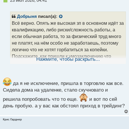
23 июл 2026, 04:41
е
п
р
Добрыня
писал(а):
о
Всё верно. Опять же высокая зп в основном идёт за
ч
квалификацию, либо риски/сложность работы, а
и
т
если обычная работа, то за физический труд много
а
не платят, на нём особо не заработаешь, поэтому
н
логично что не хотят горбатиться за копейки.
н
Подскажите, как пришли к умозаключению что
ы
Нажмите, чтобы раскрыть...
й
хотите заниматься трейдингом? В какой момент
п
поняли что это ваш путь?
о
с
т
да я не исключение, пришла в торговлю как все.
Сидела дома на удаленке, стало скучновато и
решила попробовать что то еще.
и вот по сей
день пробую. а у вас как обстоял приход в трейдинг?
Крис Гарднер