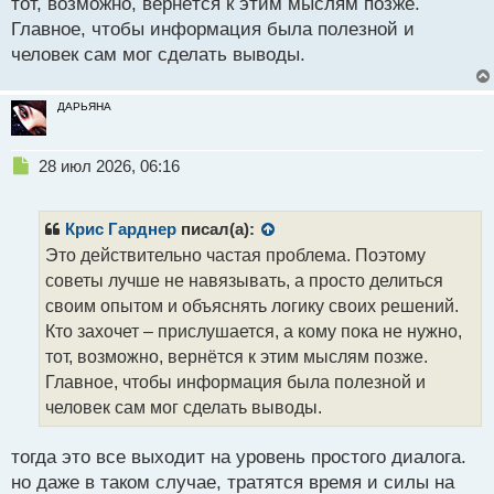
тот, возможно, вернётся к этим мыслям позже.
Главное, чтобы информация была полезной и
человек сам мог сделать выводы.
ДАРЬЯНА
Н
28 июл 2026, 06:16
е
п
р
Крис Гарднер
писал(а):
о
Это действительно частая проблема. Поэтому
ч
советы лучше не навязывать, а просто делиться
и
т
своим опытом и объяснять логику своих решений.
а
Кто захочет – прислушается, а кому пока не нужно,
н
тот, возможно, вернётся к этим мыслям позже.
н
Главное, чтобы информация была полезной и
ы
й
человек сам мог сделать выводы.
п
о
тогда это все выходит на уровень простого диалога.
с
но даже в таком случае, тратятся время и силы на
т