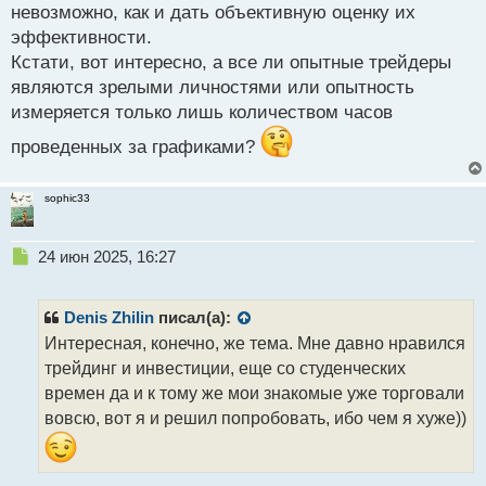
й
невозможно, как и дать объективную оценку их
п
эффективности.
о
Кстати, вот интересно, а все ли опытные трейдеры
с
являются зрелыми личностями или опытность
т
измеряется только лишь количеством часов
проведенных за графиками?
sophic33
Н
24 июн 2025, 16:27
е
п
р
Denis Zhilin
писал(а):
о
Интересная, конечно, же тема. Мне давно нравился
ч
трейдинг и инвестиции, еще со студенческих
и
т
времен да и к тому же мои знакомые уже торговали
а
вовсю, вот я и решил попробовать, ибо чем я хуже))
н
н
ы