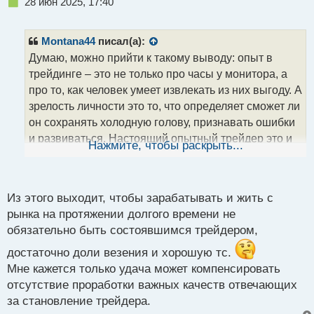
Н
28 июн 2025, 17:40
е
п
р
Montana44
писал(а):
о
Думаю, можно прийти к такому выводу: опыт в
ч
трейдинге – это не только про часы у монитора, а
и
т
про то, как человек умеет извлекать из них выгоду. А
а
зрелость личности это то, что определяет сможет ли
н
он сохранять холодную голову, признавать ошибки
н
и развиваться. Настоящий опытный трейдер это и
ы
Нажмите, чтобы раскрыть...
й
навык, и внутренняя зрелость. Одно без другого
п
долго не живёт. Так что ответ – нет, не все трейдеры
о
являются зрелыми.
с
Из этого выходит, чтобы зарабатывать и жить с
т
рынка на протяжении долгого времени не
обязательно быть состоявшимся трейдером,
достаточно доли везения и хорошую тс.
Мне кажется только удача может компенсировать
отсутствие проработки важных качеств отвечающих
за становление трейдера.