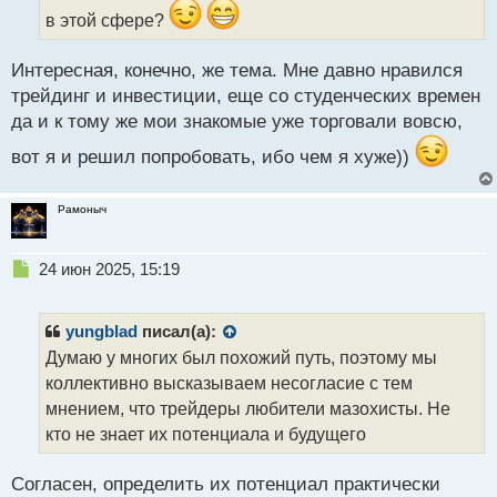
а
в этой сфере?
н
н
ы
Интересная, конечно, же тема. Мне давно нравился
й
трейдинг и инвестиции, еще со студенческих времен
п
да и к тому же мои знакомые уже торговали вовсю,
о
с
вот я и решил попробовать, ибо чем я хуже))
т
Рамоныч
Н
24 июн 2025, 15:19
е
п
р
yungblad
писал(а):
о
Думаю у многих был похожий путь, поэтому мы
ч
коллективно высказываем несогласие с тем
и
т
мнением, что трейдеры любители мазохисты. Не
а
кто не знает их потенциала и будущего
н
н
Согласен, определить их потенциал практически
ы