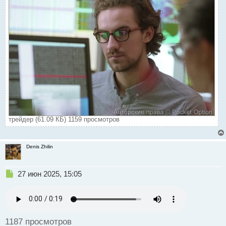
трейдер (61.09 КБ) 1159 просмотров
Denis Zhilin
Н
27 июн 2025, 15:05
е
п
р
о
ч
1187 просмотров