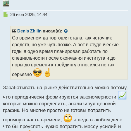
Н
26 июн 2025, 14:44
е
п
р
Denis Zhilin
писал(а):
о
Со временем да торговля стала, как источник
ч
средств, но уже чуть позже. А вот в студенческие
и
т
годы я одно время планировал работать по
а
специальности после окончания института и до
н
поры до времени к трейдингу относился не так
н
ы
серьезно
й
п
Зарабатывать на рынке действительно можно потому,
о
с
что периодически формируются закономерности
т
которые можно определить, анализируя ценовой
график. Но многие просто не готовы потратить
огромную часть времени,
а ведь в любом деле
что бы преуспеть нужно потратить массу усилий и