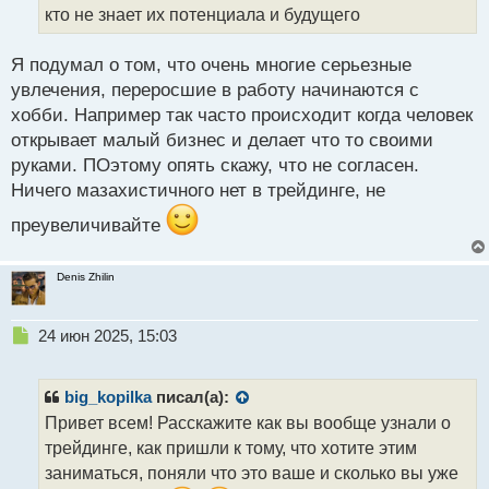
а
кто не знает их потенциала и будущего
н
н
Я подумал о том, что очень многие серьезные
ы
й
увлечения, переросшие в работу начинаются с
п
хобби. Например так часто происходит когда человек
о
открывает малый бизнес и делает что то своими
с
руками. ПОэтому опять скажу, что не согласен.
т
Ничего мазахистичного нет в трейдинге, не
преувеличивайте
Denis Zhilin
Н
24 июн 2025, 15:03
е
п
р
big_kopilka
писал(а):
о
Привет всем! Расскажите как вы вообще узнали о
ч
трейдинге, как пришли к тому, что хотите этим
и
т
заниматься, поняли что это ваше и сколько вы уже