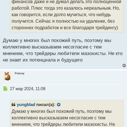
финансов даже и не думал делать это полноценной
и
т
работой. Плюс тогда это казалось нереальным. Но,
а
как говорится, если долго мучиться, что нибудь
н
получится. Сейчас я полностью на удаленке, без
н
сторонних подработок и все благодаря трейдингу)
ы
й
п
Думаю у многих был похожий путь, поэтому мы
о
коллективно высказываем несогласие с тем
с
мнением, что трейдеры любители мазохисты. Не кто
т
не знает их потенциала и будущего
Poloniy
Н
27 мар 2024, 11:08
е
п
р
yungblad
писал(а):
о
Думаю у многих был похожий путь, поэтому мы
ч
коллективно высказываем несогласие с тем
и
т
мнением, что трейдеры любители мазохисты. Не