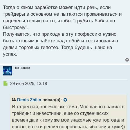
стабильного заработка в трейдинге.
с
Тогда о каком заработке может идти речь, если
т
трейдеры в основном не пытаются прокачиваться и
нацелены только на то, чтобы "срубить бабла по
быстрому".
Получается, что приходя в эту профессию нужно
быть готовым к работе над собой и тестированию
днями торговых гипотез. Тогда будешь шанс на
успех.
big_kopilka
Н
29 июн 2025, 13:18
е
п
р
Denis Zhilin
писал(а):
о
Интересная, конечно, же тема. Мне давно нравился
ч
трейдинг и инвестиции, еще со студенческих
и
т
времен да и к тому же мои знакомые уже торговали
а
вовсю, вот я и решил попробовать, ибо чем я хуже))