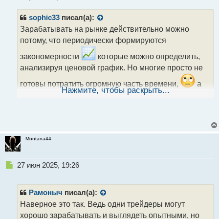
и
т
sophic33
писал(а):
а
н
Зарабатывать на рынке действительно можно
н
потому, что периодически формируются
ы
й
закономерности
которые можно определить,
п
анализируя ценовой график. Но многие просто не
о
с
готовы потратить огромную часть времени,
а
т
Нажмите, чтобы раскрыть...
ведь в любом деле что бы преуспеть нужно
потратить массу усилий и времени
только
потом все эти труды принесут свои плоды.
Montana44
Н
27 июн 2025, 19:26
е
п
р
Рамоныч
писал(а):
о
Наверное это так. Ведь одни трейдеры могут
ч
хорошо зарабатывать и выглядеть опытными, но
и