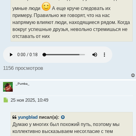
ч
и
умные люди
А еще круче следовать их
т
примеру. Правильно же говорят, что на нас
а
напрямую влияют люди, находящиеся рядом. Когда
н
н
вокруг успешные друзья, невольно стремишься не
ы
отставать от них
й
п
о
с
т
1156 просмотров
_Pumba_
Н
25 ноя 2025, 10:49
е
п
р
yungblad
писал(а):
о
Думаю у многих был похожий путь, поэтому мы
ч
коллективно высказываем несогласие с тем
и