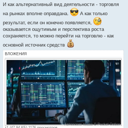
й
И как альтернативный вид деятельности - торговля
п
о
на рынках вполне оправдана.
А как только
с
т
результат, если он конечно появляется,
оказывается ощутимым и перспектива роста
сохраняется, то можно перейти на торговлю - как
основной источник средств
ВЛОЖЕНИЯ
т1 (47.94 КБ) 1176 просмотров