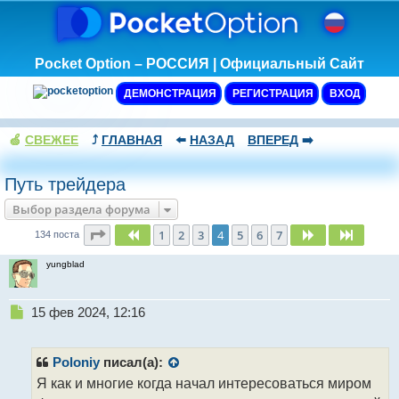
Pocket Option – РОССИЯ | Официальный Сайт
ДЕМОНСТРАЦИЯ
РЕГИСТРАЦИЯ
ВХОД
🍏
СВЕЖЕЕ
⤴️
ГЛАВНАЯ
⬅️
НАЗАД
ВПЕРЕД
➡️
Путь трейдера
Выбор раздела форума
Страница
4
из
7
1
2
3
4
5
6
7
Пред.
След.
След.
134 поста
yungblad
Н
15 фев 2024, 12:16
е
п
р
Poloniy
писал(а):
о
Я как и многие когда начал интересоваться миром
ч