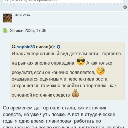
Denis Zhilin
Н
25 июн 2025, 17:36
е
п
р
sophic33
писал(а):
о
И как альтернативный вид деятельности - торговля
ч
и
на рынках вполне оправдана.
А как только
т
а
результат, если он конечно появляется,
н
оказывается ощутимым и перспектива роста
н
сохраняется, то можно перейти на торговлю - как
ы
й
основной источник средств
п
о
с
Со временем да торговля стала, как источник
т
средств, но уже чуть позже. А вот в студенческие
годы я одно время планировал работать по
специальности после окончания института и до поры