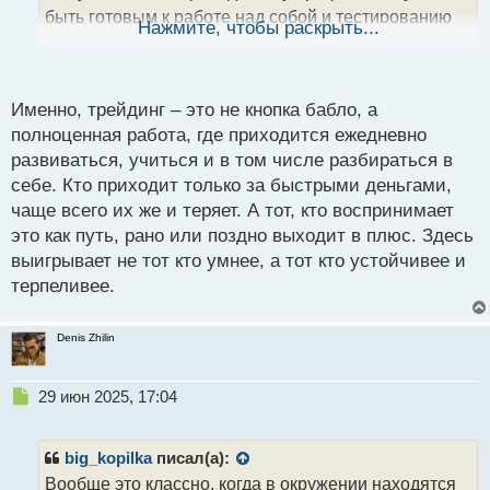
быть готовым к работе над собой и тестированию
ы
Нажмите, чтобы раскрыть...
й
днями торговых гипотез. Тогда будешь шанс на
п
успех.
о
с
Именно, трейдинг – это не кнопка бабло, а
т
полноценная работа, где приходится ежедневно
развиваться, учиться и в том числе разбираться в
себе. Кто приходит только за быстрыми деньгами,
чаще всего их же и теряет. А тот, кто воспринимает
это как путь, рано или поздно выходит в плюс. Здесь
выигрывает не тот кто умнее, а тот кто устойчивее и
терпеливее.
Denis Zhilin
Н
29 июн 2025, 17:04
е
п
р
big_kopilka
писал(а):
о
Вообще это классно, когда в окружении находятся