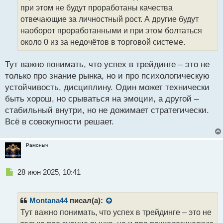
т
при этом не будут проработаны качества
а
отвечающие за личностный рост. А другие будут
н
наоборот проработанными и при этом болтаться
н
около 0 из за недочётов в торговой системе.
ы
й
п
Тут важно понимать, что успех в трейдинге – это не
о
только про знание рынка, но и про психологическую
с
устойчивость, дисциплину. Один может технически
т
быть хорош, но срываться на эмоции, а другой –
стабильный внутри, но не дожимает стратегически.
Всё в совокупности решает.
Рамоныч
Н
28 июн 2025, 10:41
е
п
р
Montana44
писал(а):
о
Тут важно понимать, что успех в трейдинге – это не
ч