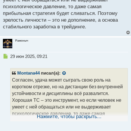
психологическое давление, то даже самая
прибыльная стратегия будет сливаться. Поэтому
зрелость личности – это не дополнение, а основа
стабильного заработка в трейдинге.
Рамоныч
Н
29 июн 2025, 09:21
е
п
р
Montana44
писал(а):
о
Согласен, удача может сыграть свою роль на
ч
коротком отрезке, но на дистанции без внутренней
и
т
устойчивости и дисциплины всё развалится.
а
Хорошая ТС – это инструмент, но если человек не
н
умеет с ней обращаться или не выдерживает
н
психологическое давление, то даже самая
ы
Нажмите, чтобы раскрыть...
й
прибыльная стратегия будет сливаться. Поэтому
п
зрелость личности – это не дополнение, а основа
о