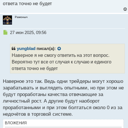
ответа точно не будет
Рамоныч
Н
27 июн 2025, 09:56
е
п
р
yungblad
писал(а):
о
Наверное я не смогу ответить на этот вопрос.
ч
Вероятно тут все от случая к случаю и единого
и
т
ответа точно не будет
а
н
Наверное это так. Ведь одни трейдеры могут хорошо
н
зарабатывать и выглядеть опытными, но при этом не
ы
й
будут проработаны качества отвечающие за
п
личностный рост. А другие будут наоборот
о
проработанными и при этом болтаться около 0 из за
с
недочётов в торговой системе.
т
ВЛОЖЕНИЯ