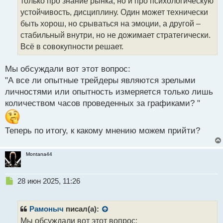
только про знание рынка, но и про психологическую
и
т
устойчивость, дисциплину. Один может технически
а
быть хорош, но срываться на эмоции, а другой –
н
стабильный внутри, но не дожимает стратегически.
н
Всё в совокупности решает.
ы
й
п
Мы обсуждали вот этот вопрос:
о
"А все ли опытные трейдеры являются зрелыми
с
личностями или опытность измеряется только лишь
т
количеством часов проведенных за графиками? "
Теперь по итогу, к какому мнению можем прийти?
Montana44
Н
28 июн 2025, 11:26
е
п
р
Рамоныч
писал(а):
о
Мы обсуждали вот этот вопрос: