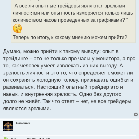
ч
"А все ли опытные трейдеры являются зрелыми
и
т
личностями или опытность измеряется только лишь
а
количеством часов проведенных за графиками? "
н
н
ы
Теперь по итогу, к какому мнению можем прийти?
й
п
Думаю, можно прийти к такому выводу: опыт в
о
с
трейдинге – это не только про часы у монитора, а про
т
то, как человек умеет извлекать из них выгоду. А
зрелость личности это то, что определяет сможет ли
он сохранять холодную голову, признавать ошибки и
развиваться. Настоящий опытный трейдер это и
навык, и внутренняя зрелость. Одно без другого
долго не живёт. Так что ответ – нет, не все трейдеры
являются зрелыми.
Рамоныч