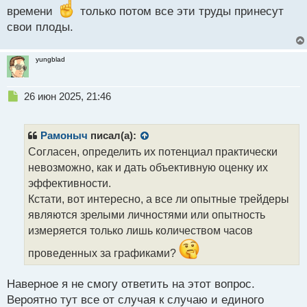
времени
только потом все эти труды принесут
свои плоды.
yungblad
Н
26 июн 2025, 21:46
е
п
р
Рамоныч
писал(а):
о
Согласен, определить их потенциал практически
ч
невозможно, как и дать объективную оценку их
и
т
эффективности.
а
Кстати, вот интересно, а все ли опытные трейдеры
н
являются зрелыми личностями или опытность
н
измеряется только лишь количеством часов
ы
й
проведенных за графиками?
п
о
с
Наверное я не смогу ответить на этот вопрос.
т
Вероятно тут все от случая к случаю и единого