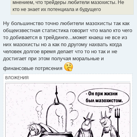
т
мнением, что трейдеры любители мазохисты. Не
а
кто не знает их потенциала и будущего
н
н
Ну большинство точно любители мазохисты так как
ы
й
общеизвестная статистика говорит что мало кто чего
п
то добивается в трейдинге...может кнаеш не все из
о
них мазохисты но а как по другому нахвать когда
с
человек долгое время делает что то но так и не
т
достигает при этом получая моральные и
финансовые потрясения
ВЛОЖЕНИЯ