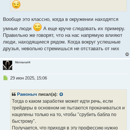
н
н
ы
й
Вообще это классно, когда в окружении находятся
п
о
умные люди
А еще круче следовать их примеру.
с
Правильно же говорят, что на нас напрямую влияют
т
люди, находящиеся рядом. Когда вокруг успешные
друзья, невольно стремишься не отставать от них
Montana44
Н
29 июн 2025, 15:06
е
п
р
Рамоныч
писал(а):
о
Тогда о каком заработке может идти речь, если
ч
трейдеры в основном не пытаются прокачиваться и
и
т
нацелены только на то, чтобы "срубить бабла по
а
быстрому".
н
Получается, что приходя в эту профессию нужно
н