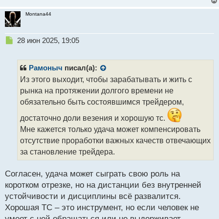
Montana44
Н
28 июн 2025, 19:05
е
п
р
Рамоныч
писал(а):
о
Из этого выходит, чтобы зарабатывать и жить с
ч
рынка на протяжении долгого времени не
и
т
обязательно быть состоявшимся трейдером,
а
достаточно доли везения и хорошую тс.
н
н
Мне кажется только удача может компенсировать
ы
отсутствие проработки важных качеств отвечающих
й
за становление трейдера.
п
о
с
Согласен, удача может сыграть свою роль на
т
коротком отрезке, но на дистанции без внутренней
устойчивости и дисциплины всё развалится.
Хорошая ТС – это инструмент, но если человек не
умеет с ней обращаться или не выдерживает