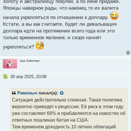
золоту и австралийцу покупки, а по йене продажи.
Японцы наверное рады, что наконец то их валюта
начала укрепляться по отношению к доллару.
Кстати, а вы как считаете, будет ли девальвация
доллара идти на протяжении всего года или это
только временное явление, и скоро начнёт
укрепляться?
Izya Zukerman
Н
30 апр 2025, 20:08
е
п
р
Рамоныч
писал(а):
о
Ситуация действительно сложная. Такая политика
ч
вероятно приведет к рецессии. Её риск в этом году
и
т
уже составляет 68% и прибавляется на новостях об
а
ответных пошлинах Китая на США.
н
Тем временем доходность 10 летних облигаций
н