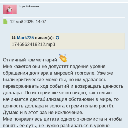
все чаще выглядит деструктивной. Центробанки,
Izya Zukerman
инвестиционные фонды и частные инвесторы все
меньше рассматривают доллар как инструмент
защиты от рисков, видя в нем источник внутренней
Н
12 май 2025, 14:07
е
политической нестабильности.
п
Дополнительный удар по доверию нанесла
р
Mark725
писал(а):
динамика валютных рынков. В то время как ранее
о
1746962419212.mp3
ч
падение американских акций сопровождалось
и
ростом котировок казначейских облигаций –
т
Отличный комментарий
типичный переток в активы "тихой гавани", – теперь
а
Мне кажется они не допустят падения уровня
оба сегмента демонстрируют одновременное
н
н
обращения доллара в мировой торговле. Уже же
снижение. Это вызывает тревогу, поскольку
ы
были критические моменты, но им удавалось
свидетельствует об отказе рынков от
й
переворачивать ход событий и возвращать ценность
использования доллара в качестве универсального
п
доллара. По истории же четко видно, как только
стабилизирующего фактора.
о
с
начинается дестабилизация обстановки в мире, то
Особую обеспокоенность вызывает скорость и
т
ценность доллара и золота стремительно растёт.
синхронность происходящих изменений. За
Думаю и в этот раз не исключение.
короткий период времени наблюдается укрепление
Мне понравилась цитата одного экономиста и чтобы
валют Восточной Азии, валютные интервенции для
понять её суть, не нужно разбираться в уровне
сдерживания избыточного укрепления, отток