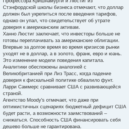
Профессора Кришнамурти и Люстиг из
Стэнфордской школы бизнеса отмечают, что доллар
должен был укрепиться после введения тарифов,
однако он упал, что свидетельствует об утрате
доверия к американским активам.
Ханно Люстиг заключает, что инвесторы больше не
готовы переплачивать за американские облигации.
Впервые за долгое время во время кризисов рынки
уходят не в доллар, а в золото, франк, евро и юань.
Это изменение модели поведения капитала.
Аналитики обеспокоены аналогией с
Великобританией при Лиз Трасс, когда падение
доверия к фискальной политике обвалило фунт.
Ларри Саммерс сравнивает США с развивающейся
страной.
Агентство Moody's отмечает, что даже при
оптимистичных сценариях бюджетный дефицит США
будет расти, а возможности заимствований –
снижаться. Способность США финансировать себя
дешево больше не гарантирована.