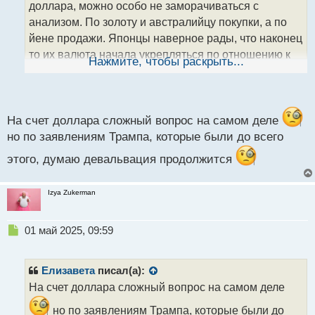
т
доллара, можно особо не заморачиваться с
а
анализом. По золоту и австралийцу покупки, а по
н
йене продажи. Японцы наверное рады, что наконец
н
то их валюта начала укрепляться по отношению к
ы
Нажмите, чтобы раскрыть...
й
доллару.
п
Кстати, а вы как считаете, будет ли девальвация
о
с
доллара идти на протяжении всего года или это
т
На счет доллара сложный вопрос на самом деле
только временное явление, и скоро начнёт
но по заявлениям Трампа, которые были до всего
укрепляться?
этого, думаю девальвация продолжится
Izya Zukerman
Н
01 май 2025, 09:59
е
п
р
Елизавета
писал(а):
о
На счет доллара сложный вопрос на самом деле
ч
и
но по заявлениям Трампа, которые были до