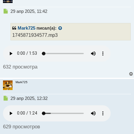
Н
29 апр 2025, 11:42
е
п
р
Mark725
писал(а):
о
1745871934577.mp3
ч
и
т
а
н
н
632 просмотра
ы
й
п
Mark725
о
с
т
Н
29 апр 2025, 12:32
е
п
р
о
ч
629 просмотров
и