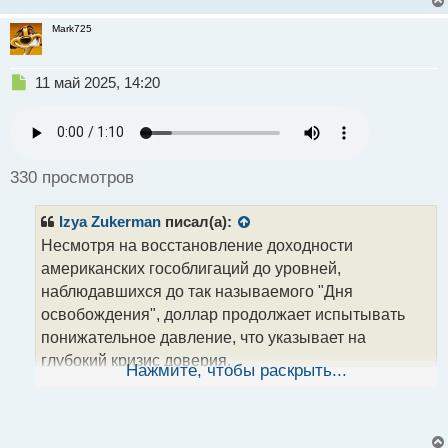
Mark725
Н
11 май 2025, 14:20
е
п
р
о
ч
330 просмотров
и
т
Izya Zukerman
писал(а):
а
н
Несмотря на восстановление доходности
н
американских гособлигаций до уровней,
ы
наблюдавшихся до так называемого "Дня
й
освобождения", доллар продолжает испытывать
п
о
понижательное давление, что указывает на
с
глубокий кризис доверия.
т
Нажмите, чтобы раскрыть...
Риторика администрации Трампа, изначально
направленная на поддержку национальной
экономики, в глазах международных инвесторов