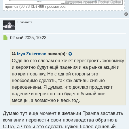
прогноз (30.78 КБ) 489 просмотров
Елизавета
Н
02 май 2025, 10:23
е
п
р
Izya Zukerman
писал(а):
о
Судя по его словам он хочет перестроить экономику
ч
и вероятно будут ещё падения и на рынке акций и
и
т
по крипторынку. Но с одной стороны это
а
необходимо сделать, так как активы сильно
н
переоценены. Я думаю, что доллар продолжит
н
падение и вероятно это будет в ближайшие
ы
й
месяцы, а возможно и весь год.
п
о
Думаю тут еще момент в желании Трампа заставить
с
компании перенести свои производства обратно в
т
США, а чтобы это сделать нужен более дешевый