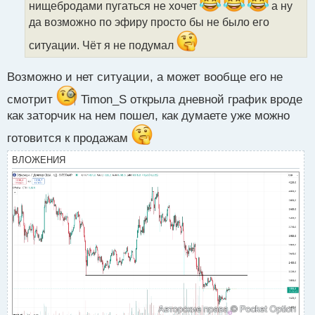
и
страну на плаву, тем более если оставит Пауэлла.
нищебродами пугаться не хочет
а ну
т
да возможно по эфиру просто бы не было его
а
н
ситуации. Чёт я не подумал
н
ы
Возможно и нет ситуации, а может вообще его не
й
п
смотрит
Timon_S открыла дневной график вроде
о
как заторчик на нем пошел, как думаете уже можно
с
т
готовится к продажам
ВЛОЖЕНИЯ