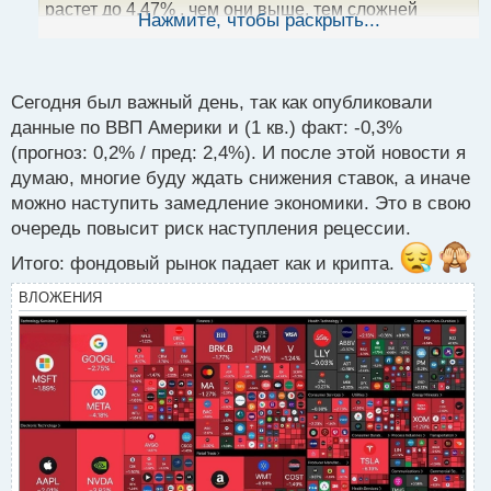
растет до 4,47% , чем они выше, тем сложней
ы
Нажмите, чтобы раскрыть...
й
перезанимать. Также стоит отметить, что рынки
п
стремительно теряют доверие к активам Америки,
о
что в итоге может привести не просто к
с
Сегодня был важный день, так как опубликовали
девальвации доллара,а к ускорению процесса
т
данные по ВВП Америки и (1 кв.) факт: -0,3%
дедолларизации.
(прогноз: 0,2% / пред: 2,4%). И после этой новости я
Ещё и индекс страха на биржах прибавляет по
думаю, многие буду ждать снижения ставок, а иначе
2,6%, пять дней подряд и уже составил 54%.
можно наступить замедление экономики. Это в свою
В такой ситуации один неверный шаг Трампа может
очередь повысит риск наступления рецессии.
привести к печальным последствиям, поэтому я
надеюсь, что они понимают что делают и у них есть
Итого: фондовый рынок падает как и крипта.
специалисты которые держат все под контролем.
ВЛОЖЕНИЯ