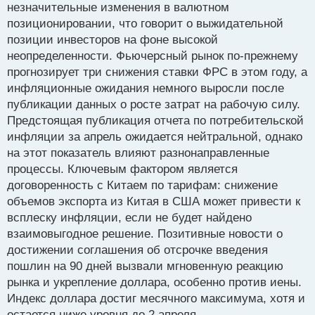
о
расценивается как возвращение к "нормальности",
незначительные изменения в валютном
ч
а скорее как временное сжатие ликвидности или
позиционировании, что говорит о выжидательной
и
техническая коррекция. Концепция "доллара как
т
позиции инвесторов на фоне высокой
а
убежища" теряет актуальность, особенно в
неопределенности. Фьючерсный рынок по-прежнему
н
Азиатском регионе, который формирует
прогнозирует три снижения ставки ФРС в этом году, а
н
собственную, независимую валютную политику.
инфляционные ожидания немного выросли после
ы
То, что казалось временной реакцией на тарифную
й
публикации данных о росте затрат на рабочую силу.
п
эскалацию, превращается в системный сдвиг в
Предстоящая публикация отчета по потребительской
о
восприятии доллара. Под угрозой не только
инфляции за апрель ожидается нейтральной, однако
с
стоимость валюты, но и ее роль в мировой
на этот показатель влияют разнонаправленные
т
финансовой системе. Политика Трампа разрушает
процессы. Ключевым фактором является
архитектуру долларовой гегемонии, подрывая
договоренность с Китаем по тарифам: снижение
доверие к долгосрочной финансовой устойчивости
объемов экспорта из Китая в США может привести к
США.
всплеску инфляции, если не будет найдено
Нынешняя нестабильность ускоряет процесс,
взаимовыгодное решение. Позитивные новости о
ранее казавшийся лишь теоретическим:
достижении соглашения об отсрочке введения
ослабление лидерства США в мировой
пошлин на 90 дней вызвали мгновенную реакцию
финансовой системе. Имена, такие как Citadel и
рынка и укрепление доллара, особенно против иены.
Джейми Даймон из J.P.Morgan Chase,
Индекс доллара достиг месячного максимума, хотя и
подтверждают это.
остается ниже уровня до 2 апреля.