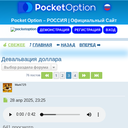
Pocket Option – РОССИЯ | Официальный Сайт
ДЕМОНСТРАЦИЯ
РЕГИСТРАЦИЯ
ВХОД
🍏
СВЕЖЕЕ
⤴️
ГЛАВНАЯ
⬅️
НАЗАД
ВПЕРЕД
➡️
Девальвация доллара
Выбор раздела форума
1
2
3
4
Пред.
След.
След.
76 постов
Mark725
Н
28 апр 2025, 23:25
е
п
р
о
ч
641 просмотр