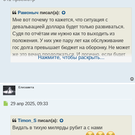
и
т
Рамоныч
писал(а):
а
н
Мне вот почему то кажется, что ситуация с
н
девальвацией доллара будет только развиваться.
ы
Судя по отчётам им нужно как то выходить из
й
положения. У них уже пару лет как обслуживание
п
о
гос долга превышает бюджет на оборонку. Не может
с
же это вечно продолжаться. И логично, если будет
т
Нажмите, чтобы раскрыть...
падение курса доллара,а фондовый рынок пойдет в
рост, но пока не понятно за счёт чего..
На мой взгляд, либо девальвация, либо дефолт по
гособлигациям, но тогда это приведет к еще более
Елизавета
резкому падению курса. И кстати рынки уже
реагируют: индекс доллара снижается. Очевидно
же, что их экономика не справляется с
Н
29 апр 2025, 09:33
е
обслуживанием долга при текущих ставках.
п
Вероятно, долг будут списывать через инфляцию и
р
Timon_S
писал(а):
ослабление валюты.
о
Видать в тихую милярды рубит а с нами
ч
Мне кажется Трампу хватит опыта чтобы удержать