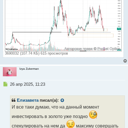
3690032 (107.74 КБ) 615 просмотров
Izya Zukerman
Н
26 апр 2025, 11:23
е
п
р
Елизавета
писал(а):
о
И все таки думаю, что на данный момент
ч
и
инвестировать в золото уже поздно
т
а
спекулировать на нем да
максиму совершать