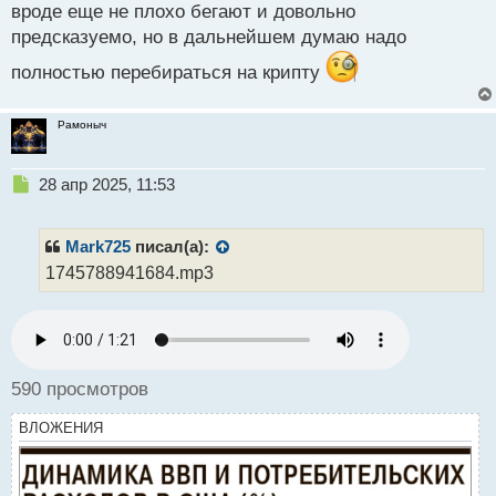
вроде еще не плохо бегают и довольно
предсказуемо, но в дальнейшем думаю надо
полностью перебираться на крипту
Рамоныч
Н
28 апр 2025, 11:53
е
п
р
Mark725
писал(а):
о
1745788941684.mp3
ч
и
т
а
н
н
590 просмотров
ы
й
ВЛОЖЕНИЯ
п
о
с