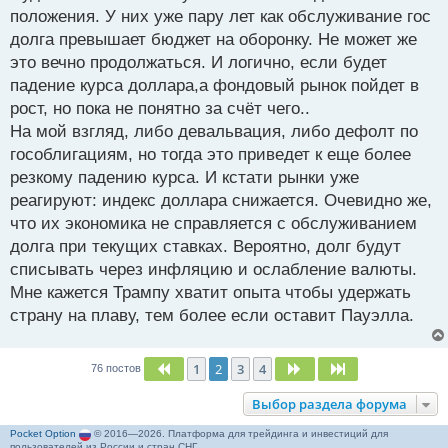
положения. У них уже пару лет как обслуживание гос
долга превышает бюджет на оборонку. Не может же
это вечно продолжаться. И логично, если будет
падение курса доллара,а фондовый рынок пойдет в
рост, но пока не понятно за счёт чего..
На мой взгляд, либо девальвация, либо дефолт по
гособлигациям, но тогда это приведет к еще более
резкому падению курса. И кстати рынки уже
реагируют: индекс доллара снижается. Очевидно же,
что их экономика не справляется с обслуживанием
долга при текущих ставках. Вероятно, долг будут
списывать через инфляцию и ослабление валюты.
Мне кажется Трампу хватит опыта чтобы удержать
страну на плаву, тем более если оставит Пауэлла.
1
2
3
4
Пред.
След.
След.
76 постов
Выбор раздела форума
Pocket Option
© 2016—2026. Платформа для трейдинга и инвестиций для
пользователей из России и стран СНГ.