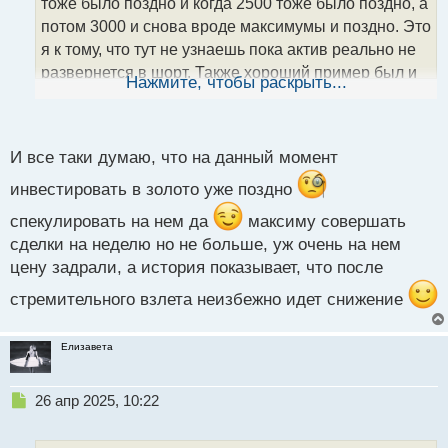
т
тоже было поздно и когда 2500 тоже было поздно, а
а
потом 3000 и снова вроде максимумы и поздно. Это
н
я к тому, что тут не узнаешь пока актив реально не
н
развернется в шорт. Также хороший пример был и
ы
Нажмите, чтобы раскрыть...
й
по биткоину. Поэтому на мой взгляд тут только
п
искать способы диверсификации своих позиций,
о
чтобы не было обидно, если вложился в один актив,
с
И все таки думаю, что на данный момент
т
а он потом рухнул.
инвестировать в золото уже поздно
спекулировать на нем да
максиму совершать
сделки на неделю но не больше, уж очень на нем
цену задрали, а история показывает, что после
стремительного взлета неизбежно идет снижение
Елизавета
Н
26 апр 2025, 10:22
е
п