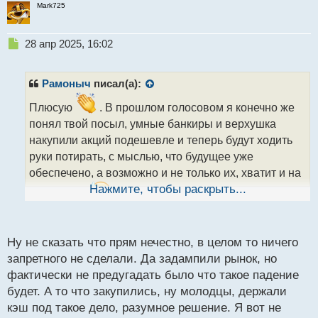
Mark725
Н
28 апр 2025, 16:02
е
п
р
Рамоныч
писал(а):
о
ч
Плюсую
. В прошлом голосовом я конечно же
и
понял твой посыл, умные банкиры и верхушка
т
накупили акций подешевле и теперь будут ходить
а
руки потирать, с мыслью, что будущее уже
н
н
обеспечено, а возможно и не только их, хватит и на
ы
Нажмите, чтобы раскрыть...
правнуков.
Что тут сказать, кто как может, так и
й
п
зарабытывает. Хоть и нечестно, но все равно.
о
с
Ну не сказать что прям нечестно, в целом то ничего
т
запретного не сделали. Да задампили рынок, но
фактически не предугадать было что такое падение
будет. А то что закупились, ну молодцы, держали
кэш под такое дело, разумное решение. Я вот не