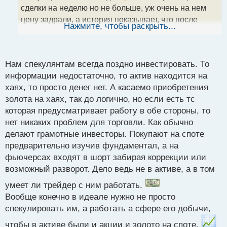
н
сделки на неделю но не больше, уж очень на нем
н
цену задрали, а история показывает, что после
ы
Нажмите, чтобы раскрыть...
стремительного взлета неизбежно идет снижение
й
п
о
с
Нам спекулянтам всегда поздно инвестировать. То
т
информации недостаточно, то актив находится на
хаях, то просто денег нет. А касаемо приобретения
золота на хаях, так до логично, но если есть тс
которая предусматривает работу в обе стороны, то
нет никаких проблем для торговли. Как обычно
делают грамотные инвесторы. Покупают на споте
предварительно изучив фундаментал, а на
фьючерсах входят в шорт забирая коррекции или
возможный разворот. Дело ведь не в активе, а в том
умеет ли трейдер с ним работать.
Вообще конечно в идеале нужно не просто
спекулировать им, а работать а сфере его добычи,
чтобы в активе были и акции и золото на споте.