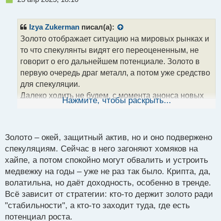
е
п
р
Izya Zukerman
писал(а):
о
Золото отображает ситуацию на мировых рынках и
ч
то что спекулянты видят его переоцененным, не
и
т
говорит о его дальнейшем потенциале. Золото в
а
первую очередь драг металл, а потом уже средство
н
для спекуляции.
н
Далеко ходить не будем, с момента анонса новых
ы
Нажмите, чтобы раскрыть...
й
пошлин на импорт от Дональда Трампа. Биткоин
п
подешевел на 16.7%. Максимальная просадка
о
курса BTC составила 26.7%, то есть сейчас
с
Золото – окей, защитный актив, но и оно подвержено
криптовалюта неплохо восстановилась.
т
спекуляциям. Сейчас в него загоняют хомяков на
Золото за тот же период подорожало 12.9%,
хайпе, а потом спокойно могут обвалить и устроить
серебро упало на 4.8%, а индекс доллара снизился
медвежку на годы – уже не раз так было. Крипта, да,
на 4.8%.
волатильна, но даёт доходность, особенно в тренде.
Индексы S&P500 и Nasdaq обесценились на 13.8 и
Всё зависит от стратегии: кто-то держит золото ради
17.5% соответственно. Вот такая ситуация,не вижу
"стабильности", а кто-то заходит туда, где есть
смысла говорить о мировой инфляции, процентных
потенциал роста.
ставках и самое главное о золотовалютных запасах