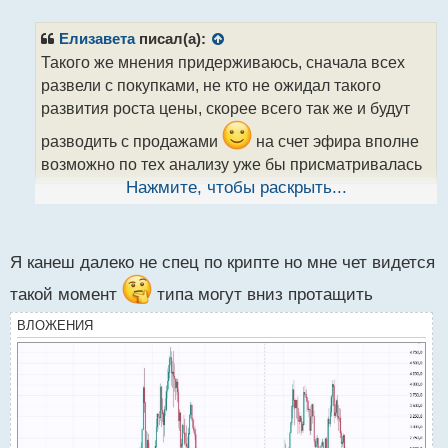
п
р
Елизавета
писал(а):
о
Такого же мнения придерживаюсь, сначала всех
ч
развели с покупками, не кто не ожидал такого
и
т
развития роста цены, скорее всего так же и будут
а
разводить с продажами
на счет эфира вполне
н
н
возможно по тех анализу уже бы присматривалась
ы
к покупкам , может еще чуток просядет, где то до
Нажмите, чтобы раскрыть...
й
п
нижней зоны
о
с
Я канеш далеко не спец по крипте но мне чет видется
т
такой момент
типа могут вниз протащить
ВЛОЖЕНИЯ