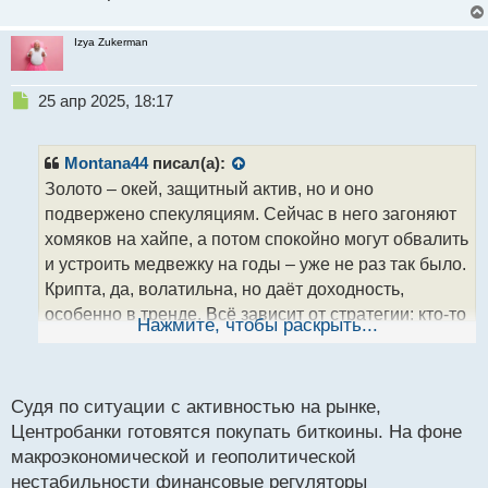
и стандарте. Шортить золото 5-7 лет это равно как
Izya Zukerman
обесценивать свои же валюты и резервы. Если не
будет никаких кризисов и мировая инфляция будет
стабильной, то приобретение гос долга страны с
Н
25 апр 2025, 18:17
е
кредитным рейтингом ААА, будет куда лучше чем
п
крипта, которая ничем не обеспечена. Спекулянту
р
Montana44
писал(а):
достаточно нажать кнопочку покупки эфира и
о
Золото – окей, защитный актив, но и оно
ч
увидеть зелёный p&l чтобы радоваться и считать
подвержено спекуляциям. Сейчас в него загоняют
и
свое действие крутой инвестицией. В то время как
т
хомяков на хайпе, а потом спокойно могут обвалить
фин.структуры будут равно обратного мнения, так
а
и устроить медвежку на годы – уже не раз так было.
как изучили весь фундаментал, просчитали
н
Крипта, да, волатильна, но даёт доходность,
н
рентабельность инвестиций и нашли лучшее
особенно в тренде. Всё зависит от стратегии: кто-то
ы
решение.
Нажмите, чтобы раскрыть...
й
держит золото ради "стабильности", а кто-то
п
заходит туда, где есть потенциал роста.
о
с
Судя по ситуации с активностью на рынке,
т
Центробанки готовятся покупать биткоины. На фоне
макроэкономической и геополитической
нестабильности финансовые регуляторы