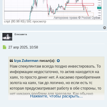
cript (80.98 КБ) 591 просмотр
Елизавета
Н
27 апр 2025, 10:58
е
п
р
Izya Zukerman
писал(а):
о
Нам спекулянтам всегда поздно инвестировать. То
ч
информации недостаточно, то актив находится на
и
т
хаях, то просто денег нет. А касаемо приобретения
а
золота на хаях, так до логично, но если есть тс
н
которая предусматривает работу в обе стороны, то
н
нет никаких проблем для торговли. Как обычно
ы
Нажмите, чтобы раскрыть...
й
делают грамотные инвесторы. Покупают на споте
п
предварительно изучив фундаментал, а на