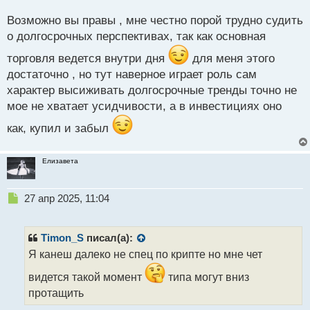
о
фьючерсах входят в шорт забирая коррекции или
с
Возможно вы правы , мне честно порой трудно судить
возможный разворот. Дело ведь не в активе, а в том
т
о долгосрочных перспективах, так как основная
умеет ли трейдер с ним работать.
торговля ведется внутри дня
для меня этого
Вообще конечно в идеале нужно не просто
достаточно , но тут наверное играет роль сам
спекулировать им, а работать а сфере его добычи,
характер высиживать долгосрочные тренды точно не
чтобы в активе были и акции и золото на споте.
мое не хватает усидчивости, а в инвестициях оно
как, купил и забыл
Елизавета
Н
27 апр 2025, 11:04
е
п
р
Timon_S
писал(а):
о
Я канеш далеко не спец по крипте но мне чет
ч
и
видется такой момент
типа могут вниз
т
протащить
а
н