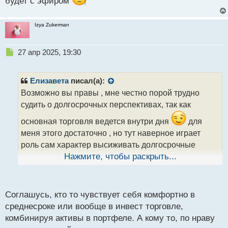
будет с эфиром
с
т
Izya Zukerman
Н
27 апр 2025, 19:30
е
п
р
Елизавета
писал(а):
о
Возможно вы правы , мне честно порой трудно
ч
судить о долгосрочных перспективах, так как
и
т
основная торговля ведется внутри дня
для
а
меня этого достаточно , но тут наверное играет
н
н
роль сам характер высиживать долгосрочные
ы
тренды точно не мое не хватает усидчивости, а в
Нажмите, чтобы раскрыть...
й
п
инвестициях оно как, купил и забыл
о
с
Соглашусь, кто то чувствует себя комфортно в
т
среднесроке или вообще в инвест торговле,
комбинируя активы в портфеле. А кому то, по нраву