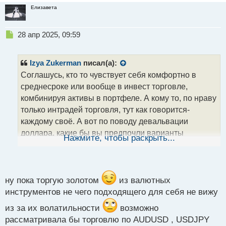
Елизавета
Н
28 апр 2025, 09:59
е
п
р
Izya Zukerman
писал(а):
о
Соглашусь, кто то чувствует себя комфортно в
ч
среднесроке или вообще в инвест торговле,
и
т
комбинируя активы в портфеле. А кому то, по нраву
а
только интрадей торговля, тут как говорится-
н
каждому своё. А вот по поводу девальвации
н
доллара, какие бы вы предпочли варианты
ы
Нажмите, чтобы раскрыть...
й
инструментов в рамках интрадей торговли с учётом
п
ослабления доллара?
о
с
т
ну пока торгую золотом
из валютных
инструментов не чего подходящего для себя не вижу
из за их волатильности
возможно
рассматривала бы торговлю по AUDUSD , USDJPY