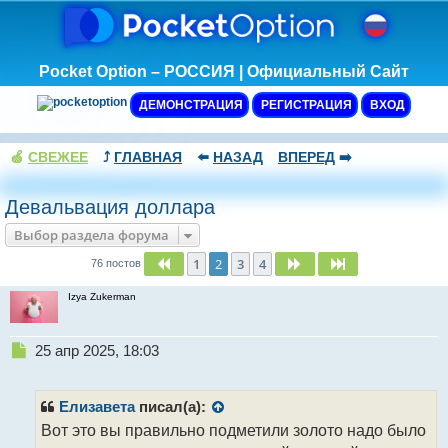
Pocket Option – РОССИЯ | Официальный Сайт
ДЕМОНСТРАЦИЯ
РЕГИСТРАЦИЯ
ВХОД
🍏
СВЕЖЕЕ
⤴️
ГЛАВНАЯ
⬅️
НАЗАД
ВПЕРЕД
➡️
Девальвация доллара
Выбор раздела форума
1
2
3
4
Пред.
След.
След.
76 постов
Izya Zukerman
Н
25 апр 2025, 18:03
е
п
р
Елизавета
писал(а):
о
Вот это вы правильно подметили золото надо было
ч