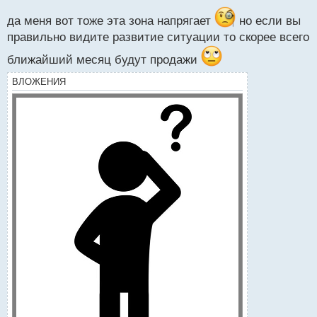
н
да меня вот тоже эта зона напрягает
но если вы
ы
правильно видите развитие ситуации то скорее всего
й
п
ближайший месяц будут продажи
о
с
ВЛОЖЕНИЯ
т