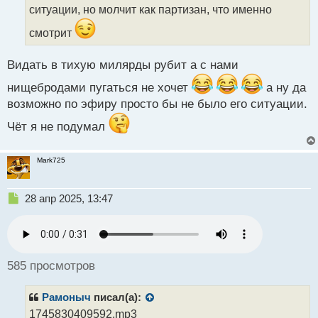
н
ситуации, но молчит как партизан, что именно
ы
смотрит
й
п
о
Видать в тихую милярды рубит а с нами
с
т
нищебродами пугаться не хочет
а ну да
возможно по эфиру просто бы не было его ситуации.
Чёт я не подумал
Mark725
Н
28 апр 2025, 13:47
е
п
р
о
ч
585 просмотров
и
т
Рамоныч
писал(а):
а
н
1745830409592.mp3