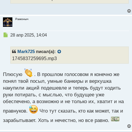
н
ы
й
п
Рамоныч
о
с
Н
28 апр 2025, 14:04
т
е
п
р
Mark725
писал(а):
о
1745837259695.mp3
ч
и
т
Плюсую
. В прошлом голосовом я конечно же
а
понял твой посыл, умные банкиры и верхушка
н
н
накупили акций подешевле и теперь будут ходить
ы
руки потирать, с мыслью, что будущее уже
й
обеспечено, а возможно и не только их, хватит и на
п
о
правнуков.
Что тут сказать, кто как может, так и
с
т
зарабытывает. Хоть и нечестно, но все равно.