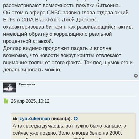
рассматривают возможность покупки биткоина.
Об этом в эфире CNBC заявил глава отдела акций
ETFs в США BlackRock Джей Джекобс,
охарактеризовав биткоин, как развивающийся актив,
имеющий обратную корреляцию с реальной
процентной ставкой.
Доллар видимо продолжит падать и вполне
возможно, что новости вокруг крипты отвлекают
внимание толпы от этого факта. Так под шумок его и
девальвировать можно.
Елизавета
Н
26 апр 2025, 10:12
е
п
р
Izya Zukerman
писал(а):
о
А так всегда думаешь, вот нужно было раньше, а
ч
сейчас уже поздно. Золото когда было на 2000,
и