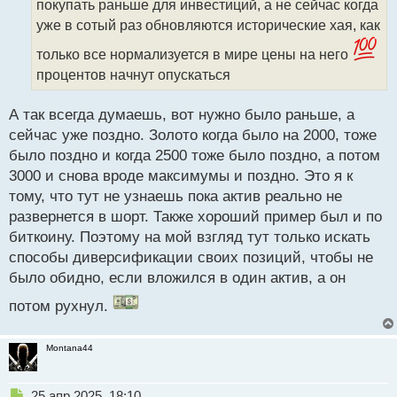
покупать раньше для инвестиций, а не сейчас когда
и
т
уже в сотый раз обновляются исторические хая, как
а
только все нормализуется в мире цены на него
н
н
процентов начнут опускаться
ы
й
А так всегда думаешь, вот нужно было раньше, а
п
сейчас уже поздно. Золото когда было на 2000, тоже
о
с
было поздно и когда 2500 тоже было поздно, а потом
т
3000 и снова вроде максимумы и поздно. Это я к
тому, что тут не узнаешь пока актив реально не
развернется в шорт. Также хороший пример был и по
биткоину. Поэтому на мой взгляд тут только искать
способы диверсификации своих позиций, чтобы не
было обидно, если вложился в один актив, а он
потом рухнул.
Montana44
Н
25 апр 2025, 18:10