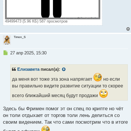
49499473 (5.96 КБ) 587 просмотров
Timon_S
Н
27 апр 2025, 15:30
е
п
р
Елизавета
писал(а):
о
ч
да меня вот тоже эта зона напрягает
но если
и
вы правильно видите развитие ситуации то скорее
т
а
всего ближайший месяц будут продажи
н
н
Здесь бы Фримен помог эт он спец по крипте но чёт
ы
он толи отдыхает от торгов толи лень делиться со
й
п
своим видением. Так что сами посмотрим что в итоге
о