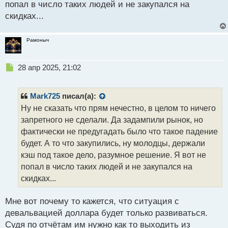
попал в число таких людей и не закупался на
скидках...
Рамоныч
Н
28 апр 2025, 21:02
е
п
р
Mark725
писал(а):
о
Ну не сказать что прям нечестно, в целом то ничего
ч
запретного не сделали. Да задампили рынок, но
и
т
фактически не предугадать было что такое падение
а
будет. А то что закупились, ну молодцы, держали
н
кэш под такое дело, разумное решение. Я вот не
н
попал в число таких людей и не закупался на
ы
й
скидках...
п
о
Мне вот почему то кажется, что ситуация с
с
девальвацией доллара будет только развиваться.
т
Судя по отчётам им нужно как то выходить из