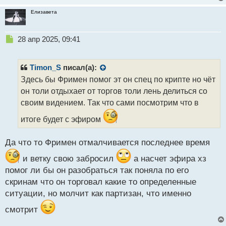
девальвации доллара,а к ускорению процесса
Елизавета
дедолларизации.
Ещё и индекс страха на биржах прибавляет по
2,6%, пять дней подряд и уже составил 54%.
Н
28 апр 2025, 09:41
е
В такой ситуации один неверный шаг Трампа может
п
привести к печальным последствиям, поэтому я
р
Timon_S
писал(а):
надеюсь, что они понимают что делают и у них есть
о
Здесь бы Фримен помог эт он спец по крипте но чёт
ч
специалисты которые держат все под контролем.
он толи отдыхает от торгов толи лень делиться со
и
т
своим видением. Так что сами посмотрим что в
а
итоге будет с эфиром
н
н
ы
Да что то Фримен отмалчивается последнее время
й
п
и ветку свою забросил
а насчет эфира хз
о
помог ли бы он разобраться так поняла по его
с
скринам что он торговал какие то определенные
т
ситуации, но молчит как партизан, что именно
смотрит