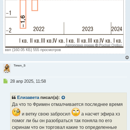
ввп (160.05 КБ) 555 просмотров
Timon_S
Н
28 апр 2025, 11:58
е
п
р
Елизавета
писал(а):
о
Да что то Фримен отмалчивается последнее время
ч
и
и ветку свою забросил
а насчет эфира хз
т
помог ли бы он разобраться так поняла по его
а
скринам что он торговал какие то определенные
н