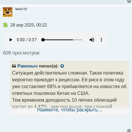
Mark725
Н
28 апр 2025, 00:22
е
п
р
о
ч
609 просмотров
и
т
Рамоныч
писал(а):
а
н
Ситуация действительно сложная. Такая политика
н
вероятно приведет к рецессии. Её риск в этом году
ы
уже составляет 68% и прибавляется на новостях об
й
ответных пошлинах Китая на США.
п
о
Тем временем доходность 10 летних облигаций
с
растет до 4,47% , чем они выше, тем сложней
т
Нажмите, чтобы раскрыть...
перезанимать. Также стоит отметить, что рынки
стремительно теряют доверие к активам Америки,
что в итоге может привести не просто к