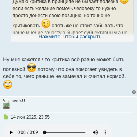
ч
Думаю критика в принципе не бывает полезна
и
если есть желание помочь человеку то нужно
т
просто донести свою позицию, но точно не
а
н
критиковать
опять же не стоит забывать что
н
наше мнение зачастую бывает субъективным а не
ы
Нажмите, чтобы раскрыть...
й
объективным
и из этого следует что пытаемся
п
о
навязывать свое виденье другим
с
Ну мне кажется что критика всё равно может быть
т
полезной
потому что она помогает увидеть в
себе то, чего раньше не замечал и считал нормой.
sophic33
Н
14 июн 2025, 23:55
е
п
р