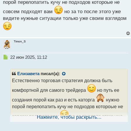
порой перелопатить кучу не подходов котороые не
совсем подходят вам
но за то после этого уже
видите нужные ситуации только уже своим взглядом
Timon_S
Н
22 июн 2025, 11:12
е
п
р
Елизавета
писал(а):
о
Естественно торговая стратегия должна быть
ч
и
комфортной для самого трейдера
но путь ее
т
а
создания порой как раз и есть каторга
нужно
н
порой перелопатить кучу не подходов котороые не
н
ы
совсем подходят вам
но за то после этого уже
Нажмите, чтобы раскрыть...
й
видите нужные ситуации только уже своим
п
о