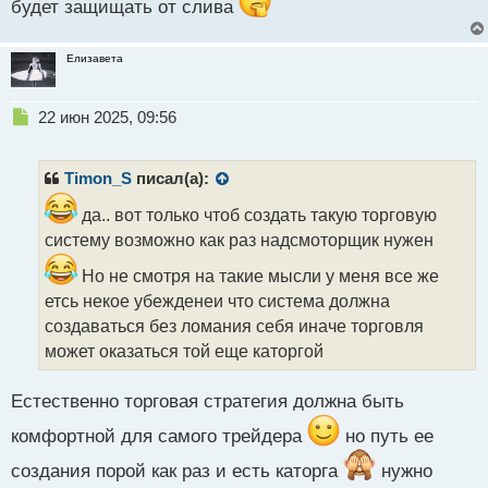
будет защищать от слива
с
т
Елизавета
Н
22 июн 2025, 09:56
е
п
р
Timon_S
писал(а):
о
ч
да.. вот только чтоб создать такую торговую
и
систему возможно как раз надсмоторщик нужен
т
а
Но не смотря на такие мысли у меня все же
н
етсь некое убежденеи что система должна
н
создаваться без ломания себя иначе торговля
ы
может оказаться той еще каторгой
й
п
о
Естественно торговая стратегия должна быть
с
т
комфортной для самого трейдера
но путь ее
создания порой как раз и есть каторга
нужно