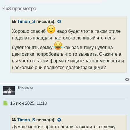
о
ч
463 просмотра
и
т
Timon_S
писал(а):
а
н
Хорошо спасиб
надо будет чтот в таком стиле
н
поделать правда я настолько ленивый что лень
ы
й
будет гонять демку
как раз в тему будет на
п
о
центовике попробовать что то выявить. Скажите а
с
вы часто в таком формате ищите закономерности и
т
насколько они являются долгоиграющими?
Елизавета
Н
15 июн 2025, 11:18
е
п
р
Timon_S
писал(а):
о
Думаю многие просто боялись входить в сделку
ч