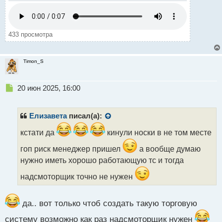
433 просмотра
Timon_S
Н
20 июн 2025, 16:00
е
п
р
Елизавета
писал(а):
о
ч
кстати да
кинули носки в не том месте
и
гоп риск менеджер пришел
а вообще думаю
т
а
нужно иметь хорошо работающую тс и тогда
н
надсмоторщик точно не нужен
н
ы
й
да.. вот только чтоб создать такую торговую
п
о
систему возможно как раз надсмоторщик нужен
с