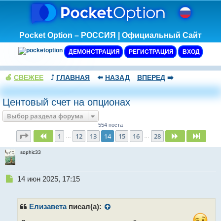
Pocket Option – РОССИЯ | Официальный Сайт
ДЕМОНСТРАЦИЯ
РЕГИСТРАЦИЯ
ВХОД
🍏
СВЕЖЕЕ
⤴️
ГЛАВНАЯ
⬅️
НАЗАД
ВПЕРЕД
➡️
Центовый счет на опционах
Выбор раздела форума
554 поста
Страница
14
из
28
1
12
13
14
15
16
28
Пред.
След.
След.
…
…
sophic33
Н
14 июн 2025, 17:15
е
п
р
Елизавета
писал(а):
о