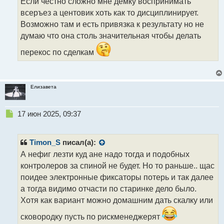
н
Если честно сложно мне демку воспринимать
н
всеръез а центовик хоть как то дисциплинирует.
ы
Возможно там и есть привязка к результату но не
й
думаю что она столь значительная чтобы делать
п
о
перекос по сделкам
с
т
Елизавета
Н
17 июн 2025, 09:37
е
п
р
Timon_S
писал(а):
о
А нефиг лезти куд ане надо тогда и подобных
ч
контролеров за спиной не будет. Но то раньше.. щас
и
т
поидее электронные фиксаторы потерь и так далее
а
а тогда видимо отчасти по старинке дело было.
н
Хотя как вариант можно домашним дать скалку или
н
ы
сковородку пусть по рискменеджерят
й