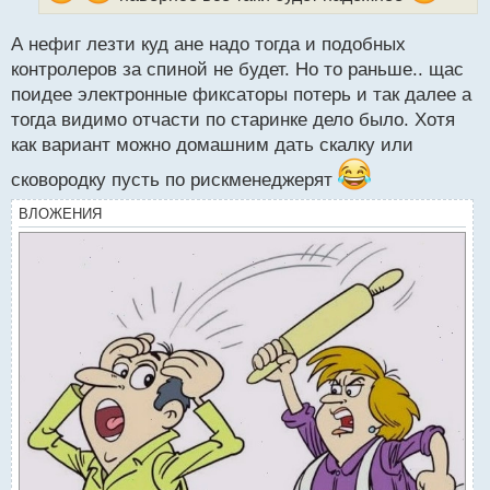
ы
й
А нефиг лезти куд ане надо тогда и подобных
п
контролеров за спиной не будет. Но то раньше.. щас
о
с
поидее электронные фиксаторы потерь и так далее а
т
тогда видимо отчасти по старинке дело было. Хотя
как вариант можно домашним дать скалку или
сковородку пусть по рискменеджерят
ВЛОЖЕНИЯ