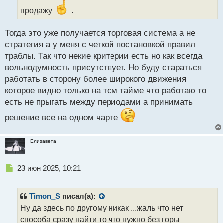
н
продажу
.
н
ы
й
Тогда это уже получается торговая система а не
п
стратегия а у меня с четкой постановкой правил
о
с
траблы. Так что некие критерии есть но как всегда
т
вольнодумность присутствует. Но буду стараться
работать в сторону более широкого движения
которое видно только на том тайме что работаю то
есть не прыгать между периодами а принимать
решение все на одном чарте
Елизавета
Н
23 июн 2025, 10:21
е
п
р
Timon_S
писал(а):
о
Ну да здесь по другому никак ...жаль что нет
ч
способа сразу найти то что нужно без горы
и