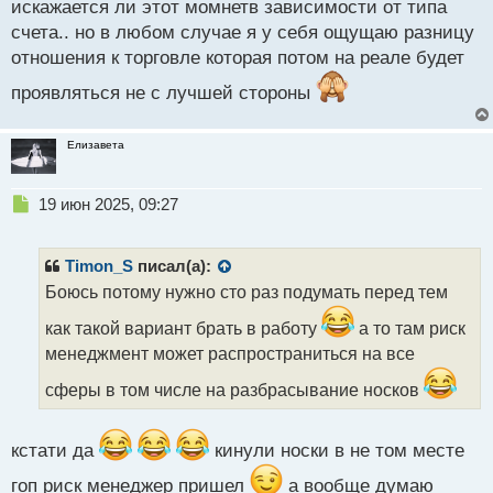
й
искажается ли этот момнетв зависимости от типа
п
счета.. но в любом случае я у себя ощущаю разницу
о
отношения к торговле которая потом на реале будет
с
т
проявляться не с лучшей стороны
Елизавета
Н
19 июн 2025, 09:27
е
п
р
Timon_S
писал(а):
о
Боюсь потому нужно сто раз подумать перед тем
ч
и
как такой вариант брать в работу
а то там риск
т
менеджмент может распространиться на все
а
н
сферы в том числе на разбрасывание носков
н
ы
й
кстати да
кинули носки в не том месте
п
о
гоп риск менеджер пришел
а вообще думаю