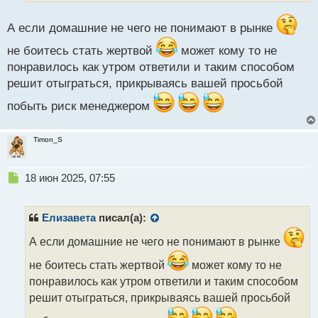
п
о
А если домашние не чего не понимают в рынке
с
т
не боитесь стать жертвой
может кому то не
понравилось как утром ответили и таким способом
решит отыграться, прикрываясь вашей просьбой
побыть риск менеджером
Timon_S
Н
18 июн 2025, 07:55
е
п
р
Елизавета
писал(а):
о
ч
А если домашние не чего не понимают в рынке
и
не боитесь стать жертвой
может кому то не
т
а
понравилось как утром ответили и таким способом
н
решит отыграться, прикрываясь вашей просьбой
н
ы