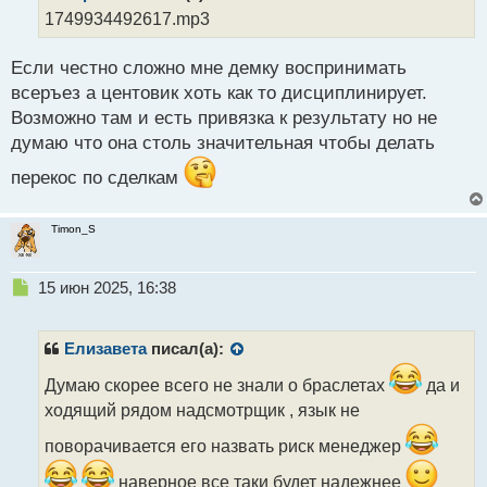
о
1749934492617.mp3
ч
и
Если честно сложно мне демку воспринимать
т
а
всеръез а центовик хоть как то дисциплинирует.
н
Возможно там и есть привязка к результату но не
н
думаю что она столь значительная чтобы делать
ы
й
перекос по сделкам
п
о
с
Timon_S
т
Н
15 июн 2025, 16:38
е
п
р
Елизавета
писал(а):
о
ч
Думаю скорее всего не знали о браслетах
да и
и
ходящий рядом надсмотрщик , язык не
т
а
поворачивается его назвать риск менеджер
н
наверное все таки будет надежнее
н