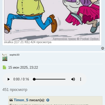
skalka (117.21 КБ) 424 просмотра
sophic33
Н
15 июн 2025, 23:22
е
п
р
о
ч
451 просмотр
и
т
Timon_S
писал(а):
а