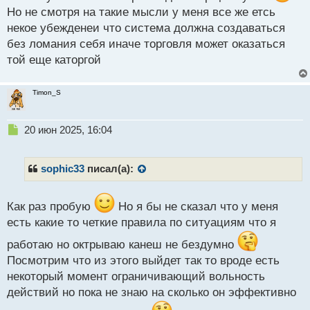
т
Но не смотря на такие мысли у меня все же етсь
некое убежденеи что система должна создаваться
без ломания себя иначе торговля может оказаться
той еще каторгой
Timon_S
Н
20 июн 2025, 16:04
е
п
р
sophic33
писал(а):
о
ч
и
Как раз пробую
Но я бы не сказал что у меня
т
есть какие то четкие правила по ситуациям что я
а
н
работаю но октрываю канеш не бездумно
н
Посмотрим что из этого выйдет так то вроде есть
ы
некоторый момент ограничивающий вольность
й
п
действий но пока не знаю на сколько он эффективно
о