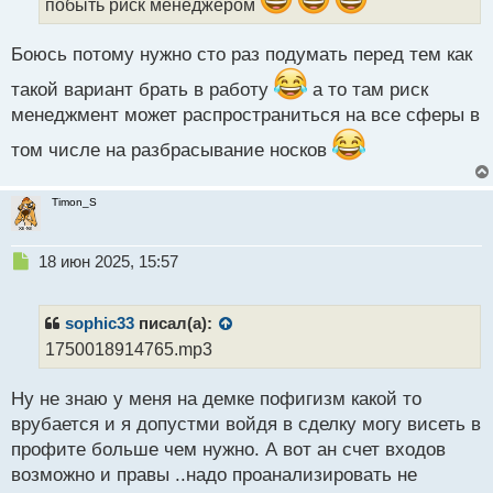
побыть риск менеджером
й
п
Боюсь потому нужно сто раз подумать перед тем как
о
с
такой вариант брать в работу
а то там риск
т
менеджмент может распространиться на все сферы в
том числе на разбрасывание носков
Timon_S
Н
18 июн 2025, 15:57
е
п
р
sophic33
писал(а):
о
1750018914765.mp3
ч
и
Ну не знаю у меня на демке пофигизм какой то
т
а
врубается и я допустми войдя в сделку могу висеть в
н
профите больше чем нужно. А вот ан счет входов
н
возможно и правы ..надо проанализировать не
ы