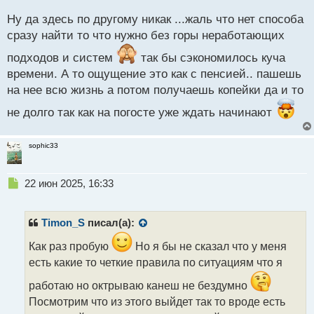
взглядом
с
Ну да здесь по другому никак ...жаль что нет способа
т
сразу найти то что нужно без горы неработающих
подходов и систем
так бы сэкономилось куча
времени. А то ощущение это как с пенсией.. пашешь
на нее всю жизнь а потом получаешь копейки да и то
не долго так как на погосте уже ждать начинают
sophic33
Н
22 июн 2025, 16:33
е
п
р
Timon_S
писал(а):
о
ч
Как раз пробую
Но я бы не сказал что у меня
и
есть какие то четкие правила по ситуациям что я
т
а
работаю но октрываю канеш не бездумно
н
Посмотрим что из этого выйдет так то вроде есть
н