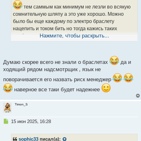
и
тем саммым как минимум не лезли во всякую
т
сомнительную шляпу а это уже хорошо. Можно
а
было бы еще каждому по электро браслету
н
н
нацепить и током бить но тогда кажись таких
ы
приблуд не имелось либо просто фантазии не
Нажмите, чтобы раскрыть...
й
п
хватило
хотя такими темпами торговый зал
о
быстро мог бы превратится в какую то пыточную
с
т
Думаю скорее всего не знали о браслетах
да и
ходящий рядом надсмотрщик , язык не
поворачивается его назвать риск менеджер
наверное все таки будет надежнее
Timon_S
Н
15 июн 2025, 16:28
е
п
р
sophic33
писал(а):