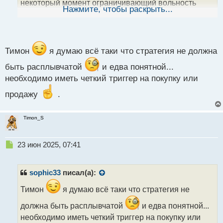
некоторый момент ограничивающий вольность
ы
Нажмите, чтобы раскрыть...
действий но пока не знаю на сколько он
й
п
эффективно будет защищать от слива
о
с
т
Тимон
я думаю всё таки что стратегия не должна
быть расплывчатой
и едва понятной...
необходимо иметь четкий триггер на покупку или
продажу
.
Timon_S
Н
23 июн 2025, 07:41
е
п
р
sophic33
писал(а):
о
ч
Тимон
я думаю всё таки что стратегия не
и
должна быть расплывчатой
и едва понятной...
т
а
необходимо иметь четкий триггер на покупку или