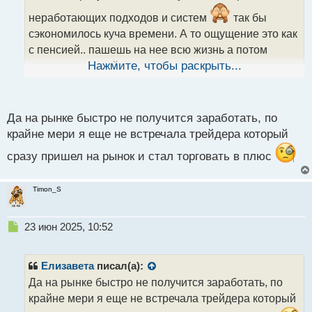
т
неработающих подходов и систем
так бы
а
сэкономилось куча времени. А то ощущение это как
н
н
с пенсией.. пашешь на нее всю жизнь а потом
ы
получаешь копейки да и то не долго так как на
Нажмите, чтобы раскрыть...
й
п
погосте уже ждать начинают
о
с
Да на рынке быстро не получится заработать, по
т
крайне мери я еще не встречала трейдера который
сразу пришел на рынок и стал торговать в плюс
Timon_S
Н
23 июн 2025, 10:52
е
п
р
Елизавета
писал(а):
о
Да на рынке быстро не получится заработать, по
ч
крайне мери я еще не встречала трейдера который
и