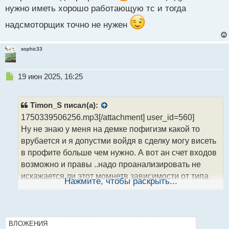
с
нужно иметь хорошо работающую тс и тогда
т
надсмоторщик точно не нужен
sophic33
Н
19 июн 2025, 16:25
е
п
р
Timon_S писал(а):
о
1750339506256.mp3[/attachment] user_id=560]
ч
Ну не знаю у меня на демке пофигизм какой то
и
т
врубается и я допустми войдя в сделку могу висеть
а
в профите больше чем нужно. А вот ан счет входов
н
возможно и правы ..надо проанализировать не
н
искажается ли этот момнетв зависимости от типа
ы
Нажмите, чтобы раскрыть...
й
счета.. но в любом случае я у себя ощущаю разницу
п
отношения к торговле которая потом на реале
о
с
будет проявляться не с лучшей стороны
т
ВЛОЖЕНИЯ