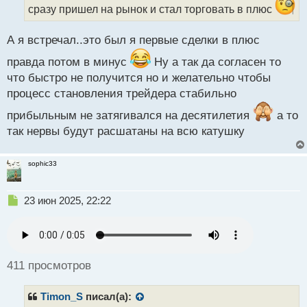
т
сразу пришел на рынок и стал торговать в плюс
а
н
н
А я встречал..это был я первые сделки в плюс
ы
правда потом в минус
Ну а так да согласен то
й
п
что быстро не получится но и желательно чтобы
о
процесс становления трейдера стабильно
с
т
прибыльным не затягивался на десятилетия
а то
так нервы будут расшатаны на всю катушку
sophic33
Н
23 июн 2025, 22:22
е
п
р
о
ч
411 просмотров
и
т
Timon_S
писал(а):
а