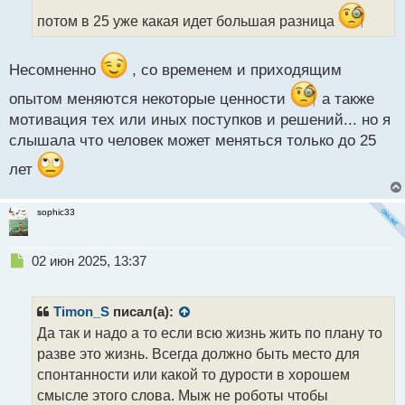
а
потом в 25 уже какая идет большая разница
н
н
ы
Несомненно
, со временем и приходящим
й
п
опытом меняются некоторые ценности
а также
о
мотивация тех или иных поступков и решений... но я
с
т
слышала что человек может меняться только до 25
лет
sophic33
Н
02 июн 2025, 13:37
е
п
р
Timon_S
писал(а):
о
Да так и надо а то если всю жизнь жить по плану то
ч
разве это жизнь. Всегда должно быть место для
и
т
спонтанности или какой то дурости в хорошем
а
смысле этого слова. Мыж не роботы чтобы