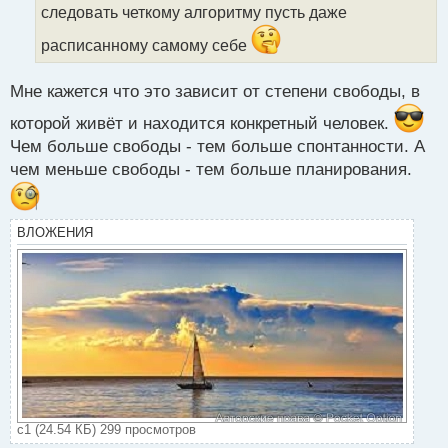
н
следовать четкому алгоритму пусть даже
н
ы
расписанному самому себе
й
п
Мне кажется что это зависит от степени свободы, в
о
с
которой живёт и находится конкретный человек.
т
Чем больше свободы - тем больше спонтанности. А
чем меньше свободы - тем больше планирования.
ВЛОЖЕНИЯ
с1 (24.54 КБ) 299 просмотров