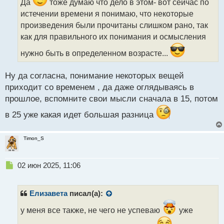
ч
Да
тоже думаю что дело в этом- вот сейчас по
и
истечении времени я понимаю, что некоторые
т
произведения были прочитаны слишком рано, так
а
как для правильного их понимания и осмысления
н
н
нужно быть в определенном возрасте...
ы
й
п
Ну да согласна, понимание некоторых вещей
о
приходит со временем , да даже оглядываясь в
с
прошлое, вспомните свои мысли сначала в 15, потом
т
в 25 уже какая идет большая разница
Timon_S
Н
02 июн 2025, 11:06
е
п
р
Елизавета
писал(а):
о
ч
у меня все также, не чего не успеваю
уже
и