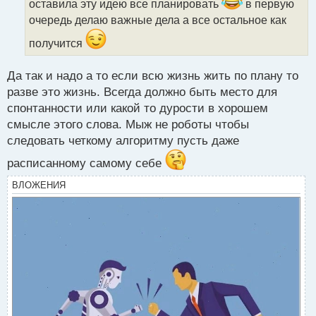
оставила эту идею все планировать
в первую
т
а
очередь делаю важные дела а все остальное как
н
получится
н
ы
й
Да так и надо а то если всю жизнь жить по плану то
п
разве это жизнь. Всегда должно быть место для
о
с
спонтанности или какой то дурости в хорошем
т
смысле этого слова. Мыж не роботы чтобы
следовать четкому алгоритму пусть даже
расписанному самому себе
ВЛОЖЕНИЯ