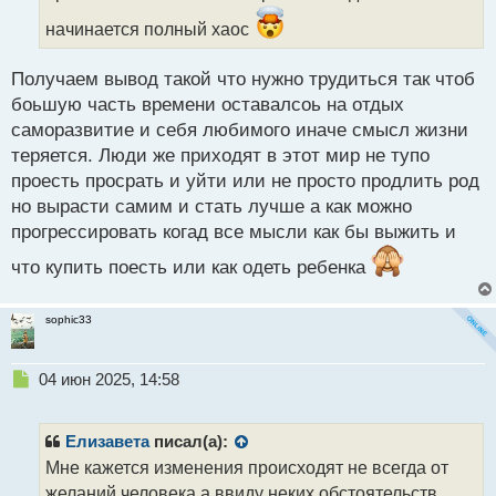
й
начинается полный хаос
п
о
с
Получаем вывод такой что нужно трудиться так чтоб
т
боьшую часть времени оставалсоь на отдых
саморазвитие и себя любимого иначе смысл жизни
теряется. Люди же приходят в этот мир не тупо
проесть просрать и уйти или не просто продлить род
но вырасти самим и стать лучше а как можно
прогрессировать когад все мысли как бы выжить и
что купить поесть или как одеть ребенка
sophic33
Н
04 июн 2025, 14:58
е
п
р
Елизавета
писал(а):
о
Мне кажется изменения происходят не всегда от
ч
желаний человека а ввиду неких обстоятельств