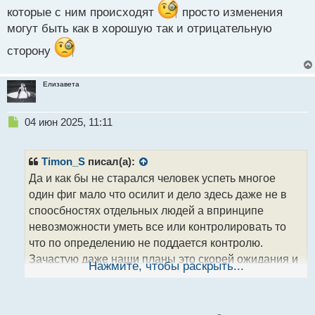
которые с ним происходят
просто изменения
с
т
могут быть как в хорошую так и отрицательную
сторону
Елизавета
Н
04 июн 2025, 11:11
е
п
р
Timon_S
писал(а):
о
Да и как бы не старался человек успеть многое
ч
один фиг мало что осилит и дело здесь даже не в
и
т
споосбностях отдельных людей а впринципе
а
невозможности уметь все или контролировать то
н
что по определению не поддается контролю.
н
Зачастую даже наши планы это скорей ожидания и
ы
Нажмите, чтобы раскрыть...
й
иллюзорность надежд не учитывающих каких либо
п
форсмажоров или дополнительных факторов
о
с
влияющих на обстоятельства