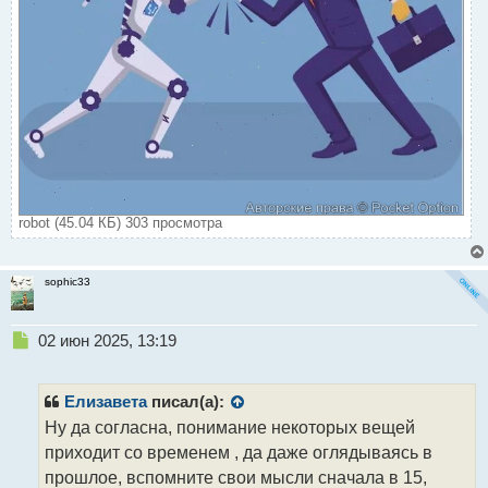
robot (45.04 КБ) 303 просмотра
sophic33
Н
02 июн 2025, 13:19
е
п
р
Елизавета
писал(а):
о
Ну да согласна, понимание некоторых вещей
ч
приходит со временем , да даже оглядываясь в
и
т
прошлое, вспомните свои мысли сначала в 15,