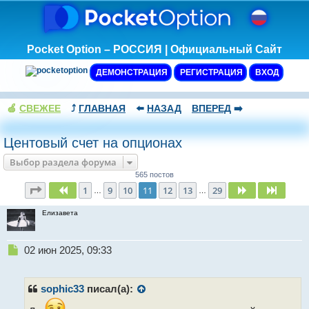
Pocket Option – РОССИЯ | Официальный Сайт
ДЕМОНСТРАЦИЯ
РЕГИСТРАЦИЯ
ВХОД
🍏
СВЕЖЕЕ
⤴️
ГЛАВНАЯ
⬅️
НАЗАД
ВПЕРЕД
➡️
Центовый счет на опционах
Выбор раздела форума
565 постов
Страница
11
из
29
1
9
10
11
12
13
29
Пред.
След.
След.
…
…
Елизавета
Н
02 июн 2025, 09:33
е
п
р
sophic33
писал(а):
о