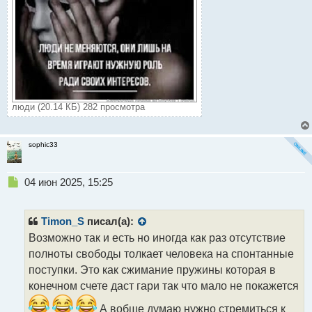
люди (20.14 КБ) 282 просмотра
sophic33
Н
04 июн 2025, 15:25
е
п
р
Timon_S
писал(а):
о
Возможно так и есть но иногда как раз отсутствие
ч
полноты свободы толкает человека на спонтанные
и
т
поступки. Это как сжимание пружины которая в
а
конечном счете даст гари так что мало не покажется
н
н
А вобще думаю нужно стремиться к