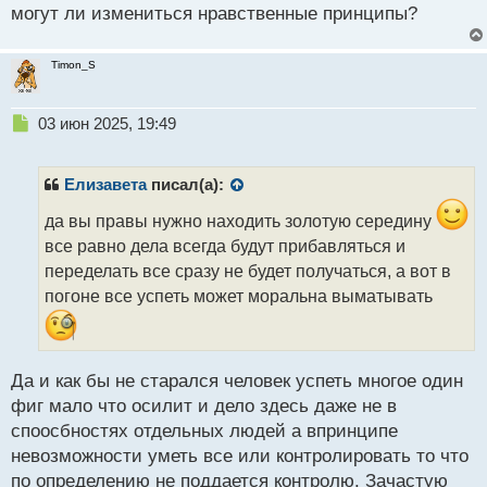
могут ли измениться нравственные принципы?
Timon_S
Н
03 июн 2025, 19:49
е
п
р
Елизавета
писал(а):
о
ч
да вы правы нужно находить золотую середину
и
все равно дела всегда будут прибавляться и
т
переделать все сразу не будет получаться, а вот в
а
погоне все успеть может моральна выматывать
н
н
ы
й
п
Да и как бы не старался человек успеть многое один
о
фиг мало что осилит и дело здесь даже не в
с
споосбностях отдельных людей а впринципе
т
невозможности уметь все или контролировать то что
по определению не поддается контролю. Зачастую