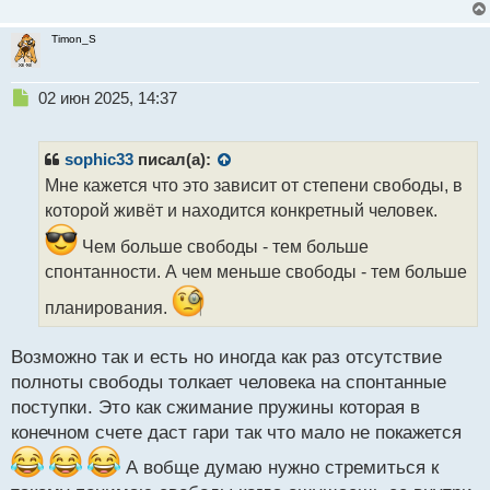
Timon_S
Н
02 июн 2025, 14:37
е
п
р
sophic33
писал(а):
о
Мне кажется что это зависит от степени свободы, в
ч
которой живёт и находится конкретный человек.
и
т
Чем больше свободы - тем больше
а
спонтанности. А чем меньше свободы - тем больше
н
н
планирования.
ы
й
п
Возможно так и есть но иногда как раз отсутствие
о
полноты свободы толкает человека на спонтанные
с
поступки. Это как сжимание пружины которая в
т
конечном счете даст гари так что мало не покажется
А вобще думаю нужно стремиться к