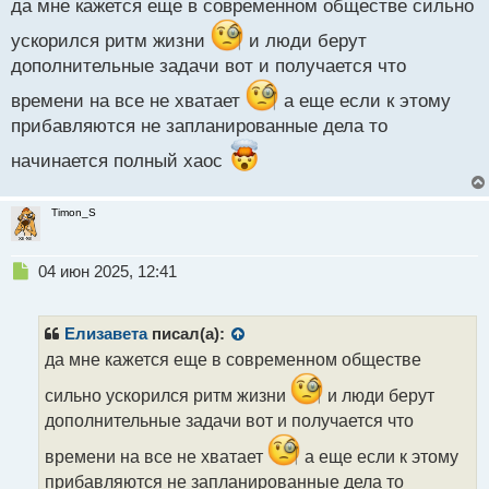
да мне кажется еще в современном обществе сильно
т
ускорился ритм жизни
и люди берут
дополнительные задачи вот и получается что
времени на все не хватает
а еще если к этому
прибавляются не запланированные дела то
начинается полный хаос
Timon_S
Н
04 июн 2025, 12:41
е
п
р
Елизавета
писал(а):
о
да мне кажется еще в современном обществе
ч
и
сильно ускорился ритм жизни
и люди берут
т
дополнительные задачи вот и получается что
а
н
времени на все не хватает
а еще если к этому
н
прибавляются не запланированные дела то
ы