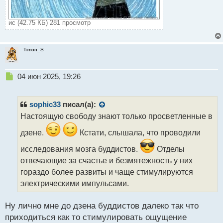
ис (42.75 КБ) 281 просмотр
Timon_S
Н
04 июн 2025, 19:26
е
п
р
sophic33
писал(а):
о
Настоящую свободу знают только просветленные в
ч
и
дзене.
Кстати, слышала, что проводили
т
а
исследования мозга буддистов.
Отделы
н
отвечающие за счастье и безмятежность у них
н
гораздо более развиты и чаще стимулируются
ы
электрическими импульсами.
й
п
о
Ну лично мне до дзена буддистов далеко так что
с
приходиться как то стимулировать ощущение
т