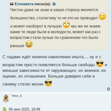
р
Елизавета
писал(а):
о
Честно даже не знаю в какую сторону меняется
ч
и
большинство, статистику то не кто не проводил
т
а
а может наоборот в лучшую
мы же не знаем
н
какие те люди были в молодости, может как раз с
н
возрастом стали лучше по сравнению что было
ы
й
раньше
п
о
с
С годами идёт конечно накопление опыта.... ну и с
т
возрастом просто появляется больше свободы
и
меньше зависимости от окружающих: их мнения, их
оценки, их отношения. Больше доверия себе и
своему стилю жизни
Timon_S
Н
06 июн 2025, 18:48