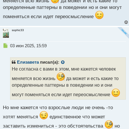
меняется всю жизнь
да может и есть какие то
т
определенные паттерны в поведении но и они могут
поменяться если идет переосмысление
sophic33
Н
03 июн 2025, 15:59
е
п
р
Елизавета
писал(а):
о
Не согласна с вами в этом, мне кажется человек
ч
и
меняется всю жизнь
да может и есть какие то
т
определенные паттерны в поведении но и они
а
н
могут поменяться если идет переосмысление
н
ы
Но мне кажется что взрослые люди не очень -то
й
п
хотят меняться
единственное что может
о
с
заставить измениться - это обстоятельства
но
т