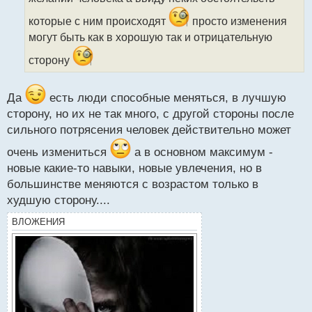
и
т
которые с ним происходят
просто изменения
а
могут быть как в хорошую так и отрицательную
н
н
сторону
ы
й
п
Да
есть люди способные меняться, в лучшую
о
сторону, но их не так много, с другой стороны после
с
т
сильного потрясения человек действительно может
очень измениться
а в основном максимум -
новые какие-то навыки, новые увлечения, но в
большинстве меняются с возрастом только в
худшую сторону....
ВЛОЖЕНИЯ