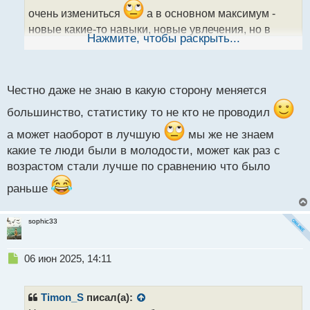
н
очень измениться
а в основном максимум -
н
новые какие-то навыки, новые увлечения, но в
ы
Нажмите, чтобы раскрыть...
большинстве меняются с возрастом только в
й
п
худшую сторону....
о
с
Честно даже не знаю в какую сторону меняется
т
большинство, статистику то не кто не проводил
а может наоборот в лучшую
мы же не знаем
какие те люди были в молодости, может как раз с
возрастом стали лучше по сравнению что было
раньше
sophic33
Н
06 июн 2025, 14:11
е
п
р
Timon_S
писал(а):
о