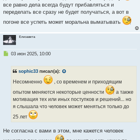
с
все равно дела всегда будут прибавляться и
т
переделать все сразу не будет получаться, а вот в
погоне все успеть может моральна выматывать
Елизавета
Н
03 июн 2025, 10:00
е
п
р
sophic33
писал(а):
о
ч
Несомненно
, со временем и приходящим
и
опытом меняются некоторые ценности
а также
т
а
мотивация тех или иных поступков и решений... но
н
я слышала что человек может меняться только до
н
ы
25 лет
й
п
Не согласна с вами в этом, мне кажется человек
о
с