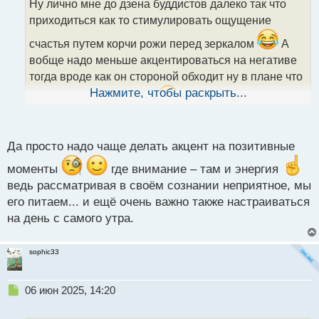
Ну лично мне до дзена буддистов далеко так что
ч
приходиться как то стимулировать ощущение
и
т
счастья путем корчи рожи перед зеркалом
А
а
вобще надо меньше акцентироваться на негативе
н
н
тогда вроде как он стороной обходит ну в плане что
ы
Нажмите, чтобы раскрыть...
выпадает из инфо поля
но четкий алгоритм
й
п
работы с этими если их так можно назвать
о
структурами я пока для себя не выработал. Так как
с
Да просто надо чаще делать акцент на позитивные
иногда вроде и не акцентируешься а какая то
т
моменты
где внимание – там и энергия
шляпа происходить может
ведь рассматривая в своём сознании неприятное, мы
его питаем... и ещё очень важно также настраиваться
на день с самого утра.
sophic33
Н
06 июн 2025, 14:20
е
п