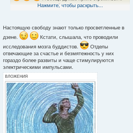
ы
такому понимаю свободы когда ощущаешь ее
Нажмите, чтобы раскрыть...
й
внутри в независимости от внешних обстоятельств
п
хоть это и граничит с плоскостью масового
о
с
Настоящую свободу знают только просветленные в
порабощения сознания
т
дзене.
Кстати, слышала, что проводили
исследования мозга буддистов.
Отделы
отвечающие за счастье и безмятежность у них
гораздо более развиты и чаще стимулируются
электрическими импульсами.
ВЛОЖЕНИЯ