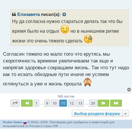
е
п
р
Елизавета
писал(а):
о
Ну да согласна нужно стараться делать так что бы
ч
и
время было на отдых
но в нынешнем ритме
т
а
жизни это очень тяжело сделать
н
н
Согласен тяжело но мало того что крутясь мы
ы
скоротечность времени увеличиваем так еще и
й
п
напрягая здоровье сокращаем жизнь. Так что тут надо
о
как то искать обходные пути иначе не успеем
с
т
оглянуться а уже и жизнь прошла
565 постов
Страница
11
из
29
1
9
10
11
12
13
29
Пред.
След.
След.
…
…
Выбор раздела форума
Pocket Option
© 2016—2026. Платформа для трейдинга и инвестиций для
пользователей из России и стран СНГ.