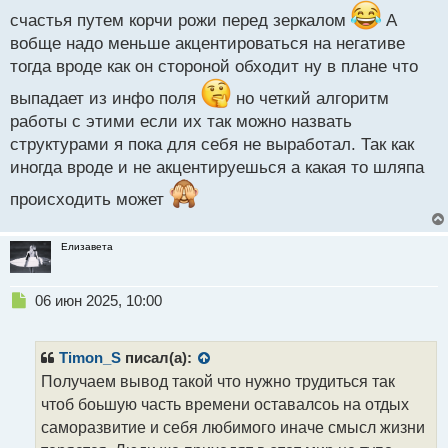
счастья путем корчи рожи перед зеркалом
А
вобще надо меньше акцентироваться на негативе
тогда вроде как он стороной обходит ну в плане что
выпадает из инфо поля
но четкий алгоритм
работы с этими если их так можно назвать
структурами я пока для себя не выработал. Так как
иногда вроде и не акцентируешься а какая то шляпа
происходить может
Елизавета
Н
06 июн 2025, 10:00
е
п
р
Timon_S
писал(а):
о
Получаем вывод такой что нужно трудиться так
ч
чтоб боьшую часть времени оставалсоь на отдых
и
т
саморазвитие и себя любимого иначе смысл жизни
а