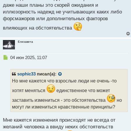
даже наши планы это скорей ожидания и
иллюзорность надежд не учитывающих каких либо
форсмажоров или дополнительных факторов
влияющих на обстоятельства
Елизавета
Н
04 июн 2025, 11:07
е
п
р
sophic33
писал(а):
о
Но мне кажется что взрослые люди не очень -то
ч
и
хотят меняться
единственное что может
т
а
заставить измениться - это обстоятельства
но
н
могут ли измениться нравственные принципы?
н
ы
Мне кажется изменения происходят не всегда от
й
п
желаний человека а ввиду неких обстоятельств
о