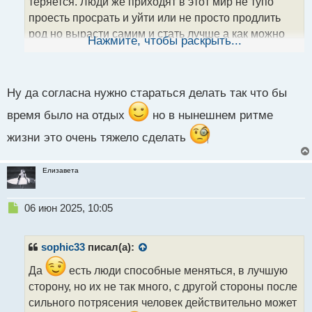
теряется. Люди же приходят в этот мир не тупо
н
проесть просрать и уйти или не просто продлить
н
род но вырасти самим и стать лучше а как можно
ы
Нажмите, чтобы раскрыть...
й
прогрессировать когад все мысли как бы выжить и
п
что купить поесть или как одеть ребенка
о
с
Ну да согласна нужно стараться делать так что бы
т
время было на отдых
но в нынешнем ритме
жизни это очень тяжело сделать
Елизавета
Н
06 июн 2025, 10:05
е
п
р
sophic33
писал(а):
о
ч
Да
есть люди способные меняться, в лучшую
и
сторону, но их не так много, с другой стороны после
т
сильного потрясения человек действительно может
а