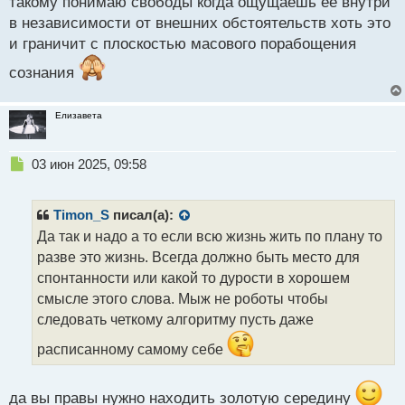
такому понимаю свободы когда ощущаешь ее внутри
в независимости от внешних обстоятельств хоть это
и граничит с плоскостью масового порабощения
сознания
Елизавета
Н
03 июн 2025, 09:58
е
п
р
Timon_S
писал(а):
о
Да так и надо а то если всю жизнь жить по плану то
ч
разве это жизнь. Всегда должно быть место для
и
т
спонтанности или какой то дурости в хорошем
а
смысле этого слова. Мыж не роботы чтобы
н
следовать четкому алгоритму пусть даже
н
ы
расписанному самому себе
й
п
о
да вы правы нужно находить золотую середину