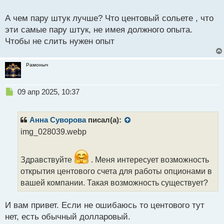
о
с
А чем пару штук лучше? Что центовый сольете , что
т
эти самые пару штук, не имея должного опыта.
Чтобы не слить нужен опыт
Рамоныч
Н
09 апр 2025, 10:37
е
п
р
Анна Суворова
писал(а):
о
img_028039.webp
ч
и
т
Здравствуйте
. Меня интересует возможность
а
открытия центового счета для работы опционами в
н
н
вашей компании. Такая возможность существует?
ы
й
И вам привет. Если не ошибаюсь то центового тут
п
нет, есть обычный долларовый.
о