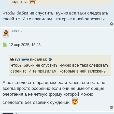
подняты.
а
н
н
Чтобы бабки не спустить, нужно все таки следовать
ы
своей тс. И те правилам , которые в ней заложены.
й
п
о
Timon_S
с
т
Н
12 апр 2025, 18:43
е
п
р
ryzhaya
писал(а):
о
Чтобы бабки не спустить, нужно все таки следовать
ч
своей тс. И те правилам , которые в ней заложены.
и
т
а
А вот следовать правилам если канеш они есть не
н
всегда просто особенно если они не имеют общие
н
очертания а не четкую форму которой можно
ы
й
следовать без двояких суждений
п
о
с