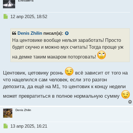
Елизавета
т
Н
12 апр 2025, 18:52
е
п
р
Denis Zhilin
писал(а):
о
На центовике вообще нельзя заработать! Просто
ч
будет скучно и можно мух считать! Тогда проще уж
и
т
на демке таким макаром поторговать!
а
н
н
Центовик, цетовику рознь
всё зависит от того на
ы
что нацелился сам человек, если это разгон
й
п
депозита, да ещё на М1, то центовик к концу недели
о
может превратиться в полное нормальную сумму
с
т
Denis Zhilin
Н
13 апр 2025, 16:21
е