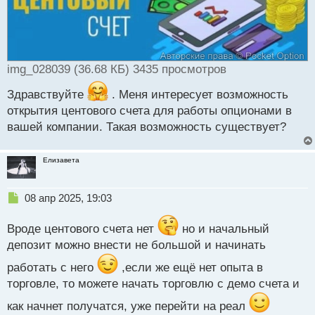
и
т
а
н
н
img_028039 (36.68 КБ) 3435 просмотров
ы
й
Здравствуйте
. Меня интересует возможность
п
о
открытия центового счета для работы опционами в
с
вашей компании. Такая возможность существует?
т
Елизавета
Н
08 апр 2025, 19:03
е
п
Вроде центового счета нет
но и начальный
р
депозит можно внести не большой и начинать
о
ч
работать с него
,если же ещё нет опыта в
и
торговле, то можете начать торговлю с демо счета и
т
а
как начнет получатся, уже перейти на реал
н