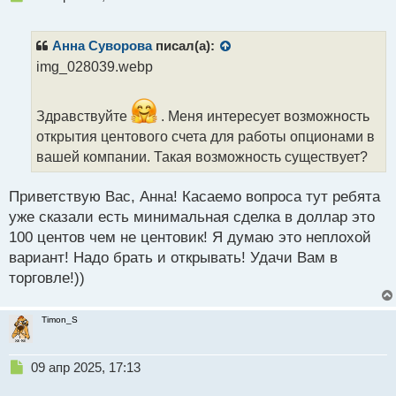
е
п
р
Анна Суворова
писал(а):
о
img_028039.webp
ч
и
т
Здравствуйте
. Меня интересует возможность
а
открытия центового счета для работы опционами в
н
н
вашей компании. Такая возможность существует?
ы
й
Приветствую Вас, Анна! Касаемо вопроса тут ребята
п
уже сказали есть минимальная сделка в доллар это
о
с
100 центов чем не центовик! Я думаю это неплохой
т
вариант! Надо брать и открывать! Удачи Вам в
торговле!))
Timon_S
Н
09 апр 2025, 17:13
е