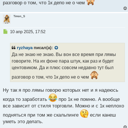
разговор о том, что 1к депо не о чем
Timon_S
Н
10 апр 2025, 17:52
е
п
р
ryzhaya
писал(а):
о
Да не знаю не знаю. Вы вон все время при лямы
ч
говорите. На их фоне пара штук, как раз и будет
и
т
центовиком. Да и плюс совсем недавно тут был
а
разговор о том, что 1к депо не о чем
н
н
ы
Ну так я про лямы говорю которых нет и я надеюсь
й
п
когда то заработать
про 1к не помню. А вообще
о
все зависит от стиля торговли. Можно и с 1к неплохо
с
т
подняться при том же скальпинге
если канеш
уметь это делать.