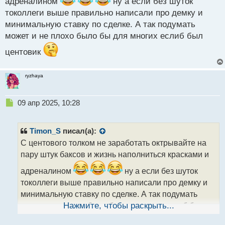
адреналином
ч
ну а если без шуток
и
токоллеги выше правильно написали про демку и
т
минимальную ставку по сделке. А так подумать
а
может и не плохо было бы для многих еслиб был
н
н
центовик
ы
й
п
ryzhaya
о
с
т
Н
09 апр 2025, 10:28
е
п
р
Timon_S
писал(а):
о
С центового толком не заработать октрывайте на
ч
пару штук баксов и жизнь наполниться красками и
и
т
адреналином
ну а если без шуток
а
токоллеги выше правильно написали про демку и
н
н
минимальную ставку по сделке. А так подумать
ы
может и не плохо было бы для многих еслиб был
Нажмите, чтобы раскрыть...
й
п
центовик