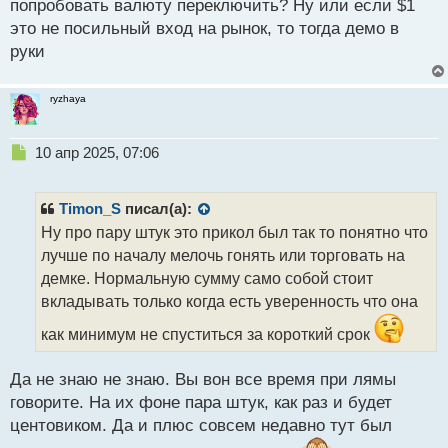
попробовать валюту переключить? Ну или если $1
т
это не посильный вход на рынок, то тогда демо в
а
руки
н
н
ы
ryzhaya
й
п
о
Н
10 апр 2025, 07:06
с
е
т
п
р
Timon_S
писал(а):
о
Ну про пару штук это прикол был так то понятно что
ч
лучше по началу мелочь гонять или торговать на
и
т
демке. Нормальную сумму само собой стоит
а
вкладывать только когда есть уверенность что она
н
н
как минимум не спуститься за короткий срок
ы
й
Да не знаю не знаю. Вы вон все время при лямы
п
говорите. На их фоне пара штук, как раз и будет
о
с
центовиком. Да и плюс совсем недавно тут был
т