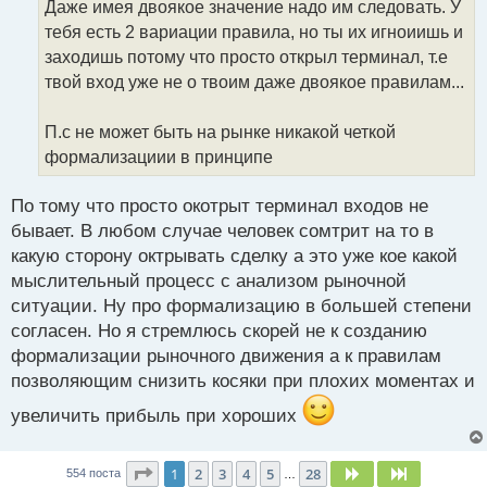
Даже имея двоякое значение надо им следовать. У
ч
тебя есть 2 вариации правила, но ты их игноиишь и
и
т
заходишь потому что просто открыл терминал, т.е
а
твой вход уже не о твоим даже двоякое правилам...
н
н
П.с не может быть на рынке никакой четкой
ы
й
формализациии в принципе
п
о
По тому что просто окотрыт терминал входов не
с
бывает. В любом случае человек сомтрит на то в
т
какую сторону октрывать сделку а это уже кое какой
мыслительный процесс с анализом рыночной
ситуации. Ну про формализацию в большей степени
согласен. Но я стремлюсь скорей не к созданию
формализации рыночного движения а к правилам
позволяющим снизить косяки при плохих моментах и
увеличить прибыль при хороших
Страница
1
из
28
1
2
3
4
5
28
След.
След.
554 поста
…