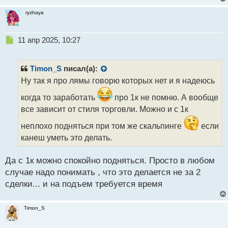
ryzhaya
Н
11 апр 2025, 10:27
е
п
р
Timon_S
писал(а):
о
Ну так я про лямы говорю которых нет и я надеюсь
ч
и
когда то заработать
про 1к не помню. А вообще
т
все зависит от стиля торговли. Можно и с 1к
а
н
неплохо подняться при том же скальпинге
если
н
канеш уметь это делать.
ы
й
п
Да с 1к можно спокойно подняться. Просто в любом
о
случае надо понимать , что это делается не за 2
с
сделки... и на подъем требуется время
т
Timon_S