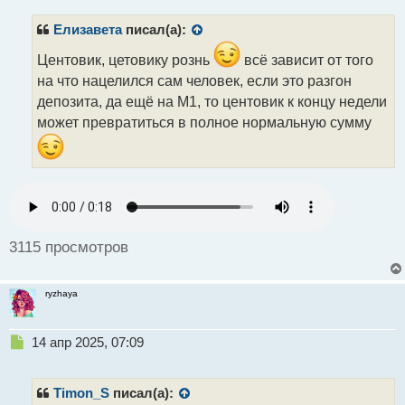
п
р
Елизавета
писал(а):
о
ч
Центовик, цетовику рознь
всё зависит от того
и
на что нацелился сам человек, если это разгон
т
депозита, да ещё на М1, то центовик к концу недели
а
может превратиться в полное нормальную сумму
н
н
ы
й
п
о
с
т
3115 просмотров
ryzhaya
Н
14 апр 2025, 07:09
е
п
р
Timon_S
писал(а):