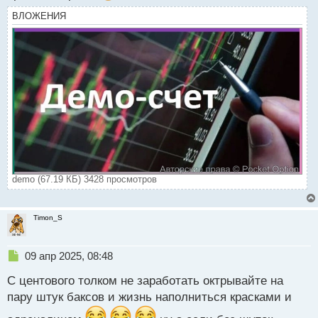
ВЛОЖЕНИЯ
demo (67.19 КБ) 3428 просмотров
Timon_S
Н
09 апр 2025, 08:48
е
С центового толком не заработать октрывайте на
п
р
пару штук баксов и жизнь наполниться красками и
о