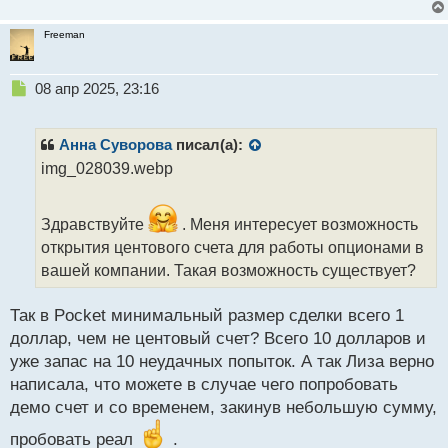
н
ы
Freeman
й
п
о
Н
08 апр 2025, 23:16
с
е
т
п
р
Анна Суворова
писал(а):
о
img_028039.webp
ч
и
т
Здравствуйте
. Меня интересует возможность
а
открытия центового счета для работы опционами в
н
н
вашей компании. Такая возможность существует?
ы
й
Так в Pocket минимальный размер сделки всего 1
п
доллар, чем не центовый счет? Всего 10 долларов и
о
с
уже запас на 10 неудачных попыток. А так Лиза верно
т
написала, что можете в случае чего попробовать
демо счет и со временем, закинув небольшую сумму,
пробовать реал
.