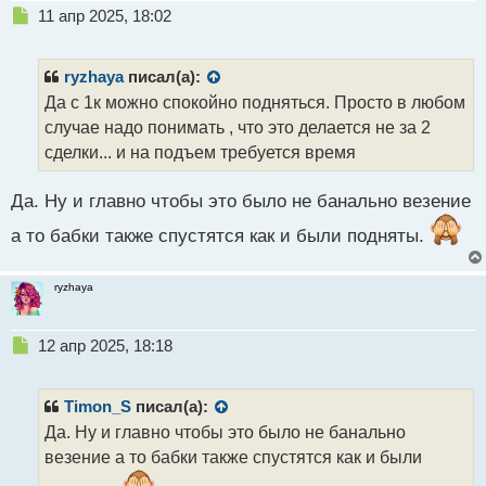
Н
11 апр 2025, 18:02
е
п
р
ryzhaya
писал(а):
о
Да с 1к можно спокойно подняться. Просто в любом
ч
случае надо понимать , что это делается не за 2
и
т
сделки... и на подъем требуется время
а
н
Да. Ну и главно чтобы это было не банально везение
н
ы
а то бабки также спустятся как и были подняты.
й
п
о
ryzhaya
с
т
Н
12 апр 2025, 18:18
е
п
р
Timon_S
писал(а):
о
Да. Ну и главно чтобы это было не банально
ч
везение а то бабки также спустятся как и были
и
т