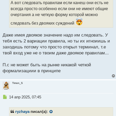
о
А вот следовать правилам если канеш они есть не
ч
всегда просто особенно если они не имеют общие
и
т
очертания а не четкую форму которой можно
а
следовать без двояких суждений
н
н
ы
Даже имея двоякое значение надо им следовать. У
й
тебя есть 2 вариации правила, но ты их игноиишь и
п
заходишь потому что просто открыл терминал, т.е
о
с
твой вход уже не о твоим даже двоякое правилам...
т
П.с не может быть на рынке никакой четкой
формализациии в принципе
Timon_S
Н
14 апр 2025, 07:45
е
п
р
ryzhaya
писал(а):
о